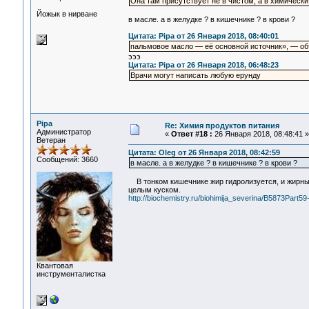
Она там присутствует не в чистом, а в химически
Йожык в нирване
в масле. а в желудке ? в кишечнике ? в крови ?
Цитата: Pipa от 26 Января 2018, 08:40:01
пальмовое масло — её основной источник», — о
эээ
Цитата: Pipa от 26 Января 2018, 06:48:23
Врачи могут написать любую ерунду
Pipa
Re: Химия продуктов питания
Администратор
«
Ответ #18 :
26 Января 2018, 08:48:41 »
Ветеран
Цитата: Oleg от 26 Января 2018, 08:42:59
Сообщений: 3660
в масле. а в желудке ? в кишечнике ? в крови ?
В тонком кишечнике жир гидролизуется, и жирные 
целым куском.
http://biochemistry.ru/biohimija_severina/B5873Part59
Квантовая
инструменталистка