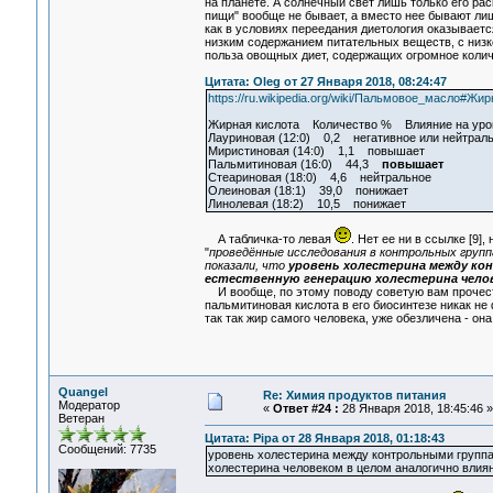
на планете. А солнечный свет лишь только его ра
пищи" вообще не бывает, а вместо нее бывают ли
как в условиях переедания диетология оказываетс
низким содержанием питательных веществ, с низк
польза овощных диет, содержащих огромное колич
Цитата: Oleg от 27 Января 2018, 08:24:47
https://ru.wikipedia.org/wiki/Пальмовое_масло
Жирная кислота Количество % Влияние на уров
Лауриновая (12:0) 0,2 негативное или нейтрал
Миристиновая (14:0) 1,1 повышает
Пальмитиновая (16:0) 44,3
повышает
Стеариновая (18:0) 4,6 нейтральное
Олеиновая (18:1) 39,0 понижает
Линолевая (18:2) 10,5 понижает
А табличка-то левая
. Нет ее ни в ссылке [9]
"
проведённые исследования в контрольных групп
показали, что
уровень холестерина между к
естественную генерацию холестерина челов
И вообще, по этому поводу советую вам прочест
пальмитиновая кислота в его биосинтезе никак не 
так так жир самого человека, уже обезличена - 
Quangel
Re: Химия продуктов питания
Модератор
«
Ответ #24 :
28 Января 2018, 18:45:46 »
Ветеран
Цитата: Pipa от 28 Января 2018, 01:18:43
Сообщений: 7735
уровень холестерина между контрольными группа
холестерина человеком в целом аналогично влиян