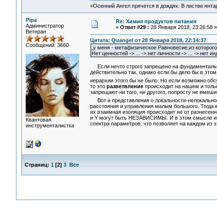
«Осенний Ангел прячется в дождях. В листве янтарн
Pipa
Re: Химия продуктов питания
Администратор
«
Ответ #29 :
28 Января 2018, 23:26:58 »
Ветеран
Цитата: Quangel от 28 Января 2018, 22:14:37
Сообщений: 3660
,у меня - метафизическое Равновесие,из которог
Нет ценностей -> ... -> нет личности -> ... -> нет и
Если нечто строго запрещено на фундаментальном
действительно так, однако если бы дело бы в этом,
иерархии этого бы не было. Но если возможно об
то это
разветвление
происходит на нашем и толь
запрещают ни того, ни другого, попросту не вмеш
Вот и представления о локальности-нелокальнос
расстояния и управления малым большого. Тогда к
их взаимная изоляция происходит не от разнесенн
и Y могут быть НЕЗАВИСИМЫ. И в этом смысле иер
Квантовая
спектра параметров, что позволяет на каждом из 
инструменталистка
Страниц:
1
[
2
]
3
Все