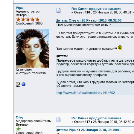
Pipa
Re: Химия продуктов питания
Администратор
«
Ответ #16 :
26 Января 2018, 08:40:01 »
Ветеран
Цитата: Oleg от 26 Января 2018, 08:32:06
Сообщений: 3660
Пальмитиновая кислота там есть ?
Она там присутствует не в чистом, а в химически
кислотам. Если этот эфир распадается, и кислоты 
Пальмовое масло - в детское питание!!!
Цитата:
Пальмовое масло часто добавляют в детское 
педиатр, ассистент кафедры детских болезней Кра
Квантовая
Грудное молоко — лучшее питание для ребёнка, и
инструменталистка
к его жирнокислотному профилю.
«Дело в том, что жиры грудного молока на четве
объясняет доктор.
http://www.aif.ru/health/children/1414602
Oleg
Re: Химия продуктов питания
Модератор своей темы
«
Ответ #17 :
26 Января 2018, 08:42:59 »
Ветеран
Цитата: Pipa от 26 Января 2018, 08:40:01
Сообщений: 8943