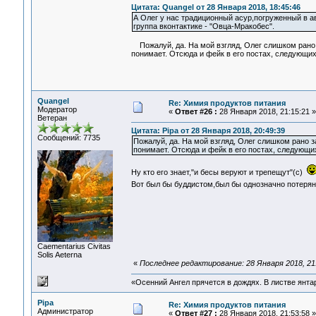
Цитата: Quangel от 28 Января 2018, 18:45:46
А Олег у нас традиционный асур,погруженный в ави
группа вконтактике - "Овца-Мракобес".
Пожалуй, да. На мой взгляд, Олег слишком рано з
понимает. Отсюда и фейк в его постах, следующих
Quangel
Re: Химия продуктов питания
Модератор
«
Ответ #26 :
28 Января 2018, 21:15:21 »
Ветеран
Цитата: Pipa от 28 Января 2018, 20:49:39
Сообщений: 7735
Пожалуй, да. На мой взгляд, Олег слишком рано з
понимает. Отсюда и фейк в его постах, следующих
Ну кто его знает,"и бесы веруют и трепещут"(с)
Вот был бы буддистом,был бы однозначно потеря
Сaementarius Civitas
Solis Aeterna
«
Последнее редактирование: 28 Января 2018, 21
«Осенний Ангел прячется в дождях. В листве янтарн
Pipa
Re: Химия продуктов питания
Администратор
«
Ответ #27 :
28 Января 2018, 21:53:58 »