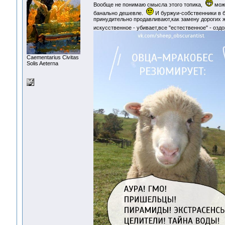
Вообще не понимаю смысла этого топика,
може
банально дешевле.
И буржуи-собственники в 
принудительно продавливают,как замену дорогих ж
искусственное - убивает,все "естественное" - озд
Сaementarius Civitas
Solis Aeterna