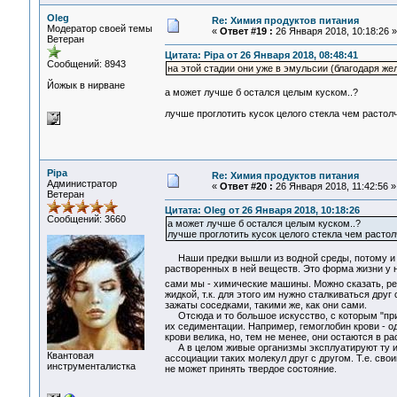
Oleg
Re: Химия продуктов питания
Модератор своей темы
«
Ответ #19 :
26 Января 2018, 10:18:26 »
Ветеран
Цитата: Pipa от 26 Января 2018, 08:48:41
Сообщений: 8943
на этой стадии они уже в эмульсии (благодаря жел
Йожык в нирване
а может лучше б остался целым куском..?
лучше проглотить кусок целого стекла чем растол
Pipa
Re: Химия продуктов питания
Администратор
«
Ответ #20 :
26 Января 2018, 11:42:56 »
Ветеран
Цитата: Oleg от 26 Января 2018, 10:18:26
Сообщений: 3660
а может лучше б остался целым куском..?
лучше проглотить кусок целого стекла чем растол
Наши предки вышли из водной среды, потому и у
растворенных в ней веществ. Это форма жизни у на
сами мы - химические машины. Можно сказать, р
жидкой, т.к. для этого им нужно сталкиваться друг
зажаты соседками, такими же, как они сами.
Отсюда и то большое искусство, с которым "при
их седиментации. Например, гемоглобин крови - од
крови велика, но, тем не менее, они остаются в р
А в целом живые организмы эксплуатируют ту ид
Квантовая
ассоциации таких молекул друг с другом. Т.е. св
инструменталистка
не может принять твердое состояние.