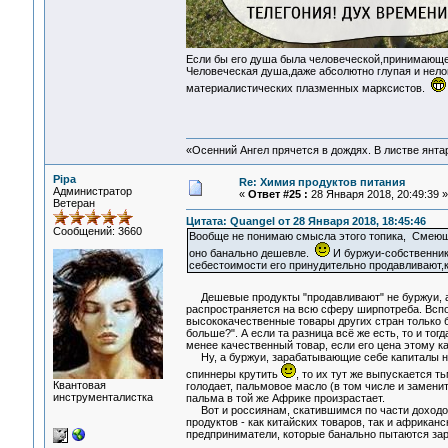
Если бы его душа была человеческой,принимающе
Человеческая душа,даже абсолютно глупая и нело
материалистических плазменных марксистов.
«Осенний Ангел прячется в дождях. В листве янтарн
Pipa
Re: Химия продуктов питания
Администратор
«
Ответ #25 :
28 Января 2018, 20:49:39 »
Ветеран
Цитата: Quangel от 28 Января 2018, 18:45:46
Сообщений: 3660
Вообще не понимаю смысла этого топика, Смеющи
оно банально дешевле.
И буржуи-собственник
себестоимости его принудительно продавливают,к
Дешевые продукты "продавливают" не буржуи, а
распространяется на всю сферу ширпотреба. Вспо
высококачественные товары других стран только б
больше?". А если та разница всё же есть, то и тог
менее качественный товар, если его цена этому ка
Ну, а буржуи, зарабатывающие себе капиталы на 
спиннеры крутить
, то их тут же выпускается 
Квантовая
голодает, пальмовое масло (в том числе и заменит
инструменталистка
пальма в той же Африке произрастает.
Вот и россиянам, скатившимся по части доходов
продуктов - как китайских товаров, так и африкан
предприниматели, которые банально пытаются зар