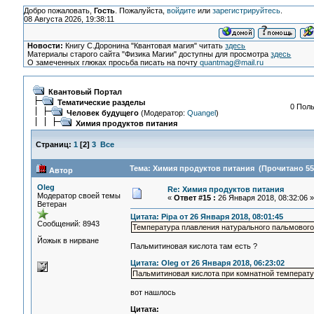
Добро пожаловать,
Гость
. Пожалуйста,
войдите
или
зарегистрируйтесь
.
08 Августа 2026, 19:38:11
Новости:
Книгу С.Доронина "Квантовая магия" читать
здесь
Материалы старого сайта "Физика Магии" доступны для просмотра
здесь
О замеченных глюках просьба писать на почту
quantmag@mail.ru
Квантовый Портал
Тематические разделы
0 Поль
Человек будущего
(Модератор:
Quangel
)
Химия продуктов питания
Страниц:
1
[
2
]
3
Все
Тема: Химия продуктов питания (Прочитано 55
Автор
Oleg
Re: Химия продуктов питания
Модератор своей темы
«
Ответ #15 :
26 Января 2018, 08:32:06 »
Ветеран
Цитата: Pipa от 26 Января 2018, 08:01:45
Сообщений: 8943
Температура плавления натурального пальмового
Йожык в нирване
Пальмитиновая кислота там есть ?
Цитата: Oleg от 26 Января 2018, 06:23:02
Пальмитиновая кислота при комнатной температу
вот нашлось
Цитата: