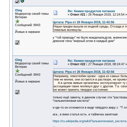
Oleg
Re: Химия продуктов питания
Модератор своей темы
«
Ответ #21 :
26 Января 2018, 12:24:54 »
Ветеран
Цитата: Pipa от 26 Января 2018, 11:42:56
Сообщений: 8943
Наши предки вышли из водной среды, Отсюда и то
тяжелые молекулы
Йожык в нирване
у "той природы" не было макдональдсов, маянезик
девизов типа "мирный атом в каждый дом"
Oleg
Re: Химия продуктов питания
Модератор своей темы
«
Ответ #22 :
27 Января 2018, 08:24:47 »
Ветеран
Цитата: Pipa от 26 Января 2018, 11:42:56
Сообщений: 8943
Например, гемоглобин крови - одна из самых больш
тем не менее, они остаются в растворе, не прояв
Йожык в нирване
А в целом живые организмы эксплуатируют ту ид
ассоциации таких молекул друг с другом. Т.е. св
не может принять твердое состояние.
только ещё замечу, в данном случае эти "раствор
"пальмитиновая кислота"
и где-то он отложится в виде твёрдого жиру с "T 
ага , в вики статья есть. и табличка занятная
https://ru.wikipedia.org/wiki/Пальмитиновая_кислота