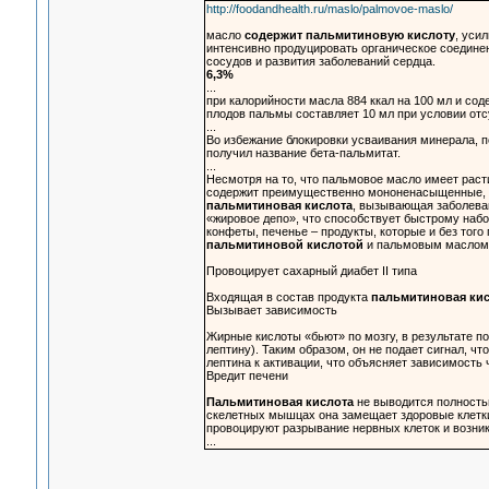
http://foodandhealth.ru/maslo/palmovoe-maslo/
масло
содержит пальмитиновую кислоту
, уси
интенсивно продуцировать органическое соединен
сосудов и развития заболеваний сердца.
6,3%
...
при калорийности масла 884 ккал на 100 мл и со
плодов пальмы составляет 10 мл при условии отс
...
Во избежание блокировки усваивания минерала, 
получил название бета-пальмитат.
...
Несмотря на то, что пальмовое масло имеет раст
содержит преимущественно мононенасыщенные, 
пальмитиновая кислота
, вызывающая заболеван
«жировое депо», что способствует быстрому набо
конфеты, печенье – продукты, которые и без тог
пальмитиновой кислотой
и пальмовым маслом
Провоцирует сахарный диабет II типа
Входящая в состав продукта
пальмитиновая кис
Вызывает зависимость
Жирные кислоты «бьют» по мозгу, в результате 
лептину). Таким образом, он не подает сигнал, чт
лептина к активации, что объясняет зависимость 
Вредит печени
Пальмитиновая кислота
не выводится полностью
скелетных мышцах она замещает здоровые клетки
провоцируют разрывание нервных клеток и возни
...