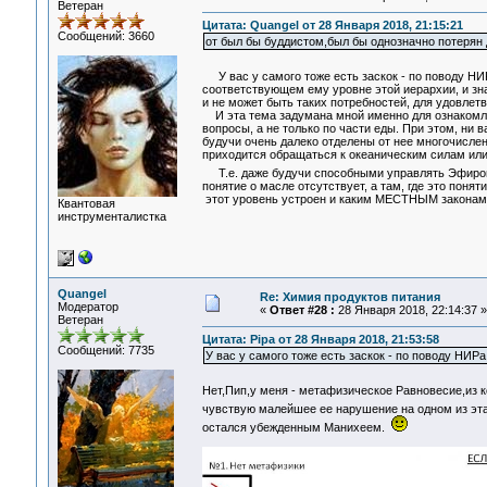
Ветеран
Цитата: Quangel от 28 Января 2018, 21:15:21
Сообщений: 3660
от был бы буддистом,был бы однозначно потерян
У вас у самого тоже есть заскок - по поводу Н
соответствующем ему уровне этой иерархии, и знач
и не может быть таких потребностей, для удовлет
И эта тема задумана мной именно для ознакомле
вопросы, а не только по части еды. При этом, ни 
будучи очень далеко отделены от нее многочисле
приходится обращаться к океаническим силам или 
Т.е. даже будучи способными управлять Эфиром 
понятие о масле отсутствует, а там, где это понят
этот уровень устроен и каким МЕСТНЫМ законам
Квантовая
инструменталистка
Quangel
Re: Химия продуктов питания
Модератор
«
Ответ #28 :
28 Января 2018, 22:14:37 »
Ветеран
Цитата: Pipa от 28 Января 2018, 21:53:58
Сообщений: 7735
У вас у самого тоже есть заскок - по поводу НИРа
Нет,Пип,у меня - метафизическое Равновесие,из к
чувствую малейшее ее нарушение на одном из эта
остался убежденным Манихеем.