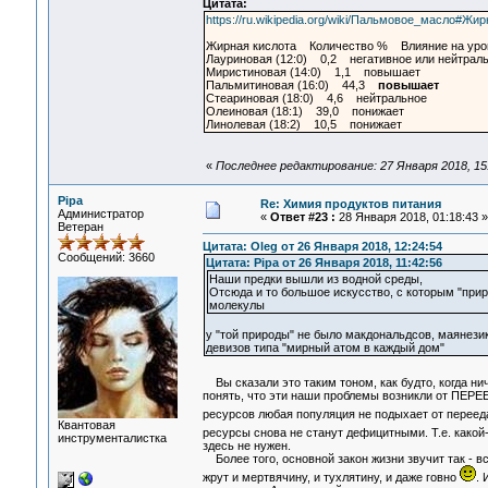
Цитата:
https://ru.wikipedia.org/wiki/Пальмовое_масло
Жирная кислота Количество % Влияние на уров
Лауриновая (12:0) 0,2 негативное или нейтрал
Миристиновая (14:0) 1,1 повышает
Пальмитиновая (16:0) 44,3
повышает
Стеариновая (18:0) 4,6 нейтральное
Олеиновая (18:1) 39,0 понижает
Линолевая (18:2) 10,5 понижает
«
Последнее редактирование: 27 Января 2018, 15
Pipa
Re: Химия продуктов питания
Администратор
«
Ответ #23 :
28 Января 2018, 01:18:43 »
Ветеран
Цитата: Oleg от 26 Января 2018, 12:24:54
Сообщений: 3660
Цитата: Pipa от 26 Января 2018, 11:42:56
Наши предки вышли из водной среды,
Отсюда и то большое искусство, с которым "при
молекулы
у "той природы" не было макдональдсов, маянезик
девизов типа "мирный атом в каждый дом"
Вы сказали это таким тоном, как будто, когда ни
понять, что эти наши проблемы возникли от ПЕРЕ
ресурсов любая популяция не подыхает от перее
Квантовая
ресурсы снова не станут дефицитными. Т.е. како
инструменталистка
здесь не нужен.
Более того, основной закон жизни звучит так - в
жрут и мертвячину, и тухлятину, и даже говно
. 