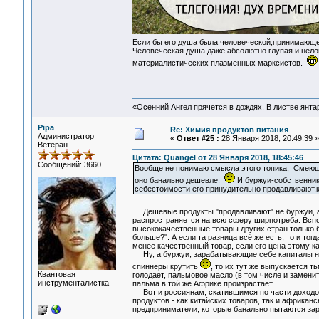
Если бы его душа была человеческой,принимающе
Человеческая душа,даже абсолютно глупая и нело
материалистических плазменных марксистов.
«Осенний Ангел прячется в дождях. В листве янтарн
Pipa
Re: Химия продуктов питания
Администратор
«
Ответ #25 :
28 Января 2018, 20:49:39 »
Ветеран
Цитата: Quangel от 28 Января 2018, 18:45:46
Сообщений: 3660
Вообще не понимаю смысла этого топика, Смеющи
оно банально дешевле.
И буржуи-собственник
себестоимости его принудительно продавливают,к
Дешевые продукты "продавливают" не буржуи, а
распространяется на всю сферу ширпотреба. Вспо
высококачественные товары других стран только б
больше?". А если та разница всё же есть, то и тог
менее качественный товар, если его цена этому ка
Ну, а буржуи, зарабатывающие себе капиталы на 
спиннеры крутить
, то их тут же выпускается 
Квантовая
голодает, пальмовое масло (в том числе и заменит
инструменталистка
пальма в той же Африке произрастает.
Вот и россиянам, скатившимся по части доходов
продуктов - как китайских товаров, так и африкан
предприниматели, которые банально пытаются зар