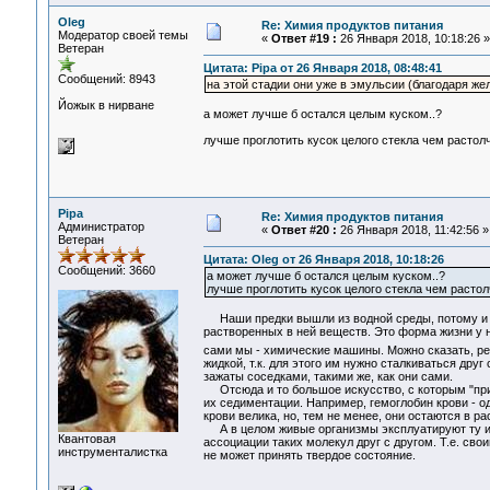
Oleg
Re: Химия продуктов питания
Модератор своей темы
«
Ответ #19 :
26 Января 2018, 10:18:26 »
Ветеран
Цитата: Pipa от 26 Января 2018, 08:48:41
Сообщений: 8943
на этой стадии они уже в эмульсии (благодаря жел
Йожык в нирване
а может лучше б остался целым куском..?
лучше проглотить кусок целого стекла чем растол
Pipa
Re: Химия продуктов питания
Администратор
«
Ответ #20 :
26 Января 2018, 11:42:56 »
Ветеран
Цитата: Oleg от 26 Января 2018, 10:18:26
Сообщений: 3660
а может лучше б остался целым куском..?
лучше проглотить кусок целого стекла чем растол
Наши предки вышли из водной среды, потому и у
растворенных в ней веществ. Это форма жизни у на
сами мы - химические машины. Можно сказать, р
жидкой, т.к. для этого им нужно сталкиваться друг
зажаты соседками, такими же, как они сами.
Отсюда и то большое искусство, с которым "при
их седиментации. Например, гемоглобин крови - од
крови велика, но, тем не менее, они остаются в р
А в целом живые организмы эксплуатируют ту ид
Квантовая
ассоциации таких молекул друг с другом. Т.е. св
инструменталистка
не может принять твердое состояние.