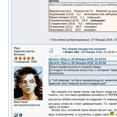
Цитата:
https://ru.wikipedia.org/wiki/Пальмовое_масло
Жирная кислота Количество % Влияние на уров
Лауриновая (12:0) 0,2 негативное или нейтрал
Миристиновая (14:0) 1,1 повышает
Пальмитиновая (16:0) 44,3
повышает
Стеариновая (18:0) 4,6 нейтральное
Олеиновая (18:1) 39,0 понижает
Линолевая (18:2) 10,5 понижает
«
Последнее редактирование: 27 Января 2018, 15
Pipa
Re: Химия продуктов питания
Администратор
«
Ответ #23 :
28 Января 2018, 01:18:43 »
Ветеран
Цитата: Oleg от 26 Января 2018, 12:24:54
Сообщений: 3660
Цитата: Pipa от 26 Января 2018, 11:42:56
Наши предки вышли из водной среды,
Отсюда и то большое искусство, с которым "при
молекулы
у "той природы" не было макдональдсов, маянезик
девизов типа "мирный атом в каждый дом"
Вы сказали это таким тоном, как будто, когда ни
понять, что эти наши проблемы возникли от ПЕРЕ
ресурсов любая популяция не подыхает от перее
Квантовая
ресурсы снова не станут дефицитными. Т.е. како
инструменталистка
здесь не нужен.
Более того, основной закон жизни звучит так - в
жрут и мертвячину, и тухлятину, и даже говно
. 