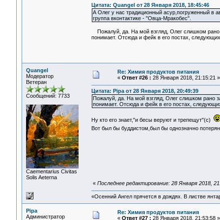
Цитата: Quangel от 28 Января 2018, 18:45:46
А Олег у нас традиционный асур,погруженный в ави
группа вконтактике - "Овца-Мракобес".
Пожалуй, да. На мой взгляд, Олег слишком рано з
понимает. Отсюда и фейк в его постах, следующих
Quangel
Re: Химия продуктов питания
Модератор
«
Ответ #26 :
28 Января 2018, 21:15:21 »
Ветеран
Цитата: Pipa от 28 Января 2018, 20:49:39
Сообщений: 7733
Пожалуй, да. На мой взгляд, Олег слишком рано з
понимает. Отсюда и фейк в его постах, следующих
Ну кто его знает,"и бесы веруют и трепещут"(с)
Вот был бы буддистом,был бы однозначно потеря
Сaementarius Civitas
Solis Aeterna
«
Последнее редактирование: 28 Января 2018, 21
«Осенний Ангел прячется в дождях. В листве янтарн
Pipa
Re: Химия продуктов питания
Администратор
«
Ответ #27 :
28 Января 2018, 21:53:58 »