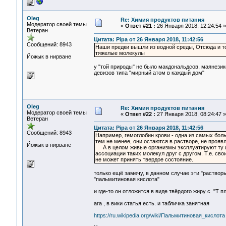
Oleg
Re: Химия продуктов питания
Модератор своей темы
«
Ответ #21 :
26 Января 2018, 12:24:54 »
Ветеран
Цитата: Pipa от 26 Января 2018, 11:42:56
Сообщений: 8943
Наши предки вышли из водной среды, Отсюда и то
тяжелые молекулы
Йожык в нирване
у "той природы" не было макдональдсов, маянезик
девизов типа "мирный атом в каждый дом"
Oleg
Re: Химия продуктов питания
Модератор своей темы
«
Ответ #22 :
27 Января 2018, 08:24:47 »
Ветеран
Цитата: Pipa от 26 Января 2018, 11:42:56
Сообщений: 8943
Например, гемоглобин крови - одна из самых больш
тем не менее, они остаются в растворе, не прояв
Йожык в нирване
А в целом живые организмы эксплуатируют ту ид
ассоциации таких молекул друг с другом. Т.е. св
не может принять твердое состояние.
только ещё замечу, в данном случае эти "раствор
"пальмитиновая кислота"
и где-то он отложится в виде твёрдого жиру с "T 
ага , в вики статья есть. и табличка занятная
https://ru.wikipedia.org/wiki/Пальмитиновая_кислота