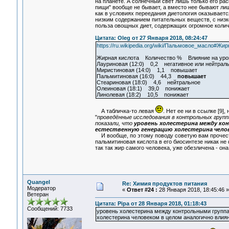
на планете. А солнечный свет лишь только его ра
пищи" вообще не бывает, а вместо нее бывают ли
как в условиях переедания диетология оказываетс
низким содержанием питательных веществ, с низк
польза овощных диет, содержащих огромное колич
Цитата: Oleg от 27 Января 2018, 08:24:47
https://ru.wikipedia.org/wiki/Пальмовое_масло
Жирная кислота Количество % Влияние на уров
Лауриновая (12:0) 0,2 негативное или нейтрал
Миристиновая (14:0) 1,1 повышает
Пальмитиновая (16:0) 44,3
повышает
Стеариновая (18:0) 4,6 нейтральное
Олеиновая (18:1) 39,0 понижает
Линолевая (18:2) 10,5 понижает
А табличка-то левая
. Нет ее ни в ссылке [9]
"
проведённые исследования в контрольных групп
показали, что
уровень холестерина между к
естественную генерацию холестерина челов
И вообще, по этому поводу советую вам прочест
пальмитиновая кислота в его биосинтезе никак не 
так так жир самого человека, уже обезличена - 
Quangel
Re: Химия продуктов питания
Модератор
«
Ответ #24 :
28 Января 2018, 18:45:46 »
Ветеран
Цитата: Pipa от 28 Января 2018, 01:18:43
Сообщений: 7733
уровень холестерина между контрольными группа
холестерина человеком в целом аналогично влиян