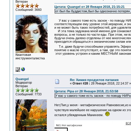
Ветеран
Цитата: Quangel от 28 Января 2018, 21:15:21
Сообщений: 3660
от был бы буддистом,был бы однозначно потерян
У вас у самого тоже есть заскок - по поводу Н
соответствующем ему уровне этой иерархии, и знач
и не может быть таких потребностей, для удовлет
И эта тема задумана мной именно для ознакомле
вопросы, а не только по части еды. При этом, ни 
будучи очень далеко отделены от нее многочисле
приходится обращаться к океаническим силам или 
Т.е. даже будучи способными управлять Эфиром 
понятие о масле отсутствует, а там, где это понят
этот уровень устроен и каким МЕСТНЫМ законам
Квантовая
инструменталистка
Quangel
Re: Химия продуктов питания
Модератор
«
Ответ #28 :
28 Января 2018, 22:14:37 »
Ветеран
Цитата: Pipa от 28 Января 2018, 21:53:58
Сообщений: 7733
У вас у самого тоже есть заскок - по поводу НИРа
Нет,Пип,у меня - метафизическое Равновесие,из к
чувствую малейшее ее нарушение на одном из эта
остался убежденным Манихеем.