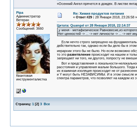
«Осенний Ангел прячется в дождях. В листве янтарн
Pipa
Re: Химия продуктов питания
Администратор
«
Ответ #29 :
28 Января 2018, 23:26:58 »
Ветеран
Цитата: Quangel от 28 Января 2018, 22:14:37
Сообщений: 3660
,у меня - метафизическое Равновесие,из которог
Нет ценностей -> ... -> нет личности -> ... -> нет и
Если нечто строго запрещено на фундаментальном
действительно так, однако если бы дело бы в этом,
иерархии этого бы не было. Но если возможно об
то это
разветвление
происходит на нашем и толь
запрещают ни того, ни другого, попросту не вмеш
Вот и представления о локальности-нелокальнос
расстояния и управления малым большого. Тогда к
их взаимная изоляция происходит не от разнесенн
и Y могут быть НЕЗАВИСИМЫ. И в этом смысле иер
Квантовая
спектра параметров, что позволяет на каждом из 
инструменталистка
Страниц:
1
[
2
]
3
Все