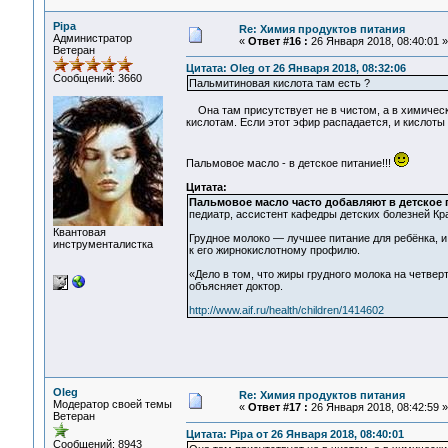
Pipa
Re: Химия продуктов питания
Администратор
«
Ответ #16 :
26 Января 2018, 08:40:01 »
Ветеран
Цитата: Oleg от 26 Января 2018, 08:32:06
Сообщений: 3660
Пальмитиновая кислота там есть ?
Она там присутствует не в чистом, а в химически
кислотам. Если этот эфир распадается, и кислоты 
Пальмовое масло - в детское питание!!!
Цитата:
Пальмовое масло часто добавляют в детское 
педиатр, ассистент кафедры детских болезней Кра
Квантовая
Грудное молоко — лучшее питание для ребёнка, и
инструменталистка
к его жирнокислотному профилю.
«Дело в том, что жиры грудного молока на четве
объясняет доктор.
http://www.aif.ru/health/children/1414602
Oleg
Re: Химия продуктов питания
Модератор своей темы
«
Ответ #17 :
26 Января 2018, 08:42:59 »
Ветеран
Цитата: Pipa от 26 Января 2018, 08:40:01
Сообщений: 8943