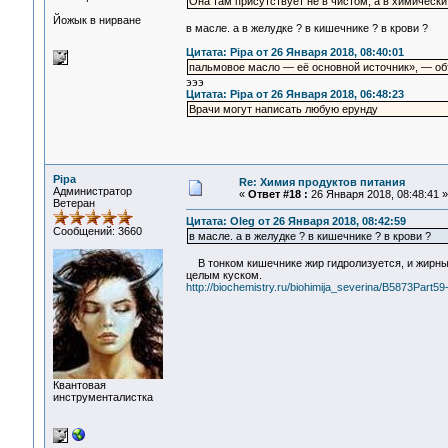
Она там присутствует не в чистом, а в химически
Йожык в нирване
в масле. а в желудке ? в кишечнике ? в крови ?
Цитата: Pipa от 26 Января 2018, 08:40:01
пальмовое масло — её основной источник», — о
эээ
Цитата: Pipa от 26 Января 2018, 06:48:23
Врачи могут написать любую ерунду
Pipa
Re: Химия продуктов питания
Администратор
«
Ответ #18 :
26 Января 2018, 08:48:41 »
Ветеран
Цитата: Oleg от 26 Января 2018, 08:42:59
Сообщений: 3660
в масле. а в желудке ? в кишечнике ? в крови ?
В тонком кишечнике жир гидролизуется, и жирные 
целым куском.
http://biochemistry.ru/biohimija_severina/B5873Part59
Квантовая
инструменталистка