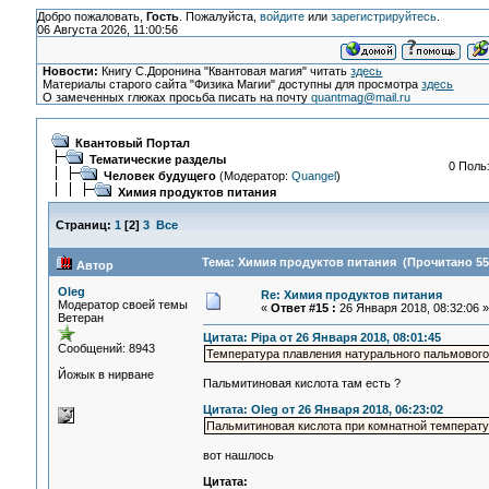
Добро пожаловать,
Гость
. Пожалуйста,
войдите
или
зарегистрируйтесь
.
06 Августа 2026, 11:00:56
Новости:
Книгу С.Доронина "Квантовая магия" читать
здесь
Материалы старого сайта "Физика Магии" доступны для просмотра
здесь
О замеченных глюках просьба писать на почту
quantmag@mail.ru
Квантовый Портал
Тематические разделы
0 Поль
Человек будущего
(Модератор:
Quangel
)
Химия продуктов питания
Страниц:
1
[
2
]
3
Все
Тема: Химия продуктов питания (Прочитано 55
Автор
Oleg
Re: Химия продуктов питания
Модератор своей темы
«
Ответ #15 :
26 Января 2018, 08:32:06 »
Ветеран
Цитата: Pipa от 26 Января 2018, 08:01:45
Сообщений: 8943
Температура плавления натурального пальмового
Йожык в нирване
Пальмитиновая кислота там есть ?
Цитата: Oleg от 26 Января 2018, 06:23:02
Пальмитиновая кислота при комнатной температу
вот нашлось
Цитата: