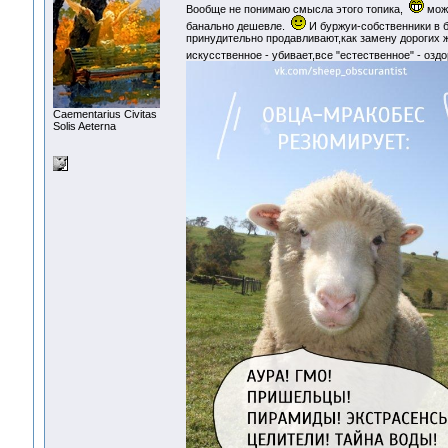
Вообще не понимаю смысла этого топика,
може
банально дешевле.
И буржуи-собственники в 
принудительно продавливают,как замену дорогих ж
искусственное - убивает,все "естественное" - озд
Сaementarius Civitas
Solis Aeterna