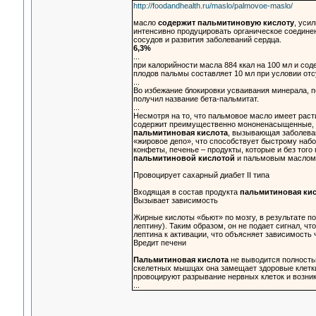
http://foodandhealth.ru/maslo/palmovoe-maslo/
масло
содержит пальмитиновую кислоту
, уси
интенсивно продуцировать органическое соединен
сосудов и развития заболеваний сердца.
6,3%
...
при калорийности масла 884 ккал на 100 мл и со
плодов пальмы составляет 10 мл при условии отс
...
Во избежание блокировки усваивания минерала, 
получил название бета-пальмитат.
...
Несмотря на то, что пальмовое масло имеет раст
содержит преимущественно мононенасыщенные, 
пальмитиновая кислота
, вызывающая заболеван
«жировое депо», что способствует быстрому набо
конфеты, печенье – продукты, которые и без тог
пальмитиновой кислотой
и пальмовым маслом
Провоцирует сахарный диабет II типа
Входящая в состав продукта
пальмитиновая кис
Вызывает зависимость
Жирные кислоты «бьют» по мозгу, в результате 
лептину). Таким образом, он не подает сигнал, чт
лептина к активации, что объясняет зависимость 
Вредит печени
Пальмитиновая кислота
не выводится полностью
скелетных мышцах она замещает здоровые клетки
провоцируют разрывание нервных клеток и возни
...