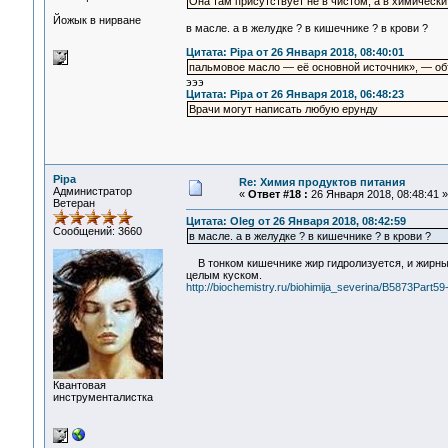
Она там присутствует не в чистом, а в химически
Йожык в нирване
в масле. а в желудке ? в кишечнике ? в крови ?
Цитата: Pipa от 26 Января 2018, 08:40:01
пальмовое масло — её основной источник», — о
эээ
Цитата: Pipa от 26 Января 2018, 06:48:23
Врачи могут написать любую ерунду
Pipa
Re: Химия продуктов питания
Администратор
«
Ответ #18 :
26 Января 2018, 08:48:41 »
Ветеран
Цитата: Oleg от 26 Января 2018, 08:42:59
Сообщений: 3660
в масле. а в желудке ? в кишечнике ? в крови ?
В тонком кишечнике жир гидролизуется, и жирные 
целым куском.
http://biochemistry.ru/biohimija_severina/B5873Part59
Квантовая
инструменталистка