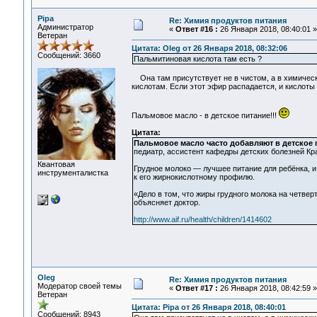
Pipa
Re: Химия продуктов питания
Администратор
«
Ответ #16 :
26 Января 2018, 08:40:01 »
Ветеран
Цитата: Oleg от 26 Января 2018, 08:32:06
Сообщений: 3660
Пальмитиновая кислота там есть ?
Она там присутствует не в чистом, а в химически
кислотам. Если этот эфир распадается, и кислоты 
Пальмовое масло - в детское питание!!!
Цитата:
Пальмовое масло часто добавляют в детское 
педиатр, ассистент кафедры детских болезней Кра
Квантовая
Грудное молоко — лучшее питание для ребёнка, и
инструменталистка
к его жирнокислотному профилю.
«Дело в том, что жиры грудного молока на четве
объясняет доктор.
http://www.aif.ru/health/children/1414602
Oleg
Re: Химия продуктов питания
Модератор своей темы
«
Ответ #17 :
26 Января 2018, 08:42:59 »
Ветеран
Цитата: Pipa от 26 Января 2018, 08:40:01
Сообщений: 8943