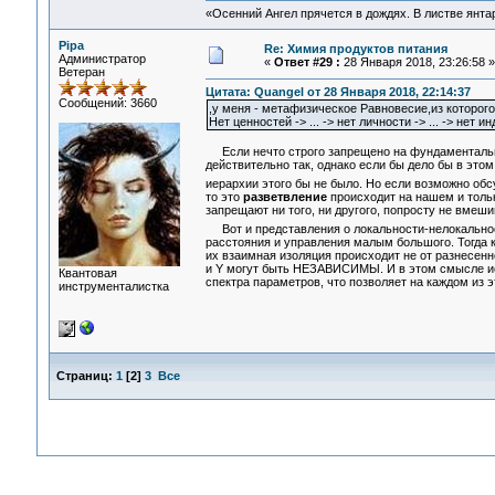
«Осенний Ангел прячется в дождях. В листве янтарн
Pipa
Re: Химия продуктов питания
Администратор
«
Ответ #29 :
28 Января 2018, 23:26:58 »
Ветеран
Цитата: Quangel от 28 Января 2018, 22:14:37
Сообщений: 3660
,у меня - метафизическое Равновесие,из которог
Нет ценностей -> ... -> нет личности -> ... -> нет и
Если нечто строго запрещено на фундаментальном
действительно так, однако если бы дело бы в этом,
иерархии этого бы не было. Но если возможно об
то это
разветвление
происходит на нашем и толь
запрещают ни того, ни другого, попросту не вмеш
Вот и представления о локальности-нелокальнос
расстояния и управления малым большого. Тогда к
их взаимная изоляция происходит не от разнесенн
и Y могут быть НЕЗАВИСИМЫ. И в этом смысле иер
Квантовая
спектра параметров, что позволяет на каждом из 
инструменталистка
Страниц:
1
[
2
]
3
Все