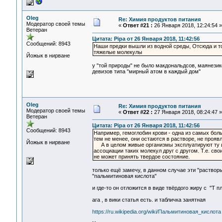
Oleg
Re: Химия продуктов питания
Модератор своей темы
«
Ответ #21 :
26 Января 2018, 12:24:54 »
Ветеран
Цитата: Pipa от 26 Января 2018, 11:42:56
Сообщений: 8943
Наши предки вышли из водной среды, Отсюда и то
тяжелые молекулы
Йожык в нирване
у "той природы" не было макдональдсов, маянезик
девизов типа "мирный атом в каждый дом"
Oleg
Re: Химия продуктов питания
Модератор своей темы
«
Ответ #22 :
27 Января 2018, 08:24:47 »
Ветеран
Цитата: Pipa от 26 Января 2018, 11:42:56
Сообщений: 8943
Например, гемоглобин крови - одна из самых больш
тем не менее, они остаются в растворе, не прояв
Йожык в нирване
А в целом живые организмы эксплуатируют ту ид
ассоциации таких молекул друг с другом. Т.е. св
не может принять твердое состояние.
только ещё замечу, в данном случае эти "раствор
"пальмитиновая кислота"
и где-то он отложится в виде твёрдого жиру с "T 
ага , в вики статья есть. и табличка занятная
https://ru.wikipedia.org/wiki/Пальмитиновая_кислота