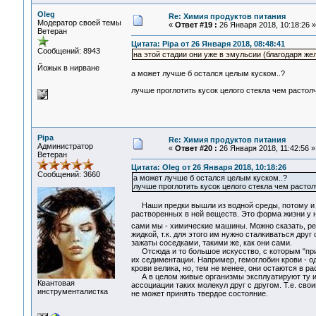
Oleg
Re: Химия продуктов питания
Модератор своей темы
«
Ответ #19 :
26 Января 2018, 10:18:26 »
Ветеран
Цитата: Pipa от 26 Января 2018, 08:48:41
Сообщений: 8943
на этой стадии они уже в эмульсии (благодаря жел
Йожык в нирване
а может лучше б остался целым куском..?
лучше проглотить кусок целого стекла чем растол
Pipa
Re: Химия продуктов питания
Администратор
«
Ответ #20 :
26 Января 2018, 11:42:56 »
Ветеран
Цитата: Oleg от 26 Января 2018, 10:18:26
Сообщений: 3660
а может лучше б остался целым куском..?
лучше проглотить кусок целого стекла чем растол
Наши предки вышли из водной среды, потому и у
растворенных в ней веществ. Это форма жизни у на
сами мы - химические машины. Можно сказать, р
жидкой, т.к. для этого им нужно сталкиваться друг
зажаты соседками, такими же, как они сами.
Отсюда и то большое искусство, с которым "при
их седиментации. Например, гемоглобин крови - од
крови велика, но, тем не менее, они остаются в р
А в целом живые организмы эксплуатируют ту ид
Квантовая
ассоциации таких молекул друг с другом. Т.е. св
инструменталистка
не может принять твердое состояние.