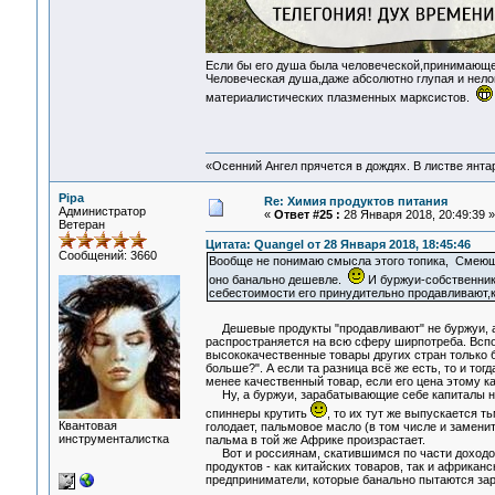
Если бы его душа была человеческой,принимающе
Человеческая душа,даже абсолютно глупая и нело
материалистических плазменных марксистов.
«Осенний Ангел прячется в дождях. В листве янтарн
Pipa
Re: Химия продуктов питания
Администратор
«
Ответ #25 :
28 Января 2018, 20:49:39 »
Ветеран
Цитата: Quangel от 28 Января 2018, 18:45:46
Сообщений: 3660
Вообще не понимаю смысла этого топика, Смеющи
оно банально дешевле.
И буржуи-собственник
себестоимости его принудительно продавливают,к
Дешевые продукты "продавливают" не буржуи, а
распространяется на всю сферу ширпотреба. Вспо
высококачественные товары других стран только б
больше?". А если та разница всё же есть, то и тог
менее качественный товар, если его цена этому ка
Ну, а буржуи, зарабатывающие себе капиталы на 
спиннеры крутить
, то их тут же выпускается 
Квантовая
голодает, пальмовое масло (в том числе и заменит
инструменталистка
пальма в той же Африке произрастает.
Вот и россиянам, скатившимся по части доходов
продуктов - как китайских товаров, так и африкан
предприниматели, которые банально пытаются зар