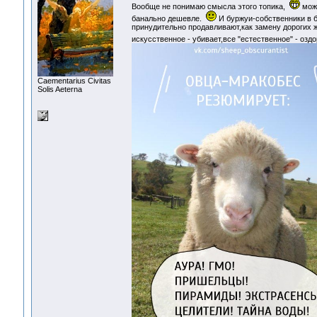
Вообще не понимаю смысла этого топика,
може
банально дешевле.
И буржуи-собственники в 
принудительно продавливают,как замену дорогих ж
искусственное - убивает,все "естественное" - озд
Сaementarius Civitas
Solis Aeterna