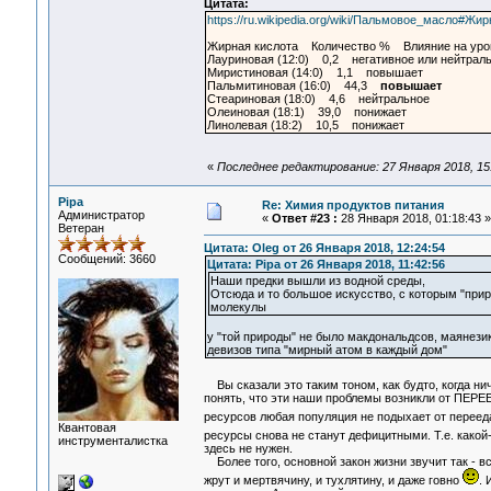
Цитата:
https://ru.wikipedia.org/wiki/Пальмовое_масло
Жирная кислота Количество % Влияние на уров
Лауриновая (12:0) 0,2 негативное или нейтрал
Миристиновая (14:0) 1,1 повышает
Пальмитиновая (16:0) 44,3
повышает
Стеариновая (18:0) 4,6 нейтральное
Олеиновая (18:1) 39,0 понижает
Линолевая (18:2) 10,5 понижает
«
Последнее редактирование: 27 Января 2018, 15
Pipa
Re: Химия продуктов питания
Администратор
«
Ответ #23 :
28 Января 2018, 01:18:43 »
Ветеран
Цитата: Oleg от 26 Января 2018, 12:24:54
Сообщений: 3660
Цитата: Pipa от 26 Января 2018, 11:42:56
Наши предки вышли из водной среды,
Отсюда и то большое искусство, с которым "при
молекулы
у "той природы" не было макдональдсов, маянезик
девизов типа "мирный атом в каждый дом"
Вы сказали это таким тоном, как будто, когда ни
понять, что эти наши проблемы возникли от ПЕРЕ
ресурсов любая популяция не подыхает от перее
Квантовая
ресурсы снова не станут дефицитными. Т.е. како
инструменталистка
здесь не нужен.
Более того, основной закон жизни звучит так - в
жрут и мертвячину, и тухлятину, и даже говно
. 