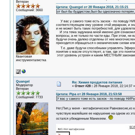
Ветеран
Цитата: Quangel от 28 Января 2018, 21:15:21
Сообщений: 3660
от был бы буддистом,был бы однозначно потерян
У вас у самого тоже есть заскок - по поводу Н
соответствующем ему уровне этой иерархии, и знач
и не может быть таких потребностей, для удовлет
И эта тема задумана мной именно для ознакомле
вопросы, а не только по части еды. При этом, ни 
будучи очень далеко отделены от нее многочисле
приходится обращаться к океаническим силам или 
Т.е. даже будучи способными управлять Эфиром 
понятие о масле отсутствует, а там, где это понят
этот уровень устроен и каким МЕСТНЫМ законам
Квантовая
инструменталистка
Quangel
Re: Химия продуктов питания
Модератор
«
Ответ #28 :
28 Января 2018, 22:14:37 »
Ветеран
Цитата: Pipa от 28 Января 2018, 21:53:58
Сообщений: 7733
У вас у самого тоже есть заскок - по поводу НИРа
Нет,Пип,у меня - метафизическое Равновесие,из к
чувствую малейшее ее нарушение на одном из эта
остался убежденным Манихеем.