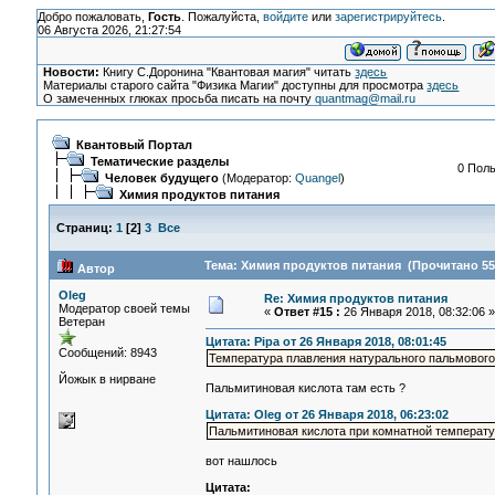
Добро пожаловать,
Гость
. Пожалуйста,
войдите
или
зарегистрируйтесь
.
06 Августа 2026, 21:27:54
Новости:
Книгу С.Доронина "Квантовая магия" читать
здесь
Материалы старого сайта "Физика Магии" доступны для просмотра
здесь
О замеченных глюках просьба писать на почту
quantmag@mail.ru
Квантовый Портал
Тематические разделы
0 Поль
Человек будущего
(Модератор:
Quangel
)
Химия продуктов питания
Страниц:
1
[
2
]
3
Все
Тема: Химия продуктов питания (Прочитано 55
Автор
Oleg
Re: Химия продуктов питания
Модератор своей темы
«
Ответ #15 :
26 Января 2018, 08:32:06 »
Ветеран
Цитата: Pipa от 26 Января 2018, 08:01:45
Сообщений: 8943
Температура плавления натурального пальмового
Йожык в нирване
Пальмитиновая кислота там есть ?
Цитата: Oleg от 26 Января 2018, 06:23:02
Пальмитиновая кислота при комнатной температу
вот нашлось
Цитата: