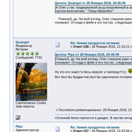
Цитата: Quangel от 28 Января 2018, 18:45:46
А Олег у нас традиционный асур,погруженный в ави
группа вконтактике - "Овца-Мракобес".
Пожалуй, да. На мой взгляд, Олег слишком рано з
понимает. Отсюда и фейк в его постах, следующих
Quangel
Re: Химия продуктов питания
Модератор
«
Ответ #26 :
28 Января 2018, 21:15:21 »
Ветеран
Цитата: Pipa от 28 Января 2018, 20:49:39
Сообщений: 7733
Пожалуй, да. На мой взгляд, Олег слишком рано з
понимает. Отсюда и фейк в его постах, следующих
Ну кто его знает,"и бесы веруют и трепещут"(с)
Вот был бы буддистом,был бы однозначно потеря
Сaementarius Civitas
Solis Aeterna
«
Последнее редактирование: 28 Января 2018, 21
«Осенний Ангел прячется в дождях. В листве янтарн
Pipa
Re: Химия продуктов питания
Администратор
«
Ответ #27 :
28 Января 2018, 21:53:58 »