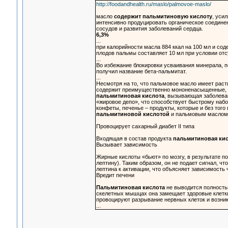
http://foodandhealth.ru/maslo/palmovoe-maslo/
масло
содержит пальмитиновую кислоту
, уси
интенсивно продуцировать органическое соединен
сосудов и развития заболеваний сердца.
6,3%
...
при калорийности масла 884 ккал на 100 мл и со
плодов пальмы составляет 10 мл при условии отс
...
Во избежание блокировки усваивания минерала, 
получил название бета-пальмитат.
...
Несмотря на то, что пальмовое масло имеет раст
содержит преимущественно мононенасыщенные, 
пальмитиновая кислота
, вызывающая заболеван
«жировое депо», что способствует быстрому набо
конфеты, печенье – продукты, которые и без тог
пальмитиновой кислотой
и пальмовым маслом
Провоцирует сахарный диабет II типа
Входящая в состав продукта
пальмитиновая кис
Вызывает зависимость
Жирные кислоты «бьют» по мозгу, в результате 
лептину). Таким образом, он не подает сигнал, чт
лептина к активации, что объясняет зависимость 
Вредит печени
Пальмитиновая кислота
не выводится полностью
скелетных мышцах она замещает здоровые клетки
провоцируют разрывание нервных клеток и возни
...