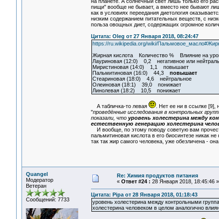
на планете. А солнечный свет лишь только его ра
пищи" вообще не бывает, а вместо нее бывают ли
как в условиях переедания диетология оказываетс
низким содержанием питательных веществ, с низк
польза овощных диет, содержащих огромное колич
Цитата: Oleg от 27 Января 2018, 08:24:47
https://ru.wikipedia.org/wiki/Пальмовое_масло
Жирная кислота Количество % Влияние на уров
Лауриновая (12:0) 0,2 негативное или нейтрал
Миристиновая (14:0) 1,1 повышает
Пальмитиновая (16:0) 44,3
повышает
Стеариновая (18:0) 4,6 нейтральное
Олеиновая (18:1) 39,0 понижает
Линолевая (18:2) 10,5 понижает
А табличка-то левая
. Нет ее ни в ссылке [9]
"
проведённые исследования в контрольных групп
показали, что
уровень холестерина между к
естественную генерацию холестерина челов
И вообще, по этому поводу советую вам прочест
пальмитиновая кислота в его биосинтезе никак не 
так так жир самого человека, уже обезличена - 
Quangel
Re: Химия продуктов питания
Модератор
«
Ответ #24 :
28 Января 2018, 18:45:46 »
Ветеран
Цитата: Pipa от 28 Января 2018, 01:18:43
Сообщений: 7733
уровень холестерина между контрольными группа
холестерина человеком в целом аналогично влиян