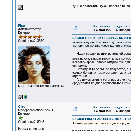
лучше проглотить кусок целого стекла
Pipa
Re: Химия продуктов п
Администратор
«
Ответ #20 :
26 Января 2
Ветеран
Цитата: Oleg от 26 Января 2018, 10:1
Сообщений: 3660
а может лучше б остался целым куско
лучше проглотить кусок целого стекл
Наши предки вышли из водной среды, 
вода нужна, как растворитель, в кото
в газовой фазе, либо в жидкой, т.к. д
они сами.
Отсюда и то большое искусство, с ко
самых больших таких загадок, т.к. эта
агрегации.
А в целом живые организмы эксплуати
средствами не дает образоваться крис
Квантовая инструменталистка
Oleg
Re: Химия продуктов п
Модератор своей темы
«
Ответ #21 :
26 Января 2
Ветеран
Цитата: Pipa от 26 Января 2018, 11:42
Сообщений: 8943
Наши предки вышли из водной среды, 
Йожык в нирване