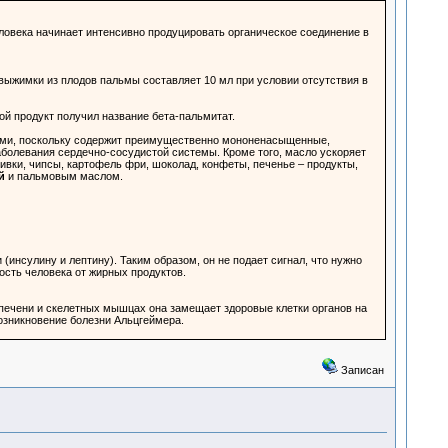
ловека начинает интенсивно продуцировать органическое соединение в
выжимки из плодов пальмы составляет 10 мл при условии отсутствия в
ой продукт получил название бета-пальмитат.
дами, поскольку содержит преимущественно мононенасыщенные,
болевания сердечно-сосудистой системы. Кроме того, масло ускоряет
ивки, чипсы, картофель фри, шоколад, конфеты, печенье – продукты,
й
и пальмовым маслом.
инсулину и лептину). Таким образом, он не подает сигнал, что нужно
ость человека от жирных продуктов.
 печени и скелетных мышцах она замещает здоровые клетки органов на
зникновение болезни Альцгеймера.
Записан