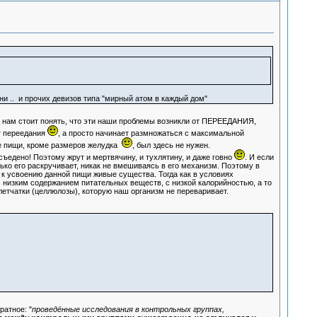
ни .. и прочих девизов типа "мирный атом в каждый дом"
му нам стоит понять, что эти наши проблемы возникли от ПЕРЕЕДАНИЯ,
т переедания
, а просто начинает размножаться с максимальной
ие пищи, кроме размеров желудка
, был здесь не нужен.
съедено! Поэтому жрут и мертвячину, и тухлятину, и даже говно
. И если
олько его раскручивает, никак не вмешиваясь в его механизм. Поэтому в
к усвоению данной пищи живые существа. Тогда как в условиях
с низким содержанием питательных веществ, с низкой калорийностью, а то
етчатки (целлюлозы), которую наш организм не переваривает.
ратное: "
проведённые исследования в контрольных группах,