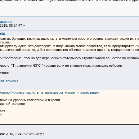
в, маянезиков, отжатых масел, детского питания, и множества всякой химической дрян
итания
018, 08:24:47 »
:56
самых больших таких загадок, т.к. эта молекула просто огромна, а концентрация их в к
гации.
руют ту идею, что растворить в воде можно любое вещество, если предотвратить воз
сталлической решетке, а без нее вещество обычно не может принять твердое состояни
ти "растворы" - только для переноски питательного-строительного вещества по назван
о жиру с "T плавления 63°С." хорошо если не в капиллярах питающих нейроны
нятная
овая_кислота
овое_масло#Жирные_кислоты_в_пальмовом_масле_и_холестерин
ие на уровень холестерина в крови
ли нейтральное
ает
е
я 2018, 15:42:52 от Oleg
»