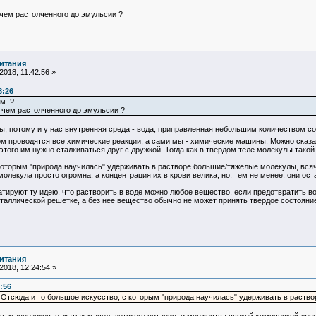
 чем растолченного до эмульсии ?
итания
018, 11:42:56 »
8:26
м..?
а чем растолченного до эмульсии ?
потому и у нас внутренняя среда - вода, приправленная небольшим количеством соле
ром проводятся все химические реакции, а сами мы - химические машины. Можно сказ
ля этого им нужно сталкиваться друг с дружкой. Тогда как в твердом теле молекулы так
торым "природа научилась" удерживать в растворе большие/тяжелые молекулы, всяче
 молекула просто огромна, а концентрация их в крови велика, но, тем не менее, они о
руют ту идею, что растворить в воде можно любое вещество, если предотвратить воз
таллической решетке, а без нее вещество обычно не может принять твердое состояние
итания
018, 12:24:54 »
:56
Отсюда и то большое искусство, с которым "природа научилась" удерживать в раств