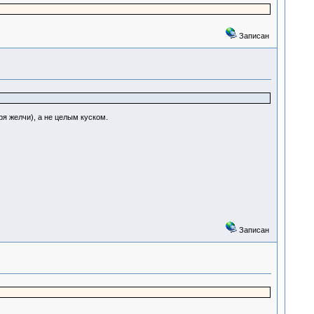
Записан
я желчи), а не целым куском.
Записан