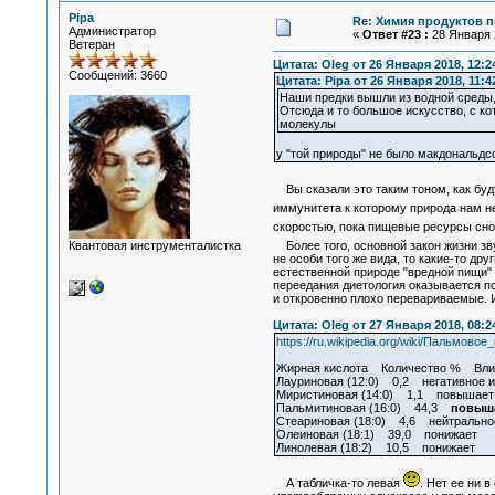
Pipa
Re: Химия продуктов п
Администратор
«
Ответ #23 :
28 Января 2
Ветеран
Цитата: Oleg от 26 Января 2018, 12:2
Сообщений: 3660
Цитата: Pipa от 26 Января 2018, 11:4
Наши предки вышли из водной среды
Отсюда и то большое искусство, с к
молекулы
у "той природы" не было макдональдсо
Вы сказали это таким тоном, как будт
иммунитета к которому природа нам н
скоростью, пока пищевые ресурсы сно
Квантовая инструменталистка
Более того, основной закон жизни звуч
не особи того же вида, то какие-то др
естественной природе "вредной пищи"
переедания диетология оказывается по
и откровенно плохо перевариваемые. 
Цитата: Oleg от 27 Января 2018, 08:2
https://ru.wikipedia.org/wiki/Пальм
Жирная кислота Количество % Влиян
Лауриновая (12:0) 0,2 негативное и
Миристиновая (14:0) 1,1 повышает
Пальмитиновая (16:0) 44,3
повыш
Стеариновая (18:0) 4,6 нейтрально
Олеиновая (18:1) 39,0 понижает
Линолевая (18:2) 10,5 понижает
А табличка-то левая
. Нет ее ни в