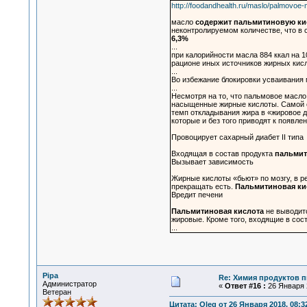
http://foodandhealth.ru/maslo/palmovoe-
масло
содержит пальмитиновую ки
неконтролируемом количестве, что в 
6,3%
...
при калорийности масла 884 ккал на 
рационе иных источников жирных кисл
...
Во избежание блокировки усваивания
...
Несмотря на то, что пальмовое масл
насыщенные жирные кислоты. Самой 
темп откладывания жира в «жировое д
которые и без того приводят к появл
Провоцирует сахарный диабет II типа
Входящая в состав продукта
пальмит
Вызывает зависимость
Жирные кислоты «бьют» по мозгу, в р
прекращать есть.
Пальмитиновая ки
Вредит печени
Пальмитиновая кислота
не выводитс
жировые. Кроме того, входящие в сос
...
Pipa
Re: Химия продуктов п
Администратор
«
Ответ #16 :
26 Января 2
Ветеран
Цитата: Oleg от 26 Января 2018, 08:3