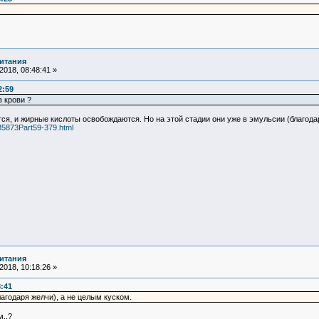
итания
018, 08:48:41 »
2:59
в крови ?
, и жирные кислоты освобождаются. Но на этой стадии они уже в эмульсии (благодар
/B5873Part59-379.html
итания
018, 10:18:26 »
8:41
лагодаря желчи), а не целым куском.
..?