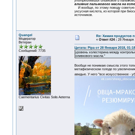
употреблявших оливковое и пальмово
влияние пальмового масла на ест
И вообще, по этому поводу советую 
уксусная кислота, из которой при био
источников.
Quangel
Re: Химия продуктов п
Модератор
«
Ответ #24 :
28 Января 2
Ветеран
Цитата: Pipa от 28 Января 2018, 01:1
Сообщений: 7735
уровень холестерина между контроль
оливкового масла."
Вообще не понимаю смысла этого топ
метафизическом голоде по увеличению
авидью. У него "все искусственное - у
Сaementarius Civitas Solis Aeterna