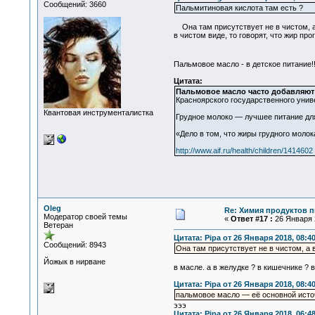
Сообщений: 3660
Пальмитиновая кислота там есть ?
Она там присутствует не в чистом, а 
в чистом виде, то говорят, что жир прог
Пальмовое масло - в детское питание!
Цитата:
Пальмовое масло часто добавляют 
Красноярского государственного униве
Квантовая инструменталистка
Грудное молоко — лучшее питание для
«Дело в том, что жиры грудного моло
http://www.aif.ru/health/children/1414602
Oleg
Re: Химия продуктов п
Модератор своей темы
«
Ответ #17 :
26 Января 2
Ветеран
Цитата: Pipa от 26 Января 2018, 08:4
Сообщений: 8943
Она там присутствует не в чистом, а 
Йожык в нирване
в масле. а в желудке ? в кишечнике ? в
Цитата: Pipa от 26 Января 2018, 08:4
пальмовое масло — её основной исто
эээ
Цитата: Pipa от 26 Января 2018, 06:4