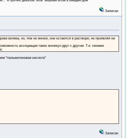
и .. и прочих девизов типа "мирный атом в каждый дом"
Записан
рови велика, но, тем не менее, они остаются в растворе, не проявляя ни
можность ассоциации таких молекул друг с другом. Т.е. своими
е.
ием "пальмитиновая кислота"
Записан