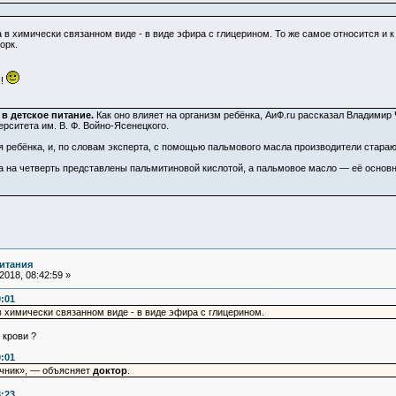
в химически связанном виде - в виде эфира с глицерином. То же самое относится и 
орк.
!!
в детское питание.
Как оно влияет на организм ребёнка, АиФ.ru рассказал Владимир Ч
рситета им. В. Ф. Войно-Ясенецкого.
 ребёнка, и, по словам эксперта, с помощью пальмового масла производители стараю
ка на четверть представлены пальмитиновой кислотой, а пальмовое масло — её основн
итания
018, 08:42:59 »
0:01
в химически связанном виде - в виде эфира с глицерином.
 крови ?
0:01
чник», — объясняет
доктор
.
8:23