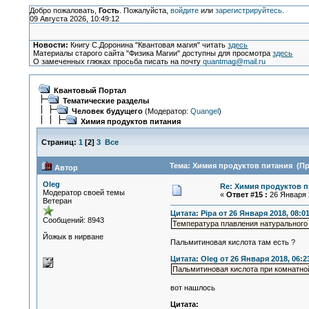
Добро пожаловать,
Гость
. Пожалуйста,
войдите
или
зарегистрируйтесь
.
09 Августа 2026, 10:49:12
Новости:
Книгу С.Доронина "Квантовая магия" читать
здесь
Материалы старого сайта "Физика Магии" доступны для просмотра
здесь
О замеченных глюках просьба писать на почту
quantmag@mail.ru
Квантовый Портал
Тематические разделы
Человек будущего
(Модератор:
Quangel
)
Химия продуктов питания
Страниц:
1
[
2
]
3
Все
Тема: Химия продуктов питания (Пр
Автор
Oleg
Re: Химия продуктов п
Модератор своей темы
«
Ответ #15 :
26 Января 2
Ветеран
Цитата: Pipa от 26 Января 2018, 08:0
Сообщений: 8943
Температура плавления натурального 
Йожык в нирване
Пальмитиновая кислота там есть ?
Цитата: Oleg от 26 Января 2018, 06:2
Пальмитиновая кислота при комнатно
вот нашлось
Цитата: