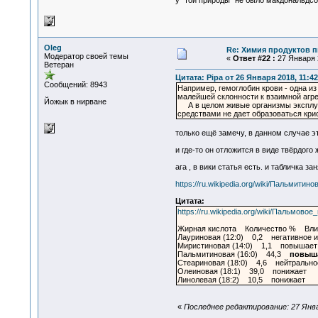
у "той природы" не было макдональдсо
Oleg
Re: Химия продуктов п
Модератор своей темы
«
Ответ #22 :
27 Января 2
Ветеран
Цитата: Pipa от 26 Января 2018, 11:42
Сообщений: 8943
Например, гемоглобин крови - одна из 
малейшей склонности к взаимной агре
Йожык в нирване
А в целом живые организмы эксплуати
средствами не дает образоваться кри
только ещё замечу, в данном случае э
и где-то он отложится в виде твёрдог
ага , в вики статья есть. и табличка за
https://ru.wikipedia.org/wiki/Пальмитин
Цитата:
https://ru.wikipedia.org/wiki/Пальм
Жирная кислота Количество % Влиян
Лауриновая (12:0) 0,2 негативное и
Миристиновая (14:0) 1,1 повышает
Пальмитиновая (16:0) 44,3
повыш
Стеариновая (18:0) 4,6 нейтрально
Олеиновая (18:1) 39,0 понижает
Линолевая (18:2) 10,5 понижает
«
Последнее редактирование: 27 Январ