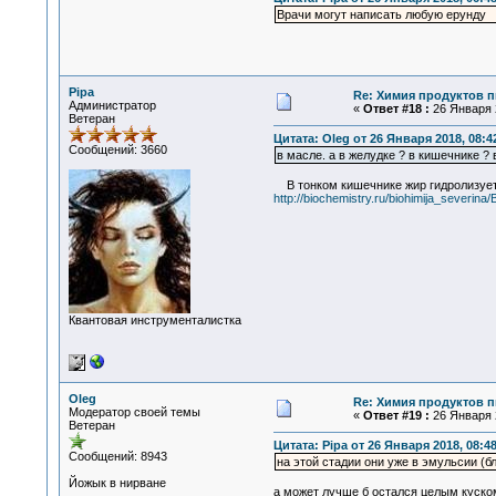
Врачи могут написать любую ерунду
Pipa
Re: Химия продуктов п
Администратор
«
Ответ #18 :
26 Января 2
Ветеран
Цитата: Oleg от 26 Января 2018, 08:4
Сообщений: 3660
в масле. а в желудке ? в кишечнике ? 
В тонком кишечнике жир гидролизуется
http://biochemistry.ru/biohimija_severina
Квантовая инструменталистка
Oleg
Re: Химия продуктов п
Модератор своей темы
«
Ответ #19 :
26 Января 2
Ветеран
Цитата: Pipa от 26 Января 2018, 08:4
Сообщений: 8943
на этой стадии они уже в эмульсии (б
Йожык в нирване
а может лучше б остался целым куском