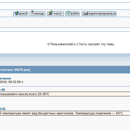
0 Пользователей и 1 Гость смотрят эту тему.
очитано 55678 раз)
итания
018, 08:32:06 »
1:45
пальмового масла всего 33-39°C
3:02
й температуре имеет вид бесцветных кристаллов. Температура плавления — 63°С.