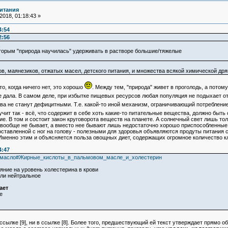
итания
018, 01:18:43 »
4:54
2:56
,
оторым "природа научилась" удерживать в растворе большие/тяжелые
в, маянезиков, отжатых масел, детского питания, и множества всякой химической дря
о, когда ничего нет, это хорошо
. Между тем, "природа" живет в проголодь, а пото
е дала. В самом деле, при избытке пищевых ресурсов любая популяция не подыхает о
ва не станут дефицитными. Т.е. какой-то иной механизм, ограничивающий потреблен
ит так - всё, что содержит в себе хоть какие-то питательные вещества, должно быть 
угие. В том и состоит закон круговорота веществ на планете. А солнечный свет лишь т
 вообще не бывает, а вместо нее бывают лишь недостаточно хорошо приспособленные 
ставленной с ног на голову - полезными для здоровья объявляются продуты питания 
Именно этим и объясняется польза овощных диет, содержащих огромное количество кл
4:47
овое_масло#Жирные_кислоты_в_пальмовом_масле_и_холестерин
ие на уровень холестерина в крови
ли нейтральное
ает
е
 ссылке [9], ни в ссылке [8]. Более того, предшествующий ей текст утверждает прямо об