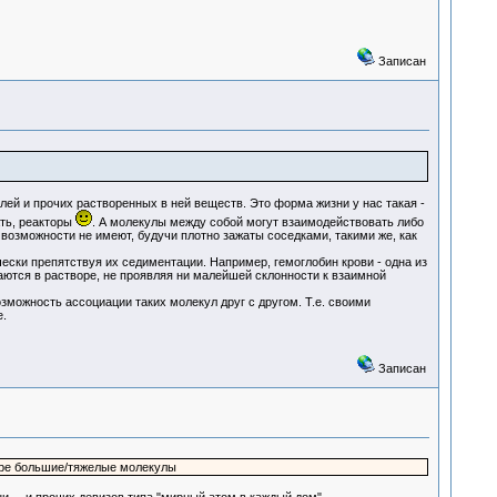
Записан
й и прочих растворенных в ней веществ. Это форма жизни у нас такая -
ать, реакторы
. А молекулы между собой могут взаимодействовать либо
ой возможности не имеют, будучи плотно зажаты соседками, такими же, как
ски препятствуя их седиментации. Например, гемоглобин крови - одна из
стаются в растворе, не проявляя ни малейшей склонности к взаимной
можность ассоциации таких молекул друг с другом. Т.е. своими
.
Записан
оре большие/тяжелые молекулы