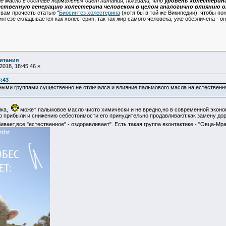
е масло в составе нормальных диет питания, показали, что
уровень холестерин
ественную генерацию холестерина человеком в целом аналогично влиянию о
вам прочесть статью "
Биосинтез холестерина
(хотя бы в той же Википедии), чтобы пон
синтезе складывается как холестерин, так так жир самого человека, уже обезличена 
итания
018, 18:45:46 »
8:43
ными группами существенно не отличался и влияние пальмового масла на естественн
ика,
может пальмовое масло чисто химически и не вредно,но в современной экон
 прибыли и снижению себестоимости его принудительно продавливают,как замену дор
бивает,все "естественное" - оздоравливает". Есть такая группа вконтактике - "Овца-Мр