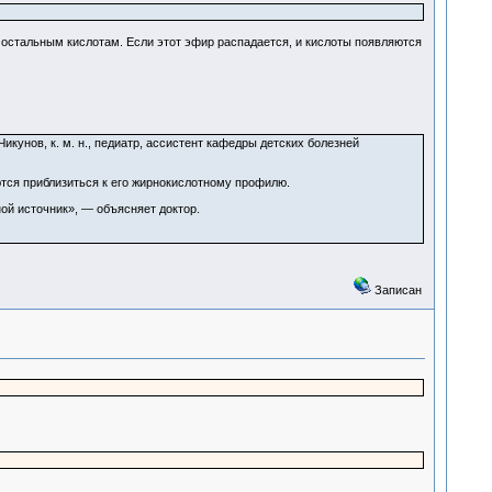
к остальным кислотам. Если этот эфир распадается, и кислоты появляются
икунов, к. м. н., педиатр, ассистент кафедры детских болезней
тся приблизиться к его жирнокислотному профилю.
ой источник», — объясняет доктор.
Записан