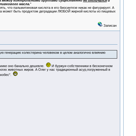
а между контрольными группами существенно
не отличался
и
ливкового масла.
"
ять, что пальмитиновая кислота в его биосинтезе никак не фигурирует. А
- она может быть продуктом деградации ЛЮБОЙ жирной кислоты из пищевых
Записан
ую генерацию холестерина человеком в целом аналогично влиянию
омике оно банально дешевле.
И буржуи-собственники в бесконечном
огих животных жиров. А Олег у нас традиционный асур,погруженный в
акобес".