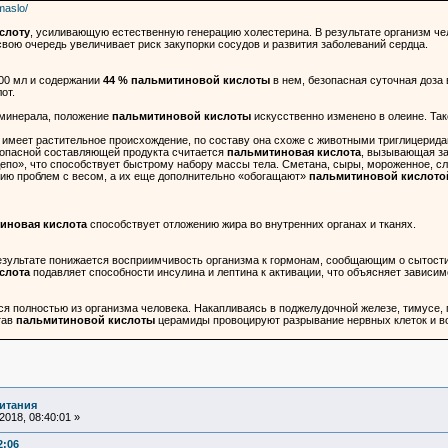
maslo/
слоту
, усиливающую естественную генерацию холестерина. В результате организм че
свою очередь увеличивает риск закупорки сосудов и развития заболеваний сердца.
100 мл и содержании
44 % пальмитиновой кислоты
в нем, безопасная суточная доза 
от.
 минерала, положение
пальмитиновой кислоты
искусственно изменено в олеине. Так
о имеет растительное происхождение, по составу она схоже с животными триглицери
опасной составляющей продукта считается
пальмитиновая кислота
, вызывающая за
епо», что способствует быстрому набору массы тела. Сметана, сыры, мороженное, сл
ению проблем с весом, а их еще дополнительно «обогащают»
пальмитиновой кислото
иновая кислота
способствует отложению жира во внутренних органах и тканях.
езультате понижается восприимчивость организма к гормонам, сообщающим о сытости (
слота
подавляет способности инсулина и лептина к активации, что объясняет зависим
я полностью из организма человека. Накапливаясь в поджелудочной железе, тимусе,
тав
пальмитиновой кислоты
церамиды провоцируют разрывание нервных клеток и во
итания
018, 08:40:01 »
2:06