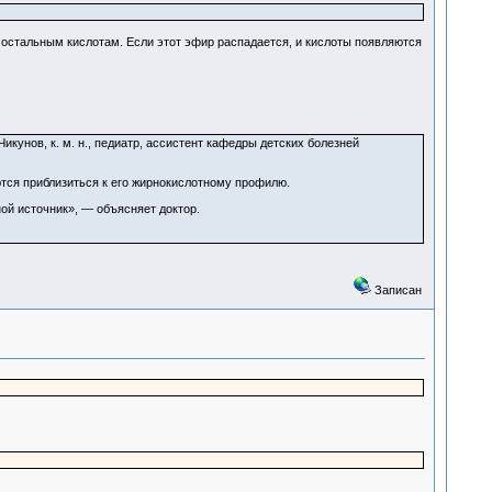
к остальным кислотам. Если этот эфир распадается, и кислоты появляются
икунов, к. м. н., педиатр, ассистент кафедры детских болезней
тся приблизиться к его жирнокислотному профилю.
ой источник», — объясняет доктор.
Записан