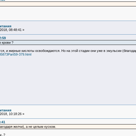
итания
018, 08:48:41 »
2:59
в крови ?
, и жирные кислоты освобождаются. Но на этой стадии они уже в эмульсии (благодар
/B5873Part59-379.html
итания
018, 10:18:26 »
8:41
лагодаря желчи), а не целым куском.
..?