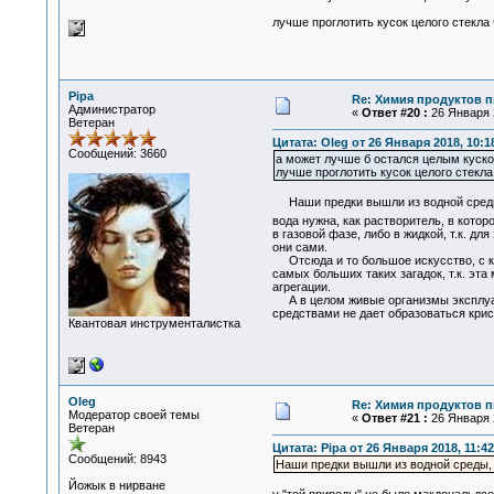
лучше проглотить кусок целого стекла
Pipa
Re: Химия продуктов п
Администратор
«
Ответ #20 :
26 Января 2
Ветеран
Цитата: Oleg от 26 Января 2018, 10:1
Сообщений: 3660
а может лучше б остался целым куско
лучше проглотить кусок целого стекл
Наши предки вышли из водной среды, 
вода нужна, как растворитель, в кото
в газовой фазе, либо в жидкой, т.к. д
они сами.
Отсюда и то большое искусство, с ко
самых больших таких загадок, т.к. эта
агрегации.
А в целом живые организмы эксплуати
средствами не дает образоваться крис
Квантовая инструменталистка
Oleg
Re: Химия продуктов п
Модератор своей темы
«
Ответ #21 :
26 Января 2
Ветеран
Цитата: Pipa от 26 Января 2018, 11:42
Сообщений: 8943
Наши предки вышли из водной среды, 
Йожык в нирване