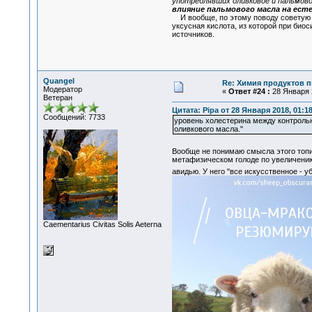
употреблявших оливковое и пальмово
влияние пальмового масла на ест
И вообще, по этому поводу советую 
уксусная кислота, из которой при био
источников.
Quangel
Re: Химия продуктов п
Модератор
«
Ответ #24 :
28 Января 2
Ветеран
Цитата: Pipa от 28 Января 2018, 01:1
Сообщений: 7733
уровень холестерина между контроль
оливкового масла."
Вообще не понимаю смысла этого топ
метафизическом голоде по увеличению
авидью. У него "все искусственное - у
Сaementarius Civitas Solis Aeterna