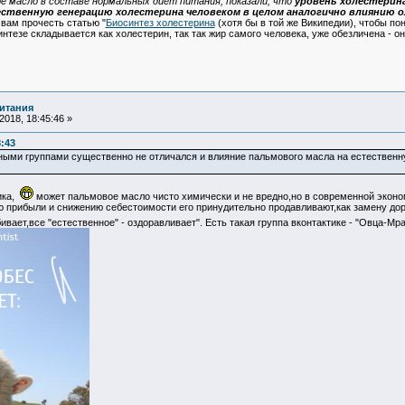
е масло в составе нормальных диет питания, показали, что
уровень холестерин
ественную генерацию холестерина человеком в целом аналогично влиянию о
вам прочесть статью "
Биосинтез холестерина
(хотя бы в той же Википедии), чтобы пон
синтезе складывается как холестерин, так так жир самого человека, уже обезличена 
итания
018, 18:45:46 »
8:43
ными группами существенно не отличался и влияние пальмового масла на естественн
ика,
может пальмовое масло чисто химически и не вредно,но в современной экон
 прибыли и снижению себестоимости его принудительно продавливают,как замену дор
бивает,все "естественное" - оздоравливает". Есть такая группа вконтактике - "Овца-Мр