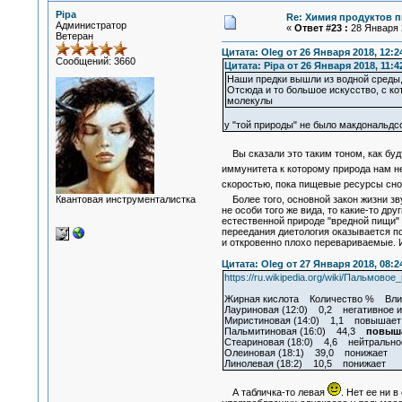
Pipa
Re: Химия продуктов п
Администратор
«
Ответ #23 :
28 Января 2
Ветеран
Цитата: Oleg от 26 Января 2018, 12:2
Сообщений: 3660
Цитата: Pipa от 26 Января 2018, 11:4
Наши предки вышли из водной среды
Отсюда и то большое искусство, с к
молекулы
у "той природы" не было макдональдсо
Вы сказали это таким тоном, как будт
иммунитета к которому природа нам н
скоростью, пока пищевые ресурсы сно
Квантовая инструменталистка
Более того, основной закон жизни звуч
не особи того же вида, то какие-то др
естественной природе "вредной пищи"
переедания диетология оказывается по
и откровенно плохо перевариваемые. 
Цитата: Oleg от 27 Января 2018, 08:2
https://ru.wikipedia.org/wiki/Пальм
Жирная кислота Количество % Влиян
Лауриновая (12:0) 0,2 негативное и
Миристиновая (14:0) 1,1 повышает
Пальмитиновая (16:0) 44,3
повыш
Стеариновая (18:0) 4,6 нейтрально
Олеиновая (18:1) 39,0 понижает
Линолевая (18:2) 10,5 понижает
А табличка-то левая
. Нет ее ни в