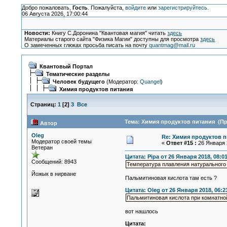
Добро пожаловать,
Гость
. Пожалуйста,
войдите
или
зарегистрируйтесь
.
06 Августа 2026, 17:00:44
Новости:
Книгу С.Доронина "Квантовая магия" читать
здесь
Материалы старого сайта "Физика Магии" доступны для просмотра
здесь
О замеченных глюках просьба писать на почту
quantmag@mail.ru
Квантовый Портал
Тематические разделы
Человек будущего
(Модератор:
Quangel
)
Химия продуктов питания
Страниц:
1
[
2
]
3
Все
Тема: Химия продуктов питания (Пр
Автор
Oleg
Re: Химия продуктов п
Модератор своей темы
«
Ответ #15 :
26 Января 2
Ветеран
Цитата: Pipa от 26 Января 2018, 08:0
Сообщений: 8943
Температура плавления натурального 
Йожык в нирване
Пальмитиновая кислота там есть ?
Цитата: Oleg от 26 Января 2018, 06:2
Пальмитиновая кислота при комнатно
вот нашлось
Цитата: