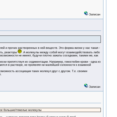
Записан
й и прочих растворенных в ней веществ. Это форма жизни у нас такая -
ать, реакторы
. А молекулы между собой могут взаимодействовать либо
ой возможности не имеют, будучи плотно зажаты соседками, такими же, как
ски препятствуя их седиментации. Например, гемоглобин крови - одна из
стаются в растворе, не проявляя ни малейшей склонности к взаимной
можность ассоциации таких молекул друг с другом. Т.е. своими
.
Записан
оре большие/тяжелые молекулы