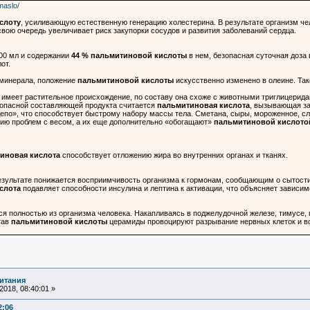
maslo/
слоту
, усиливающую естественную генерацию холестерина. В результате организм че
свою очередь увеличивает риск закупорки сосудов и развития заболеваний сердца.
100 мл и содержании
44 % пальмитиновой кислоты
в нем, безопасная суточная доза 
от.
 минерала, положение
пальмитиновой кислоты
искусственно изменено в олеине. Так
о имеет растительное происхождение, по составу она схоже с животными триглицери
опасной составляющей продукта считается
пальмитиновая кислота
, вызывающая за
епо», что способствует быстрому набору массы тела. Сметана, сыры, мороженное, сл
ению проблем с весом, а их еще дополнительно «обогащают»
пальмитиновой кислото
иновая кислота
способствует отложению жира во внутренних органах и тканях.
езультате понижается восприимчивость организма к гормонам, сообщающим о сытости (
слота
подавляет способности инсулина и лептина к активации, что объясняет зависим
я полностью из организма человека. Накапливаясь в поджелудочной железе, тимусе,
тав
пальмитиновой кислоты
церамиды провоцируют разрывание нервных клеток и во
итания
018, 08:40:01 »
2:06