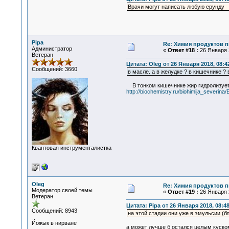
Врачи могут написать любую ерунду
Pipa
Re: Химия продуктов п
Администратор
«
Ответ #18 :
26 Января 2
Ветеран
Цитата: Oleg от 26 Января 2018, 08:4
Сообщений: 3660
в масле. а в желудке ? в кишечнике ? 
В тонком кишечнике жир гидролизуется
http://biochemistry.ru/biohimija_severina
Квантовая инструменталистка
Oleg
Re: Химия продуктов п
Модератор своей темы
«
Ответ #19 :
26 Января 2
Ветеран
Цитата: Pipa от 26 Января 2018, 08:4
Сообщений: 8943
на этой стадии они уже в эмульсии (б
Йожык в нирване
а может лучше б остался целым куском