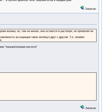
и .. и прочих девизов типа "мирный атом в каждый дом"
Записан
рови велика, но, тем не менее, они остаются в растворе, не проявляя ни
можность ассоциации таких молекул друг с другом. Т.е. своими
е.
ием "пальмитиновая кислота"
Записан