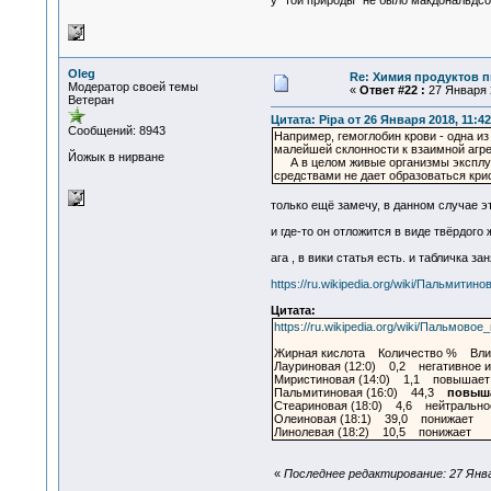
у "той природы" не было макдональдсо
Oleg
Re: Химия продуктов п
Модератор своей темы
«
Ответ #22 :
27 Января 2
Ветеран
Цитата: Pipa от 26 Января 2018, 11:42
Сообщений: 8943
Например, гемоглобин крови - одна из 
малейшей склонности к взаимной агре
Йожык в нирване
А в целом живые организмы эксплуати
средствами не дает образоваться кри
только ещё замечу, в данном случае э
и где-то он отложится в виде твёрдог
ага , в вики статья есть. и табличка за
https://ru.wikipedia.org/wiki/Пальмитин
Цитата:
https://ru.wikipedia.org/wiki/Пальм
Жирная кислота Количество % Влиян
Лауриновая (12:0) 0,2 негативное и
Миристиновая (14:0) 1,1 повышает
Пальмитиновая (16:0) 44,3
повыш
Стеариновая (18:0) 4,6 нейтрально
Олеиновая (18:1) 39,0 понижает
Линолевая (18:2) 10,5 понижает
«
Последнее редактирование: 27 Январ