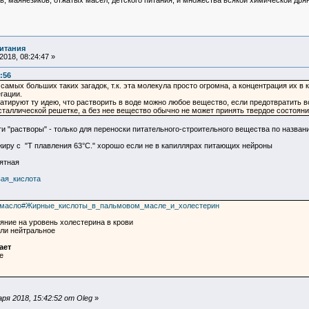
в, маянезиков, отжатых масел, детского питания, и множества всякой химической дрян
итания
018, 08:24:47 »
:56
самых больших таких загадок, т.к. эта молекула просто огромна, а концентрация их в к
гации.
руют ту идею, что растворить в воде можно любое вещество, если предотвратить воз
сталлической решетке, а без нее вещество обычно не может принять твердое состояни
ти "растворы" - только для переноски питательного-строительного вещества по назван
о жиру с "T плавления 63°С." хорошо если не в капиллярах питающих нейроны
нятная
овая_кислота
овое_масло#Жирные_кислоты_в_пальмовом_масле_и_холестерин
ие на уровень холестерина в крови
ли нейтральное
ает
е
я 2018, 15:42:52 от Oleg
»