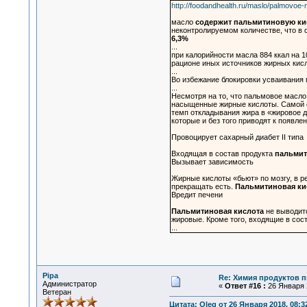
http://foodandhealth.ru/maslo/palmovoe-
масло
содержит пальмитиновую ки
неконтролируемом количестве, что в 
6,3%
...
при калорийности масла 884 ккал на 
рационе иных источников жирных кисл
...
Во избежание блокировки усваивания
...
Несмотря на то, что пальмовое масл
насыщенные жирные кислоты. Самой 
темп откладывания жира в «жировое д
которые и без того приводят к появл
Провоцирует сахарный диабет II типа
Входящая в состав продукта
пальмит
Вызывает зависимость
Жирные кислоты «бьют» по мозгу, в р
прекращать есть.
Пальмитиновая ки
Вредит печени
Пальмитиновая кислота
не выводитс
жировые. Кроме того, входящие в сос
...
Pipa
Re: Химия продуктов п
Администратор
«
Ответ #16 :
26 Января 2
Ветеран
Цитата: Oleg от 26 Января 2018, 08:3