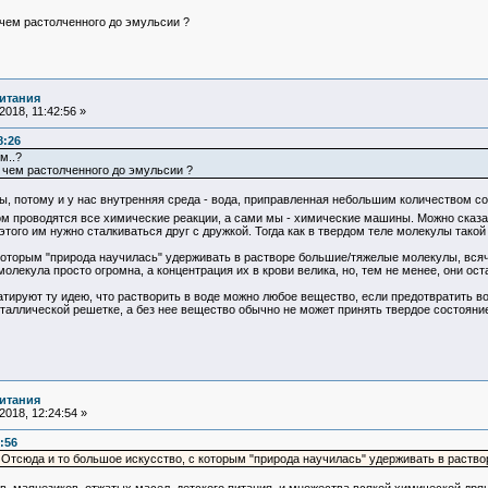
 чем растолченного до эмульсии ?
итания
018, 11:42:56 »
8:26
м..?
а чем растолченного до эмульсии ?
потому и у нас внутренняя среда - вода, приправленная небольшим количеством соле
ром проводятся все химические реакции, а сами мы - химические машины. Можно сказ
ля этого им нужно сталкиваться друг с дружкой. Тогда как в твердом теле молекулы так
торым "природа научилась" удерживать в растворе большие/тяжелые молекулы, всяче
 молекула просто огромна, а концентрация их в крови велика, но, тем не менее, они о
руют ту идею, что растворить в воде можно любое вещество, если предотвратить воз
таллической решетке, а без нее вещество обычно не может принять твердое состояние
итания
018, 12:24:54 »
:56
Отсюда и то большое искусство, с которым "природа научилась" удерживать в раств