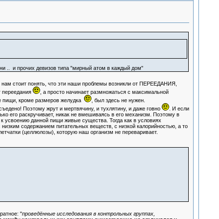
ни .. и прочих девизов типа "мирный атом в каждый дом"
му нам стоит понять, что эти наши проблемы возникли от ПЕРЕЕДАНИЯ,
т переедания
, а просто начинает размножаться с максимальной
ие пищи, кроме размеров желудка
, был здесь не нужен.
съедено! Поэтому жрут и мертвячину, и тухлятину, и даже говно
. И если
олько его раскручивает, никак не вмешиваясь в его механизм. Поэтому в
к усвоению данной пищи живые существа. Тогда как в условиях
с низким содержанием питательных веществ, с низкой калорийностью, а то
етчатки (целлюлозы), которую наш организм не переваривает.
ратное: "
проведённые исследования в контрольных группах,