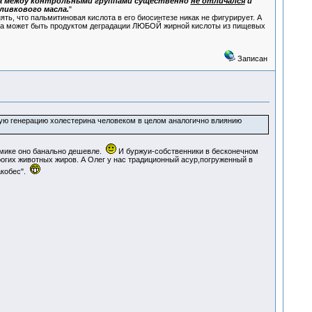
а между контрольными группами существенно
не отличался
и
ливкового масла.
"
ять, что пальмитиновая кислота в его биосинтезе никак не фигурирует. А
- она может быть продуктом деградации ЛЮБОЙ жирной кислоты из пищевых
Записан
ую генерацию холестерина человеком в целом аналогично влиянию
омике оно банально дешевле.
И буржуи-собственники в бесконечном
огих животных жиров. А Олег у нас традиционный асур,погруженный в
акобес".