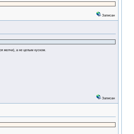
Записан
я желчи), а не целым куском.
Записан