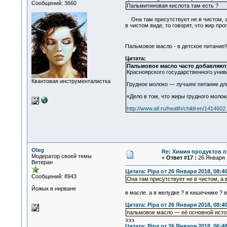
Сообщений: 3660
Пальмитиновая кислота там есть ?
Она там присутствует не в чистом, а 
в чистом виде, то говорят, что жир прог
Пальмовое масло - в детское питание!
Цитата:
Пальмовое масло часто добавляют 
Красноярского государственного униве
Квантовая инструменталистка
Грудное молоко — лучшее питание для
«Дело в том, что жиры грудного моло
http://www.aif.ru/health/children/1414602
Oleg
Re: Химия продуктов п
Модератор своей темы
«
Ответ #17 :
26 Января 2
Ветеран
Цитата: Pipa от 26 Января 2018, 08:4
Сообщений: 8943
Она там присутствует не в чистом, а 
Йожык в нирване
в масле. а в желудке ? в кишечнике ? в
Цитата: Pipa от 26 Января 2018, 08:4
пальмовое масло — её основной исто
эээ
Цитата: Pipa от 26 Января 2018, 06:4