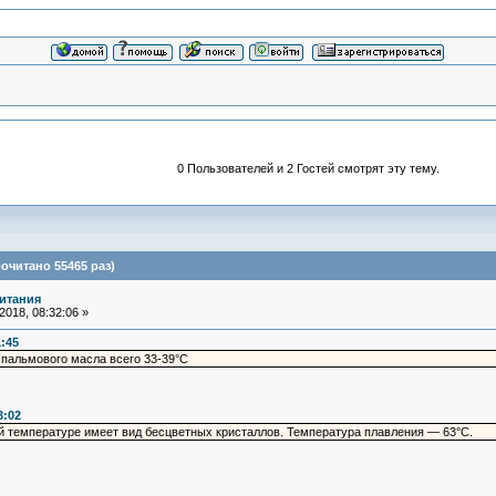
0 Пользователей и 2 Гостей смотрят эту тему.
очитано 55465 раз)
итания
018, 08:32:06 »
1:45
пальмового масла всего 33-39°C
3:02
й температуре имеет вид бесцветных кристаллов. Температура плавления — 63°С.