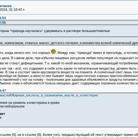
итания
018, 01:18:43 »
4:54
2:56
,
оторым "природа научилась" удерживать в растворе большие/тяжелые
в, маянезиков, отжатых масел, детского питания, и множества всякой химической дря
о, когда ничего нет, это хорошо
. Между тем, "природа" живет в проголодь, а пото
е дала. В самом деле, при избытке пищевых ресурсов любая популяция не подыхает о
ва не станут дефицитными. Т.е. какой-то иной механизм, ограничивающий потреблен
ит так - всё, что содержит в себе хоть какие-то питательные вещества, должно быть 
угие. В том и состоит закон круговорота веществ на планете. А солнечный свет лишь т
 вообще не бывает, а вместо нее бывают лишь недостаточно хорошо приспособленные 
ставленной с ног на голову - полезными для здоровья объявляются продуты питания 
Именно этим и объясняется польза овощных диет, содержащих огромное количество кл
4:47
овое_масло#Жирные_кислоты_в_пальмовом_масле_и_холестерин
ие на уровень холестерина в крови
ли нейтральное
ает
е
 ссылке [9], ни в ссылке [8]. Более того, предшествующий ей текст утверждает прямо об