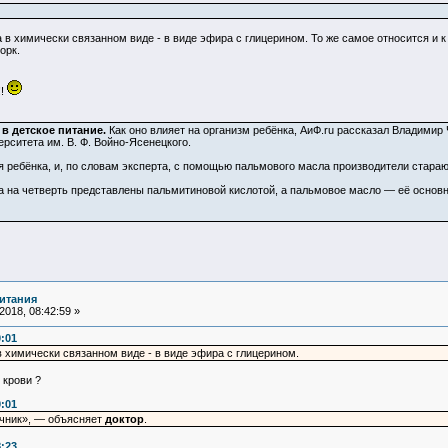
в химически связанном виде - в виде эфира с глицерином. То же самое относится и 
орк.
!!
в детское питание.
Как оно влияет на организм ребёнка, АиФ.ru рассказал Владимир Ч
рситета им. В. Ф. Войно-Ясенецкого.
 ребёнка, и, по словам эксперта, с помощью пальмового масла производители стараю
ка на четверть представлены пальмитиновой кислотой, а пальмовое масло — её основн
итания
018, 08:42:59 »
0:01
в химически связанном виде - в виде эфира с глицерином.
 крови ?
0:01
чник», — объясняет
доктор
.
8:23