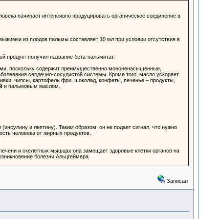
ловека начинает интенсивно продуцировать органическое соединение в
выжимки из плодов пальмы составляет 10 мл при условии отсутствия в
ой продукт получил название бета-пальмитат.
дами, поскольку содержит преимущественно мононенасыщенные,
болевания сердечно-сосудистой системы. Кроме того, масло ускоряет
ивки, чипсы, картофель фри, шоколад, конфеты, печенье – продукты,
й
и пальмовым маслом.
инсулину и лептину). Таким образом, он не подает сигнал, что нужно
ость человека от жирных продуктов.
 печени и скелетных мышцах она замещает здоровые клетки органов на
зникновение болезни Альцгеймера.
Записан