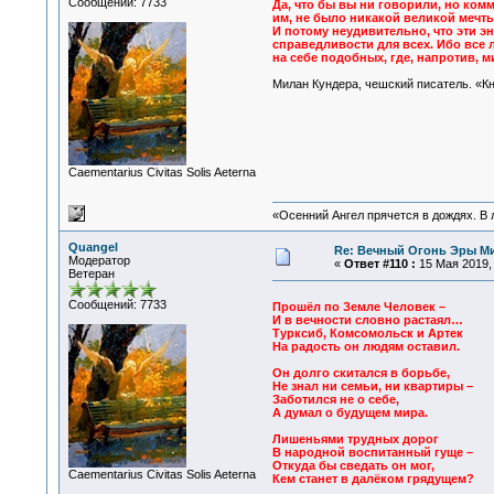
Сообщений: 7733
Да, что бы вы ни говорили, но ком
им, не было никакой великой мечты
И потому неудивительно, что эти э
справедливости для всех. Ибо все л
на себе подобных, где, напротив, 
Милан Кундера, чешский писатель. «Кн
Сaementarius Civitas Solis Aeterna
«Осенний Ангел прячется в дождях. В л
Quangel
Re: Вечный Огонь Эры М
Модератор
«
Ответ #110 :
15 Мая 2019, 
Ветеран
Сообщений: 7733
Прошёл по Земле Человек –
И в вечности словно растаял…
Турксиб, Комсомольск и Артек
На радость он людям оставил.
Он долго скитался в борьбе,
Не знал ни семьи, ни квартиры –
Заботился не о себе,
А думал о будущем мира.
Лишеньями трудных дорог
В народной воспитанный гуще –
Откуда бы сведать он мог,
Сaementarius Civitas Solis Aeterna
Кем станет в далёком грядущем?