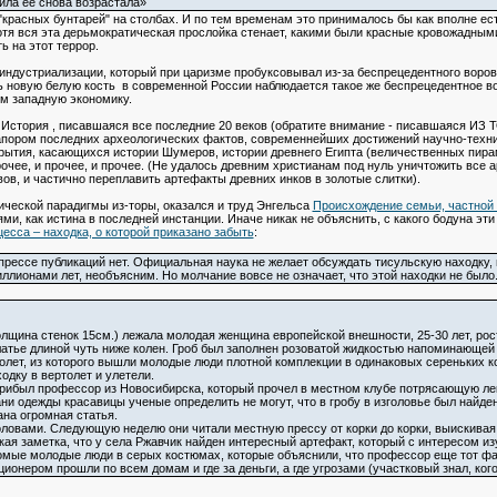
ила ее снова возрастала»
"красных бунтарей" на столбах. И по тем временам это принималось бы как вполне ес
отя вся эта дерьмократическая прослойка стенает, какими были красные кровожадными
 на этот террор.
ндустриализации, который при царизме пробуксовывал из-за беспрецедентного воровс
ь новую белую кость в современной России наблюдается такое же беспрецедентное во
м западную экономику.
. История , писавшаяся все последние 20 веков (обратите внимание - писавшаяся ИЗ 
 напором последних археологических фактов, современнейших достижений научно-техн
рытия, касающихся истории Шумеров, истории древнего Египта (величественных пирам
рочее, и прочее, и прочее. (Не удалось древним христианам под нуль уничтожить все
вов, и частично переплавить артефакты древних инков в золотые слитки).
рической парадигмы из-торы, оказался и труд Энгельса
Происхождение семьи, частной 
, как истина в последней инстанции. Иначе никак не объяснить, с какого бодуна эти
есса – находка, о которой приказано забыть
:
прессе публикаций нет. Официальная наука не желает обсуждать тисульскую находку,
иллионами лет, необъясним. Но молчание вовсе не означает, что этой находки не было
щина стенок 15см.) лежала молодая женщина европейской внешности, 25-30 лет, ро
латье длиной чуть ниже колен. Гроб был заполнен розоватой жидкостью напоминающей
олет, из которого вышли молодые люди плотной комплекции в одинаковых сереньких ко
одку в вертолет и улетели.
рибыл профессор из Новосибирска, который прочел в местном клубе потрясающую лек
ани одежды красавицы ученые определить не могут, что в гробу в изголовье был найде
ана огромная статья.
оловами. Следующую неделю они читали местную прессу от корки до корки, выискивая 
кая заметка, что у села Ржавчик найден интересный артефакт, который с интересом и
омые молодые люди в серых костюмах, которые объяснили, что профессор еще тот фан
онером прошли по всем домам и где за деньги, а где угрозами (участковый знал, ког