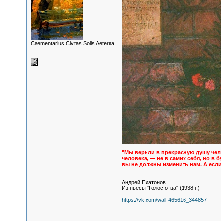
Сaementarius Civitas Solis Aeterna
"Мы верили в прекрасную душу чело
человека, — не в самих себя, но в 
вы не должны изменить нам. А если 
Андрей Платонов
Из пьесы "Голос отца" (1938 г.)
https://vk.com/wall-465616_344857