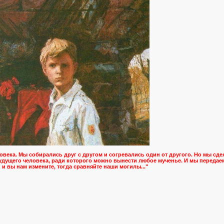
века. Мы собирались друг с другом и согревались один от другого. Но мы сдел
будущего человека, ради которого можно вынести любое мученье. И мы передаем
и вы нам измените, тогда сравняйте наши могилы..."