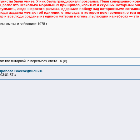
мунисты были умнее. У них была грандиозная программа. План совершенно нового
, разве что несколько моральных принципов, избитых и скучных, которыми он
нтузиасты, люди широкого размаха, одержали победу над осторожными соглаша
юди издавна мечтают об идиллии, о том саде, в котором поют соловьи, о том пр
мир и все люди созданы из единой материи и огонь, пылающий на небесах — эт
ига смеха и забвения».1978 г.
истве янтарной, в переливах света...» (c)
ирового Воссоединения.
03:01:57 »