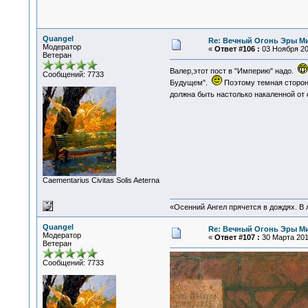
Quangel
Re: Вечный Огонь Эры М
Модератор
«
Ответ #106 :
03 Ноября 201
Ветеран
Валер,этот пост в "Империю" надо.
Сообщений: 7733
Будущем".
Поэтому темная сторона
должна быть настолько накаленной от
Сaementarius Civitas Solis Aeterna
«Осенний Ангел прячется в дождях. В л
Quangel
Re: Вечный Огонь Эры М
Модератор
«
Ответ #107 :
30 Марта 2019
Ветеран
Сообщений: 7733