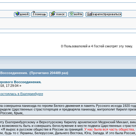
0 Пользователей и 4 Гостей смотрят эту тему.
Воссоединения. (Прочитано 204489 раз)
ирового Воссоединения.
8, 17:29:04 »
состоялась в Екатеринбурге
ла совершена панихида по героям Белого движения в память Русского исхода 1920 год
приделе Царственных страстотерпцев и предваряла панихиду, митрополит Кирилл приз
 Россию, Крым,
ту Екатеринбургскому и Верхотурскому Кириллу архиепископ Медонский Михаил, вика
а возможность быть и совершать богослужение в месте подвига Царственных страстот
. «Я вырос в русском обществе в России за границей.
У нас была вся часть общества, 
и, будь то с Украины, Белоруссии, Дальнего Востока, Юга, Запада. И это была Россия