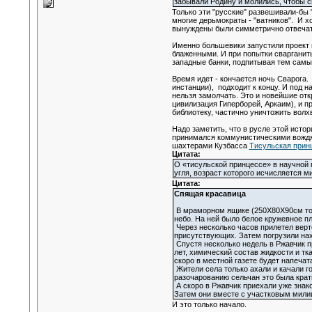
забывали Родину и молились, чтобы с
Только эти "русские" развешивали-бы 
многие дерьмократы - "ватников". И х
вынуждены были симметрично отвечать
Именно большевики запустили проект и
блаженными. И при попытки сварганит
западные банки, подпитывая тем самы
Время идет - кончается ночь Сварога
инстанции), подходит к концу. И под
нельзя замолчать. Это и новейшие отк
цивилизация Гиперборей, Аркаим), и п
библиотеку, частично уничтожить волх
Надо заметить, что в русле этой исто
принимался коммунистическими вождями
шахтерами Кузбасса
Тисульская принц
Цитата:
О «тисульской принцессе» в научной 
угля, возраст которого исчисляется м
Цитата:
Спящая красавица
В мраморном ящике (250Х80Х90см тол
небо. На ней было белое кружевное п
Через несколько часов прилетел верт
присутствующих. Затем погрузили нах
Спустя несколько недель в Ржавчик п
лет, химический состав жидкости и тк
скоро в местной газете будет напечат
Жители села только ахали и качали г
разочарованию сельчан это была крат
А скоро в Ржавчик приехали уже знак
Затем они вместе с участковым милици
И это только начало.