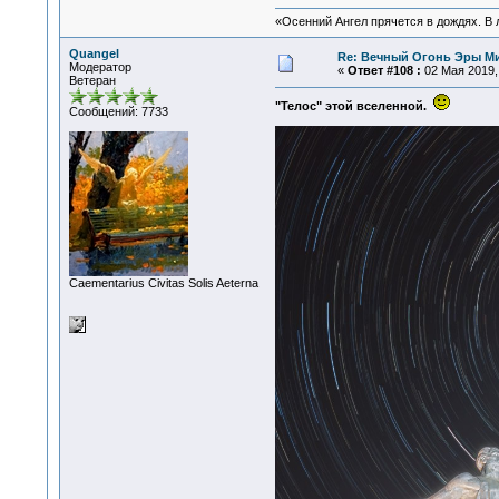
«Осенний Ангел прячется в дождях. В л
Quangel
Re: Вечный Огонь Эры М
Модератор
«
Ответ #108 :
02 Мая 2019, 
Ветеран
"Телос" этой вселенной.
Сообщений: 7733
Сaementarius Civitas Solis Aeterna