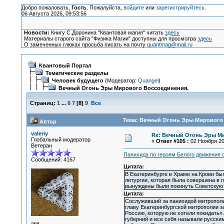
Добро пожаловать,
Гость
. Пожалуйста,
войдите
или
зарегистрируйтесь
.
06 Августа 2026, 09:53:56
Новости:
Книгу С.Доронина "Квантовая магия" читать
здесь
Материалы старого сайта "Физика Магии" доступны для просмотра
здесь
О замеченных глюках просьба писать на почту
quantmag@mail.ru
Квантовый Портал
Тематические разделы
Человек будущего
(Модератор:
Quangel
)
Вечный Огонь Эры Мирового Воссоединения.
Страниц:
1
...
6
7
[
8
]
9
Все
Тема: Вечный Огонь Эры Мирового 
Автор
valeriy
Re: Вечный Огонь Эры М
Глобальный модератор
«
Ответ #105 :
02 Ноября 201
Ветеран
Панихида по героям Белого движения 
Сообщений: 4167
Цитата:
В Екатеринбурге в Храме на Крови бы
литургии, которая была совершена в 
вынуждены были покинуть Советскую
Цитата:
Сослуживший за панихидой митрополи
главу Екатеринбургской митрополии з
Россию, которую не хотели покидать»
губерний и все себя называли русским