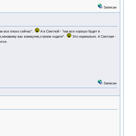
Записан
ак все плохо сейчас".
А в Светлой - "как все хорошо будет в
ли,ненавижу вас коммуняк,строем ходите".
Это нормально. А Светлая -
ится.
Записан