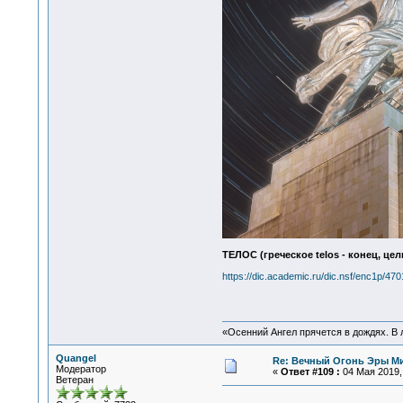
ТЕЛОС (греческое telos - конец, ц
https://dic.academic.ru/dic.nsf/enc1p/470
«Осенний Ангел прячется в дождях. В л
Quangel
Re: Вечный Огонь Эры М
Модератор
«
Ответ #109 :
04 Мая 2019, 
Ветеран