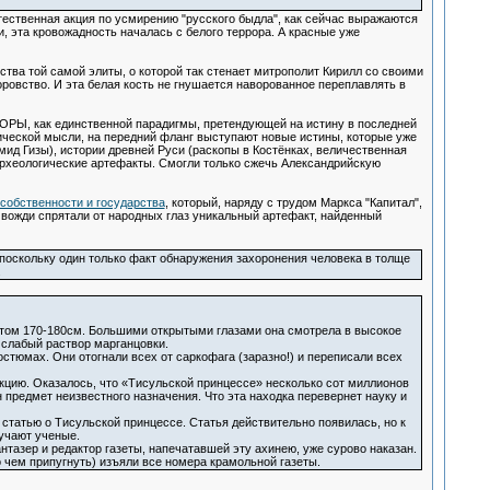
тественная акция по усмирению "русского быдла", как сейчас выражаются
, эта кровожадность началась с белого террора. А красные уже
тва той самой элиты, о которой так стенает митрополит Кирилл со своими
ровство. И эта белая кость не гнушается наворованное переплавлять в
ТОРЫ, как единственной парадигмы, претендующей на истину в последней
ической мысли, на передний фланг выступают новые истины, которые уже
ид Гизы), истории древней Руси (раскопы в Костёнках, величественная
 археологические артефакты. Смогли только сжечь Александрийскую
собственности и государства
, который, наряду с трудом Маркса "Капитал",
 вожди спрятали от народных глаз уникальный артефакт, найденный
 поскольку один только факт обнаружения захоронения человека в толще
.
стом 170-180см. Большими открытыми глазами она смотрела в высокое
 слабый раствор марганцовки.
стюмах. Они отогнали всех от саркофага (заразно!) и переписали всех
цию. Оказалось, что «Тисульской принцессе» несколько сот миллионов
н предмет неизвестного назначения. Что эта находка перевернет науку и
статью о Тисульской принцессе. Статья действительно появилась, но к
зучают ученые.
тазер и редактор газеты, напечатавшей эту ахинею, уже сурово наказан.
о чем припугнуть) изъяли все номера крамольной газеты.