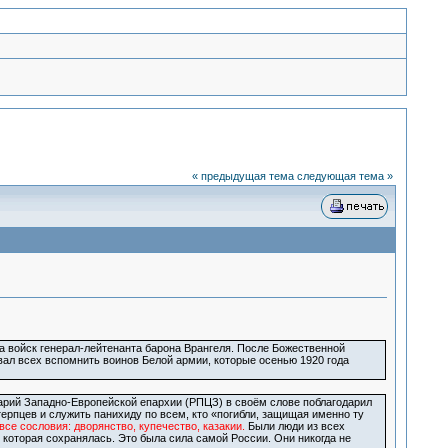
« предыдущая тема
следующая тема »
а войск генерал-лейтенанта барона Врангеля. После Божественной
вал всех вспомнить воинов Белой армии, которые осенью 1920 года
рий Западно-Европейской епархии (РПЦЗ) в своём слове поблагодарил
ерпцев и служить панихиду по всем, кто «погибли, защищая именно ту
все сословия: дворянство, купечество, казакии.
Были люди из всех
, которая сохранялась. Это была сила самой России. Они никогда не