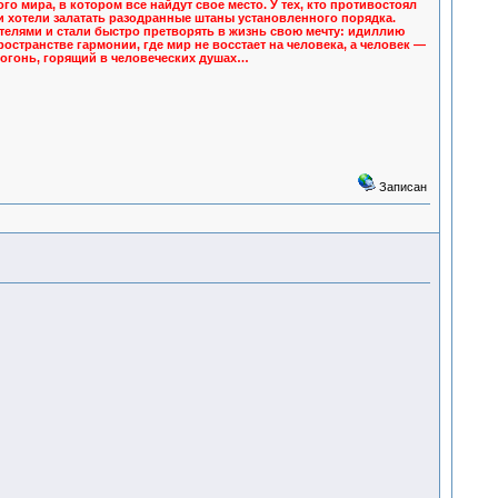
 мира, в котором все найдут свое место. У тех, кто противостоял
и хотели залатать разодранные штаны установленного порядка.
телями и стали быстро претворять в жизнь свою мечту: идиллию
остранстве гармонии, где мир не восстает на человека, а человек —
о огонь, горящий в человеческих душах…
Записан