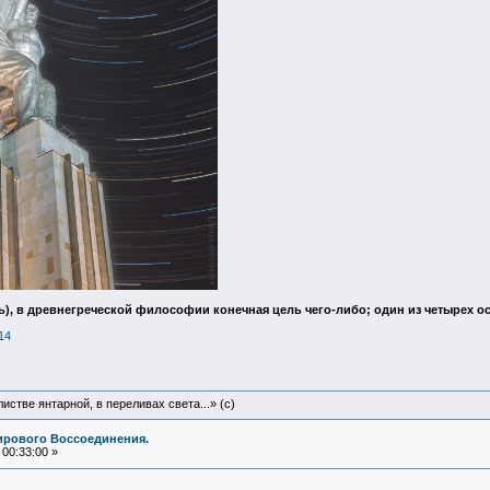
ель), в древнегреческой философии конечная цель чего-либо; один из четыре
14
истве янтарной, в переливах света...» (c)
ирового Воссоединения.
00:33:00 »