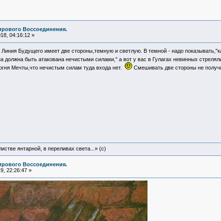
ирового Воссоединения.
8, 04:16:12 »
Линия Будущего имеет две стороны,темную и светлую. В темной - надо показывать,"к
 должна быть атакована нечистыми силами," а вот у вас в Гулагах невинных стреля
 огня Мечты,что нечистым силам туда входа нет.
Смешивать две стороны не получ
истве янтарной, в переливах света...» (c)
ирового Воссоединения.
, 22:26:47 »