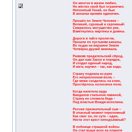
Он многое в жизни любил,
Но жёстко свой быт ограничил.
Непонятый Гений, он был
В анналах времён единичен.
Прошёл по Земле Человек –
Великий, суровый и скромный:
Смирилось могущество рек,
Взметнулись мартены и домны.
Дороги в тайге пролегли,
Прошли по пустыням каналы,
Во льдах на вершине Земли
Четвёрка друзей зимовала.
Развеяв предательский сброд,
Он дал нам Закон и порядок,
И создал единый народ,
И жить научил – так, как надо.
Страну подняла из руин
Его непреклонная воля, –
Где межи сходились на клин,
Простёрлось колхозное поле.
Когда налетела орда
Вандалов стальною лавиной,
Страну не сломила беда –
Под властью Вождя-исполина.
России признательный сын –
В опасный момент переломный
Как смог он, по сути – один,
Нести этот крест неподъёмный?
В побоище страшной войны
Он стал выше всех на планете