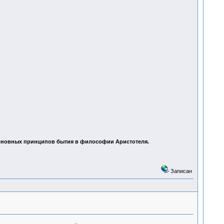
х основных принципов бытия в философии Аристотеля.
Записан