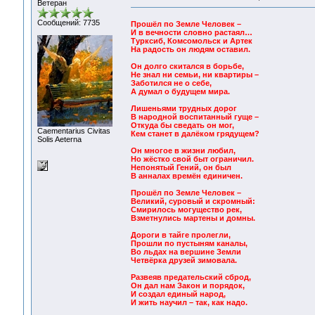
Ветеран
Сообщений: 7735
Прошёл по Земле Человек –
И в вечности словно растаял…
Турксиб, Комсомольск и Артек
На радость он людям оставил.
Он долго скитался в борьбе,
Не знал ни семьи, ни квартиры –
Заботился не о себе,
А думал о будущем мира.
Лишеньями трудных дорог
В народной воспитанный гуще –
Откуда бы сведать он мог,
Сaementarius Civitas
Кем станет в далёком грядущем?
Solis Aeterna
Он многое в жизни любил,
Но жёстко свой быт ограничил.
Непонятый Гений, он был
В анналах времён единичен.
Прошёл по Земле Человек –
Великий, суровый и скромный:
Смирилось могущество рек,
Взметнулись мартены и домны.
Дороги в тайге пролегли,
Прошли по пустыням каналы,
Во льдах на вершине Земли
Четвёрка друзей зимовала.
Развеяв предательский сброд,
Он дал нам Закон и порядок,
И создал единый народ,
И жить научил – так, как надо.