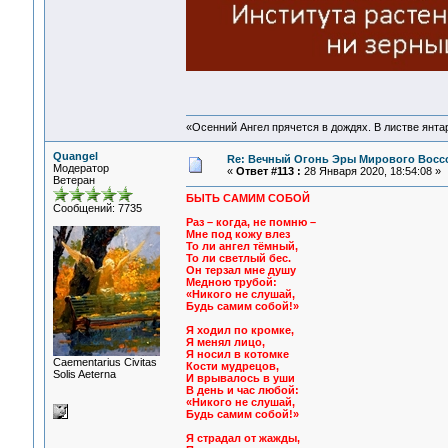
«Осенний Ангел прячется в дождях. В листве янтарн
Quangel
Re: Вечный Огонь Эры Мирового Восс
Модератор
«
Ответ #113 :
28 Января 2020, 18:54:08 »
Ветеран
БЫТЬ САМИМ СОБОЙ
Сообщений: 7735
Раз – когда, не помню –
Мне под кожу влез
То ли ангел тёмный,
То ли светлый бес.
Он терзал мне душу
Медною трубой:
«Никого не слушай,
Будь самим собой!»
Я ходил по кромке,
Я менял лицо,
Я носил в котомке
Сaementarius Civitas
Кости мудрецов,
Solis Aeterna
И врывалось в уши
В день и час любой:
«Никого не слушай,
Будь самим собой!»
Я страдал от жажды,