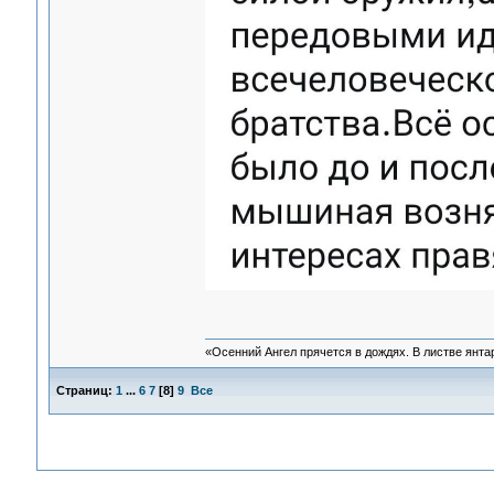
«Осенний Ангел прячется в дождях. В листве янтарн
Страниц:
1
...
6
7
[
8
]
9
Все