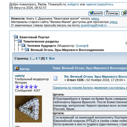
Добро пожаловать,
Гость
. Пожалуйста,
войдите
или
зарегистрируйтесь
.
09 Августа 2026, 08:52:57
Новости:
Книгу С.Доронина "Квантовая магия" читать
здесь
Материалы старого сайта "Физика Магии" доступны для просмотра
здесь
О замеченных глюках просьба писать на почту
quantmag@mail.ru
Квантовый Портал
Тематические разделы
Человек будущего
(Модератор:
Quangel
)
Вечный Огонь Эры Мирового Воссоединения.
Страниц:
1
...
6
7
[
8
]
9
Все
Тема: Вечный Огонь Эры Мирового Воссоедине
Автор
valeriy
Re: Вечный Огонь Эры Мирового Восс
Глобальный модератор
«
Ответ #105 :
02 Ноября 2018, 17:29:04 »
Ветеран
Панихида по героям Белого движения состоялась 
Сообщений: 4167
Цитата:
В Екатеринбурге в Храме на Крови была совершен
лейтенанта барона Врангеля. После Божественной
панихиду, митрополит Кирилл призвал всех вспо
Россию, Крым,
Цитата:
Сослуживший за панихидой митрополиту Екатерин
Европейской епархии (РПЦЗ) в своём слове побла
богослужение в месте подвига Царственных страс