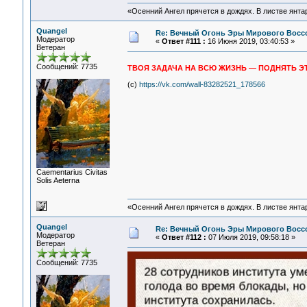
«Осенний Ангел прячется в дождях. В листве янтарн
Quangel
Re: Вечный Огонь Эры Мирового Восс
Модератор
«
Ответ #111 :
16 Июня 2019, 03:40:53 »
Ветеран
Сообщений: 7735
ТВОЯ ЗАДАЧА НА ВСЮ ЖИЗНЬ — ПОДНЯТЬ ЭТ
(с)
https://vk.com/wall-83282521_178566
Сaementarius Civitas
Solis Aeterna
«Осенний Ангел прячется в дождях. В листве янтарн
Quangel
Re: Вечный Огонь Эры Мирового Восс
Модератор
«
Ответ #112 :
07 Июля 2019, 09:58:18 »
Ветеран
Сообщений: 7735