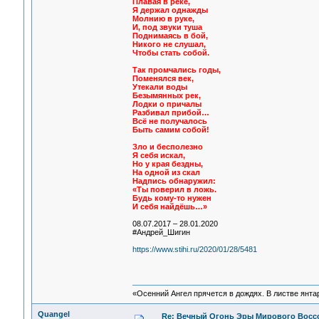
Плавая в реке,
Я держал однажды
Молнию в руке,
И, под звуки туша
Поднимаясь в бой,
Никого не слушал,
Чтобы стать собой.
Так промчались годы,
Поменялся век,
Утекали воды
Безымянных рек,
Лодки о причалы
Разбивал прибой…
Всё не получалось
Быть самим собой!
Зло и бесполезно
Я себя искал,
Но у края бездны,
На одной из скал
Надпись обнаружил:
«Ты поверил в ложь.
Будь кому-то нужен
И себя найдёшь…»
08.07.2017 – 28.01.2020
#Андрей_Шигин
https://www.stihi.ru/2020/01/28/5481
«Осенний Ангел прячется в дождях. В листве янтарн
Quangel
Re: Вечный Огонь Эры Мирового Восс