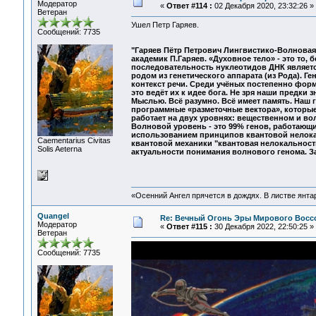
Модератор
«
Ответ #114 :
02 Декабря 2020, 23:32:26 »
Ветеран
Ушел Петр Гаряев.
Сообщений: 7735
"Гаряев Пётр Петрович Лингвистико-Волновая 
академик П.Гаряев. «Духовное тело» - это то, 
последовательность нуклеотидов ДНК являетс
родом из генетического аппарата (из Рода). Г
контекст речи. Среди учёных постепенно форм
это ведёт их к идее бога. Не зря наши предки 
Мыслью. Всё разумно. Всё имеет память. Наш 
программные «разметочные вектора», которые 
работает на двух уровнях: вещественном и во
Волновой уровень - это 99% генов, работающи
использованием принципов квантовой нелока
Сaementarius Civitas
квантовой механики "квантовая нелокальност
Solis Aeterna
актуальности понимания волнового генома. За
«Осенний Ангел прячется в дождях. В листве янтарн
Quangel
Re: Вечный Огонь Эры Мирового Восс
Модератор
«
Ответ #115 :
30 Декабря 2022, 22:50:25 »
Ветеран
Сообщений: 7735