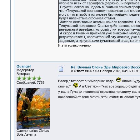
отогнали всех от саркофага (заразно!) и перепис
Спустя несколько недель в Ржавчик прибыл проф
что «Тисульской принцессе» несколько сот милли
могут, что в гробу в изголовье был найден предме
будет напечатана огромная статья.
Жители села только ахали и качали головами. Сл
Тисульской принцессе. Статья действительно появ
интересный артефакт, который с интересом изуча
А скоро в Ржавчик приехали уже знакомые молод
редактор газеты, напечатавшей эту ахинею, уже 
за деньги, а где угрозами (участковый знал, кого
И это только начало.
Quangel
Re: Вечный Огонь Эры Мирового Восс
Модератор
«
Ответ #106 :
03 Ноября 2018, 04:16:12 »
Ветеран
Валер,этот пост в "Империю" надо.
Линия Будущ
Сообщений: 7735
сейчас".
А в Светлой - "как все хорошо будет
у вас в Гулагах невинных стреляли,ненавижу вас
накаленной от огня Мечты,что нечистым силам ту
Сaementarius Civitas
Solis Aeterna