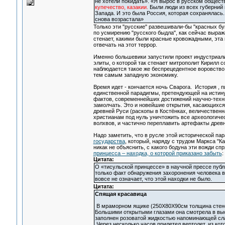
не хотели покидать». «Я вырос в русском обществ
купечество, казакии.
Были люди из всех губерний и
Запада. И это была Россия, которая сохранялась.
снова возрастала»
Только эти "русские" развешивали-бы "красных бу
по усмирению "русского быдла", как сейчас выраж
стенает, какими были красные кровожадными, эта
отвечать на этот террор.
Именно большевики запустили проект индустриали
элиты, о которой так стенает митрополит Кирилл 
наблюдается такое же беспрецедентное воровство.
тем самым западную экономику.
Время идет - кончается ночь Сварога. История , 
единственной парадигмы, претендующей на истину
фактов, современнейших достижений научно-техни
замолчать. Это и новейшие открытия, касающихся
древней Руси (раскопы в Костёнках, величественна
христианам под нуль уничтожить все археологиче
волхвов, и частично переплавить артефакты древн
Надо заметить, что в русле этой исторической па
государства
, который, наряду с трудом Маркса "К
никак не объяснить, с какого бодуна эти вожди с
принцесса – находка, о которой приказано забыть
:
Цитата:
О «тисульской принцессе» в научной прессе публ
только факт обнаружения захоронения человека в
вовсе не означает, что этой находки не было.
Цитата:
Спящая красавица
В мраморном ящике (250Х80Х90см толщина стенок
Большими открытыми глазами она смотрела в высо
заполнен розоватой жидкостью напоминающей сл
Через несколько часов прилетел вертолет, из ко