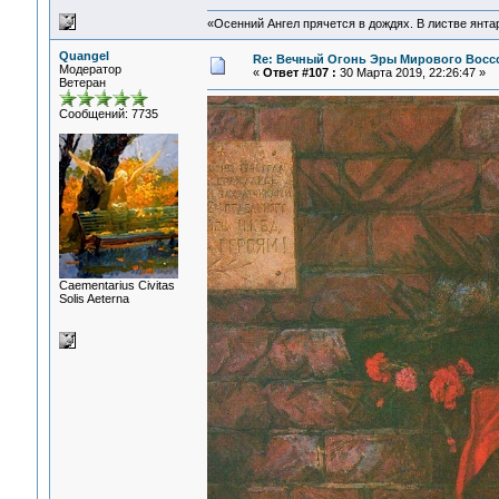
«Осенний Ангел прячется в дождях. В листве янтарн
Quangel
Re: Вечный Огонь Эры Мирового Восс
Модератор
«
Ответ #107 :
30 Марта 2019, 22:26:47 »
Ветеран
Сообщений: 7735
Сaementarius Civitas
Solis Aeterna