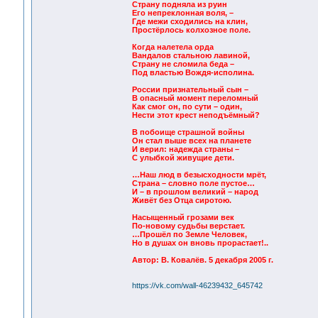
Страну подняла из руин
Его непреклонная воля, –
Где межи сходились на клин,
Простёрлось колхозное поле.
Когда налетела орда
Вандалов стальною лавиной,
Страну не сломила беда –
Под властью Вождя-исполина.
России признательный сын –
В опасный момент переломный
Как смог он, по сути – один,
Нести этот крест неподъёмный?
В побоище страшной войны
Он стал выше всех на планете
И верил: надежда страны –
С улыбкой живущие дети.
…Наш люд в безысходности мрёт,
Страна – словно поле пустое…
И – в прошлом великий – народ
Живёт без Отца сиротою.
Насыщенный грозами век
По-новому судьбы верстает.
…Прошёл по Земле Человек,
Но в душах он вновь прорастает!..
Автор: В. Ковалёв. 5 декабря 2005 г.
https://vk.com/wall-46239432_645742