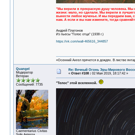
"Мы верили в прекрасную душу человека. Мы с
жизни: мало, но сделали. Мы верили в лучшего
вынести любое мученье. И мы передаем вам, с
нам. А если и вы нам измените, тогда сравняйт
Андрей Платонов
Из пьесы "Голос отца" (1938 г.)
https://vk.com/wall-465616_344857
«Осенний Ангел прячется в дождях. В листве янтарн
Quangel
Re: Вечный Огонь Эры Мирового Восс
Модератор
«
Ответ #108 :
02 Мая 2019, 18:17:42 »
Ветеран
"Телос" этой вселенной.
Сообщений: 7735
Сaementarius Civitas
Solis Aeterna