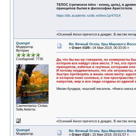
ТЕЛОС (греческое telos - конец, цель), в др
принципов бытия в философии Аристотеля.
https://dic.academic.ru/dic.nsf/enc1p/47014
«Осенний Ангел прячется в дождях. В листве янтарн
Quangel
Re: Вечный Огонь Эры Мирового Восс
Модератор
«
Ответ #109 :
04 Мая 2019, 00:33:00 »
Ветеран
Сообщений: 7735
Да, что бы вы ни говорили, но коммунисты бы
котором все найдут свое место. У тех, кто пр
принципов, избитых и скучных, которыми они
И потому неудивительно, что эти энтузиасты,
быстро претворять в жизнь свою мечту: идилл
в котором поют соловьи, о том пространстве г
напротив, мир и все люди созданы из единой 
Милан Кундера, чешский писатель. «Книга смеха и 
Сaementarius Civitas
Solis Aeterna
«Осенний Ангел прячется в дождях. В листве янтарн
Quangel
Re: Вечный Огонь Эры Мирового Восс
Модератор
«
Ответ #110 :
15 Мая 2019, 03:01:57 »