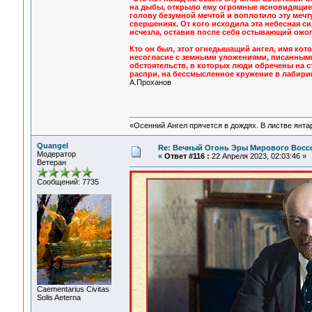
на дыбы, открыло ему огромные ясновидящие,
голову безумной мечтой и воплотило эту мечт
свершениях. От кого исходила эта небесная с
исчезла, оставив после себя остывающий ожо
Кто он был, этот огнедышащий ангел, имя ко
несогласие с земными уложениями, писанными
обстоятельств, в которых люди обречены на с
распри, на бессмысленное кружение в лабири
А.Проханов
«Осенний Ангел прячется в дождях. В листве янтарн
Quangel
Re: Вечный Огонь Эры Мирового Восс
Модератор
«
Ответ #116 :
22 Апреля 2023, 02:03:46 »
Ветеран
Сообщений: 7735
Сaementarius Civitas
Solis Aeterna