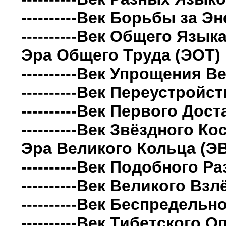
----------Век Борьбы за Э
----------Век Общего Языка
Эра Общего Труда (ЭОТ)
----------Век Упрощения В
----------Век Переустройст
----------Век Первого Дост
----------Век Звёздного Ко
Эра Великого Кольца (ЭВ
----------Век Подобного Р
----------Век Великого Взл
----------Век Беспредельн
----------Век Тибетского