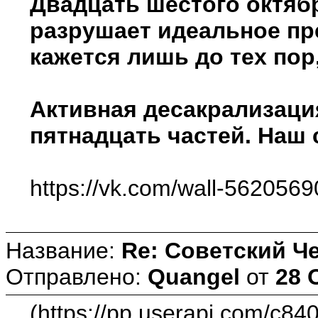
Двадцать шестого октяб
разрушает идеальное пре
кажется лишь до тех по
Активная десакрализаци
пятнадцать частей. Наш
https://vk.com/wall-562056
Название:
Re: Советский Ч
Отправлено:
Quangel
от
28 
(https://pp.userapi.com/c