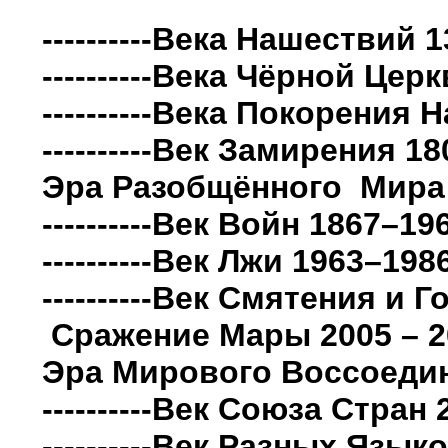
----------Века Нашествий 
----------Века Чёрной Цер
----------Века Покорения 
----------Век Замирения 18
Эра Разобщённого Мира
----------Век Войн 1867–196
----------Век Лжи 1963–1986
----------Век Смятения и Г
Сражение Мары 2005 – 20
Эра Мирового Воссоеди
----------Век Союза Стран 
----------Век Разных Язы