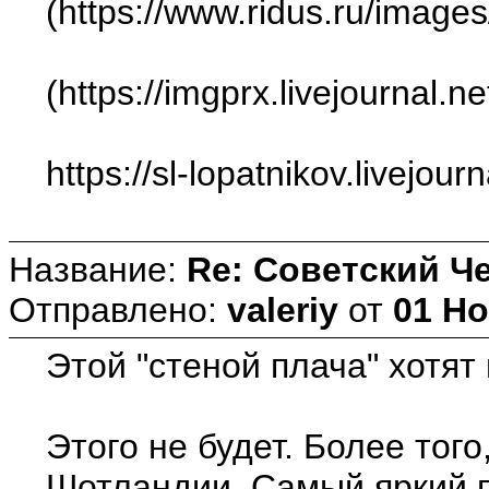
(https://www.ridus.ru/imag
(https://imgprx.livejo
https://sl-lopatnikov.livejo
Название:
Re: Советский Ч
Отправлено:
valeriy
от
01 Но
Этой "стеной плача" хотят
Этого не будет. Более тог
Шотландии. Самый яркий п