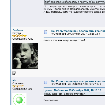
вначале крайне необходимо понять ее концептуа
Он говорил для тех, которые не могли просто сест
их умы, чтобы они не мешали своими умственными
А там глядишь, кому-то надоедят все его слова, и
Любовь
Re: Роль теории при восприятии кванто
Ветеран
«
Ответ #9 :
29 Октября 2007, 18:15:18 »
Сообщений: 7250
сколь слов,
ain
, а где же пустота?!
ain
Re: Роль теории при восприятии кванто
Старожил
«
Ответ #10 :
30 Октября 2007, 05:27:12 »
Сообщений: 600
Цитата: Любовь от 29 Октября 2007, 18:15:18
сколь слов,
ain
, а где же пустота?!
За словами.