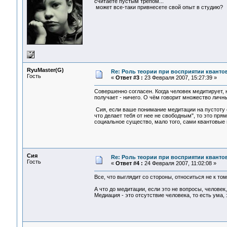
считаете пустым трепом...
может все-таки привнесете свой опыт в студию?
RyuMaster(G)
Re: Роль теории при восприятии кванто
Гость
«
Ответ #3 :
23 Февраля 2007, 15:27:39 »
Совершенно согласен. Когда человек медитирует, н
получает - ничего. О чём говорит множество личн
Сия, если ваше понимание медитации на пустоту 
что делает тебя от нее не свободным", то это пр
социальное существо, мало того, сами квантовые 
Сия
Re: Роль теории при восприятии кванто
Гость
«
Ответ #4 :
24 Февраля 2007, 11:02:08 »
Все, что выглядит со стороны, относиться не к том
А что до медитации, если это не вопросы, человек,
Медиация - это отсутствие человека, то есть ума, э