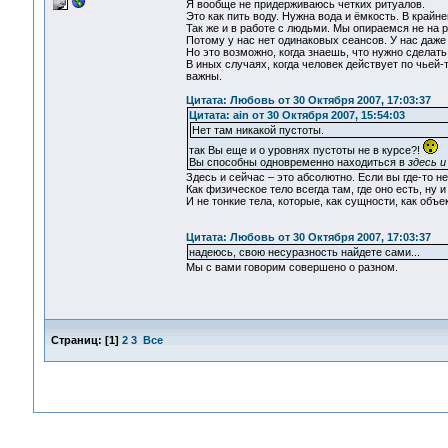
Я вообще не придерживаюсь четких ритуалов.
Это как пить воду. Нужна вода и ёмкость. В крайн
Так же и в работе с людьми. Мы опираемся не на р
Потому у нас нет одинаковых сеансов. У нас даже
Но это возможно, когда знаешь, что нужно сделать
В иных случаях, когда человек действует по чьей-
важны.
Цитата: Любовь от 30 Октября 2007, 17:03:37
Цитата: ain от 30 Октября 2007, 15:54:03
Нет там никакой пустоты.
так Вы еще и о уровнях пустоты не в курсе?!
Вы способны одновременно находиться в
здесь и
Здесь и сейчас – это абсолютно. Если вы где-то не
Как физическое тело всегда там, где оно есть, ну и
И не тонкие тела, которые, как сущности, как объек
Цитата: Любовь от 30 Октября 2007, 17:03:37
надеюсь, свою несуразность найдете сами...
Мы с вами говорим совершено о разном.
Страниц:
[
1
]
2
3
Все