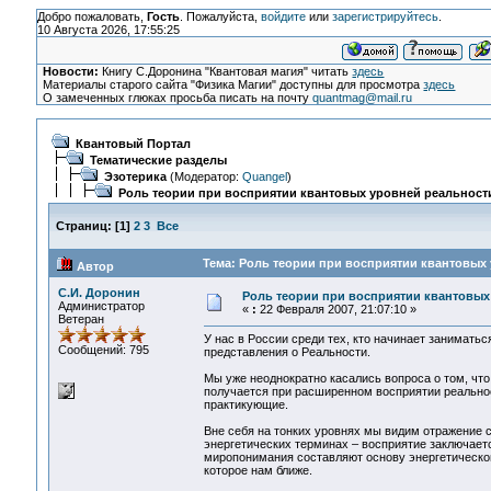
Добро пожаловать,
Гость
. Пожалуйста,
войдите
или
зарегистрируйтесь
.
10 Августа 2026, 17:55:25
Новости:
Книгу С.Доронина "Квантовая магия" читать
здесь
Материалы старого сайта "Физика Магии" доступны для просмотра
здесь
О замеченных глюках просьба писать на почту
quantmag@mail.ru
Квантовый Портал
Тематические разделы
Эзотерика
(Модератор:
Quangel
)
Роль теории при восприятии квантовых уровней реальност
Страниц:
[
1
]
2
3
Все
Тема: Роль теории при восприятии квантовых 
Автор
С.И. Доронин
Роль теории при восприятии квантовых
Администратор
«
:
22 Февраля 2007, 21:07:10 »
Ветеран
У нас в России среди тех, кто начинает занимать
Сообщений: 795
представления о Реальности.
Мы уже неоднократно касались вопроса о том, что
получается при расширенном восприятии реальнос
практикующие.
Вне себя на тонких уровнях мы видим отражение се
энергетических терминах – восприятие заключает
миропонимания составляют основу энергетического
которое нам ближе.