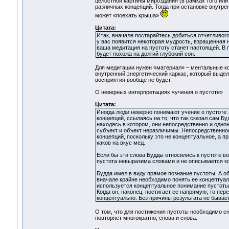
целостной картины мироздания (в рамках того или
различных концепций. Тогда при остановке внутрен
может «поехать крыша»
.
Цитата:
Итак, вначале постарайтесь добиться отчетливого
у вас появится некоторая мудрость, взращенная
ваша медитация на пустоту станет настоящей. В 
будет похожа на долгий глубокий сон.
Для медитации нужен «материал» – ментальные кон
внутренний энергетический каркас, который выдел
восприятия вообще не будет.
О неверных интерпретациях «учения о пустоте»
Цитата:
Иногда люди неверно понимают учение о пустоте.
концепций, ссылаясь на то, что так сказал сам Бу
находясь в котором, они непосредственно и одно
субъект и объект неразличимы. Непосредственно
концепций, поскольку это не концептуальное, а 
каков на вкус мед.
Если бы эти слова Будды относились к пустоте во
пустота невыразима словами и не описывается к
Будда имел в виду прямое познание пустоты. А об
вначале крайне необходимо понять ее концептуаль
используется концептуальное понимание пустоты. 
Когда он, наконец, постигает ее напрямую, то пе
концептуально. Без причины результата не бывает.
О том, что для постижения пустоты необходимо сн
повторяет многократно, снова и снова.