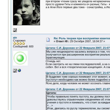
при втором чтении сразу же увидела негармоничны
просто уровни Гиты и коммента оч разные: Гиты - 
а в Агни Йоге первые два тома - сонастройка, а 
ain
Re: Роль теории при восприятии кванто
Старожил
«
Ответ #8 :
29 Октября 2007, 16:04:37 »
Сообщений: 600
Цитата: С.И. Доронин от 22 Февраля 2007, 21:07
Мы уже неоднократно касались вопроса о том, что
получается при расширенном восприятии реально
практикующие.
Отнюдь нет.
Если смотреть не на глюки последователей, а на с
себе». Вот и вся «теоретическая концепция». А гл
Цитата: С.И. Доронин от 22 Февраля 2007, 21:07
В буддизме тоже хорошо понимают этот момент, и
пустоту» необходимо как можно более подробно 
Ясно дело, когда человек не может осознать главн
Цитата: С.И. Доронин от 22 Февраля 2007, 21:07
Цитата:
Чтобы правильно понять пустоту, вы должны пост
довольствуясь отрывочными сведениями об этом 
учения о пустоте и понимать, что стоит за кажд
<…>
Итак, двигаясь по руслу терминологии, вы сможе