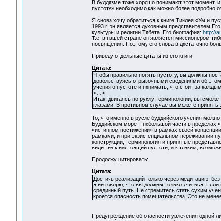
В буддизме тоже хорошо понимают этот момент, и
пустоту» необходимо как можно более подробно о
Я снова хочу обратиться к книге Тинлея «Ум и пу
1993 г. он является духовным представителем Ег
культуры и религии Тибета. Его биография:
http://
Т.е. в нашей стране он является миссионером тиб
посвящения. Поэтому его слова в достаточно бол
Приведу отдельные цитаты из его книги:
Цитата:
Чтобы правильно понять пустоту, вы должны поста
довольствуясь отрывочными сведениями об этом 
учения о пустоте и понимать, что стоит за кажды
<…>
Итак, двигаясь по руслу терминологии, вы сможет
глазами. В противном случае вы можете принять з
То, что именно в русле буддийского учения можно
Буддийском море – небольшой части в пределах «
«истинном постижении» в рамках своей концепции.
рамками, и при экзистенциальном переживании пу
конструкции, терминология и принятые представле
ведет не к настоящей пустоте, а к тонким, возмож
Продолжу цитировать:
Цитата:
Достичь реализаций только через медитацию, без
я не говорю, что вы должны только учиться. Если 
срединный путь. Не стремитесь стать сухим учен
кроется опасность помешательства. Это не менее
Предупреждение об опасности увлечения одной лиш