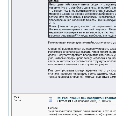
Цитата:
Некоторые тибетские учителя говорят, что пустот
неверно. Но это ошибка отдельных личностей, а 
что концептуальное постижение пустоты совершен
мнение о школе на основе интерпретаций одного 
воззрениях Мадхьямики Прасангики. В воззрении 
противоречащее коренным текстам, им не следует
<…>
Лама Цонкапа говорил, что чистая теория имеет о
Чистая практика принесет чистый результат. Нечи
медитация популярна во всем мире, и, в частност
высоких реализаций? Иногда, наоборот, эти люди 
Именно наши концепции понятийно-логического ум
Основной вывод я хотел бы сформулировать сле
Невозможно человекам сказать, что в своем мист
деле». Результат прямого восприятия квантовых 
ума, которые сформировались у человека к данно
степень чистоты энергетической структуры челове
человечков» ничего в этом случае не увидит.
Поэтому призывать к медитации «на пустоту», к с
сначала проводят инициацию своих адептов, лишь в
тонких квантовых уровней, которая принята в рамк
Сия
Re: Роль теории при восприятии кванто
Гость
«
Ответ #1 :
23 Февраля 2007, 01:10:52 »
Сергей,
ты и по квантовой физике также пишешь статьи, к
твоем(теоретическом, математическом) случае э