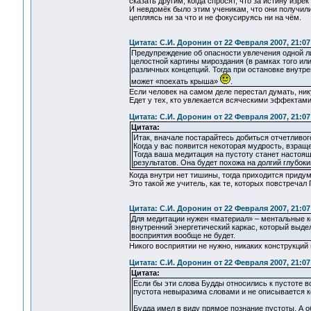
сказать другим, когда спросят, что за истину изрё
И невдомёк было этим ученикам, что они получили
цепляясь ни за что и не фокусируясь ни на чём.
Цитата: С.И. Доронин от 22 Февраля 2007, 21:07
Предупреждение об опасности увлечения одной лиш
целостной картины мироздания (в рамках того или
различных концепций. Тогда при остановке внутрен
может «поехать крыша»
.
Если человек на самом деле перестал думать, ник
Едет у тех, кто увлекается всяческими эффектами
Цитата: С.И. Доронин от 22 Февраля 2007, 21:07
Цитата:
Итак, вначале постарайтесь добиться отчетливог
Когда у вас появится некоторая мудрость, взра
Тогда ваша медитация на пустоту станет настоящ
результатов. Она будет похожа на долгий глубоки
Когда внутри нет тишины, тогда приходится приду
Это такой же учитель, как те, которых повстречал
Цитата: С.И. Доронин от 22 Февраля 2007, 21:07
Для медитации нужен «материал» – ментальные ко
внутренний энергетический каркас, который выде
восприятия вообще не будет.
Никого восприятии не нужно, никаких конструкций 
Цитата: С.И. Доронин от 22 Февраля 2007, 21:07
Цитата:
Если бы эти слова Будды относились к пустоте во
пустота невыразима словами и не описывается 
Будда имел в виду прямое познание пустоты. А о