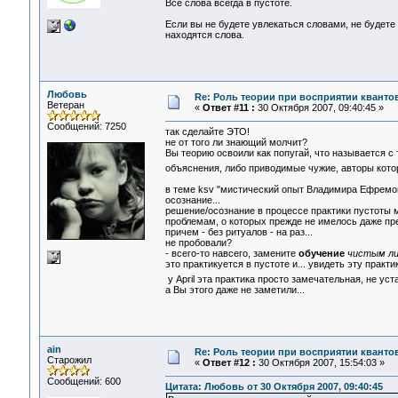
Все слова всегда в пустоте.
Если вы не будете увлекаться словами, не будете
находятся слова.
Любовь
Re: Роль теории при восприятии кванто
Ветеран
«
Ответ #11 :
30 Октября 2007, 09:40:45 »
Сообщений: 7250
так сделайте ЭТО!
не от того ли знающий молчит?
Вы теорию освоили как попугай, что называется с
объяснения, либо приводимые чужие, авторы кото
в теме ksv "мистический опыт Владимира Ефремова"
осознание...
решение/осознание в процессе практики пустоты м
проблемам, о которых прежде не имелось даже пре
причем - без ритуалов - на раз...
не пробовали?
- всего-то навсего, замените
обучение
чистым ли
это практикуется в пустоте и... увидеть эту практи
у April эта практика просто замечательная, не ус
а Вы этого даже не заметили...
ain
Re: Роль теории при восприятии кванто
Старожил
«
Ответ #12 :
30 Октября 2007, 15:54:03 »
Сообщений: 600
Цитата: Любовь от 30 Октября 2007, 09:40:45