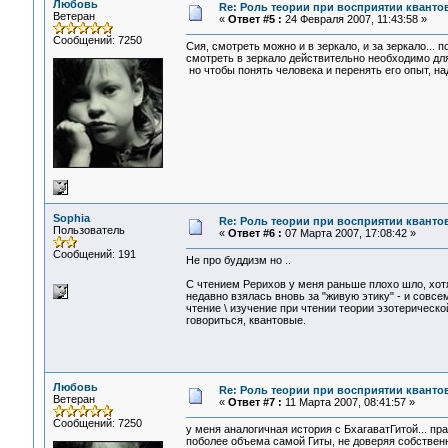
Любовь
Re: Роль теории при восприятии кванто
Ветеран
«
Ответ #5 :
24 Февраля 2007, 11:43:58 »
Сообщений: 7250
Сия, смотреть можно и в зеркало, и за зеркало... п
смотреть в зеркало действительно необходимо для
но чтобы понять человека и перенять его опыт, над
Sophia
Re: Роль теории при восприятии кванто
Пользователь
«
Ответ #6 :
07 Марта 2007, 17:08:42 »
Сообщений: 191
Не про буддизм но ..
С чтением Рерихов у меня раньше плохо шло, хотя
недавно взялась вновь за "живую этику" - и совсе
чтение \ изучение при чтении теории эзотерическо
говориться, квантовые.
Любовь
Re: Роль теории при восприятии кванто
Ветеран
«
Ответ #7 :
11 Марта 2007, 08:41:57 »
Сообщений: 7250
у меня аналогичная история с БхагаватГитой... пр
поболее объема самой Гиты, не доверяя собствен