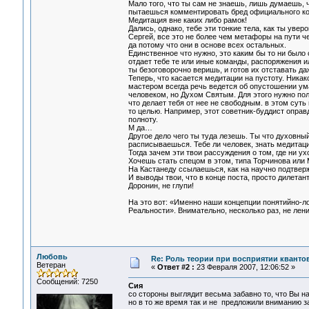
Мало того, что ты сам не знаешь, лишь думаешь, 
пытаешься комментировать бред официального к
Медитация вне каких либо рамок!
Дались, однако, тебе эти тонкие тела, как ты увер
Сергей, все это не более чем метафоры на пути ч
да потому что они в основе всех остальных.
Единственное что нужно, это каким бы то ни было с
отдает тебе те или иные команды, распоряжения ил
ты безоговорочно веришь, и готов их отставать да
Теперь, что касается медитации на пустоту. Никак
мастером всегда речь ведется об опустошении ум
человеком, но Духом Святым. Для этого нужно по
что делает тебя от нее не свободным. в этом суть
то целью. Например, этот советник-буддист оправд
полноту.
М да…
Другое дело чего ты туда лезешь. Ты что духовный
расписываешься. Тебе ли человек, знать медитацию
Тогда зачем эти твои рассуждения о том, где ни у
Хочешь стать спецом в этом, типа Торчинова или 
На Кастанеду ссылаешься, как на научно подтвер
И выводы твои, что в конце поста, просто дилетант
Доронин, не глупи!
На это вот: «Именно наши концепции понятийно-ло
Реальности». Внимательно, несколько раз, не лени
Любовь
Re: Роль теории при восприятии кванто
Ветеран
«
Ответ #2 :
23 Февраля 2007, 12:06:52 »
Сообщений: 7250
Сия
со стороны выглядит весьма забавно то, что Вы на
но в то же время так и не предложили вниманию 