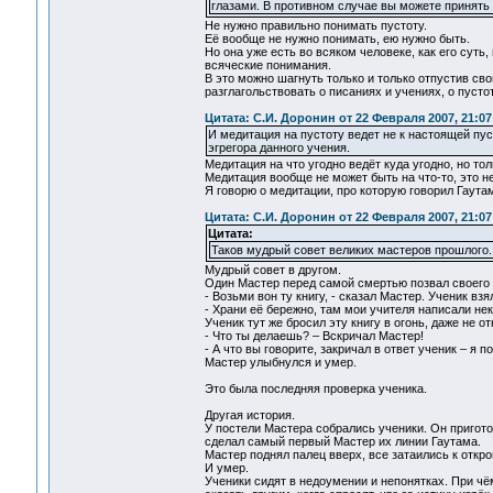
глазами. В противном случае вы можете принять 
Не нужно правильно понимать пустоту.
Её вообще не нужно понимать, ею нужно быть.
Но она уже есть во всяком человеке, как его суть
всяческие понимания.
В это можно шагнуть только и только отпустив сво
разглагольствовать о писаниях и учениях, о пусто
Цитата: С.И. Доронин от 22 Февраля 2007, 21:07
И медитация на пустоту ведет не к настоящей пус
эгрегора данного учения.
Медитация на что угодно ведёт куда угодно, но толь
Медитация вообще не может быть на что-то, это н
Я говорю о медитации, про которую говорил Гаутам
Цитата: С.И. Доронин от 22 Февраля 2007, 21:07
Цитата:
Таков мудрый совет великих мастеров прошлого.
Мудрый совет в другом.
Один Мастер перед самой смертью позвал своего 
- Возьми вон ту книгу, - сказал Мастер. Ученик взял
- Храни её бережно, там мои учителя написали нек
Ученик тут же бросил эту книгу в огонь, даже не от
- Что ты делаешь? – Вскричал Мастер!
- А что вы говорите, закричал в ответ ученик – я п
Мастер улыбнулся и умер.
Это была последняя проверка ученика.
Другая история.
У постели Мастера собрались ученики. Он приготов
сделал самый первый Мастер их линии Гаутама.
Мастер поднял палец вверх, все затаились к откр
И умер.
Ученики сидят в недоумении и непонятках. При чё