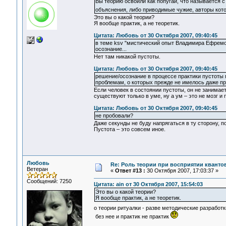
Вы теорию освоили как попугай, что называется 
объяснения, либо приводимые чужие, авторы кото
Это вы о какой теории?
Я вообще практик, а не теоретик.
Цитата: Любовь от 30 Октября 2007, 09:40:45
в теме ksv "мистический опыт Владимира Ефремова
осознание...
Нет там никакой пустоты.
Цитата: Любовь от 30 Октября 2007, 09:40:45
решение/осознание в процессе практики пустоты 
проблемам, о которых прежде не имелось даже пр
Если человек в состоянии пустоты, он не занимае
существуют только в уме, ну а ум – это не мозг и
Цитата: Любовь от 30 Октября 2007, 09:40:45
не пробовали?
Даже секунды не буду напрягаться в ту сторону, по
Пустота – это совсем иное.
Любовь
Re: Роль теории при восприятии кванто
Ветеран
«
Ответ #13 :
30 Октября 2007, 17:03:37 »
Сообщений: 7250
Цитата: ain от 30 Октября 2007, 15:54:03
Это вы о какой теории?
Я вообще практик, а не теоретик.
о теории ритуалки - разве методические разработ
без нее и практик не практик