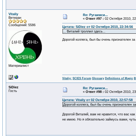
Vitaliy
Re: Ругаимси...
Ветеран
«
Ответ #97 :
02 Октября 2010, 22
Сообщений: 5586
Цитата: SiDiеz от 02 Октября 2010, 22:34:56
... Виталий троллил здесь...
Дорогой коллега, был бы очень признателен за
Материалист
Vitaliy:
SCIES Forum
Glossary
Definitions of Magic
В
SiDiеz
Re: Ругаимси...
Гость
«
Ответ #98 :
02 Октября 2010, 23
Цитата: Vitaliy от 02 Октября 2010, 22:57:58
Дорогой коллега, был бы очень признателен з
Дорогой Виталий, вам не нравится, что вас ка
не имею. Но я обязательно займусь вами, чут