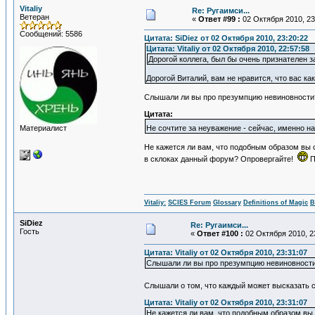
Vitaliy
Re: Ругаимси...
Ветеран
«
Ответ #99 :
02 Октября 2010, 23
Сообщений: 5586
Цитата: SiDiеz от 02 Октября 2010, 23:20:22
Цитата: Vitaliy от 02 Октября 2010, 22:57:58
Дорогой коллега, был бы очень признателен з
Дорогой Виталий, вам не нравится, что вас ка
Слышали ли вы про презумпцию невиновности
Цитата:
Материалист
Не сочтите за неуважение - сейчас, именно н
Не кажется ли вам, что подобным образом вы 
в склоках данный форум? Опровергайте!
П
Vitaliy:
SCIES Forum
Glossary
Definitions of Magic
В
SiDiеz
Re: Ругаимси...
Гость
«
Ответ #100 :
02 Октября 2010, 2
Цитата: Vitaliy от 02 Октября 2010, 23:31:07
Слышали ли вы про презумпцию невиновност
Слышали о том, что каждый может высказать с
Цитата: Vitaliy от 02 Октября 2010, 23:31:07
Не кажется ли вам, что подобным образом вы