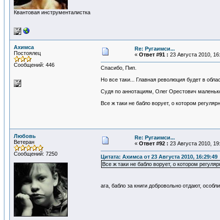
Квантовая инструменталистка
Ахимса
Re: Ругаимси...
Постоялец
«
Ответ #91 :
23 Августа 2010, 16
Сообщений: 446
Спасибо, Пип.
Но все таки... Главная революция будет в обла
Судя по аннотациям, Олег Орестович маленько н
Все ж таки не бабло ворует, о котором регуляр
Любовь
Re: Ругаимси...
Ветеран
«
Ответ #92 :
23 Августа 2010, 19
Сообщений: 7250
Цитата: Ахимса от 23 Августа 2010, 16:29:49
Все ж таки не бабло ворует, о котором регуля
ага, бабло за книги добровольно отдают, особ