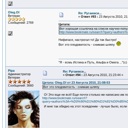
Oleg.Ol
Re: Ругаимси...
Ветеран
«
Ответ #93 :
23 Августа 2010, 21
Сообщений: 2769
Цитата:
Вот хорошая ссылочка на список научно-попу
http://www.bookmate.ru/search?query
Нифигасе, настрогал то! Да так быстро!
Вот это плодовитость - снимаю шляпу
"Я - есмь Истина и Путь, Альфа и Омега ..."(с)
Pipa
Re: Ругаимси...
Администратор
«
Ответ #94 :
23 Августа 2010, 21:23:44 »
Ветеран
Цитата: Oleg.Ol от 23 Августа 2010, 21:08:53
Сообщений: 3660
Вот это плодовитость - снимаю шляпу
О! Это еще не всё! Еще почти столько же написано им п
http://www.bookmate.ru/search?
query=authors%3A+%D0%90%D1%80%D1%81%D0%
И мне так обидно на этот псевдоним - лучше было, если 