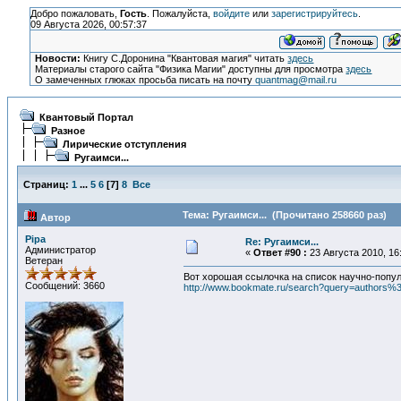
Добро пожаловать,
Гость
. Пожалуйста,
войдите
или
зарегистрируйтесь
.
09 Августа 2026, 00:57:37
Новости:
Книгу С.Доронина "Квантовая магия" читать
здесь
Материалы старого сайта "Физика Магии" доступны для просмотра
здесь
О замеченных глюках просьба писать на почту
quantmag@mail.ru
Квантовый Портал
Разное
Лирические отступления
Ругаимси...
Страниц:
1
...
5
6
[
7
]
8
Все
Тема: Ругаимси... (Прочитано 258660 раз)
Автор
Pipa
Re: Ругаимси...
Администратор
«
Ответ #90 :
23 Августа 2010, 16
Ветеран
Вот хорошая ссылочка на список научно-попу
Сообщений: 3660
http://www.bookmate.ru/search?query