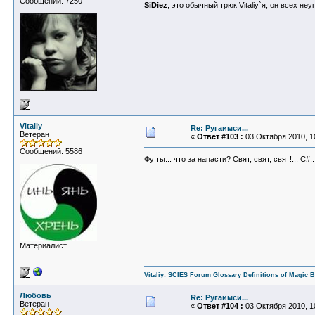
Сообщений: 7250
SiDiеz
, это обычный трюк Vitaliy`я, он всех не
Vitaliy
Re: Ругаимси...
Ветеран
«
Ответ #103 :
03 Октября 2010, 1
Сообщений: 5586
Фу ты... что за напасти? Свят, свят, свят!... 
Материалист
Vitaliy:
SCIES Forum
Glossary
Definitions of Magic
В
Любовь
Re: Ругаимси...
Ветеран
«
Ответ #104 :
03 Октября 2010, 1