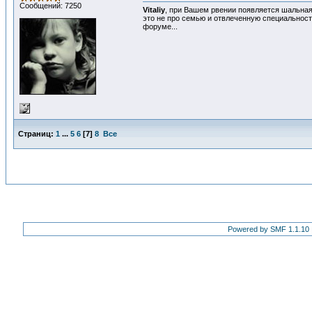
Сообщений: 7250
Vitaliy
, при Вашем рвении появляется шальная 
это не про семью и отвлеченную специальность
форуме...
Страниц:
1
...
5
6
[
7
]
8
Все
Powered by SMF 1.1.10