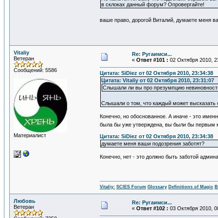
в склоках данный форум? Опровергайте!
ваше право, дорогой Виталий, думаете меня 
Vitaliy
Re: Ругаимси...
Ветеран
«
Ответ #101 :
02 Октября 2010, 2
Сообщений: 5586
Цитата: SiDiеz от 02 Октября 2010, 23:34:38
Цитата: Vitaliy от 02 Октября 2010, 23:31:07
Слышали ли вы про презумпцию невиновност
Слышали о том, что каждый может высказать 
Конечно, но обоснованное. А иначе - это имен
была бы уже утверждена, вы были бы первым 
Материалист
Цитата: SiDiеz от 02 Октября 2010, 23:34:38
думаете меня ваши подозрения заботят?
Конечно, нет - это должно быть заботой админа
Vitaliy:
SCIES Forum
Glossary
Definitions of Magic
В
Любовь
Re: Ругаимси...
Ветеран
«
Ответ #102 :
03 Октября 2010, 0