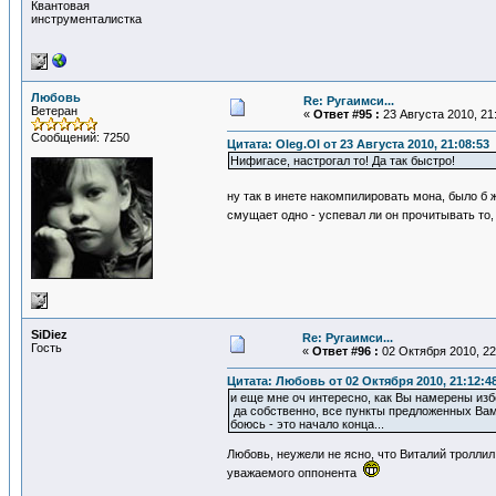
Квантовая
инструменталистка
Любовь
Re: Ругаимси...
Ветеран
«
Ответ #95 :
23 Августа 2010, 21
Сообщений: 7250
Цитата: Oleg.Ol от 23 Августа 2010, 21:08:53
Нифигасе, настрогал то! Да так быстро!
ну так в инете накомпилировать мона, было б
смущает одно - успевал ли он прочитывать то, 
SiDiеz
Re: Ругаимси...
Гость
«
Ответ #96 :
02 Октября 2010, 22
Цитата: Любовь от 02 Октября 2010, 21:12:4
и еще мне оч интересно, как Вы намерены избе
да собственно, все пункты предложенных Вам
боюсь - это начало конца...
Любовь, неужели не ясно, что Виталий троллил
уважаемого оппонента