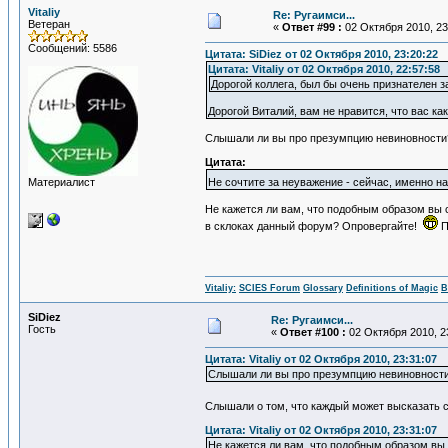
Vitaliy
Re: Ругаимси...
Ветеран
«
Ответ #99 :
02 Октября 2010, 23
Сообщений: 5586
Цитата: SiDiеz от 02 Октября 2010, 23:20:22
Цитата: Vitaliy от 02 Октября 2010, 22:57:58
Дорогой коллега, был бы очень признателен з
Дорогой Виталий, вам не нравится, что вас ка
Слышали ли вы про презумпцию невиновности
Цитата:
Материалист
Не сочтите за неуважение - сейчас, именно н
Не кажется ли вам, что подобным образом вы 
в склоках данный форум? Опровергайте!
П
Vitaliy:
SCIES Forum
Glossary
Definitions of Magic
В
SiDiеz
Re: Ругаимси...
Гость
«
Ответ #100 :
02 Октября 2010, 2
Цитата: Vitaliy от 02 Октября 2010, 23:31:07
Слышали ли вы про презумпцию невиновност
Слышали о том, что каждый может высказать с
Цитата: Vitaliy от 02 Октября 2010, 23:31:07
Не кажется ли вам, что подобным образом вы