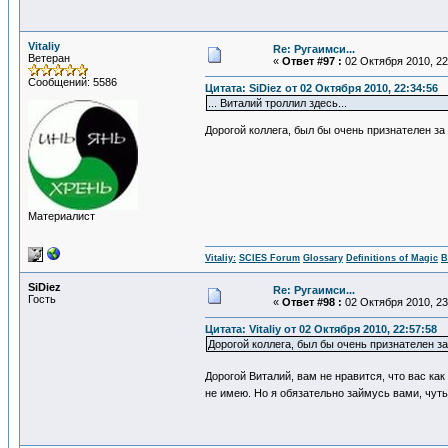
Vitaliy
Re: Ругаимси...
Ветеран
«
Ответ #97 :
02 Октября 2010, 22
Сообщений: 5586
Цитата: SiDiеz от 02 Октября 2010, 22:34:56
... Виталий троллил здесь...
Дорогой коллега, был бы очень признателен за
Материалист
Vitaliy:
SCIES Forum
Glossary
Definitions of Magic
В
SiDiеz
Re: Ругаимси...
Гость
«
Ответ #98 :
02 Октября 2010, 23
Цитата: Vitaliy от 02 Октября 2010, 22:57:58
Дорогой коллега, был бы очень признателен з
Дорогой Виталий, вам не нравится, что вас ка
не имею. Но я обязательно займусь вами, чут