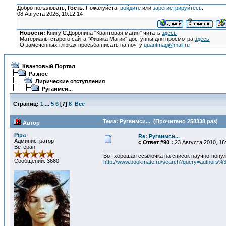
Добро пожаловать,
Гость
. Пожалуйста,
войдите
или
зарегистрируйтесь
.
08 Августа 2026, 10:12:14
Новости:
Книгу С.Доронина "Квантовая магия" читать
здесь
Материалы старого сайта "Физика Магии" доступны для просмотра
здесь
О замеченных глюках просьба писать на почту
quantmag@mail.ru
Квантовый Портал
Разное
Лирические отступления
Ругаимси...
Страниц:
1
...
5
6
[
7
]
8
Все
Тема: Ругаимси... (Прочитано 258338 раз)
Автор
Pipa
Re: Ругаимси...
Администратор
«
Ответ #90 :
23 Августа 2010, 16
Ветеран
Вот хорошая ссылочка на список научно-попу
Сообщений: 3660
http://www.bookmate.ru/search?query