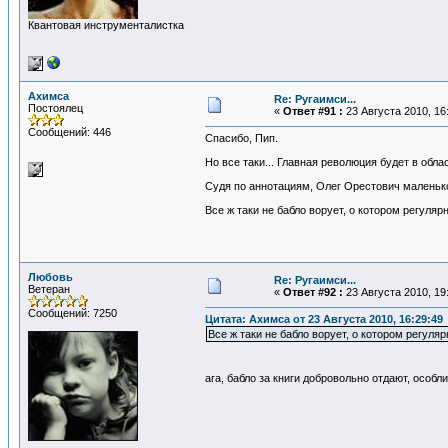
Квантовая инструменталистка
Ахимса
Re: Ругаимси...
Постоялец
«
Ответ #91 :
23 Августа 2010, 16
Сообщений: 446
Спасибо, Пип.
Но все таки... Главная революция будет в обла
Судя по аннотациям, Олег Орестович маленько н
Все ж таки не бабло ворует, о котором регуляр
Любовь
Re: Ругаимси...
Ветеран
«
Ответ #92 :
23 Августа 2010, 19
Сообщений: 7250
Цитата: Ахимса от 23 Августа 2010, 16:29:49
Все ж таки не бабло ворует, о котором регуля
ага, бабло за книги добровольно отдают, особ