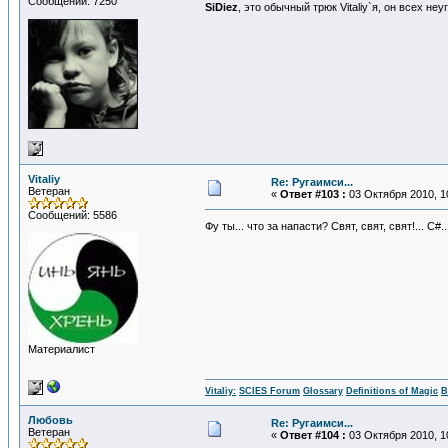
Сообщений: 7250
SiDiеz
, это обычный трюк Vitaliy`я, он всех не
Vitaliy
Re: Ругаимси...
Ветеран
«
Ответ #103 :
03 Октября 2010, 1
Сообщений: 5586
Фу ты... что за напасти? Свят, свят, свят!... 
Материалист
Vitaliy:
SCIES Forum
Glossary
Definitions of Magic
В
Любовь
Re: Ругаимси...
Ветеран
«
Ответ #104 :
03 Октября 2010, 1