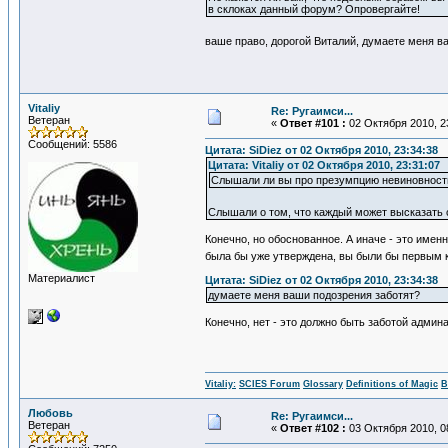
в склоках данный форум? Опровергайте!
ваше право, дорогой Виталий, думаете меня 
Vitaliy
Re: Ругаимси...
Ветеран
«
Ответ #101 :
02 Октября 2010, 2
Сообщений: 5586
Цитата: SiDiеz от 02 Октября 2010, 23:34:38
Цитата: Vitaliy от 02 Октября 2010, 23:31:07
Слышали ли вы про презумпцию невиновност
Слышали о том, что каждый может высказать 
Конечно, но обоснованное. А иначе - это имен
была бы уже утверждена, вы были бы первым 
Материалист
Цитата: SiDiеz от 02 Октября 2010, 23:34:38
думаете меня ваши подозрения заботят?
Конечно, нет - это должно быть заботой админа
Vitaliy:
SCIES Forum
Glossary
Definitions of Magic
В
Любовь
Re: Ругаимси...
Ветеран
«
Ответ #102 :
03 Октября 2010, 0