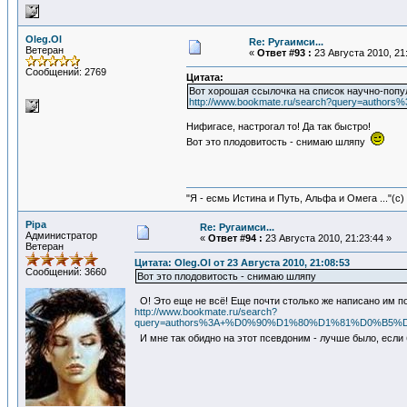
Oleg.Ol
Re: Ругаимси...
Ветеран
«
Ответ #93 :
23 Августа 2010, 21
Сообщений: 2769
Цитата:
Вот хорошая ссылочка на список научно-попу
http://www.bookmate.ru/search?query
Нифигасе, настрогал то! Да так быстро!
Вот это плодовитость - снимаю шляпу
"Я - есмь Истина и Путь, Альфа и Омега ..."(с)
Pipa
Re: Ругаимси...
Администратор
«
Ответ #94 :
23 Августа 2010, 21:23:44 »
Ветеран
Цитата: Oleg.Ol от 23 Августа 2010, 21:08:53
Сообщений: 3660
Вот это плодовитость - снимаю шляпу
О! Это еще не всё! Еще почти столько же написано им п
http://www.bookmate.ru/search?
query=authors%3A+%D0%90%D1%80%D1%81%D0%
И мне так обидно на этот псевдоним - лучше было, если 