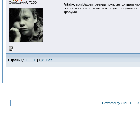
Сообщений: 7250
Vitaliy
, при Вашем рвении появляется шальная 
это не про семью и отвлеченную специальность
форуме...
Страниц:
1
...
5
6
[
7
]
8
Все
Powered by SMF 1.1.10