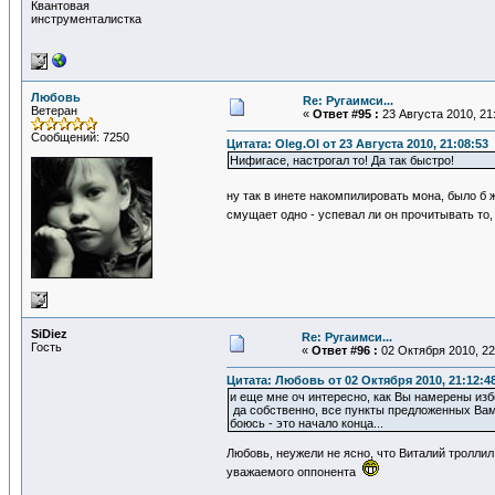
Квантовая
инструменталистка
Любовь
Re: Ругаимси...
Ветеран
«
Ответ #95 :
23 Августа 2010, 21
Сообщений: 7250
Цитата: Oleg.Ol от 23 Августа 2010, 21:08:53
Нифигасе, настрогал то! Да так быстро!
ну так в инете накомпилировать мона, было б
смущает одно - успевал ли он прочитывать то, 
SiDiеz
Re: Ругаимси...
Гость
«
Ответ #96 :
02 Октября 2010, 22
Цитата: Любовь от 02 Октября 2010, 21:12:4
и еще мне оч интересно, как Вы намерены избе
да собственно, все пункты предложенных Вам
боюсь - это начало конца...
Любовь, неужели не ясно, что Виталий троллил
уважаемого оппонента