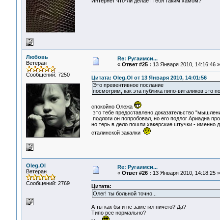
Интернет что-ли делает тебя таким хамом?
Любовь
Re: Ругаимси...
Ветеран
«
Ответ #25 :
13 Января 2010, 14:16:46 »
Сообщений: 7250
Цитата: Oleg.Ol от 13 Января 2010, 14:01:56
Это превентивное послание
посмотрим, как эта публика пипо-виталиков это по
спокойно Олежа
это тебе предоставлено доказательство "мышлени
подлоги он попробовал, но его подлог Ариадна прос
но терь в дело пошли хакерские штучки - именно д
сталинской закалки
Oleg.Ol
Re: Ругаимси...
Ветеран
«
Ответ #26 :
13 Января 2010, 14:18:25 »
Сообщений: 2769
Цитата:
Олег! ты больной точно...
А ты как бы и не заметил ничего? Да?
Типо все нормально?