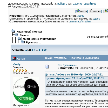
Добро пожаловать,
Гость
. Пожалуйста,
войдите
или
зарегистрируйтесь
.
07 Августа 2026, 02:27:57
Новости:
Книгу С.Доронина "Квантовая магия" читать
здесь
Материалы старого сайта "Физика Магии" доступны для просмотра
здесь
О замеченных глюках просьба писать на почту
quantmag@mail.ru
Квантовый Портал
Разное
0 Пользователей 
Лирические отступления
Ругаимси...
Страниц:
1
[
2
]
3
4
...
8
Все
Тема: Ругаимси... (Прочитано 257859 раз)
Автор
Vitaliy
Re: Ругаимси...
Ветеран
«
Ответ #15 :
19 Ноября 2009, 21:41:32 »
Сообщений: 5586
Цитата: Любовь от 19 Ноября 2009, 20:27:51
Цитата: Ариадна от 19 Ноября 2009, 18:08:11
Тут радоваться надо, что человек наши сообщения
Значит считает их особо ценными как для себя, т
особо ценными он считает свои сообщения и Пипус
а остальные он искажает до удобного для себя вид
Ты, мать, как всегда, нелепицу несешь. Твои цен
кавычках и с указанием на сам постинг. Возьми п
Материалист
лжи в отношении возводимой напраслины относите