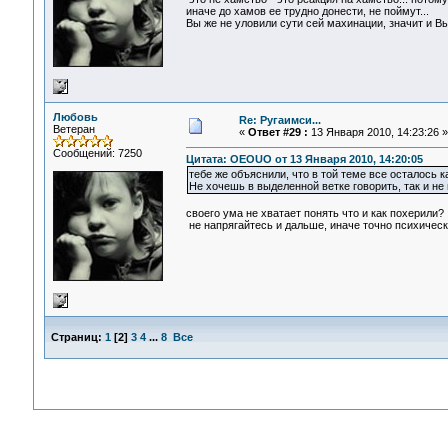
иначе до хамов ее трудно донести, не поймут...
Вы же не уловили сути сей махинации, значит и В
Любовь
Re: Ругаимси...
Ветеран
«
Ответ #29 :
13 Января 2010, 14:23:26 »
Сообщений: 7250
Цитата: OEOUO от 13 Января 2010, 14:20:05
тебе же объяснили, что в той теме все осталось ка
Не хочешь в выделенной ветке говорить, так и не
своего ума не хватает понять что и как похерили?
не напрягайтесь и дальше, иначе точно психическ
Страниц:
1
[
2
]
3
4
...
8
Все