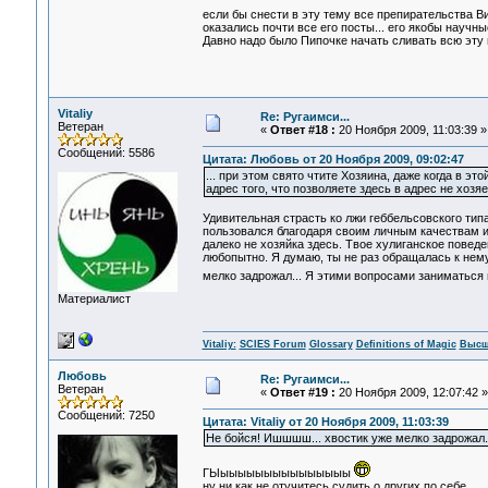
если бы снести в эту тему все препирательства В
оказались почти все его посты... его якобы науч
Давно надо было Пипочке начать сливать всю эту 
Vitaliy
Re: Ругаимси...
Ветеран
«
Ответ #18 :
20 Ноября 2009, 11:03:39 »
Сообщений: 5586
Цитата: Любовь от 20 Ноября 2009, 09:02:47
... при этом свято чтите Хозяина, даже когда в э
адрес того, что позволяете здесь в адрес не хозяев
Удивительная страсть ко лжи геббельсовского ти
пользовался благодаря своим личным качествам и гл
далеко не хозяйка здесь. Твое хулиганское поведе
любопытно. Я думаю, ты не раз обращалась к нему
мелко задрожал... Я этими вопросами заниматься 
Материалист
Vitaliy:
SCIES Forum
Glossary
Definitions of Magic
Высш
Любовь
Re: Ругаимси...
Ветеран
«
Ответ #19 :
20 Ноября 2009, 12:07:42 »
Сообщений: 7250
Цитата: Vitaliy от 20 Ноября 2009, 11:03:39
Не бойся! Ишшшш... хвостик уже мелко задрожал..
ГЫыыыыыыыыыыыыыыы
ну ни как не отучитесь судить о других по себе...