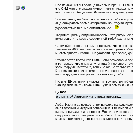
Про искажения ты вообще нахально врешь. Если я 
что СИД мне это сказал лично - чего я никогда не 
выстраивала. Академика Фейгина кто поучал, учил
Это же очевидно было, что оставлять тебя в админ
еще собираюсь время от времени как-то убеждать т
удовольствие весьма сомнительное...
Укоротить рога у бодливой коровы - это разумное 
полагаешь, что кроме озвученной тобой картины м
С другой стороны, ты сама признала, что в проток
хламом из 4000 постингов, из которых треть - обл
многомерность, граничные условия. Для этого, де
Что касается постингов Пипы - они безусловно зас
и тут врешь, что она моя ученица. У нее много то
этом форуме. Кстати, я, конечно же, не только ее
К своим постингам я тоже отношусь серьезно - то
во что труд не вкладывается - вот как у тебя...
Пилите, Шура, пилите - может и твои постинги буд
Скандалила бы ты поменьше - уже в темах бы был
Цитата:
а с цитатой Анатолия - это ваще низость...
Люба! Извини за резкость, но ты сама напрашива
был глубоким и мудрым товарищем. Его мысли и в
рассматривали ряд вопросов. Его цитату я привел
содержательного возражения не было. Так что сво
можем. Тем более, что ты высокомерно считаешь,