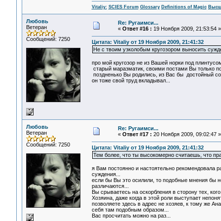
Vitaliy:
SCIES Forum
Glossary
Definitions of Magic
Высш
Любовь
Re: Ругаимси...
Ветеран
«
Ответ #16 :
19 Ноября 2009, 21:53:54 »
Сообщений: 7250
Цитата: Vitaliy от 19 Ноября 2009, 21:41:32
Не с твоим узколобым кругозором выносить сужде
про мой кругозор не из Вашей норки под плинтусом
старый маразматик, своими постами Вы только по
поздненько Вы родились, из Вас бы достойный со
он тоже свой труд вкладывал...
Любовь
Re: Ругаимси...
Ветеран
«
Ответ #17 :
20 Ноября 2009, 09:02:47 »
Сообщений: 7250
Цитата: Vitaliy от 19 Ноября 2009, 21:41:32
Тем более, что ты высокомерно считаешь, что пр
я Вам постоянно и настоятельно рекомендовала р
суждения...
если бы Вы это осилили, то подобные мнения бы н
различаются...
Вы срываетесь на оскорбления в сторону тех, кого 
Хозяина, даже когда в этой роли выступает непоня
позволяете здесь в адрес не хозяев, к тому же А
себя там подобным образом...
Вас просчитать можно на раз...