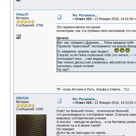
Oleg.Ol
Re: Ругаимси...
Ветеран
«
Ответ #23 :
13 Января 2010, 14:01:56 »
Сообщений: 2769
Это превентивное послание
посмотрим, как эта публика пипо-виталиков это по
Цитата:
Вот так, товарисч Доронин, ... Пипа предала тебя
Провела "квантовый" эксперимент на манер Валери
И, наверное, мораль щас выдаст ...
Сергей, если Пипа позволила тебе это читать, --- г
потенциал пока ... сам видищь ...
Как только дискуссия сложилась абсолютно ясно 
началась херня полная
Ну как?
"Я - есмь Истина и Путь, Альфа и Омега ..."(с)
OEOUO
Re: Ругаимси...
Ветеран
«
Ответ #24 :
13 Января 2010, 14:13:03 »
Сообщений: 1283
Олег! ты больной точно... психически больной.
это разновидность эзотериков такая. Сначала сви
мировые эзотерические учения.
А она вот - никуда не делась... и на бытовом уро
неужели ты и в жизни такой?
Не поверю!
Долго бы не проходил по земле...