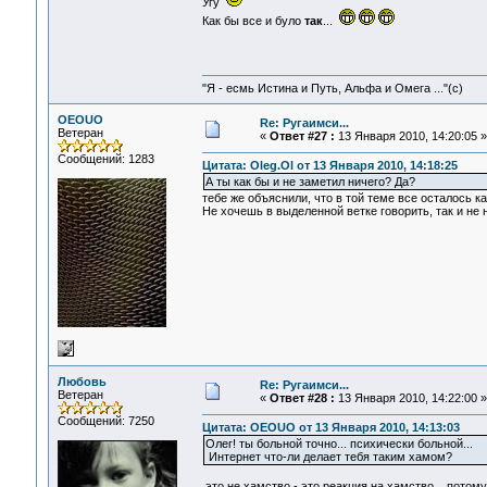
Угу
Как бы все и було
так
...
"Я - есмь Истина и Путь, Альфа и Омега ..."(с)
OEOUO
Re: Ругаимси...
Ветеран
«
Ответ #27 :
13 Января 2010, 14:20:05 »
Сообщений: 1283
Цитата: Oleg.Ol от 13 Января 2010, 14:18:25
А ты как бы и не заметил ничего? Да?
тебе же объяснили, что в той теме все осталось ка
Не хочешь в выделенной ветке говорить, так и не 
Любовь
Re: Ругаимси...
Ветеран
«
Ответ #28 :
13 Января 2010, 14:22:00 »
Сообщений: 7250
Цитата: OEOUO от 13 Января 2010, 14:13:03
Олег! ты больной точно... психически больной...
Интернет что-ли делает тебя таким хамом?
это не хамство - это реакция на хамство... потому