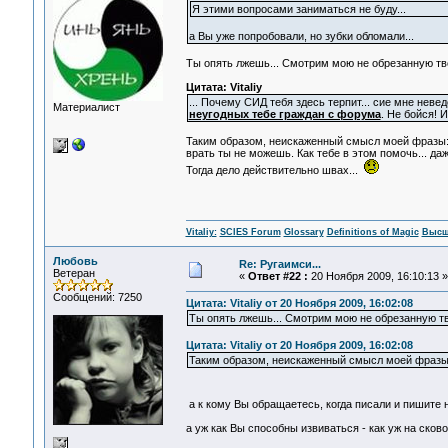
Я этими вопросами заниматься не буду...
а Вы уже попробовали, но зубки обломали...
Ты опять лжешь... Смотрим мою не обрезанную тв
Цитата: Vitaliy
... Почему СИД тебя здесь терпит... сие мне нев
Материалист
неугодных тебе граждан с форума
. Не бойся! 
Таким образом, неискаженный смысл моей фразы
врать ты не можешь. Как тебе в этом помочь... д
Тогда дело действительно швах...
Vitaliy:
SCIES Forum
Glossary
Definitions of Magic
Высш
Любовь
Re: Ругаимси...
Ветеран
«
Ответ #22 :
20 Ноября 2009, 16:10:13 »
Сообщений: 7250
Цитата: Vitaliy от 20 Ноября 2009, 16:02:08
Ты опять лжешь... Смотрим мою не обрезанную т
Цитата: Vitaliy от 20 Ноября 2009, 16:02:08
Таким образом, неискаженный смысл моей фразы:
а к кому Вы обращаетесь, когда писали и пишите 
а уж как Вы способны извиваться - как уж на сково