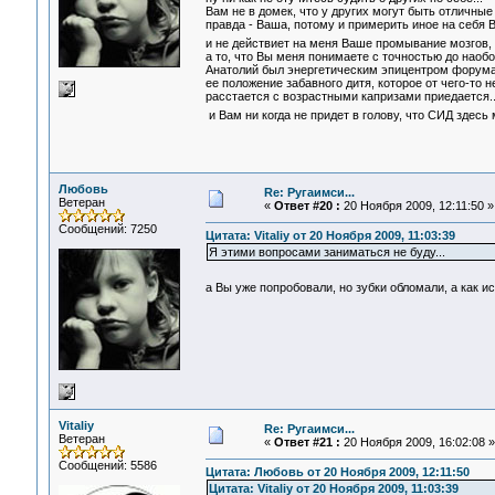
Вам не в домек, что у других могут быть отличные
правда - Ваша, потому и примерить иное на себя Вы
и не действиет на меня Ваше промывание мозгов, 
а то, что Вы меня понимаете с точностью до наобо
Анатолий был энергетическим эпицентром форума, 
ее положение забавного дитя, которое от чего-то н
расстается с возрастными капризами приедается...
и Вам ни когда не придет в голову, что СИД здесь
Любовь
Re: Ругаимси...
Ветеран
«
Ответ #20 :
20 Ноября 2009, 12:11:50 »
Сообщений: 7250
Цитата: Vitaliy от 20 Ноября 2009, 11:03:39
Я этими вопросами заниматься не буду...
а Вы уже попробовали, но зубки обломали, а как 
Vitaliy
Re: Ругаимси...
Ветеран
«
Ответ #21 :
20 Ноября 2009, 16:02:08 »
Сообщений: 5586
Цитата: Любовь от 20 Ноября 2009, 12:11:50
Цитата: Vitaliy от 20 Ноября 2009, 11:03:39