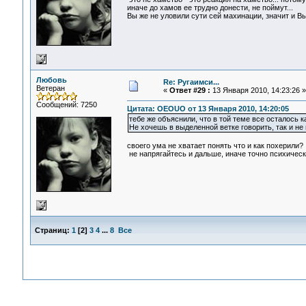
иначе до хамов ее трудно донести, не поймут...
Вы же не уловили сути сей махинации, значит и В
Любовь
Re: Ругаимси...
Ветеран
«
Ответ #29 :
13 Января 2010, 14:23:26 »
Сообщений: 7250
Цитата: OEOUO от 13 Января 2010, 14:20:05
тебе же объяснили, что в той теме все осталось ка
Не хочешь в выделенной ветке говорить, так и не
своего ума не хватает понять что и как похерили?
не напрягайтесь и дальше, иначе точно психическ
Страниц:
1
[
2
]
3
4
...
8
Все