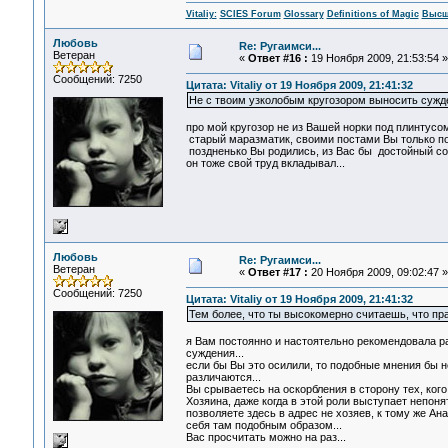
Vitaliy:
SCIES Forum
Glossary
Definitions of Magic
Высш
Любовь
Re: Ругаимси...
Ветеран
«
Ответ #16 :
19 Ноября 2009, 21:53:54 »
Сообщений: 7250
Цитата: Vitaliy от 19 Ноября 2009, 21:41:32
Не с твоим узколобым кругозором выносить сужде
про мой кругозор не из Вашей норки под плинтусом
старый маразматик, своими постами Вы только по
поздненько Вы родились, из Вас бы достойный со
он тоже свой труд вкладывал...
Любовь
Re: Ругаимси...
Ветеран
«
Ответ #17 :
20 Ноября 2009, 09:02:47 »
Сообщений: 7250
Цитата: Vitaliy от 19 Ноября 2009, 21:41:32
Тем более, что ты высокомерно считаешь, что пр
я Вам постоянно и настоятельно рекомендовала р
суждения...
если бы Вы это осилили, то подобные мнения бы н
различаются...
Вы срываетесь на оскорбления в сторону тех, кого 
Хозяина, даже когда в этой роли выступает непоня
позволяете здесь в адрес не хозяев, к тому же А
себя там подобным образом...
Вас просчитать можно на раз...