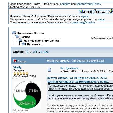
Добро пожаловать,
Гость
. Пожалуйста,
войдите
или
зарегистрируйтесь
.
06 Августа 2026, 10:47:56
Новости:
Книгу С.Доронина "Квантовая магия" читать
здесь
Материалы старого сайта "Физика Магии" доступны для просмотра
здесь
О замеченных глюках просьба писать на почту
quantmag@mail.ru
Квантовый Портал
Разное
0 Пользователей 
Лирические отступления
Ругаимси...
Страниц:
1
[
2
]
3
4
...
8
Все
Тема: Ругаимси... (Прочитано 257644 раз)
Автор
Vitaliy
Re: Ругаимси...
Ветеран
«
Ответ #15 :
19 Ноября 2009, 21:41:32 »
Сообщений: 5586
Цитата: Любовь от 19 Ноября 2009, 20:27:51
Цитата: Ариадна от 19 Ноября 2009, 18:08:11
Тут радоваться надо, что человек наши сообщения
Значит считает их особо ценными как для себя, т
особо ценными он считает свои сообщения и Пипус
а остальные он искажает до удобного для себя вид
Ты, мать, как всегда, нелепицу несешь. Твои цен
кавычках и с указанием на сам постинг. Возьми п
Материалист
лжи в отношении возводимой напраслины относите