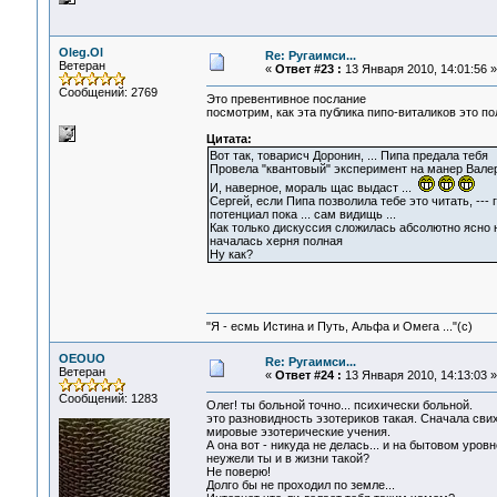
Oleg.Ol
Re: Ругаимси...
Ветеран
«
Ответ #23 :
13 Января 2010, 14:01:56 »
Сообщений: 2769
Это превентивное послание
посмотрим, как эта публика пипо-виталиков это по
Цитата:
Вот так, товарисч Доронин, ... Пипа предала тебя
Провела "квантовый" эксперимент на манер Валери
И, наверное, мораль щас выдаст ...
Сергей, если Пипа позволила тебе это читать, --- г
потенциал пока ... сам видищь ...
Как только дискуссия сложилась абсолютно ясно 
началась херня полная
Ну как?
"Я - есмь Истина и Путь, Альфа и Омега ..."(с)
OEOUO
Re: Ругаимси...
Ветеран
«
Ответ #24 :
13 Января 2010, 14:13:03 »
Сообщений: 1283
Олег! ты больной точно... психически больной.
это разновидность эзотериков такая. Сначала сви
мировые эзотерические учения.
А она вот - никуда не делась... и на бытовом уро
неужели ты и в жизни такой?
Не поверю!
Долго бы не проходил по земле...