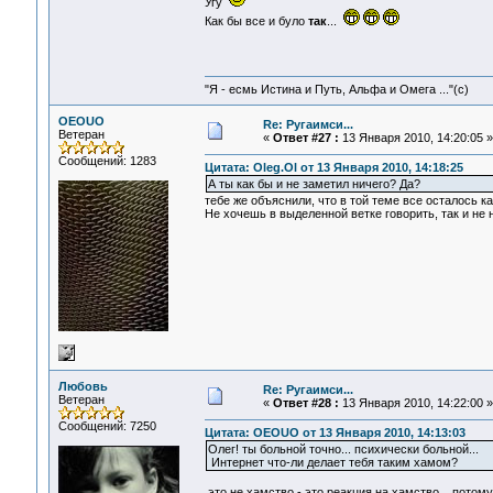
Угу
Как бы все и було
так
...
"Я - есмь Истина и Путь, Альфа и Омега ..."(с)
OEOUO
Re: Ругаимси...
Ветеран
«
Ответ #27 :
13 Января 2010, 14:20:05 »
Сообщений: 1283
Цитата: Oleg.Ol от 13 Января 2010, 14:18:25
А ты как бы и не заметил ничего? Да?
тебе же объяснили, что в той теме все осталось ка
Не хочешь в выделенной ветке говорить, так и не 
Любовь
Re: Ругаимси...
Ветеран
«
Ответ #28 :
13 Января 2010, 14:22:00 »
Сообщений: 7250
Цитата: OEOUO от 13 Января 2010, 14:13:03
Олег! ты больной точно... психически больной...
Интернет что-ли делает тебя таким хамом?
это не хамство - это реакция на хамство... потому