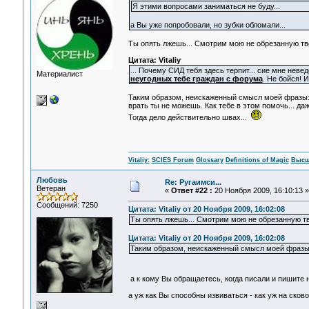
Я этими вопросами заниматься не буду...
а Вы уже попробовали, но зубки обломали...
Ты опять лжешь... Смотрим мою не обрезанную тв
Цитата: Vitaliy
... Почему СИД тебя здесь терпит... сие мне нев
Материалист
неугодных тебе граждан с форума
. Не бойся! 
Таким образом, неискаженный смысл моей фразы
врать ты не можешь. Как тебе в этом помочь... д
Тогда дело действительно швах...
Vitaliy:
SCIES Forum
Glossary
Definitions of Magic
Высш
Любовь
Re: Ругаимси...
Ветеран
«
Ответ #22 :
20 Ноября 2009, 16:10:13 »
Сообщений: 7250
Цитата: Vitaliy от 20 Ноября 2009, 16:02:08
Ты опять лжешь... Смотрим мою не обрезанную т
Цитата: Vitaliy от 20 Ноября 2009, 16:02:08
Таким образом, неискаженный смысл моей фразы:
а к кому Вы обращаетесь, когда писали и пишите 
а уж как Вы способны извиваться - как уж на сково