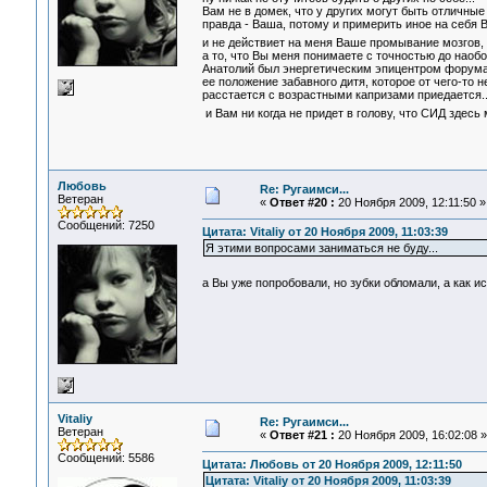
Вам не в домек, что у других могут быть отличные
правда - Ваша, потому и примерить иное на себя Вы
и не действиет на меня Ваше промывание мозгов, 
а то, что Вы меня понимаете с точностью до наобо
Анатолий был энергетическим эпицентром форума, 
ее положение забавного дитя, которое от чего-то н
расстается с возрастными капризами приедается...
и Вам ни когда не придет в голову, что СИД здесь
Любовь
Re: Ругаимси...
Ветеран
«
Ответ #20 :
20 Ноября 2009, 12:11:50 »
Сообщений: 7250
Цитата: Vitaliy от 20 Ноября 2009, 11:03:39
Я этими вопросами заниматься не буду...
а Вы уже попробовали, но зубки обломали, а как 
Vitaliy
Re: Ругаимси...
Ветеран
«
Ответ #21 :
20 Ноября 2009, 16:02:08 »
Сообщений: 5586
Цитата: Любовь от 20 Ноября 2009, 12:11:50
Цитата: Vitaliy от 20 Ноября 2009, 11:03:39