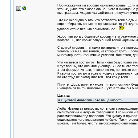
Про искажения ты вообще нахально врешь. Если я 
что СИД мне это сказал лично - чего я никогда не 
выстраивала. Академика Фейгина кто поучал, учил
Это же очевидно было, что оставлять тебя в админ
еще собираюсь время от времени как-то убеждать т
удовольствие весьма сомнительное...
Укоротить рога у бодливой коровы - это разумное 
полагаешь, что кроме озвученной тобой картины м
С другой стороны, ты сама признала, что в проток
хламом из 4000 постингов, из которых треть - обл
многомерность, граничные условия. Для этого, де
Что касается постингов Пипы - они безусловно зас
и тут врешь, что она моя ученица. У нее много то
этом форуме. Кстати, я, конечно же, не только ее
К своим постингам я тоже отношусь серьезно - то
во что труд не вкладывается - вот как у тебя...
Пилите, Шура, пилите - может и твои постинги буд
Скандалила бы ты поменьше - уже в темах бы был
Цитата:
а с цитатой Анатолия - это ваще низость...
Люба! Извини за резкость, но ты сама напрашива
был глубоким и мудрым товарищем. Его мысли и в
рассматривали ряд вопросов. Его цитату я привел
содержательного возражения не было. Так что сво
можем. Тем более, что ты высокомерно считаешь,