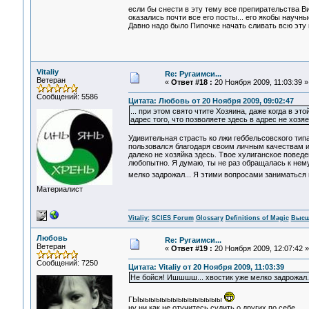
если бы снести в эту тему все препирательства В
оказались почти все его посты... его якобы науч
Давно надо было Пипочке начать сливать всю эту 
Vitaliy
Re: Ругаимси...
Ветеран
«
Ответ #18 :
20 Ноября 2009, 11:03:39 »
Сообщений: 5586
Цитата: Любовь от 20 Ноября 2009, 09:02:47
... при этом свято чтите Хозяина, даже когда в э
адрес того, что позволяете здесь в адрес не хозяев
Удивительная страсть ко лжи геббельсовского ти
пользовался благодаря своим личным качествам и гл
далеко не хозяйка здесь. Твое хулиганское поведе
любопытно. Я думаю, ты не раз обращалась к нему
мелко задрожал... Я этими вопросами заниматься 
Материалист
Vitaliy:
SCIES Forum
Glossary
Definitions of Magic
Высш
Любовь
Re: Ругаимси...
Ветеран
«
Ответ #19 :
20 Ноября 2009, 12:07:42 »
Сообщений: 7250
Цитата: Vitaliy от 20 Ноября 2009, 11:03:39
Не бойся! Ишшшш... хвостик уже мелко задрожал..
ГЫыыыыыыыыыыыыыыы
ну ни как не отучитесь судить о других по себе...