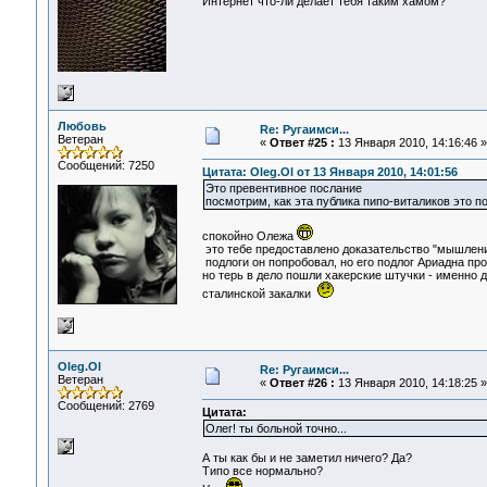
Интернет что-ли делает тебя таким хамом?
Любовь
Re: Ругаимси...
Ветеран
«
Ответ #25 :
13 Января 2010, 14:16:46 »
Сообщений: 7250
Цитата: Oleg.Ol от 13 Января 2010, 14:01:56
Это превентивное послание
посмотрим, как эта публика пипо-виталиков это по
спокойно Олежа
это тебе предоставлено доказательство "мышлени
подлоги он попробовал, но его подлог Ариадна прос
но терь в дело пошли хакерские штучки - именно д
сталинской закалки
Oleg.Ol
Re: Ругаимси...
Ветеран
«
Ответ #26 :
13 Января 2010, 14:18:25 »
Сообщений: 2769
Цитата:
Олег! ты больной точно...
А ты как бы и не заметил ничего? Да?
Типо все нормально?