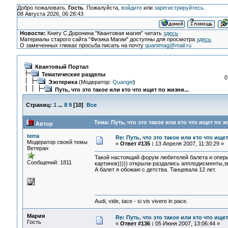
Добро пожаловать,
Гость
. Пожалуйста,
войдите
или
зарегистрируйтесь
.
08 Августа 2026, 06:28:43
Новости:
Книгу С.Доронина "Квантовая магия" читать
здесь
Материалы старого сайта "Физика Магии" доступны для просмотра
здесь
О замеченных глюках просьба писать на почту
quantmag@mail.ru
Квантовый Портал
Тематические разделы
0
Эзотерика
(Модератор:
Quangel
)
Путь, что это такое или кто что ищет по жизни...
Страниц:
1
...
8
9
[
10
]
Все
Тема: Путь, что это такое или кто что ищет по ж
Автор
terra
Re: Путь, что это такое или кто что ищет
Модератор своей темы
«
Ответ #135 :
13 Апреля 2007, 11:30:29 »
Ветеран
Такой настоящий форум любителей балета и оперы
Сообщений: 1811
картинок))))) открыла-раздались апплодисменты,з
А балет я обожаю с детства. Танцевала 12 лет.
Audi, vide, tace - si vis vivere in pace.
Мария
Re: Путь, что это такое или кто что ищет
Гость
«
Ответ #136 :
05 Июня 2007, 13:06:44 »