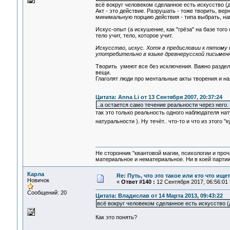
всё вокруг человеком сделанное есть искусство (
Акт - это действие. Разрушать - тоже творить, вер
минимальную порцию действия - типа выбрать, нав
Искус-опыт (а искушение, как "грёза" на базе тог
тело учит, тело, которое учит.
Искусство, искус. Хотя в предисловии к пятому
употребительно в языке древнерусской письмен
Творить умеют все без исключения. Важно раздели
вещи.
Глаголят люди про ментальные акты творения и наз
Цитата: Anna Li от 13 Сентября 2007, 20:37:24
..а остается само течение реальности через него.
так это только реальность одного наблюдателя на
натуральности ). Ну течёт.. что-то и что из этого
Не сторонник "квантовой магии, психологии и проч
материальное и нематериальное. Ни в коей партии
Карла
Re: Путь, что это такое или кто что ищет
Новичок
«
Ответ #140 :
12 Сентября 2017, 06:56:01 
Сообщений: 20
Цитата: Владислав от 14 Марта 2013, 09:43:22
всё вокруг человеком сделанное есть искусство (
Как это понять?