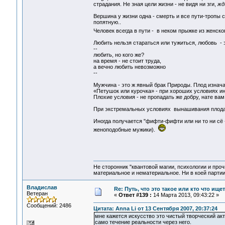
страдания. Не зная цели жизни - не видя ни зги,
жд
Вершина у жизни одна - смерть и все пути-тропы с
попятную..
Человек всегда в пути - в неком прыжке из женско
Любить нельзя стараться или тужиться, любовь - это
--
любить, но кого же?
на время - не стоит труда,
а вечно любить невозможно
--
Мужчина - это ж явный брак Природы. Плод изнач
«Петушок или курочка» - при хороших условиях ин
Плохие условия - не пропадать же добру, нате вам
При экстремальных условиях вынашивания плода 
Иногда получается "фифти-фифти или ни то ни сё 
женоподобные мужики).
Не сторонник "квантовой магии, психологии и проч
материальное и нематериальное. Ни в коей партии
Владислав
Re: Путь, что это такое или кто что ищет
Ветеран
«
Ответ #139 :
14 Марта 2013, 09:43:22 »
Сообщений: 2486
Цитата: Anna Li от 13 Сентября 2007, 20:37:24
мне кажется искусство это чистый творческий акт
само течение реальности через него.