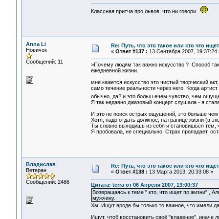
Классная притча про львов, что ни говори.
Anna Li
Re: Путь, что это такое или кто что ищет
Новичок
«
Ответ #137 :
13 Сентября 2007, 19:37:24 
Сообщений: 11
>Почему людям так важно искусство ? Способ таки
ежедневной жизни.
мне кажется искусство это чистый творческий акт,
само течение реальности через него. Когда артист
обычно, да? и это больш ечем чувство, чем ощуще
Я так недавно джазовый концерт слушала - я стал
И это не поиск острых ощущений, это больше чем
Хотя, надо отдать должное, на границе жизни (в э
Ты словно выходишь из себя и становишься тем, ч
Я пробовала, не специально. Страх пропадает, ост
Владислав
Re: Путь, что это такое или кто что ищет
Ветеран
«
Ответ #138 :
13 Марта 2013, 20:33:08 »
Сообщений: 2486
Цитата: terra от 06 Апреля 2007, 13:00:37
Возвращаясь к теме " кто, что ищет по жизни" , 
мужчину.
Хм. Ищут вроде бы только то важное, что имели да
Ищут, чтоб восстановить своё "владение", иначе л