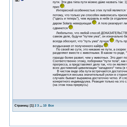
пути. Эти два типа пути можно даже назвать так: 1)
приз
.
Интересной особенностью этих путей является то, 
потому, что только ум способен живописать приз
("здесь и теперь"), чем журавль в небе (в отдале
даром Solaris неверующая
. А тело реагирует л
сдвинется
.
Любопытно, что любой способ ДОКАЗАТЕЛЬСТВА ил
самом деле, будучи "путем ума", он изначально б
всегда обоснует, что "путь ума" лучше
. Путь п
воздыхания от полученного кайфа
.
По своей же сути, это никакие не пути, а скорее
разделяют вместе с животными. В каком-то роде, "
гораздо более развит, чем у животных. Это дает по
Соответственно этому, поборники "пути тела", как
прогресса, а представляют дело так, что он являе
всех достижений цивилизации "западного" типа (в
В чистом виде оба пути встречаются достаточно
наблюдается весьма значительный уклон в сторону 
случаях бывает выражена достаточно четко. И сл
конкретного индивидуума. Реакция только на это с
(на этом пока прервусь)
Страниц:
[
1
]
2
3
...
10
Все