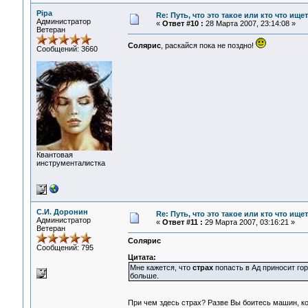
Pipa
Re: Путь, что это такое или кто что ищет
Администратор
«
Ответ #10 :
28 Марта 2007, 23:14:08 »
Ветеран
Солярис
, раскайся пока не поздно!
Сообщений: 3660
Квантовая
инструменталистка
С.И. Доронин
Re: Путь, что это такое или кто что ищет
Администратор
«
Ответ #11 :
29 Марта 2007, 03:16:21 »
Ветеран
Солярис
Сообщений: 795
Цитата:
Мне кажется, что
страх
попасть в Ад приносит гор
больше.
При чем здесь страх? Разве Вы боитесь машин, к