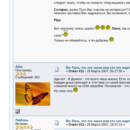
следует знать, чтобы не попасть «под машину» ил
Солярис
, разве Путь Вас совсем не интересует?
немного заставил Вас задуматься. Вы полагаете, о
Pipa
Вот чертенок, опять шалит!
.
Пипа
, как 
силу?
Только не обижайтесь, я по-доброму
.
Alfia
Re: Путь, что это такое или кто что ищет
Постоялец
«
Ответ #12 :
29 Марта 2007, 05:27:56 »
Сообщений: 263
Ада нет . И Дьявол - это всего лишь маска. Есть то
Каждая душа приходит в этот мир со своей миссие
слишком много на себя нагребли. Посмертие - это 
Ну типа того
Любовь
Re: Путь, что это такое или кто что ищет
Ветеран
«
Ответ #13 :
29 Марта 2007, 18:37:14 »