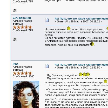
Тогда он просто погибнет. Мировой Океан поглоти
Сообщений: 795
С.И. Доронин
Re: Путь, что это такое или кто что ищет
Администратор
«
Ответ #4 :
28 Марта 2007, 00:11:02 »
Ветеран
Не самое плохое
, может быть гораздо хуже…
Сообщений: 795
великом счастье, чтобы его сознание бесследно 
зубов».
За все придется платить, НеЗНАНИЕ Законов и Ми
ЗНАНИЕ и на этой основе верно проложенный Курс
спасение, пока он еще «на корабле»
.
Pipa
Re: Путь, что это такое или кто что ищет
Администратор
«
Ответ #5 :
28 Марта 2007, 02:51:50 »
Ветеран
Ну, Солярка, ты и даёшь!
Сообщений: 3660
Одно не могу понять, чего ты забыла на этом фо
всего подходит к твоей чувствительной натуре
На подходящем для себя форуме ты бы с легкост
собственной правоте. Зачем тебе ученый сухарь,
Счастья ищешь? А кто сказал, что счастье в пот
слова из рассказа, когда сидела на камнях "Сидеть
уместен". Не замечаешь аналогии с походом в гост
"На какое-то мгновение у меня мелькнула мысль: "
твое "нельзя" было словом ума, подавившее эту 
это продать можно? А за знания нельзя?