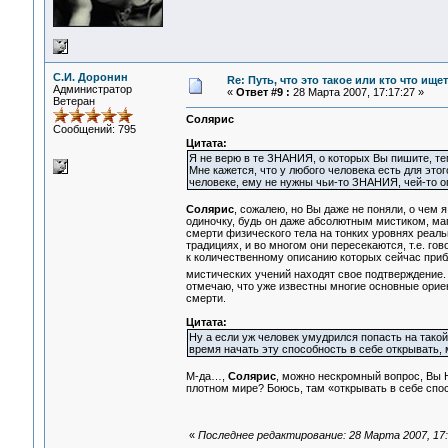
С.И. Доронин
Re: Путь, что это такое или кто что ищет
Администратор
«
Ответ #9 :
28 Марта 2007, 17:17:27 »
Ветеран
Солярис
Сообщений: 795
Цитата:
Я не верю в те ЗНАНИЯ, о которых Вы пишите, тем
Мне кажется, что у любого человека есть для это
человеке, ему не нужны чьи-то ЗНАНИЯ, чей-то оп
Солярис
, сожалею, но Вы даже не поняли, о чем 
одиночку, будь он даже абсолютным мистиком, маг
смерти физического тела на тонких уровнях реал
традициях, и во многом они пересекаются, т.е. го
к количественному описанию которых сейчас приб
мистических учений находят свое подтверждение
отмечаю, что уже известны многие основные орие
смерти.
Цитата:
Ну а если уж человек умудрился попасть на такой
время начать эту способность в себе открывать, 
М-да…,
Солярис
, можно нескромный вопрос, Вы Но
плотном мире? Боюсь, там «открывать в себе спо
«
Последнее редактирование: 28 Марта 2007, 17: