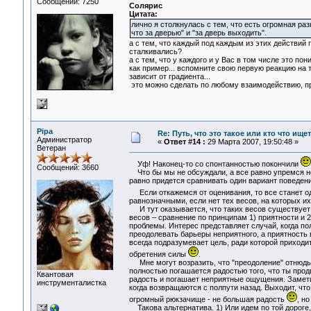
Сообщений: 7250
Солярис
Цитата:
лично я столкнулась с тем, что есть огромная раз
что за дверью" и "за дверь выходить".
а с тем, что каждый под каждым из этих действий 
сталкивались?
а с тем, что у каждого и у Вас в том числе это п
как пример... вспомните свою первую реакцию на 
зависит от градиента...
это можно сделать по любому взаимодействию, прос
Pipa
Re: Путь, что это такое или кто что ищет
Администратор
«
Ответ #14 :
29 Марта 2007, 19:50:48 »
Ветеран
Уф! Наконец-то со спонтанностью покончили
Сообщений: 3660
Что бы мы не обсуждали, а все равно упремся но
равно придется сравнивать один вариант поведения
Если откажемся от оценивания, то все станет оди
равнозначными, если нет тех весов, на которых и
И тут оказывается, что таких весов существует 
весов – сравнение по принципам 1) приятности и 2)
проблемы. Интерес представляет случай, когда пол
преодолевать барьеры неприятного, а приятность
всегда подразумевает цель, ради которой приходи
обретения силы
.
Мне могут возразить, что "преодоление" отнюдь н
полностью погашается радостью того, что ты прод
Квантовая
радость и погашает неприятные ощущения. Замет
инструменталистка
когда возвращаются с полпути назад. Выходит, что 
огромный рюкзачище - не большая радость
, н
Такова альтернатива. 1) Или идем по той дороге, 