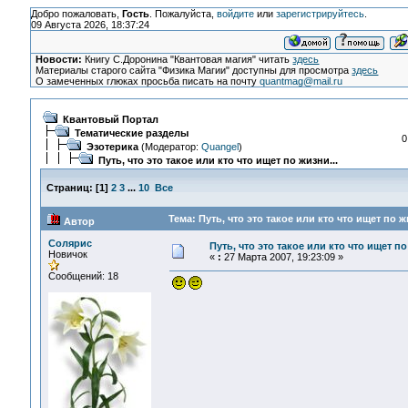
Добро пожаловать,
Гость
. Пожалуйста,
войдите
или
зарегистрируйтесь
.
09 Августа 2026, 18:37:24
Новости:
Книгу С.Доронина "Квантовая магия" читать
здесь
Материалы старого сайта "Физика Магии" доступны для просмотра
здесь
О замеченных глюках просьба писать на почту
quantmag@mail.ru
Квантовый Портал
Тематические разделы
0
Эзотерика
(Модератор:
Quangel
)
Путь, что это такое или кто что ищет по жизни...
Страниц:
[
1
]
2
3
...
10
Все
Тема: Путь, что это такое или кто что ищет по ж
Автор
Солярис
Путь, что это такое или кто что ищет по
Новичок
«
:
27 Марта 2007, 19:23:09 »
Сообщений: 18