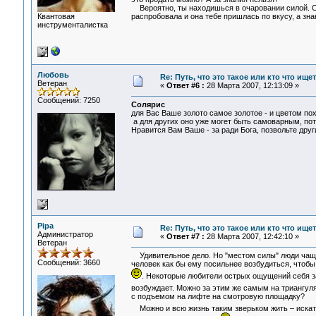
Вероятно, ты находишься в очаровании силой. Ост
Квантовая
распробовала и она тебе пришлась по вкусу, а знан
инструменталистка
Любовь
Re: Путь, что это такое или кто что ищет
Ветеран
«
Ответ #6 :
28 Марта 2007, 12:13:09 »
Сообщений: 7250
Солярис
для Вас Ваше золото самое золотое - и цветом пох
а для других оно уже могет быть самоварным, потом
Нравится Вам Ваше - за ради Бога, позвольте друг
Pipa
Re: Путь, что это такое или кто что ищет
Администратор
«
Ответ #7 :
28 Марта 2007, 12:42:10 »
Ветеран
Удивительное дело. Но "местом силы" люди чаще в
Сообщений: 3660
человек как бы ему посильнее возбудиться, чтобы
. Некоторые любители острых ощущений себя за
возбуждает. Можно за этим же самым на триангу
с подъемом на лифте на смотровую площадку?
Можно и всю жизнь таким зверьком жить – искат