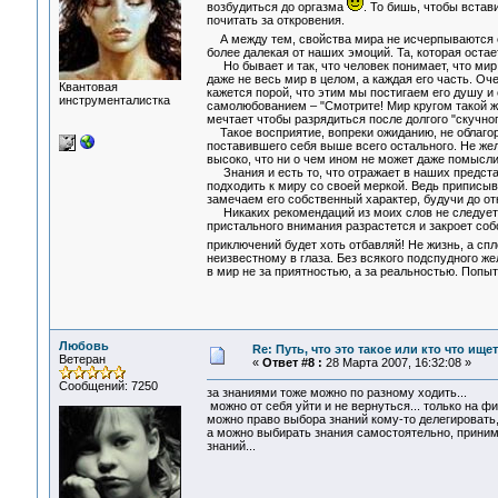
возбудиться до оргазма
. То бишь, чтобы встав
почитать за откровения.
А между тем, свойства мира не исчерпываются 
более далекая от наших эмоций. Та, которая оста
Но бывает и так, что человек понимает, что мир ж
даже не весь мир в целом, а каждая его часть. О
Квантовая
кажется порой, что этим мы постигаем его душу 
инструменталистка
самолюбованием – "Смотрите! Мир кругом такой же,
мечтает чтобы разрядиться после долгого "скучног
Такое восприятие, вопреки ожиданию, не облагор
поставившего себя выше всего остального. Не жел
высоко, что ни о чем ином не может даже помысли
Знания и есть то, что отражает в наших представ
подходить к миру со своей меркой. Ведь приписыв
замечаем его собственный характер, будучи до от
Никаких рекомендаций из моих слов не следует. Хо
пристального внимания разрастется и закроет собо
приключений будет хоть отбавляй! Не жизнь, а с
неизвестному в глаза. Без всякого подспудного же
в мир не за приятностью, а за реальностью. Попыт
Любовь
Re: Путь, что это такое или кто что ищет
Ветеран
«
Ответ #8 :
28 Марта 2007, 16:32:08 »
Сообщений: 7250
за знаниями тоже можно по разному ходить...
можно от себя уйти и не вернуться... только на ф
можно право выбора знаний кому-то делегировать, 
а можно выбирать знания самостоятельно, принима
знаний...