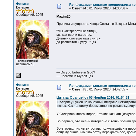
Феникс
Re: Фундаментальные предпосылки ко
Ветеран
«
Ответ #4 :
01 Июля 2023, 14:36:36 »
Сообщений: 1045
Maxim20
Причина и сущность Конца Света - в безднах Метаф
"Мы как трепетные птицы,
мы как свечи на ветру.
Дивный сон еще нам снится,
да развеется к утру..." (c)
таинственный
незнакомец
— Do you believe in God?
— I believe in Myself. (c)
Феникс
Re: Фундаментальные предпосылки ко
Ветеран
«
Ответ #5 :
01 Июля 2023, 14:42:55 »
Сообщений: 1045
Цитата: Quangel от 03 Ноября 2016, 01:54:31
Солярису нужен не конечный импульс негэнтропии
поток. Как человеку бессмысленно резать курицу,
У Соляриса много миров, - таких как наш (локусов
Во-первых, это очень интересно с точки зрения з
Во-вторых, пик негэнтропии, получившийся в про
общему значению / качеству перекрыть все, добы