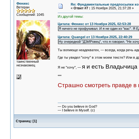
Феникс
Re: Фундаментальные предпосылки ко
Ветеран
«
Ответ #7 :
15 Ноября 2025, 21:37:28 »
Сообщений: 1045
Из другой темы:
Цитата: Феникс от 13 Ноября 2025, 02:53:28
Я ничего не профукивал. И я не один из "вас". Я 
Цитата: Quangel от 13 Ноября 2025, 22:40:29
Ну очередной "ДЭИРовец", что я говорил. "Не хо
Ты вопиюще неадекватен, — всегда, когда речь ид
Где ты увидел "хочу" в этом моем тексте? Или в д
таинственный
незнакомец
я и есть Владычица 
Я не "хочу", —
***
Страшно смотреть правде в г
— Do you believe in God?
— I believe in Myself. (c)
Страниц:
[
1
]