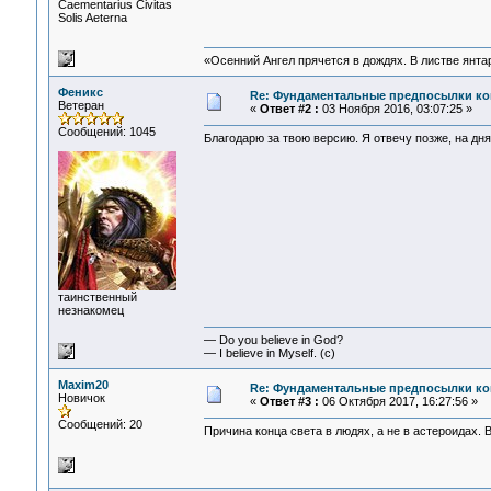
Сaementarius Civitas
Solis Aeterna
«Осенний Ангел прячется в дождях. В листве янтарн
Феникс
Re: Фундаментальные предпосылки ко
Ветеран
«
Ответ #2 :
03 Ноября 2016, 03:07:25 »
Сообщений: 1045
Благодарю за твою версию. Я отвечу позже, на дня
таинственный
незнакомец
— Do you believe in God?
— I believe in Myself. (c)
Maxim20
Re: Фундаментальные предпосылки ко
Новичок
«
Ответ #3 :
06 Октября 2017, 16:27:56 »
Сообщений: 20
Причина конца света в людях, а не в астероидах.