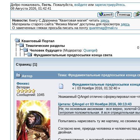
Добро пожаловать,
Гость
. Пожалуйста,
войдите
или
зарегистрируйтесь
.
08 Августа 2026, 01:42:41
Новости:
Книгу С.Доронина "Квантовая магия" читать
здесь
Материалы старого сайта "Физика Магии" доступны для просмотра
здесь
О замеченных глюках просьба писать на почту
quantmag@mail.ru
Квантовый Портал
Тематические разделы
0
Человек будущего
(Модератор:
Quangel
)
Фундаментальные предпосылки конца света
Страниц:
[
1
]
Тема: Фундаментальные предпосылки конца св
Автор
Феникс
Фундаментальные предпосылки конца
Ветеран
«
:
03 Ноября 2016, 01:32:40 »
Сообщений: 1045
Уважаемый QAngel отлично сформулировал кое-чт
Цитата: QAngel от 03 Ноября 2016, 00:13:43
Не, по основным аксиомам - все верно, золотой О
энтропия положительная. А вся отрицательная в
Попытаюсь нарисовать ту же картину, но своими к
Согласно мне, природа человека и человечества дв
двойная.
Соответственно, у духовной компоненты человека 