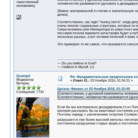
таинственный
человечество развивается (духовно) и деградируе
незнакомец
(Важно: материальной я считаю и значительную ча
догма).
Соответственно, нас ждет "конец света", когда д
очень многие социальные структуры, которые по ин
Сверхчеловека (или Императора из известного мифа
пессимистичном варианте катастрофа будет углубл
несколько разных, а вот оптимистический я вижу о
Это примерно то же самое, что называется сингул
— Do you believe in God?
— I believe in Myself. (c)
Quangel
Re: Фундаментальные предпосылки ко
Модератор
«
Ответ #1 :
03 Ноября 2016, 01:54:31 »
Ветеран
Цитата: Феникс от 03 Ноября 2016, 01:32:40
Сообщений: 7734
Соответственно, у духовной компоненты человека
Соответственно, человечество развивается (духо
Если бы мы материально деградировали,то из Па
материя распалась бы на квантовые состояния,а 
Поэтому наряду с увеличением энтропии Солярис
разрушается,тем более высокий импульс негэнтро
постоянное разрушение старых форм,и постоянно