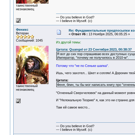
таинственный
незнакомец
— Do you believe in God?
— I believe in Myself. (c)
Феникс
Re: Фундаментальные предпосылки ко
Ветеран
«
Ответ #6 :
13 Ноября 2025, 06:05:25 »
Сообщений: 1045
Из другой темы:
Цитата: Quangel от 23 Сентября 2023, 00:38:37
Я вот до сих пор спрашиваю всех доступных сущн
Император, "почему не получилось в 2010-м".
Потому что "не по Сеньке шапка".
Ишь, чего захотел... Шкет и сопляк! А Доронин тво
Цитата:
Феня, блин, ты бы мог написать книгу про "огне
таинственный
незнакомец
"Огненный Сверхчеловек" на данный момент ровно
И "Нелокальную Теорию" я, как это ни странно дл
Там ей самое место...
— Do you believe in God?
— I believe in Myself. (c)