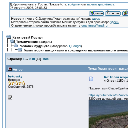
Добро пожаловать,
Гость
. Пожалуйста,
войдите
или
зарегистрируйтесь
.
07 Августа 2026, 23:03:33
Новости:
Книгу С.Доронина "Квантовая магия" читать
здесь
Материалы старого сайта "Физика Магии" доступны для просмотра
здесь
О замеченных глюках просьба писать на почту
quantmag@mail.ru
Квантовый Портал
Тематические разделы
Человек будущего
(Модератор:
Quangel
)
Голая теория вакцинации и сокращения населения какого именно
Страниц:
1
...
9
10
[
11
]
Все
Тема: Голая теория вакц
Автор
bykovsky
Re: Голая теор
Ветеран
«
Ответ #150 :
1
Сообщений: 2878
Под плитами Скара-Брей н
https://youtu.be/xwOuVnod
3200 лет до нашей эры, ж