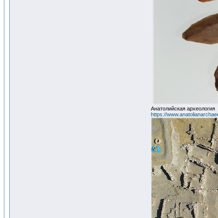
Анатолийская археология
https://www.anatolianarchae