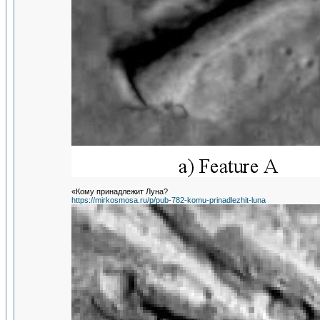
«Кому принадлежит Луна?
https://mirkosmosa.ru/p/pub-782-komu-prinadlezhit-luna