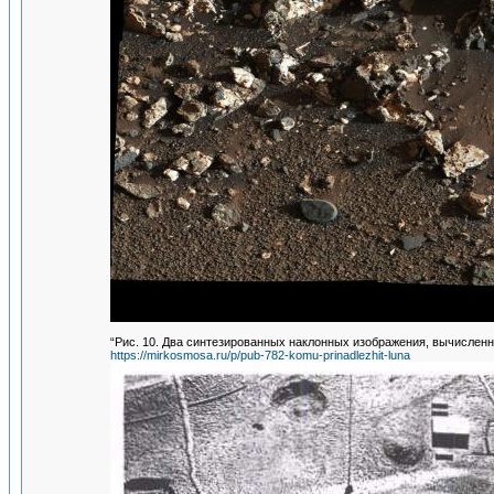
“Рис. 10. Два синтезированных наклонных изображения, вычислен
https://mirkosmosa.ru/p/pub-782-komu-prinadlezhit-luna