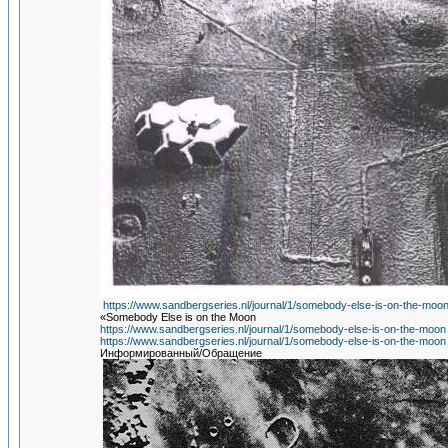
https://www.sandbergseries.nl/journal/1/somebody-else-is-on-the-moo
«Somebody Else is on the Moon
https://www.sandbergseries.nl/journal/1/somebody-else-is-on-the-moon
https://www.sandbergseries.nl/journal/1/somebody-else-is-on-the-moon
Информированный/Обращение