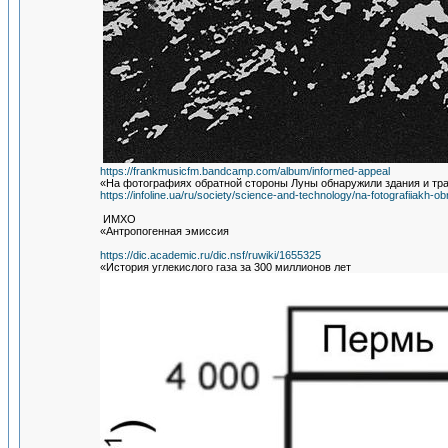
https://frankmusicfm.bandcamp.com/album/informed-appeal
«На фотографиях обратной стороны Луны обнаружили здания и тр
https://infoline.ua/ru/society/science-and-technology/na-fotografiiakh-o
ИМХО
«Антропогенная эмиссия
https://dic.academic.ru/dic.nsf/ruwiki/1655325
«История углекислого газа за 300 миллионов лет