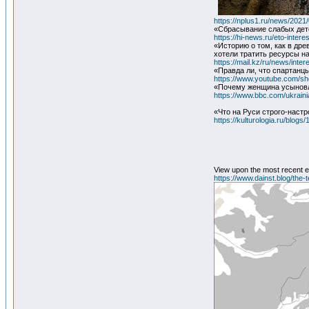
https://nplus1.ru/news/20
«Сбрасывание слабых дете
https://hi-news.ru/eto-inter
«Историю о том, как в дре
хотели тратить ресурсы на
https://mail.kz/ru/news/inter
«Правда ли, что спартанцы
https://www.youtube.com/s
«Почему женщина усынов
https://www.bbc.com/ukrain
«Что на Руси строго-наст
https://kulturologia.ru/blog
View upon the most recent e
https://www.dainst.blog/the-