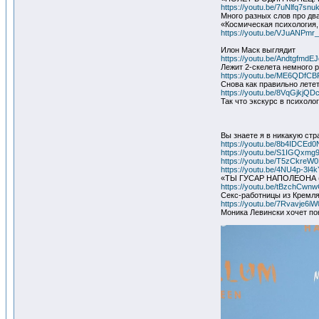
https://youtu.be/7uNlfq7snu
Много разных слов про дв
«Космическая психология, 
https://youtu.be/VJuANPmr
Илон Маск выглядит
https://youtu.be/AndtgfmdEJ
Лежит 2-скелета немного 
https://youtu.be/ME6QDfCB
Снова как правильно летет
https://youtu.be/8VqGjkjQD
Так что экскурс в психоло
Вы знаете я в никакую стр
https://youtu.be/8b4IDCEd
https://youtu.be/S1IGQxmg
https://youtu.be/T5zCkreW
https://youtu.be/4NU4p-3l4
«ТЫ ГУСАР НАПОЛЕОНА 
https://youtu.be/tBzchCwn
Секс-работницы из Кремля
https://youtu.be/7Rvavje6i
Моника Левински хочет по