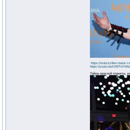
https://orda.kz/ilon-mask-
https://youtu.be/U49TmYIAi
Тайны красной планеты, и