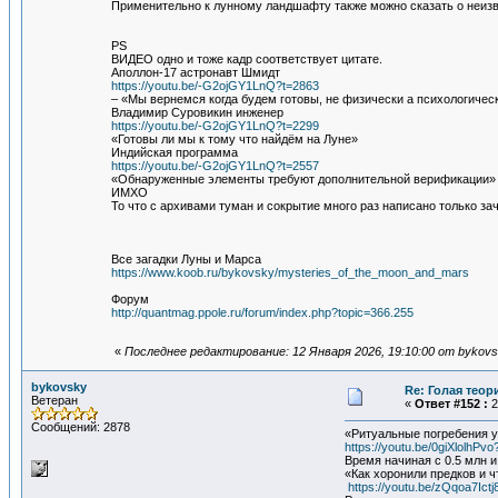
Применительно к лунному ландшафту также можно сказать о неиз
PS
ВИДЕО одно и тоже кадр соответствует цитате.
Аполлон-17 астронавт Шмидт
https://youtu.be/-G2ojGY1LnQ?t=2863
– «Мы вернемся когда будем готовы, не физически а психологичес
Владимир Суровикин инженер
https://youtu.be/-G2ojGY1LnQ?t=2299
«Готовы ли мы к тому что найдём на Луне»
Индийская программа
https://youtu.be/-G2ojGY1LnQ?t=2557
«Обнаруженные элементы требуют дополнительной верификации» «
ИМХО
То что с архивами туман и сокрытие много раз написано только за
Все загадки Луны и Марса
https://www.koob.ru/bykovsky/mysteries_of_the_moon_and_mars
Форум
http://quantmag.ppole.ru/forum/index.php?topic=366.255
«
Последнее редактирование: 12 Января 2026, 19:10:00 от bykov
bykovsky
Re: Голая теор
Ветеран
«
Ответ #152 :
2
Сообщений: 2878
«Ритуальные погребения у
https://youtu.be/0giXlolhPvo
Время начиная с 0.5 млн и 
«Как хоронили предков и ч
https://youtu.be/zQqoa7Ictj