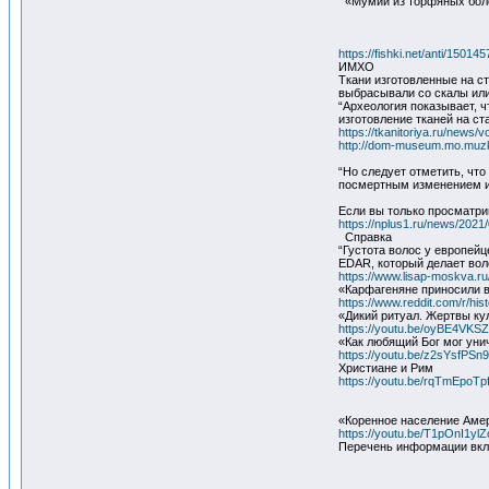
«Мумии из торфяных бол
https://fishki.net/anti/15014
ИМХО
Ткани изготовленные на с
выбрасывали со скалы или 
“Археология показывает, ч
изготовление тканей на ст
https://tkanitoriya.ru/n
http://dom-museum.mo.mu
“Но следует отметить, чт
посмертным изменением и 
Если вы только просматрив
https://nplus1.ru/news/20
Справка
“Густота волос у европейц
EDAR, который делает вол
https://www.lisap-moskva
«Карфагеняне приносили в
https://www.reddit.com/r/hi
«Дикий ритуал. Жертвы кул
https://youtu.be/oyBE4VKS
«Как любящий Бог мог уни
https://youtu.be/z2sYsfPSn
Христиане и Рим
https://youtu.be/rqTmEpoTp
«Коренное население Амер
https://youtu.be/T1pOnI1yl
Перечень информации вкл