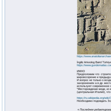
https://www.anatolianarchae
İngiliz Arkeolog Baird Türkiy
https://www.gundematlas.com/
ИМХО
Предположим что строители
мировоззрение и предыдущ
И вопрос не только о воз
захоронениях а в др. мест
используют современное о
“Месторождение меди, из к
(центральная Италия), что
https://ru.wikipedia.org/wiki
Необходимо подождать Зол
«
Последнее редактирован