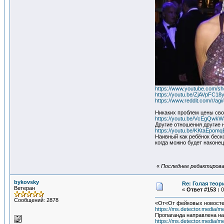
https://www.youtube.com/s
https://youtu.be/ZjAVpFC18
https://www.reddit.com/r/a
Никаких проблем цены сво
https://youtu.be/VcEgQwk
Другие отношения другие 
https://youtu.be/KKtaEpom
Наивный как ребёнок беск
когда можно будет наконец
«
Последнее редактирован
bykovsky
Re: Голая теор
Ветеран
«
Ответ #153 :
0
Сообщений: 2878
«От«От фейковых новосте
https://ms.detector.media/
Пропаганда направлена на
https://ms.detector.media/