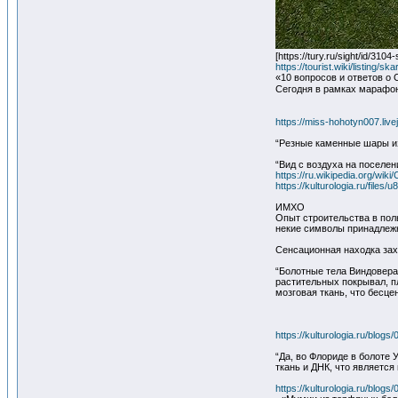
[https://tury.ru/sight/id/310
https://tourist.wiki/listing/ska
«10 вопросов и ответов о 
Сегодня в рамках марафона
https://miss-hohotyn007.liv
“Резные каменные шары из 
“Вид с воздуха на поселе
https://ru.wikipedia.org/wik
https://kulturologia.ru/files
ИМХО
Опыт строительства в пол
некие символы принадлежн
Сенсационная находка зах
“Болотные тела Виндовера
растительных покрывал, п
мозговая ткань, что бесце
https://kulturologia.ru/blog
“Да, во Флориде в болоте 
ткань и ДНК, что является
https://kulturologia.ru/blog