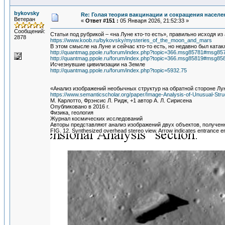
bykovsky
Re: Голая теория вакцинации и сокращения населе
Ветеран
«
Ответ #151 :
05 Января 2026, 21:52:33 »
Сообщений:
Статьи под рубрикой – «на Луне кто-то есть», правильно исходя и
2878
https://www.koob.ru/bykovsky/mysteries_of_the_moon_and_mars
В этом смысле на Луне и сейчас кто-то есть, но недавно был кат
http://quantmag.ppole.ru/forum/index.php?topic=366.msg85781#msg85
http://quantmag.ppole.ru/forum/index.php?topic=366.msg85819#msg85
Исчезнувшие цивилизации на Земле
http://quantmag.ppole.ru/forum/index.php?topic=5932.75
«Анализ изображений необычных структур на обратной стороне Лу
https://www.semanticscholar.org/paper/Image-Analysis-of-Unusual-St
М. Карлотто, Фрэнсис Л. Ридж, +1 автор А. Л. Сирисена
Опубликовано в 2016 г.
Физика, геология
Журнал космических исследований
Авторы представляют анализ изображений двух объектов, получен
FIG. 12. Synthesized overhead stereo view. Arrow indicates entrance e