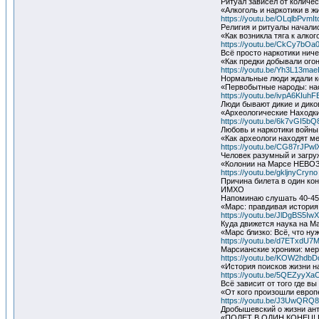
Ритуал зависел от количе
«Алкоголь и наркотики в ж
https://youtu.be/OLqlbPvmI
Религия и ритуалы начали
«Как возникла тяга к алко
https://youtu.be/CkCy7bOa
Всё просто наркотики нич
«Как предки добывали ого
https://youtu.be/Yh3L13ma
Нормальные люди ждали ко
«Первобытные народы: нас
https://youtu.be/ivpA6KIuh
Люди бывают дикие и дик
«Археологические Находки
https://youtu.be/6k7vGI5bQ
Любовь и наркотики войны
«Как археологи находят м
https://youtu.be/CG87rJPw
Человек разумный и загр
«Колонии на Марсе НЕВОЗ
https://youtu.be/gkljnyCryno
Причина билета в один кон
ИМХО
Напоминаю слушать 40-45 
«Марс: правдивая история
https://youtu.be/JlDgBS5Iw
Куда движется наука на Ма
«Марс близко: Всё, что ну
https://youtu.be/d7ETxdU7M
Марсианские хроники: мер
https://youtu.be/KOW2hdb
«История поисков жизни н
https://youtu.be/5QEZyyXa
Всё зависит от того где в
«От кого произошли европ
https://youtu.be/J3UwQRQ
Дробышевский о жизни ант
«ПОЛЕТ В ОДИН КОНЕЦ! 