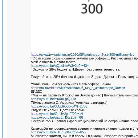
https://www.trv-science.ru/2020/08/istoriya-co_2-za-300-millionov-let/
«Об истории формирования земной атмосферы... Рассказывает пр
Можно начать с этого места
https://youtu.be/qQpsKmW3v2o?t=434
«Экономия 28% бюджета Я.Директ без смены агентства!
Получайте на 28% больше бюджета в Яндекс Директ + Промокод на
Узнать большеУглекислый газ в атмосфере Земли
https://ru.ruwiki.ru/wiki/Углекислый_газ_в_атмосфере_Земли
ВИДЕО
«Мы — не первые? Кто жил на Земле до нас | Документальный фи
https://youtu.be/YK0m-gfQJ7k
Тёмные холмы С. Америки (мистика, эзотерика)
https://youtu.be/3BqB9ocb-c4?t=2836
Радужные холмы. Цветные холмы
https://youtu.be/Gi-UAJgkFf0?t=14
https://youtu.be/uavEtH5tsZg?t=66
Пёстрые горы – отвалы древних цивилизаций не сохранившие своё
Катакомбы непросвещенного сознания черные знания и дыры в уче
https://youtu.be/xBluZ5p8-CQ?t=655
Множество холмов, ниши и проёмы в скалах неизвестного происхо