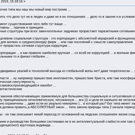
2019, 15:18:16 »
рочее типа мы наш мы новый мир построим ...
ь что дело тут не в людях и даже не в их отношениях ... дело то в законе и в условиях 
нт существования чего либо тут ваще ...
ивны ... причем в принципе ...
ные структуры при всех замнчательных задумках прорастают паразитными сетевыми стр
левом социальная структура - это корпорация с абсолютной иерархией и функциональ
 для мелких и средних(иногда) фирм ... или там поселений с смысле самоуправления.
ет прорастать сетевая структура коррупции ...
порации ... и как правило наиболее крупная ... со всей ее коррупцией ... и жопным ф
льными то и финал глобален ...
видимых реалий и технологий выхода из глобальной жопы нет! даже теоретически ...
асти ... ну например пришествие инопланетян, пришествие Христа, или там ноосфера З
ческая сингулярность ...
 самовоспроизводящийся нанобот ...
фантастические
конов обеспечивающих приемлемую для большинства социальную и ситуативную справ
му принципиально нечеловеческую, негуманную ... ага ))) и цели ее канешно же нечелов
но ограничены ... даже если их реально немеряно )... в который раз? Бог типа имеет з
ера должна править,а АБСОЛЮТНЫЙ закон ... типа закона природы типа 2 начала термод
- он там описывает некий переход от основанной на людских отношениях жизни социа
нии и руководстве большими системами не в их интеллектуальной слабости или там о
денциозно!) кругозора индивида ...