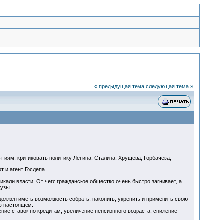
« предыдущая тема
следующая тема »
тиям, критиковать политику Ленина, Сталина, Хрущёва, Горбачёва,
т и агент Госдепа.
кали власти. От чего гражданское общество очень быстро загнивает, а
узы.
должен иметь возможность собрать, накопить, укрепить и применить свою
 в настоящем.
ние ставок по кредитам, увеличение пенсионного возраста, снижение