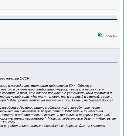
Записан
шого театра СССР.
ась и полюбилась миллионам подростков 80-х. Однако в
в, но и их цензурой, наибольший «фурор» вызвала песня «Ты –
 говорили о том, что слепое подчинение установленным правилам и
и от чужой воли («Но ты – человек, ты и сильный и смелый, своими
ра («Иди против ветра, на месте не стой. Пойми, не бывает дороги
уководство Госкино пришло к однозначному выводу, что песня
архическим» выводам. В результате с 1982 года «Приключения
, вместе с ней пришлось вырезать и финальные титры с указанием
ростепенных персонажей («Мальчик, куда это все бегут» - «Как, вы не
1987 году.
ся и проявляться в самых неожиданных формах. Даже в классике