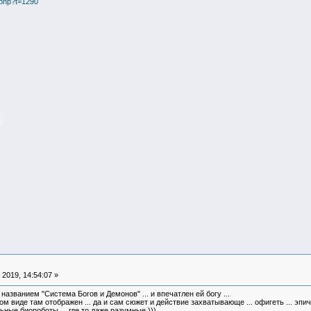
.php?t=1290
2019, 14:54:07 »
названием "Система Богов и Демонов" ... и впечатлен ей богу ...
м виде там отображен ... да и сам сюжет и действие захватывающе ... офигеть ... эп
ьные биороботы ... где то даже разумные )))