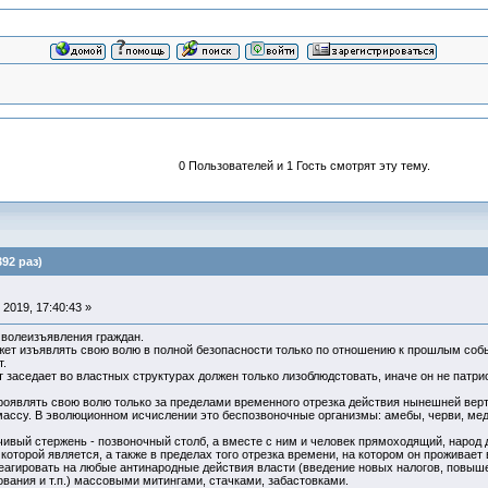
0 Пользователей и 1 Гость смотрят эту тему.
92 раз)
2019, 17:40:43 »
волеизъявления граждан.
жет изъявлять свою волю в полной безопасности только по отношению к прошлым собы
т.
т заседает во властных структурах должен только лизоблюдстовать, иначе он не патрио
оявлять свою волю только за пределами временного отрезка действия нынешней верти
ассу. В эволюционном исчислении это беспозвоночные организмы: амебы, черви, мед
ивый стержень - позвоночный столб, а вместе с ним и человек прямоходящий, народ 
которой является, а также в пределах того отрезка времени, на котором он проживает
еагировать на любые антинародные действия власти (введение новых налогов, повыше
вания и т.п.) массовыми митингами, стачками, забастовками.