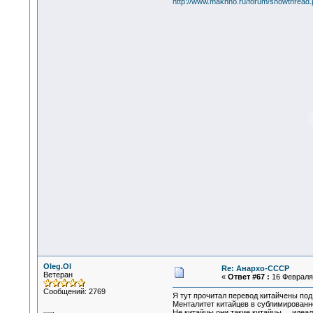
http://www.makhno.ru/forum/showthread
Oleg.Ol
Re: Анархо-СССР
Ветеран
«
Ответ #67 :
16 Февраля 
Сообщений: 2769
Я тут прочитал перевод китайчены под 
Менталитет китайцев в сублимированно
Не китайцы они такие китайцы ... идеал