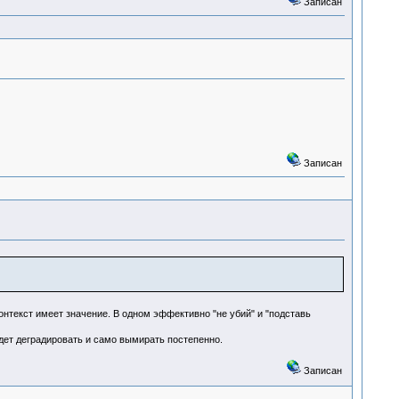
Записан
Записан
Контекст имеет значение. В одном эффективно "не убий" и "подставь
удет деградировать и само вымирать постепенно.
Записан