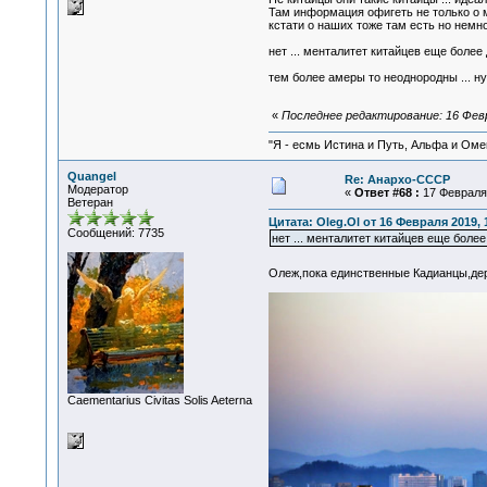
Там информация офигеть не только о ме
кстати о наших тоже там есть но немн
нет ... менталитет китайцев еще более 
тем более амеры то неоднородны ... ну 
«
Последнее редактирование: 16 Февра
"Я - есмь Истина и Путь, Альфа и Омега
Quangel
Re: Анархо-СССР
Модератор
«
Ответ #68 :
17 Февраля 
Ветеран
Цитата: Oleg.Ol от 16 Февраля 2019, 
Сообщений: 7735
нет ... менталитет китайцев еще более
Олеж,пока единственные Кадианцы,де
Сaementarius Civitas Solis Aeterna