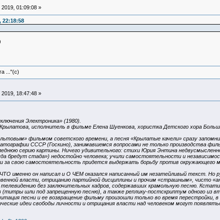
2019, 01:09:08 »
 22:18:58
)
 ..."(с)
2019, 18:47:48 »
ключения Электроника» (1980).
Кpылатова, исполнитель в фильме Елена Шуенкова, хористка Детского хора Боль
льтовым» фильмом советского времени, а песня «Крылатые качели» сразу запомнил
тографии СССР (Госкино), занимавшемся вопросами не только производства фильмо
еднюю серию картины. Ничего удивительного: стихи Юрия Энтина недвусмысленно
уда бредут стада») недостойно человека; учили самостоятельности и независимост
сли за свою самостоятельность придется выдержать борьбу против окружающего ми
 ЧТО именно он написал и О ЧЕМ оказался написанный им незатейливый текст. Но р
венной власти, отрицанию партийной дисциплины и прочим «страшным», чисто «ан
телевидению без заключительных кадров, содержавших крамольную песню. Кстати
 (титры шли под запрещенную песню), а также реплику-постскриптум одного из вто
литация песни и ее возвращение фильму произошли только во время перестройки, в 
ческие идеи свободы личности и отрицания власти над человеком могут появлять