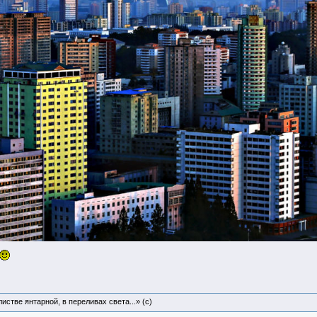
истве янтарной, в переливах света...» (c)