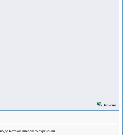
Записан
ично до метакосмическего охренения