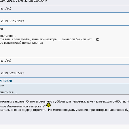
ля 2019, 16:48:11 от Oleg.Ol
»
 ..."(с)
2019, 21:58:20 »
о ...
пытился ...
ы там, спецслужбы, маньяки-мажоры ... вымерли бы или нет ... )))
се выглядили? прикольно так
 ..."(с)
2019, 22:18:58 »
21:58:20
о ...
опытился ...
лютных законов. О том и речь, что суббота для человека, а не человек для субботы. 
дников Апокалипсиса выпускать"
бязательно всех подряд стрелять. Но можно создать условия, при которых население б