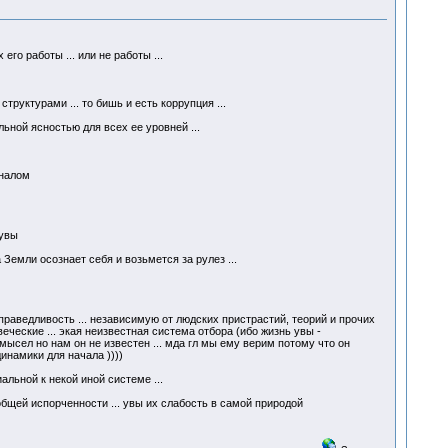
его работы ... или не работы ...
уктурами ... то бишь и есть коррупция ...
ной ясностью для всех ее уровней ...
иналом
 увы
емли осознает себя и возьмется за рулез ...
едливость ... независимую от людских пристрастий, теорий и прочих
еческие ... экая неизвестная система отбора (ибо жизнь увы -
амысел но нам он не известен ... мда гл мы ему верим потому что он
инамики для начала ))))
льной к некой иной системе ...
бщей испорченности ... увы их слабость в самой природой