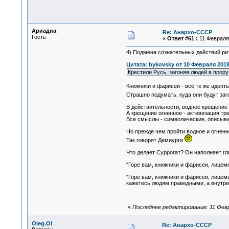
Ариадна
Re: Анархо-СССР
Гость
«
Ответ #61 :
11 Февраля 
4) Подмена сознательных действий р
Цитата: bykovsky от 10 Февраля 2019
Крестили Русь, загоняя людей в прору
Книжники и фарисеи - всё те же адепт
Страшно подумать, куда они будут заго
В действительности, водное крещение -
А крещение огненное - активизация тре
Все смыслы - символические, описыва
Но прежде чем пройти водное и огненн
Так говорят Демиурги
Что делает Суррогат? Он наполняет гл
"Горе вам, книжники и фарисеи, лицем
"Горе вам, книжники и фарисеи, лицем
кажетесь людям праведными, а внутри
«
Последнее редактирование: 11 Февр
Oleg.Ol
Re: Анархо-СССР