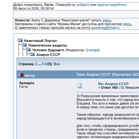
Добро пожаловать,
Гость
. Пожалуйста,
войдите
или
зарегистрируйтесь
.
08 Августа 2026, 09:30:54
Новости:
Книгу С.Доронина "Квантовая магия" читать
здесь
Материалы старого сайта "Физика Магии" доступны для просмотра
здесь
О замеченных глюках просьба писать на почту
quantmag@mail.ru
Квантовый Портал
Тематические разделы
Человек будущего
(Модератор:
Quangel
)
Анархо-СССР
Страниц:
1
...
3
4
[
5
]
Все
Тема: Анархо-СССР (Прочитано 1113
Автор
Ариадна
Re: Анархо-СССР
Гость
«
Ответ #60 :
01 Февраля 
3) Разрушение временных ориентиров 
Внушается мысль о том, что народ мо
Ельцина. Тех кого в живых давно уж не
А перед теми, кто ныне уже десятки ле
Таким образом, народу разрешается пр
народ превращается в желеобразную м
Для того, чтобы сформировался устойч
волю в пределах страны, гражданином 
Такое общество способно мгновенно р
зарплат, оптимизация медицины/образо