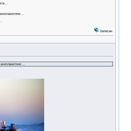
а ...
инопланетяне ...
..
Записан
 инопланетяне ...