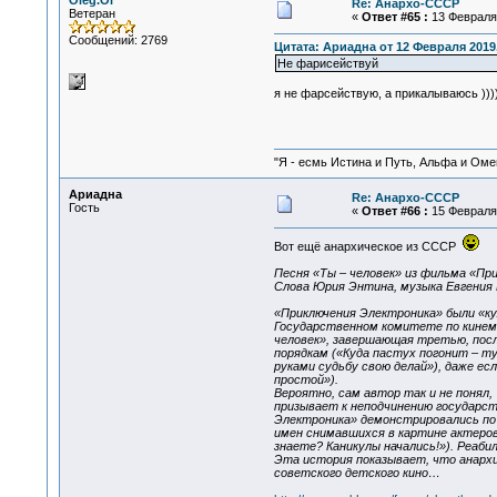
Oleg.Ol
Re: Анархо-СССР
Ветеран
«
Ответ #65 :
13 Февраля 
Сообщений: 2769
Цитата: Ариадна от 12 Февраля 2019,
Не фарисействуй
я не фарсействую, а прикалываюсь )))
"Я - есмь Истина и Путь, Альфа и Омега
Ариадна
Re: Анархо-СССР
Гость
«
Ответ #66 :
15 Февраля 
Вот ещё анархическое из СССР
Песня «Ты – человек» из фильма «При
Слова Юрия Энтина, мyзыка Евгения 
«Приключения Электроника» были «ку
Государственном комитете по кинема
человек», завершающая третью, посл
порядкам («Куда пастух погонит – т
руками судьбу свою делай»), даже е
простой»).
Вероятно, сам автор так и не понял,
призывает к неподчинению государст
Электроника» демонстрировались по 
имен снимавшихся в картине актеров
знаете? Каникулы начались!»). Реаби
Эта история показывает, что анархи
советского детского кино…