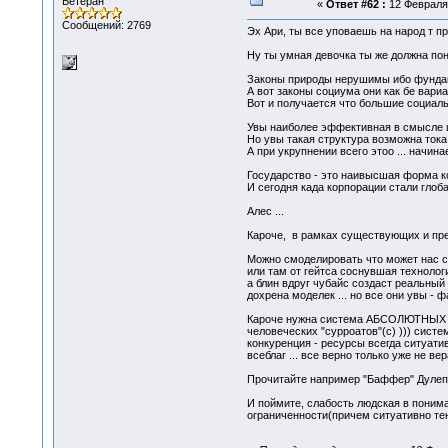
Ветеран
«
Ответ #62 :
12 Февраля 
Сообщений: 2769
Эх Ари, ты все уповаешь на народ т п
Ну ты умная девочка ты же должна понят
Законы природы нерушимы ибо фундаме
А вот законы социума они как бе вариат
Вот и получается что большие социаль
Увы наиболее эффективная в смысле це
Но увы такая структура возможна тока
А при укрупнении всего этоо ... начина
Государство - это наивысшая форма кор
И сегодня када корпорации стали глоба
Алес ...
Кароче, в рамках существующих и пред
Можно смоделировать что может нас сп
или там от гейтса соснувшая технологи
а блин вдруг чубайс создаст реальный
дохрена моделек ... но все они увы - 
Кароче нужна система АБСОЛЮТНЫХ за
человеческих "сурроатов"(с) ))) систе
конкуренция - ресурсы всегда ситуатив
всеблаг ... все верно только уже не в
Прочитайте например "Баффер" Дулепы 
И поймите, слабость людская в понима
ограниченности(причем ситуативно тен