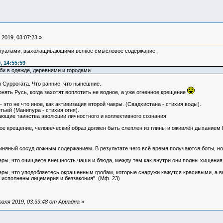
2019, 03:07:23 »
итуалами, выхолащивающими всякое смысловое содержание.
, 14:55:59
би в одежде, деревнями и городами
ы Суррогата. Что ранние, что нынешние.
нять Русь, когда захотят воплотить не водное, а уже огненное крещение
 это не что иное, как активизация второй чакры. (Свадхистана - стихия воды).
тьей (Манипура - стихия огня).
ющие таинства эволюции личностного и коллективного сознания.
ое крещение, человеческий образ должен быть слеплен из глины и оживлён дыханием 
иняный сосуд ложным содержанием. В результате чего всё время получаются боты, но
еры, что очищаете внешность чаши и блюда, между тем как внутри они полны хищения
еры, что уподобляетесь окрашенным гробам, которые снаружи кажутся красивыми, а вн
 исполнены лицемерия и беззакония" (Мф. 23)
аля 2019, 03:39:48 от Ариадна
»