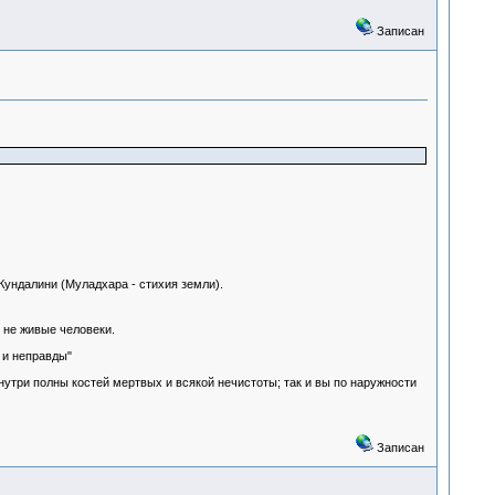
Записан
Кундалини (Муладхара - стихия земли).
 не живые человеки.
 и неправды"
утри полны костей мертвых и всякой нечистоты; так и вы по наружности
Записан