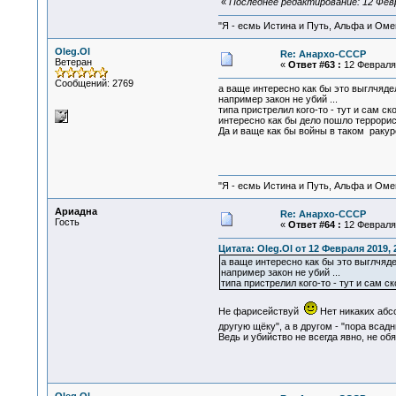
«
Последнее редактирование: 12 Февра
"Я - есмь Истина и Путь, Альфа и Омега
Oleg.Ol
Re: Анархо-СССР
Ветеран
«
Ответ #63 :
12 Февраля 
Сообщений: 2769
а ваще интересно как бы это выглчядел
например закон не убий ...
типа пристрелил кого-то - тут и сам ско
интересно как бы дело пошло террорист
Да и ваще как бы войны в таком ракур
"Я - есмь Истина и Путь, Альфа и Омега
Ариадна
Re: Анархо-СССР
Гость
«
Ответ #64 :
12 Февраля 
Цитата: Oleg.Ol от 12 Февраля 2019, 
а ваще интересно как бы это выглчядел
например закон не убий ...
типа пристрелил кого-то - тут и сам ск
Не фарисействуй
Нет никаких абсо
другую щёку", а в другом - "пора вса
Ведь и убийство не всегда явно, не о