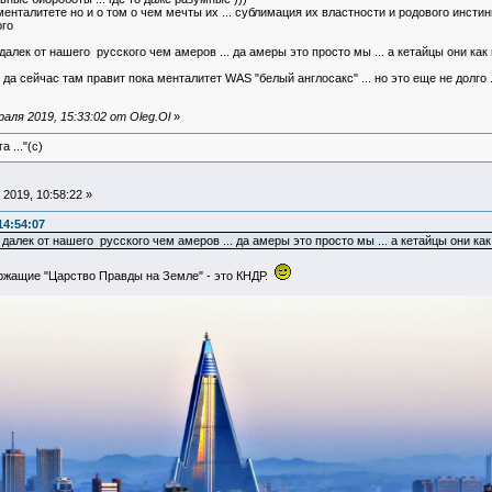
нталитете но и о том о чем мечты их ... сублимация их властности и родового инстинкт
ого
далек от нашего русского чем амеров ... да амеры это просто мы ... а кетайцы они как 
да сейчас там правит пока менталитет WAS "белый англосакс" ... но это еще не долго .
ля 2019, 15:33:02 от Oleg.Ol
»
 ..."(с)
2019, 10:58:22 »
14:54:07
 далек от нашего русского чем амеров ... да амеры это просто мы ... а кетайцы они как
ржащие "Царство Правды на Земле" - это КНДР.