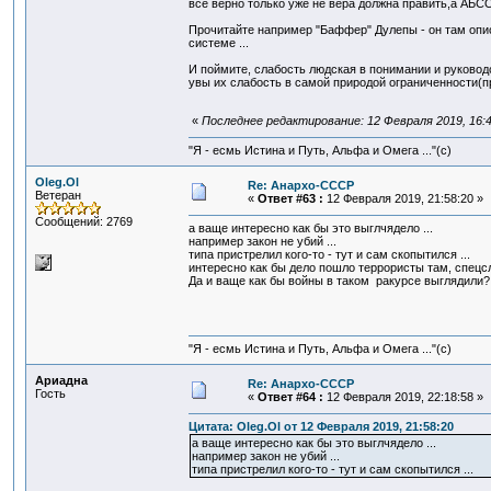
все верно только уже не вера должна править,а АБСО
Прочитайте например "Баффер" Дулепы - он там опис
системе ...
И поймите, слабость людская в понимании и руковод
увы их слабость в самой природой ограниченности(пр
«
Последнее редактирование: 12 Февраля 2019, 16:4
"Я - есмь Истина и Путь, Альфа и Омега ..."(с)
Oleg.Ol
Re: Анархо-СССР
Ветеран
«
Ответ #63 :
12 Февраля 2019, 21:58:20 »
Сообщений: 2769
а ваще интересно как бы это выглчядело ...
например закон не убий ...
типа пристрелил кого-то - тут и сам скопытился ...
интересно как бы дело пошло террористы там, спецслу
Да и ваще как бы войны в таком ракурсе выглядили?
"Я - есмь Истина и Путь, Альфа и Омега ..."(с)
Ариадна
Re: Анархо-СССР
Гость
«
Ответ #64 :
12 Февраля 2019, 22:18:58 »
Цитата: Oleg.Ol от 12 Февраля 2019, 21:58:20
а ваще интересно как бы это выглчядело ...
например закон не убий ...
типа пристрелил кого-то - тут и сам скопытился ...