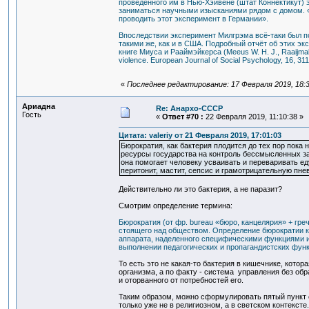
проведённого им в Нью-Хэйвене (штат Коннектикут) 
заниматься научными изысканиями рядом с домом. «
проводить этот эксперимент в Германии».
Впоследствии эксперимент Милгрэма всё-таки был по
такими же, как и в США. Подробный отчёт об этих экс
книге Миуса и Рааймэйкерса (Meeus W. H. J., Raaijmakers
violence. European Journal of Social Psychology, 16, 3
«
Последнее редактирование: 17 Февраля 2019, 18:
Ариадна
Re: Анархо-СССР
Гость
«
Ответ #70 :
22 Февраля 2019, 11:10:38 »
Цитата: valeriy от 21 Февраля 2019, 17:01:03
Бюрократия, как бактерия плодится до тех пор пока 
ресурсы государства на контроль бессмысленных запр
она помогает человеку усваивать и переваривать ед
перитонит, мастит, сепсис и грамотрицательную пн
Действительно ли это бактерия, а не паразит?
Смотрим определение термина:
Бюрократия (от фр. bureau «бюро, канцелярия» + гр
стоящего над обществом. Определение бюрократии к
аппарата, наделенного специфическими функциями и 
выполнении педагогических и пропагандистских функ
То есть это не какая-то бактерия в кишечнике, котор
организма, а по факту - система управления без об
и оторванного от потребностей его.
Таким образом, можно сформулировать пятый пункт с
только уже не в религиозном, а в светском контексте.