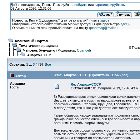
Добро пожаловать,
Гость
. Пожалуйста,
войдите
или
зарегистрируйтесь
.
09 Августа 2026, 12:31:06
Новости:
Книгу С.Доронина "Квантовая магия" читать
здесь
Материалы старого сайта "Физика Магии" доступны для просмотра
здесь
О замеченных глюках просьба писать на почту
quantmag@mail.ru
Квантовый Портал
Тематические разделы
0 Поль
Человек будущего
(Модератор:
Quangel
)
Анархо-СССР
Страниц:
1
...
3
4
[
5
]
Все
Тема: Анархо-СССР (Прочитано 111566 раз)
Автор
Ариадна
Re: Анархо-СССР
Гость
«
Ответ #60 :
01 Февраля 2019, 17:40:43 »
3) Разрушение временных ориентиров волеизъявлени
Внушается мысль о том, что народ может изъявлять
политику Ленина, Сталина, Хрущёва, Горбачёва, Ельци
А перед теми, кто ныне уже десятки лет заседает во 
Таким образом, народу разрешается проявлять свою 
гражданское общество очень быстро загнивает, а н
организмы: амебы, черви, медузы.
Для того, чтобы сформировался устойчивый стержень
возможность собрать, накопить, укрепить и применит
времени, на котором он проживает в настоящем.