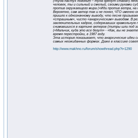
(«Куда пастух погонит – туда бредут стада») нед
человек, ты и сильный и смелый, своими руками с
против окружающего мира («Иди против ветра, на 
Вероятно, сам автор так и не понял, ЧТО именно о
пришло к однозначному выводу, что песня призыва
«страшным», чисто «анархическим» выводам. В ре
заключительных кадров, содержавших крамольную 
снимавшихся в картине актеров (титры шли под з
(«Мальчик, куда это все бегут» - «Как, вы не знае
время перестройки, в 1987 году.
Эта история показывает, что анархические идеи с
самых неожиданных формах. Даже в классике сове
http://www.makhno.ru/forum/showthread.php?t=1290