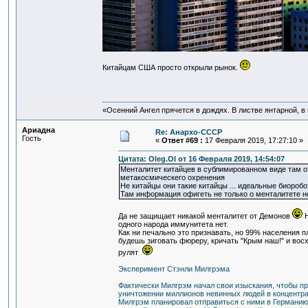
Китайцам США просто открыли рынок.
«Осенний Ангел прячется в дождях. В листве янтарной, в п
Ариадна
Re: Анархо-СССР
Гость
«
Ответ #69 :
17 Февраля 2019, 17:27:10 »
Цитата: Oleg.Ol от 16 Февраля 2019, 14:54:07
Менталитет китайцев в сублимированном виде там ото
метакосмическего охренения
Не китайцы они такие китайцы ... идеальные биороботы
Там информация офигеть не только о менталитете но 
Да не защищает никакой менталитет от Демонов
Н
одного народа иммунитета нет.
Как ни печально это признавать, но 99% населения п
будешь зиговать фюреру, кричать "Крым наш!" и восх
рулят
Эксперимент Стэнли Милгрэма
Фактически Милгрэм начал свои изыскания, чтобы про
уничтожении миллионов невинных людей в концентра
Милгрэм планировал отправиться с ними в Германию, 