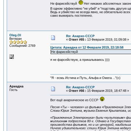
Не фарисействуй
Нет никаких абсолютных законов
В одном эффективно "не убий" и "подставь другую щё
Ведь и убийство не всегда явно, не обязательно все
само вымирать постепенно.
Oleg.Ol
Re: Анархо-СССР
Ветеран
«
Ответ #65 :
13 Февраля 2019, 01:09:08 »
Сообщений: 2769
Цитата: Ариадна от 12 Февраля 2019, 22:18:58
Не фарисействуй
я не фарсействую, а прикалываюсь ))))
"Я - есмь Истина и Путь, Альфа и Омега ..."(с)
Ариадна
Re: Анархо-СССР
Гость
«
Ответ #66 :
15 Февраля 2019, 18:47:48 »
Вот ещё анархическое из СССР
Песня «Ты – человек» из фильма «Приключения Элек
Слова Юрия Энтина, мyзыка Евгения Кpылатова, и
«Приключения Электроника» были «культовым» филь
миллионам подростков 80-х. Однако в Государств
производства фильмов, но и их цензурой, наиболь
Ничего удивительного: стихи Юрия Энтина недвус