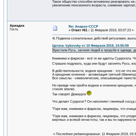
Такое общество способно мгновенно реагировать на 
увеличение пенсионного возраста, снижение зарплат
Ариадна
Re: Анархо-СССР
Гость
«
Ответ #61 :
11 Февраля 2019, 03:07:23 »
4) Подмена сознательных действий ритуалами, вых
Цитата: bykovsky от 10 Февраля 2019, 14:55:59
Крестили Русь, загоняя людей в проруби в одежде, 
Книжники и фарисеи - всё те же адепты Суррогата. Ч
Страшно подумать, куда они будут загонять Русь, ко
В действительности, водное крещение - это не что ин
А крещение огненное - активизация третьей (Манипура
Все смыслы - символические, описывающие таинства
Но прежде чем пройти водное и огненное крещение, 
стихия земли).
Так говорят Демиурги
Что делает Суррогат? Он наполняет глиняный сосуд 
"Горе вам, книжники и фарисеи, лицемеры, что очищ
"Горе вам, книжники и фарисеи, лицемеры, что упод
мертвых и всякой нечистоты; так и вы по наружност
«
Последнее редактирование: 11 Февраля 2019, 03: