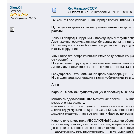
Oleg.Ol
Re: Анархо-СССР
Ветеран
«
Ответ #62 :
12 Февраля 2019, 15:18:16 »
Сообщений: 2769
Эх Ари, ты все уповаешь на народ т прочее типа мы 
Ну ты умная девочка ты же должна понять что дело тут
работы ...
Законы природы нерушимы ибо фундамент существова
А вот законы социума они как бе вариативны ... приче
Вот и получается что большие социальные структуры
и есть коррупция ...
Увы наиболее эффективная в смысле целевом социал
ее уровней ...
Но увы такая структура возможна тока для мелких и 
А при укрупнении всего этоо ... начинает прорастать 
Государство - это наивысшая форма корпорации ... и 
И сегодня када корпорации стали глобальными то и фи
Алес ...
Кароче, в рамках существующих и предвидимых реали
Можно смоделировать что может нас спасти ... ну н
возьмется за рулез ...
или там от гейтса соснувшая технологическая сингуля
а блин вдруг чубайс создаст реальный самовоспроизв
дохрена моделек ... но все они увы - фантастические
Кароче нужна система АБСОЛЮТНЫХ законов обеспе
независимую от людских пристрастий, теорий и прочи
))) и цели ее канешно же нечеловеческие ... экая не
... даже если их реально немеряно )... в который раз?