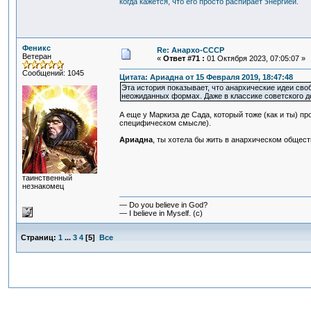
когда кажется, что его просто распирает энергией.
Феникс
Re: Анархо-СССР
Ветеран
«
Ответ #71 :
01 Октября 2023, 07:05:07 »
Сообщений: 1045
Цитата: Ариадна от 15 Февраля 2019, 18:47:48
Эта история показывает, что анархические идеи сво
неожиданных формах. Даже в классике советского дет
А еще у Маркиза де Сада, который тоже (как и ты) п
специфическом смысле).
Ариадна
, ты хотела бы жить в анархическом общест
таинственный
незнакомец
— Do you believe in God?
— I believe in Myself. (c)
Страниц:
1
...
3
4
[
5
]
Все