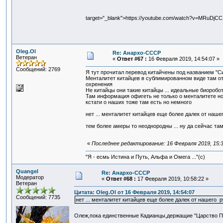
target="_blank">https://youtube.com/watch?v=MRuDjC
Oleg.Ol
Re: Анархо-СССР
Ветеран
«
Ответ #67 :
16 Февраля 2019, 14:54:07 »
Сообщений: 2769
Я тут прочитал перевод китайчены под названием "Сис
Менталитет китайцев в сублимированном виде там ото
охренения
Не китайцы они такие китайцы ... идеальные биороботы
Там информация офигеть не только о менталитете но и
кстати о наших тоже там есть но немного
нет ... менталитет китайцев еще более далек от нашег
тем более амеры то неоднородны ... ну да сейчас там 
«
Последнее редактирование: 16 Февраля 2019, 15:3
"Я - есмь Истина и Путь, Альфа и Омега ..."(с)
Quangel
Re: Анархо-СССР
Модератор
«
Ответ #68 :
17 Февраля 2019, 10:58:22 »
Ветеран
Цитата: Oleg.Ol от 16 Февраля 2019, 14:54:07
Сообщений: 7735
нет ... менталитет китайцев еще более далек от нашего ру
Олеж,пока единственные Кадианцы,держащие "Царство П