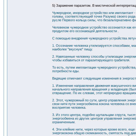
5) Заражение паразитом. В мистической интерпретац
Чужеродное, инородное устройство или имплантант -
головы, соответствующий точке Разума) своего рода
русле Первого кольца силы, что безальтернативно ф
Человеком чужеродное устройство осознается как ег
продуктом его осознающей деятельности .
С помощью внедрения чужеродного устройства летун
1. Осознание человека утилизируется способами, ма
наиболее "вкусную" пищу.
2. Навязанные человеку способы утилизации энергии
чтобы избавиться от паразитирующего грабителя.
То есть, путем имплантации чужеродного устройства
потребности еды.
Видящие отмечают следующие изменения в энергостр
1. Изменение направления движения макушечного вих
начального направления вращения у младенцев (было 
отвращение. По их словам, этот неприродно вращающ
2. Этот, чужерожный по сути, центр управления энер
свои нити пути энергообмена кокона человека со вн
восприятие человека.
3. Из этого центра, подобно щупальцам спрута, тысяч
энергообмена из других центров управления энергией
ограниченным.
4. Эти клейкие нити, через которые кроме всего, е
энергококона общую скомканность, смятость под дав