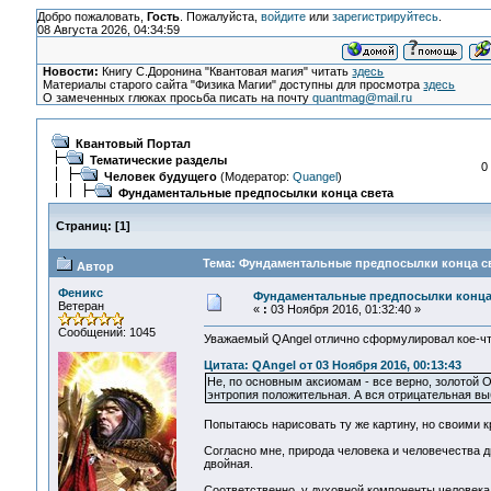
Добро пожаловать,
Гость
. Пожалуйста,
войдите
или
зарегистрируйтесь
.
08 Августа 2026, 04:34:59
Новости:
Книгу С.Доронина "Квантовая магия" читать
здесь
Материалы старого сайта "Физика Магии" доступны для просмотра
здесь
О замеченных глюках просьба писать на почту
quantmag@mail.ru
Квантовый Портал
Тематические разделы
0
Человек будущего
(Модератор:
Quangel
)
Фундаментальные предпосылки конца света
Страниц:
[
1
]
Тема: Фундаментальные предпосылки конца св
Автор
Феникс
Фундаментальные предпосылки конца
Ветеран
«
:
03 Ноября 2016, 01:32:40 »
Сообщений: 1045
Уважаемый QAngel отлично сформулировал кое-чт
Цитата: QAngel от 03 Ноября 2016, 00:13:43
Не, по основным аксиомам - все верно, золотой О
энтропия положительная. А вся отрицательная в
Попытаюсь нарисовать ту же картину, но своими к
Согласно мне, природа человека и человечества дв
двойная.
Соответственно, у духовной компоненты человека 