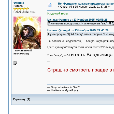
Феникс
Re: Фундаментальные предпосылки ко
Ветеран
«
Ответ #7 :
15 Ноября 2025, 21:37:28 »
Сообщений: 1045
Из другой темы:
Цитата: Феникс от 13 Ноября 2025, 02:53:28
Я ничего не профукивал. И я не один из "вас". Я 
Цитата: Quangel от 13 Ноября 2025, 22:40:29
Ну очередной "ДЭИРовец", что я говорил. "Не хо
Ты вопиюще неадекватен, — всегда, когда речь ид
Где ты увидел "хочу" в этом моем тексте? Или в д
таинственный
незнакомец
я и есть Владычица 
Я не "хочу", —
***
Страшно смотреть правде в г
— Do you believe in God?
— I believe in Myself. (c)
Страниц:
[
1
]