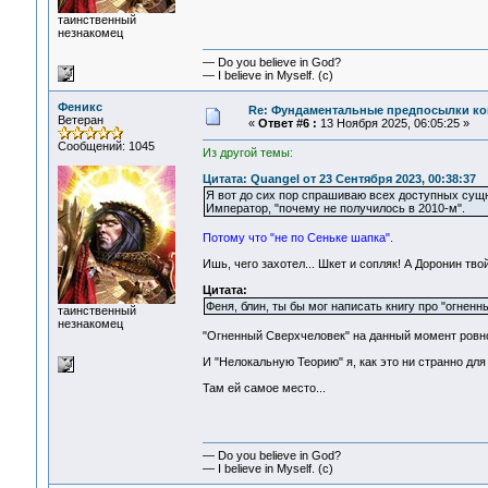
таинственный
незнакомец
— Do you believe in God?
— I believe in Myself. (c)
Феникс
Re: Фундаментальные предпосылки ко
Ветеран
«
Ответ #6 :
13 Ноября 2025, 06:05:25 »
Сообщений: 1045
Из другой темы:
Цитата: Quangel от 23 Сентября 2023, 00:38:37
Я вот до сих пор спрашиваю всех доступных сущн
Император, "почему не получилось в 2010-м".
Потому что "не по Сеньке шапка".
Ишь, чего захотел... Шкет и сопляк! А Доронин тво
Цитата:
Феня, блин, ты бы мог написать книгу про "огне
таинственный
незнакомец
"Огненный Сверхчеловек" на данный момент ровно
И "Нелокальную Теорию" я, как это ни странно дл
Там ей самое место...
— Do you believe in God?
— I believe in Myself. (c)