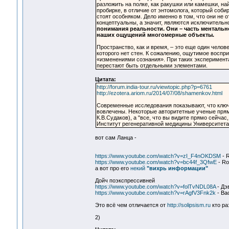
разложить на полке, как ракушки или камешки, на
пробирке, в отличие от энтомолога, который соби
стоят особняком. Дело именно в том, что они не 
концептуальны, а значит, являются исключитель
понимания реальности. Они – часть ментальн
наших ощущений многомерные объекты.
Пространство, как и время, – это еще один челов
которого нет стен. К сожалению, ощутимое воспр
«изменениями сознания». При таких эксперимент
перестают быть отдельными элементами.
Цитата:
http://forum.india-tour.ru/viewtopic.php?p=6761
http://ezotera.ariom.ru/2014/07/08/shamenkov.html
Современные исследования показывают, что ключ
вовлечены. Некоторые авторитетные ученые прям
К.В.Судаков), а "все, что вы видите прямо сейчас,
Институт регенеративной медицины Университета
вот сам Ланца -
https://www.youtube.com/watch?v=zI_F4nOKDSM
- R
https://www.youtube.com/watch?v=bc44f_3QfwE
- Ro
а вот про его
некий
"вихрь информации"
Дойч поэкспрессивней
https://www.youtube.com/watch?v=folTvNDL08A
- Дэ
https://www.youtube.com/watch?v=rAgfV3Fnk2k
- Ва
Это всё чем отличается от
http://solipsism.ru
кто ра
2)