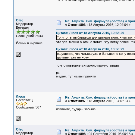
То, что ты выбираешь для цитирования, я читаю п
Oleg
Re: Амрита. Хим. формула (состав) и про
Модератор
«
Ответ #896 :
18 Августа 2016, 12:04:04 »
Ветеран
Цитата: Люся от 18 Августа 2016, 10:58:29
Сообщений: 8943
То, что ты выбираешь для цитирования, я читаю п
это зря. можно было не читать эту ветку вовсе . т.
Йожык в нирване
Цитата: Люся от 18 Августа 2016, 10:58:29
ощущение, что читала уже и больше не хочу возни
дальше, уже не хочу.
то что повторяется можно пролистывать
ps
мадам, тут на вы принято
Люся
Re: Амрита. Хим. формула (состав) и про
Постоялец
«
Ответ #897 :
18 Августа 2016, 13:18:13 »
Сообщений: 307
извините, сударь, забыла.
Oleg
Re: Амрита. Хим. формула (состав) и про
Модератор
«
Ответ #898 :
04 Сентября 2016, 03:00:18 »