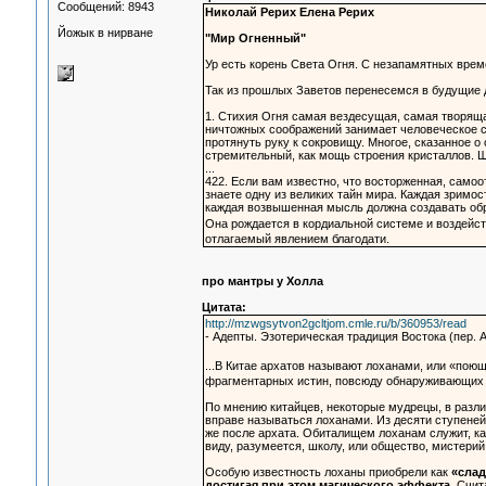
Сообщений: 8943
Николай Рерих Елена Рерих
Йожык в нирване
"Мир Огненный"
Ур есть корень Света Огня. С незапамятных врем
Так из прошлых Заветов перенесемся в будущие
1. Стихия Огня самая вездесущая, самая творяща
ничтожных соображений занимает человеческое со
протянуть руку к сокровищу. Многое, сказанное о
стремительный, как мощь строения кристаллов. 
...
422. Если вам известно, что восторженная, само
знаете одну из великих тайн мира. Каждая зримос
каждая возвышенная мысль должна создавать обрат
Она рождается в кордиальной системе и воздейст
отлагаемый явлением благодати.
про мантры у Холла
Цитата:
http://mzwgsytvon2gcltjom.cmle.ru/b/360953/read
- Адепты. Эзотерическая традиция Востока (пер.
...В Китае архатов называют лоханами, или «по
фрагментарных истин, повсюду обнаруживающих 
По мнению китайцев, некоторые мудрецы, в разл
вправе называться лоханами. Из десяти ступеней
же после архата. Обиталищем лоханам служит, ка
виду, разумеется, школу, или общество, мистерий
Особую известность лоханы приобрели как
«слад
достигая при этом магического эффекта.
Счита