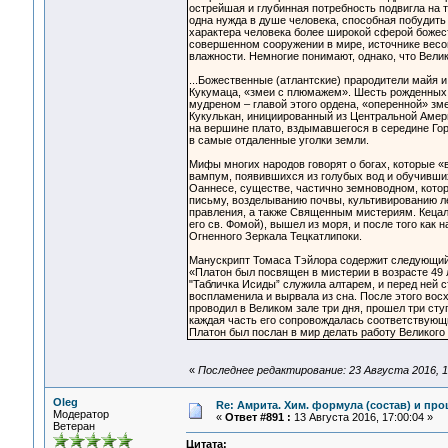
острейшая и глубинная потребность подвигла на та
одна нужда в душе человека, способная побудить 
характера человека более широкой сферой божест
совершенном сооружении в мире, источнике весов
влажности. Немногие понимают, однако, что Вели
...Божественные (атлантские) прародители майя 
Кукумаца, «змеи с плюмажем». Шесть рожденных
мудреном – главой этого ордена, «оперенной» зм
Кукулькан, инициированный из Центральной Амер
на вершине плато, вздымавшегося в середине Го
в самые отдаленные уголки земли.
Мифы многих народов говорят о богах, которые 
вампум, появившихся из голубых вод и обучивших
Оаннесе, существе, частично земноводном, котор
письму, возделыванию почвы, культивированию л
правления, а также Священным мистериям. Кецаль
его св. Фомой), вышел из моря, и после того как
Огненного Зеркала Тецкатлипоки.
Манускрипт Томаса Тэйлора содержит следующи
«Платон был посвящен в мистерии в возрасте 49 
"Табличка Исиды” служила алтарем, и перед ней с
воспламенила и вырвала из сна. После этого восх
проводил в Великом зале три дня, прошел три сту
каждая часть его сопровождалась соответствую
Платон был послан в мир делать работу Великого
«
Последнее редактирование: 23 Августа 2016, 1
Oleg
Re: Амрита. Хим. формула (состав) и про
Модератор
«
Ответ #891 :
13 Августа 2016, 17:00:04 »
Ветеран
Цитата: