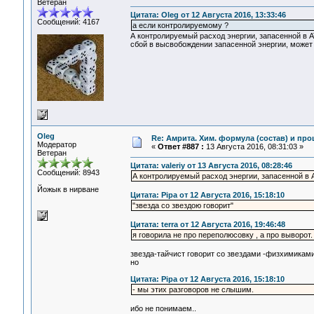
Ветеран
Цитата: Oleg от 12 Августа 2016, 13:33:46
Сообщений: 4167
а если контролируемому ?
А контролируемый расход энергии, запасенной в АТ
сбой в высвобождении запасенной энергии, может
Oleg
Re: Амрита. Хим. формула (состав) и про
Модератор
«
Ответ #887 :
13 Августа 2016, 08:31:03 »
Ветеран
Цитата: valeriy от 13 Августа 2016, 08:28:46
Сообщений: 8943
А контролируемый расход энергии, запасенной в 
Йожык в нирване
Цитата: Pipa от 12 Августа 2016, 15:18:10
"звезда со звездою говорит"
Цитата: terra от 12 Августа 2016, 19:46:48
я говорила не про переполюсовку , а про выворот.
звезда-тайчист говорит со звездами -физхимиками 
но
Цитата: Pipa от 12 Августа 2016, 15:18:10
- мы этих разговоров не слышим.
ибо не понимаем..