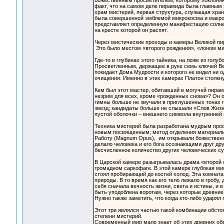
божественным просветителем, которому поклоняю
факт, что на самом деле пирамида была главным 
храм мистерий, первая структура, служащая хран
была совершенной эмблемой микрокосма и макрок
представляет определенную манифестацию солнечн
на кресте которой он распят.
Через мистические проходы и камеры Великой пир
Это было местом «второго рождения», «лоном мист
Где-то в глубинах этого тайника, на ложе из гол
Просветленным, держащее в руке семь ключей Веч
покидает Дома Мудрости и которого не видел ни о
очищения. Именно в этих камерах Платон столкн
Кем был этот мастер, обитавший в могучей пирам
незрим для всех, кроме «рожденных снова»? Он 
гимны больше не звучали в приглушенных тонах 
звезд; кандидаты больше не слышали «Слов Жизни 
пустой оболочки – внешнего символа внутренней 
Техника мистерий была разработана мудрым прос
новым посвященным; метод отделения материальн
Работу (Magnum Opus), им открывали божественн
делало человека и его бога осознающими друг дру
бесчисленное количество других человеческих с
В Царской камере разыгрывалась драма «второй с
громадном саркофаге. В этой камере глубокая ми
стоял пробирающий до костей холод. Эта комна
природы. В то время как его тело лежало в гробу,
себя сначала вечность жизни, света и истины, и 
быть уподоблена воротам, через которые древни
Нужно также заметить, что когда кто-либо ударял
Этот три являлся частью такой комбинации обст
степени мистерий.
Современный мир мало знает об этих древних обр