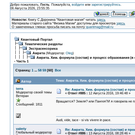
Добро пожаловать,
Гость
. Пожалуйста,
войдите
или
зарегистрируйтесь
.
06 Августа 2026, 23:55:35
Новости:
Книгу С.Доронина "Квантовая магия" читать
здесь
Материалы старого сайта "Физика Магии" доступны для просмотра
здесь
О замеченных глюках просьба писать на почту
quantmag@mail.ru
Квантовый Портал
Тематические разделы
Экстрасенсорика
Амрита
(Модератор:
Oleg
)
Амрита. Хим. формула (состав) и процесс образования (в 
- Часть 1
Страниц:
1
...
58
59
[
60
]
Все
Тема: Амрита. Хим. формула (состав) и процесс
Автор
terra
Re: Амрита. Хим. формула (состав) и про
Модератор своей темы
«
Ответ #885 :
12 Августа 2016, 19:46:48 »
Ветеран
Вращается? Земля? или Пангея?И я говорила не п
Сообщений: 1811
Audi, vide, tace - si vis vivere in pace.
valeriy
Re: Амрита. Хим. формула (состав) и про
Глобальный модератор
«
Ответ #886 :
13 Августа 2016, 08:28:46 »