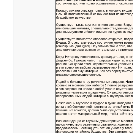
состоянии достичь полного душевного спокойствия
Каждого лохана окружает свита, в которую входят
Самый малочисленный из них состоит из шестнадц
буддийском искусстве.
Существует также круг из пятисот лоханов. В кр
или большая комната, специально отведенные для 
длинными ушами и более или менее суровым выр
Существует множество способов открытия, подобн
Будды. Это экстатическое состояние может возн
(санскр. мандалы)[69]. Неуловима тайна того, чт
аналогичные религиозные ритуалы могут стимули
Когда Нитирэну исполнилось двенадцать лет, он с
Додзэм-бо. Прекрасный от природы характер маль
рвение. Он делал столь стремительные успехи в
в это время он выбрал религиозное имя Нитирэн,
рассказанная ему матерью. Как раз перед зачати
плавало сверкающее солнце.
Подобно большинству религиозных лидеров, Нити
кровью от монгольских набегов Японию раздирали
и землетрясения несли с собой ужас и опустошен
рядовым человеком и ради него. Он решил отыска
необразованных людей, которые вынуждены нести
Нечто очень глубокое и мудрое в душе молодого 
из-за этой бесконечной простоты истинный путь Б
ближайших архатов, должна была существовать од
явился в этот материальный мир, чтобы найти э
Вознеся идущие из глубины души горячие молитвы
паломничество к различным святыням, храмам и 
продолжалось шестнадцать лет; он учился у глав
философии китайских буддистов. Эти занятия поз