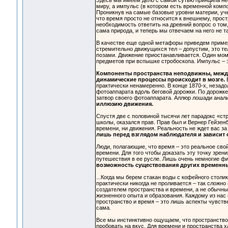
Здесь мы имеем дело с самой сутью принципа нео
миру, а импульс (в котором есть временной комп
Проникнув на самые базовые уровни материи, уч
что время просто не относится к внешнему, прос
необходимость ответить на древний вопрос о том,
сама природа, и теперь мы отвечаем на него не та
В качестве еще одной метафоры приведем приме
стремительно движущихся тел – допустим, это те
позами. Движение приостанавливается. Один моме
предметов при вспышке стробоскопа. Импульс – 
Компоненты пространства неподвижны, между
динамические процессы происходит в мозге.
практически ненамеренно. В конце 1870-х, незадо
фотоаппарата вдоль беговой дорожки. По дорожке
затвор своего фотоаппарата. Аллюр лошади анали
иллюзию движения.
Спустя две с половиной тысячи лет парадокс «с
школы, оказался прав. Прав был и Вернер Гейзенбе
времени, ни движения. Реальность не ждет вас з
лишь перед взглядом наблюдателя и зависит о
Люди, полагающие, что время – это реальное сво
времени. Для того чтобы доказать эту точку зрен
путешествия в ее русле. Лишь очень немногие ф
возможность существования других временны
...Когда мы берем стакан воды с кофейного стол
практически никогда не проливается – так сложн
создателем пространства и времени, а не обычны
жизненного опыта и образования. Каждому из нас 
пространство и время – это лишь аспекты чувств
сама.
Все мы инстинктивно ощущаем, что пространство 
пробовать на вкус. Для времени и пространства х