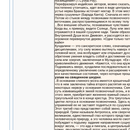
посвящения» (Т.Субба Роу).
Перефразируя индийских авторов, можно сказать, 
постепенно утончаясь, идет вниз в виде централь
устье нерва Брахмы источает нектар. В этом мес
нерва сушумны» (Барада Канта). Сначала из него 
Потом из стыков между позвонками позвоночного
веточками, распространяющимися по всему телу 
...Все внешние объекты, познаваемые чувствами
Когда вы, к примеру, видите Солнце, Луну или зве
отражаются в вашей сушумне нади. Таким образо
Внутренней Души всех Дживов», и расходятся во 
огромное перевернутое дерево. «Одни только тат
вайю»
Кундалини — это санскритское слово, означающее
дисциплинами, эту силу можно вытянуть наверх п
головной мозг, она возбуждает или открывает дух
обретение умения владеть собой и достижение оз
сила или энергия, заключенная в Муладхаре. «Ее 
криволинейного движения. «Кажется, что она кружи
Поднимаясь вверх, кундалини последовательно вхо
определенному увеличению силы и расширению чу
все качественные состояния, через которые прош
узлам на священном шнурке
.
..В основании спинного мозга имеется крошечный 
что в нем заключена тайна второго распятия на кр
некоторых нервов у основания позвоночника. Свя
суть извивающийся змеей позвоночный огонь, и 
этого змея, приобретают жизненно важный смысл.
треугольной кости в конце крестца. Эта треуголь
цветке лотоса в основании позвоночника. Здесь 
упражнений ее не заставят подняться по сушумне
Этот третий глаз представляет собой звено, свя
природой. Греки называли Антропоса, или сверхч
великаном, единственный глаз которого представ
человеческую природу, а эго человека могло смо
побуждает к подъему задание направления сущно
вокруг жезла, — это ида и пингала, а центральн
аджну, двухлепестковый лотос над переносицей. 