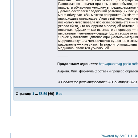
помощи — напишите о своем опыте.) У инфарктнико
Расплакаться – значит принять некое событие, си
пришел и обнаружил женщину в прединфарктном с
Дальше состоялся следующий разговор: «У вас уж
меня обидела». «Вы можете ее простить?» «Нет, я
происходить следующее. Лицо этой женщины начин
поскольку чувствовала что если расплачется — п
уколол ей то, что обнаружил в поездной аптечке.
носилках. «Дура» — как вы знаете в переводе — т
выражение «каменное» сердце. Если сердце окам
Я рискну поставить диагноз официальной медици
медицина изучала человеческое существо в этом
разделение — я не знаю. Но знаю, что когда душ
медицина, является убивающей.
======
Продолжаем здесь ===>
http://quantmag.ppole.ru/
Амрита. Хим. формула (состав) и процесс образова
«
Последнее редактирование: 20 Сентября 2023, 
Страниц:
1
...
58
59
[
60
]
Все
Powered by SMF 1.1.10