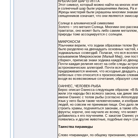
КРЫЛАТЫЙ ШАР ЕГИПТА
Этот символ, который можно найти на многих еги
и солнечный шар были украшениями Амона, Ра и
Жрецы мистерий были украшены многими знаками
священников означает, что они являются эмиссар
Солнце в алхимической символике
Золото – это металл Солнца. Многими оно рассмат
трактатах, оно может быть либо самим металлом, 
природы тоже ассоциируется с солнцем.
МИКРОКОСМ
Язычники верили, что зодиак образован телом Ве
было разделено на двенадцать основных частей, 
зодиакальных созвездий. Полагая, что вся вселе
называемом Микрокосмом (Малый Мир), они посте
сборке», приписав знаки зодиака каждой из двена
Почти каждая религия несет на себе следы астрол
астрономических аллегорий. Почти вся мифологи
придерживаются мнения, что исходные двадцать д
небесных стен относится к произносимым словам т
входя во всевозможные сочетания, образуют сло
ОАННЕС, ЧЕЛОВЕК-РЫБА
Берос описал Оаннсса следующим образом: «В Ва
жили эти народы без всякого закона, как дикие зв
имени Оаннес с телом рыбы (согласно Апполодору)
язык у него были также человеческими, и изобра
людей, но совсем не принимаю пищи. Оно дало лю
строить храмы, подчиняться законам, а также об
фрукты; короче, оно научило их всему, что может
добавилось к его поучениям. С закатом Оаннес у
появились и другие животные, подобные ему» (с
Таинства пирамиды
Слово «пирамида», по общему признанию, происх