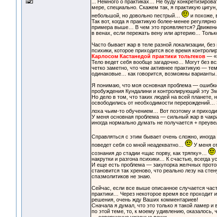
... Немного о практиках… Не буду конкретизиров
мере, специально. Скажем так, я практикую цигу
небольшой, но довольно пестрый…
и похоже, 
Так вот, когда я практикую более-менее регулярн
примера выше… В чем это проявляется? Движение 
в венах, если пережать вену или артерию… Тольк
Часто бывает жар в теле разной локализации, бе
психики, которое приходится все время контроли
Карлосом Кастанедой практики тольтеков
— «к
Тело ведет себя вообще загадочно… Могут без вс
четко заметно, что чем активнее практикую — т
одинаковые… как говорится, возможны вариант
Я понимаю, что моя основная проблема — ошибки 
пробуждения Кундалини и контролирующий эту Зм
Но дело в том, что таких людей на всей планете,
освободились от необходимости перерождений… З
лоха чьим-то обучением… Вот поэтому и приход
У меня основная проблема — сильный жар в чакрах
иногда нормально думать не получается + преу
Справляться с этим бывает очень сложно, иногда
поведет себя со мной неадекватно…
У меня от
сознания до стадии «щас порву, как тряпку»…
накрутки и разгона психики… К счастью, всегда у
И еще есть проблема — закупорка желчных прото
становится так хреново, что реально лезу на сте
спазмолитиков не знаю.
Сейчас, если все выше описанное случается част
практики… Через некоторое время все проходит и
решения, очень жду Ваших комментариев!
Сначала я думал, что это только я такой ламер 
по этой теме, то, к моему удивлению, оказалось