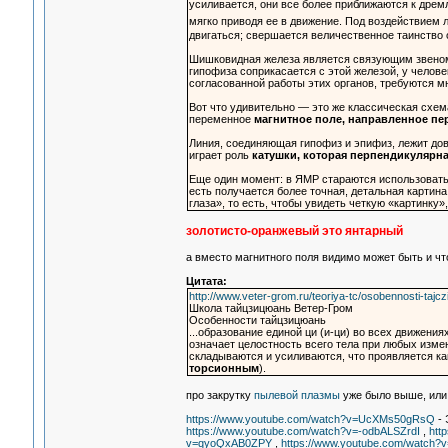
усиливается, они все более приближаются к др
мягко приводя ее в движение. Под воздействием 
двигаться; свершается величественное таинство 
Шишковидная железа является связующим звеном
гипофиза соприкасается с этой железой, у челов
согласованной работы этих органов, требуются м
Вот что удивительно — это же классическая схе
переменное
магнитное поле, направленное п
Линия, соединяющая гипофиз и эпифиз, лежит дов
играет роль
катушки, которая перпендикулярн
Еще один момент: в ЯМР стараются использовать 
есть получается более точная, детальная картин
глаза», то есть, чтобы увидеть четкую «картинку»
золотисто-оранжевый это янтарный
а вместо магнитного поля видимо может быть и чт
Цитата:
http://www.veter-grom.ru/teoriya-tc/osobennosti-tajcz
Школа тайцзицюань Ветер-Гром
Особенности тайцзицюань
...образование единой ци (и-ци) во всех движения
означает целостность всего тела при любых изме
складываются и усиливаются, что проявляется к
торсионным
).
про закрутку
пылевой плазмы
уже было выше, или 
https://www.youtube.com/watch?v=UcXMs50gRsQ
- 
https://www.youtube.com/watch?v=-odbALSZrdI
,
htt
v=qyoQxAB0ZPY
,
https://www.youtube.com/watch?