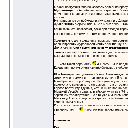
— совершенно ужасные вещи…
Особенно жутким мне показалось описание пробу
Муктананды
… Они оба писали о страшных болях 
ощущениях в чакрах и теле, приступах самых раз
ужасах…
Но написанное о пробуждении Кундалини у Джидд
лучше читать в оригинале, а не с моих слов… Так
вещи замечать не желают, даже при взгляде «пря
Интересно, а почему об этом не пишут ни в одно
Заметил, что для сохранения нормального состоя
балансировать и уравновешивать собственную э
Для этого
я пока нашел три пути — длительные
тайцзи (тайчи).
Ни на что из этого в достаточной
как наиболее позитивно влияющее в целом)…
...С чего такая паранойя?
А с того… мне неодн
Кундалини, потом очень сильно болели… в общем,
Шри Рамакришна (учитель Свами Вивекананды) — 
Джидду Кришнамурти — рак поджелудочной желез
Гопи Кришна — пробуждение Кундалини у него зат
похоже, это примерно то же самое, что и с тов
Карлос Кастанеда (думаю, хоть он и не йог, но по
Морихей Уэсиба, создатель айкидо — умер в 74 го
термином телепортация… а это уже о многом го
Масутацу Ояма, создатель каратэ стиля Киокуши
умер от рака легких.
И еще несколько имен очень известных йогов, к с
что запомнить…
В общем мне запомнились тол
....
комменты
Рада