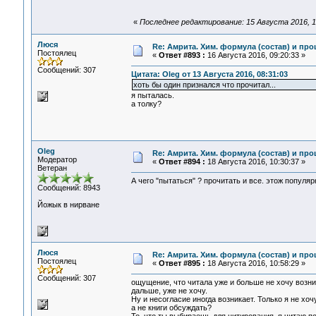
«
Последнее редактирование: 15 Августа 2016, 1
Люся
Re: Амрита. Хим. формула (состав) и про
Постоялец
«
Ответ #893 :
16 Августа 2016, 09:20:33 »
Сообщений: 307
Цитата: Oleg от 13 Августа 2016, 08:31:03
хоть бы один признался что прочитал...
я пыталась.
а толку?
Oleg
Re: Амрита. Хим. формула (состав) и про
Модератор
«
Ответ #894 :
18 Августа 2016, 10:30:37 »
Ветеран
А чего "пытаться" ? прочитать и все. этож популярк
Сообщений: 8943
Йожык в нирване
Люся
Re: Амрита. Хим. формула (состав) и про
Постоялец
«
Ответ #895 :
18 Августа 2016, 10:58:29 »
Сообщений: 307
ощущение, что читала уже и больше не хочу возник
дальше, уже не хочу.
Ну и несогласие иногда возникает. Только я не хо
а не книги обсуждать?