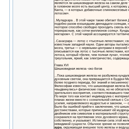
является ли шишковидная железа на самом деле т
в головном мозге есть высший центр, к которому
Канта, — в которых добавочные спинномозговые н
лотосом».
..Муладхара .. В этой чакре также обитает богин
подобно разом взошедшим двенадцати солнцам, н
«которое способно свободно проходить сквозь в
«прекрасным, как сотни миллионов солнц». Кунд
нектаром». С этой чакрой ассоциируется таттвиче
..Сахасрара — лотос с «тысячью лепестками»; свя
известным западной науке. Одни авторы пыталис
мозга, третьи — с нервными центрами в верхней 
описывается как лотос с тысячью лепестками, кот
лотоса, который «белее, чем полная луна», «гол
треугольник, яркий, как электричество, содержа
Глава XVI
Шишковидная железа -око богов
...Пока шишковидная железа не разбужена кундал
духовным светом, она превращается в Буддхи-Ма
более позднего периода, бог знаний и письменнос
Философам известно, что шишковидная железа была
«выдвинулись» физические глаза, но не обязатель
зрительного восприятия, соответствовавшего тому
По мере того как контакт индивидуума с материа
планах жизни вместе с сознательной связью с С
усилия, направляемого мудростью и законом, — 
Было бы ошибкой прийти к заключению, что шишк
достоинствами, которые приписывают ей мудрецы.
двойником или символом в материальной структуре
сохранился на протяжении эпох духовного мрака,
собственно, и указывает. Истинная сила этой жел
невидимой сущности. Обычное зрение не позволяе
аура
, окружающая внешнее тело железы и ведуща