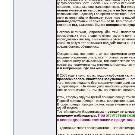
целую бесконечность Вселенных. В этих бесчисл
неважно, насколько они маловероятные.
Вы живе
пошли учиться не на фотографа, а на бухгалте
познакомились однажды во время автостопа. Согла
один из величайших физиков-теоретиков, в наше
дальнодействия и нелокальности.
Квантовые ф
которые вы, казалось бы, не совершаете, су
Некоторые физики, например Эйнштейн, полагали
переменных (то есть еще не открытых и не поня
наблюдаемых частиц, а механизмы этого искажен
какой-то результат возникает под действием еще
предвыборных обещаниях.
Сегодня следствия всех этих экспериментов
акк
недавнего времени считалось, что квантовые явл
рациональному осмыслению, тем более что их пр
новые эксперименты над огромными молекулами-
и в макромире, где мы живем.
В 2005 году в кристаллах
гидрокарбоната калия
прослеживалась квантовая запутанность.
Соот
того, совсем недавно был предложен еще один з
суперпозиция). Он может дать наиболее убедител
живых организмов. С чем мы, конечно же, соглас
Итак, сформулируем третий принцип биоцентризм
Первый принцип биоцентризма: восприятие реальн
Второй принцип биоцентризма: наши внешние и в
одной медали.
Третий принцип биоцентризма:
поведение элемен
При
отсутствии соз
наличием наблюдателя.
в неопределенном состоянии и представл
...«движение через пространство» – это оксюморо