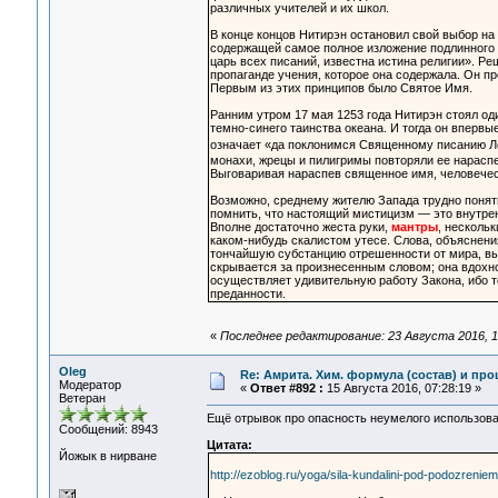
различных учителей и их школ.
В конце концов Нитирэн остановил свой выбор н
содержащей самое полное изложение подлинного б
царь всех писаний, известна истина религии». Р
пропаганде учения, которое она содержала. Он п
Первым из этих принципов было Святое Имя.
Ранним утром 17 мая 1253 года Нитирэн стоял оди
темно-синего таинства океана. И тогда он вперв
означает «да поклонимся Священному писанию 
монахи, жрецы и пилигримы повторяли ее нарасп
Выговаривая нараспев священное имя, человечес
Возможно, среднему жителю Запада трудно понять
помнить, что настоящий мистицизм — это внутре
Вполне достаточно жеста руки,
мантры
, нескольк
каком-нибудь скалистом утесе. Слова, объяснени
тончайшую субстанцию отрешенности от мира, вы
скрывается за произнесенным словом; она вдохно
осуществляет удивительную работу Закона, ибо те
преданности.
«
Последнее редактирование: 23 Августа 2016, 1
Oleg
Re: Амрита. Хим. формула (состав) и про
Модератор
«
Ответ #892 :
15 Августа 2016, 07:28:19 »
Ветеран
Ещё отрывок про опасность неумелого использова
Сообщений: 8943
Цитата:
Йожык в нирване
http://ezoblog.ru/yoga/sila-kundalini-pod-podozreniem