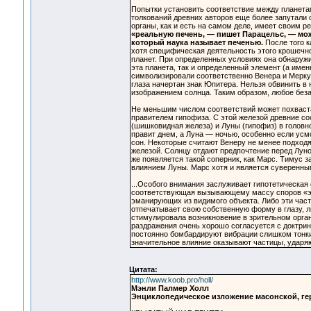
Попытки установить соответствие между планетам
толкований древних авторов еще более запутали с
органы, как и есть на самом деле, имеет своим 
«реальную печень, — пишет Парацельс, — можн
который наука называет печенью.
После того к
хотя специфическая деятельность этого крошечно
планет. При определенных условиях она обнаруж
эта планета, так и определенный элемент (а име
символизировали соответственно Венера и Мерку
глаза начертан знак Юпитера. Нельзя обвинить в
изображением солнца. Таким образом, любое без
Не меньшим числом соответствий может похвастат
правителем гипофиза. С этой железой древние с
(шишковидная железа) и Луны (гипофиз) в головн
правит днем, а Луна — ночью, особенно если усмо
сон. Некоторые считают Венеру не менее подход
железой. Солнцу отдают предпочтение перед Луно
же появляется такой соперник, как Марс. Тимус з
влиянием Луны. Марс хотя и является суверенным
...Особого внимания заслуживает гипотетическая
соответствующая вызывающему массу споров «эф
эманирующих из видимого объекта. Либо эти част
отпечатывает свою собственную форму в глазу, 
стимулировала возникновение в зрительном органе
раздражения очень хорошо согласуется с доктри
постоянно бомбардируют вибрации слишком тонки
значительное влияние оказывают частицы, ударя
Цитата:
http://www.koob.pro/holl/
Мэнли Палмер Холл
Энциклопедическое изложение масонской, г