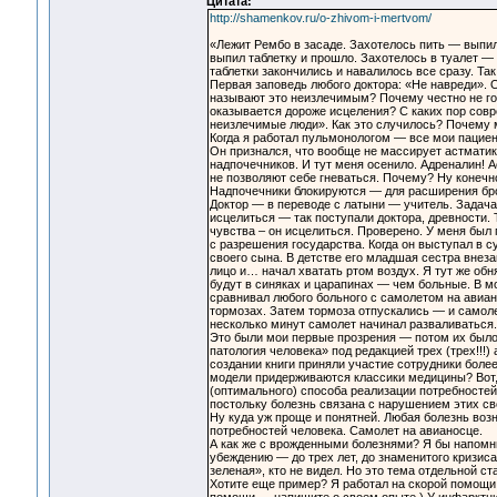
Цитата:
http://shamenkov.ru/o-zhivom-i-mertvom/
«Лежит Рембо в засаде. Захотелось пить — выпил
выпил таблетку и прошло. Захотелось в туалет —
таблетки закончились и навалилось все сразу. Так
Первая заповедь любого доктора: «Не навреди». О
называют это неизлечимым? Почему честно не го
оказывается дороже исцеления? С каких пор сов
неизлечимые люди». Как это случилось? Почему 
Когда я работал пульмонологом — все мои пациен
Он признался, что вообще не массирует астматика
надпочечников. И тут меня осенило. Адреналин! 
не позволяют себе гневаться. Почему? Ну конечно
Надпочечники блокируются — для расширения бро
Доктор — в переводе с латыни — учитель. Задача
исцелиться — так поступали доктора, древности.
чувства – он исцелиться. Проверено. У меня был
с разрешения государства. Когда он выступал в с
своего сына. В детстве его младшая сестра внеза
лицо и… начал хватать ртом воздух. Я тут же обн
будут в синяках и царапинах — чем больные. В м
сравнивал любого больного с самолетом на авиан
тормозах. Затем тормоза отпускались — и самоле
несколько минут самолет начинал разваливаться.
Это были мои первые прозрения — потом их было 
патология человека» под редакцией трех (трех!!!)
создании книги приняли участие сотрудники более
модели придерживаются классики медицины? Вот,
(оптимального) способа реализации потребностей
постольку болезнь связана с нарушением этих св
Ну куда уж проще и понятней. Любая болезнь воз
потребностей человека. Самолет на авианосце.
А как же с врожденными болезнями? Я бы напомни
убеждению — до трех лет, до знаменитого кризис
зеленая», кто не видел. Но это тема отдельной ст
Хотите еще пример? Я работал на скорой помощи 