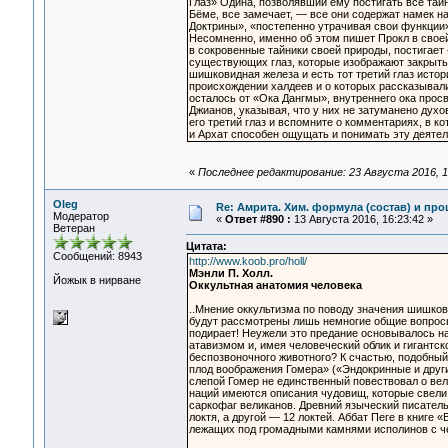
Глаз» Одина, позволявший ему постигать все тайн
Бёме, все замечает, — все они содержат намек н
Доктрины», «постепенно утрачивая свои функции»
Несомненно, именно об этом пишет Прокл в своей 
в сокровенные тайники своей природы, постигает
существующих глаз, которые изображают закрытым
шишковидная железа и есть тот третий глаз исто
происхождении халдеев и о которых рассказывали
осталось от «Ока Дангмы», внутреннего ока прос
Джианов, указывая, что у них не затуманено дух
его третий глаз и вспомните о комментариях, в к
и Архат способен ощущать и понимать эту деятел
«
Последнее редактирование: 23 Августа 2016, 1
Oleg
Re: Амрита. Хим. формула (состав) и про
Модератор
«
Ответ #890 :
13 Августа 2016, 16:23:42 »
Ветеран
Цитата:
Сообщений: 8943
http://www.koob.pro/holl/
Мэнли П. Холл.
Йожык в нирване
Оккультная анатомия человека
..Мнение оккультизма по поводу значения шишков
будут рассмотрены лишь немногие общие вопросы.
подирает! Неужели это предание основывалось на
атавизмом и, имея человеческий облик и гигантс
беспозвоночного животного? К счастью, подобны
плод воображения Гомера» («Эндокринные и други
слепой Гомер не единственный повествовал о вел
наций имеются описания чудовищ, которые свели 
саркофаг великанов. Древний языческий писатель
локтя, а другой — 12 локтей. Аббат Пеге в книге 
лежащих под громадными камнями исполинов с че