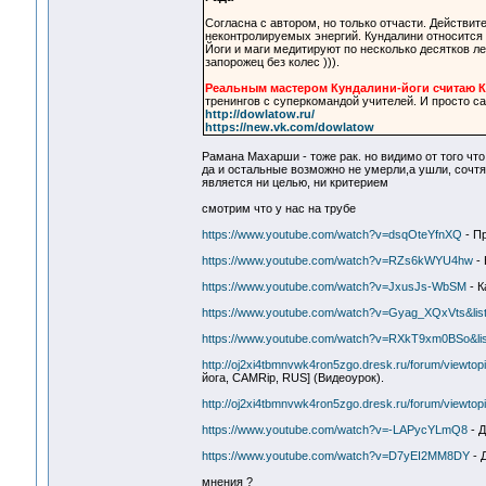
Согласна с автором, но только отчасти. Действит
неконтролируемых энергий. Кундалини относится к
Йоги и маги медитируют по несколько десятков ле
запорожец без колес ))).
Реальным мастером Кундалини-йоги считаю К
тренингов с суперкомандой учителей. И просто са
http://dowlatow.ru/
https://new.vk.com/dowlatow
Рамана Махарши - тоже рак. но видимо от того что
да и остальные возможно не умерли,а ушли, сочтя ч
является ни целью, ни критерием
смотрим что у нас на трубе
https://www.youtube.com/watch?v=dsqOteYfnXQ
- Пр
https://www.youtube.com/watch?v=RZs6kWYU4hw
- 
https://www.youtube.com/watch?v=JxusJs-WbSM
- К
https://www.youtube.com/watch?v=Gyag_XQxVts&li
https://www.youtube.com/watch?v=RXkT9xm0BSo&l
http://oj2xi4tbmnvwk4ron5zgo.dresk.ru/forum/viewto
йога, CAMRip, RUS] (Видеоурок).
http://oj2xi4tbmnvwk4ron5zgo.dresk.ru/forum/viewto
https://www.youtube.com/watch?v=-LAPycYLmQ8
- Д
https://www.youtube.com/watch?v=D7yEI2MM8DY
- 
мнения ?