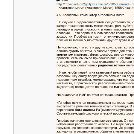
http://mzwgsytvon2gcltjom.cmle.ru/b/305636/read
-
h
- Квантовая магия (Квантовая Магия) 1558K скачать
4.5. Квантовый компьютер в головном мозге
...В случае с гидроксиапатитом существенно то, 
каждая такая плоскость может играть роль кубита
лежащих в одной плоскости, и манипулировать им
словами — это вариант ансамблевого квантового
жидкостях. Проблема в том, что техническая реа
плоскости можно было отличать друг от друга и и
Не исключаю, что есть и другие кристаллы, котор
сложно судить об этом. В любом случае для этих
моментом
(протоны, фтор, фосфор, изотоп углер
проблем, если бы было приложено внешнее
магни
эти плоскости в частотном диапазоне, чтобы они
посредством селективных
радиочастотных
импу
...Итак, чтобы перейти на квантовый режим рабо
позвоночнику снизу вверх (нечто похожее на под
позвоночным столбом, можно сказать, что мы по
частности, с практической реализацией квантово
жидкостью) помещается во внешнее
магнитное 
Но аналогия с ЯМР на этом не заканчивается. П
«Гипофиз является отрицательным полюсом, одна
выступает в роли постоянной искусительницы. В
верховного
бога солнца
Ра (символизирующего ши
Соответствующий физиологический процесс досто
Гипофиз начинает еле уловимо
светиться
. От не
небольшом расстоянии от железы. По мере оккул
окружающие гипофиз, становятся
ярче
. Их распр
желудочку, и расширяются, образуя элегантные п