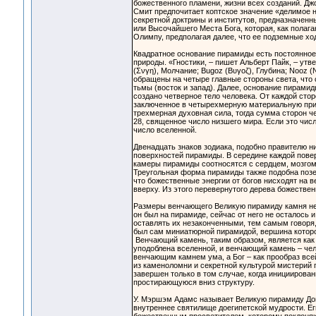
божественного пламени, жизни всех созданий. Дж
Смит предпочитает коптское значение «делимое
секретной доктрины и институтов, предназначенн
или Высочайшего Места Бога, которая, как полаг
Олимпу, предполагая далее, что ее подземные х
Квадратное основание пирамиды есть постоянное
природы. «Гностики, – пишет Альберт Пайк, – утве
(Σνγη), Молчание; Bugoz (Βυγοζ), Глубина; Nooz (
обращены на четыре главные стороны света, что о
тьмы (восток и запад). Далее, основание пирами
создано четверное тело человека. От каждой сто
заключенное в четырехмерную материальную приро
трехмерная духовная сила, тогда сумма сторон че
28, священное число низшего мира. Если это числ
число вселенной.
Двенадцать знаков зодиака, подобно правителю 
поверхностей пирамиды. В середине каждой повер
камеры пирамиды соотносятся с сердцем, мозгом
Треугольная форма пирамиды также подобна позе 
что божественные энергии от богов нисходят на 
вверху. Из этого перевернутого дерева божестве
Размеры венчающего Великую пирамиду камня не м
он был на пирамиде, сейчас от него не осталось 
оставлять их незаконченными, тем самым говоря,
был сам миниатюрной пирамидой, вершина которо
Венчающий камень, таким образом, является как
уподоблена вселенной, и венчающий камень – чел
венчающим камнем ума, а Бог – как прообраз все
из каменоломни и секретной культурой мистерий
завершен только в том случае, когда инициирова
простирающуюся вниз структуру.
У. Мэршэм Адамс называет Великую пирамиду Дом
внутреннее святилище доегипетской мудрости. Е