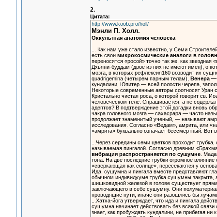
2.
Цитата:
http://www.koob.pro/holl/
Мэнли П. Холл.
Оккультная анатомия человека
... Как нам уже стало известно, у Семи Строител
есть свои
микрокосмические аналоги в головн
переносятся «росой» точно так же, как звездная 
Дхьяни-буддам (двое из них не имеют имен), о ко
мозга, в которых рефлексия160 возводит их сущн
quadrigemina (четырем парным телам),
Венера —
кундалини, Юпитер — всей полости черепа, запол
Некоторые современные авторы соотносят Уран с
Кристально чистая роса, о которой говорит св. И
человеческом теле. Спрашивается, а не содержат
адептов? В подтверждение этой догадки вновь о
чакра головного мозга — сахасрара — часто назы
продолжает знаменитый ученый, — называют амри
исследования. Согласно «Ведам», амрита, или «н
«амрита» буквально означает бессмертный. Вот в
...Через середины семи цветков проходит трубка,
называемая пингалой. Согласно древним «Брахма
вибрация распространяется по сушумне
. Мада
тона. На две последние трубки огромное влияние 
«сверкающая как солнце», пересекаются у основа
Ида, сушумна и пингала вместе представляют глав
обычном индивидууме трубка сушумны закрыта, а 
шишковидной железой в голове существует прямая
заключающего в себе сушумну. Они полуматериал
проводящие пути, иначе они разошлись бы лучами
...Хатха-йога утверждает, что ида и пингала дейс
сушумна начинает действовать без всякой связи с
знает, как пробуждать кундалини, не прибегая ни