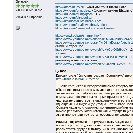
Ветеран
http://shamenkov.ru
- Сайт Дмитрия Шаменкова
Сообщений: 8943
https://vk.com/dmitrysuz
- Онлайн-тренинг Школы 
http://suz.community/post/
- СУЗ
Йожык в нирване
https://vk.com/dimadoktor
http://dimadoctor.livejournal.com
https://vk.com/healthyselfrealization
https://vk.com/neurobiology_effectiveness
http://www.koob.ru/shamenkov/
https://www.youtube.com/channel/UCM62bmmxs66
https://www.youtube.com/user/MrDimaDoctor/playlist
самое интересное -
https://www.youtube.com/watch?v=cOtxOSdbpbY
- Д
зрения
https://www.youtube.com/watch?v=3Fl5k4QHwbc
- "
рекомендована к прочтению
https://www.youtube.com/watch?v=drAmtFoWvI0
- "Н
Цитата:
Биоцентризм [Как жизнь создает Вселенную] (пер.
http://flibusta.is/b/416875/read
... Копенгагенская интерпретация была сформули
объяснить странные результаты квантово-механич
экспериментов требуется слишком радикально из
описывала феномен, на который примерно 40 года
частица не существует в определенном месте и н
одновременно нигде и где угодно. Это зыбкое не
Совсем недавно сторонники копенгагенской интер
ничего реального. Копенгагенская интерпретация
эта интерпретация остается совершенно загадочн
Если мы стремимся сформулировать какую-либо а
происходит потому, что за частицей кто-то наблю
рассмотреть другую гипотезу. Она называется
«м
соответствии с этой гипотезой происходит все, ч