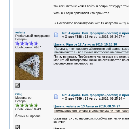
так как никто не хочет войти в общий тезаурус т
хоть бы один признался что прочитал...
«
Последнее редактирование: 13 Августа 2016, 0
valeriy
Re: Амрита. Хим. формула (состав) и про
Глобальный модератор
«
Ответ #888 :
13 Августа 2016, 08:34:27 »
Ветеран
Цитата: Pipa от 12 Августа 2016, 15:18:10
Сообщений: 4167
Полагаю, что человеку абсолютно всё равно, как
вмешиваются - вся химия построена на свойствах 
Пипа, ты права. Пребывание человека в сильных 
магнитной томографии, никак не сказывается на е
резонансным переворотам.
Oleg
Re: Амрита. Хим. формула (состав) и про
Модератор
«
Ответ #889 :
13 Августа 2016, 09:25:14 »
Ветеран
Цитата: valeriy от 13 Августа 2016, 08:34:27
Сообщений: 8943
помещение его головы в сильное магнитное поле 
Йожык в нирване
сказывается . но на сверхспособностях. если магни
конечно..
Цитата: