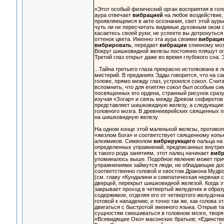
«Этот особый физический орган восприятия в го
аура отвечает
вибрацией
на любое воздействие,
проявляющемся в акте осознания, свет этой аур
чуть ли не пересчитать видимые духовным оком с
касаетесь своей руки; не успеете вы дотронутьс
оттенок цвета. Именно эта аура своими
вибраци
вибрировать
, передает
вибрации
спинному моз
Вокруг шишковидной железы постоянно пляшут огон
Третий глаз открыт даже во время глубокого сна.
...Тайна третьего глаза прекрасно истолкована 
мистерий. В преданиях Эдды говорится, что на с
голове, прямо между глаз, устроился сокол. Счит
вспомнить, что для египтян сокол был особым си
посвященных его ордена, странный рисунок сраз
изучая «Зогар» и связь между Древом сефиротов 
представляет шишковидную железу, а следующие 
головного мозга. В древнееврейских священных 
на шишковидную железу.
На одном конце этой маленькой железы, противо
«жезлом Бога» и соответствует священному копь
алхимиков. Символом
вибрирующего
пальца на 
определенных упражнений, предписанных внутренн
к такого рода занятиям, этот палец начинает
виб
упоминалось выше. Подобное явление может прич
упражнениями займутся люди, не обладающие до
соответственно головой и хвостом Дракона Мудро
(см. главу «Кундалини и симпатическая нервная с
дверцей, перекрыт шишковидной железой. Когда эт
закрывает проход в четвертый желудочек и образу
содержимое, отделяя его от четвертого желудочка
готовой к нападению, и точно так же, как голова
двигаться с быстротой змеиного языка. Открыв 
сущностям смешиваться в головном мозге, твор
«Всевидящее Око» масонских братьев; «Единстве