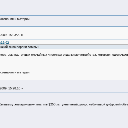
сознания и материи:
009, 15:03:29 »
:19:02
 какой-либо версии лампы?
енераторы настоящих случайных чисел как отдельные устройства, которые подключают
сознания и материи:
009, 15:28:10 »
ак бывшему электронщику, платить $250 за туннельный диод с небольшой цифровой обвес