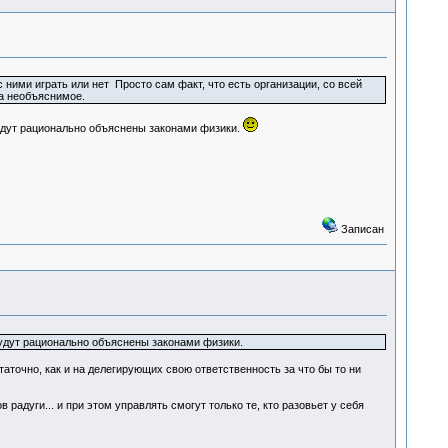
с ними играть или нет Просто сам факт, что есть организации, со всей
на необъяснимое.
удут рационально объяснены законами физики.
Записан
удут рационально объяснены законами физики.
таточно, как и на делегирующих свою ответственность за что бы то ни
адуги... и при этом управлять смогут только те, кто разовьет у себя