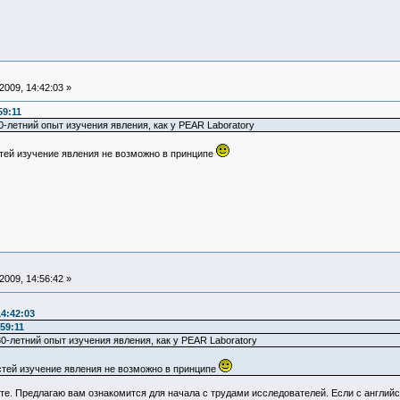
009, 14:42:03 »
59:11
30-летний опыт изучения явления, как у PEAR Laboratory
тей изучение явления не возможно в принципе
009, 14:56:42 »
4:42:03
59:11
 30-летний опыт изучения явления, как у PEAR Laboratory
стей изучение явления не возможно в принципе
те. Предлагаю вам ознакомится для начала с трудами исследователей. Если с английс