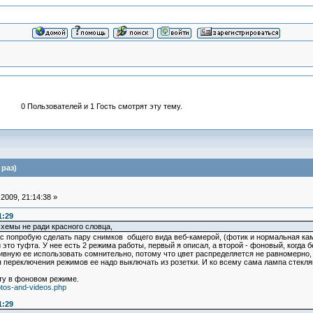
0 Пользователей и 1 Гость смотрят эту тему.
раз)
2009, 21:14:38 »
1:29
хемы не ради красного словца,
йчас попробую сделать пару снимков общего вида веб-камерой, (фотик и нормальная кам
и это туфта. У нее есть 2 режима работы, первый я описал, а второй - фоновый, когда
тивную ее использовать сомнительно, потому что цвет распределяется не равномерно,
я переключения режимов ее надо выключать из розетки. И ко всему сама лампа стеклянн
оту в фоновом режиме.
tos-and-videos.php
1:29