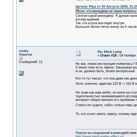
Цитата: Pipa от 20 Августа 2009, 21:2
Ясно, что менеджер на такие вопросы н
Смотря какой менеджер. Я думаю напис
взгляд крайний.
Так эта штука выглядит внутри
Большое белое пятно внизу на 5 часов
snaky
Re: Mind Lamp
Новичок
«
Ответ #18 :
04 Ноября 2
Сообщений: 12
Ну как, новая инструкция появилась? 
У меня тоже есть лампа. Заказывал ещ
А он, должно быть, более интересный.
Кто-то тут писал, что она даже как дек
Хотя, конечно, адаптер 220 В -> 110 В
Не знаю как вам ребят, но меня на сто
тщательностью занимающиеся исследов
интернет общественности к проблеме mi
Строго не судите, сайту только пару д
Те, кто хочет иметь лампу, почему жд
Портал исследований взаимодействия 
http://www.mind-matter-effect.ru/