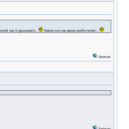
ской, как то душновато...
Лампа хоть как декор пройти может...
Записан
Записан