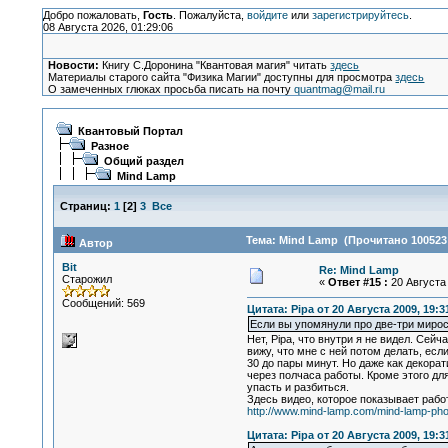
Добро пожаловать,
Гость
. Пожалуйста,
войдите
или
зарегистрируйтесь
.
08 Августа 2026, 01:29:06
Новости:
Книгу С.Доронина "Квантовая магия" читать
здесь
Материалы старого сайта "Физика Магии" доступны для просмотра
здесь
О замеченных глюках просьба писать на почту
quantmag@mail.ru
Квантовый Портал
Разное
Общий раздел
Mind Lamp
Страниц:
1
[
2
]
3
Все
Тема: Mind Lamp (Прочитано 100523 
Автор
Bit
Re: Mind Lamp
Старожил
«
Ответ #15 :
20 Августа 
Сообщений: 569
Цитата: Pipa от 20 Августа 2009, 19:3
Если вы упомянули про две-три мирос
Нет, Pipa, что внутри я не видел. Се
вижу, что мне с ней потом делать, есл
30 до пары минут. Но даже как декора
через полчаса работы. Кроме этого дл
упасть и разбиться.
Здесь видео, которое показывает раб
http://www.mind-lamp.com/mind-lamp-pho
Цитата: Pipa от 20 Августа 2009, 19:3