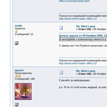
effect.com/mind-lamp.html
Портал исследований взаимодействия 
http://www.mind-matter-effect.ru/
snaky
Re: Mind Lamp
Новичок
«
Ответ #25 :
05 Ноября 2
Сообщений: 12
Цитата: qquest от 05 Ноября 2009, 14
А интерфейс к компьютеру имеется в
У лампы нет. Но Psyleron выпускает г
Портал исследований взаимодействия 
http://www.mind-matter-effect.ru/
qquest
Re: Mind Lamp
Пользователь
«
Ответ #26 :
05 Ноября 2
Сообщений: 198
Спасибо за информацию.
p.s. Я не то чтоб очень жадный, но к