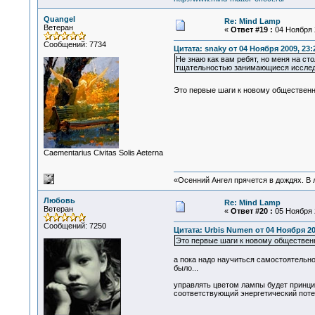
Quangel
Re: Mind Lamp
Ветеран
«
Ответ #19 :
04 Ноября 2
Сообщений: 7734
Цитата: snaky от 04 Ноября 2009, 23:
Не знаю как вам ребят, но меня на сто
тщательностью занимающиеся исследов
Это первые шаги к новому общественн
Сaementarius Civitas Solis Aeterna
«Осенний Ангел прячется в дождях. В л
Любовь
Re: Mind Lamp
Ветеран
«
Ответ #20 :
05 Ноября 2
Сообщений: 7250
Цитата: Urbis Numen от 04 Ноября 20
Это первые шаги к новому обществен
а пока надо научиться самостоятельно
было...
управлять цветом лампы будет принцип
соответствующий энергетический потен