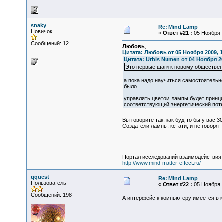
snaky
Re: Mind Lamp
Новичок
«
Ответ #21 :
05 Ноября 2
Сообщений: 12
Любовь
,
Цитата: Любовь от 05 Ноября 2009, 1
Цитата: Urbis Numen от 04 Ноября 20
Это первые шаги к новому обществен
а пока надо научиться самостоятельно
было...
управлять цветом лампы будет принцип
соответствующий энергетический поте
Вы говорите так, как буд-то бы у вас 
Создатели лампы, кстати, и не говоря
Портал исследований взаимодействия 
http://www.mind-matter-effect.ru/
qquest
Re: Mind Lamp
Пользователь
«
Ответ #22 :
05 Ноября 2
Сообщений: 198
А интерфейс к компьютеру имеется в 