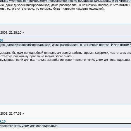
тать уже нельзя - микросхему, несомненно, после прошивки залокировали от чтения.
ю, даже дизассемблировали код, даже разобрались в назначеии портов. И что потом?
пы, если снять стекло, то ее можо будет наверно накрыть ладошкой.
2009, 21:29:10 »
38
ю, даже дизассемблировали код, даже разобрались в назначеии портов. И что потом?
ешало бы вам поподробней описать алгоритм работы: время задержки, частота смена 
ответит, поскольку просто не может этого знать.
уждение, если для вас только загребание денег является стимулом для исследования,
2009, 21:47:39 »
9:10
 является стимулом для исследования,