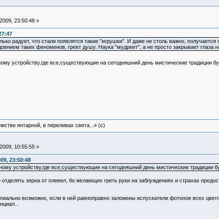
009, 23:50:48 »
27:47
лько радует, что стали появлятся такие "игрушки". И даже не столь важно, получается 
нием таких феноменов, греет душу. Наука "мудреет", а не просто закрывает глаза 
ому устройству,где все,существующие на сегодняшний день мистические традиции б
истве янтарной, в переливах света...» (c)
009, 10:55:55 »
09, 23:50:48
ному устройству,где все,существующие на сегодняшний день мистические традиции б
 отделять зерна от плевел, бо желающих греть руки на заблуждениях и страхах предос
иально возможно, если в ней равноправно заложены испускатели фотонов всех цветов р
циал...