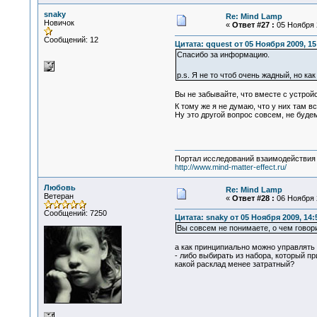
snaky
Re: Mind Lamp
Новичок
«
Ответ #27 :
05 Ноября 2
Сообщений: 12
Цитата: qquest от 05 Ноября 2009, 15
Спасибо за информацию.
p.s. Я не то чтоб очень жадный, но к
Вы не забывайте, что вместе с устройс
К тому же я не думаю, что у них там в
Ну это другой вопрос совсем, не будем
Портал исследований взаимодействия 
http://www.mind-matter-effect.ru/
Любовь
Re: Mind Lamp
Ветеран
«
Ответ #28 :
06 Ноября 2
Сообщений: 7250
Цитата: snaky от 05 Ноября 2009, 14:
Вы совсем не понимаете, о чем говори
а как принципиально можно управлять
- либо выбирать из набора, который пр
какой расклад менее затратный?