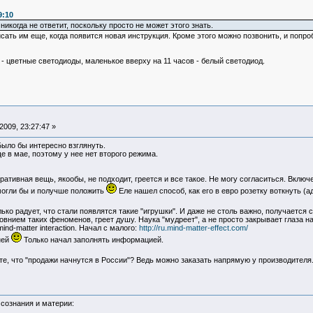
9:10
икогда не ответит, поскольку просто не может этого знать.
ать им еще, когда появится новая инструкция. Кроме этого можно позвонить, и попроб
 - цветные светодиоды, маленькое вверху на 11 часов - белый светодиод.
009, 23:27:47 »
Было бы интересно взглянуть.
е в мае, поэтому у нее нет второго режима.
оративная вещь, якообы, не подходит, греется и все такое. Не могу согласиться. Включ
 могли бы и получше положить
Еле нашел способ, как его в евро розетку воткнуть (а
лько радует, что стали появлятся такие "игрушки". И даже не столь важно, получается 
нием таких феноменов, греет душу. Наука "мудреет", а не просто закрывает глаза н
nd-matter interaction. Начал с малого:
http://ru.mind-matter-effect.com/
ней
Только начал заполнять информацией.
ете, что "продажи начнутся в России"? Ведь можно заказать напрямую у производителя
сознания и материи: