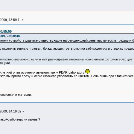
009, 13:59:11 »
0:55:55
09, 23:50:48
ному устройству,где все,существующие на сегодняшний день мистические традиции 
 отделять зерна от плевел, бо желающих греть руки на заблуждениях и страхах предос
иально возможно, если в ней равноправно заложены испускатели фотонов всех цветов р
нциал...
30-летний опыт изучения явления, как у PEAR Laboratory
т что вы прямо сразу и легко сможете управлять ее цветом. Речь лишь про статистиче
сознания и материи:
009, 14:19:02 »
какой-либо версии лампы?