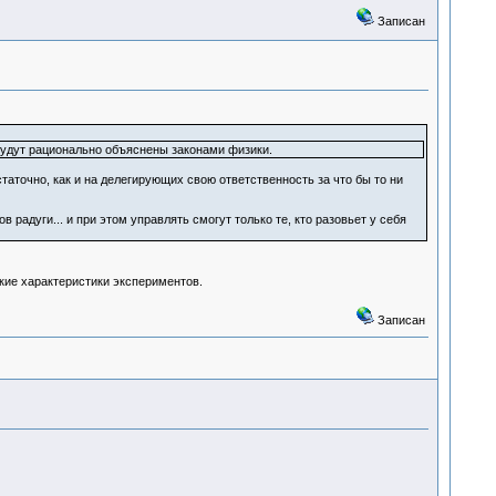
Записан
будут рационально объяснены законами физики.
таточно, как и на делегирующих свою ответственность за что бы то ни
адуги... и при этом управлять смогут только те, кто разовьет у себя
ские характеристики экспериментов.
Записан