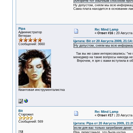
Алгоритм тот обычным способом прочи
Ну допустом, сняли мы всю информаци
Сама плата находится в основании лам
Pipa
Re: Mind Lamp
Администратор
«
Ответ #16 :
20 Августа 
Ветеран
Цитата: Bit от 20 Августа 2009, 21:14:
Сообщений: 3660
Ну допустом, сняли мы всю информаци
Так вы же сами интересовались: "не м
менеджер на такие вопросы никогда не 
Впрочем, я зря с вами вступила в обс
Квантовая инструменталистка
Bit
Re: Mind Lamp
Старожил
«
Ответ #17 :
20 Августа 
Сообщений: 569
Цитата: Pipa от 20 Августа 2009, 21:2
если для вас только загребание денег
Pipa, перестаньте, это была шутка.