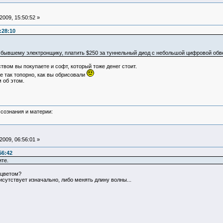
009, 15:50:52 »
:28:10
ак бывшему электронщику, платить $250 за туннельный диод с небольшой цифровой обве
твом вы покупаете и софт, который тоже денег стоит.
се так топорно, как вы обрисовали
 об этом.
сознания и материи:
009, 06:56:01 »
56:42
те.
 цветом?
исутствует изначально, либо менять длину волны...