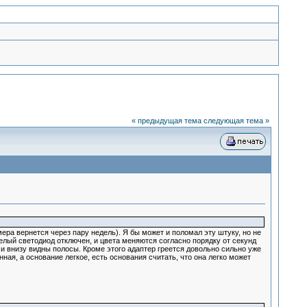
« предыдущая тема
следующая тема »
ера вернется через пару недель). Я бы может и поломал эту штуку, но не
 белый светодиод отключен, и цвета меняются согласно порядку от секунд
 и внизу видны полосы. Кроме этого адаптер греется довольно сильно уже
ая, а основание легкое, есть основания считать, что она легко может