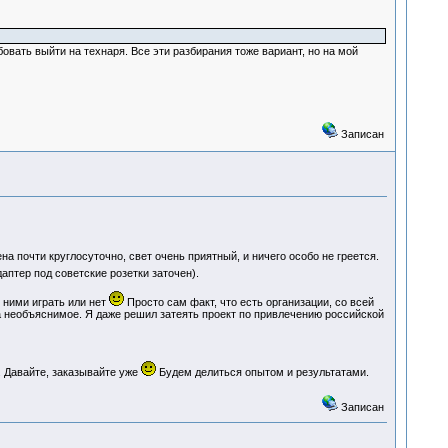
овать выйти на технаря. Все эти разбирания тоже вариант, но на мой
Записан
ена почти круглосуточно, свет очень приятный, и ничего особо не греется.
даптер под советские розетки заточен).
с ними играть или нет
Просто сам факт, что есть организации, со всей
а необъяснимое. Я даже решил затеять проект по привлечению российской
. Давайте, заказывайте уже
Будем делиться опытом и результатами.
Записан