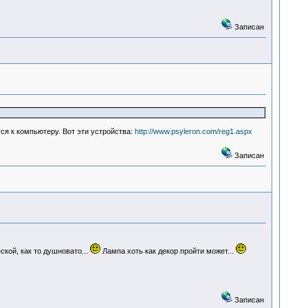
Записан
ся к компьютеру. Вот эти устройства:
http://www.psyleron.com/reg1.aspx
Записан
кой, как то душновато...
Лампа хоть как декор пройти может...
Записан