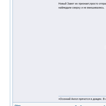
Новый Завет их признает,просто отпр
наблюдали сверху и не вмешивались.
«Осенний Ангел прячется в дождях. В л
Oleg