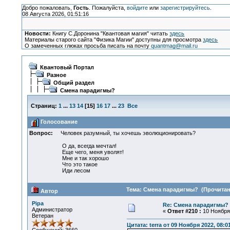
Добро пожаловать,
Гость
. Пожалуйста,
войдите
или
зарегистрируйтесь
.
08 Августа 2026, 01:51:16
Новости:
Книгу С.Доронина "Квантовая магия" читать
здесь
Материалы старого сайта "Физика Магии" доступны для просмотра
здесь
О замеченных глюках просьба писать на почту
quantmag@mail.ru
Квантовый Портал
Разное
Общий раздел
Смена парадигмы?
Страниц:
1
...
13
14
[
15
]
16
17
...
23
Все
Голосование
Вопрос:
Человек разумный, ты хочешь эволюционировать?
О да, всегда мечтал!
Еще чего, меня уволят!
Мне и так хорошо
Что это такое
Иди лесом
Тема: Смена парадигмы? (Прочитано
Автор
Pipa
Re: Смена парадигмы?
Администратор
«
Ответ #210 :
10 Ноября 
Ветеран
Цитата: terra от 09 Ноября 2022, 08:0