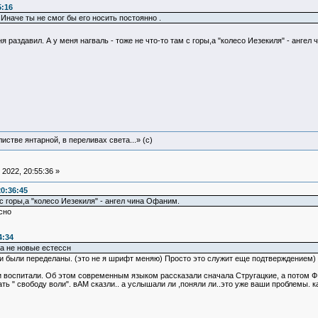
5:16
 Иначе ты не смог бы его носить постоянно .
 раздавил. А у меня нагваль - тоже не что-то там с горы,а "колесо Иезекиля" - анге
истве янтарной, в переливах света...» (c)
2022, 20:55:36 »
0:36:45
 с горы,а "колесо Иезекиля" - ангел чина Офаним.
сно
4:34
 а не новые естессн
были переделаны. (это не я шрифт меняю) Просто это служит еще подтверждением) так
и и воспитали. Об этом современным языком рассказали сначала Стругацкие, а потом Ф
ь " свободу воли". вАМ сказли.. а услышали ли ,поняли ли..это уже ваши проблемы. к