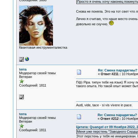
Сообщений: 3660
Просто я очень хочу наконец покинуть
Снова не поняла. Это на тот свет что 
Лично я считаю, что наше место очень
довольно не скучно.
Квантовая инструменталистка
terra
Re: Смена парадигмы?
Модератор своей темы
«
Ответ #211 :
10 Ноября 
Ветеран
Пф) Pipa. типун тебе на язык) Я хочу 
Сообщений: 1811
такого опыта. Но такой опыт может бы
Audi, vide, tace - si vis vivere in pace.
terra
Re: Смена парадигмы?
Модератор своей темы
«
Ответ #212 :
10 Ноября 
Ветеран
Цитата: Quangel от 09 Ноября 2022, 2
Сообщений: 1811
Меня уже перстень "Заводного Сердца
Этот перстень у тебя не инициирован. И