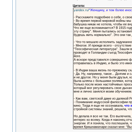
Цитата:
yandex.ru/
“Женщину, и тем более иност
- Расскажите подробнее о себе, о сво
- Во время первой мировой войны мы и
бабушка никак не хотела, чтобы ее вн
Что же еще вспоминается? В 1915 году 
эту страну”. Меня пытались остановит
будешь жить нормально”. Это они так 
- Что-то мешало исполнить задуманн
- Многое. И прежде всего - отсутствие
“Теософическая литература”. Зашли в
проводят в Голландии съезд Теософиче
йоге.
А вскоре представился совершенно фа
отправилась в Индию, и было это имен
- В Индии ваша жизнь по-прежнему с
- Да. Ну, например, такое... Долгим 
и не другое. Но у меня были друзья, 
была шляпа с большими полями, котор
Только после моих настойчивых прось
который мог регулировать свое дыхани
мне и лично занялся моим обучением
- Как вам, светской даме из далекой 
- Понимание индусской философии при
кино. Тогда я еще не осознавала,
что 
стройной системы знаний, решила, что
Но делала я все не так. Его вылечила
интерес ко всему. Когда я наконец от
энергии. И я поняла, что поспешила, 
время Кришнамачари сказал мне: “Вы 