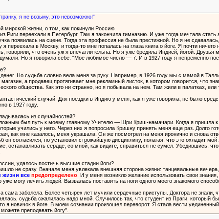
ранку, я не возьму, это невозможно!”
ей мирской жизни, о том, как покинули Россию.
з Риги переехали в Петербург. Там я закончила гимназию. И уже тогда мечтала стать
учка появилась на сцене. Тогда эта профессия не была престижной. Но я не сдавалась,
я переехала в Москву, и тогда-то мне попалась на глаза книга о йоге. Я почти ничего
ь, говорили, что очень уж я впечатлительна. Но я уже бредила Индией, йогой. Друзья м
думали. Но я говорила себе: “Мое любимое число — 7. И в 1927 году я непременно поед
ое?
 денег. Но судьба словно вела меня за руку. Например, в 1926 году мы с мамой в Талл
 магазин, а продавец протягивает мне рекламный листок, в котором говорится, что зн
ского общества. Как это ни странно, но я побывала на нем. Там жили в палатках, ели
нтастический случай. Для поездки в Индию у меня, как я уже говорила, не было средс
но в 1927 году.
кладывалась из случайностей?
и сложным был путь к моему главному Учителю — Шри Криш-намачари. Когда я пришла к не
которые учились у него. Через них я попросила Кришну принять меня еще раз. Долго го
ая, как мне казалось, меня украшала. Он же посмотрел на меня иронично и снова отв
б он согласился, но установил строжайшую дисциплину, полагая, что это охладит мой
е, останавливать сердце, со мной, как видите, справиться не сумел. Убедившись, чт
.
России, удалось постичь высшие стадии йоги?
шло не сразу. Вначале меня увлекала внешняя сторона жизни: танцевальные вечера,
в жизни все
предопределено
. И у меня возникло желание использовать свои знания
 уже могу лечить людей. Вызвалась поставить на ноги одного моего знакомого способ
, а сама заболела. Более четырех лет мучили сердечные приступы. Доктора не знали, ч
чаялась, судьба сжалилась надо мной. Случилось так, что студент из Праги, который 
что я новичок в йоге. В моем сознании произошел переворот. Я стала вести уединенный
можете преподавать йогу”.