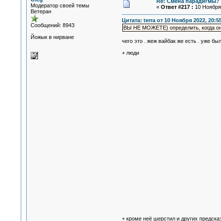
Re: Смена парадигмы?
Модератор своей темы
«
Ответ #217 :
10 Ноября 
Ветеран
Цитата: terra от 10 Ноября 2022, 20:5
Сообщений: 8943
ВЫ НЕ МОЖЕТЕ) определить, когда о
Йожык в нирване
чего это . жеж вайбак же есть . уже б
+ люди
+ кроме неё шерстил и других предск