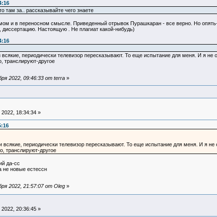
4:16
о там за.. рассказывайте чего знаете
ямом и в переносном смысле. Приведенный отрывок Пурашкаран - все верно. Но опять- 
 диссертацию. Настоящую . Не плагиат какой-нибудь)
4:16
всякие, периодически телевизор пересказывают. То еще испытание для меня. И я не ос
о, транслируют-другое
я 2022, 09:46:33 от terra
»
2022, 18:34:34 »
5:16
 всякие, периодически телевизор пересказывают. То еще испытание для меня. И я не о
о, транслируют-другое
ий да-сс
а не новые естессн
я 2022, 21:57:07 от Oleg
»
2022, 20:36:45 »