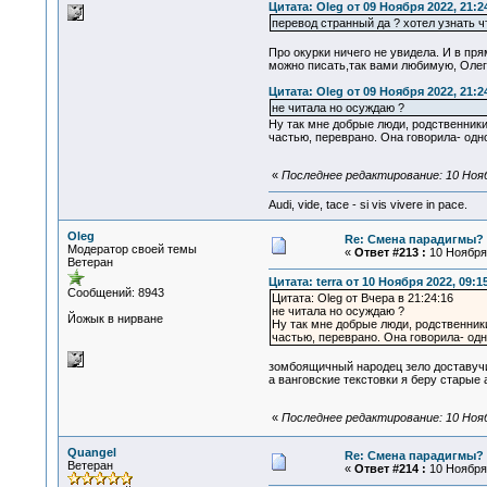
Цитата: Oleg от 09 Ноября 2022, 21:2
перевод странный да ? хотел узнать чт
Про окурки ничего не увидела. И в пр
можно писать,так вами любимую, Олег,
Цитата: Oleg от 09 Ноября 2022, 21:2
не читала но осуждаю ?
Ну так мне добрые люди, родственники 
частью, переврано. Она говорила- одн
«
Последнее редактирование: 10 Ноябр
Audi, vide, tace - si vis vivere in pace.
Oleg
Re: Смена парадигмы?
Модератор своей темы
«
Ответ #213 :
10 Ноября 
Ветеран
Цитата: terra от 10 Ноября 2022, 09:1
Сообщений: 8943
Цитата: Oleg от Вчера в 21:24:16
не читала но осуждаю ?
Йожык в нирване
Ну так мне добрые люди, родственники
частью, переврано. Она говорила- одн
зомбоящичный народец зело доставуч
а ванговские текстовки я беру старые 
«
Последнее редактирование: 10 Ноябр
Quangel
Re: Смена парадигмы?
Ветеран
«
Ответ #214 :
10 Ноября 