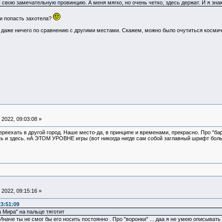
 свою замечательную провинцию. А меня мягко, но очень четко, здесь держат. И я зна
ли попасть захотела?
 даже ничего по сравнению с другими местами. Скажем, можно было очутиться космиче
2022, 09:03:08 »
переехать в другой город. Наше место-да, в принципе и временами, прекрасно. Про "ба
ть и здесь. нА ЭТОМ УРОВНЕ игры (вот никогда нигде сам собой заглавный шрифт боль
2022, 09:15:16 »
3:51:09
 Мира" на пальце тяготит
наче ты не смог бы его носить постоянно . Про "воронки" ... даа я не умею описывать .