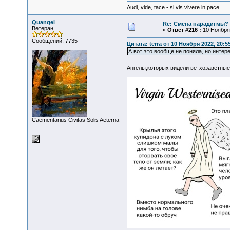
Audi, vide, tace - si vis vivere in pace.
Quangel
Re: Смена парадигмы?
Ветеран
«
Ответ #216 :
10 Ноября 
Сообщений: 7735
Цитата: terra от 10 Ноября 2022, 20:5
А вот это вообще не поняла, но интер
Ангелы,которых видели ветхозаветны
Сaementarius Civitas Solis Aeterna