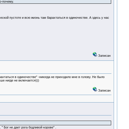
ю-почему.
ской пустоте и всю жизнь там барахтаться в одиночестве. А здесь у нас
Записан
рахтаться в одиночестве" -никогда не приходило мне в голову. Не было
ше нигде не включается)))
Записан
 " Бог не дает рога бодливой корове" .