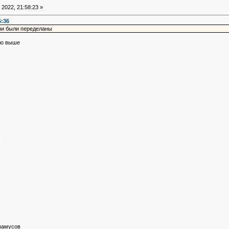
2022, 21:58:23 »
5:36
ни были переделаны
ыло выше
азамусов