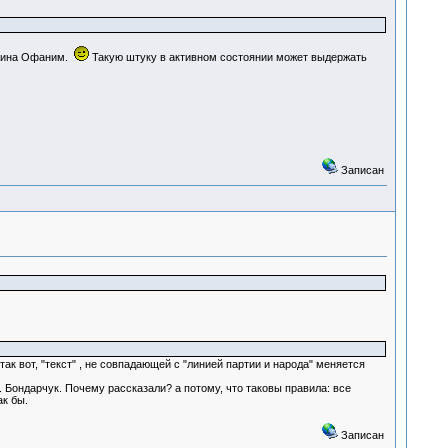
л чина Офаним.
Такую штуку в активном состоянии может выдержать
Записан
 вот, "текст" , не совпадающей с "линией партии и народа" меняется
. Бондарчук. Почему рассказали? а потому, что таковы правила: все
ак бы.
Записан