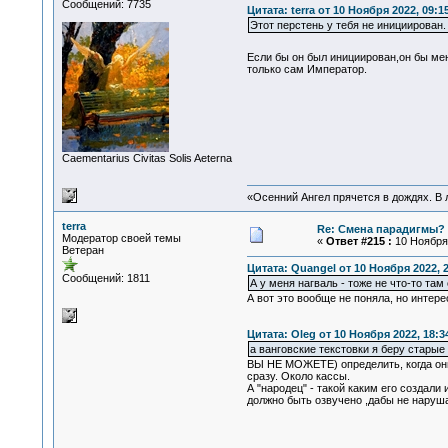
Сообщений: 7735
Цитата: terra от 10 Ноября 2022, 09:1
Этот перстень у тебя не инициирован.
Если бы он был инициирован,он бы меня
только сам Император.
Сaementarius Civitas Solis Aeterna
«Осенний Ангел прячется в дождях. В л
terra
Re: Смена парадигмы?
Модератор своей темы
«
Ответ #215 :
10 Ноября 
Ветеран
Цитата: Quangel от 10 Ноября 2022, 2
Сообщений: 1811
А у меня нагваль - тоже не что-то там
А вот это вообще не поняла, но интере
Цитата: Oleg от 10 Ноября 2022, 18:3
а ванговские текстовки я беру старые
ВЫ НЕ МОЖЕТЕ) определить, когда они 
сразу. Около кассы.
А "народец" - такой каким его создал
должно быть озвучено ,дабы не нарушат