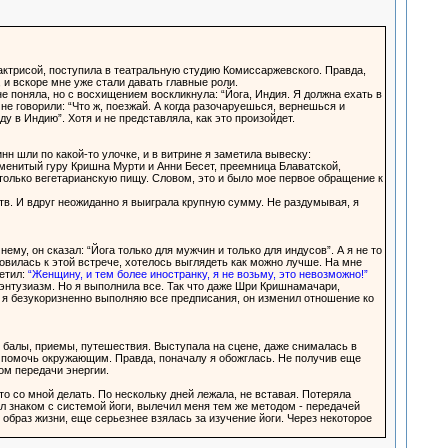
 актрисой, поступила в театральную студию Комиссаржевского. Правда,
 и вскоре мне уже стали давать главные роли.
 не поняла, но с восхищением воскликнула: “Йога, Индия. Я должна ехать в
не говорили: “Что ж, поезжай. А когда разочаруешься, вернешься и
у в Индию”. Хотя и не представляла, как это произойдет.
инн шли по какой-то улочке, и в витрине я заметила вывеску:
аменитый гуру Кришна Мурти и Анни Бесет, преемница Блаватской,
 только вегетарианскую пищу. Словом, это и было мое первое обращение к
тв. И вдруг неожиданно я выиграла крупную сумму. Не раздумывая, я
му, он сказал: “Йога только для мужчин и только для индусов”. А я не то
товилась к этой встрече, хотелось выглядеть как можно лучше. На мне
етил:
“Женщину, и тем более иностранку, я не возьму, это невозможно!”
 энтузиазм. Но я выполнила все. Так что даже Шри Кришнамачари,
о я безукоризненно выполняю все предписания, он изменил отношение ко
 балы, приемы, путешествия. Выступала на сцене, даже снималась в
, помочь окружающим. Правда, поначалу я обожглась. Не получив еще
ом передачи энергии.
то со мной делать. По нескольку дней лежала, не вставая. Потеряла
был знаком с системой йоги, вылечил меня тем же методом - передачей
 образ жизни, еще серьезнее взялась за изучение йоги. Через некоторое