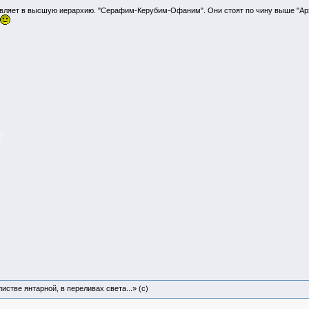
авляет в высшую иерархию. "Серафим-Керубим-Офаним". Они стоят по чину выше "Арх
истве янтарной, в переливах света...» (c)