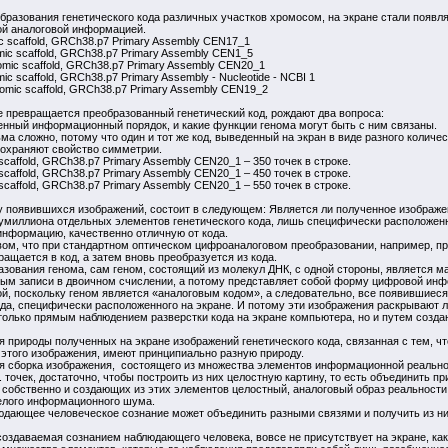
образования генетического кода различных участков хромосом, на экране стали появ
ой аналоговой информацией.
scaffold, GRCh38.p7 Primary Assembly CEN17_1
scaffold, GRCh38.p7 Primary Assembly CEN1_5
c scaffold, GRCh38.p7 Primary Assembly CEN20_1
caffold, GRCh38.p7 Primary Assembly - Nucleotide - NCBI 1
c scaffold, GRCh38.p7 Primary Assembly CEN19_2
е превращается преобразованный генетический код, рождают два вопроса:
енный информационный порядок, и какие функции генома могут быть с ним связаны.
а сложно, потому что один и тот же код, выведенный на экран в виде разного количества
сохраняют свойство симметрии.
caffold, GRCh38.p7 Primary Assembly CEN20_1 – 350 точек в строке.
caffold, GRCh38.p7 Primary Assembly CEN20_1 – 450 точек в строке.
caffold, GRCh38.p7 Primary Assembly CEN20_1 – 550 точек в строке.
у появившихся изображений, состоит в следующем: Является ли полученное изображе
миллиона отдельных элементов генетического кода, лишь специфически расположенно
информацию, качественно отличную от кода.
вом, что при стандартном оптическом цифроаналоговом преобразовании, например, пр
ащается в код, а затем вновь преобразуется из кода.
зования генома, сам геном, состоящий из молекул ДНК, с одной стороны, является м
пным записи в двоичном счислении, а потому представляет собой форму цифровой ин
й, поскольку геном является «аналоговым кодом», а следовательно, все появившиеся
да, специфически расположенного на экране. И потому эти изображения раскрывают л
 только прямым наблюдением разверстки кода на экране компьютера, но и путем созд
 природы полученных на экране изображений генетического кода, связанная с тем, ч
этого изображения, имеют принципиально разную природу.
ая сборка изображения, состоящего из множества элементов информационной реальнос
. точек, достаточно, чтобы построить из них целостную картину, то есть объединить
, собственно и создающих из этих элементов целостный, аналоговый образ реальност
елого информационного шума.
людающее человеческое сознание может объединить разными связями и получить из н
 создаваемая сознанием наблюдающего человека, вовсе не присутствует на экране, к