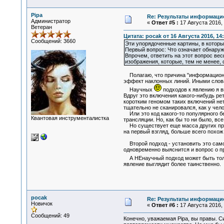
Pipa
Re: Результаты информаци
Администратор
«
Ответ #5 :
17 Августа 2016, 
Ветеран
Цитата: pocak от 16 Августа 2016, 14
Сообщений: 3660
Эти упорядоченные картины, в которы
Первый вопрос: Что означает обнаруж
Впрочем, ответить на этот вопрос весь
изображения, которые, тем не менее,
Полагаю, что причина "информационног
эффект наклонных линий. Иными слова
Научных
подходов к явлению я в
Вдруг это включения какого-нибудь ре
коротким геномом таких включений нет
тщательно не сканировался, как у че
Или это код какого-то популярного бе
Квантовая инструменталистка
трансляции. Но, как бы то ни было, вс
Но существует еще масса других причи
на первый взгляд, больше всего похож
Второй подход - установить это самос
одновременно выяснится и вопрос о пр
А НЕнаучный подход может быть тольк
явление выглядит более таинственно.
pocak
Re: Результаты информаци
Новичок
«
Ответ #6 :
17 Августа 2016, 
Сообщений: 49
Конечно, уважаемая Pipa, вы правы. 