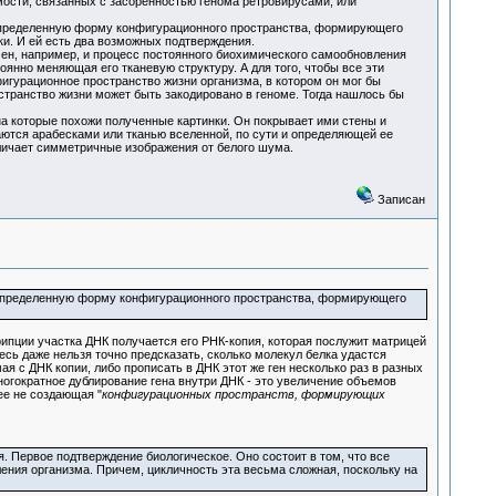
ости, связанных с засоренностью генома ретровирусами, или
определенную форму конфигурационного пространства, формирующего
уки. И ей есть два возможных подтверждения.
чен, например, и процесс постоянного биохимического самообновления
янно меняющая его тканевую структуру. А для того, чтобы все эти
урационное пространство жизни организма, в котором он мог бы
странство жизни может быть закодировано в геноме. Тогда нашлось бы
на которые похожи полученные картинки. Он покрывает ими стены и
аются арабесками или тканью вселенной, по сути и определяющей ее
личает симметричные изображения от белого шума.
Записан
 определенную форму конфигурационного пространства, формирующего
пции участка ДНК получается его РНК-копия, которая послужит матрицей
есь даже нельзя точно предсказать, сколько молекул белка удастся
 с ДНК копии, либо прописать в ДНК этот же ген несколько раз в разных
ногократное дублирование гена внутри ДНК - это увеличение объемов
лее не создающая "
конфигурационных пространств, формирующих
я. Первое подтверждение биологическое. Оно состоит в том, что все
ения организма. Причем, цикличность эта весьма сложная, поскольку на