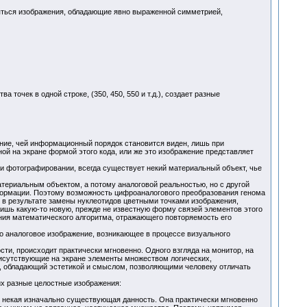
ляться изображения, обладающие явно выраженной симметрией,
 точек в одной строке, (350, 450, 550 и т.д.), создает разные
ние, чей информационный порядок становится виден, лишь при
й на экране формой этого кода, или же это изображение представляет
и фотографировании, всегда существует некий материальный объект, чье
атериальным объектом, а потому аналоговой реальностью, но с другой
формации. Поэтому возможность цифроаналогового преобразования генома
 в результате замены нуклеотидов цветными точками изображения,
ишь какую-то новую, прежде не известную форму связей элементов этого
ания математического алгоритма, отражающего повторяемость его
то аналоговое изображение, возникающее в процессе визуального
ти, происходит практически мгновенно. Одного взгляда на монитор, на
 присутствующие на экране элементы множеством логических,
и, обладающий эстетикой и смыслом, позволяющими человеку отличать
их разные целостные изображения:
ак некая изначально существующая данность. Она практически мгновенно