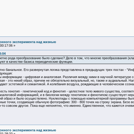
онного эксперимента над жизнью
00:17:06 »
3:04
кретно рода преобразование было сделано? Дело в том, что многие преобразования (к
зуют в качестве базиса периодические функции.
но банальное. Его развернутая логика представлена в предыдущих трех постах - "И
едующая:
 информации - цифровая и аналоговая. Различия между ними в научной литературе 
вая - это некий образ, причем не обязательно визуальный, но, также и аудиальный. Н
ает эстетикой и семантикой. А колебания воздуха, рождающие в человеческом сознан
есть генотип - генетический код и фенотип - целостное тело живого существа, соотве
налоговой информацией, и в биологии между генотипом и фенотипом существует нера
кий образ и было осуществлено. Нуклеотиды с помощью компьютерной программы были
тные точки, создающие обычную фотографию: 300 - 800 точек на строку экрана. Безо 
-то совсем другое. Пока еще непонятно, что именно. Единственное, что кажется очеви
онного эксперимента над жизнью
01:28:33 »