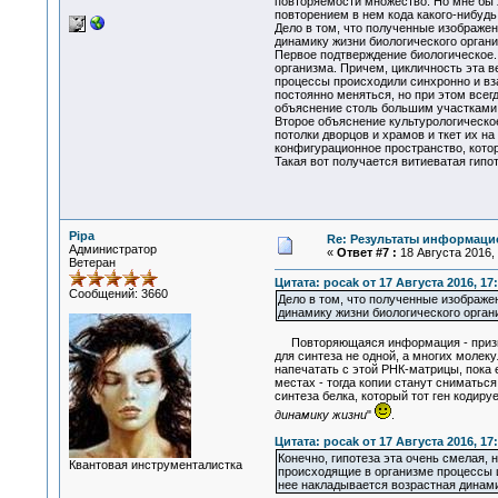
повторяемости множество. Но мне бы 
повторением в нем кода какого-нибудь
Дело в том, что полученные изображ
динамику жизни биологического организ
Первое подтверждение биологическое. 
организма. Причем, цикличность эта в
процессы происходили синхронно и вз
постоянно меняться, но при этом всег
объяснение столь большим участкам
Второе объяснение культурологическо
потолки дворцов и храмов и ткет их 
конфигурационное пространство, кото
Такая вот получается витиеватая гипо
Pipa
Re: Результаты информаци
Администратор
«
Ответ #7 :
18 Августа 2016, 
Ветеран
Цитата: pocak от 17 Августа 2016, 17
Сообщений: 3660
Дело в том, что полученные изображ
динамику жизни биологического орган
Повторяющаяся информация - признак 
для синтеза не одной, а многих молек
напечатать с этой РНК-матрицы, пока 
местах - тогда копии станут сниматьс
синтеза белка, который тот ген кодиру
динамику жизни
"
.
Цитата: pocak от 17 Августа 2016, 17
Конечно, гипотеза эта очень смелая, 
Квантовая инструменталистка
происходящие в организме процессы ц
нее накладывается возрастная динами