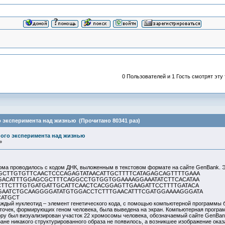
0 Пользователей и 1 Гость смотрят эту 
 эксперимента над жизнью (Прочитано 80341 раз)
ого эксперимента над жизнью
»
ма проводилось с кодом ДНК, выложенным в текстовом формате на сайте GenBank. Э
GCTTGTGTTCAACTCCCAGAGTATAACATTGCTTTTCATAGAGCAGTTTTGAAA
GACATTTGGAGCGCTTTCAGGCCTGTGGTGGAAAAGGAAATATCTTCACATAA
TTCTTTGTGATGATTGCATTCAACTCACGGAGTTGAAGATTCCTTTTGATACA
AATCTGCAAGGGGATATGTGGACCTCTTTGAACATTTCGATGGAAAAGGGATA
CATGCT
ждый нуклеотид – элемент генетического кода, с помощью компьютерной программы бы
точек, формирующих геном человека, была выведена на экран. Компьютерная программ
у был визуализирован участок 22 хромосомы человека, обозначаемый сайте GenBank к
ане никакого структурированного образа не появилось, а возникшее изображение о