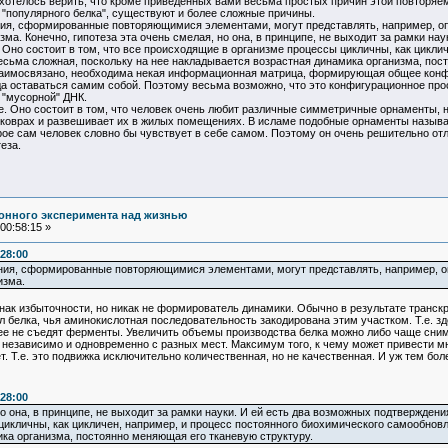
хотелось верить, что кроме приведенных вами весьма простых причин этой повторяем
 "популярного белка", существуют и более сложные причины.
ения, сформированные повторяющимися элементами, могут представлять, например, 
ма. Конечно, гипотеза эта очень смелая, но она, в принципе, не выходит за рамки на
Оно состоит в том, что все происходящие в организме процессы цикличны, как цикли
есьма сложная, поскольку на нее накладывается возрастная динамика организма, посто
аимосвязано, необходима некая информационная матрица, формирующая общее конфиг
да оставаться самим собой. Поэтому весьма возможно, что это конфигурационное про
и "мусорной" ДНК.
е. Оно состоит в том, что человек очень любит различные симметричные орнаменты, 
на коврах и развешивает их в жилых помещениях. В исламе подобные орнаменты назыв
рое сам человек словно бы чувствует в себе самом. Поэтому он очень решительно от
теза.
онного эксперимента над жизнью
00:58:15 »
:28:00
ения, сформированные повторяющимися элементами, могут представлять, например,
изма.
избыточности, но никак не формирователь динамики. Обычно в результате транскри
ул белка, чья аминокислотная последовательность закодирована этим участком. Т.е. зд
ее не съедят ферменты. Увеличить объемы производства белка можно либо чаще снимая
я независимо и одновременно с разных мест. Максимум того, к чему может привести м
ет. Т.е. это подвижка исключительно количественная, но не качественная. И уж тем бо
:28:00
но она, в принципе, не выходит за рамки науки. И ей есть два возможных подтверждени
икличны, как цикличен, например, и процесс постоянного биохимического самообновл
ка организма, постоянно меняющая его тканевую структуру.