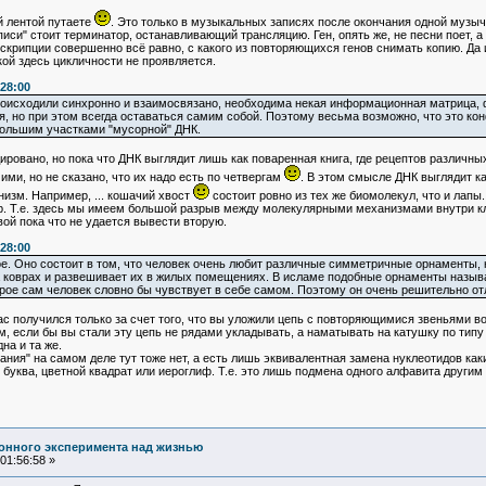
 лентой путаете
. Это только в музыкальных записях после окончания одной музыч
записи" стоит терминатор, останавливающий трансляцию. Ген, опять же, не песни поет
крипции совершенно всё равно, с какого из повторяющихся генов снимать копию. Да и 
кой здесь цикличности не проявляется.
:28:00
 происходили синхронно и взаимосвязано, необходима некая информационная матрица
я, но при этом всегда оставаться самим собой. Поэтому весьма возможно, что это ко
большим участками "мусорной" ДНК.
вано, но пока что ДНК выглядит лишь как поваренная книга, где рецептов различных б
ми, но не сказано, что их надо есть по четвергам
. В этом смысле ДНК выглядит к
изм. Например, ... кошачий хвост
состоит ровно из тех же биомолекул, что и лапы. 
ур. Т.е. здесь мы имеем большой разрыв между молекулярными механизмами внутри 
рвой пока что не удается вывести вторую.
:28:00
е. Оно состоит в том, что человек очень любит различные симметричные орнаменты, 
на коврах и развешивает их в жилых помещениях. В исламе подобные орнаменты назыв
рое сам человек словно бы чувствует в себе самом. Поэтому он очень решительно о
 получился только за счет того, что вы уложили цепь с повторяющимися звеньями во 
, если бы вы стали эту цепь не рядами укладывать, а наматывать на катушку по типу 
на и та же.
ия" на самом деле тут тоже нет, а есть лишь эквивалентная замена нуклеотидов как
 буква, цветной квадрат или иероглиф. Т.е. это лишь подмена одного алфавита другим и
онного эксперимента над жизнью
01:56:58 »