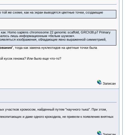
той же схеме, как на экран выводятся цветные точки, создающие
ак: Homo sapiens chromosome 22 genomic scaffold, GRCh38.p7 Primary
оказалось лишь информационным «белым шумом».
 появляться изображения, обладающие явно выраженной симметрией,
зования
", тогда как замена нуклеотидов на цветные точки была
ой кусок генома? Или было еще что-то?
Записан
ых участков хромосом, найденный путем "научного тыка". При этом,
лекопитающих и даже одного крокодила, не привели к появлению внятных
Записан