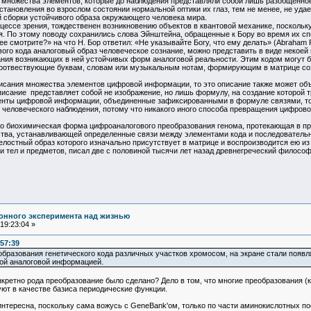
 множества элементов, которые до наблюдения представляли собой лишь разобщенное 
тановления во взрослом состоянии нормальной оптики их глаз, тем не менее, не уда
й сборки устойчивого образа окружающего человека мира.
цессе зрения, тождественен возникновению объектов в квантовой механике, поскольку
. По этому поводу сохранились слова Эйнштейна, обращенные к Бору во время их спо
е смотрите?» на что Н. Бор ответил: «Не указывайте Богу, что ему делать» (Abraham Pais Su
ого кода аналоговый образ человеческое сознание, можно представить в виде некоей
ния возникающих в ней устойчивых форм аналоговой реальности. Этим кодом могут 
 соотвествующие буквам, словам или музыкальным нотам, формирующим в матрице со
исания множества элементов цифровой информации, то это описание также может об
сание представляет собой не изображение, но лишь формулу, на создание которой тр
енты цифровой информации, объединенные зафиксированными в формуле связями, то 
 человеческого наблюдения, потому что никакого иного способа превращения цифрово
 но биохимическая форма цифроаналогового преобразования генома, протекающая в пр
тва, устанавливающей определенные связи между элементами кода и последовательн
целостный образ которого изначально присутствует в матрице и воспроизводится ею 
и тел и предметов, писал две с половиной тысячи лет назад древнегреческий фило
онного эксперимента над жизнью
19:23:04 »
:57:39
образования генетического кода различных участков хромосом, на экране стали поя
ой аналоговой информацией.
кретно рода преобразование было сделано? Дело в том, что многие преобразования (
зуют в качестве базиса периодические функции.
интересна, поскольку сама вожусь с GeneBank'ом, только по части аминокислотных по