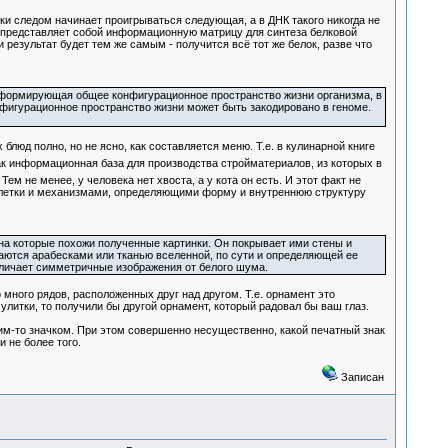
ки следом начинает проигрываться следующая, а в ДНК такого никогда не
, а представляет собой информационную матрицу для синтеза белковой
результат будет тем же самым - получится всё тот же белок, разве что
, формирующая общее конфигурационное пространство жизни организма, в
нфигурационное пространство жизни может быть закодировано в геноме.
люд полно, но не ясно, как составляется меню. Т.е. в кулинарной книге
ак информационная база для производства стройматериалов, из которых в
Тем не менее, у человека нет хвоста, а у кота он есть. И этот факт не
клетки и механизмами, определяющими форму и внутреннюю структуру
на которые похожи полученные картинки. Он покрывает ими стены и
аются арабесками или тканью вселенной, по сути и определяющей ее
тличает симметричные изображения от белого шума.
много рядов, расположенных друг над другом. Т.е. орнамент это
улитки, то получили бы другой орнамент, который радовал бы ваш глаз.
им-то значком. При этом совершенно несущественно, какой печатный знак
 не более того.
Записан