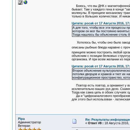
Боюсь, что вы ДНК с магнитофонной
бывает. Там у каждого гена в конце "
молекулы. В принципе механизму транс
только в больших количествах. И ника
Цитата: pocak от 17 Августа 2016, 17
А для того, чтобы все эти процессы
котором он мог бы постоянно менятьс
Тогда нашлось бы объяснение столь 
Хотелось бы, чтобы оно было закодиро
описаны рыбные блюда наравне с прочи
принципе можно построить любой орган
объясним с позиции белковых структ
организма. И при всем желании из пе
Цитата: pocak от 17 Августа 2016, 17
Второе объяснение культурологическо
потолки дворцов и храмов и ткет их 
конфигурационное пространство, кото
Повтор есть повтор, а орнамент у вас
исключительно ваших рук дело. Скажем
Тогда как сама цепь в обоих случаях од
Да и "цифроаналогового преобразован
для этого был использован - латинская
Pipa
Re: Результаты информаци
Администратор
«
Ответ #8 :
18 Августа 2016, 
Ветеран