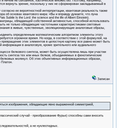
и ничем не связанное, хаотическое множество. Поэтому, например,
ется вернуть зрение, поскольку у них не сформирован закладываемый в
 согласно ее вероятностной интерпретации, квантовая реальность также
ра об основах квантового мира: «Вы и вправду думаете, что луна
btle Is the Lord: the science and the life of Albert Einstein).
 матрицы, обладающей собственной активностью, способной использовать
быть не только обладающие частотными характеристиками световые
знания в живые, чувственные, эволюционирующие аналоговые образы,
ъединить определенным математическим алгоритмом элементы этого
ебуется огромное время. Но когда, в соответствии с этой формулой, на
превращение этих элементов в целостную картину все равно может быть
й информации в аналоговую, кроме зрительного или аудиального
оцессе белкового синтеза, может быть осуществлена лишь при участии
ость синтеза тех или иных белков, объединяемых в фенотипические
из белковых молекул. Об этих объективных информационных образах,
соф Платон.
Записан
вляться изображения, обладающие явно выраженной симметрией,
классический случай - преобразование Фурье) способны сами вносить
следовательностей, а не нуклеотидных.