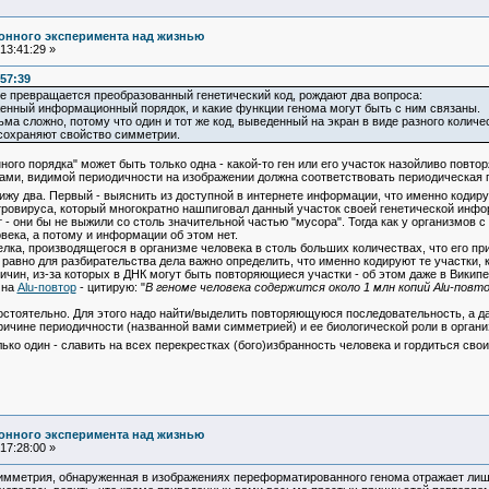
онного эксперимента над жизнью
13:41:29 »
:57:39
е превращается преобразованный генетический код, рождают два вопроса:
енный информационный порядок, и какие функции генома могут быть с ним связаны.
ма сложно, потому что один и тот же код, выведенный на экран в виде разного количеств
 сохраняют свойство симметрии.
о порядка" может быть только одна - какой-то ген или его участок назойливо повтор
ми, видимой периодичности на изображении должна соответствовать периодическая по
ижу два. Первый - выяснить из доступной в интернете информации, что именно кодиру
тровируса, который многократно нашпиговал данный участок своей генетической инфор
 - они бы не выжили со столь значительной частью "мусора". Тогда как у организмов 
ловека, а потому и информации об этом нет.
лка, производящегося в организме человека в столь больших количествах, что его пр
е равно для разбирательства дела важно определить, что именно кодируют те участки,
н, из-за которых в ДНК могут быть повторяющиеся участки - об этом даже в Википед
 на
Alu-повтор
- цитирую: "
В геноме человека содержится около 1 млн копий Alu-повт
тоятельно. Для этого надо найти/выделить повторяющуюся последовательность, а дал
ичине периодичности (названной вами симметрией) и ее биологической роли в органи
о один - славить на всех перекрестках (бого)избранность человека и гордиться св
онного эксперимента над жизнью
17:28:00 »
Симметрия, обнаруженная в изображениях переформатированного генома отражает лиш