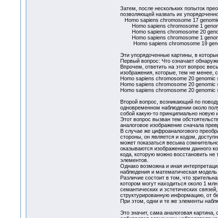
Затем, после нескольких попыток пре
позволяющей назвать их упорядоченн
Homo sapiens chromosome 17 genomic 
Homo sapiens chromosome 1 genomic 
Homo sapiens chromosome 20 genomi
Homo sapiens chromosome 1 genomic s
Homo sapiens chromosome 19 genomi
Эти упорядоченные картины, в которы
Первый вопрос: Что означает обнаруж
Впрочем, ответить на этот вопрос весьм
изображения, которые, тем не менее, 
Homo sapiens chromosome 20 genomic s
Homo sapiens chromosome 20 genomic s
Homo sapiens chromosome 20 genomic s
Второй вопрос, возникающий по повод
одновременном наблюдении около полу
собой какую-то принципиально новую 
Этот вопрос вызван тем обстоятельст
аналоговое изображение сначала превр
В случае же цифроаналогового преобра
стороны, он является и кодом, досту
может показаться весьма сомнительно
оказываются изображением данного ко
кода, которую можно восстановить не
элементов.
Однако возможна и иная интерпретация
наблюдения и математическая модель 
Различие состоит в том, что зрительн
котором могут находиться около 1 млн
семантических и эстетических связей
структурированную информацию, от б
При этом, одни и те же элементы наб
Это значит, сама аналоговая картина,