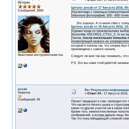
Ветеран
Цитата: pocak от 17 Августа 2016, 00
Сообщений: 3660
Нуклеотиды с помощью компьютерной 
обычную фотографию: 300 - 800 точек 
Это хорошо. А то меня сбил с толку 
Цитата: pocak от 16 Августа 2016, 14
Однако когда по произвольному выбор
Assembly HSCHR22_CTG1_2, то на экр
Затем,
после нескольких попыток 
позволяющей назвать их упорядоченн
который я поняла так, что сперва был
произведена с самого начала.
Квантовая инструменталистка
Следует ли мне так вас понимать, что
P.S. Это вы сами этой работой занима
pocak
Re: Результаты информаци
Новичок
«
Ответ #4 :
17 Августа 2016, 
Сообщений: 49
Проект придумал я сам, проводил его 
Что касается белого шума и структур
какие-то другие участки ни в какие и
Кроме того, немногочисленные попытки
изображений, а всегда давали лишь бе
Так что пока обладающий сложной сим