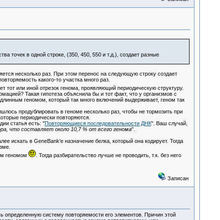
а точек в одной строке, (350, 450, 550 и т.д.), создает разные
яется несколько раз. При этом перенос на следующую строку создает
вторяемость какого-то участка много раз.
ет тот или иной отрезок генома, проявляющий периодическую структуру.
мацией? Такая гипотеза объяснила бы и тот факт, что у организмов с
с длинным геномом, который так много включений выдерживает, геном так
ишлось продублировать в геноме несколько раз, чтобы не тормозить при
 которые периодически повторяются.
ии статья есть: "
Повторяющиеся последовательности ДНК
". Ваш случай,
ора, что составляет около 10,7 % от всего генома
".
ее искать в GeneBank'е назначение белка, который она кодирует. Тогда
зме.
оим геномом
. Тогда разбирательство лучше не проводить, т.к. без него
Записан
ь определенную систему повторяемости его элементов. Причин этой