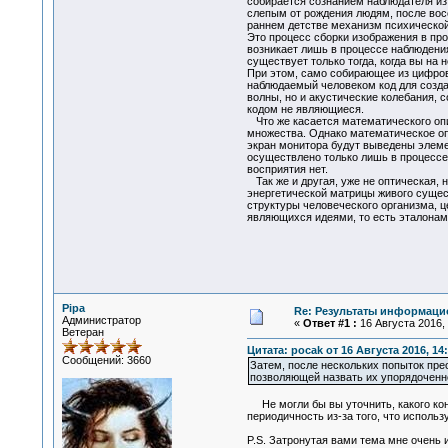
собирается сознанием наблюдателя из
слепым от рождения людям, после восс
раннем детстве механизм психическо
Это процесс сборки изображения в про
возникает лишь в процессе наблюдения
существует только тогда, когда вы на не
При этом, само собирающее из цифров
наблюдаемый человеком код для созда
волны, но и акустические колебания,
кодом не являющиеся.
Что же касается математического оп
множества. Однако математическое опи
экран монитора будут выведены элем
осуществлено только лишь в процессе
восприятия нет.
Так же и другая, уже не оптическая,
энергетической матрицы живого сущес
структуры человеческого организма, 
являющихся идеями, то есть эталонам
Pipa
Re: Результаты информаци
Администратор
«
Ответ #1 :
16 Августа 2016, 
Ветеран
Цитата: pocak от 16 Августа 2016, 14
Сообщений: 3660
Затем, после нескольких попыток пре
позволяющей назвать их упорядоченн
Не могли бы вы уточнить, какого кон
периодичность из-за того, что исполь
P.S. Затронутая вами тема мне очень 