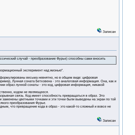
Записан
лассический случай - преобразование Фурье) способны сами вносить
нформационный эксперимент над жизнью".
сформулированы весьма невнятно, но в общем виде: цифровая
апример, Лунная соната Бетховена - это аналоговая информация. Она, как и
ии образ лунной сонаты - это код, цифровая информация, никакой
тственно, кодом не являющееся.
зрывная связь. Код имеет способность превращаться в образ. Это
 заменены цветными точками и эти точки были выведены на экран по той
всякого преобразования Фурье.
дным, что превращение кода в образ - это какой-то сложный и вовсе не
Записан