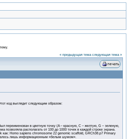
тему.
« предыдущая тема
следующая тема »
тот код выглядит следующим образом:
л переименован в цветную точку (A – красную, C – желтую, G – зеленую,
а позволяла располагать от 100 до 1000 точек в каждой строке экрана.
ак: Homo sapiens chromosome 22 genomic scaffold, GRCh38.p7 Primary
казалось лишь информационным «белым шумом».