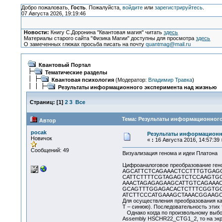
Добро пожаловать,
Гость
. Пожалуйста,
войдите
или
зарегистрируйтесь
.
07 Августа 2026, 19:19:46
Новости:
Книгу С.Доронина "Квантовая магия" читать
здесь
Материалы старого сайта "Физика Магии" доступны для просмотра
здесь
О замеченных глюках просьба писать на почту
quantmag@mail.ru
Квантовый Портал
Тематические разделы
Квантовая психология
(Модератор:
Владимир Травка
)
Результаты информационного эксперимента над жизнью
Страниц:
[
1
]
2
3
Все
Тема: Результаты информационного
Автор
pocak
Результаты информационн
Новичок
«
:
16 Августа 2016, 14:57:39 
Сообщений: 49
Визуализация генома и идеи Платона
Цифроаналоговое преобразование гено
AGCATTCTCAGAAACTCCTTTGTGAG
CATTCTTTTCGTAGAGTCTCCAAGTG
AAACTAGAGAGAAGCATTGTCAGAAAC
GCAGTTTGGAGACACTCTTTCGGTGG
ATCTTCCCATGAAAGCTAAACGGAAG
Для осуществления преобразования ка
T – синюю). Последовательность этих 
Однако когда по произвольному выбор
Assembly HSCHR22_CTG1_2, то на экр