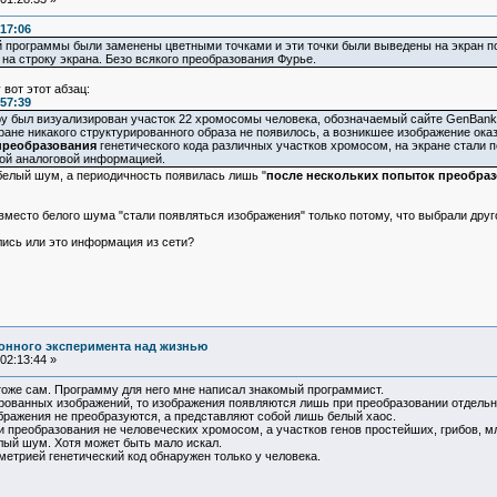
:17:06
программы были заменены цветными точками и эти точки были выведены на экран по 
на строку экрана. Безо всякого преобразования Фурье.
вот этот абзац:
:57:39
у был визуализирован участок 22 хромосомы человека, обозначаемый сайте GenBank к
ане никакого структурированного образа не появилось, а возникшее изображение 
преобразования
генетического кода различных участков хромосом, на экране стали
ой аналоговой информацией.
 белый шум, а периодичность появилась лишь "
после нескольких попыток преобра
 вместо белого шума "стали появляться изображения" только потому, что выбрали друг
лись или это информация из сети?
онного эксперимента над жизнью
02:13:44 »
тоже сам. Программу для него мне написал знакомый программист.
ированных изображений, то изображения появляются лишь при преобразовании отдельн
зображения не преобразуются, а представляют собой лишь белый хаос.
 преобразования не человеческих хромосом, а участков генов простейших, грибов, м
лый шум. Хотя может быть мало искал.
метрией генетический код обнаружен только у человека.