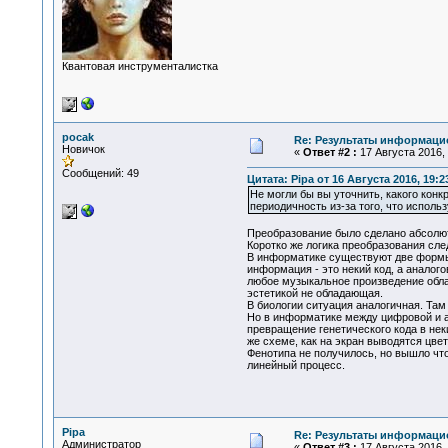
Квантовая инструменталистка
pocak
Re: Результаты информаци
Новичок
«
Ответ #2 :
17 Августа 2016, 
Сообщений: 49
Цитата: Pipa от 16 Августа 2016, 19:2
Не могли бы вы уточнить, какого кон
периодичность из-за того, что исполь
Преобразование было сделано абсолют
Коротко же логика преобразования сл
В информатике существуют две формы
информация - это некий код, а аналого
любое музыкальное произведение облад
эстетикой не обладающая.
В биологии ситуация аналогичная. Там 
Но в информатике между цифровой и а
превращение генетического кода в не
же схеме, как на экран выводятся цве
Фенотипа не получилось, но вышло что
линейный процесс.
Pipa
Re: Результаты информаци
Администратор
«
Ответ #3 :
17 Августа 2016, 