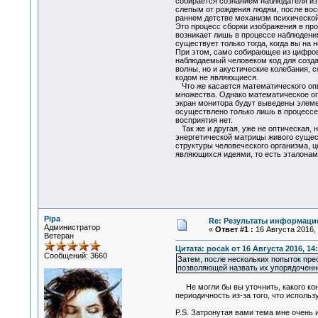
собирается сознанием наблюдателя из
слепым от рождения людям, после восс
раннем детстве механизм психическо
Это процесс сборки изображения в про
возникает лишь в процессе наблюдения
существует только тогда, когда вы на не
При этом, само собирающее из цифров
наблюдаемый человеком код для созда
волны, но и акустические колебания,
кодом не являющиеся.
Что же касается математического оп
множества. Однако математическое опи
экран монитора будут выведены элем
осуществлено только лишь в процессе
восприятия нет.
Так же и другая, уже не оптическая,
энергетической матрицы живого сущес
структуры человеческого организма, 
являющихся идеями, то есть эталонам
Pipa
Re: Результаты информаци
Администратор
«
Ответ #1 :
16 Августа 2016, 
Ветеран
Цитата: pocak от 16 Августа 2016, 14
Сообщений: 3660
Затем, после нескольких попыток пре
позволяющей назвать их упорядоченн
Не могли бы вы уточнить, какого кон
периодичность из-за того, что исполь
P.S. Затронутая вами тема мне очень 