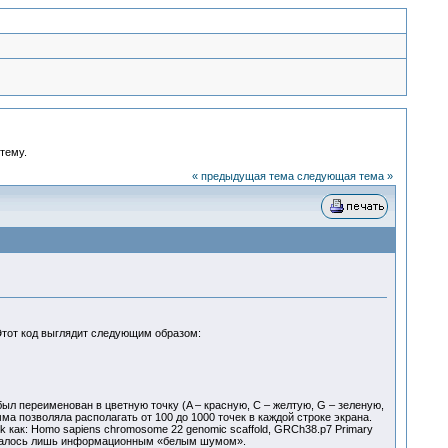
 тему.
« предыдущая тема
следующая тема »
тот код выглядит следующим образом:
л переименован в цветную точку (A – красную, C – желтую, G – зеленую,
а позволяла располагать от 100 до 1000 точек в каждой строке экрана.
ак: Homo sapiens chromosome 22 genomic scaffold, GRCh38.p7 Primary
казалось лишь информационным «белым шумом».