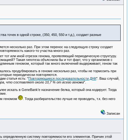
а точек в одной строке, (350, 450, 550 и т.д.), создает разные
яется несколько раз. При этом перенос на следующую строку создает
вторяемость какого-то участка много раз.
ет тот или иной отрезок генома, проявляющий периодическую структуру.
мацией? Такая гипотеза объяснила бы и тот факт, что у организмов с
с длинным геномом, который так много включений выдерживает, геном так
ишлось продублировать в геноме несколько раз, чтобы не тормозить при
 которые периодически повторяются.
ии статья есть: "
Повторяющиеся последовательности ДНК
". Ваш случай,
ора, что составляет около 10,7 % от всего генома
".
ее искать в GeneBank'е назначение белка, который она кодирует. Тогда
зме.
оим геномом
. Тогда разбирательство лучше не проводить, т.к. без него
Записан
ь определенную систему повторяемости его элементов. Причин этой