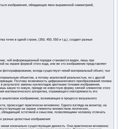
ляться изображения, обладающие явно выраженной симметрией,
 точек в одной строке, (350, 450, 550 и т.д.), создает разные
ние, чей информационный порядок становится виден, лишь при
й на экране формой этого кода, или же это изображение представляет
и фотографировании, всегда существует некий материальный объект, чье
атериальным объектом, а потому аналоговой реальностью, но с другой
формации. Поэтому возможность цифроаналогового преобразования генома
 в результате замены нуклеотидов цветными точками изображения,
ишь какую-то новую, прежде не известную форму связей элементов этого
ания математического алгоритма, отражающего повторяемость его
то аналоговое изображение, возникающее в процессе визуального
ти, происходит практически мгновенно. Одного взгляда на монитор, на
 присутствующие на экране элементы множеством логических,
и, обладающий эстетикой и смыслом, позволяющими человеку отличать
их разные целостные изображения:
ак некая изначально существующая данность. Она практически мгновенно