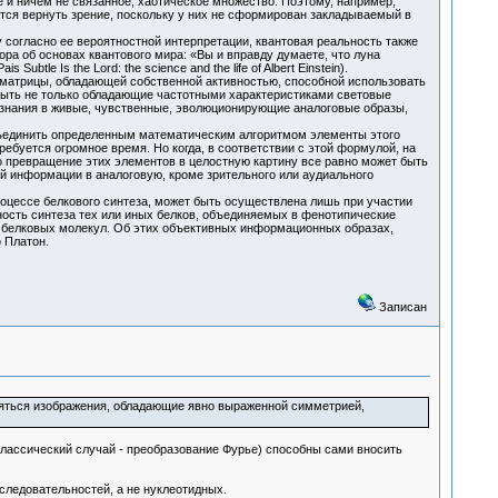
и ничем не связанное, хаотическое множество. Поэтому, например,
ется вернуть зрение, поскольку у них не сформирован закладываемый в
 согласно ее вероятностной интерпретации, квантовая реальность также
ра об основах квантового мира: «Вы и вправду думаете, что луна
btle Is the Lord: the science and the life of Albert Einstein).
 матрицы, обладающей собственной активностью, способной использовать
быть не только обладающие частотными характеристиками световые
знания в живые, чувственные, эволюционирующие аналоговые образы,
ъединить определенным математическим алгоритмом элементы этого
ебуется огромное время. Но когда, в соответствии с этой формулой, на
превращение этих элементов в целостную картину все равно может быть
й информации в аналоговую, кроме зрительного или аудиального
оцессе белкового синтеза, может быть осуществлена лишь при участии
ость синтеза тех или иных белков, объединяемых в фенотипические
из белковых молекул. Об этих объективных информационных образах,
соф Платон.
Записан
вляться изображения, обладающие явно выраженной симметрией,
классический случай - преобразование Фурье) способны сами вносить
следовательностей, а не нуклеотидных.