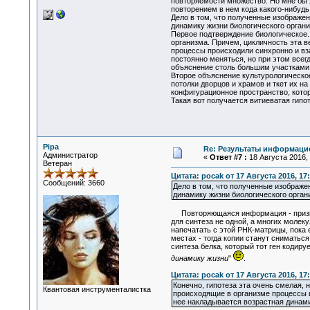
повторяемости множество. Но мне бы 
повторением в нем кода какого-нибудь
Дело в том, что полученные изображ
динамику жизни биологического организ
Первое подтверждение биологическое. 
организма. Причем, цикличность эта в
процессы происходили синхронно и вз
постоянно меняться, но при этом всег
объяснение столь большим участкам
Второе объяснение культурологическо
потолки дворцов и храмов и ткет их 
конфигурационное пространство, кото
Такая вот получается витиеватая гипо
Pipa
Re: Результаты информаци
Администратор
«
Ответ #7 :
18 Августа 2016, 
Ветеран
Цитата: pocak от 17 Августа 2016, 17
Сообщений: 3660
Дело в том, что полученные изображ
динамику жизни биологического орган
Повторяющаяся информация - признак 
для синтеза не одной, а многих молек
напечатать с этой РНК-матрицы, пока 
местах - тогда копии станут сниматьс
синтеза белка, который тот ген кодиру
динамику жизни
"
.
Цитата: pocak от 17 Августа 2016, 17
Конечно, гипотеза эта очень смелая, 
Квантовая инструменталистка
происходящие в организме процессы ц
нее накладывается возрастная динами