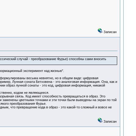
Записан
лассический случай - преобразование Фурье) способны сами вносить
нформационный эксперимент над жизнью".
сформулированы весьма невнятно, но в общем виде: цифровая
апример, Лунная соната Бетховена - это аналоговая информация. Она, как и
ии образ лунной сонаты - это код, цифровая информация, никакой
тственно, кодом не являющееся.
зрывная связь. Код имеет способность превращаться в образ. Это
 заменены цветными точками и эти точки были выведены на экран по той
всякого преобразования Фурье.
дным, что превращение кода в образ - это какой-то сложный и вовсе не
Записан