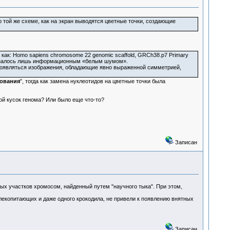
той же схеме, как на экран выводятся цветные точки, создающие
ак: Homo sapiens chromosome 22 genomic scaffold, GRCh38.p7 Primary
оказалось лишь информационным «белым шумом».
 появляться изображения, обладающие явно выраженной симметрией,
зования
", тогда как замена нуклеотидов на цветные точки была
ой кусок генома? Или было еще что-то?
Записан
ых участков хромосом, найденный путем "научного тыка". При этом,
лекопитающих и даже одного крокодила, не привели к появлению внятных
Записан