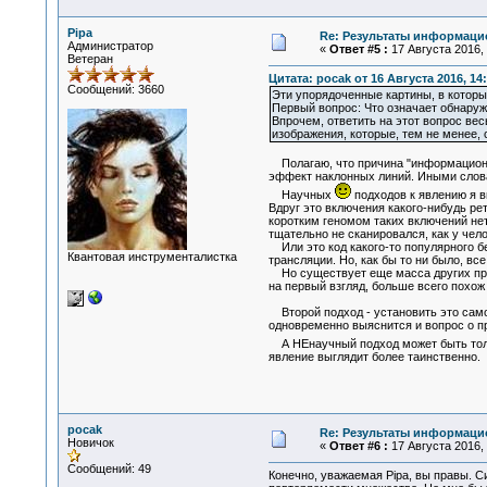
Pipa
Re: Результаты информаци
Администратор
«
Ответ #5 :
17 Августа 2016, 
Ветеран
Цитата: pocak от 16 Августа 2016, 14
Сообщений: 3660
Эти упорядоченные картины, в которы
Первый вопрос: Что означает обнаруж
Впрочем, ответить на этот вопрос весь
изображения, которые, тем не менее,
Полагаю, что причина "информационног
эффект наклонных линий. Иными слова
Научных
подходов к явлению я в
Вдруг это включения какого-нибудь ре
коротким геномом таких включений нет
тщательно не сканировался, как у че
Или это код какого-то популярного бе
Квантовая инструменталистка
трансляции. Но, как бы то ни было, вс
Но существует еще масса других причи
на первый взгляд, больше всего похож
Второй подход - установить это самос
одновременно выяснится и вопрос о пр
А НЕнаучный подход может быть тольк
явление выглядит более таинственно.
pocak
Re: Результаты информаци
Новичок
«
Ответ #6 :
17 Августа 2016, 
Сообщений: 49
Конечно, уважаемая Pipa, вы правы. 