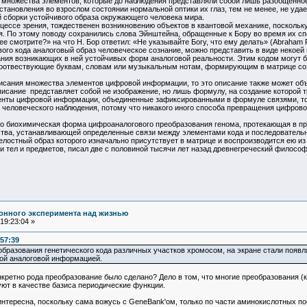
 множества элементов, которые до наблюдения представляли собой лишь разобщенное 
тановления во взрослом состоянии нормальной оптики их глаз, тем не менее, не уда
й сборки устойчивого образа окружающего человека мира.
цессе зрения, тождественен возникновению объектов в квантовой механике, поскольку
. По этому поводу сохранились слова Эйнштейна, обращенные к Бору во время их спо
е смотрите?» на что Н. Бор ответил: «Не указывайте Богу, что ему делать» (Abraham Pais Su
ого кода аналоговый образ человеческое сознание, можно представить в виде некоей
ния возникающих в ней устойчивых форм аналоговой реальности. Этим кодом могут 
 соотвествующие буквам, словам или музыкальным нотам, формирующим в матрице со
исания множества элементов цифровой информации, то это описание также может об
сание представляет собой не изображение, но лишь формулу, на создание которой тр
енты цифровой информации, объединенные зафиксированными в формуле связями, то 
 человеческого наблюдения, потому что никакого иного способа превращения цифрово
 но биохимическая форма цифроаналогового преобразования генома, протекающая в пр
тва, устанавливающей определенные связи между элементами кода и последовательн
целостный образ которого изначально присутствует в матрице и воспроизводится ею 
и тел и предметов, писал две с половиной тысячи лет назад древнегреческий фило
онного эксперимента над жизнью
19:23:04 »
:57:39
образования генетического кода различных участков хромосом, на экране стали поя
ой аналоговой информацией.
кретно рода преобразование было сделано? Дело в том, что многие преобразования (
зуют в качестве базиса периодические функции.
интересна, поскольку сама вожусь с GeneBank'ом, только по части аминокислотных по