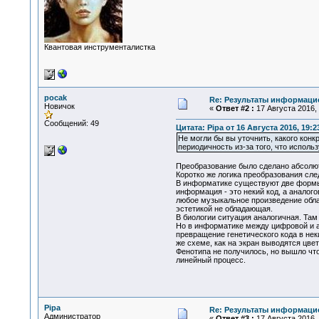
Квантовая инструменталистка
pocak
Re: Результаты информаци
Новичок
«
Ответ #2 :
17 Августа 2016, 
Сообщений: 49
Цитата: Pipa от 16 Августа 2016, 19:2
Не могли бы вы уточнить, какого кон
периодичность из-за того, что исполь
Преобразование было сделано абсолют
Коротко же логика преобразования сл
В информатике существуют две формы
информация - это некий код, а аналого
любое музыкальное произведение облад
эстетикой не обладающая.
В биологии ситуация аналогичная. Там 
Но в информатике между цифровой и а
превращение генетического кода в не
же схеме, как на экран выводятся цве
Фенотипа не получилось, но вышло что
линейный процесс.
Pipa
Re: Результаты информаци
Администратор
«
Ответ #3 :
17 Августа 2016, 