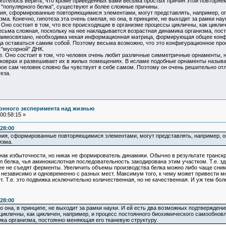
хотелось верить, что кроме приведенных вами весьма простых причин этой повторяем
 "популярного белка", существуют и более сложные причины.
ения, сформированные повторяющимися элементами, могут представлять, например, 
ма. Конечно, гипотеза эта очень смелая, но она, в принципе, не выходит за рамки на
Оно состоит в том, что все происходящие в организме процессы цикличны, как цикли
есьма сложная, поскольку на нее накладывается возрастная динамика организма, посто
аимосвязано, необходима некая информационная матрица, формирующая общее конфиг
да оставаться самим собой. Поэтому весьма возможно, что это конфигурационное про
и "мусорной" ДНК.
е. Оно состоит в том, что человек очень любит различные симметричные орнаменты, 
на коврах и развешивает их в жилых помещениях. В исламе подобные орнаменты назыв
рое сам человек словно бы чувствует в себе самом. Поэтому он очень решительно от
теза.
онного эксперимента над жизнью
00:58:15 »
:28:00
ения, сформированные повторяющимися элементами, могут представлять, например,
изма.
избыточности, но никак не формирователь динамики. Обычно в результате транскри
ул белка, чья аминокислотная последовательность закодирована этим участком. Т.е. зд
ее не съедят ферменты. Увеличить объемы производства белка можно либо чаще снимая
я независимо и одновременно с разных мест. Максимум того, к чему может привести м
ет. Т.е. это подвижка исключительно количественная, но не качественная. И уж тем бо
:28:00
но она, в принципе, не выходит за рамки науки. И ей есть два возможных подтверждени
икличны, как цикличен, например, и процесс постоянного биохимического самообновл
ка организма, постоянно меняющая его тканевую структуру.