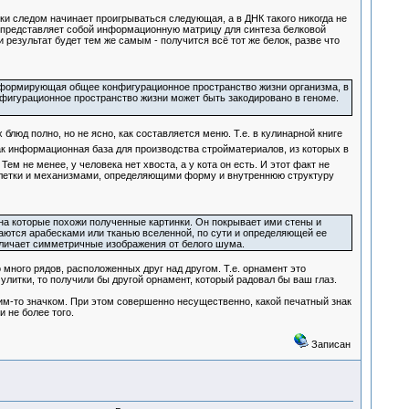
ки следом начинает проигрываться следующая, а в ДНК такого никогда не
, а представляет собой информационную матрицу для синтеза белковой
результат будет тем же самым - получится всё тот же белок, разве что
, формирующая общее конфигурационное пространство жизни организма, в
нфигурационное пространство жизни может быть закодировано в геноме.
люд полно, но не ясно, как составляется меню. Т.е. в кулинарной книге
ак информационная база для производства стройматериалов, из которых в
Тем не менее, у человека нет хвоста, а у кота он есть. И этот факт не
клетки и механизмами, определяющими форму и внутреннюю структуру
на которые похожи полученные картинки. Он покрывает ими стены и
аются арабесками или тканью вселенной, по сути и определяющей ее
тличает симметричные изображения от белого шума.
много рядов, расположенных друг над другом. Т.е. орнамент это
улитки, то получили бы другой орнамент, который радовал бы ваш глаз.
им-то значком. При этом совершенно несущественно, какой печатный знак
 не более того.
Записан