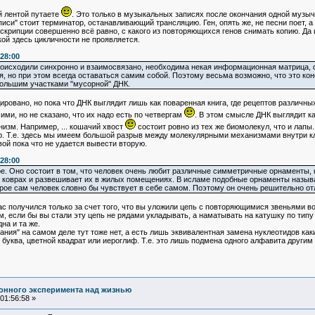
 лентой путаете
. Это только в музыкальных записях после окончания одной музыч
записи" стоит терминатор, останавливающий трансляцию. Ген, опять же, не песни поет
крипции совершенно всё равно, с какого из повторяющихся генов снимать копию. Да и 
кой здесь цикличности не проявляется.
:28:00
 происходили синхронно и взаимосвязано, необходима некая информационная матрица
я, но при этом всегда оставаться самим собой. Поэтому весьма возможно, что это ко
большим участками "мусорной" ДНК.
вано, но пока что ДНК выглядит лишь как поваренная книга, где рецептов различных б
ми, но не сказано, что их надо есть по четвергам
. В этом смысле ДНК выглядит к
изм. Например, ... кошачий хвост
состоит ровно из тех же биомолекул, что и лапы. 
ур. Т.е. здесь мы имеем большой разрыв между молекулярными механизмами внутри 
рвой пока что не удается вывести вторую.
:28:00
е. Оно состоит в том, что человек очень любит различные симметричные орнаменты, 
на коврах и развешивает их в жилых помещениях. В исламе подобные орнаменты назыв
рое сам человек словно бы чувствует в себе самом. Поэтому он очень решительно о
 получился только за счет того, что вы уложили цепь с повторяющимися звеньями во 
, если бы вы стали эту цепь не рядами укладывать, а наматывать на катушку по типу 
на и та же.
ия" на самом деле тут тоже нет, а есть лишь эквивалентная замена нуклеотидов как
 буква, цветной квадрат или иероглиф. Т.е. это лишь подмена одного алфавита другим и
онного эксперимента над жизнью
01:56:58 »