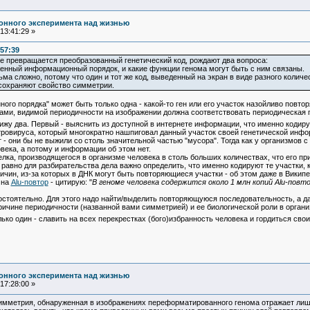
онного эксперимента над жизнью
13:41:29 »
:57:39
е превращается преобразованный генетический код, рождают два вопроса:
енный информационный порядок, и какие функции генома могут быть с ним связаны.
ма сложно, потому что один и тот же код, выведенный на экран в виде разного количеств
 сохраняют свойство симметрии.
о порядка" может быть только одна - какой-то ген или его участок назойливо повтор
ми, видимой периодичности на изображении должна соответствовать периодическая по
ижу два. Первый - выяснить из доступной в интернете информации, что именно кодиру
тровируса, который многократно нашпиговал данный участок своей генетической инфор
 - они бы не выжили со столь значительной частью "мусора". Тогда как у организмов 
ловека, а потому и информации об этом нет.
лка, производящегося в организме человека в столь больших количествах, что его пр
е равно для разбирательства дела важно определить, что именно кодируют те участки,
н, из-за которых в ДНК могут быть повторяющиеся участки - об этом даже в Википед
 на
Alu-повтор
- цитирую: "
В геноме человека содержится около 1 млн копий Alu-повт
тоятельно. Для этого надо найти/выделить повторяющуюся последовательность, а дал
ичине периодичности (названной вами симметрией) и ее биологической роли в органи
о один - славить на всех перекрестках (бого)избранность человека и гордиться св
онного эксперимента над жизнью
17:28:00 »
Симметрия, обнаруженная в изображениях переформатированного генома отражает лиш