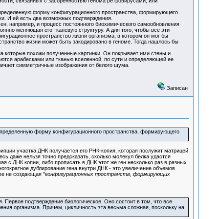
ости, связанных с засоренностью генома ретровирусами, или
определенную форму конфигурационного пространства, формирующего
уки. И ей есть два возможных подтверждения.
чен, например, и процесс постоянного биохимического самообновления
янно меняющая его тканевую структуру. А для того, чтобы все эти
урационное пространство жизни организма, в котором он мог бы
странство жизни может быть закодировано в геноме. Тогда нашлось бы
на которые похожи полученные картинки. Он покрывает ими стены и
аются арабесками или тканью вселенной, по сути и определяющей ее
личает симметричные изображения от белого шума.
Записан
 определенную форму конфигурационного пространства, формирующего
пции участка ДНК получается его РНК-копия, которая послужит матрицей
есь даже нельзя точно предсказать, сколько молекул белка удастся
 с ДНК копии, либо прописать в ДНК этот же ген несколько раз в разных
ногократное дублирование гена внутри ДНК - это увеличение объемов
лее не создающая "
конфигурационных пространств, формирующих
я. Первое подтверждение биологическое. Оно состоит в том, что все
ения организма. Причем, цикличность эта весьма сложная, поскольку на