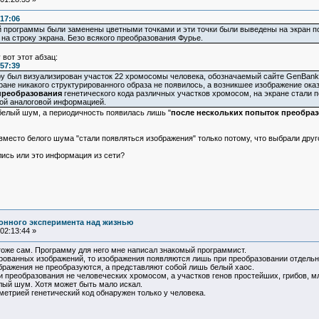
:17:06
программы были заменены цветными точками и эти точки были выведены на экран по 
на строку экрана. Безо всякого преобразования Фурье.
вот этот абзац:
:57:39
у был визуализирован участок 22 хромосомы человека, обозначаемый сайте GenBank к
ане никакого структурированного образа не появилось, а возникшее изображение 
преобразования
генетического кода различных участков хромосом, на экране стали
ой аналоговой информацией.
 белый шум, а периодичность появилась лишь "
после нескольких попыток преобра
 вместо белого шума "стали появляться изображения" только потому, что выбрали друг
лись или это информация из сети?
онного эксперимента над жизнью
02:13:44 »
тоже сам. Программу для него мне написал знакомый программист.
ированных изображений, то изображения появляются лишь при преобразовании отдельн
зображения не преобразуются, а представляют собой лишь белый хаос.
 преобразования не человеческих хромосом, а участков генов простейших, грибов, м
лый шум. Хотя может быть мало искал.
метрией генетический код обнаружен только у человека.