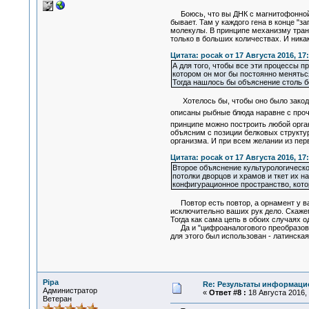
Боюсь, что вы ДНК с магнитофонной
бывает. Там у каждого гена в конце "
молекулы. В принципе механизму транс
только в больших количествах. И ника
Цитата: pocak от 17 Августа 2016, 17
А для того, чтобы все эти процессы
котором он мог бы постоянно менятьс
Тогда нашлось бы объяснение столь 
Хотелось бы, чтобы оно было закодиро
описаны рыбные блюда наравне с прочи
принципе можно построить любой орган
объясним с позиции белковых структ
организма. И при всем желании из пе
Цитата: pocak от 17 Августа 2016, 17
Второе объяснение культурологическо
потолки дворцов и храмов и ткет их 
конфигурационное пространство, кото
Повтор есть повтор, а орнамент у вас
исключительно ваших рук дело. Скажем
Тогда как сама цепь в обоих случаях од
Да и "цифроаналогового преобразован
для этого был использован - латинская
Pipa
Re: Результаты информаци
Администратор
«
Ответ #8 :
18 Августа 2016, 
Ветеран