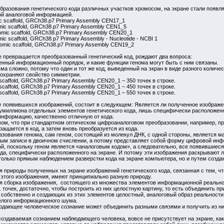
образования генетического кода различных участков хромосом, на экране стали появ
ой аналоговой информацией.
scaffold, GRCh38.p7 Primary Assembly CEN17_1
scaffold, GRCh38.p7 Primary Assembly CEN1_5
c scaffold, GRCh38.p7 Primary Assembly CEN20_1
caffold, GRCh38.p7 Primary Assembly - Nucleotide - NCBI 1
c scaffold, GRCh38.p7 Primary Assembly CEN19_2
е превращается преобразованный генетический код, рождают два вопроса:
енный информационный порядок, и какие функции генома могут быть с ним связаны.
а сложно, потому что один и тот же код, выведенный на экран в виде разного количества
сохраняют свойство симметрии.
caffold, GRCh38.p7 Primary Assembly CEN20_1 – 350 точек в строке.
caffold, GRCh38.p7 Primary Assembly CEN20_1 – 450 точек в строке.
caffold, GRCh38.p7 Primary Assembly CEN20_1 – 550 точек в строке.
у появившихся изображений, состоит в следующем: Является ли полученное изображе
миллиона отдельных элементов генетического кода, лишь специфически расположенно
информацию, качественно отличную от кода.
вом, что при стандартном оптическом цифроаналоговом преобразовании, например, пр
ащается в код, а затем вновь преобразуется из кода.
зования генома, сам геном, состоящий из молекул ДНК, с одной стороны, является м
пным записи в двоичном счислении, а потому представляет собой форму цифровой ин
й, поскольку геном является «аналоговым кодом», а следовательно, все появившиеся
да, специфически расположенного на экране. И потому эти изображения раскрывают л
 только прямым наблюдением разверстки кода на экране компьютера, но и путем созд
 природы полученных на экране изображений генетического кода, связанная с тем, ч
этого изображения, имеют принципиально разную природу.
ая сборка изображения, состоящего из множества элементов информационной реальнос
. точек, достаточно, чтобы построить из них целостную картину, то есть объединить
, собственно и создающих из этих элементов целостный, аналоговый образ реальност
елого информационного шума.
людающее человеческое сознание может объединить разными связями и получить из н
 создаваемая сознанием наблюдающего человека, вовсе не присутствует на экране, к