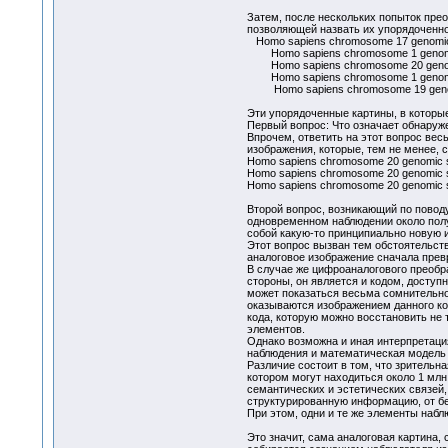
Затем, после нескольких попыток пре
позволяющей назвать их упорядоченн
Homo sapiens chromosome 17 genomic 
Homo sapiens chromosome 1 genomic 
Homo sapiens chromosome 20 genomi
Homo sapiens chromosome 1 genomic s
Homo sapiens chromosome 19 genomi
Эти упорядоченные картины, в которы
Первый вопрос: Что означает обнаруж
Впрочем, ответить на этот вопрос весьм
изображения, которые, тем не менее, 
Homo sapiens chromosome 20 genomic s
Homo sapiens chromosome 20 genomic s
Homo sapiens chromosome 20 genomic s
Второй вопрос, возникающий по повод
одновременном наблюдении около полу
собой какую-то принципиально новую 
Этот вопрос вызван тем обстоятельст
аналоговое изображение сначала превр
В случае же цифроаналогового преобра
стороны, он является и кодом, досту
может показаться весьма сомнительно
оказываются изображением данного ко
кода, которую можно восстановить не
элементов.
Однако возможна и иная интерпретация
наблюдения и математическая модель 
Различие состоит в том, что зрительн
котором могут находиться около 1 млн
семантических и эстетических связей
структурированную информацию, от б
При этом, одни и те же элементы наб
Это значит, сама аналоговая картина,