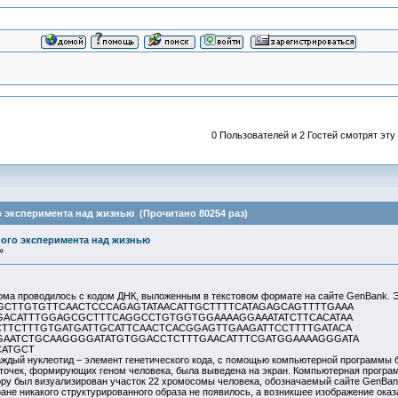
0 Пользователей и 2 Гостей смотрят эту
 эксперимента над жизнью (Прочитано 80254 раз)
ого эксперимента над жизнью
»
ма проводилось с кодом ДНК, выложенным в текстовом формате на сайте GenBank. Э
GCTTGTGTTCAACTCCCAGAGTATAACATTGCTTTTCATAGAGCAGTTTTGAAA
GACATTTGGAGCGCTTTCAGGCCTGTGGTGGAAAAGGAAATATCTTCACATAA
TTCTTTGTGATGATTGCATTCAACTCACGGAGTTGAAGATTCCTTTTGATACA
AATCTGCAAGGGGATATGTGGACCTCTTTGAACATTTCGATGGAAAAGGGATA
CATGCT
ждый нуклеотид – элемент генетического кода, с помощью компьютерной программы бы
точек, формирующих геном человека, была выведена на экран. Компьютерная программ
у был визуализирован участок 22 хромосомы человека, обозначаемый сайте GenBank к
ане никакого структурированного образа не появилось, а возникшее изображение о