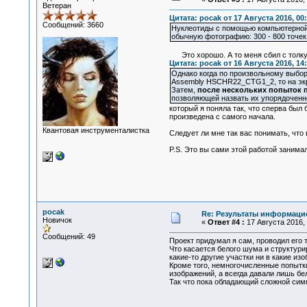
Ветеран
Цитата: pocak от 17 Августа 2016, 00
Сообщений: 3660
Нуклеотиды с помощью компьютерной 
обычную фотографию: 300 - 800 точек 
Это хорошо. А то меня сбил с толку 
Цитата: pocak от 16 Августа 2016, 14
Однако когда по произвольному выбор
Assembly HSCHR22_CTG1_2, то на экр
Затем,
после нескольких попыток 
позволяющей назвать их упорядоченн
который я поняла так, что сперва был
произведена с самого начала.
Квантовая инструменталистка
Следует ли мне так вас понимать, что
P.S. Это вы сами этой работой занима
pocak
Re: Результаты информаци
Новичок
«
Ответ #4 :
17 Августа 2016, 
Сообщений: 49
Проект придумал я сам, проводил его 
Что касается белого шума и структур
какие-то другие участки ни в какие и
Кроме того, немногочисленные попытки
изображений, а всегда давали лишь бе
Так что пока обладающий сложной сим