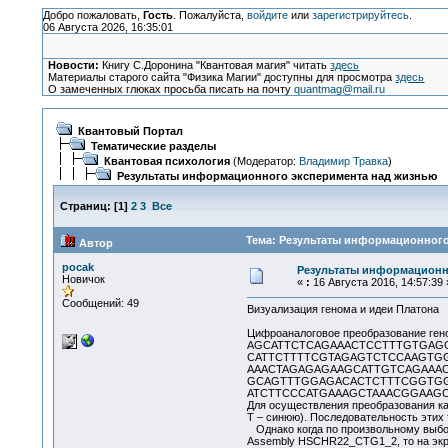
Добро пожаловать,
Гость
. Пожалуйста,
войдите
или
зарегистрируйтесь
.
06 Августа 2026, 16:35:01
Новости:
Книгу С.Доронина "Квантовая магия" читать
здесь
Материалы старого сайта "Физика Магии" доступны для просмотра
здесь
О замеченных глюках просьба писать на почту
quantmag@mail.ru
Квантовый Портал
Тематические разделы
Квантовая психология
(Модератор:
Владимир Травка
)
Результаты информационного эксперимента над жизнью
Страниц:
[
1
]
2
3
Все
Тема: Результаты информационного
Автор
pocak
Результаты информационн
Новичок
«
:
16 Августа 2016, 14:57:39 
Сообщений: 49
Визуализация генома и идеи Платона
Цифроаналоговое преобразование гено
AGCATTCTCAGAAACTCCTTTGTGAG
CATTCTTTTCGTAGAGTCTCCAAGTG
AAACTAGAGAGAAGCATTGTCAGAAAC
GCAGTTTGGAGACACTCTTTCGGTGG
ATCTTCCCATGAAAGCTAAACGGAAG
Для осуществления преобразования ка
T – синюю). Последовательность этих 
Однако когда по произвольному выбор
Assembly HSCHR22_CTG1_2, то на экр