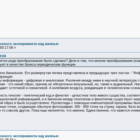
онного эксперимента над жизнью
00:17:06 »
3:04
кретно рода преобразование было сделано? Дело в том, что многие преобразования (к
зуют в качестве базиса периодические функции.
но банальное. Его развернутая логика представлена в предыдущих трех постах - "И
едующая:
 информации - цифровая и аналоговая. Различия между ними в научной литературе 
вая - это некий образ, причем не обязательно визуальный, но, также и аудиальный. Н
ает эстетикой и семантикой. А колебания воздуха, рождающие в человеческом сознан
есть генотип - генетический код и фенотип - целостное тело живого существа, соотве
налоговой информацией, и в биологии между генотипом и фенотипом существует нера
кий образ и было осуществлено. Нуклеотиды с помощью компьютерной программы были
тные точки, создающие обычную фотографию: 300 - 800 точек на строку экрана. Безо 
-то совсем другое. Пока еще непонятно, что именно. Единственное, что кажется очеви
онного эксперимента над жизнью
01:28:33 »