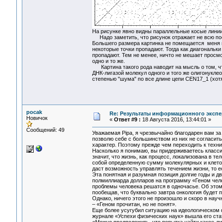
На рисунке явно видны параллельные косые линии 
Надо заметить, что рисунок отражает не всю пос
Большего размера картинка не помещается меня на
некоторые точки пропадают. Тогда как диагональки 
пропадают. Тем не менее, ничто не мешает просмо
одно и то же.
Картина такого рода наводит на мысль о том, чт
ДНК-лигазой молекул одного и того же олигонукле
степенью "шума" по все длине цепи CEN17_1 (хот
pocak
Re: Результаты информационного экспе
Новичок
«
Ответ #9 :
18 Августа 2016, 13:44:01 »
Сообщений: 49
Уважаемая Pipa, я чрезвычайно благодарен вам за
позволю себе с большинством из них не согласитьс
характер. Поэтому прежде чем переходить к техни
Насколько я понимаю, вы придерживаетесь класси
значит, что жизнь, как процесс, локализована в те
собой определенную сумму молекулярных и клеточ
даст возможность управлять течением жизни, то е
Эта понятная и разумная позиция долгие годы и д
полмиллиарда долларов на программу «Геном челов
проблемы человека решатся в одночасье. Об этом 
пообещав, что буквально завтра онкология будет п
Однако, ничего этого не произошло и скоро в нау
– «Геном прочитан, но не понят».
Еще более усугубил ситуацию на идеологическом ф
журнале «Успехи физических наук» вышла его стать