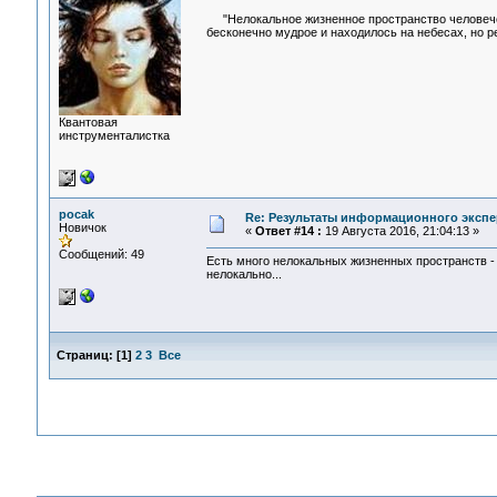
"Нелокальное жизненное пространство человече
бесконечно мудрое и находилось на небесах, но ре
Квантовая
инструменталистка
pocak
Re: Результаты информационного экспе
Новичок
«
Ответ #14 :
19 Августа 2016, 21:04:13 »
Сообщений: 49
Есть много нелокальных жизненных пространств - к
нелокально...
Страниц:
[
1
]
2
3
Все