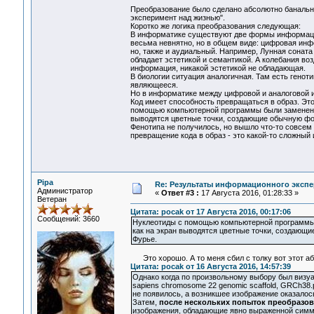
Преобразование было сделано абсолютно банально
эксперимент над жизнью".
Коротко же логика преобразования следующая:
В информатике существуют две формы информации
весьма невнятно, но в общем виде: цифровая инфор
но, также и аудиальный. Например, Лунная соната
обладает эстетикой и семантикой. А колебания во
информация, никакой эстетикой не обладающая.
В биологии ситуация аналогичная. Там есть геноти
являющееся.
Но в информатике между цифровой и аналоговой и
Код имеет способность превращаться в образ. Это
помощью компьютерной программы были заменены ц
выводятся цветные точки, создающие обычную фото
Фенотипа не получилось, но вышло что-то совсем 
превращение кода в образ - это какой-то сложн
Pipa
Re: Результаты информационного экспе
Администратор
«
Ответ #3 :
17 Августа 2016, 01:28:33 »
Ветеран
Цитата: pocak от 17 Августа 2016, 00:17:06
Сообщений: 3660
Нуклеотиды с помощью компьютерной программы б
как на экран выводятся цветные точки, создающие
Фурье.
Это хорошо. А то меня сбил с толку вот этот аб
Цитата: pocak от 16 Августа 2016, 14:57:39
Однако когда по произвольному выбору был визу
sapiens chromosome 22 genomic scaffold, GRCh38
не появилось, а возникшее изображение оказал
Затем,
после нескольких попыток преобразо
изображения, обладающие явно выраженной симм