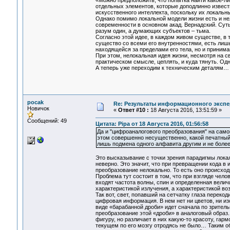
«Можно предположить, что попытка найти какое-ли
отдельных элементов, которые доподлинно известн
искусственного интеллекта, поскольку их локальн
Однако помимо локальной модели жизни есть и не
современности в основном акад. Вернадский. Суть 
разум один, а думающих субъектов – тьма.
Согласно этой идее, в каждом живом существе, в 
существо со всеми его внутренностями, есть лиш
находящейся за пределами его тела, но и приним
При этом, нелокальная идея жизни, несмотря на св
практическом смысле, цеплять, и куда тянуть. Одн
А теперь уже переходим к техническим деталям…
pocak
Re: Результаты информационного экспе
Новичок
«
Ответ #10 :
18 Августа 2016, 13:51:59 »
Сообщений: 49
Цитата: Pipa от 18 Августа 2016, 01:56:58
Да и "цифроаналогового преобразования" на самом
этом совершенно несущественно, какой печатный з
лишь подмена одного алфавита другим и не более 
Это высказывание с точки зрения парадигмы локал
неверно. Это значит, что при превращении кода в
преобразование нелокально. То есть оно происходи
Проблема тут состоит в том, что при взгляде челов
входят частота волны, спин и определенная велич
характеристикой излучения, а характеристикой во
Так вот, свет, попавший на сетчатку глаза переко
цифровая информация. В нем нет ни цветов, ни и
виде «барабанной дроби» идет сначала по зрительн
преобразование этой «дроби» в аналоговый образ. 
фигуру, но различает в них какую-то красоту, гарм
текущем по его мозгу отродясь не было… Таким о