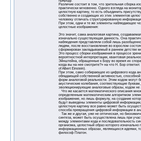
природу.
Различие состоит в том, что зрительная сборка 
практически мгновенно. Одного взгляда на монитор
целостную картину, то есть объединить присутст
собственно и создающих из этих элементов целос
человеку отличать структурированную информаци
При этом, одни и те же элементы наблюдающее че
целостные изображения:
Это значит, сама аналоговая картина, создаваема
изначально существующая данность. Она практиче
наблюдения представляли собой лишь разобщенное
людям, после восстановления во взрослом состояни
сформирован закладываемый в раннем детстве м
Это процесс сборки изображения в процессе зрени
вероятностной интерпретации, квантовая реально
Эйнштейна, обращенные к Бору во время их спора 
когда вы на нее смотрите?» на что Н. Бор ответил: «
of Albert Einstein).
При этом, само собирающее из цифрового кода ан
обладающей собственной активностью, способной
форм аналоговой реальности. Этим кодом могут б
акустические колебания, соотвествующие буквам
эволюционирующие аналоговые образы, кодом н
Что же касается математического описания множ
определенным математическим алгоритмом элемен
изображение, но лишь формулу, на создание котор
будут выведены элементы цифровой информации,
целостную картину все равно может быть осуществ
способа превращения цифровой информации в анал
Так же и другая, уже не оптическая, но биохими
синтеза, может быть осуществлена лишь при уча
между элементами кода и последовательность син
организма, целостный образ которого изначально 
информационных образах, являющихся идеями, то 
философ Платон.