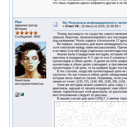
это лишь подмена одного алфавита другим и не бо
Pipa
Re: Результаты информационного экспе
Администратор
«
Ответ #8 :
18 Августа 2016, 01:56:58 »
Ветеран
Теперь выскажусь по существу самого явления. 
Сообщений: 3660
пришла. Впрочем, проанализировать все последова
под названием "Homo sapiens chromosome 17 genom
Во-первых, оказалось для меня неожиданностью, 
хотя гомология между ними весьма велика. Причем
и вставки (случай когда отдельные нуклеотиды в
Анализ вела стандартным методом, которым обыч
картинку в координатах X-Y, где по оси Х уложена
нуклеотидов в обеих цепях. А далее на поле графи
нуклеотиды в обеих цепях совпадают, в противном
нуклеотидом 2-ой цепи, то на графике будет постав
В тех случаях, когда обе нуклеотидные цепи не 
хаотично. Но как только в обеих цепях обнаружива
которая легко ловится глазом. Например, если учас
Квантовая
линию из точек: {133, 57}, {134, 58}, {135, 59}, {136, 6
инструменталистка
Этим же методом можно сравнить цепь саму с со
диагональ, идущая от начала координат, нам обес
линии, параллельные этой диагонали, но расположе
местоположения следуют из рисунка.
В нашем случае для цепи CEN17_1 имеем такую к