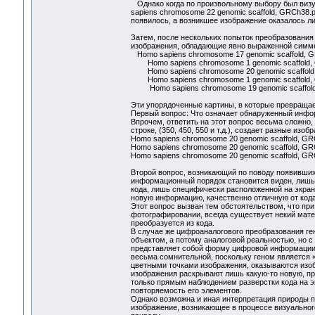
Однако когда по произвольному выбору был визу
sapiens chromosome 22 genomic scaffold, GRCh38.
появилось, а возникшее изображение оказалось
Затем, после нескольких попыток преобразования 
изображения, обладающие явно выраженной симме
Homo sapiens chromosome 17 genomic scaffold, 
Homo sapiens chromosome 1 genomic scaffold, 
Homo sapiens chromosome 20 genomic scaffold
Homo sapiens chromosome 1 genomic scaffold, GR
Homo sapiens chromosome 19 genomic scaffold,
Эти упорядоченные картины, в которые превращае
Первый вопрос: Что означает обнаруженный инфор
Впрочем, ответить на этот вопрос весьма сложно, 
строке, (350, 450, 550 и т.д.), создает разные из
Homo sapiens chromosome 20 genomic scaffold, GRC
Homo sapiens chromosome 20 genomic scaffold, GRC
Homo sapiens chromosome 20 genomic scaffold, GRC
Второй вопрос, возникающий по поводу появивших
информационный порядок становится виден, лишь
кода, лишь специфически расположенной на экран
новую информацию, качественно отличную от код
Этот вопрос вызван тем обстоятельством, что пр
фотографировании, всегда существует некий мате
преобразуется из кода.
В случае же цифроаналогового преобразования ге
объектом, а потому аналоговой реальностью, но с
представляет собой форму цифровой информации.
весьма сомнительной, поскольку геном является 
цветными точками изображения, оказываются изоб
изображения раскрывают лишь какую-то новую, пр
только прямым наблюдением разверстки кода на э
повторяемость его элементов.
Однако возможна и иная интерпретация природы по
изображение, возникающее в процессе визуальног