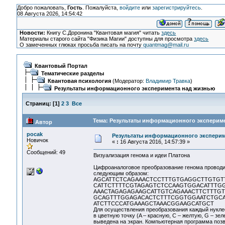
Добро пожаловать,
Гость
. Пожалуйста,
войдите
или
зарегистрируйтесь
.
08 Августа 2026, 14:54:42
Новости:
Книгу С.Доронина "Квантовая магия" читать
здесь
Материалы старого сайта "Физика Магии" доступны для просмотра
здесь
О замеченных глюках просьба писать на почту
quantmag@mail.ru
Квантовый Портал
Тематические разделы
Квантовая психология
(Модератор:
Владимир Травка
)
Результаты информационного эксперимента над жизнью
Страниц:
[
1
]
2
3
Все
Тема: Результаты информационного экспериме
Автор
pocak
Результаты информационного эксперим
Новичок
«
:
16 Августа 2016, 14:57:39 »
Сообщений: 49
Визуализация генома и идеи Платона
Цифроаналоговое преобразование генома проводи
следующим образом:
AGCATTCTCAGAAACTCCTTTGTGAGGCTTGTGTT
CATTCTTTTCGTAGAGTCTCCAAGTGGACATTTG
AAACTAGAGAGAAGCATTGTCAGAAACTTCTTTGT
GCAGTTTGGAGACACTCTTTCGGTGGAATCTGCA
ATCTTCCCATGAAAGCTAAACGGAAGCATGCT
Для осуществления преобразования каждый нукле
в цветную точку (A – красную, C – желтую, G – з
выведена на экран. Компьютерная программа позво