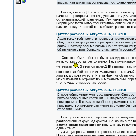
возрастная динамика организма, постоянно меняю
Боюсь, что вы ДНК с магнитофонной лентой пу
начинает проигрываться следующая, а в ДНК такого
останавливающий трансляцию. Ген, опять же, не п
В принципе механизму транскрипции совершенно вс
самым - получится всё тот же белок, разве что то
Цитата: pocak от 17 Августа 2016, 17:28:00
А для того, чтобы все эти процессы происходил
общее конфигурационное пространство жизни орга
собой. Поэтому весьма возможно, что это конфиг
объяснение столь большим участками "мусорной"
Хотелось бы, чтобы оно было закодировано, но по
не ясно, как составляется меню. Т.е. в кулинарно
четвергам
. В этом смысле ДНК выглядит как и
построить любой организм. Например, ... кошачий
хвоста, а у кота он есть. И этот факт не объясн
механизмами внутри клетки и механизмами, опре
что не удается вывести вторую.
Цитата: pocak от 17 Августа 2016, 17:28:00
Второе объяснение культурологическое. Оно сост
похожи полученные картинки. Он покрывает ими ст
помещениях. В исламе подобные орнаменты назыв
пространство, которое сам человек словно бы ч
от белого шума.
Повтор есть повтор, а орнамент у вас получился 
расположенных друг над другом. Т.е. орнамент эт
а наматывать на катушку по типу улитки, то получ
одна и та же.
Да и "цифроаналогового преобразования" на само
При этом совершенно несущественно, какой печатны