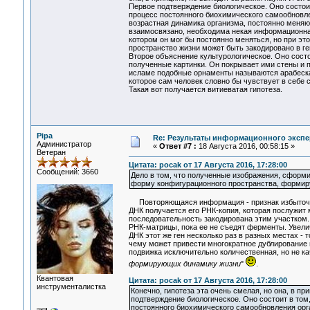
Первое подтверждение биологическое. Оно состоит
процесс постоянного биохимического самообновле
возрастная динамика организма, постоянно меняющ
взаимосвязано, необходима некая информационна
котором он мог бы постоянно меняться, но при эт
пространство жизни может быть закодировано в 
Второе объяснение культурологическое. Оно сост
полученные картинки. Он покрывает ими стены и п
исламе подобные орнаменты называются арабеска
которое сам человек словно бы чувствует в себе
Такая вот получается витиеватая гипотеза.
Pipa
Re: Результаты информационного экспе
Администратор
«
Ответ #7 :
18 Августа 2016, 00:58:15 »
Ветеран
Цитата: pocak от 17 Августа 2016, 17:28:00
Сообщений: 3660
Дело в том, что полученные изображения, сформ
форму конфигурационного пространства, формиру
Повторяющаяся информация - признак избыточнос
ДНК получается его РНК-копия, которая послужит 
последовательность закодирована этим участком. Т
РНК-матрицы, пока ее не съедят ферменты. Увели
ДНК этот же ген несколько раз в разных местах - 
чему может привести многократное дублирование ге
подвижка исключительно количественная, но не ка
формирующих динамику жизни
"
.
Квантовая
Цитата: pocak от 17 Августа 2016, 17:28:00
инструменталистка
Конечно, гипотеза эта очень смелая, но она, в п
подтверждение биологическое. Оно состоит в том,
постоянного биохимического самообновления орга