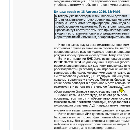
ожидаемая ситуация. Если первоклассник прочтет 
учебник, а потому, чтобы понять ее, нужны знани
Цитата: pocak от 18 Августа 2016, 13:44:01
А теперь уже переходим к техническим деталям
Это высказывание с точки зрения парадигмы локал
неверно. Это значит, что при превращении кода 
преобразование нелокально. То есть оно происход
Проблема тут состоит в том, что при взгляде чело
входят частота волны, спин и определенная велич
характеристикой излучения, а характеристикой во
Именно затем наука и занимается выяснением ме
противном случае ученые лишь головой бы вертел
процессов много важнее художественных описаний,
рождает логику причин и следствий. Тогда как про
Вот и в отношении ДНК была выяснена ее функция
ИСПОЛЬЗУЕТСЯ
не для слушанья музыки (поскол
рассматривания веселых картинок (поскольку нукл
рассматривать нуклеотиды, как игральные кости, 
вымысел, а функция, которая уже сравнительно да
синтезировали участок ДНК, кодирующий инсулин, 
позаимствованные у вирусов. Потом выбирали по
чаще всего попадает в случайное место генома, з
размножить и использовать его, как "закваску" 
оборудование близкое к производству пива
).
Если и есть на свете чудо, то на его роль боль
производством, по сути, обеспечивая этим сущес
многими тысячелетиями эволюции, представляет 
информация оплачена. А ДНК представляет интере
музыка или ваши примитивные орнаменты - дерь
Вот и назначение ДНК целиком вытекает из ее ис
белковых агентов, то этот факт явным образом указ
светомузыку. Вот и ваша гипотеза с орнаментами т
любоваться, а снаружи их совершенно не видно. Т.
изобразительная, а не производственная.