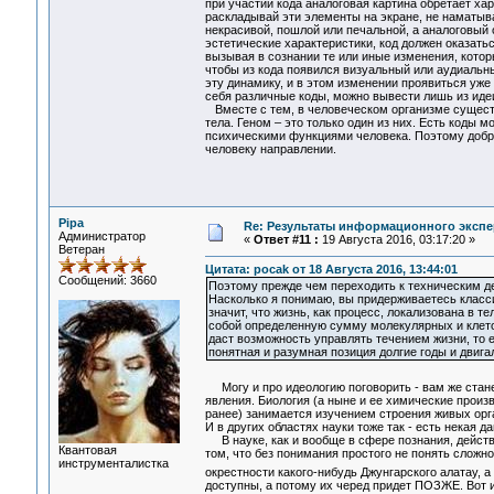
при участии кода аналоговая картина обретает ха
раскладывай эти элементы на экране, не наматыва
некрасивой, пошлой или печальной, а аналоговый 
эстетические характеристики, код должен оказат
вызывая в сознании те или иные изменения, котор
чтобы из кода появился визуальный или аудиальны
эту динамику, и в этом изменении проявиться у
себя различные коды, можно вывести лишь из иде
Вместе с тем, в человеческом организме сущест
тела. Геном – это только один из них. Есть коды 
психическими функциями человека. Поэтому добр
человеку направлении.
Pipa
Re: Результаты информационного экспе
Администратор
«
Ответ #11 :
19 Августа 2016, 03:17:20 »
Ветеран
Цитата: pocak от 18 Августа 2016, 13:44:01
Сообщений: 3660
Поэтому прежде чем переходить к техническим де
Насколько я понимаю, вы придерживаетесь класси
значит, что жизнь, как процесс, локализована в т
собой определенную сумму молекулярных и клеточ
даст возможность управлять течением жизни, то 
понятная и разумная позиция долгие годы и двига
Могу и про идеологию поговорить - вам же стан
явления. Биология (а ныне и ее химические произ
ранее) занимается изучением строения живых орга
И в других областях науки тоже так - есть некая д
В науке, как и вообще в сфере познания, действу
Квантовая
том, что без понимания простого не понять сложно
инструменталистка
окрестности какого-нибудь Джунгарского алатау, 
доступны, а потому их черед придет ПОЗЖЕ. Вот 