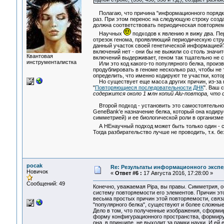
Полагаю, что причина "информационного порядка" 
раз. При этом перенос на следующую строку созд
должна соответствовать периодическая повторяемо
Научных
подходов к явлению я вижу два. Пе
отрезок генома, проявляющий периодическую струк
данный участок своей генетической информацией? 
включений нет - они бы не выжили со столь значит
Квантовая
включений выдерживает, геном так тщательно не с
инструменталистка
Или это код какого-то популярного белка, произв
продублировать в геноме несколько раз, чтобы не 
определить, что именно кодируют те участки, кот
Но существует еще масса других причин, из-за к
"
Повторяющиеся последовательности ДНК
". Ваш 
содержится около 1 млн копий Alu-повтора, что 
Второй подход - установить это самостоятельно.
GeneBank'е назначение белка, который она кодиру
симметрией) и ее биологической роли в организме
А НЕнаучный подход может быть только один - сл
Тогда разбирательство лучше не проводить, т.к. б
pocak
Re: Результаты информационного экспе
Новичок
«
Ответ #6 :
17 Августа 2016, 17:28:00 »
Сообщений: 49
Конечно, уважаемая Pipa, вы правы. Симметрия,
систему повторяемости его элементов. Причин эт
весьма простых причин этой повторяемости, связ
"популярного белка", существуют и более сложны
Дело в том, что полученные изображения, сформ
форму конфигурационного пространства, формирую
она, в принципе, не выходит за рамки науки. И ей