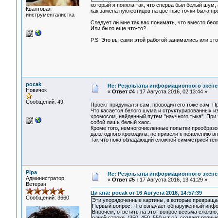
который я поняла так, что сперва был белый шум,
Квантовая
как замена нуклеотидов на цветные точки была пр
инструменталистка
Следует ли мне так вас понимать, что вместо бел
Или было еще что-то?
P.S. Это вы сами этой работой занимались или эт
pocak
Re: Результаты информационного экспе
Новичок
«
Ответ #4 :
17 Августа 2016, 02:13:44 »
Сообщений: 49
Проект придумал я сам, проводил его тоже сам. П
Что касается белого шума и структурированных и
хромосом, найденный путем "научного тыка". При 
собой лишь белый хаос.
Кроме того, немногочисленные попытки преобразо
даже одного крокодила, не привели к появлению в
Так что пока обладающий сложной симметрией ген
Pipa
Re: Результаты информационного экспе
Администратор
«
Ответ #5 :
17 Августа 2016, 13:41:29 »
Ветеран
Цитата: pocak от 16 Августа 2016, 14:57:39
Сообщений: 3660
Эти упорядоченные картины, в которые превращае
Первый вопрос: Что означает обнаруженный инфо
Впрочем, ответить на этот вопрос весьма сложно, 
одной строке, (350, 450, 550 и т.д.), создает ра