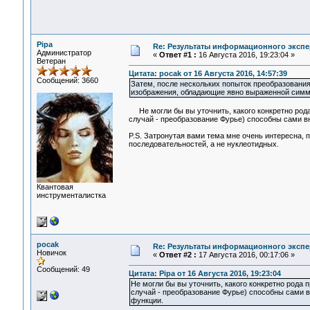
Pipa
Re: Результаты информационного экспе
Администратор
«
Ответ #1 :
16 Августа 2016, 19:23:04 »
Ветеран
Цитата: pocak от 16 Августа 2016, 14:57:39
Сообщений: 3660
Затем, после нескольких попыток преобразования
изображения, обладающие явно выраженной симм
Не могли бы вы уточнить, какого конкретно рода
случай - преобразование Фурье) способны сами вн
P.S. Затронутая вами тема мне очень интересна, 
последовательностей, а не нуклеотидных.
Квантовая
инструменталистка
pocak
Re: Результаты информационного экспе
Новичок
«
Ответ #2 :
17 Августа 2016, 00:17:06 »
Сообщений: 49
Цитата: Pipa от 16 Августа 2016, 19:23:04
Не могли бы вы уточнить, какого конкретно рода 
случай - преобразование Фурье) способны сами вн
функции.