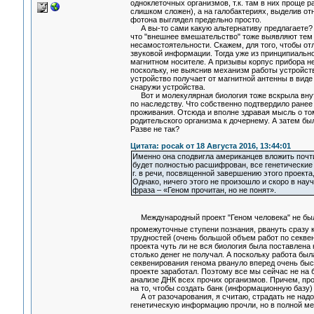
одноклеточных организмов, т.к. там в них проще 
слишком сложен), а на галобактериях, выделив о
фотона выглядел предельно просто.
А вы-то сами какую альтернативу предлагаете? З
что "внешнее вмешательство" тоже выявляют тем 
несамостоятельности. Скажем, для того, чтобы от
звуковой информации. Тогда уже из принципиально
магнитном носителе. А призывы корпус прибора не 
поскольку, не выяснив механизм работы устройств
устройство получает от магнитной антенны в вид
снаружи устройства.
Вот и молекулярная биология тоже вскрыла внутр
по наследству. Что собственно подтвердило ранее
проживания. Отсюда и вполне здравая мысль о том,
родительского организма к дочернему. А затем бы
Разве не так?
Цитата: pocak от 18 Августа 2016, 13:44:01
Именно она сподвигла американцев вложить почти
будет полностью расшифрован, все генетические 
г. в речи, посвященной завершению этого проекта,
Однако, ничего этого не произошло и скоро в на
фраза – «Геном прочитан, но не понят».
Международный проект "Геном человека" не был 
промежуточные ступени познания, рвануть сразу к
трудностей (очень большой объем работ по секвен
проекта чуть ли не вся биология была поставлена
столько денег не получал. А поскольку работа бы
секвенирования генома рвануло вперед очень быс
проекте заработал. Поэтому все мы сейчас не на б
анализе ДНК всех прочих организмов. Причем, пр
на то, чтобы создать банк (информационную базу)
А от разочарования, я считаю, страдать не надо, 
генетическую информацию прочли, но в полной мере