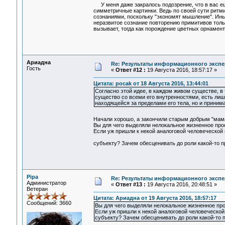
У меня даже закралось подозрение, что в вас е
симметричные картинки. Ведь по своей сути ритм
сознаниями, поскольку "экономят мышление". Иным
неразвитое сознание повторению примитивов тольк
вызывает, тогда как порождение цветных орнамен
Ариадна
Re: Результаты информационного экспе
Гость
«
Ответ #12 :
19 Августа 2016, 18:57:17 »
Цитата: pocak от 18 Августа 2016, 13:44:01
Согласно этой идее, в каждом живом существе, в
существо со всеми его внутренностями, есть лиш
находящейся за пределами его тела, но и приним
Начали хорошо, а закончили старым добрым "мам
Вы для чего выделяли нелокальное жизненное про
Если уж пришли к некой аналоговой человеческой
субъекту? Зачем обесценивать до роли какой-то п
Pipa
Re: Результаты информационного экспе
Администратор
«
Ответ #13 :
19 Августа 2016, 20:48:51 »
Ветеран
Цитата: Ариадна от 19 Августа 2016, 18:57:17
Сообщений: 3660
Вы для чего выделяли нелокальное жизненное про
Если уж пришли к некой аналоговой человеческой
субъекту? Зачем обесценивать до роли какой-то 