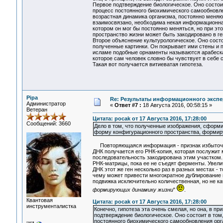
Первое подтверждение биологическое. Оно состоит
процесс постоянного биохимического самообновле
возрастная динамика организма, постоянно меняющ
взаимосвязано, необходима некая информационна
котором он мог бы постоянно меняться, но при эт
пространство жизни может быть закодировано в 
Второе объяснение культурологическое. Оно сост
полученные картинки. Он покрывает ими стены и п
исламе подобные орнаменты называются арабеска
которое сам человек словно бы чувствует в себе
Такая вот получается витиеватая гипотеза.
Pipa
Re: Результаты информационного экспе
Администратор
«
Ответ #7 :
18 Августа 2016, 00:58:15 »
Ветеран
Цитата: pocak от 17 Августа 2016, 17:28:00
Сообщений: 3660
Дело в том, что полученные изображения, сформ
форму конфигурационного пространства, формиру
Повторяющаяся информация - признак избыточнос
ДНК получается его РНК-копия, которая послужит 
последовательность закодирована этим участком. Т
РНК-матрицы, пока ее не съедят ферменты. Увели
ДНК этот же ген несколько раз в разных местах - 
чему может привести многократное дублирование ге
подвижка исключительно количественная, но не ка
формирующих динамику жизни
"
.
Квантовая
Цитата: pocak от 17 Августа 2016, 17:28:00
инструменталистка
Конечно, гипотеза эта очень смелая, но она, в п
подтверждение биологическое. Оно состоит в том,
постоянного биохимического самообновления орга