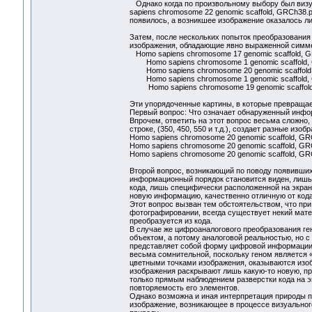
Однако когда по произвольному выбору был визу
sapiens chromosome 22 genomic scaffold, GRCh38.
появилось, а возникшее изображение оказалось
Затем, после нескольких попыток преобразования 
изображения, обладающие явно выраженной симме
Homo sapiens chromosome 17 genomic scaffold, 
Homo sapiens chromosome 1 genomic scaffold, 
Homo sapiens chromosome 20 genomic scaffold
Homo sapiens chromosome 1 genomic scaffold, GR
Homo sapiens chromosome 19 genomic scaffold,
Эти упорядоченные картины, в которые превращае
Первый вопрос: Что означает обнаруженный инфор
Впрочем, ответить на этот вопрос весьма сложно, 
строке, (350, 450, 550 и т.д.), создает разные из
Homo sapiens chromosome 20 genomic scaffold, GRC
Homo sapiens chromosome 20 genomic scaffold, GRC
Homo sapiens chromosome 20 genomic scaffold, GRC
Второй вопрос, возникающий по поводу появивших
информационный порядок становится виден, лишь
кода, лишь специфически расположенной на экран
новую информацию, качественно отличную от код
Этот вопрос вызван тем обстоятельством, что пр
фотографировании, всегда существует некий мате
преобразуется из кода.
В случае же цифроаналогового преобразования ге
объектом, а потому аналоговой реальностью, но с
представляет собой форму цифровой информации.
весьма сомнительной, поскольку геном является 
цветными точками изображения, оказываются изоб
изображения раскрывают лишь какую-то новую, пр
только прямым наблюдением разверстки кода на э
повторяемость его элементов.
Однако возможна и иная интерпретация природы по
изображение, возникающее в процессе визуальног