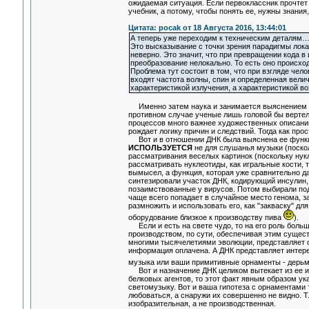
ожидаемая ситуация. Если первоклассник прочтет 
учебник, а потому, чтобы понять ее, нужны знани
Цитата: pocak от 18 Августа 2016, 13:44:01
А теперь уже переходим к техническим деталям
Это высказывание с точки зрения парадигмы локал
неверно. Это значит, что при превращении кода 
преобразование нелокально. То есть оно происход
Проблема тут состоит в том, что при взгляде чело
входят частота волны, спин и определенная велич
характеристикой излучения, а характеристикой во
Именно затем наука и занимается выяснением ме
противном случае ученые лишь головой бы вертел
процессов много важнее художественных описаний,
рождает логику причин и следствий. Тогда как про
Вот и в отношении ДНК была выяснена ее функция
ИСПОЛЬЗУЕТСЯ
не для слушанья музыки (поскол
рассматривания веселых картинок (поскольку нукл
рассматривать нуклеотиды, как игральные кости, 
вымысел, а функция, которая уже сравнительно да
синтезировали участок ДНК, кодирующий инсулин, 
позаимствованные у вирусов. Потом выбирали по
чаще всего попадает в случайное место генома, з
размножить и использовать его, как "закваску" 
оборудование близкое к производству пива
).
Если и есть на свете чудо, то на его роль боль
производством, по сути, обеспечивая этим сущес
многими тысячелетиями эволюции, представляет 
информация оплачена. А ДНК представляет интере
музыка или ваши примитивные орнаменты - дерь
Вот и назначение ДНК целиком вытекает из ее ис
белковых агентов, то этот факт явным образом указ
светомузыку. Вот и ваша гипотеза с орнаментами т
любоваться, а снаружи их совершенно не видно. Т.
изобразительная, а не производственная.