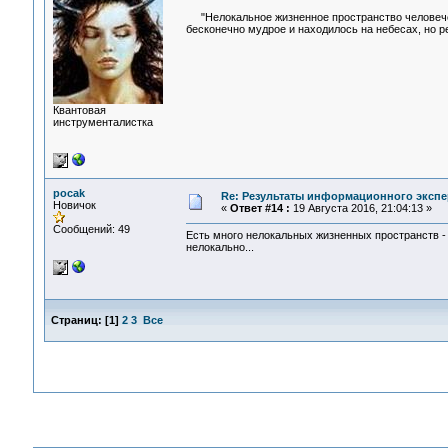
"Нелокальное жизненное пространство человече
бесконечно мудрое и находилось на небесах, но ре
Квантовая
инструменталистка
pocak
Re: Результаты информационного экспе
Новичок
«
Ответ #14 :
19 Августа 2016, 21:04:13 »
Сообщений: 49
Есть много нелокальных жизненных пространств - к
нелокально...
Страниц:
[
1
]
2
3
Все