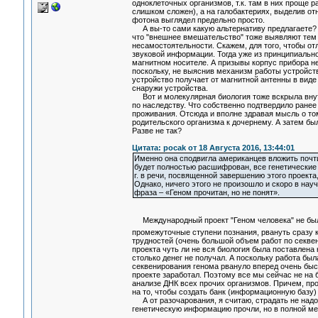
одноклеточных организмов, т.к. там в них проще 
слишком сложен), а на галобактериях, выделив о
фотона выглядел предельно просто.
А вы-то сами какую альтернативу предлагаете? З
что "внешнее вмешательство" тоже выявляют тем 
несамостоятельности. Скажем, для того, чтобы от
звуковой информации. Тогда уже из принципиально
магнитном носителе. А призывы корпус прибора не 
поскольку, не выяснив механизм работы устройств
устройство получает от магнитной антенны в вид
снаружи устройства.
Вот и молекулярная биология тоже вскрыла внутр
по наследству. Что собственно подтвердило ранее
проживания. Отсюда и вполне здравая мысль о том,
родительского организма к дочернему. А затем бы
Разве не так?
Цитата: pocak от 18 Августа 2016, 13:44:01
Именно она сподвигла американцев вложить почти
будет полностью расшифрован, все генетические 
г. в речи, посвященной завершению этого проекта,
Однако, ничего этого не произошло и скоро в на
фраза – «Геном прочитан, но не понят».
Международный проект "Геном человека" не был 
промежуточные ступени познания, рвануть сразу к
трудностей (очень большой объем работ по секвен
проекта чуть ли не вся биология была поставлена
столько денег не получал. А поскольку работа бы
секвенирования генома рвануло вперед очень быс
проекте заработал. Поэтому все мы сейчас не на б
анализе ДНК всех прочих организмов. Причем, пр
на то, чтобы создать банк (информационную базу)
А от разочарования, я считаю, страдать не надо, 
генетическую информацию прочли, но в полной мере