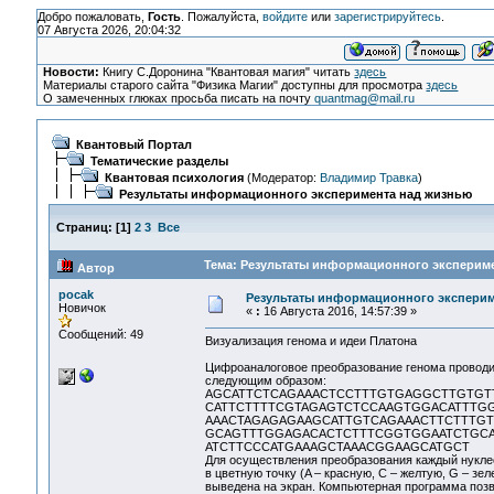
Добро пожаловать,
Гость
. Пожалуйста,
войдите
или
зарегистрируйтесь
.
07 Августа 2026, 20:04:32
Новости:
Книгу С.Доронина "Квантовая магия" читать
здесь
Материалы старого сайта "Физика Магии" доступны для просмотра
здесь
О замеченных глюках просьба писать на почту
quantmag@mail.ru
Квантовый Портал
Тематические разделы
Квантовая психология
(Модератор:
Владимир Травка
)
Результаты информационного эксперимента над жизнью
Страниц:
[
1
]
2
3
Все
Тема: Результаты информационного экспериме
Автор
pocak
Результаты информационного эксперим
Новичок
«
:
16 Августа 2016, 14:57:39 »
Сообщений: 49
Визуализация генома и идеи Платона
Цифроаналоговое преобразование генома проводи
следующим образом:
AGCATTCTCAGAAACTCCTTTGTGAGGCTTGTGTT
CATTCTTTTCGTAGAGTCTCCAAGTGGACATTTG
AAACTAGAGAGAAGCATTGTCAGAAACTTCTTTGT
GCAGTTTGGAGACACTCTTTCGGTGGAATCTGCA
ATCTTCCCATGAAAGCTAAACGGAAGCATGCT
Для осуществления преобразования каждый нукле
в цветную точку (A – красную, C – желтую, G – з
выведена на экран. Компьютерная программа позво