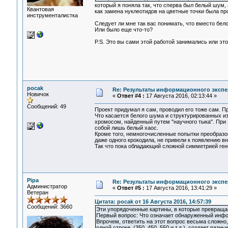
который я поняла так, что сперва был белый шум,
Квантовая
как замена нуклеотидов на цветные точки была пр
инструменталистка
Следует ли мне так вас понимать, что вместо бел
Или было еще что-то?
P.S. Это вы сами этой работой занимались или эт
pocak
Re: Результаты информационного экспе
Новичок
«
Ответ #4 :
17 Августа 2016, 02:13:44 »
Сообщений: 49
Проект придумал я сам, проводил его тоже сам. П
Что касается белого шума и структурированных и
хромосом, найденный путем "научного тыка". При 
собой лишь белый хаос.
Кроме того, немногочисленные попытки преобразо
даже одного крокодила, не привели к появлению в
Так что пока обладающий сложной симметрией ген
Pipa
Re: Результаты информационного экспе
Администратор
«
Ответ #5 :
17 Августа 2016, 13:41:29 »
Ветеран
Цитата: pocak от 16 Августа 2016, 14:57:39
Сообщений: 3660
Эти упорядоченные картины, в которые превращае
Первый вопрос: Что означает обнаруженный инфо
Впрочем, ответить на этот вопрос весьма сложно, 
одной строке, (350, 450, 550 и т.д.), создает ра