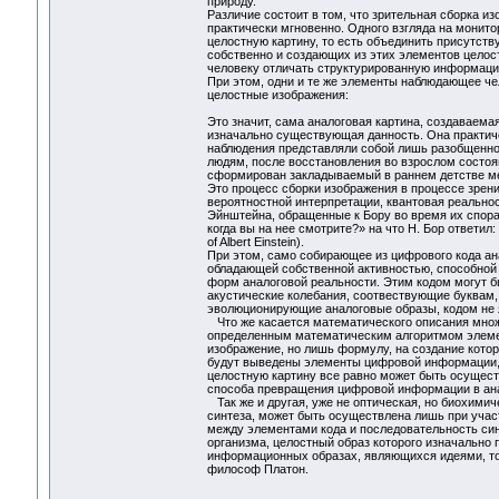
природу.
Различие состоит в том, что зрительная сборка 
практически мгновенно. Одного взгляда на монитор
целостную картину, то есть объединить присутст
собственно и создающих из этих элементов целос
человеку отличать структурированную информаци
При этом, одни и те же элементы наблюдающее че
целостные изображения:
Это значит, сама аналоговая картина, создаваема
изначально существующая данность. Она практиче
наблюдения представляли собой лишь разобщенное
людям, после восстановления во взрослом состояни
сформирован закладываемый в раннем детстве м
Это процесс сборки изображения в процессе зрени
вероятностной интерпретации, квантовая реально
Эйнштейна, обращенные к Бору во время их спора 
когда вы на нее смотрите?» на что Н. Бор ответил: «
of Albert Einstein).
При этом, само собирающее из цифрового кода ан
обладающей собственной активностью, способной
форм аналоговой реальности. Этим кодом могут б
акустические колебания, соотвествующие буквам
эволюционирующие аналоговые образы, кодом н
Что же касается математического описания множ
определенным математическим алгоритмом элемен
изображение, но лишь формулу, на создание котор
будут выведены элементы цифровой информации,
целостную картину все равно может быть осуществ
способа превращения цифровой информации в анал
Так же и другая, уже не оптическая, но биохими
синтеза, может быть осуществлена лишь при уча
между элементами кода и последовательность син
организма, целостный образ которого изначально 
информационных образах, являющихся идеями, то 
философ Платон.