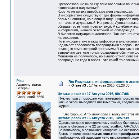
Преобразование было сделано абсолютно банально
эксперимент над жизнью".
Коротко же логика преобразования следующая:
В информатике существуют две формы информации
весьма невнятно, но в общем виде: цифровая инфор
но, также и аудиальный. Например, Лунная соната
обладает эстетикой и семантикой. А колебания во
информация, никакой эстетикой не обладающая.
В биологии ситуация аналогичная. Там есть геноти
являющееся.
Но в информатике между цифровой и аналоговой и
Код имеет способность превращаться в образ. Это
помощью компьютерной программы были заменены ц
выводятся цветные точки, создающие обычную фото
Фенотипа не получилось, но вышло что-то совсем 
превращение кода в образ - это какой-то сложн
Pipa
Re: Результаты информационного экспе
Администратор
«
Ответ #3 :
17 Августа 2016, 01:28:33 »
Ветеран
Цитата: pocak от 17 Августа 2016, 00:17:06
Сообщений: 3660
Нуклеотиды с помощью компьютерной программы б
как на экран выводятся цветные точки, создающие
Фурье.
Это хорошо. А то меня сбил с толку вот этот аб
Цитата: pocak от 16 Августа 2016, 14:57:39
Однако когда по произвольному выбору был визу
sapiens chromosome 22 genomic scaffold, GRCh38
не появилось, а возникшее изображение оказал
Затем,
после нескольких попыток преобразо
изображения, обладающие явно выраженной симм