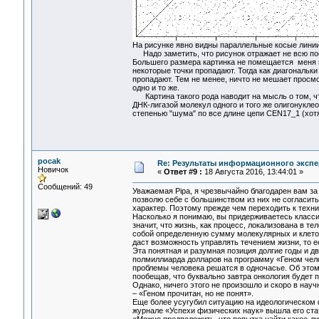
На рисунке явно видны параллельные косые линии 
Надо заметить, что рисунок отражает не всю пос
Большего размера картинка не помещается меня на
некоторые точки пропадают. Тогда как диагональки 
пропадают. Тем не менее, ничто не мешает просмо
одно и то же.
Картина такого рода наводит на мысль о том, чт
ДНК-лигазой молекул одного и того же олигонукле
степенью "шума" по все длине цепи CEN17_1 (хот
pocak
Re: Результаты информационного экспе
Новичок
«
Ответ #9 :
18 Августа 2016, 13:44:01 »
Сообщений: 49
Уважаемая Pipa, я чрезвычайно благодарен вам за
позволю себе с большинством из них не согласитьс
характер. Поэтому прежде чем переходить к техни
Насколько я понимаю, вы придерживаетесь класси
значит, что жизнь, как процесс, локализована в те
собой определенную сумму молекулярных и клеточ
даст возможность управлять течением жизни, то е
Эта понятная и разумная позиция долгие годы и д
полмиллиарда долларов на программу «Геном челов
проблемы человека решатся в одночасье. Об этом 
пообещав, что буквально завтра онкология будет п
Однако, ничего этого не произошло и скоро в нау
– «Геном прочитан, но не понят».
Еще более усугубил ситуацию на идеологическом ф
журнале «Успехи физических наук» вышла его стать