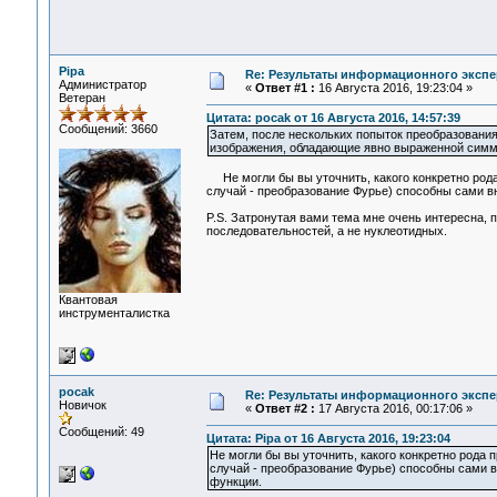
Pipa
Re: Результаты информационного экспе
Администратор
«
Ответ #1 :
16 Августа 2016, 19:23:04 »
Ветеран
Цитата: pocak от 16 Августа 2016, 14:57:39
Сообщений: 3660
Затем, после нескольких попыток преобразования
изображения, обладающие явно выраженной симм
Не могли бы вы уточнить, какого конкретно рода
случай - преобразование Фурье) способны сами вн
P.S. Затронутая вами тема мне очень интересна, 
последовательностей, а не нуклеотидных.
Квантовая
инструменталистка
pocak
Re: Результаты информационного экспе
Новичок
«
Ответ #2 :
17 Августа 2016, 00:17:06 »
Сообщений: 49
Цитата: Pipa от 16 Августа 2016, 19:23:04
Не могли бы вы уточнить, какого конкретно рода 
случай - преобразование Фурье) способны сами вн
функции.