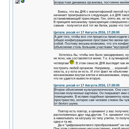
возрастная динамика организма, постоянно меняю
Боюсь, что вы ДНК с магнитофонной лентой пу
начинает проигрываться следующая, а в ДНК такого
останавливающий трансляцию. Ген, опять же, не п
В принципе механизму транскрипции совершенно вс
самым - получится всё тот же белок, разве что то
Цитата: pocak от 17 Августа 2016, 17:28:00
А для того, чтобы все эти процессы происходил
общее конфигурационное пространство жизни орга
собой. Поэтому весьма возможно, что это конфиг
объяснение столь большим участками "мусорной"
Хотелось бы, чтобы оно было закодировано, но по
не ясно, как составляется меню. Т.е. в кулинарно
четвергам
. В этом смысле ДНК выглядит как и
построить любой организм. Например, ... кошачий
хвоста, а у кота он есть. И этот факт не объясн
механизмами внутри клетки и механизмами, опре
что не удается вывести вторую.
Цитата: pocak от 17 Августа 2016, 17:28:00
Второе объяснение культурологическое. Оно сост
похожи полученные картинки. Он покрывает ими ст
помещениях. В исламе подобные орнаменты назыв
пространство, которое сам человек словно бы ч
от белого шума.
Повтор есть повтор, а орнамент у вас получился 
расположенных друг над другом. Т.е. орнамент эт
а наматывать на катушку по типу улитки, то получ
одна и та же.
Да и "цифроаналогового преобразования" на само
При этом совершенно несущественно, какой печатны