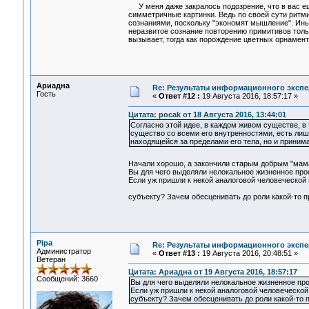
У меня даже закралось подозрение, что в вас е
симметричные картинки. Ведь по своей сути ритм
сознаниями, поскольку "экономят мышление". Иным
неразвитое сознание повторению примитивов тольк
вызывает, тогда как порождение цветных орнамен
Ариадна
Re: Результаты информационного экспе
Гость
«
Ответ #12 :
19 Августа 2016, 18:57:17 »
Цитата: pocak от 18 Августа 2016, 13:44:01
Согласно этой идее, в каждом живом существе, в
существо со всеми его внутренностями, есть лиш
находящейся за пределами его тела, но и приним
Начали хорошо, а закончили старым добрым "мам
Вы для чего выделяли нелокальное жизненное про
Если уж пришли к некой аналоговой человеческой
субъекту? Зачем обесценивать до роли какой-то п
Pipa
Re: Результаты информационного экспе
Администратор
«
Ответ #13 :
19 Августа 2016, 20:48:51 »
Ветеран
Цитата: Ариадна от 19 Августа 2016, 18:57:17
Сообщений: 3660
Вы для чего выделяли нелокальное жизненное про
Если уж пришли к некой аналоговой человеческой
субъекту? Зачем обесценивать до роли какой-то 