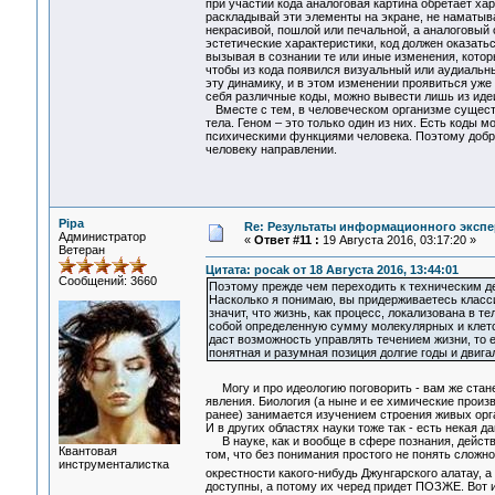
при участии кода аналоговая картина обретает ха
раскладывай эти элементы на экране, не наматыва
некрасивой, пошлой или печальной, а аналоговый 
эстетические характеристики, код должен оказат
вызывая в сознании те или иные изменения, котор
чтобы из кода появился визуальный или аудиальны
эту динамику, и в этом изменении проявиться у
себя различные коды, можно вывести лишь из иде
Вместе с тем, в человеческом организме сущест
тела. Геном – это только один из них. Есть коды 
психическими функциями человека. Поэтому добр
человеку направлении.
Pipa
Re: Результаты информационного экспе
Администратор
«
Ответ #11 :
19 Августа 2016, 03:17:20 »
Ветеран
Цитата: pocak от 18 Августа 2016, 13:44:01
Сообщений: 3660
Поэтому прежде чем переходить к техническим де
Насколько я понимаю, вы придерживаетесь класси
значит, что жизнь, как процесс, локализована в т
собой определенную сумму молекулярных и клеточ
даст возможность управлять течением жизни, то 
понятная и разумная позиция долгие годы и двига
Могу и про идеологию поговорить - вам же стан
явления. Биология (а ныне и ее химические произ
ранее) занимается изучением строения живых орга
И в других областях науки тоже так - есть некая д
В науке, как и вообще в сфере познания, действу
Квантовая
том, что без понимания простого не понять сложно
инструменталистка
окрестности какого-нибудь Джунгарского алатау, 
доступны, а потому их черед придет ПОЗЖЕ. Вот 