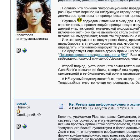
Полагаю, что причина "информационного порядка" 
раз. При этом перенос на следующую строку созд
должна соответствовать периодическая повторяемо
Научных
подходов к явлению я вижу два. Пе
отрезок генома, проявляющий периодическую струк
данный участок своей генетической информацией? 
включений нет - они бы не выжили со столь значит
Квантовая
включений выдерживает, геном так тщательно не с
инструменталистка
Или это код какого-то популярного белка, произв
продублировать в геноме несколько раз, чтобы не 
определить, что именно кодируют те участки, кот
Но существует еще масса других причин, из-за к
"
Повторяющиеся последовательности ДНК
". Ваш 
содержится около 1 млн копий Alu-повтора, что 
Второй подход - установить это самостоятельно.
GeneBank'е назначение белка, который она кодиру
симметрией) и ее биологической роли в организме
А НЕнаучный подход может быть только один - сл
Тогда разбирательство лучше не проводить, т.к. б
pocak
Re: Результаты информационного экспе
Новичок
«
Ответ #6 :
17 Августа 2016, 17:28:00 »
Сообщений: 49
Конечно, уважаемая Pipa, вы правы. Симметрия,
систему повторяемости его элементов. Причин эт
весьма простых причин этой повторяемости, связ
"популярного белка", существуют и более сложны
Дело в том, что полученные изображения, сформ
форму конфигурационного пространства, формирую
она, в принципе, не выходит за рамки науки. И ей