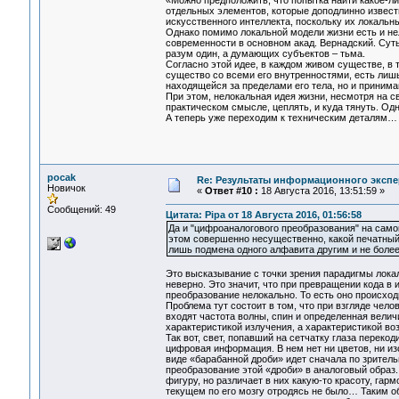
«Можно предположить, что попытка найти какое-ли
отдельных элементов, которые доподлинно известн
искусственного интеллекта, поскольку их локальн
Однако помимо локальной модели жизни есть и не
современности в основном акад. Вернадский. Суть 
разум один, а думающих субъектов – тьма.
Согласно этой идее, в каждом живом существе, в 
существо со всеми его внутренностями, есть лиш
находящейся за пределами его тела, но и приним
При этом, нелокальная идея жизни, несмотря на св
практическом смысле, цеплять, и куда тянуть. Одн
А теперь уже переходим к техническим деталям…
pocak
Re: Результаты информационного экспе
Новичок
«
Ответ #10 :
18 Августа 2016, 13:51:59 »
Сообщений: 49
Цитата: Pipa от 18 Августа 2016, 01:56:58
Да и "цифроаналогового преобразования" на самом
этом совершенно несущественно, какой печатный з
лишь подмена одного алфавита другим и не более 
Это высказывание с точки зрения парадигмы локал
неверно. Это значит, что при превращении кода в
преобразование нелокально. То есть оно происходи
Проблема тут состоит в том, что при взгляде челов
входят частота волны, спин и определенная велич
характеристикой излучения, а характеристикой во
Так вот, свет, попавший на сетчатку глаза переко
цифровая информация. В нем нет ни цветов, ни и
виде «барабанной дроби» идет сначала по зрительн
преобразование этой «дроби» в аналоговый образ. 
фигуру, но различает в них какую-то красоту, гарм
текущем по его мозгу отродясь не было… Таким о