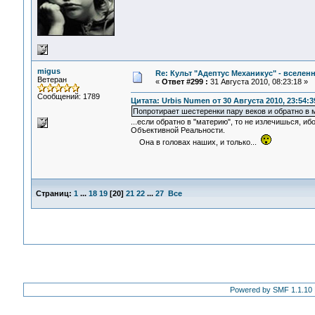
migus
Re: Культ "Адептус Механикус" - вселен
Ветеран
«
Ответ #299 :
31 Августа 2010, 08:23:18 »
Сообщений: 1789
Цитата: Urbis Numen от 30 Августа 2010, 23:54:3
Попротирает шестеренки пару веков и обратно в
...если обратно в "материю", то не излечишься,
Объективной Реальности.
Она в головах наших, и только...
Страниц:
1
...
18
19
[
20
]
21
22
...
27
Все
Powered by SMF 1.1.10