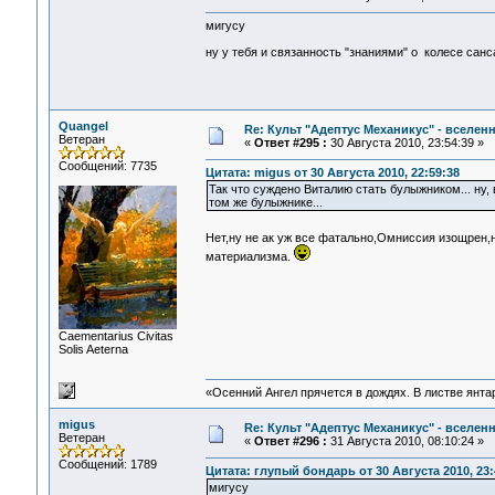
мигусу
ну у тебя и связанность "знаниями" о колесе сансар
Quangel
Re: Культ "Адептус Механикус" - вселен
Ветеран
«
Ответ #295 :
30 Августа 2010, 23:54:39 »
Сообщений: 7735
Цитата: migus от 30 Августа 2010, 22:59:38
Так что суждено Виталию стать булыжником... ну,
том же булыжнике...
Нет,ну не ак уж все фатально,Омниссия изощрен,
материализма.
Сaementarius Civitas
Solis Aeterna
«Осенний Ангел прячется в дождях. В листве янтарн
migus
Re: Культ "Адептус Механикус" - вселен
Ветеран
«
Ответ #296 :
31 Августа 2010, 08:10:24 »
Сообщений: 1789
Цитата: глупый бондарь от 30 Августа 2010, 23:
мигусу