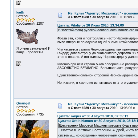
kadh
Re: Культ "Адептус Механикус" - вселен
Ветеран
«
Ответ #288 :
30 Августа 2010, 11:15:09 »
Сообщений: 1207
Цитата: Vitaliy от 26 Июня 2010, 13:34:09
В золотой фонд русской словесности вошла его не
Фраза эта, хотя и повторялась часто Черномырдин
была впервые по случаю одной знаменитой павлов
Я очень сексуален! И
Что касается самого Черномырдина, как премьера, 
ваще - прелесть!
Гайдар) довёл страну до знаменитого дефолта 98-
это не спасло. А вот самому Черномырдину дало 
Именно при нём страна была совершенно разворова
АБСОЛЮТНО БЕЗДАРНО. Большая часть ресурсов и 
Единственной сильной стороной Черномырдина бы
Но, извини, я как-то не испытываю от этого умилен
Quangel
Re: Культ "Адептус Механикус" - вселен
Ветеран
«
Ответ #289 :
30 Августа 2010, 13:03:06 »
Сообщений: 7735
Цитата: migus от 30 Августа 2010, 07:35:13
Цитата: Urbis Numen от 30 Августа 2010, 03:18:
Шестеренки Мировой Машины,которые будут про
...смотрю я на "твои" шестерёнки, Андрей, и что
системы... но созданный человечьим сознанием.