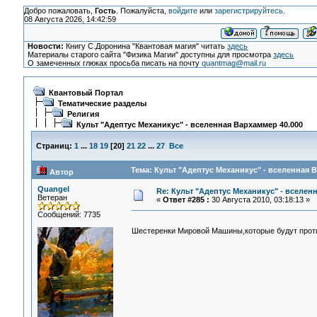
Добро пожаловать,
Гость
. Пожалуйста,
войдите
или
зарегистрируйтесь
.
08 Августа 2026, 14:42:59
Новости:
Книгу С.Доронина "Квантовая магия" читать
здесь
Материалы старого сайта "Физика Магии" доступны для просмотра
здесь
О замеченных глюках просьба писать на почту
quantmag@mail.ru
Квантовый Портал
Тематические разделы
Религия
Культ "Адептус Механикус" - вселенная Вархаммер 40.000
Страниц:
1
...
18
19
[
20
]
21
22
...
27
Все
Тема: Культ "Адептус Механикус" - вселенная 
Автор
Quangel
Re: Культ "Адептус Механикус" - вселен
Ветеран
«
Ответ #285 :
30 Августа 2010, 03:18:13 »
Сообщений: 7735
Шестеренки Мировой Машины,которые будут проти