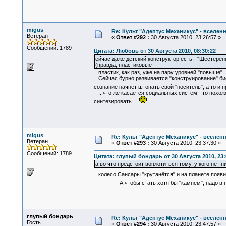
migus
Re: Культ "Адептус Механикус" - вселен
Ветеран
«
Ответ #292 :
30 Августа 2010, 23:26:57 »
Сообщений: 1789
Цитата: Любовь от 30 Августа 2010, 08:30:22
ейчас даже детский конструктор есть - "Шестере
(правда, пластиковые
...пластик, как раз, уже на пару уровней "повыше"
Сейчас бурно развивается "конструирование" биол
сознание начнёт штопать свой "носитель", а то и
...что же касается социальных систем - то похож
синтезировать...
migus
Re: Культ "Адептус Механикус" - вселен
Ветеран
«
Ответ #293 :
30 Августа 2010, 23:37:30 »
Сообщений: 1789
Цитата: глупый бондарь от 30 Августа 2010, 23:
а во что предстоит воплотиться тому, у кого нет н
...колесо Сансары "крутанётся" и на планете появ
А чтобы стать хотя бы "камнем", надо в не
глупый бондарь
Re: Культ "Адептус Механикус" - вселен
Гость
«
Ответ #294 :
30 Августа 2010, 23:47:57 »