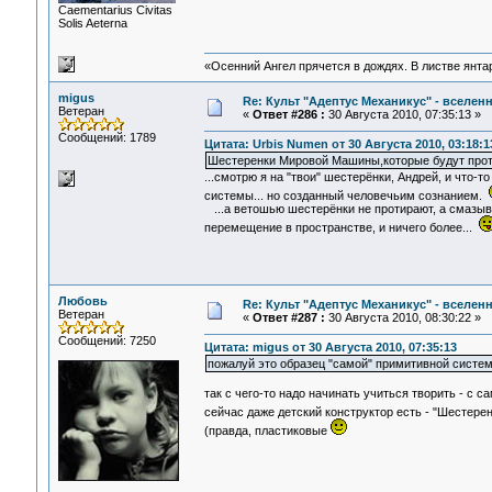
Сaementarius Civitas
Solis Aeterna
«Осенний Ангел прячется в дождях. В листве янтарн
migus
Re: Культ "Адептус Механикус" - вселен
Ветеран
«
Ответ #286 :
30 Августа 2010, 07:35:13 »
Сообщений: 1789
Цитата: Urbis Numen от 30 Августа 2010, 03:18:1
Шестеренки Мировой Машины,которые будут про
...смотрю я на "твои" шестерёнки, Андрей, и что-
системы... но созданный человечьим сознанием.
...а ветошью шестерёнки не протирают, а смазыв
перемещение в пространстве, и ничего более...
Любовь
Re: Культ "Адептус Механикус" - вселен
Ветеран
«
Ответ #287 :
30 Августа 2010, 08:30:22 »
Сообщений: 7250
Цитата: migus от 30 Августа 2010, 07:35:13
пожалуй это образец "самой" примитивной систем
так с чего-то надо начинать учиться творить - с сам
сейчас даже детский конструктор есть - "Шестере
(правда, пластиковые