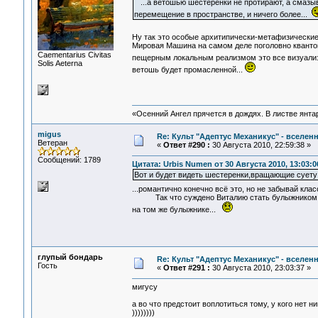
...а ветошью шестерёнки не протирают, а смазы
перемещение в пространстве, и ничего более...
Ну так это особые архитипически-метафизически
Мировая Машина на самом деле поголовно квантов
Сaementarius Civitas
пещерным локальным реализмом это все визуализ
Solis Aeterna
ветошь будет промасленной...
«Осенний Ангел прячется в дождях. В листве янтарн
migus
Re: Культ "Адептус Механикус" - вселен
Ветеран
«
Ответ #290 :
30 Августа 2010, 22:59:38 »
Сообщений: 1789
Цитата: Urbis Numen от 30 Августа 2010, 13:03:0
Вот и будет видеть шестеренки,вращающие суету
...романтично конечно всё это, но не забывай класс
Так что суждено Виталию стать булыжником... н
на том же булыжнике...
глупый бондарь
Re: Культ "Адептус Механикус" - вселен
Гость
«
Ответ #291 :
30 Августа 2010, 23:03:37 »
мигусу
а во что предстоит воплотиться тому, у кого нет ни
))))))))