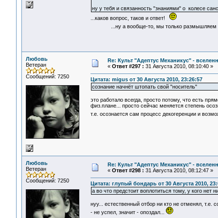
ну у тебя и связанность "знаниями" о колесе санс
...каков вопрос, таков и ответ!
...ну а вообще-то, мы только размышляем "вс
Любовь
Re: Культ "Адептус Механикус" - вселен
Ветеран
«
Ответ #297 :
31 Августа 2010, 08:10:40 »
Сообщений: 7250
Цитата: migus от 30 Августа 2010, 23:26:57
сознание начнёт штопать свой "носитель"
это работало всегда, просто потому, что есть пря
физ.плане... просто сейчас меняется степень осоз
т.е. осознается сам процесс декогеренции и возм
Любовь
Re: Культ "Адептус Механикус" - вселен
Ветеран
«
Ответ #298 :
31 Августа 2010, 08:12:47 »
Сообщений: 7250
Цитата: глупый бондарь от 30 Августа 2010, 23:
а во что предстоит воплотиться тому, у кого нет н
нуу... естественный отбор ни кто не отменял, т.е
- не успел, значит - опоздал...