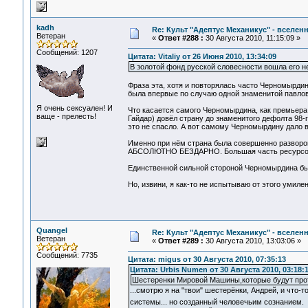
kadh
Re: Культ "Адептус Механикус" - вселен
Ветеран
«
Ответ #288 :
30 Августа 2010, 11:15:09 »
Сообщений: 1207
Цитата: Vitaliy от 26 Июня 2010, 13:34:09
В золотой фонд русской словесности вошла его не
Фраза эта, хотя и повторялась часто Черномырдин
была впервые по случаю одной знаменитой павлов
Я очень сексуален! И
Что касается самого Черномырдина, как премьера, 
ваще - прелесть!
Гайдар) довёл страну до знаменитого дефолта 98-
это не спасло. А вот самому Черномырдину дало 
Именно при нём страна была совершенно разворова
АБСОЛЮТНО БЕЗДАРНО. Большая часть ресурсов и 
Единственной сильной стороной Черномырдина бы
Но, извини, я как-то не испытываю от этого умилен
Quangel
Re: Культ "Адептус Механикус" - вселен
Ветеран
«
Ответ #289 :
30 Августа 2010, 13:03:06 »
Сообщений: 7735
Цитата: migus от 30 Августа 2010, 07:35:13
Цитата: Urbis Numen от 30 Августа 2010, 03:18:
Шестеренки Мировой Машины,которые будут про
...смотрю я на "твои" шестерёнки, Андрей, и что
системы... но созданный человечьим сознанием.