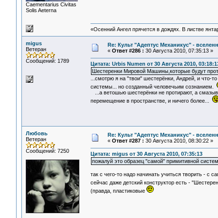
Сaementarius Civitas
Solis Aeterna
«Осенний Ангел прячется в дождях. В листве янтарн
migus
Re: Культ "Адептус Механикус" - вселен
Ветеран
«
Ответ #286 :
30 Августа 2010, 07:35:13 »
Сообщений: 1789
Цитата: Urbis Numen от 30 Августа 2010, 03:18:1
Шестеренки Мировой Машины,которые будут про
...смотрю я на "твои" шестерёнки, Андрей, и что-
системы... но созданный человечьим сознанием.
...а ветошью шестерёнки не протирают, а смазыв
перемещение в пространстве, и ничего более...
Любовь
Re: Культ "Адептус Механикус" - вселен
Ветеран
«
Ответ #287 :
30 Августа 2010, 08:30:22 »
Сообщений: 7250
Цитата: migus от 30 Августа 2010, 07:35:13
пожалуй это образец "самой" примитивной систем
так с чего-то надо начинать учиться творить - с сам
сейчас даже детский конструктор есть - "Шестере
(правда, пластиковые