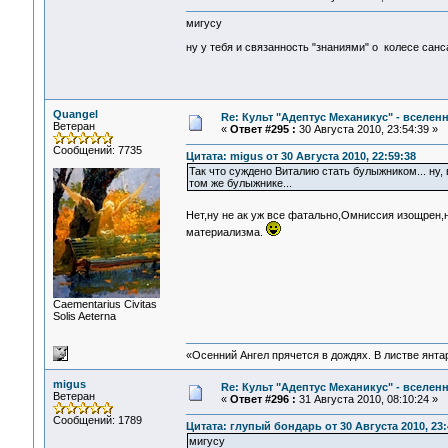
мигусу
ну у тебя и связанность "знаниями" о колесе сансар
Quangel
Re: Культ "Адептус Механикус" - вселен
Ветеран
«
Ответ #295 :
30 Августа 2010, 23:54:39 »
Сообщений: 7735
Цитата: migus от 30 Августа 2010, 22:59:38
Так что суждено Виталию стать булыжником... ну,
том же булыжнике...
Нет,ну не ак уж все фатально,Омниссия изощрен,
материализма.
Сaementarius Civitas
Solis Aeterna
«Осенний Ангел прячется в дождях. В листве янтарн
migus
Re: Культ "Адептус Механикус" - вселен
Ветеран
«
Ответ #296 :
31 Августа 2010, 08:10:24 »
Сообщений: 1789
Цитата: глупый бондарь от 30 Августа 2010, 23:
мигусу