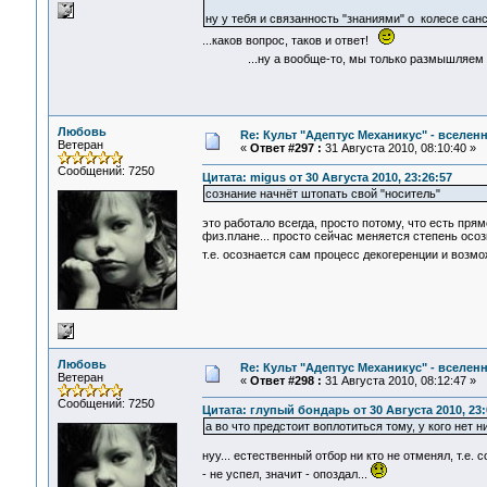
ну у тебя и связанность "знаниями" о колесе санс
...каков вопрос, таков и ответ!
...ну а вообще-то, мы только размышляем "вс
Любовь
Re: Культ "Адептус Механикус" - вселен
Ветеран
«
Ответ #297 :
31 Августа 2010, 08:10:40 »
Сообщений: 7250
Цитата: migus от 30 Августа 2010, 23:26:57
сознание начнёт штопать свой "носитель"
это работало всегда, просто потому, что есть пря
физ.плане... просто сейчас меняется степень осоз
т.е. осознается сам процесс декогеренции и возм
Любовь
Re: Культ "Адептус Механикус" - вселен
Ветеран
«
Ответ #298 :
31 Августа 2010, 08:12:47 »
Сообщений: 7250
Цитата: глупый бондарь от 30 Августа 2010, 23:
а во что предстоит воплотиться тому, у кого нет н
нуу... естественный отбор ни кто не отменял, т.е
- не успел, значит - опоздал...