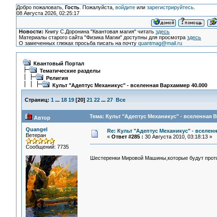
Добро пожаловать,
Гость
. Пожалуйста,
войдите
или
зарегистрируйтесь
.
08 Августа 2026, 02:25:17
Новости:
Книгу С.Доронина "Квантовая магия" читать
здесь
Материалы старого сайта "Физика Магии" доступны для просмотра
здесь
О замеченных глюках просьба писать на почту
quantmag@mail.ru
Квантовый Портал
Тематические разделы
Религия
Культ "Адептус Механикус" - вселенная Вархаммер 40.000
Страниц:
1
...
18
19
[
20
]
21
22
...
27
Все
Тема: Культ "Адептус Механикус" - вселенная 
Автор
Quangel
Re: Культ "Адептус Механикус" - вселен
Ветеран
«
Ответ #285 :
30 Августа 2010, 03:18:13 »
Сообщений: 7735
Шестеренки Мировой Машины,которые будут проти