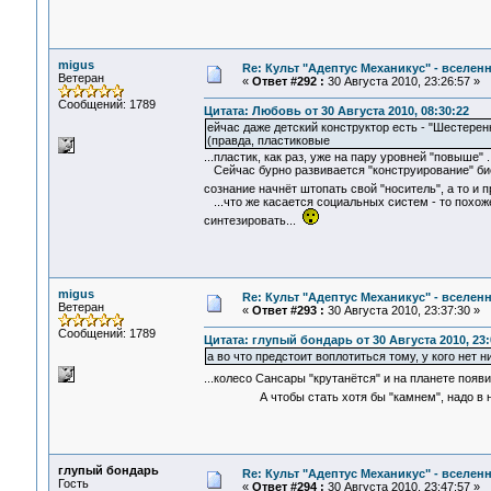
migus
Re: Культ "Адептус Механикус" - вселен
Ветеран
«
Ответ #292 :
30 Августа 2010, 23:26:57 »
Сообщений: 1789
Цитата: Любовь от 30 Августа 2010, 08:30:22
ейчас даже детский конструктор есть - "Шестере
(правда, пластиковые
...пластик, как раз, уже на пару уровней "повыше"
Сейчас бурно развивается "конструирование" биол
сознание начнёт штопать свой "носитель", а то и
...что же касается социальных систем - то похож
синтезировать...
migus
Re: Культ "Адептус Механикус" - вселен
Ветеран
«
Ответ #293 :
30 Августа 2010, 23:37:30 »
Сообщений: 1789
Цитата: глупый бондарь от 30 Августа 2010, 23:
а во что предстоит воплотиться тому, у кого нет н
...колесо Сансары "крутанётся" и на планете появ
А чтобы стать хотя бы "камнем", надо в не
глупый бондарь
Re: Культ "Адептус Механикус" - вселен
Гость
«
Ответ #294 :
30 Августа 2010, 23:47:57 »