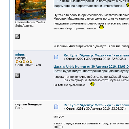
...а ветошью шестерёнки не протирают, а смазы
перемещение в пространстве, и ничего более...
Ну так это особые архитипически-метафизически
Мировая Машина на самом деле поголовно квантов
Сaementarius Civitas
пещерным локальным реализмом это все визуализ
Solis Aeterna
ветошь будет промасленной...
«Осенний Ангел прячется в дождях. В листве янтарн
migus
Re: Культ "Адептус Механикус" - вселен
Ветеран
«
Ответ #290 :
30 Августа 2010, 22:59:38 »
Сообщений: 1789
Цитата: Urbis Numen от 30 Августа 2010, 13:03:0
Вот и будет видеть шестеренки,вращающие суету
...романтично конечно всё это, но не забывай класс
Так что суждено Виталию стать булыжником... н
на том же булыжнике...
глупый бондарь
Re: Культ "Адептус Механикус" - вселен
Гость
«
Ответ #291 :
30 Августа 2010, 23:03:37 »
мигусу
а во что предстоит воплотиться тому, у кого нет ни
))))))))