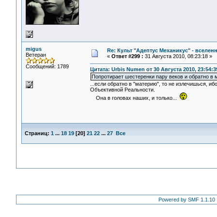
migus
Re: Культ "Адептус Механикус" - вселен
Ветеран
«
Ответ #299 :
31 Августа 2010, 08:23:18 »
Сообщений: 1789
Цитата: Urbis Numen от 30 Августа 2010, 23:54:3
Попротирает шестеренки пару веков и обратно в
...если обратно в "материю", то не излечишься,
Объективной Реальности.
Она в головах наших, и только...
Страниц:
1
...
18
19
[
20
]
21
22
...
27
Все
Powered by SMF 1.1.10