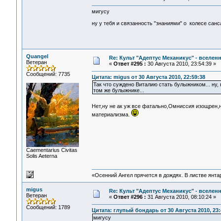
мигусу
ну у тебя и связанность "знаниями" о колесе сансар
Quangel
Re: Культ "Адептус Механикус" - вселен
Ветеран
«
Ответ #295 :
30 Августа 2010, 23:54:39 »
Сообщений: 7735
Цитата: migus от 30 Августа 2010, 22:59:38
Так что суждено Виталию стать булыжником... ну,
том же булыжнике...
Нет,ну не ак уж все фатально,Омниссия изощрен,
материализма.
Сaementarius Civitas
Solis Aeterna
«Осенний Ангел прячется в дождях. В листве янтарн
migus
Re: Культ "Адептус Механикус" - вселен
Ветеран
«
Ответ #296 :
31 Августа 2010, 08:10:24 »
Сообщений: 1789
Цитата: глупый бондарь от 30 Августа 2010, 23:
мигусу