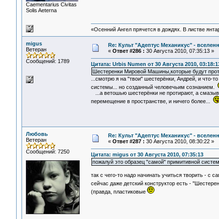
Сaementarius Civitas
Solis Aeterna
«Осенний Ангел прячется в дождях. В листве янтарн
migus
Re: Культ "Адептус Механикус" - вселен
Ветеран
«
Ответ #286 :
30 Августа 2010, 07:35:13 »
Сообщений: 1789
Цитата: Urbis Numen от 30 Августа 2010, 03:18:1
Шестеренки Мировой Машины,которые будут про
...смотрю я на "твои" шестерёнки, Андрей, и что-
системы... но созданный человечьим сознанием.
...а ветошью шестерёнки не протирают, а смазыв
перемещение в пространстве, и ничего более...
Любовь
Re: Культ "Адептус Механикус" - вселен
Ветеран
«
Ответ #287 :
30 Августа 2010, 08:30:22 »
Сообщений: 7250
Цитата: migus от 30 Августа 2010, 07:35:13
пожалуй это образец "самой" примитивной систем
так с чего-то надо начинать учиться творить - с сам
сейчас даже детский конструктор есть - "Шестере
(правда, пластиковые