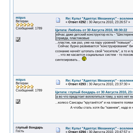
migus
Re: Культ "Адептус Механикус" - вселен
Ветеран
«
Ответ #292 :
30 Августа 2010, 23:26:57 »
Сообщений: 1789
Цитата: Любовь от 30 Августа 2010, 08:30:22
ейчас даже детский конструктор есть - "Шестере
(правда, пластиковые
...пластик, как раз, уже на пару уровней "повыше"
Сейчас бурно развивается "конструирование" биол
сознание начнёт штопать свой "носитель", а то и
...что же касается социальных систем - то похож
синтезировать...
migus
Re: Культ "Адептус Механикус" - вселен
Ветеран
«
Ответ #293 :
30 Августа 2010, 23:37:30 »
Сообщений: 1789
Цитата: глупый бондарь от 30 Августа 2010, 23:
а во что предстоит воплотиться тому, у кого нет н
...колесо Сансары "крутанётся" и на планете появ
А чтобы стать хотя бы "камнем", надо в не
глупый бондарь
Re: Культ "Адептус Механикус" - вселен
Гость
«
Ответ #294 :
30 Августа 2010, 23:47:57 »