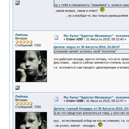
ну у тебя и связанность "знаниями" о колесе санс
...каков вопрос, таков и ответ!
...ну а вообще-то, мы только размышляем "вс
Любовь
Re: Культ "Адептус Механикус" - вселен
Ветеран
«
Ответ #297 :
31 Августа 2010, 08:10:40 »
Сообщений: 7250
Цитата: migus от 30 Августа 2010, 23:26:57
сознание начнёт штопать свой "носитель"
это работало всегда, просто потому, что есть пря
физ.плане... просто сейчас меняется степень осоз
т.е. осознается сам процесс декогеренции и возм
Любовь
Re: Культ "Адептус Механикус" - вселен
Ветеран
«
Ответ #298 :
31 Августа 2010, 08:12:47 »
Сообщений: 7250
Цитата: глупый бондарь от 30 Августа 2010, 23:
а во что предстоит воплотиться тому, у кого нет н
нуу... естественный отбор ни кто не отменял, т.е
- не успел, значит - опоздал...