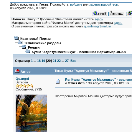
Добро пожаловать,
Гость
. Пожалуйста,
войдите
или
зарегистрируйтесь
.
08 Августа 2026, 09:30:15
Новости:
Книгу С.Доронина "Квантовая магия" читать
здесь
Материалы старого сайта "Физика Магии" доступны для просмотра
здесь
О замеченных глюках просьба писать на почту
quantmag@mail.ru
Квантовый Портал
Тематические разделы
Религия
Культ "Адептус Механикус" - вселенная Вархаммер 40.000
Страниц:
1
...
18
19
[
20
]
21
22
...
27
Все
Тема: Культ "Адептус Механикус" - вселенная 
Автор
Quangel
Re: Культ "Адептус Механикус" - вселен
Ветеран
«
Ответ #285 :
30 Августа 2010, 03:18:13 »
Сообщений: 7735
Шестеренки Мировой Машины,которые будут проти