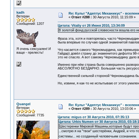
kadh
Re: Культ "Адептус Механикус" - вселен
Ветеран
«
Ответ #288 :
30 Августа 2010, 11:15:09 »
Сообщений: 1207
Цитата: Vitaliy от 26 Июня 2010, 13:34:09
В золотой фонд русской словесности вошла его не
Фраза эта, хотя и повторялась часто Черномырдин
была впервые по случаю одной знаменитой павлов
Я очень сексуален! И
Что касается самого Черномырдина, как премьера, 
ваще - прелесть!
Гайдар) довёл страну до знаменитого дефолта 98-
это не спасло. А вот самому Черномырдину дало 
Именно при нём страна была совершенно разворова
АБСОЛЮТНО БЕЗДАРНО. Большая часть ресурсов и 
Единственной сильной стороной Черномырдина бы
Но, извини, я как-то не испытываю от этого умилен
Quangel
Re: Культ "Адептус Механикус" - вселен
Ветеран
«
Ответ #289 :
30 Августа 2010, 13:03:06 »
Сообщений: 7735
Цитата: migus от 30 Августа 2010, 07:35:13
Цитата: Urbis Numen от 30 Августа 2010, 03:18:
Шестеренки Мировой Машины,которые будут про
...смотрю я на "твои" шестерёнки, Андрей, и что
системы... но созданный человечьим сознанием.