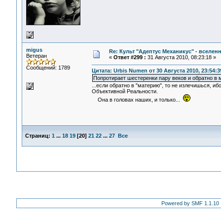
migus
Re: Культ "Адептус Механикус" - вселен
Ветеран
«
Ответ #299 :
31 Августа 2010, 08:23:18 »
Сообщений: 1789
Цитата: Urbis Numen от 30 Августа 2010, 23:54:3
Попротирает шестеренки пару веков и обратно в
...если обратно в "материю", то не излечишься,
Объективной Реальности.
Она в головах наших, и только...
Страниц:
1
...
18
19
[
20
]
21
22
...
27
Все
Powered by SMF 1.1.10