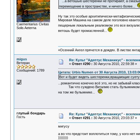
...а ветошью шестерёнки не протирают, а смазы
перемещение в пространстве, и ничего более...
Ну так это особые архитипически-метафизически
Мировая Машина на самом деле поголовно квантов
Сaementarius Civitas
пещерным локальным реализмом это все визуализ
Solis Aeterna
ветошь будет промасленной...
«Осенний Ангел прячется в дождях. В листве янтарн
migus
Re: Культ "Адептус Механикус" - вселен
Ветеран
«
Ответ #290 :
30 Августа 2010, 22:59:38 »
Сообщений: 1789
Цитата: Urbis Numen от 30 Августа 2010, 13:03:0
Вот и будет видеть шестеренки,вращающие суету
...романтично конечно всё это, но не забывай класс
Так что суждено Виталию стать булыжником... н
на том же булыжнике...
глупый бондарь
Re: Культ "Адептус Механикус" - вселен
Гость
«
Ответ #291 :
30 Августа 2010, 23:03:37 »
мигусу
а во что предстоит воплотиться тому, у кого нет ни
))))))))