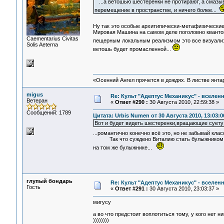
...а ветошью шестерёнки не протирают, а смазы
перемещение в пространстве, и ничего более...
Ну так это особые архитипически-метафизически
Мировая Машина на самом деле поголовно квантов
Сaementarius Civitas
пещерным локальным реализмом это все визуализ
Solis Aeterna
ветошь будет промасленной...
«Осенний Ангел прячется в дождях. В листве янтарн
migus
Re: Культ "Адептус Механикус" - вселен
Ветеран
«
Ответ #290 :
30 Августа 2010, 22:59:38 »
Сообщений: 1789
Цитата: Urbis Numen от 30 Августа 2010, 13:03:0
Вот и будет видеть шестеренки,вращающие суету
...романтично конечно всё это, но не забывай класс
Так что суждено Виталию стать булыжником... н
на том же булыжнике...
глупый бондарь
Re: Культ "Адептус Механикус" - вселен
Гость
«
Ответ #291 :
30 Августа 2010, 23:03:37 »
мигусу
а во что предстоит воплотиться тому, у кого нет ни
))))))))