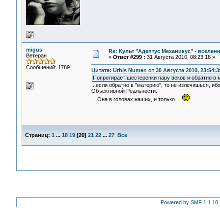
migus
Re: Культ "Адептус Механикус" - вселен
Ветеран
«
Ответ #299 :
31 Августа 2010, 08:23:18 »
Сообщений: 1789
Цитата: Urbis Numen от 30 Августа 2010, 23:54:3
Попротирает шестеренки пару веков и обратно в
...если обратно в "материю", то не излечишься,
Объективной Реальности.
Она в головах наших, и только...
Страниц:
1
...
18
19
[
20
]
21
22
...
27
Все
Powered by SMF 1.1.10