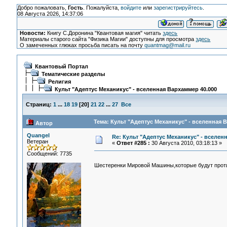
Добро пожаловать,
Гость
. Пожалуйста,
войдите
или
зарегистрируйтесь
.
08 Августа 2026, 14:37:06
Новости:
Книгу С.Доронина "Квантовая магия" читать
здесь
Материалы старого сайта "Физика Магии" доступны для просмотра
здесь
О замеченных глюках просьба писать на почту
quantmag@mail.ru
Квантовый Портал
Тематические разделы
Религия
Культ "Адептус Механикус" - вселенная Вархаммер 40.000
Страниц:
1
...
18
19
[
20
]
21
22
...
27
Все
Тема: Культ "Адептус Механикус" - вселенная 
Автор
Quangel
Re: Культ "Адептус Механикус" - вселен
Ветеран
«
Ответ #285 :
30 Августа 2010, 03:18:13 »
Сообщений: 7735
Шестеренки Мировой Машины,которые будут проти