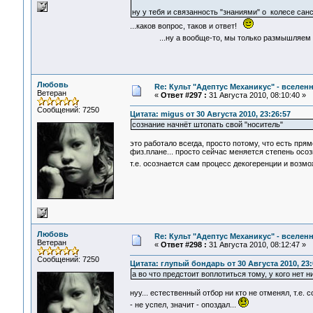
ну у тебя и связанность "знаниями" о колесе санс
...каков вопрос, таков и ответ!
...ну а вообще-то, мы только размышляем "вс
Любовь
Re: Культ "Адептус Механикус" - вселен
Ветеран
«
Ответ #297 :
31 Августа 2010, 08:10:40 »
Сообщений: 7250
Цитата: migus от 30 Августа 2010, 23:26:57
сознание начнёт штопать свой "носитель"
это работало всегда, просто потому, что есть пря
физ.плане... просто сейчас меняется степень осоз
т.е. осознается сам процесс декогеренции и возм
Любовь
Re: Культ "Адептус Механикус" - вселен
Ветеран
«
Ответ #298 :
31 Августа 2010, 08:12:47 »
Сообщений: 7250
Цитата: глупый бондарь от 30 Августа 2010, 23:
а во что предстоит воплотиться тому, у кого нет н
нуу... естественный отбор ни кто не отменял, т.е
- не успел, значит - опоздал...