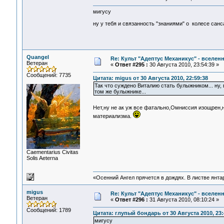
мигусу
ну у тебя и связанность "знаниями" о колесе сансар
Quangel
Re: Культ "Адептус Механикус" - вселен
Ветеран
«
Ответ #295 :
30 Августа 2010, 23:54:39 »
Сообщений: 7735
Цитата: migus от 30 Августа 2010, 22:59:38
Так что суждено Виталию стать булыжником... ну,
том же булыжнике...
Нет,ну не ак уж все фатально,Омниссия изощрен,
материализма.
Сaementarius Civitas
Solis Aeterna
«Осенний Ангел прячется в дождях. В листве янтарн
migus
Re: Культ "Адептус Механикус" - вселен
Ветеран
«
Ответ #296 :
31 Августа 2010, 08:10:24 »
Сообщений: 1789
Цитата: глупый бондарь от 30 Августа 2010, 23:
мигусу