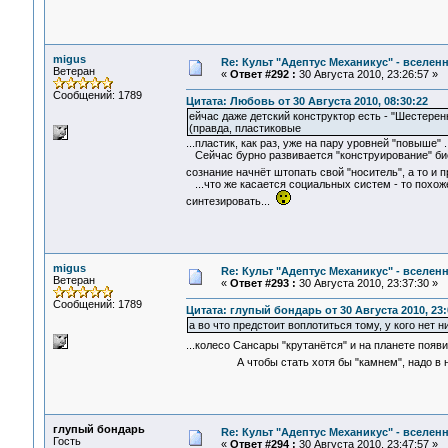
migus
Re: Культ "Адептус Механикус" - вселен
Ветеран
«
Ответ #292 :
30 Августа 2010, 23:26:57 »
Сообщений: 1789
Цитата: Любовь от 30 Августа 2010, 08:30:22
ейчас даже детский конструктор есть - "Шестере
(правда, пластиковые
...пластик, как раз, уже на пару уровней "повыше"
Сейчас бурно развивается "конструирование" биол
сознание начнёт штопать свой "носитель", а то и
...что же касается социальных систем - то похож
синтезировать...
migus
Re: Культ "Адептус Механикус" - вселен
Ветеран
«
Ответ #293 :
30 Августа 2010, 23:37:30 »
Сообщений: 1789
Цитата: глупый бондарь от 30 Августа 2010, 23:
а во что предстоит воплотиться тому, у кого нет н
...колесо Сансары "крутанётся" и на планете появ
А чтобы стать хотя бы "камнем", надо в не
глупый бондарь
Re: Культ "Адептус Механикус" - вселен
Гость
«
Ответ #294 :
30 Августа 2010, 23:47:57 »