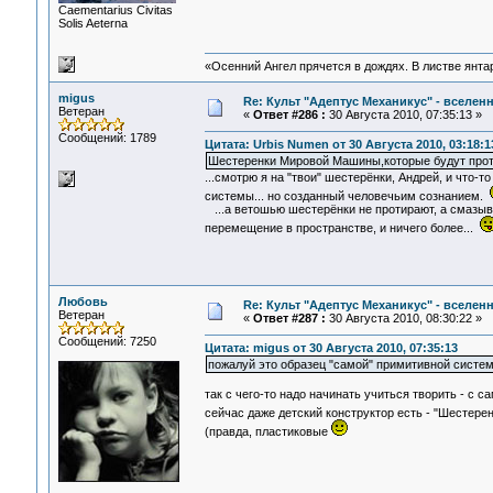
Сaementarius Civitas
Solis Aeterna
«Осенний Ангел прячется в дождях. В листве янтарн
migus
Re: Культ "Адептус Механикус" - вселен
Ветеран
«
Ответ #286 :
30 Августа 2010, 07:35:13 »
Сообщений: 1789
Цитата: Urbis Numen от 30 Августа 2010, 03:18:1
Шестеренки Мировой Машины,которые будут про
...смотрю я на "твои" шестерёнки, Андрей, и что-
системы... но созданный человечьим сознанием.
...а ветошью шестерёнки не протирают, а смазыв
перемещение в пространстве, и ничего более...
Любовь
Re: Культ "Адептус Механикус" - вселен
Ветеран
«
Ответ #287 :
30 Августа 2010, 08:30:22 »
Сообщений: 7250
Цитата: migus от 30 Августа 2010, 07:35:13
пожалуй это образец "самой" примитивной систем
так с чего-то надо начинать учиться творить - с сам
сейчас даже детский конструктор есть - "Шестере
(правда, пластиковые