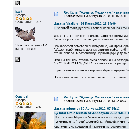
kadh
Re: Культ "Адептус Механикус" - вселен
Ветеран
«
Ответ #288 :
30 Августа 2010, 11:15:09 »
Сообщений: 1207
Цитата: Vitaliy от 26 Июня 2010, 13:34:09
В золотой фонд русской словесности вошла его не
Фраза эта, хотя и повторялась часто Черномырдин
была впервые по случаю одной знаменитой павлов
Я очень сексуален! И
Что касается самого Черномырдина, как премьера, 
ваще - прелесть!
Гайдар) довёл страну до знаменитого дефолта 98-
это не спасло. А вот самому Черномырдину дало 
Именно при нём страна была совершенно разворова
АБСОЛЮТНО БЕЗДАРНО. Большая часть ресурсов и 
Единственной сильной стороной Черномырдина бы
Но, извини, я как-то не испытываю от этого умилен
Quangel
Re: Культ "Адептус Механикус" - вселен
Ветеран
«
Ответ #289 :
30 Августа 2010, 13:03:06 »
Сообщений: 7735
Цитата: migus от 30 Августа 2010, 07:35:13
Цитата: Urbis Numen от 30 Августа 2010, 03:18:
Шестеренки Мировой Машины,которые будут про
...смотрю я на "твои" шестерёнки, Андрей, и что
системы... но созданный человечьим сознанием.