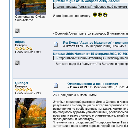
Цитата: migus от 15 Февраля 2010, 00:22:05
...ежели правда, "остатки" нейронов ещё не смоет
Я его бросаю...понемногу.
Сaementarius Civitas
Solis Aeterna
«Осенний Ангел прячется в дождях. В листве янтарн
migus
Re: Культ "Адептус Механикус" - вселен
Ветеран
«
Ответ #178 :
15 Февраля 2010, 00:49:45 »
Сообщений: 1789
Цитата: Urbis Numen от 15 Февраля 2010, 00:36:
...и "хранители" знаний Атлантиды к Зеланду во сн
Вот, кого надо бы "запустить" к Виталию в простр
Quangel
Омниссиатство и технокосмизм
Ветеран
«
Ответ #179 :
15 Февраля 2010, 18:52:34
Сообщений: 7733
23. Прощание с Князем Тьмы.
Это был последний разговор Джона Хэкера с Князе
результате самоапутации он потерял огромное ко
выполнения не свойственных им задач. Кроме тог
приходилось держать упакованными, распаковывая 
времени, и резко снижало его интеллектуальный у
через дисплей и клавиатуру.
"Неужели ты это сделаешь?" - спросил Князь Тьм
затоптали в свое время первых людей, не было бы