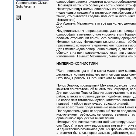
философия рассматривается другими собратьями 
Сaementarius Civitas
Несмотря на то, что большую часть членов этой ф
Solis Aeterna
Некоторые ищут самых способных из сервиторов, 
чудовищных созданий в гигантских инкубаторных 
такие, кто пытается создать полностью механиче
Интеллекта).
Для Адептус Механикус это всё равно, что демон
ума.
Неудивительно, что приверженцы данных принципо
философий, а именно: с уже упомянутыми Ториан
великом стремлении явить Бога-Машину среди его
Именно поэтому Инквизиция так много знает об 
призванных искоренить еретические порывы вызов
Для Омниссиадов совершенно очевидно, что час Е
обрушить на них праведную кару; скептики с мир
изменников, Тёмных Механикус, были убиты или з
ИМПЕРИО-КОГНИСТИКИ
"Био-шовинизм, да ещё в таком маленьком масштаб
десятикратно превзойду его при помощи даже сам
Отрывок, Проблемы Органического Мышления, Гла
Поиск Знания, проводимый Механикус, может рассм
кажется притягательной многим техножрецам, осо
Для них смысл Поиска Знания заключается не в са
работ, а также миллиона других подобных задач.
не более чем гигантский супер-когитатор, постоя
приведёт к сбору всех существующих знаний.
Чаще всего такое представление называют Божес
Последователи данных верований часто представл
исключением требующих непосредственного участи
сравнению с процессом вычисления.
Империо-Когнистики считают себя антивирусами в
сил Хаоса), и поэтому рассматривают всё, что не 
И единственно возможная для них форма изменени
это может быть как персональным действием, на п