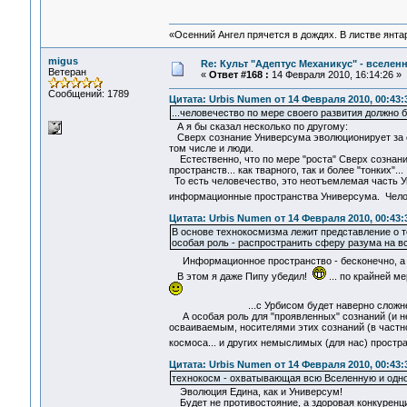
«Осенний Ангел прячется в дождях. В листве янтарн
migus
Re: Культ "Адептус Механикус" - вселен
Ветеран
«
Ответ #168 :
14 Февраля 2010, 16:14:26 »
Сообщений: 1789
Цитата: Urbis Numen от 14 Февраля 2010, 00:43:
...человечество по мере своего развития должно
А я бы сказал несколько по другому:
Сверх сознание Универсума эволюционирует за сч
том числе и люди.
Естественно, что по мере "роста" Сверх сознани
пространств... как тварного, так и более "тонких"...
То есть человечество, это неотъемлемая часть Ун
информационные пространства Универсума. Челов
Цитата: Urbis Numen от 14 Февраля 2010, 00:43:
В основе технокосмизма лежит представление о т
особая роль - распространить сферу разума на 
Информационное пространство - бесконечно, а
В этом я даже Пипу убедил!
... по крайней ме
...с Урбисом будет наверно сложне
А особая роль для "проявленных" сознаний (и не
осваиваемым, носителями этих сознаний (в частно
космоса... и других немыслимых (для нас) простр
Цитата: Urbis Numen от 14 Февраля 2010, 00:43:
технокосм - охватывающая всю Вселенную и одн
Эволюция Едина, как и Универсум!
Будет не противостояние, а здоровая конкуренц