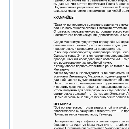
пример, это может быть завоевание новых миров
им данных, что в итоге приближает Поиск Знания 
Но даже самые радикально настроенные из Импер
слишком критические и стремятся при любой возм
КХАМРИЙЦЫ
"Едва ли полноценное сознание машины не сможет
полные возможности скованы мелкими страхами. Я
Отрывок из перехваченного астропатического ко
неизвестного происхождения (приблизительно М34
Среди Механикус существует определённый страх
своё начало в Тёмной Эре Технологий, когда пра
человеческими хозяевами за превосходство.
С тех пор, согласно указу Императора, запрещен
Однако в конце 34-го тысячелетия новопосвящённ
проведённых им исследований в области ИИ. Его 
его исследованиях запрещённой науки.
К концу своего первого столетия в ранге магоса, 
Механикус.
Как же глубоко он заблуждался. В течение считан
усилиями Инквизиции, Механикус и даже ордена Же
дальнейшая его судьба остаётся неизвестной и по
Несмотря на это, некоторые неортодоксальные те
и освоить древние артефакты, попадающиеся им в 
чтобы получить для себя разумных слуг-роботов. 
еретических созданий, то тёмные дни Железных Л
Целые легионы мыслящих механических воинов вос
ОРГАНИКИ
"Всё органическое, что мы знаем, в той или иной 
биологическое охлаждение. Отвергать это – не про
Приписывается неизвестному Генетору
На первый взгляд эта философия выглядит совсем
большинства Адептус Механикус плоть – слаба и я
Учение Органиков рассматривает биологическую м