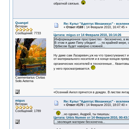
обратной связью.
Quangel
Re: Культ "Адептус Механикус" - вселен
Ветеран
«
Ответ #169 :
14 Февраля 2010, 16:47:45 »
Сообщений: 7733
Цитата: migus от 14 Февраля 2010, 16:14:26
Информационное пространство - бесконечно, а 
В этом я даже Пипу убедил! ... по крайней мере, о
Урбисом будет наверно сложней...
Ну даже сам Лазаревич,уж на что трансгуманист и
от материального носителя и в конце-концов пре
органических носителей в техногенные... Квантов
у него просматривается.
Сaementarius Civitas
Solis Aeterna
«Осенний Ангел прячется в дождях. В листве янтарн
migus
Re: Культ "Адептус Механикус" - вселен
Ветеран
«
Ответ #170 :
14 Февраля 2010, 18:07:40 »
Сообщений: 1789
...но однако, Андрей, ты пишешь:
Цитата: Urbis Numen от 14 Февраля 2010, 00:43:
...эволюция материи бесконечна...