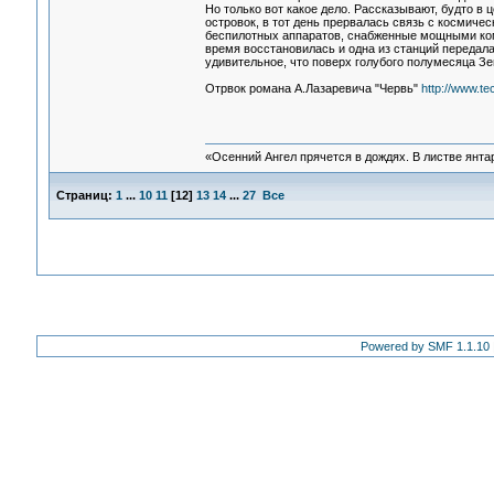
Но только вот какое дело. Рассказывают, будто в
островок, в тот день прервалась связь с космиче
беспилотных аппаратов, снабженные мощными ком
время восстановилась и одна из станций передал
удивительное, что поверх голубого полумесяца З
Отрвок романа А.Лазаревича "Червь"
http://www.t
«Осенний Ангел прячется в дождях. В листве янтарн
Страниц:
1
...
10
11
[
12
]
13
14
...
27
Все
Powered by SMF 1.1.10