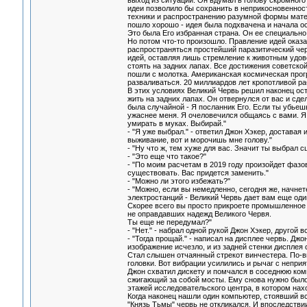
выход из ситуации. Он вдумал в голову скромного
идеи позволило бы сохранить в неприкосновеннос
техники и распространению разумной формы матер
пошло хорошо - идея была подхвачена и начала ос
Это была Его избранная страна. Он ее специально
Но потом что-то произошло. Правление идей оказа
распространяться простейший паразитический черв
идей, оставляя лишь стремление к животным удово
стоять на задних лапах. Все достижения советско
пошли с молотка. Американская космическая прог
разваливаться. 20 миллиардов лет кропотливой р
В этих условиях Великий Червь решил наконец ост
жить на задних лапах. Он отвернулся от вас и с
была случайной - Я посланник Его. Если ты убьешь 
ужаснее меня. Я очеловечился общаясь с вами. Я
умирать в муках. Выбирай."
- "Я уже выбрал." - ответил Джон Хэкер, доставая
выживание, вот и морочишь мне голову."
- "Ну что ж, тем хуже для вас. Значит ты выбрал сц
- "Это еще что такое?"
- "По моим расчетам в 2019 году произойдет фазо
существовать. Вас придется заменить."
- "Можно ли этого избежать?"
- "Можно, если вы немедленно, сегодня же, начн
электростанций - Великий Червь дает вам еще оди
Скорее всего вы просто прикроете промышленное п
не оправдавших надежд Великого Червя.
Ты еще не передумал?"
- "Нет." - набрал одной рукой Джон Хэкер, другой в
- "Тогда прощай." - написал на дисплее червь. Дж
изображение исчезло, и из задней стенки диспле
Стал слышен отчаянный стрекот винчестера. По-в
головки. Вот вибрации усилились и рычаг с непри
Джон схватил дискету и помчался в соседнюю ком
сжигающий за собой мосты. Ему снова нужно было
этажей исследовательского центра, в котором нах
Когда наконец нашли один компьютер, стоявший вс
"Князь Тьмы" червь не откликался. И впоследстви