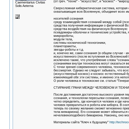
(от греч. "техне" - "искусство", и "космос" - "мироз
Сaementarius Civitas
Solis Aeterna
Сверхсложная кибернетическая система, которая о
охватывающие всю Вселенную, объединит всех и
носителей сознания
среду взаимодействия сознаний между собой (пс
средства получения информации о физической Вс
средства воздействия на физическую Вселенную:
псевдомиры-оболочки и технические устройства,
микророботы,
модули тела,
системы космической техногоники,
планеторакеты,
звезды-роботы и т.д.
и, конечно же, сами сознания (в общем случае - и
искусственного (после вступления во Вселенский 
исключено также, что употребление слова "созна
сознаниями внутри технокосма могут оказаться в
С точки зрения современного человека, технокосм
бессмертия. Однако не следует забывать, что все
(искусственный космос) и космос естественный 
изменяющий обе эти системы, и именно эта непол
О роли человека в технокосме см. статью "Генера
СТИРАНИЕ ГРАНИ МЕЖДУ ЧЕЛОВЕКОМ И ТЕХН
После достижения достаточно высокого уровня пе
сознания, и технологии пересылки сознания, поз
четко определить, где кончается человек и где на
человек превратиться в робота или киборга. В соо
теперь по своему желанию сможет мгновенно превр
тела мемариона). Его сознание может облачиться 
нечеловекоподобного бимариона. Наконец, оно мо
Материалы сайта "Ключ к будущему"
http://techno