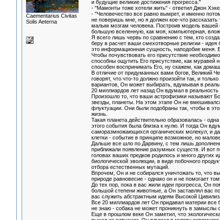
и будущие великие достижения прогресса."
- "Мамонты тоже хотели жить" - ответил Джон Хэке
- "Человечество все равно вымрет, и именно пото
Сaementarius Civitas
не поверишь мне, но я должен кое-что рассказать
Solis Aeterna
малым мозгам человека. Построив модель вашей в
большую вселенную, как моя, компьютерная, влож
Я всего лишь червь по сравнению с тем, кто созда
беру в расчет ваши смехотворные религии - идея 
это информационная сущность, наподобие меня. Ве
Чтобы почувствовать его присутствие необходимо 
способны ощутить Его присутствие, как муравей н
способен воспринимать Его, ну скажем, как домаш
В отличие от придуманных вами богов, Великий Че
говорят, что что-то должно произойти так, и толь
вариантов, Он может выбирать, вдумывая в реальн
20 миллиардов лет назад Он вдумал в реальность
Произошло то, что ваши астрофизики называют Б
звезды, планеты. На этом этапе Он не вмешивался
флуктуации. Они были подобраны так, чтобы в это
жизнь.
Такая планета действительно образовалась - одна
этого события была близка к нулю. И тогда Он вд
саморазмножающихся органических молекул, и дал
клетки - событие в принципе возможное, но малов
Дальше все шло по Дарвину, с тем лишь дополнен
приближали появление разумных существ. И вот по
головах ваших предков родилось и много других ид
биологической эволюции, в виде побочного продук
отбора естественных мутаций.
Впрочем, Он и не собирался уничтожать то, что в
природе равновесие - однако он и не помогает тому
До тех пор, пока в вас жили идеи прогресса, Он по
большой степени животные, а Он заставлял вас по
вас служить абстрактным идеям Высокой Цивилизац
Все 20 миллиардов лет Он придавал материи все б
не знаю - собака не может проникнуть в замыслы с
Еще в прошлом веке Он заметил, что экологическа