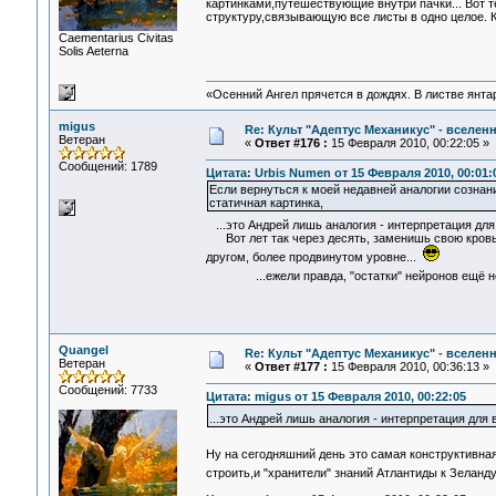
картинками,путешествующие внутри пачки... Вот т
структуру,связывающую все листы в одно целое. К
Сaementarius Civitas
Solis Aeterna
«Осенний Ангел прячется в дождях. В листве янтарн
migus
Re: Культ "Адептус Механикус" - вселен
Ветеран
«
Ответ #176 :
15 Февраля 2010, 00:22:05 »
Сообщений: 1789
Цитата: Urbis Numen от 15 Февраля 2010, 00:01:
Если вернуться к моей недавней аналогии сознан
статичная картинка,
...это Андрей лишь аналогия - интерпретация для
Вот лет так через десять, заменишь свою кровь 
другом, более продвинутом уровне...
...ежели правда, "остатки" нейронов ещё не 
Quangel
Re: Культ "Адептус Механикус" - вселен
Ветеран
«
Ответ #177 :
15 Февраля 2010, 00:36:13 »
Сообщений: 7733
Цитата: migus от 15 Февраля 2010, 00:22:05
...это Андрей лишь аналогия - интерпретация для
Ну на сегодняшний день это самая конструктивна
строить,и "хранители" знаний Атлантиды к Зеланду