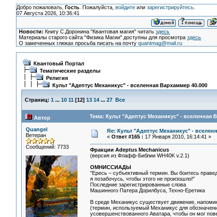
Добро пожаловать,
Гость
. Пожалуйста,
войдите
или
зарегистрируйтесь
.
07 Августа 2026, 10:36:41
Новости:
Книгу С.Доронина "Квантовая магия" читать
здесь
Материалы старого сайта "Физика Магии" доступны для просмотра
здесь
О замеченных глюках просьба писать на почту
quantmag@mail.ru
Квантовый Портал
Тематические разделы
Религия
Культ "Адептус Механикус" - вселенная Вархаммер 40.000
Страниц:
1
...
10
11
[
12
]
13
14
...
27
Все
Тема: Культ "Адептус Механикус" - вселенная 
Автор
Quangel
Re: Культ "Адептус Механикус" - вселен
Ветеран
«
Ответ #165 :
17 Января 2010, 16:14:41 »
Сообщений: 7733
Фракции Adeptus Mechanicus
(версия из Флафф-Библии WH40K v.2.1)
ОМНИССИАДЫ
"Ересь – субъективный термин. Вы боитесь правед
я позабочусь, чтобы этого не произошло!"
Последние зарегистрированные слова
Машинного Патера Дорилбуса, Техно-Еретика
В среде Механикус существует движение, напомин
(термин, используемый Механикус для обозначени
усовершенствованного Аватара, чтобы он мог пове