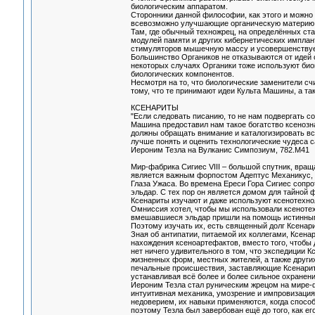
биологическим аппаратом.
Сторонники данной философии, как этого и можно
всевозможно улучшающие органическую материю, 
Там, где обычный техножрец, на определённых ста
модулей памяти и других кибернетических имплант
стимуляторов мышечную массу и усовершенствует
Большинство Органиков не отказываются от идей св
некоторых случаях Органики тоже используют био
биологических компонентов.
Несмотря на то, что биологические заменители с
тому, что те принимают идеи Культа Машины, а т
КСЕНАРИТЫ
"Если следовать писанию, то не нам подвергать с
Машина предоставил нам такое богатство ксенозна
должны обращать внимание и каталогизировать вс
лучше понять и оценить технологические чудеса с
Иероним Тезла на Вулканис Симпозиум, 782.М41
Мир-фабрика Сигиес VIII – большой спутник, вращ
является важным форпостом Адептус Механикус, р
Глаза Ужаса. Во времена Ереси Гора Сигиес сопр
эльдар. С тех пор он является домом для тайной 
Ксенариты изучают и даже используют ксенотехнол
Омниссия хотел, чтобы мы использовали ксенотех
вмешавшиеся эльдар пришли на помощь истинным п
Поэтому изучать их, есть священный долг Ксенари
Зная об антипатии, питаемой их коллегами, Ксен
нахождения ксеноартефактов, вместо того, чтобы 
нет ничего удивительного в том, что экспедиции 
жизненных форм, местных жителей, а также други
печальные происшествия, заставляющие Ксенарито
устанавливая всё более и более сильное охранени
Иероним Тезла стал руническим жрецом на мире-фа
интуитивная механика, умозрение и импровизация
недоверием, их навыки применяются, когда способ
поэтому Тезла был завербован ещё до того, как 