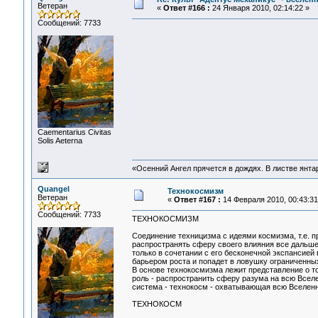
Ветеран
«
Ответ #166 :
24 Января 2010, 02:14:22 »
Сообщений: 7733
Сaementarius Civitas
Solis Aeterna
«Осенний Ангел прячется в дождях. В листве янтарн
Quangel
Технокосмизм
Ветеран
«
Ответ #167 :
14 Февраля 2010, 00:43:31
Сообщений: 7733
ТЕХНОКОСМИЗМ
Соединение техницизма с идеями космизма, т.е. п
распространять сферу своего влияния все дальше
только в сочетании с его бесконечной экспансией
барьером роста и попадет в ловушку ограниченных
В основе технокосмизма лежит представление о то
роль - распространить сферу разума на всю Всел
система - технокосм - охватывающая всю Вселенн
ТЕХНОКОСМ