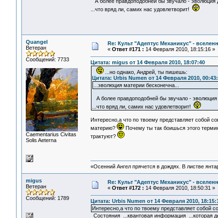
А более правдоподобней бы звучало - эволюция
...что вряд ли, самих нас удовлетворит!
Quangel
Re: Культ "Адептус Механикус" - вселен
Ветеран
«
Ответ #171 :
14 Февраля 2010, 18:15:16 »
Сообщений: 7733
Цитата: migus от 14 Февраля 2010, 18:07:40
...но однако, Андрей, ты пишешь:
Цитата: Urbis Numen от 14 Февраля 2010, 00:43
...эволюция материи бесконечна...
А более правдоподобней бы звучало - эволюция
...что вряд ли, самих нас удовлетворит!
Интересно,а что по твоему представляет собой с
материю?
Почему ты так боишься этого терм
Сaementarius Civitas
трактуют?
Solis Aeterna
«Осенний Ангел прячется в дождях. В листве янтарн
migus
Re: Культ "Адептус Механикус" - вселен
Ветеран
«
Ответ #172 :
14 Февраля 2010, 18:50:31 »
Сообщений: 1789
Цитата: Urbis Numen от 14 Февраля 2010, 18:15:
Интересно,а что по твоему представляет собой со
Состояния ...квантовая информация ...которая д