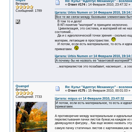
migus
Re: Культ "Адептус Механикус" - вселен
Ветеран
«
Ответ #174 :
14 Февраля 2010, 23:47:32 »
Сообщений: 1789
Цитата: Urbis Numen от 14 Февраля 2010, 19:14:
Все те же связи между базовыми элементами быт
В том то и дело!
В КП понятие "материя" в принципе нелогично.
Цивилизация, это система, и материей её не назо
состояний...
Да и с идеологической точки зрения - сколько ещ
материи, летающие в пространстве.
И потом, если есть материальное, то есть и иде
приматами.
Цитата: Urbis Numen от 14 Февраля 2010, 19:14:
А почему бы не назвать ее "квантовой материей"?
...материалистов это позабавит, насмешит... а э
Quangel
Re: Культ "Адептус Механикус" - вселен
Ветеран
«
Ответ #175 :
15 Февраля 2010, 00:01:03 »
Сообщений: 7733
Цитата: migus от 14 Февраля 2010, 23:47:32
И потом, если есть материальное, то есть и иде
приматами.
А противоречие между материальным и идеальным 
перелистывания пачки листов бумаг,на каждом из 
движущуюся фигурку... Как еще можно назвать эту
самую пачку статичных листов с картинками,как 