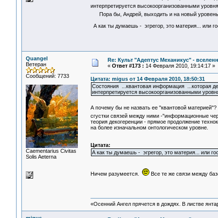
интерпретируется высокоорганизованными уровням
Пора бы, Андрей, выходить и на новый уровен
А как ты думаешь - эгрегор, это материя... или г
Quangel
Re: Культ "Адептус Механикус" - вселен
Ветеран
«
Ответ #173 :
14 Февраля 2010, 19:14:17 »
Сообщений: 7733
Цитата: migus от 14 Февраля 2010, 18:50:31
Состояния ...квантовая информация ...которая д
интерпретируется высокоорганизованными уровням
А почему бы не назвать ее "квантовой материей"?
сгустки связей между ними -"информационные чер
теория декогеренции - прямое продолжение техно
на более изначальном онтологическом уровне.
Цитата:
Сaementarius Civitas
А как ты думаешь - эгрегор, это материя... или го
Solis Aeterna
Ничем разумеется.
Все те же связи между ба
«Осенний Ангел прячется в дождях. В листве янтарн