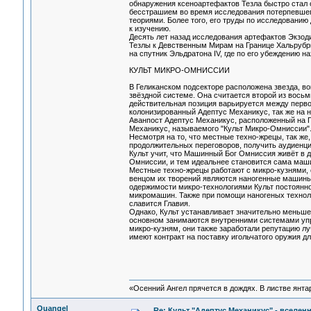
обнаружения ксеноартефактов Тезла быстро стал 
бесстрашием во время исследования потерпевшего
теориями. Более того, его труды по исследовани
к изучению.
Десять лет назад исследования артефактов Экзод
Тезлы к Девственным Мирам на Границе Хальрубры.
на спутник Эльдратона IV, где по его убеждению 
КУЛЬТ МИКРО-ОМНИССИИ
В Геликанском подсекторе расположена звезда, во
звёздной системе. Она считается второй из восьми
действительная позиция варьируется между первой
колонизированный Адептус Механикус, так же на 
Аванпост Адептус Механикус, расположенный на Г
Механикус, называемого "Культ Микро-Омниссии"
Несмотря на то, что местные техно-жрецы, так же,
продолжительных переговоров, получить аудиенцию
Культ учит, что Машинный Бог Омниссия живёт в 
Омниссии, и тем идеальнее становится сама маш
Местные техно-жрецы работают с микро-кузнями, 
венцом их творений являются наногенные машины,
одержимости микро-технологиями Культ постоянно
микромашин. Также при помощи наногеных техноло
славится Главия.
Однако, Культ устанавливает значительно меньше
основном занимаются внутренними системами упр
микро-кузням, они также заработали репутацию лу
имеют контракт на поставку игольчатого оружия 
«Осенний Ангел прячется в дождях. В листве янтарн
Quangel
Re: Культ "Адептус Механикус" - вселен