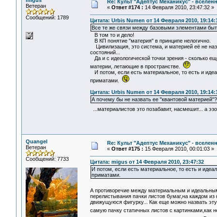
migus
Re: Культ "Адептус Механикус" - вселен
Ветеран
«
Ответ #174 :
14 Февраля 2010, 23:47:32 »
Сообщений: 1789
Цитата: Urbis Numen от 14 Февраля 2010, 19:14:
Все те же связи между базовыми элементами быт
В том то и дело!
В КП понятие "материя" в принципе нелогично.
Цивилизация, это система, и материей её не назо
состояний...
Да и с идеологической точки зрения - сколько ещ
материи, летающие в пространстве.
И потом, если есть материальное, то есть и иде
приматами.
Цитата: Urbis Numen от 14 Февраля 2010, 19:14:
А почему бы не назвать ее "квантовой материей"?
...материалистов это позабавит, насмешит... а э
Quangel
Re: Культ "Адептус Механикус" - вселен
Ветеран
«
Ответ #175 :
15 Февраля 2010, 00:01:03 »
Сообщений: 7733
Цитата: migus от 14 Февраля 2010, 23:47:32
И потом, если есть материальное, то есть и иде
приматами.
А противоречие между материальным и идеальным 
перелистывания пачки листов бумаг,на каждом из 
движущуюся фигурку... Как еще можно назвать эту
самую пачку статичных листов с картинками,как 