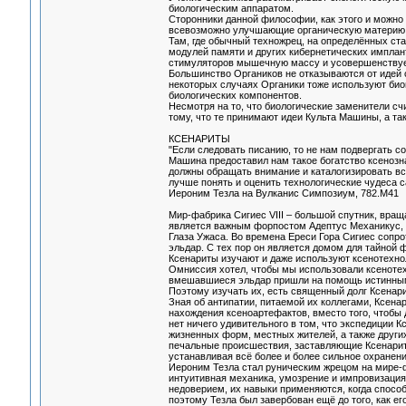
биологическим аппаратом.
Сторонники данной философии, как этого и можно
всевозможно улучшающие органическую материю, 
Там, где обычный техножрец, на определённых ста
модулей памяти и других кибернетических имплант
стимуляторов мышечную массу и усовершенствует
Большинство Органиков не отказываются от идей св
некоторых случаях Органики тоже используют био
биологических компонентов.
Несмотря на то, что биологические заменители с
тому, что те принимают идеи Культа Машины, а т
КСЕНАРИТЫ
"Если следовать писанию, то не нам подвергать с
Машина предоставил нам такое богатство ксенозна
должны обращать внимание и каталогизировать вс
лучше понять и оценить технологические чудеса с
Иероним Тезла на Вулканис Симпозиум, 782.М41
Мир-фабрика Сигиес VIII – большой спутник, вращ
является важным форпостом Адептус Механикус, р
Глаза Ужаса. Во времена Ереси Гора Сигиес сопр
эльдар. С тех пор он является домом для тайной 
Ксенариты изучают и даже используют ксенотехнол
Омниссия хотел, чтобы мы использовали ксенотех
вмешавшиеся эльдар пришли на помощь истинным п
Поэтому изучать их, есть священный долг Ксенари
Зная об антипатии, питаемой их коллегами, Ксен
нахождения ксеноартефактов, вместо того, чтобы 
нет ничего удивительного в том, что экспедиции 
жизненных форм, местных жителей, а также други
печальные происшествия, заставляющие Ксенарито
устанавливая всё более и более сильное охранени
Иероним Тезла стал руническим жрецом на мире-фа
интуитивная механика, умозрение и импровизация
недоверием, их навыки применяются, когда способ
поэтому Тезла был завербован ещё до того, как 