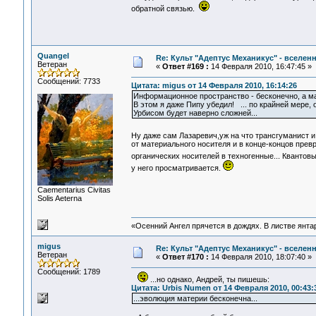
обратной связью.
Quangel
Re: Культ "Адептус Механикус" - вселен
Ветеран
«
Ответ #169 :
14 Февраля 2010, 16:47:45 »
Сообщений: 7733
Цитата: migus от 14 Февраля 2010, 16:14:26
Информационное пространство - бесконечно, а 
В этом я даже Пипу убедил! ... по крайней мере, о
Урбисом будет наверно сложней...
Ну даже сам Лазаревич,уж на что трансгуманист и
от материального носителя и в конце-концов пре
органических носителей в техногенные... Квантов
у него просматривается.
Сaementarius Civitas
Solis Aeterna
«Осенний Ангел прячется в дождях. В листве янтарн
migus
Re: Культ "Адептус Механикус" - вселен
Ветеран
«
Ответ #170 :
14 Февраля 2010, 18:07:40 »
Сообщений: 1789
...но однако, Андрей, ты пишешь:
Цитата: Urbis Numen от 14 Февраля 2010, 00:43:
...эволюция материи бесконечна...