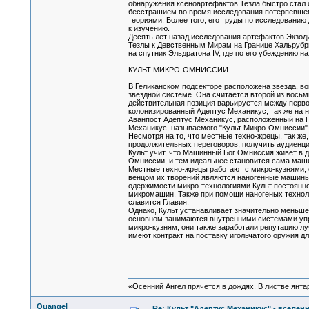
обнаружения ксеноартефактов Тезла быстро стал 
бесстрашием во время исследования потерпевшего
теориями. Более того, его труды по исследовани
к изучению.
Десять лет назад исследования артефактов Экзод
Тезлы к Девственным Мирам на Границе Хальрубры.
на спутник Эльдратона IV, где по его убеждению 
КУЛЬТ МИКРО-ОМНИССИИ
В Геликанском подсекторе расположена звезда, во
звёздной системе. Она считается второй из восьми
действительная позиция варьируется между первой
колонизированный Адептус Механикус, так же на 
Аванпост Адептус Механикус, расположенный на Г
Механикус, называемого "Культ Микро-Омниссии"
Несмотря на то, что местные техно-жрецы, так же,
продолжительных переговоров, получить аудиенцию
Культ учит, что Машинный Бог Омниссия живёт в 
Омниссии, и тем идеальнее становится сама маш
Местные техно-жрецы работают с микро-кузнями, 
венцом их творений являются наногенные машины,
одержимости микро-технологиями Культ постоянно
микромашин. Также при помощи наногеных техноло
славится Главия.
Однако, Культ устанавливает значительно меньше
основном занимаются внутренними системами упр
микро-кузням, они также заработали репутацию лу
имеют контракт на поставку игольчатого оружия 
«Осенний Ангел прячется в дождях. В листве янтарн
Quangel
Re: Культ "Адептус Механикус" - вселен