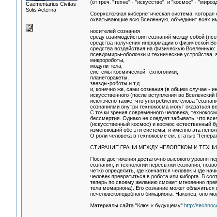
(от греч. "техне" - "искусство", и "космос" - "мироз
Сaementarius Civitas
Solis Aeterna
Сверхсложная кибернетическая система, которая о
охватывающие всю Вселенную, объединит всех и
носителей сознания
среду взаимодействия сознаний между собой (пс
средства получения информации о физической Вс
средства воздействия на физическую Вселенную:
псевдомиры-оболочки и технические устройства,
микророботы,
модули тела,
системы космической техногоники,
планеторакеты,
звезды-роботы и т.д.
и, конечно же, сами сознания (в общем случае - и
искусственного (после вступления во Вселенский 
исключено также, что употребление слова "созна
сознаниями внутри технокосма могут оказаться в
С точки зрения современного человека, технокосм
бессмертия. Однако не следует забывать, что все
(искусственный космос) и космос естественный 
изменяющий обе эти системы, и именно эта непол
О роли человека в технокосме см. статью "Генера
СТИРАНИЕ ГРАНИ МЕЖДУ ЧЕЛОВЕКОМ И ТЕХН
После достижения достаточно высокого уровня пе
сознания, и технологии пересылки сознания, поз
четко определить, где кончается человек и где на
человек превратиться в робота или киборга. В соо
теперь по своему желанию сможет мгновенно превр
тела мемариона). Его сознание может облачиться 
нечеловекоподобного бимариона. Наконец, оно мо
Материалы сайта "Ключ к будущему"
http://techno