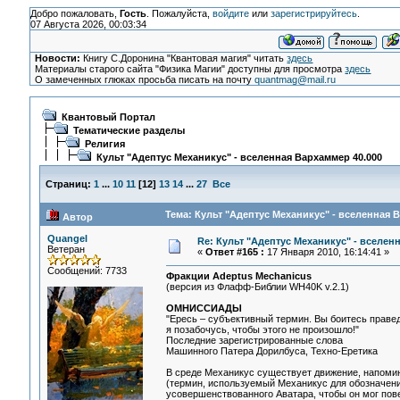
Добро пожаловать,
Гость
. Пожалуйста,
войдите
или
зарегистрируйтесь
.
07 Августа 2026, 00:03:34
Новости:
Книгу С.Доронина "Квантовая магия" читать
здесь
Материалы старого сайта "Физика Магии" доступны для просмотра
здесь
О замеченных глюках просьба писать на почту
quantmag@mail.ru
Квантовый Портал
Тематические разделы
Религия
Культ "Адептус Механикус" - вселенная Вархаммер 40.000
Страниц:
1
...
10
11
[
12
]
13
14
...
27
Все
Тема: Культ "Адептус Механикус" - вселенная 
Автор
Quangel
Re: Культ "Адептус Механикус" - вселен
Ветеран
«
Ответ #165 :
17 Января 2010, 16:14:41 »
Сообщений: 7733
Фракции Adeptus Mechanicus
(версия из Флафф-Библии WH40K v.2.1)
ОМНИССИАДЫ
"Ересь – субъективный термин. Вы боитесь правед
я позабочусь, чтобы этого не произошло!"
Последние зарегистрированные слова
Машинного Патера Дорилбуса, Техно-Еретика
В среде Механикус существует движение, напомин
(термин, используемый Механикус для обозначени
усовершенствованного Аватара, чтобы он мог пове