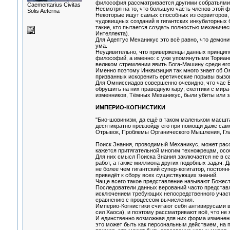
философия рассматривается другими собратьями 
Сaementarius Civitas
Несмотря на то, что большую часть членов этой ф
Solis Aeterna
Некоторые ищут самых способных из сервиторов, 
чудовищных созданий в гигантских инкубаторных 
такие, кто пытается создать полностью механиче
Интеллекта).
Для Адептус Механикус это всё равно, что демон
ума.
Неудивительно, что приверженцы данных принципо
философий, а именно: с уже упомянутыми Ториан
великом стремлении явить Бога-Машину среди его
Именно поэтому Инквизиция так много знает об 
призванных искоренить еретические порывы вызов
Для Омниссиадов совершенно очевидно, что час Е
обрушить на них праведную кару; скептики с мир
изменников, Тёмных Механикус, были убиты или з
ИМПЕРИО-КОГНИСТИКИ
"Био-шовинизм, да ещё в таком маленьком масштаб
десятикратно превзойду его при помощи даже сам
Отрывок, Проблемы Органического Мышления, Гла
Поиск Знания, проводимый Механикус, может рассм
кажется притягательной многим техножрецам, осо
Для них смысл Поиска Знания заключается не в са
работ, а также миллиона других подобных задач.
не более чем гигантский супер-когитатор, постоя
приведёт к сбору всех существующих знаний.
Чаще всего такое представление называют Божес
Последователи данных верований часто представл
исключением требующих непосредственного участи
сравнению с процессом вычисления.
Империо-Когнистики считают себя антивирусами в
сил Хаоса), и поэтому рассматривают всё, что не 
И единственно возможная для них форма изменени
это может быть как персональным действием, на п