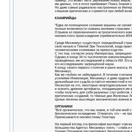
пример, это может быть завоевание новых миров
им данных, что в итоге приближает Поиск Знания 
Но даже самые радикально настроенные из Импер
слишком критические и стремятся при любой возм
КХАМРИЙЦЫ
"Едва ли полноценное сознание машины не сможет
полные возможности скованы мелкими страхами. Я
Отрывок из перехваченного астропатического ко
неизвестного происхождения (приблизительно М34
Среди Механикус существует определённый страх
своё начало в Тёмной Эре Технологий, когда пра
человеческими хозяевами за превосходство.
С тех пор, согласно указу Императора, запрещен
Однако в конце 34-го тысячелетия новопосвящённ
проведённых им исследований в области ИИ. Его 
его исследованиях запрещённой науки.
К концу своего первого столетия в ранге магоса, 
Механикус.
Как же глубоко он заблуждался. В течение считан
усилиями Инквизиции, Механикус и даже ордена Же
дальнейшая его судьба остаётся неизвестной и по
Несмотря на это, некоторые неортодоксальные те
и освоить древние артефакты, попадающиеся им в 
чтобы получить для себя разумных слуг-роботов. 
еретических созданий, то тёмные дни Железных Л
Целые легионы мыслящих механических воинов вос
ОРГАНИКИ
"Всё органическое, что мы знаем, в той или иной 
биологическое охлаждение. Отвергать это – не про
Приписывается неизвестному Генетору
На первый взгляд эта философия выглядит совсем
большинства Адептус Механикус плоть – слаба и я
Учение Органиков рассматривает биологическую м