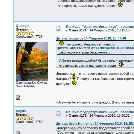
А более правдоподобней бы звучало - эволюция
...что вряд ли, самих нас удовлетворит!
Quangel
Re: Культ "Адептус Механикус" - вселен
Ветеран
«
Ответ #171 :
14 Февраля 2010, 18:15:16 »
Сообщений: 7733
Цитата: migus от 14 Февраля 2010, 18:07:40
...но однако, Андрей, ты пишешь:
Цитата: Urbis Numen от 14 Февраля 2010, 00:43
...эволюция материи бесконечна...
А более правдоподобней бы звучало - эволюция
...что вряд ли, самих нас удовлетворит!
Интересно,а что по твоему представляет собой с
материю?
Почему ты так боишься этого терм
Сaementarius Civitas
трактуют?
Solis Aeterna
«Осенний Ангел прячется в дождях. В листве янтарн
migus
Re: Культ "Адептус Механикус" - вселен
Ветеран
«
Ответ #172 :
14 Февраля 2010, 18:50:31 »
Сообщений: 1789
Цитата: Urbis Numen от 14 Февраля 2010, 18:15:
Интересно,а что по твоему представляет собой со
Состояния ...квантовая информация ...которая д