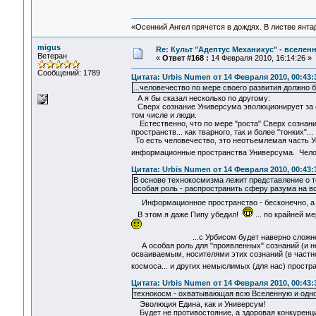
«Осенний Ангел прячется в дождях. В листве янтарн
migus
Re: Культ "Адептус Механикус" - вселен
Ветеран
«
Ответ #168 :
14 Февраля 2010, 16:14:26 »
Сообщений: 1789
Цитата: Urbis Numen от 14 Февраля 2010, 00:43:
...человечество по мере своего развития должно
А я бы сказал несколько по другому:
Сверх сознание Универсума эволюционирует за сч
том числе и люди.
Естественно, что по мере "роста" Сверх сознани
пространств... как тварного, так и более "тонких"...
То есть человечество, это неотъемлемая часть Ун
информационные пространства Универсума. Челов
Цитата: Urbis Numen от 14 Февраля 2010, 00:43:
В основе технокосмизма лежит представление о т
особая роль - распространить сферу разума на 
Информационное пространство - бесконечно, а
В этом я даже Пипу убедил!
... по крайней ме
...с Урбисом будет наверно сложне
А особая роль для "проявленных" сознаний (и не
осваиваемым, носителями этих сознаний (в частно
космоса... и других немыслимых (для нас) простр
Цитата: Urbis Numen от 14 Февраля 2010, 00:43:
технокосм - охватывающая всю Вселенную и одн
Эволюция Едина, как и Универсум!
Будет не противостояние, а здоровая конкуренц