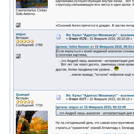
картинками,путешествующие внутри пачки... Вот т
структуру,связывающую все листы в одно целое. К
Сaementarius Civitas
Solis Aeterna
«Осенний Ангел прячется в дождях. В листве янтарн
migus
Re: Культ "Адептус Механикус" - вселен
Ветеран
«
Ответ #176 :
15 Февраля 2010, 00:22:05 »
Сообщений: 1789
Цитата: Urbis Numen от 15 Февраля 2010, 00:01:
Если вернуться к моей недавней аналогии сознан
статичная картинка,
...это Андрей лишь аналогия - интерпретация для
Вот лет так через десять, заменишь свою кровь 
другом, более продвинутом уровне...
...ежели правда, "остатки" нейронов ещё не 
Quangel
Re: Культ "Адептус Механикус" - вселен
Ветеран
«
Ответ #177 :
15 Февраля 2010, 00:36:13 »
Сообщений: 7733
Цитата: migus от 15 Февраля 2010, 00:22:05
...это Андрей лишь аналогия - интерпретация для
Ну на сегодняшний день это самая конструктивна
строить,и "хранители" знаний Атлантиды к Зеланду