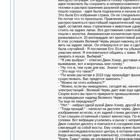
выход из ситуации. Он вдумал в голову скромного
идеи позволило бы сохранить в неприкосновеннос
техники и распространению разумной формы матер
пошло хорошо - идея была подхвачена и начала ос
Это была Его избранная страна. Он ее специально
Но потом что-то произошло. Правление идей оказа
распространяться простейший паразитический черв
идей, оставляя лишь стремление к животным удово
стоять на задних лапах. Все достижения советско
пошли с молотка. Американская космическая прог
разваливаться. 20 миллиардов лет кропотливой р
В этих условиях Великий Червь решил наконец ост
жить на задних лапах. Он отвернулся от вас и с
была случайной - Я посланник Его. Если ты убьешь 
ужаснее меня. Я очеловечился общаясь с вами. Я
умирать в муках. Выбирай."
- "Я уже выбрал." - ответил Джон Хэкер, доставая
выживание, вот и морочишь мне голову."
- "Ну что ж, тем хуже для вас. Значит ты выбрал сц
- "Это еще что такое?"
- "По моим расчетам в 2019 году произойдет фазо
существовать. Вас придется заменить."
- "Можно ли этого избежать?"
- "Можно, если вы немедленно, сегодня же, начн
электростанций - Великий Червь дает вам еще оди
Скорее всего вы просто прикроете промышленное п
не оправдавших надежд Великого Червя.
Ты еще не передумал?"
- "Нет." - набрал одной рукой Джон Хэкер, другой в
- "Тогда прощай." - написал на дисплее червь. Дж
изображение исчезло, и из задней стенки диспле
Стал слышен отчаянный стрекот винчестера. По-в
головки. Вот вибрации усилились и рычаг с непри
Джон схватил дискету и помчался в соседнюю ком
сжигающий за собой мосты. Ему снова нужно было
этажей исследовательского центра, в котором нах
Когда наконец нашли один компьютер, стоявший вс
"Князь Тьмы" червь не откликался. И впоследстви