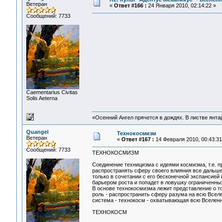
Ветеран
«
Ответ #166 :
24 Января 2010, 02:14:22 »
Сообщений: 7733
Сaementarius Civitas
Solis Aeterna
«Осенний Ангел прячется в дождях. В листве янтарн
Quangel
Технокосмизм
Ветеран
«
Ответ #167 :
14 Февраля 2010, 00:43:31
Сообщений: 7733
ТЕХНОКОСМИЗМ
Соединение техницизма с идеями космизма, т.е. п
распространять сферу своего влияния все дальше
только в сочетании с его бесконечной экспансией
барьером роста и попадет в ловушку ограниченных
В основе технокосмизма лежит представление о то
роль - распространить сферу разума на всю Всел
система - технокосм - охватывающая всю Вселенн
ТЕХНОКОСМ