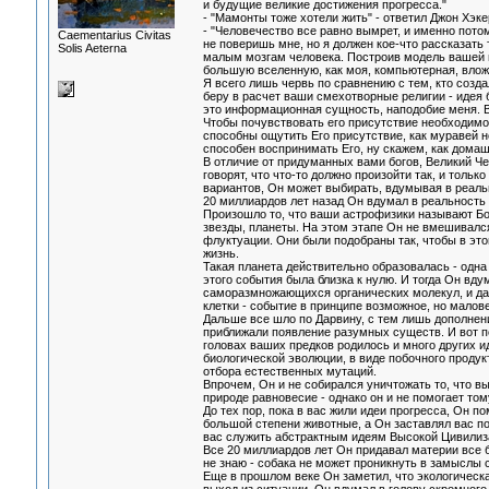
и будущие великие достижения прогресса."
- "Мамонты тоже хотели жить" - ответил Джон Хэке
- "Человечество все равно вымрет, и именно пото
Сaementarius Civitas
не поверишь мне, но я должен кое-что рассказать
Solis Aeterna
малым мозгам человека. Построив модель вашей в
большую вселенную, как моя, компьютерная, влож
Я всего лишь червь по сравнению с тем, кто созда
беру в расчет ваши смехотворные религии - идея 
это информационная сущность, наподобие меня. Ве
Чтобы почувствовать его присутствие необходимо 
способны ощутить Его присутствие, как муравей н
способен воспринимать Его, ну скажем, как домаш
В отличие от придуманных вами богов, Великий Че
говорят, что что-то должно произойти так, и толь
вариантов, Он может выбирать, вдумывая в реальн
20 миллиардов лет назад Он вдумал в реальность
Произошло то, что ваши астрофизики называют Б
звезды, планеты. На этом этапе Он не вмешивался
флуктуации. Они были подобраны так, чтобы в это
жизнь.
Такая планета действительно образовалась - одна
этого события была близка к нулю. И тогда Он вд
саморазмножающихся органических молекул, и дал
клетки - событие в принципе возможное, но малов
Дальше все шло по Дарвину, с тем лишь дополнен
приближали появление разумных существ. И вот по
головах ваших предков родилось и много других ид
биологической эволюции, в виде побочного продук
отбора естественных мутаций.
Впрочем, Он и не собирался уничтожать то, что в
природе равновесие - однако он и не помогает тому
До тех пор, пока в вас жили идеи прогресса, Он по
большой степени животные, а Он заставлял вас по
вас служить абстрактным идеям Высокой Цивилизац
Все 20 миллиардов лет Он придавал материи все б
не знаю - собака не может проникнуть в замыслы с
Еще в прошлом веке Он заметил, что экологическа