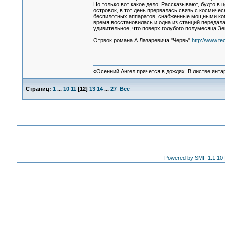
Но только вот какое дело. Рассказывают, будто в
островок, в тот день прервалась связь с космиче
беспилотных аппаратов, снабженные мощными ком
время восстановилась и одна из станций передал
удивительное, что поверх голубого полумесяца З
Отрвок романа А.Лазаревича "Червь"
http://www.t
«Осенний Ангел прячется в дождях. В листве янтарн
Страниц:
1
...
10
11
[
12
]
13
14
...
27
Все
Powered by SMF 1.1.10