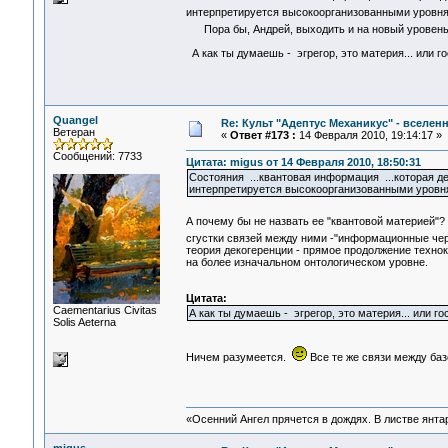
интерпретируется высокоорганизованными уровням
Пора бы, Андрей, выходить и на новый уровен
А как ты думаешь - эгрегор, это материя... или г
Quangel
Re: Культ "Адептус Механикус" - вселен
Ветеран
«
Ответ #173 :
14 Февраля 2010, 19:14:17 »
Сообщений: 7733
Цитата: migus от 14 Февраля 2010, 18:50:31
Состояния ...квантовая информация ...которая д
интерпретируется высокоорганизованными уровням
А почему бы не назвать ее "квантовой материей"?
сгустки связей между ними -"информационные чер
теория декогеренции - прямое продолжение техно
на более изначальном онтологическом уровне.
Цитата:
Сaementarius Civitas
А как ты думаешь - эгрегор, это материя... или го
Solis Aeterna
Ничем разумеется.
Все те же связи между ба
«Осенний Ангел прячется в дождях. В листве янтарн