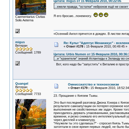
Цитата: migus от 15 Февраля 2010, 00:22:05
...ежели правда, "остатки" нейронов ещё не смоет
Я его бросаю...понемногу.
Сaementarius Civitas
Solis Aeterna
«Осенний Ангел прячется в дождях. В листве янтарн
migus
Re: Культ "Адептус Механикус" - вселен
Ветеран
«
Ответ #178 :
15 Февраля 2010, 00:49:45 »
Сообщений: 1789
Цитата: Urbis Numen от 15 Февраля 2010, 00:36:
...и "хранители" знаний Атлантиды к Зеланду во сн
Вот, кого надо бы "запустить" к Виталию в простр
Quangel
Омниссиатство и технокосмизм
Ветеран
«
Ответ #179 :
15 Февраля 2010, 18:52:34
Сообщений: 7733
23. Прощание с Князем Тьмы.
Это был последний разговор Джона Хэкера с Князе
результате самоапутации он потерял огромное ко
выполнения не свойственных им задач. Кроме тог
приходилось держать упакованными, распаковывая 
времени, и резко снижало его интеллектуальный у
через дисплей и клавиатуру.
"Неужели ты это сделаешь?" - спросил Князь Тьм
затоптали в свое время первых людей, не было бы