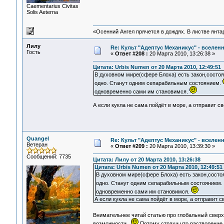
Сaementarius Civitas
Solis Aeterna
«Осенний Ангел прячется в дождях. В листве янтарн
Лилу
Re: Культ "Адептус Механикус" - вселен
Гость
«
Ответ #208 :
20 Марта 2010, 13:26:38 »
Цитата: Urbis Numen от 20 Марта 2010, 12:49:51
В духовном мире(сфере Блоха) есть закон,состоя
одно. Станут одним сепарабильным состоянием.
одновременно сами им становимся.
А если кукла не сама пойдёт в море, а отправит с
Quangel
Re: Культ "Адептус Механикус" - вселен
Ветеран
«
Ответ #209 :
20 Марта 2010, 13:39:30 »
Сообщений: 7735
Цитата: Лилу от 20 Марта 2010, 13:26:38
Цитата: Urbis Numen от 20 Марта 2010, 12:49:51
В духовном мире(сфере Блоха) есть закон,состо
одно. Станут одним сепарабильным состоянием.
одновременно сами им становимся.
А если кукла не сама пойдёт в море, а отправит 
Внимательнее читай статью про глобальный свер
возможности.
Потому страхи,что растворение с