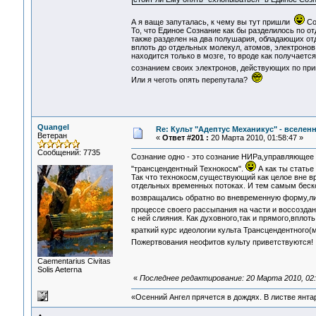
А я ваще запуталась, к чему вы тут пришли
Со
То, что Единое Сознание как бы разделилось по о
также разделен на два полушария, обладающих о
вплоть до отдельных молекул, атомов, электронов 
находится только в мозге, то вроде как получаетс
сознанием своих электронов, действующих по пр
Или я чеготь опять перепутала?
Quangel
Re: Культ "Адептус Механикус" - вселен
Ветеран
«
Ответ #201 :
20 Марта 2010, 01:58:47 »
Сообщений: 7735
Сознание одно - это сознание НИРа,управляющее 
"трансцендентный Технокосм".
А как ты статье
Так что технокосм,существующий как целое вне в
отдельных временных потоках. И тем самым беско
возвращались обратно во вневременную форму,ли
процессе своего рассыпания на части и воссозда
с ней слияния. Как духовного,так и прямого,впло
краткий курс идеологии культа Трансцендентного(
Пожертвования неофитов культу приветствуются
Сaementarius Civitas
Solis Aeterna
«
Последнее редактирование: 20 Марта 2010, 02:
«Осенний Ангел прячется в дождях. В листве янтарн