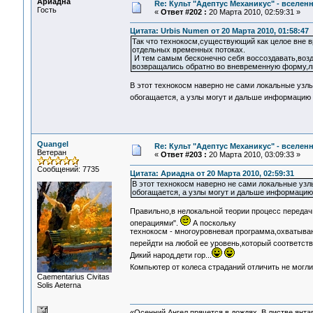
Ариадна
Re: Культ "Адептус Механикус" - вселен
Гость
«
Ответ #202 :
20 Марта 2010, 02:59:31 »
Цитата: Urbis Numen от 20 Марта 2010, 01:58:47
Так что технокосм,существующий как целое вне 
отдельных временных потоках.
И тем самым бесконечно себя воссоздавать,возде
возвращались обратно во вневременную форму,л
В этот технокосм наверно не сами локальные узлы
обогащается, а узлы могут и дальше информацию 
Quangel
Re: Культ "Адептус Механикус" - вселен
Ветеран
«
Ответ #203 :
20 Марта 2010, 03:09:33 »
Сообщений: 7735
Цитата: Ариадна от 20 Марта 2010, 02:59:31
В этот технокосм наверно не сами локальные узл
обогащается, а узлы могут и дальше информацию 
Правильно,в нелокальной теории процесс передач
операциями".
А поскольку
технокосм - многоуровневая программа,охватыва
перейдти на любой ее уровень,который соответст
Дикий народ,дети гор...
Компьютер от колеса страданий отличить не могли
Сaementarius Civitas
Solis Aeterna
«Осенний Ангел прячется в дождях. В листве янтарн