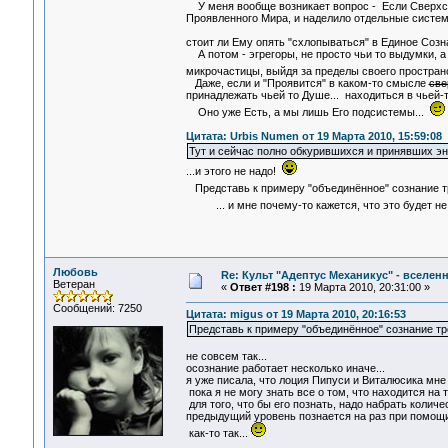
У меня вообще возникает вопрос - Если Сверхсо
Проявленного Мира, и наделило отдельные системы
стоит ли Ему опять "схлопываться" в Единое Со
А потом - эгрегоры, не просто чьи то выдумки, а
микрочастицы, выйдя за пределы своего простран
Даже, если и "Проявится" в каком-то смысле
све
принадлежать чьей то Душе... находиться в чьей-то
Оно уже Есть, а мы лишь Его подсистемы...
Цитата: Urbis Numen от 19 Марта 2010, 15:59:08
Тут и сейчас полно обкурившихся и принявших эне
...и этого не надо!
Представь к примеру "объединённое" сознание тр
... и мне почему-то кажется, что это будет не
Любовь
Re: Культ "Адептус Механикус" - вселен
Ветеран
«
Ответ #198 :
19 Марта 2010, 20:31:00 »
Сообщений: 7250
Цитата: migus от 19 Марта 2010, 20:16:53
Представь к примеру "объединённое" сознание тр
не совсем так...
осознание работает несколько иначе...
я уже писала, что лоция Пипуси и Виталюсика мне о
пока я не могу знать все о том, что находится на 
для того, что бы его познать, надо набрать колич
предыдущий уровень познается на раз при помощи БЗ
как-то так...