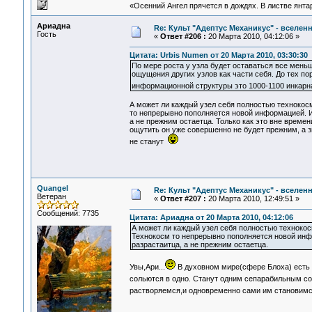
«Осенний Ангел прячется в дождях. В листве янтарн
Ариадна
Re: Культ "Адептус Механикус" - вселен
Гость
«
Ответ #206 :
20 Марта 2010, 04:12:06 »
Цитата: Urbis Numen от 20 Марта 2010, 03:30:30
По мере роста у узла будет оставаться все мень
ощущения других узлов как части себя. До тех по
информационной структуры это 1000-1100 инкарна
А может ли каждый узел себя полностью технокос
то непрерывно пополняется новой информацией. И
а не прежним остаетца. Только как это вне време
ощутить он уже совершенно не будет прежним, а з
не станут
Quangel
Re: Культ "Адептус Механикус" - вселен
Ветеран
«
Ответ #207 :
20 Марта 2010, 12:49:51 »
Сообщений: 7735
Цитата: Ариадна от 20 Марта 2010, 04:12:06
А может ли каждый узел себя полностью технокос
Технокосм то непрерывно пополняется новой инф
разрастаитца, а не прежним остаетца.
Увы,Ари...
В духовном мире(сфере Блоха) есть 
сольются в одно. Станут одним сепарабильным с
растворяемся,и одновременно сами им становим