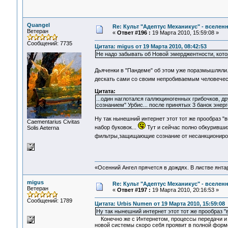
Quangel
Re: Культ "Адептус Механикус" - вселен
Ветеран
«
Ответ #196 :
19 Марта 2010, 15:59:08 »
Сообщений: 7735
Цитата: migus от 19 Марта 2010, 08:42:53
Не надо забывать об Новой эмерджентности, кото
Дьяченки в "Пандеме" об этом уже поразмышляли.
дескать сами со своим непробиваемым человеческ
Цитата:
...один наглотался галлюциногенных грибочков, др
сознанием" Урбис... после принятых 3 банок энерг
Ну так нынешний интернет этот тот же прообраз 
Сaementarius Civitas
набор буковок...
Тут и сейчас полно обкуривших
Solis Aeterna
фильтры,защищающие сознание от несанкциониро
«Осенний Ангел прячется в дождях. В листве янтарн
migus
Re: Культ "Адептус Механикус" - вселен
Ветеран
«
Ответ #197 :
19 Марта 2010, 20:16:53 »
Сообщений: 1789
Цитата: Urbis Numen от 19 Марта 2010, 15:59:08
Ну так нынешний интернет этот тот же прообраз 
Конечно же с Интернетом, процессы передачи и о
новой системы скоро себя проявит в полной форме