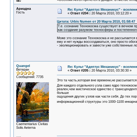
Ариадна
Re: Культ "Адептус Механикус" - вселен
Гость
«
Ответ #204 :
20 Марта 2010, 03:12:20 »
Цитата: Urbis Numen от 20 Марта 2010, 01:58:47
Т.е. сознание Технокосма существует в вечном п
как создание разумом техносферы и постепенного
Може это сознание Технокосма и не рассыпается во
ему и нет нужды воссоздаваться, оно просто обо
- эволюционировать и завести уже собственные ло
Quangel
Re: Культ "Адептус Механикус" - вселен
Ветеран
«
Ответ #205 :
20 Марта 2010, 03:30:30 »
Сообщений: 7735
Это та часть,которая вне времени,не рассыпаетс
Для каждого отдельного узла само ядро технокос
реален,чем мистическое единство с трансцендентн
больше
ощущения других узлов как части себя. До тех по
информационной структуры это 1000-1100 инкарнац
Сaementarius Civitas
Solis Aeterna