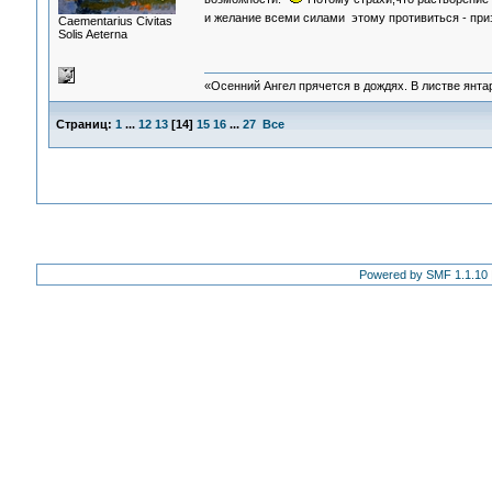
и желание всеми силами этому противиться - пр
Сaementarius Civitas
Solis Aeterna
«Осенний Ангел прячется в дождях. В листве янтарн
Страниц:
1
...
12
13
[
14
]
15
16
...
27
Все
Powered by SMF 1.1.10