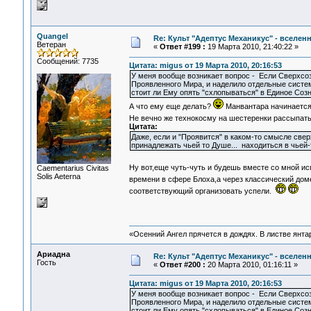
Quangel
Re: Культ "Адептус Механикус" - вселен
Ветеран
«
Ответ #199 :
19 Марта 2010, 21:40:22 »
Сообщений: 7735
Цитата: migus от 19 Марта 2010, 20:16:53
У меня вообще возникает вопрос - Если Сверхсоз
Проявленного Мира, и наделило отдельные систем
стоит ли Ему опять "схлопываться" в Единое Соз
А что ему еще делать?
Манвантара начинается 
Не вечно же технокосму на шестеренки рассыпат
Цитата:
Даже, если и "Проявится" в каком-то смысле сверх
принадлежать чьей то Душе... находиться в чьей-
Ну вот,еще чуть-чуть и будешь вместе со мной ис
Сaementarius Civitas
Solis Aeterna
времени в сфере Блоха,а через классический дом
соответствующий организовать успели.
«Осенний Ангел прячется в дождях. В листве янтарн
Ариадна
Re: Культ "Адептус Механикус" - вселен
Гость
«
Ответ #200 :
20 Марта 2010, 01:16:11 »
Цитата: migus от 19 Марта 2010, 20:16:53
У меня вообще возникает вопрос - Если Сверхсоз
Проявленного Мира, и наделило отдельные систем
стоит ли Ему опять "схлопываться" в Единое Со