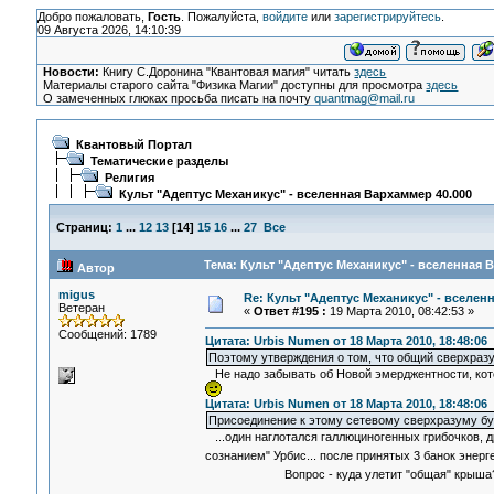
Добро пожаловать,
Гость
. Пожалуйста,
войдите
или
зарегистрируйтесь
.
09 Августа 2026, 14:10:39
Новости:
Книгу С.Доронина "Квантовая магия" читать
здесь
Материалы старого сайта "Физика Магии" доступны для просмотра
здесь
О замеченных глюках просьба писать на почту
quantmag@mail.ru
Квантовый Портал
Тематические разделы
Религия
Культ "Адептус Механикус" - вселенная Вархаммер 40.000
Страниц:
1
...
12
13
[
14
]
15
16
...
27
Все
Тема: Культ "Адептус Механикус" - вселенная 
Автор
migus
Re: Культ "Адептус Механикус" - вселен
Ветеран
«
Ответ #195 :
19 Марта 2010, 08:42:53 »
Сообщений: 1789
Цитата: Urbis Numen от 18 Марта 2010, 18:48:06
Поэтому утверждения о том, что общий сверхраз
Не надо забывать об Новой эмерджентности, кото
Цитата: Urbis Numen от 18 Марта 2010, 18:48:06
Присоединение к этому сетевому сверхразуму бу
...один наглотался галлюциногенных грибочков, др
сознанием" Урбис... после принятых 3 банок энер
Вопрос - куда улетит "общая" кры