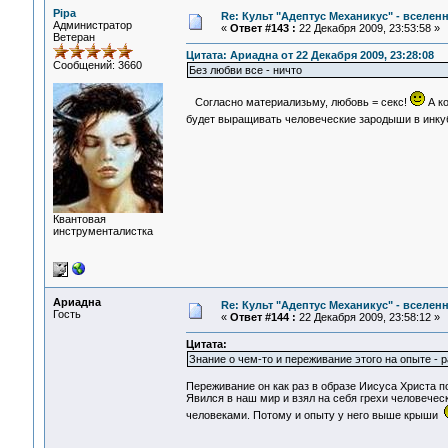
Pipa
Re: Культ "Адептус Механикус" - вселен
Администратор
«
Ответ #143 :
22 Декабря 2009, 23:53:58 »
Ветеран
Цитата: Ариадна от 22 Декабря 2009, 23:28:08
Сообщений: 3660
Без любви все - ничто
Согласно материализьму, любовь = секс!
А ко
будет выращивать человеческие зародыши в инку
Квантовая
инструменталистка
Ариадна
Re: Культ "Адептус Механикус" - вселен
Гость
«
Ответ #144 :
22 Декабря 2009, 23:58:12 »
Цитата:
Знание о чем-то и переживание этого на опыте - 
Переживание он как раз в образе Иисуса Христа п
Явился в наш мир и взял на себя грехи человечес
человеками. Потому и опыту у него выше крыши