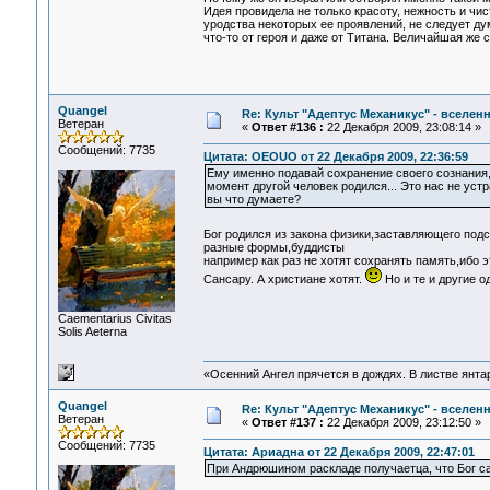
Идея провидела не только красоту, нежность и чист
уродства некоторых ее проявлений, не следует ду
что-то от героя и даже от Титана. Величайшая же
Quangel
Re: Культ "Адептус Механикус" - вселен
Ветеран
«
Ответ #136 :
22 Декабря 2009, 23:08:14 »
Сообщений: 7735
Цитата: OEOUO от 22 Декабря 2009, 22:36:59
Ему именно подавай сохранение своего сознания, 
момент другой человек родился... Это нас не устра
вы что думаете?
Бог родился из закона физики,заставляющего по
разные формы,буддисты
например как раз не хотят сохранять память,ибо 
Сансару. А христиане хотят.
Но и те и другие о
Сaementarius Civitas
Solis Aeterna
«Осенний Ангел прячется в дождях. В листве янтарн
Quangel
Re: Культ "Адептус Механикус" - вселен
Ветеран
«
Ответ #137 :
22 Декабря 2009, 23:12:50 »
Сообщений: 7735
Цитата: Ариадна от 22 Декабря 2009, 22:47:01
При Андрюшином раскладе получаетца, что Бог са