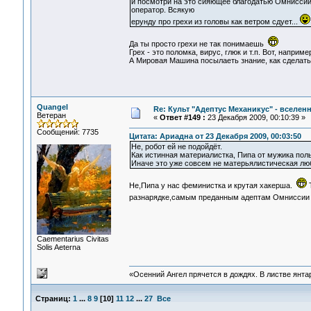
и посмотри на это сияющее благодатью Омниссии
оператор. Всякую
ерунду про грехи из головы как ветром сдует...
Да ты просто грехи не так понимаешь
Грех - это поломка, вирус, глюк и т.п. Вот, наприм
А Мировая Машина посылаеть знание, как сделать
Quangel
Re: Культ "Адептус Механикус" - вселен
Ветеран
«
Ответ #149 :
23 Декабря 2009, 00:10:39 »
Сообщений: 7735
Цитата: Ариадна от 23 Декабря 2009, 00:03:50
Не, робот ей не подойдёт.
Как истинная материалистка, Пипа от мужика поль
Иначе это уже совсем не матерьялистическая лю
Не,Пипа у нас феминистка и крутая хакерша.
Т
разнарядке,самым преданным адептам Омниссии
Сaementarius Civitas
Solis Aeterna
«Осенний Ангел прячется в дождях. В листве янтарн
Страниц:
1
...
8
9
[
10
]
11
12
...
27
Все