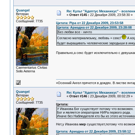
Quangel
Re: Культ "Адептус Механикус" - вселен
Ветеран
«
Ответ #145 :
22 Декабря 2009, 23:58:30 »
Сообщений: 7735
Цитата: Pipa от 22 Декабря 2009, 23:53:58
Цитата: Ариадна от 22 Декабря 2009, 23:28:08
Без любви все - ничто
Согласно материализьму, любовь = секс!
А ког
будет выращивать человеческие зародыши в инк
Правильно,а секс будет исключительно с девушк
Сaementarius Civitas
Solis Aeterna
«Осенний Ангел прячется в дождях. В листве янтарн
Quangel
Re: Культ "Адептус Механикус" - вселен
Ветеран
«
Ответ #146 :
23 Декабря 2009, 00:02:29 »
Сообщений: 7735
Цитата:
У Иванова Бог существует потому что возможен.
Бог и является оператором НИРа первого рода.
Иначе без Наблюдателя кто бы из этого источник
Нет,у Иванова
мир
существует,потому что возможе
Цитата: Ариадна от 22 Декабря 2009, 23:58:12