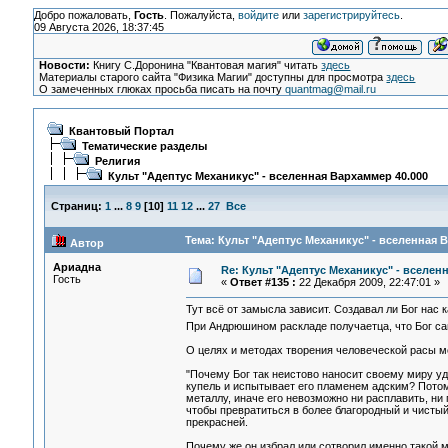
Добро пожаловать,
Гость
. Пожалуйста,
войдите
или
зарегистрируйтесь
.
09 Августа 2026, 18:37:45
Новости:
Книгу С.Доронина "Квантовая магия" читать
здесь
Материалы старого сайта "Физика Магии" доступны для просмотра
здесь
О замеченных глюках просьба писать на почту
quantmag@mail.ru
Квантовый Портал
Тематические разделы
Религия
Культ "Адептус Механикус" - вселенная Вархаммер 40.000
Страниц:
1
...
8
9
[
10
]
11
12
...
27
Все
Тема: Культ "Адептус Механикус" - вселенная 
Автор
Ариадна
Re: Культ "Адептус Механикус" - вселен
Гость
«
Ответ #135 :
22 Декабря 2009, 22:47:01 »
Тут всё от замысла зависит. Создавал ли Бог нас
При Андрюшином раскладе получаетца, что Бог са
О целях и методах творения человеческой расы 
"Почему Бог так неистово наносит своему миру уда
купель и испытывает его пламенем адским? Потом
металлу, иначе его невозможно ни расплавить, ни
чтобы превратиться в более благородный и чистый м
прекрасней.
Почему же он избрал или сотворил именно такой 