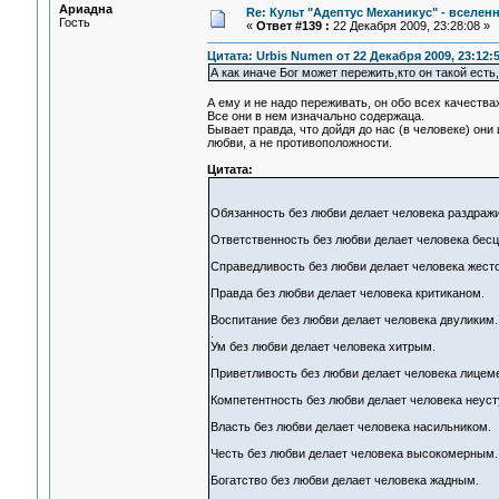
Ариадна
Re: Культ "Адептус Механикус" - вселен
Гость
«
Ответ #139 :
22 Декабря 2009, 23:28:08 »
Цитата: Urbis Numen от 22 Декабря 2009, 23:12:
А как иначе Бог может пережить,кто он такой ест
А ему и не надо переживать, он обо всех качествах
Все они в нем изначально содержаца.
Бывает правда, что дойдя до нас (в человеке) они
любви, а не противоположности.
Цитата:
Обязанность без любви делает человека раздраж
Ответственность без любви делает человека бес
Справедливость без любви делает человека жест
Правда без любви делает человека критиканом.
Воспитание без любви делает человека двуликим.
.
Ум без любви делает человека хитрым.
Приветливость без любви делает человека лицем
Компетентность без любви делает человека неус
Власть без любви делает человека насильником.
Честь без любви делает человека высокомерным.
Богатство без любви делает человека жадным.