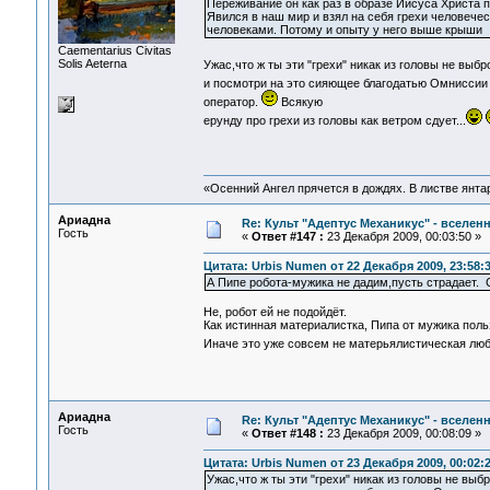
Переживание он как раз в образе Иисуса Христа п
Явился в наш мир и взял на себя грехи человечес
человеками. Потому и опыту у него выше крыши
Сaementarius Civitas
Solis Aeterna
Ужас,что ж ты эти "грехи" никак из головы не выбр
и посмотри на это сияющее благодатью Омниссии
оператор.
Всякую
ерунду про грехи из головы как ветром сдует...
«Осенний Ангел прячется в дождях. В листве янтарн
Ариадна
Re: Культ "Адептус Механикус" - вселен
Гость
«
Ответ #147 :
23 Декабря 2009, 00:03:50 »
Цитата: Urbis Numen от 22 Декабря 2009, 23:58:
А Пипе робота-мужика не дадим,пусть страдае
Не, робот ей не подойдёт.
Как истинная материалистка, Пипа от мужика польз
Иначе это уже совсем не матерьялистическая лю
Ариадна
Re: Культ "Адептус Механикус" - вселен
Гость
«
Ответ #148 :
23 Декабря 2009, 00:08:09 »
Цитата: Urbis Numen от 23 Декабря 2009, 00:02:
Ужас,что ж ты эти "грехи" никак из головы не вы