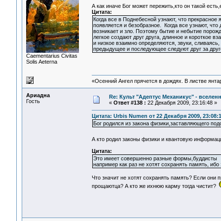
А как иначе Бог может пережить,кто он такой ест
Цитата:
Когда все в Поднебесной узнают, что прекрасное
появляется и безобразное. Когда все узнают, что
возникает и зло. Поэтому бытие и небытие порожд
легкое создают друг друга, длинное и короткое в
и низкое взаимно определяются, звуки, сливаясь,
предыдущее и последующее следуют друг за друг
Сaementarius Civitas
Solis Aeterna
«Осенний Ангел прячется в дождях. В листве янтарн
Ариадна
Re: Культ "Адептус Механикус" - вселен
Гость
«
Ответ #138 :
22 Декабря 2009, 23:16:48 »
Цитата: Urbis Numen от 22 Декабря 2009, 23:08:
Бог родился из закона физики,заставляющего по
А кто родил законы физики и квантовую информ
Цитата:
Это имеет совершенно разные формы,буддисты
например как раз не хотят сохранять память, иб
Что значит не хотят сохранять память? Если они 
прощаютца? А кто же ихнюю карму тогда чистит?