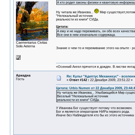
А кто родил законы физики и квантовую информа
Ну читала же Иванова...
Мир существует,потому
"Нелокальный источник
реальности из книги" СИДа.
Цитата:
А ему и не надо переживать, он обо всех качествах
Все они в нем изначально содержаца.
Сaementarius Civitas
Solis Aeterna
Знание о чем-то и переживание этого на опыте - 
«Осенний Ангел прячется в дождях. В листве янтарн
Ариадна
Re: Культ "Адептус Механикус" - вселен
Гость
«
Ответ #142 :
22 Декабря 2009, 23:51:22 »
Цитата: Urbis Numen от 22 Декабря 2009, 23:44:
Ну читала же Иванова... Улыбающийся Мир сущест
Веселый "Нелокальный источник
реальности из книги" СИДа.
У Иванова Бог существует потому что возможен.
Бог и является оператором НИРа первого рода.
Иначе без Наблюдателя кто бы из этого источника