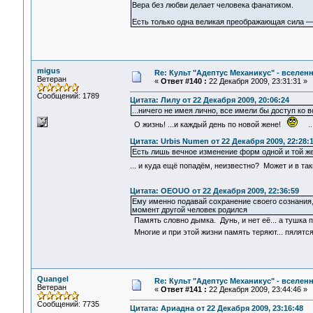
Вера без любви делает человека фанатиком.
Есть только одна великая преображающая сила
migus
Re: Культ "Адептус Механикус" - вселен
Ветеран
«
Ответ #140 :
22 Декабря 2009, 23:31:31 »
Сообщений: 1789
Цитата: Лилу от 22 Декабря 2009, 20:06:24
...ничего не имея лично, все имели бы доступ ко 
О жизнь! ...и каждый день по новой жене!
...
Цитата: Urbis Numen от 22 Декабря 2009, 22:28:
Есть лишь вечное изменение форм одной и той ж
... и куда ещё попадём, неизвестно? Может и в т
Цитата: OEOUO от 22 Декабря 2009, 22:36:59
Ему именно подавай сохранение своего сознания, 
момент другой человек родился
Память словно дымка. Дунь, и нет её... а тушка 
Многие и при этой жизни память теряют... пялятс
Quangel
Re: Культ "Адептус Механикус" - вселен
Ветеран
«
Ответ #141 :
22 Декабря 2009, 23:44:46 »
Сообщений: 7735
Цитата: Ариадна от 22 Декабря 2009, 23:16:48