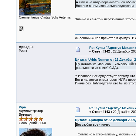
А ему и не надо переживать, он обо вс
Все они в нем изначально содержаца.
Сaementarius Civitas Solis Aeterna
Знание о чем-то и переживание этого 
«Осенний Ангел прячется в дождях. В л
Ариадна
Re: Культ "Адептус Механик
Гость
«
Ответ #142 :
22 Декабря 200
Цитата: Urbis Numen от 22 Декабря 2
Ну читала же Иванова... Улыбающийся
реальности из книги" СИДа.
У Иванова Бог существует потому что
Бог и является оператором НИРа перво
Иначе без Наблюдателя кто бы из этог
Pipa
Re: Культ "Адептус Механик
Администратор
«
Ответ #143 :
22 Декабря 200
Ветеран
Цитата: Ариадна от 22 Декабря 2009,
Сообщений: 3660
Без любви все - ничто
Согласно материализьму, любовь = с