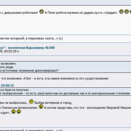
но с девушками-роботами!
А Пипе робота-мужика не дадим,пусть страдает.
истве янтарной, в переливах света...» (c)
ус" - вселенная Вархаммер 40.000
9, 00:02:29 »
 возможен.
ого рода.
го источника человеков декогерировал?
что возможен. А Бог - и есть эта самая взможность его существования.
 23:58:12
уса Христа получил.
хи человеческие - то есть запутался как по духовным так и по матерьяльным степеня
овы не выбросишь...
Выйди вечерком в город,
ью Омниссии великолепие.
А потом представь,что это - воплощение Мировой Машины
сдует...
истве янтарной, в переливах света...» (c)