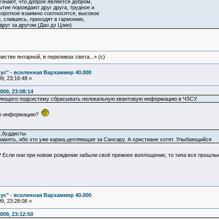
узнают, что доброе является добром,
ытие порождают друг друга, трудное и
 короткое взаимно соотносятся, высокое
, сливаясь, приходят в гармонию,
уг за другом.(Дао дэ Цзин)
истве янтарной, в переливах света...» (c)
ус" - вселенная Вархаммер 40.000
9, 23:16:48 »
009, 23:08:14
вляющего подсистему сбрасывать нелокальную квантовую информацию в ЧЗСУ.
вую информацию?
,буддисты
 память, ибо это уже карма,цепляющая за Сансару. А христиане хотят. Улыбающийся
? Если они при новом рождении забыли своё прежнее воплощение, то типа все прошлы
ус" - вселенная Вархаммер 40.000
9, 23:28:08 »
009, 23:12:50