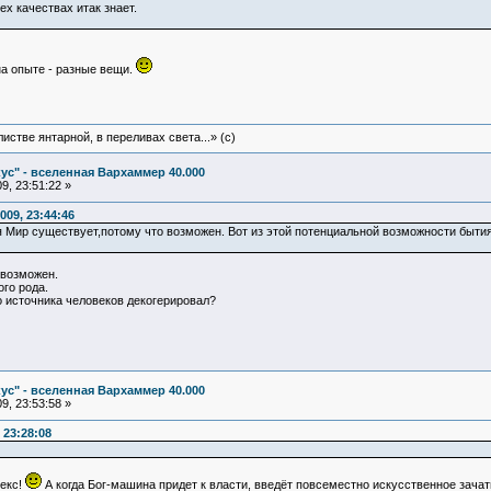
ех качествах итак знает.
на опыте - разные вещи.
истве янтарной, в переливах света...» (c)
ус" - вселенная Вархаммер 40.000
9, 23:51:22 »
009, 23:44:46
 Мир существует,потому что возможен. Вот из этой потенциальной возможности быти
 возможен.
го рода.
о источника человеков декогерировал?
ус" - вселенная Вархаммер 40.000
9, 23:53:58 »
 23:28:08
екс!
А когда Бог-машина придет к власти, введёт повсеместно искусственное зачат