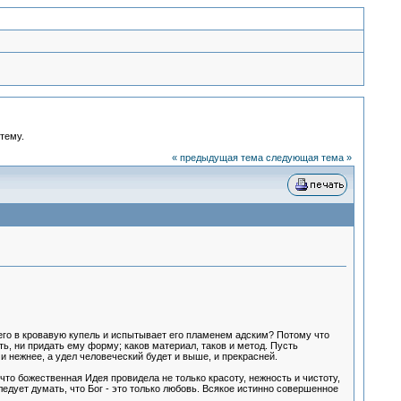
 тему.
« предыдущая тема
следующая тема »
т его в кровавую купель и испытывает его пламенем адским? Потому что
ь, ни придать ему форму; каков материал, таков и метод. Пусть
 и нежнее, а удел человеческий будет и выше, и прекрасней.
то божественная Идея провидела не только красоту, нежность и чистоту,
ледует думать, что Бог - это только любовь. Всякое истинно совершенное