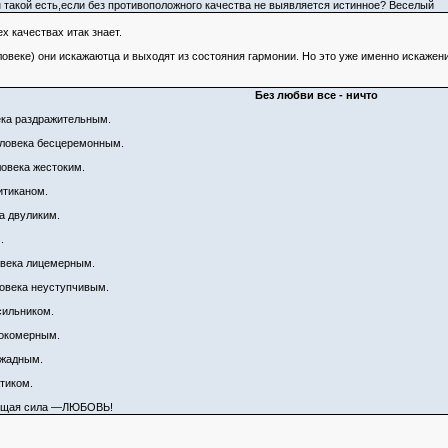
н такой есть,если без противоположного качества не выявляется истинное? Веселый
х качествах итак знает.
еловеке) они искажаютца и выходят из состояния гармонии. Но это уже именно искажен
Без любви все - ничто
ека раздражительным.
еловека бесцеремонным.
овека жестоким.
итиканом.
а двуликим.
.
овека лицемерным.
ловека неуступчивым.
сильником.
сокомерным.
 жадным.
тиком.
ающая сила —ЛЮБОВЬ!