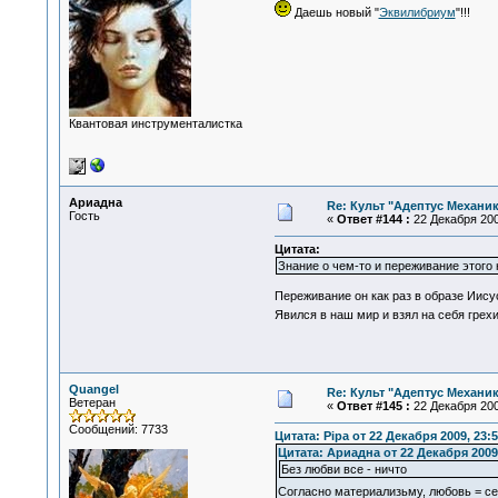
Даешь новый "
Эквилибриум
"!!!
Квантовая инструменталистка
Ариадна
Re: Культ "Адептус Механик
Гость
«
Ответ #144 :
22 Декабря 200
Цитата:
Знание о чем-то и переживание этого 
Переживание он как раз в образе Иису
Явился в наш мир и взял на себя грех
Quangel
Re: Культ "Адептус Механик
Ветеран
«
Ответ #145 :
22 Декабря 200
Сообщений: 7733
Цитата: Pipa от 22 Декабря 2009, 23:5
Цитата: Ариадна от 22 Декабря 2009,
Без любви все - ничто
Согласно материализьму, любовь = се