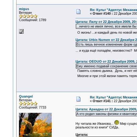
migus
Re: Культ "Адептус Механик
Ветеран
«
Ответ #140 :
22 Декабря 200
Сообщений: 1789
Цитата: Лилу от 22 Декабря 2009, 20:
...ничего не имея лично, все имели бы
О жизнь! ...и каждый день по новой 
Цитата: Urbis Numen от 22 Декабря 2
Есть лишь вечное изменение форм одн
... и куда ещё попадём, неизвестно? 
Цитата: OEOUO от 22 Декабря 2009, 
Ему именно подавай сохранение своего
Память словно дымка. Дунь, и нет её.
Многие и при этой жизни память теряю
Quangel
Re: Культ "Адептус Механик
Ветеран
«
Ответ #141 :
22 Декабря 200
Сообщений: 7733
Цитата: Ариадна от 22 Декабря 2009,
А кто родил законы физики и кванто
Ну читала же Иванова...
Мир сущест
реальности из книги" СИДа.
Цитата: