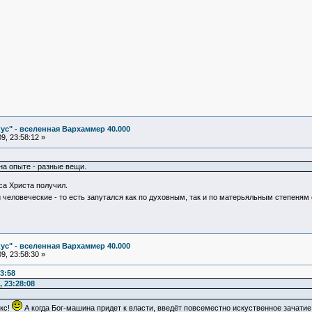
ус" - вселенная Вархаммер 40.000
9, 23:58:12 »
на опыте - разные вещи.
са Христа получил.
и человеческие - то есть запутался как по духовным, так и по матерьяльным степен
ус" - вселенная Вархаммер 40.000
9, 23:58:30 »
3:58
 23:28:08
кс!
А когда Бог-машина придет к власти, введёт повсеместно искуственное зачатие