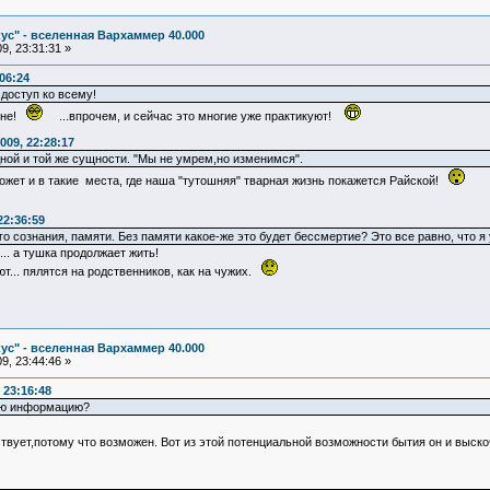
ус" - вселенная Вархаммер 40.000
9, 23:31:31 »
06:24
 доступ ко всему!
жене!
...впрочем, и сейчас это многие уже практикуют!
009, 22:28:17
ой и той же сущности. "Мы не умрем,но изменимся".
Может и в такие места, где наша "тутошняя" тварная жизнь покажется Райской!
22:36:59
 сознания, памяти. Без памяти какое-же это будет бессмертие? Это все равно, что я 
.. а тушка продолжает жить!
т... пялятся на родственников, как на чужих.
ус" - вселенная Вархаммер 40.000
9, 23:44:46 »
 23:16:48
вую информацию?
вует,потому что возможен. Вот из этой потенциальной возможности бытия он и выско