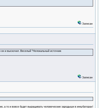
Записан
я он и выскочил. Веселый "Нелокальный источник
Записан
ие, а то и вовсе будет выращивать человеческие зародыши в инкубаторах!