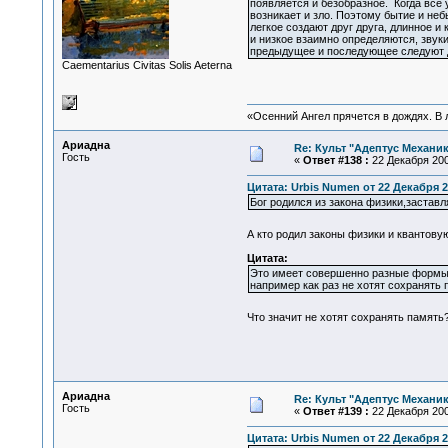
появляется и безобразное. Когда все 
возникает и зло. Поэтому бытие и неб
легкое создают друг друга, длинное и
и низкое взаимно определяются, звуки
предыдущее и последующее следуют др
Сaementarius Civitas Solis Aeterna
«Осенний Ангел прячется в дождях. В л
Ариадна
Re: Культ "Адептус Механик
Гость
«
Ответ #138 :
22 Декабря 200
Цитата: Urbis Numen от 22 Декабря 2
Бог родился из закона физики,заста
А кто родил законы физики и кванто
Цитата:
Это имеет совершенно разные формы
например как раз не хотят сохранять
Что значит не хотят сохранять память
Ариадна
Re: Культ "Адептус Механик
Гость
«
Ответ #139 :
22 Декабря 200
Цитата: Urbis Numen от 22 Декабря 2