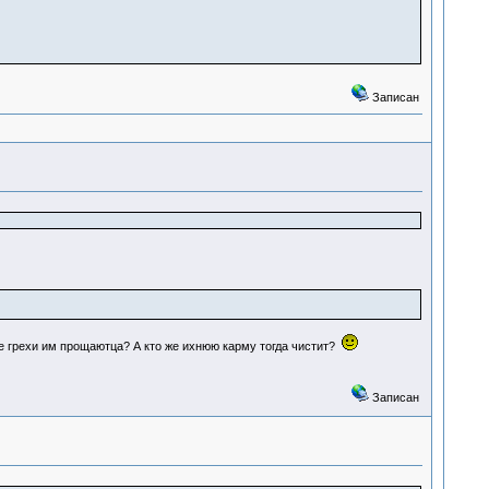
Записан
е грехи им прощаютца? А кто же ихнюю карму тогда чистит?
Записан