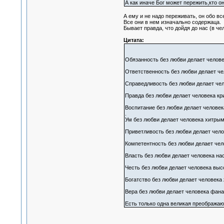
А как иначе Бог может пережить,кто о
А ему и не надо переживать, он обо все
Все они в нем изначально содержаца.
Бывает правда, что дойдя до нас (в ч
Цитата:
Обязанность без любви делает челов
Ответственность без любви делает ч
Справедливость без любви делает чел
Правда без любви делает человека кр
Воспитание без любви делает человек
.
Ум без любви делает человека хитрым
Приветливость без любви делает чел
Компетентность без любви делает че
Власть без любви делает человека на
Честь без любви делает человека вы
Богатство без любви делает человека
Вера без любви делает человека фана
Есть только одна великая преображ