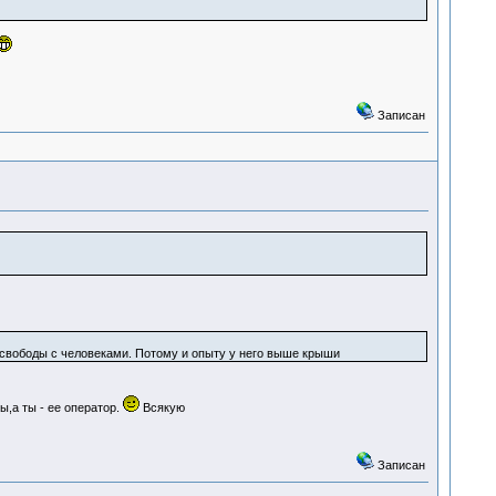
Записан
м свободы с человеками. Потому и опыту у него выше крыши
,а ты - ее оператор.
Всякую
Записан