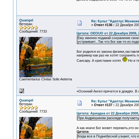
Quangel
Re: Культ "Адептус Механик
Ветеран
«
Ответ #136 :
22 Декабря 200
Сообщений: 7733
Цитата: OEOUO от 22 Декабря 2009, 
Ему именно подавай сохранение своего
устраивает...Так что Бог как-то из по
Бог родился из закона физики,заста
например как раз не хотят сохранять 
Сансару. А христиане хотят.
Но и т
Сaementarius Civitas Solis Aeterna
«Осенний Ангел прячется в дождях. В л
Quangel
Re: Культ "Адептус Механик
Ветеран
«
Ответ #137 :
22 Декабря 200
Сообщений: 7733
Цитата: Ариадна от 22 Декабря 2009,
При Андрюшином раскладе получаетца,
А как иначе Бог может пережить,кто о
Цитата:
Когда все в Поднебесной узнают, что