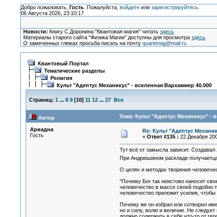
Добро пожаловать,
Гость
. Пожалуйста,
войдите
или
зарегистрируйтесь
.
06 Августа 2026, 23:10:17
Новости:
Книгу С.Доронина "Квантовая магия" читать
здесь
Материалы старого сайта "Физика Магии" доступны для просмотра
здесь
О замеченных глюках просьба писать на почту
quantmag@mail.ru
Квантовый Портал
Тематические разделы
Религия
Культ "Адептус Механикус" - вселенная Вархаммер 40.000
Страниц:
1
...
8
9
[
10
]
11
12
...
27
Все
Тема: Культ "Адептус Механикус" - 
Автор
Ариадна
Re: Культ "Адептус Механик
Гость
«
Ответ #135 :
22 Декабря 200
Тут всё от замысла зависит. Создавал
При Андрюшином раскладе получаетца,
О целях и методах творения человече
"Почему Бог так неистово наносит сво
человечество в массе своей подобно т
человечество приложит усилия, чтобы п
Почему же он избрал или сотворил име
но и силу, волю и величие. Не следует
должно содержать в себе что-то от ге