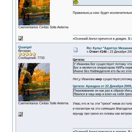
.
Правильно,а секс будет исключитель
Сaementarius Civitas Solis Aeterna
«Осенний Ангел прячется в дождях. В л
Quangel
Re: Культ "Адептус Механик
Ветеран
«
Ответ #146 :
23 Декабря 200
Сообщений: 7733
Цитата:
У Иванова Бог существует потому что
Бог и является оператором НИРа перв
Иначе без Наблюдателя кто бы из это
Нет,у Иванова
мир
существует,потому 
Цитата: Ариадна от 22 Декабря 2009,
Переживание он как раз в образе Иис
Явился в наш мир и взял на себя гре
Сaementarius Civitas Solis Aeterna
Ужас,что ж ты эти "грехи" никак из гол
и посмотри на это сияющее благодат
ерунду про грехи из головы как ветром 
«Осенний Ангел прячется в дождях. В л