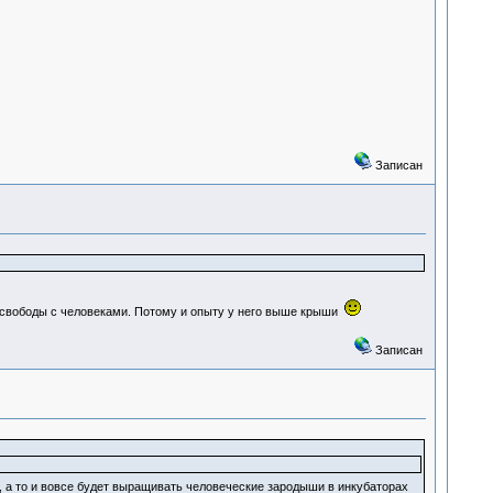
Записан
ям свободы с человеками. Потому и опыту у него выше крыши
Записан
, а то и вовсе будет выращивать человеческие зародыши в инкубаторах