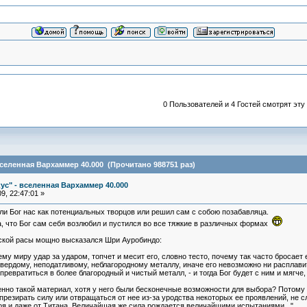
0 Пользователей и 4 Гостей смотрят эту
вселенная Вархаммер 40.000 (Прочитано 988751 раз)
ус" - вселенная Вархаммер 40.000
9, 22:47:01 »
 ли Бог нас как потенциальных творцов или решил сам с собою позабавляца.
 что Бог сам себя возлюбил и пустился во все тяжкие в различных формах
ской расы мощно высказался Шри Ауробиндо:
ему миру удар за ударом, топчет и месит его, словно тесто, почему так часто бросае
вердому, неподатливому, неблагородному металлу, иначе его невозможно ни расплавит
ревратиться в более благородный и чистый металл, - и тогда Бог будет с ним и мягче,
нно такой материал, хотя у него были бесконечные возможности для выбора? Потому ч
 презирать силу или отвращаться от нее из-за уродства некоторых ее проявлений, не с
роя и даже от Титана. Величайшая же сила рождается величайшими испытаниями..."