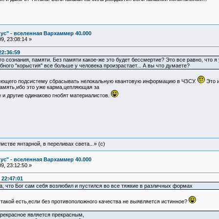
ус" - вселенная Вархаммер 40.000
9, 23:08:14 »
22:36:59
 сознания, памяти. Без памяти какое-же это будет бессмертие? Это все равно, что я у
добного "корыстия" все больше у человека произрастает... А вы что думаете?
вляющего подсистему сбрасывать нелокальную квантовую информацию в ЧЗСУ.
Это 
память,ибо это уже карма,цепляющая за
е и другие одинаково гнобят материалистов.
истве янтарной, в переливах света...» (c)
ус" - вселенная Вархаммер 40.000
9, 23:12:50 »
 22:47:01
 что Бог сам себя возлюбил и пустился во все тяжкие в различных формах
н такой есть,если без противоположного качества не выявляется истинное?
 прекрасное является прекрасным,