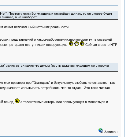
Ы". Поэтому если Бог-машина и снизойдет до нас, то он скорее будет
 знанию, а не наоборот.
ия лежит нелокальный источник реальности.
еских представлений о каком-либо явлении,про которое тут в соседней
рые протирают отступники и неверующие.
Сейчас в свете НТР
екта" занимается каким-то делом (пусть даже выглядящим со стороны
ие мои примеры про "благодать" и безусловную любовь не оставляют там
когда начнает испытывать потребность что-то отдать. Это тоже чистая
ый вечер,
а талантливые актеры или певцы уходят в монастыри и
Записан