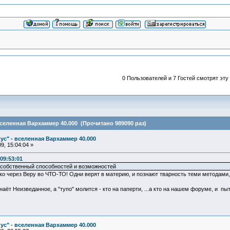
0 Пользователей и 7 Гостей смотрят эту
вселенная Вархаммер 40.000 (Прочитано 989090 раз)
ус" - вселенная Вархаммер 40.000
9, 15:04:04 »
09:53:01
 собственный способностей и возможностей
о через Веру во ЧТО-ТО! Одни верят в материю, и познают тварность теми методами, 
наёт Неизведанное, а "тупо" молится - кто на паперти, ...а кто на нашем форуме, и 
ус" - вселенная Вархаммер 40.000