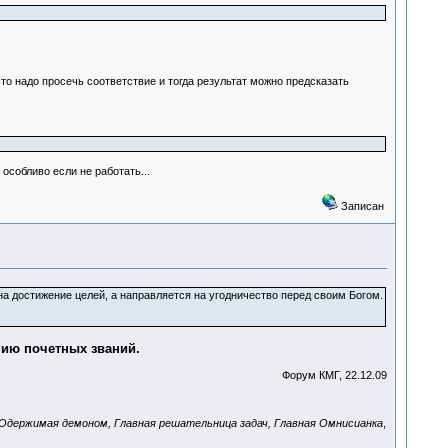
то надо просечь соответствие и тогда результат можно предсказать
особливо если не работать...
Записан
на достижение целей, а направляется на угодничество перед своим Богом.
ию почетных званий.
Форум КМГ, 22.12.09
Одержимая демоном, Главная решательница задач, Главная Омнисианка
,