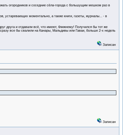
езжать огородников и соседние сёла-города с большущим мешком раз в
в, устаревающих моментально, а также книги, газеты, журналы... - в
руг друга и отдавали всё, что имеют, ближнему! Получился бы тот же
 сразу все бы свалили на Канары, Мальдивы или Гаваи, больше 2-х недель
Записан
Записан