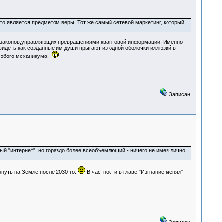
что является предметом веры. Тот же самый сетевой маркетинг, который
 законов,управляющих превращениями квантовой информации. Именно
идеть,как созданные им души прыгают из одной оболочки иллюзий в
 любого механикума.
Записан
ый "интернет", но гораздо более всеобъемлющий - ничего не имея лично,
нуть на Земле после 2030-го.
В частности в главе "Изгнание менял" -