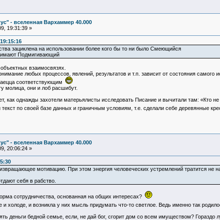
ус" - вселенная Вархаммер 40.000
9, 19:31:39 »
19:15:16
тва зациклена на использовании более кого бы то ни было Смеющийся
ринимают Подмигивающий
-объектных взаимосвязях.
понимание любых процессов, явлений, результатов и т.п. зависит от состояния самого 
лучаецца соответствующим
гу молица, они и лоб расшибут.
, как однажды захотели матерьялисты исследовать Писание и вычитали там: «Кто не б
и текст по своей базе данных и граничным условиям, т.е. сделали себе деревянные к
ус" - вселенная Вархаммер 40.000
9, 20:06:24 »
5:30
 извращающее мотивацию. При этом энергия человеческих устремлений тратится не на
тдают себя в рабство.
о форма сотрудничества, основанная на общих интересах?
 и холоде, и возникла у них мысль придумать что-то светлое. Ведь именно так родил
ять деньги бедной семье, если, не дай бог, сгорит дом со всем имуществом? Гораздо л