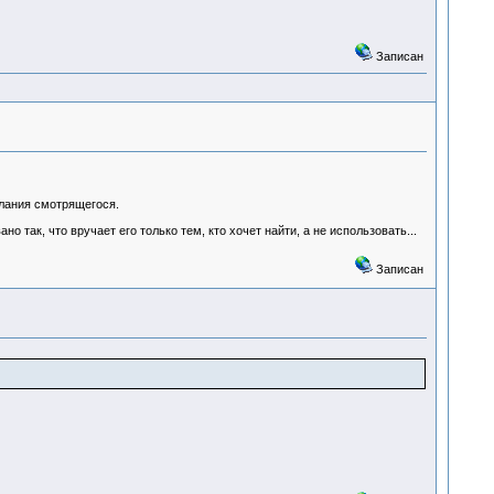
Записан
елания смотрящегося.
ак, что вручает его только тем, кто хочет найти, а не использовать...
Записан