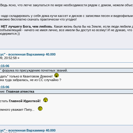
 Ведь ясно, что легче закупаться по мере необходимости рядом с домом, нежели объ
 надо складировать у себя дома кучи кассет и дисков с записями песен и видеофильмо
можно бесплатно скачать практически что угодно!
о
НЕТ лучшего Бога, чем любовь
. Какая жизнь была бы на Земле, если люди любили д
сеобъемлющий - ничего не имея лично, все имели бы доступ ко всему! И не думаю, что
одержится.))
ус" - вселенная Вархаммер 40.000
9, 20:52:58 »
:15:06
 форума по присуждению почетных званий.
дать" только в Квантовом Домене!
ка туда забралась, не из СС случайно ?
:15:06
ние:
Главная атеистка
стать
Главной Идиоткой!
 немного уважает Пипу...
ус" - вселенная Вархаммер 40.000