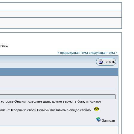
 тему.
« предыдущая тема
следующая тема »
которые Она им позволяет дать, другие веруют в бога, и познают
пытаясь "Неверных" своей Религии поставить в общее стойло!
Записан