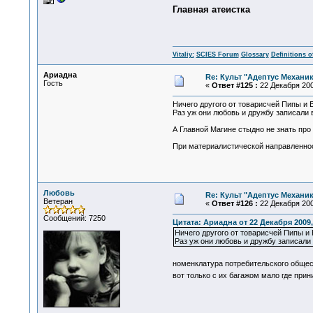
Главная атеистка
Vitaliy:
SCIES Forum
Glossary
Definitions o
Ариадна
Re: Культ "Адептус Механик
Гость
«
Ответ #125 :
22 Декабря 200
Ничего другого от товарисчей Пипы и 
Раз уж они любовь и дружбу записали 
А Главной Магине стыдно не знать пр
При материалистической направленност
Любовь
Re: Культ "Адептус Механик
Ветеран
«
Ответ #126 :
22 Декабря 200
Сообщений: 7250
Цитата: Ариадна от 22 Декабря 2009,
Ничего другого от товарисчей Пипы и 
Раз уж они любовь и дружбу записали 
номенклатура потребительского общес
вот только с их багажом мало где при