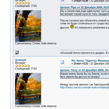
Ветеран
«
Ответ #130 :
22 Декабря 200
Сообщений: 7733
Цитата: Pipa от 22 Декабря 2009, 02:0
Ну и зачем нам еще один культ, путь 
не меняет своей сути от того, продаю
Пип,ну сколько раз объяснять,новый к
этим он будет отличаться от существ
другую.
Из локального реализма в 
Сaementarius Civitas Solis Aeterna
«Осенний Ангел прячется в дождях. В л
Quangel
Re: Культ "Адептус Механик
Ветеран
«
Ответ #131 :
22 Декабря 200
Сообщений: 7733
Цитата: Лилу от 22 Декабря 2009, 20:
Какая жизнь была бы на Земле, если л
все имели бы доступ ко всему!
Между прочим именно так Завтрашний 
http://belsu.narod.ru/neale-walsch/dialog
Сaementarius Civitas Solis Aeterna