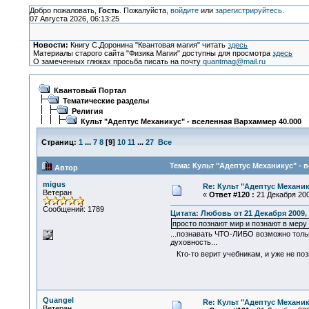
Добро пожаловать,
Гость
. Пожалуйста,
войдите
или
зарегистрируйтесь
.
07 Августа 2026, 06:13:25
Новости:
Книгу С.Доронина "Квантовая магия" читать
здесь
Материалы старого сайта "Физика Магии" доступны для просмотра
здесь
О замеченных глюках просьба писать на почту
quantmag@mail.ru
Квантовый Портал
Тематические разделы
Религия
Культ "Адептус Механикус" - вселенная Вархаммер 40.000
Страниц:
1
...
7
8
[
9
]
10
11
...
27
Все
Тема: Культ "Адептус Механикус" - 
Автор
migus
Re: Культ "Адептус Механик
Ветеран
«
Ответ #120 :
21 Декабря 200
Сообщений: 1789
Цитата: Любовь от 21 Декабря 2009, 
просто познают мир и познают в меру
...познавать ЧТО-ЛИБО возможно тольк
духовность...
Кто-то верит учебникам, и уже не поз
Quangel
Re: Культ "Адептус Механик
Ветеран