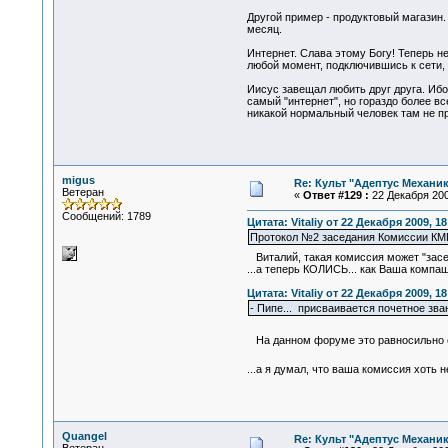
Другой пример - продуктовый магазин.
месяц.
Интернет. Слава этому Богу! Теперь не
любой момент, подключившись к сети, 
Иисус завещал любить друг друга. Иб
самый "интернет", но гораздо более в
никакой нормальный человек там не пр
migus
Re: Культ "Адептус Механик
Ветеран
«
Ответ #129 :
22 Декабря 200
Сообщений: 1789
Цитата: Vitaliy от 22 Декабря 2009, 18
Протокол №2 заседания Комиссии КМГ
Виталий, такая комиссия может "засе
...а теперь КОЛИСЬ... как Ваша компаш
Цитата: Vitaliy от 22 Декабря 2009, 18
- Пипе... присваивается почетное зва
На данном форуме это равносильно 
...а я думал, что ваша комиссия хоть
Quangel
Re: Культ "Адептус Механик