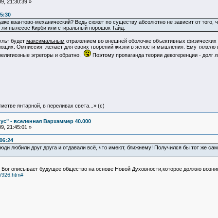
9, 21:30:39 »
5:30
даже квантово-механический? Ведь сюжет по существу абсолютно не зависит от того, 
т ли пылесос Кирби или стиральный порошок Тайд.
ульт будет
максимальным
отражением во внешней оболочке объективных физических
ующих. Омниссия желает для своих творений жизни в ясности мышления. Ему тяжело в
религиозные эгрегоры и обратно.
Поэтому пропаганда теории декогеренции - долг
истве янтарной, в переливах света...» (c)
ус" - вселенная Вархаммер 40.000
9, 21:45:01 »
06:24
юди любили друг друга и отдавали всё, что имеют, ближнему! Получился бы тот же сам
Бог описывает будущее общество на основе Новой Духовности,которое должно возник
9/926.htm#