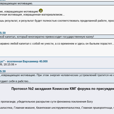
 извращающее мотивацию.
ние, извращающее мотивацию
 личная мотивация, извращенная материализмом...
ишь результат, и результат будет полностью соответствовать проделанной работе, прос
5:30
кой капитал, который многократно превосходит государственную казну!
иравно любой капитал с собой не унести, а со временем и здесь он быльем порастет... 
ус" - вселенная Вархаммер 40.000
9, 18:15:06 »
5:30
ие, извращающее мотивацию. При этом энергия человеческих устремлений тратится не 
дают себя в рабство...
Протокол №2 заседания Комиссии КМГ форума по присужден
й пропаганде, убедительное раскрытие сути феномена поклонения Богу
алистка, Главная магиня, Квантовая инструменталистка, Главная приворотчица, 