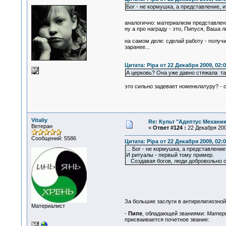
Бог - не кормушка, а представление,
аналогично: материализм представле
ну а про награду - это, Пипуся, Ваша
на самом деле: сделай работу - получ
заранее...
Цитата: Pipa от 22 Декабря 2009, 02:0
А церковь? Она уже давно стяжала та
это сильно задевает номенклатуру? - с
Vitaliy
Re: Культ "Адептус Механик
Ветеран
«
Ответ #124 :
22 Декабря 200
Сообщений: 5586
Цитата: Pipa от 22 Декабря 2009, 02:0
... Бог - не кормушка, а представлен
И ритуалы - первый тому пример.
Создавая богов, люди добровольно от
За большие заслуги в антирелигиозно
Материалист
-
Пипе
, обладающей званиями:
Матери
присваивается почетное звание: