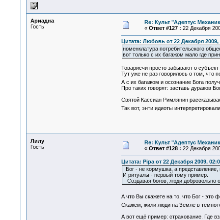
Ариадна
Re: Культ "Адептус Механик
Гость
«
Ответ #127 :
22 Декабря 200
Цитата: Любовь от 22 Декабря 2009, 
номенклатура потребительского общес
вот только с их багажом мало где п
Товарисчи просто забывают о субъект
Тут уже не раз говорилось о том, что 
А с их багажом и осознание Бога по
Про таких говорят: заставь дураков Бо
Святой Кассиан Римлянин рассказывает
Так вот, энти идиоты интерпретировал
Лилу
Re: Культ "Адептус Механик
Гость
«
Ответ #128 :
22 Декабря 200
Цитата: Pipa от 22 Декабря 2009, 02:0
Бог - не кормушка, а представление,
И ритуалы - первый тому пример.
Создавая богов, люди добровольно о
А что Вы скажете на то, что Бог - эт
Скажем, жили люди на Земле в темноте
А вот ещё пример: страхование. Где вз