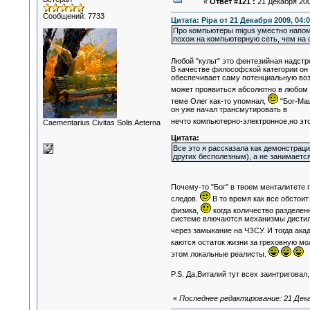
«
Ответ #121 :
21 Декабря 200
Сообщений: 7733
Цитата: Pipa от 21 Декабря 2009, 04:0
Про компьютеры migus уместно напомн
похож на компьютерную сеть, чем на с
Любой "культ" это фентезийная надст
В качестве философской категории он о
обеспечивает саму потенциальную воз
может проявиться абсолютно в любом
теме Олег как-то упомнал,
"Бог-Маш
он уже начал трансмутировать в
нечто компьютерно-электронное,но эт
Сaementarius Civitas Solis Aeterna
Цитата:
Все это я рассказала как демонстраци
других бесполезным), а не занимается
Почему-то "Бог" в твоем менталитете 
следов.
В то время как все обстоит
физика,
когда количество разделен
системе влючаются механизмы дистил
через замыкание на ЧЗСУ. И тогда ака
каются остаток жизни за греховную мо
этом локальные реалисты.
P.S. Да,Виталий тут всех заинтриговал
«
Последнее редактирование: 21 Дека