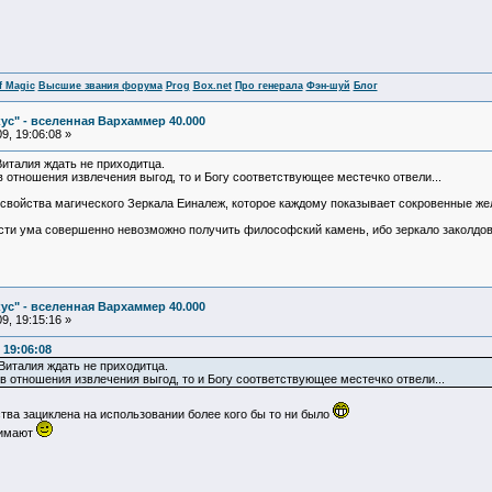
f Magic
Высшие звания форума
Prog
Box.net
Про генерала
Фэн-шуй
Блог
ус" - вселенная Вархаммер 40.000
9, 19:06:08 »
Виталия ждать не приходитца.
в отношения извлечения выгод, то и Богу соответствующее местечко отвели...
о свойства магического Зеркала Еиналеж, которое каждому показывает сокровенные ж
и ума совершенно невозможно получить философский камень, ибо зеркало заколдовано т
ус" - вселенная Вархаммер 40.000
9, 19:15:16 »
 19:06:08
Виталия ждать не приходитца.
в отношения извлечения выгод, то и Богу соответствующее местечко отвели...
тва зациклена на использовании более кого бы то ни было
нимают