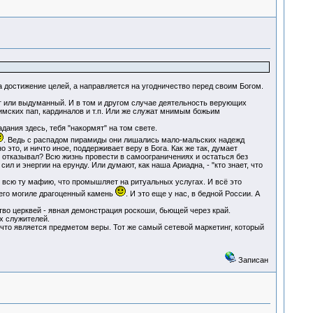
 достижение целей, а направляется на угодничество перед своим Богом.
г или выдуманный. И в том и другом случае деятельность верующих
имских пап, кардиналов и т.п. Или же служат мнимым божьим
дания здесь, тебя "накормят" на том свете.
. Ведь с распадом пирамиды они лишались мало-мальских надежд
это, и ничто иное, поддерживает веру в Бога. Как же так, думает
 отказывал? Всю жизнь провести в самоограничениях и остаться без
л и энергии на ерунду. Или думают, как наша Ариадна, - "кто знает, что
всю ту мафию, что промышляет на ритуальных услугах. И всё это
а его могиле драгоценный камень
. И это еще у нас, в бедной России. А
во церквей - явная демонстрация роскоши, бьющей через край.
х служителей.
 что является предметом веры. Тот же самый сетевой маркетинг, который
Записан