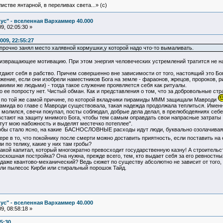
истве янтарной, в переливах света...» (c)
ус" - вселенная Вархаммер 40.000
9, 02:05:30 »
009, 22:55:27
 прочно занял место халявной кормушки,у которой надо что-то вымаливать.
 извращающее мотивацию. При этом энергия человеческих устремлений тратится не на
дают себя в рабство. Причем совершенно вне зависимости от того, настоящий это Бо
ение, если они изобрели наместников Бога на земле - фараонов, жрецов, пророков, р
ими же людьми) - тогда такое служение проявляется себя как ритуалы.
ее попросту нет. Чистый обман. Как и представления о том, что за добровольные стра
 по той же самой причине, по которой вкладчики пирамиды МММ защищали Мавроди
амида во главе с Мавроди существовала, такая надежда продолжала теплиться. Именно 
 молился, свечи покупал, посты соблюдал, добрые дела делал, в прелюбодеяниях себе
 встают на защиту мнимого Бога, чтобы тем самым оправдать свои напрасные затраты си
чтут мою набожность и выделят местечко потеплее".
бы стало ясно, на какие БАСНОСЛОВНЫЕ расходы идут люди, буквально озолачивая 
вере в то, что покойнику после смерти можно доставить приятность, если поставить н
и по телику, какие у них там гробы?
ой капитал, который многократно превосходит государственную казну! А строительст
оскошная постройка? Она нужна, прежде всего, тем, кто выдает себя за его ревностны
даже квантово-механический? Ведь сюжет по существу абсолютно не зависит от того,
т ли пылесос Кирби или стиральный порошок Тайд.
ус" - вселенная Вархаммер 40.000
9, 08:58:18 »
5:30