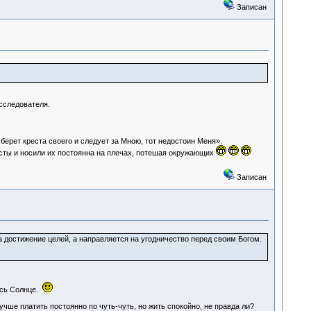
Записан
исследователя.
ерет креста своего и следует за Мною, тот недостоин Меня».
ресты и носили их постоянна на плечах, потешая окружающих
Записан
 достижение целей, а направляется на угодничество перед своим Богом.
ось Солнце.
учше платить постоянно по чуть-чуть, но жить спокойно, не правда ли?