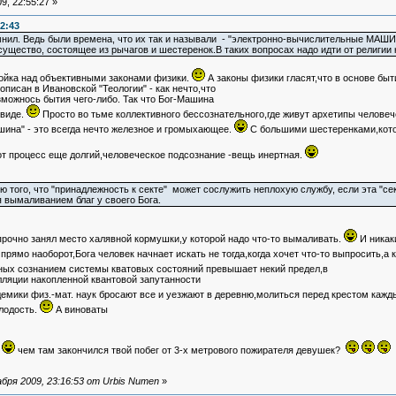
9, 22:55:27 »
2:43
ил. Ведь были времена, что их так и называли - "электронно-вычислительные МАШИН
ущество, состоящее из рычагов и шестеренок.В таких вопросах надо идти от религии к
ройка над объективными законами физики.
А законы физики гласят,что в основе быт
писан в Ивановской "Теологии" - как нечто,что
можнось бытия чего-либо. Так что Бог-Машина
 виде.
Просто во тьме коллективного бессознательного,где живут архетипы человеч
ина" - это всегда нечто железное и громыхающее.
С большими шестеренками,кото
от процесс еще долгий,человеческое подсознание -вещь инертная.
ю того, что "принадлежность к секте" может сослужить неплохую службу, если эта "с
 вымаливанием благ у своего Бога.
прочно занял место халявной кормушки,у которой надо что-то вымаливать.
И никак
 прямо наоборот,Бога человек начнает искать не тогда,когда хочет что-то выпросить,а 
ных сознанием системы кватовых состояний превышает некий предел,в
ляции накопленной квантовой запутанности
демики физ.-мат. наук бросают все и уезжают в деревню,молиться перед крестом кажд
лодость.
А виноваты
,
чем там закончился твой побег от 3-х метрового пожирателя девушек?
бря 2009, 23:16:53 от Urbis Numen
»