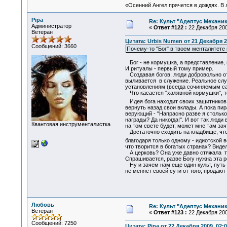
«Осенний Ангел прячется в дождях. В л
Pipa
Re: Культ "Адептус Механик
Администратор
«
Ответ #122 :
22 Декабря 200
Ветеран
Цитата: Urbis Numen от 21 Декабря 2
Сообщений: 3660
Почему-то "Бог" в твоем менталитете
Бог - не кормушка, а представление,
И ритуалы - первый тому пример.
Создавая богов, люди добровольно от
выливается в служение. Реальное служ
установлениям (всегда сочиняемым сам
Что касается "халявной кормушки", то 
Идея бога находит своих защитников
вернуть назад свои вклады. А пока пир
верующий - "Напрасно разве я столько
награды? Да никогда!". И вот так люди
Квантовая инструменталистка
на том свете будет, может мне там за
Достаточно сходить на кладбище, что
благодаря только одному - идиотской 
что творится в богатых странах? Видел
А церковь? Она уже давно стяжала так
Спрашивается, разве Богу нужна эта р
Ну и зачем нам еще один культ, путь 
не меняет своей сути от того, продаю
Любовь
Re: Культ "Адептус Механик
Ветеран
«
Ответ #123 :
22 Декабря 200
Сообщений: 7250
Цитата: Pipa от 22 Декабря 2009, 02:0