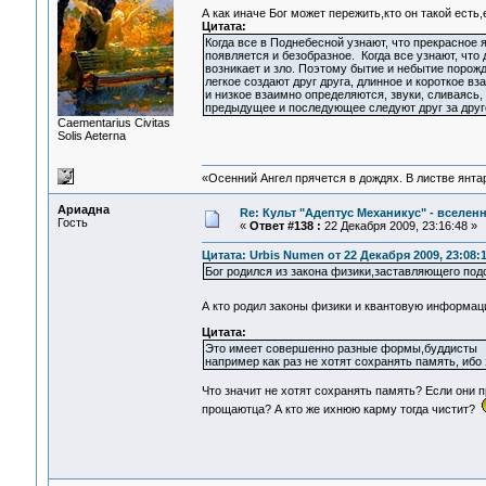
А как иначе Бог может пережить,кто он такой ест
Цитата:
Когда все в Поднебесной узнают, что прекрасное
появляется и безобразное. Когда все узнают, что
возникает и зло. Поэтому бытие и небытие порожд
легкое создают друг друга, длинное и короткое в
и низкое взаимно определяются, звуки, сливаясь,
предыдущее и последующее следуют друг за друг
Сaementarius Civitas
Solis Aeterna
«Осенний Ангел прячется в дождях. В листве янтарн
Ариадна
Re: Культ "Адептус Механикус" - вселен
Гость
«
Ответ #138 :
22 Декабря 2009, 23:16:48 »
Цитата: Urbis Numen от 22 Декабря 2009, 23:08:
Бог родился из закона физики,заставляющего по
А кто родил законы физики и квантовую информ
Цитата:
Это имеет совершенно разные формы,буддисты
например как раз не хотят сохранять память, иб
Что значит не хотят сохранять память? Если они 
прощаютца? А кто же ихнюю карму тогда чистит?