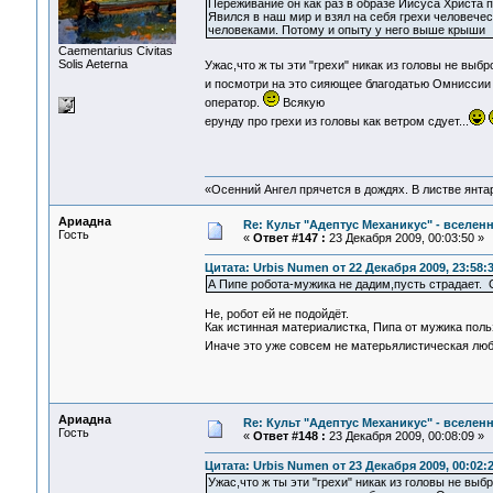
Переживание он как раз в образе Иисуса Христа п
Явился в наш мир и взял на себя грехи человечес
человеками. Потому и опыту у него выше крыши
Сaementarius Civitas
Solis Aeterna
Ужас,что ж ты эти "грехи" никак из головы не выбр
и посмотри на это сияющее благодатью Омниссии
оператор.
Всякую
ерунду про грехи из головы как ветром сдует...
«Осенний Ангел прячется в дождях. В листве янтарн
Ариадна
Re: Культ "Адептус Механикус" - вселен
Гость
«
Ответ #147 :
23 Декабря 2009, 00:03:50 »
Цитата: Urbis Numen от 22 Декабря 2009, 23:58:
А Пипе робота-мужика не дадим,пусть страдае
Не, робот ей не подойдёт.
Как истинная материалистка, Пипа от мужика польз
Иначе это уже совсем не матерьялистическая лю
Ариадна
Re: Культ "Адептус Механикус" - вселен
Гость
«
Ответ #148 :
23 Декабря 2009, 00:08:09 »
Цитата: Urbis Numen от 23 Декабря 2009, 00:02:
Ужас,что ж ты эти "грехи" никак из головы не вы