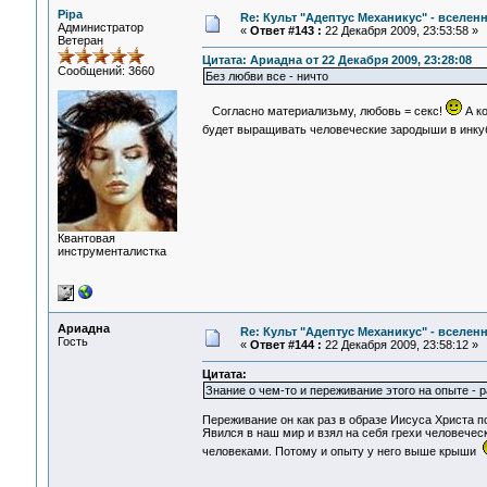
Pipa
Re: Культ "Адептус Механикус" - вселен
Администратор
«
Ответ #143 :
22 Декабря 2009, 23:53:58 »
Ветеран
Цитата: Ариадна от 22 Декабря 2009, 23:28:08
Сообщений: 3660
Без любви все - ничто
Согласно материализьму, любовь = секс!
А ко
будет выращивать человеческие зародыши в инку
Квантовая
инструменталистка
Ариадна
Re: Культ "Адептус Механикус" - вселен
Гость
«
Ответ #144 :
22 Декабря 2009, 23:58:12 »
Цитата:
Знание о чем-то и переживание этого на опыте - 
Переживание он как раз в образе Иисуса Христа п
Явился в наш мир и взял на себя грехи человечес
человеками. Потому и опыту у него выше крыши