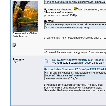
А кто родил законы физики и квантовую информа
Ну читала же Иванова...
Мир существует,потому
"Нелокальный источник
реальности из книги" СИДа.
Цитата:
А ему и не надо переживать, он обо всех качествах
Все они в нем изначально содержаца.
Сaementarius Civitas
Solis Aeterna
Знание о чем-то и переживание этого на опыте - 
«Осенний Ангел прячется в дождях. В листве янтарн
Ариадна
Re: Культ "Адептус Механикус" - вселен
Гость
«
Ответ #142 :
22 Декабря 2009, 23:51:22 »
Цитата: Urbis Numen от 22 Декабря 2009, 23:44:
Ну читала же Иванова... Улыбающийся Мир сущест
Веселый "Нелокальный источник
реальности из книги" СИДа.
У Иванова Бог существует потому что возможен.
Бог и является оператором НИРа первого рода.
Иначе без Наблюдателя кто бы из этого источника