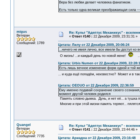
Вера без любви делает человека фанатиком.
Есть только одна великая преображающая сила
migus
Re: Культ "Адептус Механикус" - вселен
Ветеран
«
Ответ #140 :
22 Декабря 2009, 23:31:31 »
Сообщений: 1789
Цитата: Лилу от 22 Декабря 2009, 20:06:24
...ничего не имея лично, все имели бы доступ ко 
О жизнь! ...и каждый день по новой жене!
...
Цитата: Urbis Numen от 22 Декабря 2009, 22:28:
Есть лишь вечное изменение форм одной и той ж
... и куда ещё попадём, неизвестно? Может и в т
Цитата: OEOUO от 22 Декабря 2009, 22:36:59
Ему именно подавай сохранение своего сознания, 
момент другой человек родился
Память словно дымка. Дунь, и нет её... а тушка 
Многие и при этой жизни память теряют... пялятс
Quangel
Re: Культ "Адептус Механикус" - вселен
Ветеран
«
Ответ #141 :
22 Декабря 2009, 23:44:46 »
Сообщений: 7735
Цитата: Ариадна от 22 Декабря 2009, 23:16:48