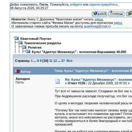
Добро пожаловать,
Гость
. Пожалуйста,
войдите
или
зарегистрируйтесь
.
08 Августа 2026, 04:29:27
Новости:
Книгу С.Доронина "Квантовая магия" читать
здесь
Материалы старого сайта "Физика Магии" доступны для просмотра
здесь
О замеченных глюках просьба писать на почту
quantmag@mail.ru
Квантовый Портал
Тематические разделы
Религия
Культ "Адептус Механикус" - вселенная Вархаммер 40.000
Страниц:
1
...
8
9
[
10
]
11
12
...
27
Все
Тема: Культ "Адептус Механикус" - вселенная 
Автор
Ариадна
Re: Культ "Адептус Механикус" - вселен
Гость
«
Ответ #135 :
22 Декабря 2009, 22:47:01 »
Тут всё от замысла зависит. Создавал ли Бог нас
При Андрюшином раскладе получаетца, что Бог са
О целях и методах творения человеческой расы 
"Почему Бог так неистово наносит своему миру уда
купель и испытывает его пламенем адским? Потом
металлу, иначе его невозможно ни расплавить, ни
чтобы превратиться в более благородный и чистый м
прекрасней.
Почему же он избрал или сотворил именно такой 