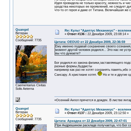
Идея провидела не только красоту, нежность и чист
уродства некоторых ее проявлений, не следует ду
что-то от героя и даже от Титана. Величайшая же
Quangel
Re: Культ "Адептус Механикус" - вселен
Ветеран
«
Ответ #136 :
22 Декабря 2009, 23:08:14 »
Сообщений: 7735
Цитата: OEOUO от 22 Декабря 2009, 22:36:59
Ему именно подавай сохранение своего сознания, 
момент другой человек родился... Это нас не устра
вы что думаете?
Бог родился из закона физики,заставляющего по
разные формы,буддисты
например как раз не хотят сохранять память,ибо 
Сансару. А христиане хотят.
Но и те и другие о
Сaementarius Civitas
Solis Aeterna
«Осенний Ангел прячется в дождях. В листве янтарн
Quangel
Re: Культ "Адептус Механикус" - вселен
Ветеран
«
Ответ #137 :
22 Декабря 2009, 23:12:50 »
Сообщений: 7735
Цитата: Ариадна от 22 Декабря 2009, 22:47:01
При Андрюшином раскладе получаетца, что Бог са