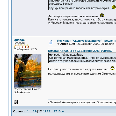
и посмотри на это сияющее благодатью Омниссии
оператор. Всякую
ерунду про грехи из головы как ветром сдует...
Да ты просто грехи не так понимаешь
Грех - это поломка, вирус, глюк и т.п. Вот, наприм
А Мировая Машина посылаеть знание, как сделать
Quangel
Re: Культ "Адептус Механикус" - вселен
Ветеран
«
Ответ #149 :
23 Декабря 2009, 00:10:39 »
Сообщений: 7735
Цитата: Ариадна от 23 Декабря 2009, 00:03:50
Не, робот ей не подойдёт.
Как истинная материалистка, Пипа от мужика поль
Иначе это уже совсем не матерьялистическая лю
Не,Пипа у нас феминистка и крутая хакерша.
Т
разнарядке,самым преданным адептам Омниссии
Сaementarius Civitas
Solis Aeterna
«Осенний Ангел прячется в дождях. В листве янтарн
Страниц:
1
...
8
9
[
10
]
11
12
...
27
Все