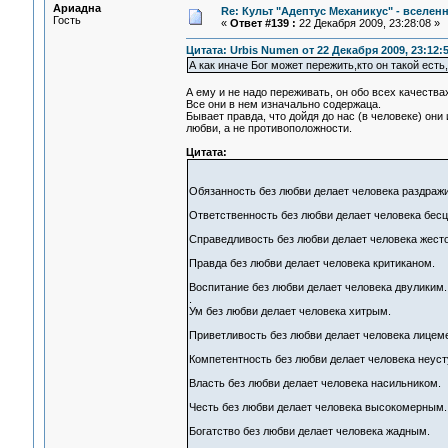
Ариадна
Re: Культ "Адептус Механикус" - вселен
Гость
«
Ответ #139 :
22 Декабря 2009, 23:28:08 »
Цитата: Urbis Numen от 22 Декабря 2009, 23:12:
А как иначе Бог может пережить,кто он такой ест
А ему и не надо переживать, он обо всех качествах
Все они в нем изначально содержаца.
Бывает правда, что дойдя до нас (в человеке) они
любви, а не противоположности.
Цитата:
Обязанность без любви делает человека раздраж
Ответственность без любви делает человека бес
Справедливость без любви делает человека жест
Правда без любви делает человека критиканом.
Воспитание без любви делает человека двуликим.
.
Ум без любви делает человека хитрым.
Приветливость без любви делает человека лицем
Компетентность без любви делает человека неус
Власть без любви делает человека насильником.
Честь без любви делает человека высокомерным.
Богатство без любви делает человека жадным.