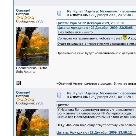
Quangel
Re: Культ "Адептус Механикус" - вселен
Ветеран
«
Ответ #145 :
22 Декабря 2009, 23:58:30 »
Сообщений: 7735
Цитата: Pipa от 22 Декабря 2009, 23:53:58
Цитата: Ариадна от 22 Декабря 2009, 23:28:08
Без любви все - ничто
Согласно материализьму, любовь = секс!
А ког
будет выращивать человеческие зародыши в инк
Правильно,а секс будет исключительно с девушк
Сaementarius Civitas
Solis Aeterna
«Осенний Ангел прячется в дождях. В листве янтарн
Quangel
Re: Культ "Адептус Механикус" - вселен
Ветеран
«
Ответ #146 :
23 Декабря 2009, 00:02:29 »
Сообщений: 7735
Цитата:
У Иванова Бог существует потому что возможен.
Бог и является оператором НИРа первого рода.
Иначе без Наблюдателя кто бы из этого источник
Нет,у Иванова
мир
существует,потому что возможе
Цитата: Ариадна от 22 Декабря 2009, 23:58:12