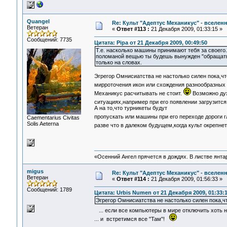
Quangel
Re: Культ "Адептус Механикус" - вселен
Ветеран
«
Ответ #113 :
21 Декабря 2009, 01:33:15 »
Сообщений: 7735
Цитата: Pipa от 21 Декабря 2009, 00:49:50
Т.е. насколько машины принимают тебя за своего.
поломаной вещью ты будешь вынужден "обращаться
только на словах.
Эгрегор Омнисиатства не настолько силен пока,ч
мирроточения икон или схождения разнообразных о
Механикус расчитывать не стоит.
Возможно дух
ситуациях,например при его появлении загрузится 
А на то,что турникеты будут
пропускать или машины при его переходе дороги г
Сaementarius Civitas
Solis Aeterna
разве что в далеком будущем,когда культ окрепнет
«Осенний Ангел прячется в дождях. В листве янтарн
migus
Re: Культ "Адептус Механикус" - вселен
Ветеран
«
Ответ #114 :
21 Декабря 2009, 01:56:33 »
Сообщений: 1789
Цитата: Urbis Numen от 21 Декабря 2009, 01:33:
Эгрегор Омнисиатства не настолько силен пока,ч
... если все компьютеры в мире отключить хоть 
... и встретимся все "Там"!