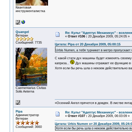
Квантовая
инструменталистка
Quangel
Re: Культ "Адептус Механикус" - вселен
Ветеран
«
Ответ #106 :
20 Декабря 2009, 05:24:05 »
Сообщений: 7735
Цитата: Pipa от 20 Декабря 2009, 05:00:15
Urbis Numen, а тебя турникет в метро пропускает
C какой стати дух машины будет изменять своему
каприза...
Дух машины отражает ее функцию в 
Хотя если бы речь шла о некоем действительно 
Сaementarius Civitas
Solis Aeterna
«Осенний Ангел прячется в дождях. В листве янтарн
Pipa
Re: Культ "Адептус Механикус" - вселен
Администратор
«
Ответ #107 :
20 Декабря 2009, 06:03:09 »
Ветеран
Цитата: Urbis Numen от 20 Декабря 2009, 05:24:
Сообщений: 3660
Хотя если бы речь шла о некоем действительно 