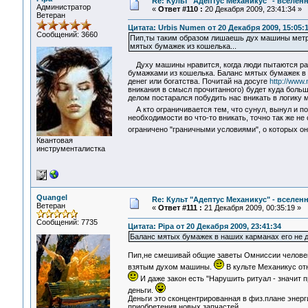
Re: Культ "Адептус Механикус" - вселен
Администратор
«
Ответ #110 :
20 Декабря 2009, 23:41:34 »
Ветеран
Цитата: Urbis Numen от 20 Декабря 2009, 15:05:
Сообщений: 3660
Пип,ты таким образом лишаешь дух машины метро
мятых бумажек из кошелька...
Духу машины нравится, когда люди пытаются разо
бумажками из кошелька. Баланс мятых бумажек в н
денег или богатства. Почитай на досуге
http://www.
вникания в смысл прочитанного) будет куда больш
делом постарался побудить нас вникать в логику м
А кто ограничивается тем, что сунул, вынул и п
необходимости во что-то вникать, точно так же не 
ограничено "граничными условиями", о которых он
Квантовая
инструменталистка
Quangel
Re: Культ "Адептус Механикус" - вселен
Ветеран
«
Ответ #111 :
21 Декабря 2009, 00:35:19 »
Сообщений: 7735
Цитата: Pipa от 20 Декабря 2009, 23:41:34
Баланс мятых бумажек в наших карманах его не до
Пип,не смешивай общие заветы Омниссии человеку
взятым духом машины.
В культе Механикус от
И даже закон есть "Нарушить ритуал - значит 
деньги.
Деньги это сконцентрированная в физ.плане энерг
приобретения новых запчастей.