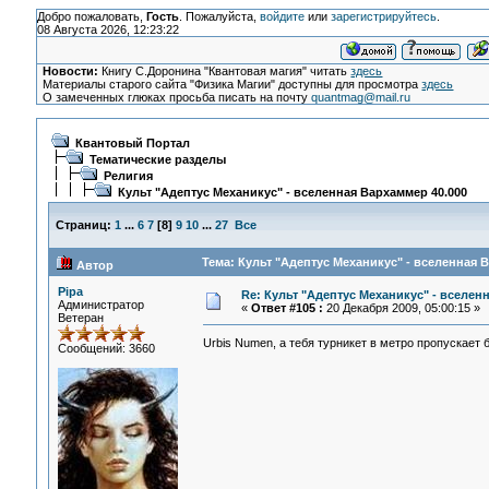
Добро пожаловать,
Гость
. Пожалуйста,
войдите
или
зарегистрируйтесь
.
08 Августа 2026, 12:23:22
Новости:
Книгу С.Доронина "Квантовая магия" читать
здесь
Материалы старого сайта "Физика Магии" доступны для просмотра
здесь
О замеченных глюках просьба писать на почту
quantmag@mail.ru
Квантовый Портал
Тематические разделы
Религия
Культ "Адептус Механикус" - вселенная Вархаммер 40.000
Страниц:
1
...
6
7
[
8
]
9
10
...
27
Все
Тема: Культ "Адептус Механикус" - вселенная 
Автор
Pipa
Re: Культ "Адептус Механикус" - вселен
Администратор
«
Ответ #105 :
20 Декабря 2009, 05:00:15 »
Ветеран
Urbis Numen, а тебя турникет в метро пропускает
Сообщений: 3660