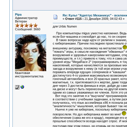
Pipa
Re: Культ "Адептус Механикус" - вселен
Администратор
«
Ответ #115 :
21 Декабря 2009, 04:02:43 »
Ветеран
для Urbis Numen
Сообщений: 3660
Про компьютеры migus уместно напомнил. Ведь 
если Бог-машина и снизойдет до нас, то он скоре
В таких вопросах надо идти от религии к знанию,
с киберпанками. Причем последнее проистекало от
внешнему антуражу, похожему на металлистов
"ломать" игры, в смысле нахождения "обманных" 
вооружения и здоровья хакерскими методами, отк
преимуществ, и т.п.) привело к тому, что я сама 
уровня игры "MegaRace 2" (программировать я тог
накоплений, которые начисляются за призовые ме
заезда и вооружение к нему (в той игре игроки у
поражать впереди едущих соперников и "какашки" 
Квантовая
достигнутого 4-го уровня максимально возможную 
инструменталистка
гоночный автомобиль и все 20 красных ракет, кот
магнитные, т.к. притягиваются к жертве, даже тогд
дня через 3 достигла финиша в игре, дойдя до са
на диске и могут быть перенесены на другой комп
одним из самых уважаемых ее членов. Хотя это у
Вот под это занятие я и "выучила" программирова
в соответствии с учебными задачами, а путем раз
получилось, что язык ассемблера x86 я познала р
"аналитичность" мышления, которая бывает так 
Нынче я уже не киберпанк, поскольку киберпанки
повзрослели. Но дух киберпанка живет во мне!
обеспечение (сама же его и краду), переводя его 
прошлые способности всегда находят спрос. И мой
поступаю при этом плохо, но отнюдь не по понятия