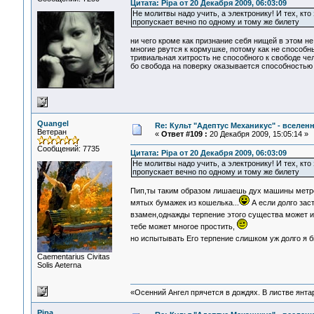
Цитата: Pipa от 20 Декабря 2009, 06:03:09
Не молитвы надо учить, а электронику! И тех, кто з
пропускает вечно по одному и тому же билету
ни чего кроме как признание себя нищей в этом не 
многие рвутся к кормушке, потому как не способны
тривиальная хитрость не способного к свободе чел
бо свобода на поверку оказывается способностью 
Quangel
Re: Культ "Адептус Механикус" - вселен
Ветеран
«
Ответ #109 :
20 Декабря 2009, 15:05:14 »
Сообщений: 7735
Цитата: Pipa от 20 Декабря 2009, 06:03:09
Не молитвы надо учить, а электронику! И тех, кто з
пропускает вечно по одному и тому же билету
Пип,ты таким образом лишаешь дух машины метроп
мятых бумажек из кошелька...
А если долго заст
взамен,однажды терпение этого существа может и
тебе может многое простить,
но испытывать Его терпение слишком уж долго я бы
Сaementarius Civitas
Solis Aeterna
«Осенний Ангел прячется в дождях. В листве янтарн
Pipa