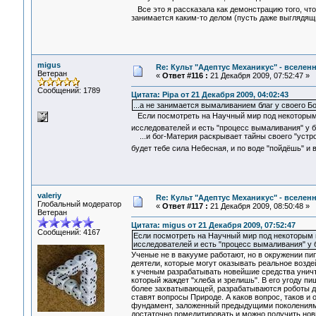
Все это я рассказала как демонстрацию того, что
занимается каким-то делом (пусть даже выглядящи
migus
Re: Культ "Адептус Механикус" - вселен
Ветеран
«
Ответ #116 :
21 Декабря 2009, 07:52:47 »
Сообщений: 1789
Цитата: Pipa от 21 Декабря 2009, 04:02:43
...а не занимается вымаливанием благ у своего Бо
Если посмотреть на Научный мир под некоторым 
исследователей и есть "процесс вымаливания" у 
...и бог-Материя раскрывает тайны своего "устро
будет тебе сила Небесная, и по воде "пойдёшь" и 
valeriy
Re: Культ "Адептус Механикус" - вселен
Глобальный модератор
«
Ответ #117 :
21 Декабря 2009, 08:50:48 »
Ветеран
Цитата: migus от 21 Декабря 2009, 07:52:47
Сообщений: 4167
Если посмотреть на Научный мир под некоторым 
исследователей и есть "процесс вымаливания" у 
Ученые не в вакууме работают, но в окружении пип
деятели, которые могут оказывать реальное возде
к ученым разрабатывать новейшие средства уничто
который жаждет "хлеба и зрелишь". В его угоду 
более захватывающей, разрабатываются роботы дл
ставят вопросы Природе. А каков вопрос, таков и 
фундамент, заложенный предыдущими поколениями 
достаточно помедитировать и можно получить новые