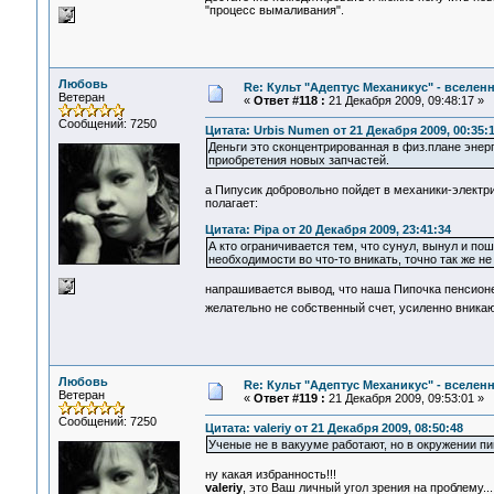
"процесс вымаливания".
Любовь
Re: Культ "Адептус Механикус" - вселен
Ветеран
«
Ответ #118 :
21 Декабря 2009, 09:48:17 »
Сообщений: 7250
Цитата: Urbis Numen от 21 Декабря 2009, 00:35:
Деньги это сконцентрированная в физ.плане энер
приобретения новых запчастей.
а Пипусик добровольно пойдет в механики-электрик
полагает:
Цитата: Pipa от 20 Декабря 2009, 23:41:34
А кто ограничивается тем, что сунул, вынул и пош
необходимости во что-то вникать, точно так же не 
напрашивается вывод, что наша Пипочка пенсионер
желательно не собственный счет, усиленно вника
Любовь
Re: Культ "Адептус Механикус" - вселен
Ветеран
«
Ответ #119 :
21 Декабря 2009, 09:53:01 »
Сообщений: 7250
Цитата: valeriy от 21 Декабря 2009, 08:50:48
Ученые не в вакууме работают, но в окружении пип
ну какая избранность!!!
valeriy
, это Ваш личный угол зрения на проблему...