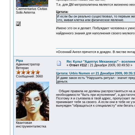
Т.е. для ДМ метрополитена является жизненно н
Сaementarius Civitas
Цитата:
Solis Aeterna
И если бы он реально существовал, то первым же 
это, живая клетка или физическое явление.
Имено это он и делает. Побуждает человека к умн
найденного знания для наполнения своего мелког
«Осенний Ангел прячется в дождях. В листве янтарн
Pipa
Re: Культ "Адептус Механикус" - вселен
Администратор
«
Ответ #112 :
21 Декабря 2009, 00:49:50 »
Ветеран
Цитата: Urbis Numen от 21 Декабря 2009, 00:35:
Сообщений: 3660
И даже закон есть "Нарушить ритуал - значит пре
деньги.
Общие правила не должны распростаняться на 
необходимости "быть при исполнении", а достаточ
Поэтому я и съязвила в твой адрес, пропускает л
принимают тебя за своего. А если они в тебе не 
вынужден "обращаться к специалисту" или бегать 
Квантовая
инструменталистка