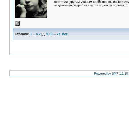
знаете ли, другим ученым свойственны иные взляд
не денежных затрат из вне... а то, как используют
Страниц:
1
...
6
7
[
8
]
9
10
...
27
Все
Powered by SMF 1.1.10