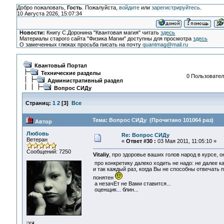
Добро пожаловать,
Гость
. Пожалуйста,
войдите
или
зарегистрируйтесь
.
10 Августа 2026, 15:07:34
Новости:
Книгу С.Доронина "Квантовая магия" читать
здесь
Материалы старого сайта "Физика Магии" доступны для просмотра
здесь
О замеченных глюках просьба писать на почту
quantmag@mail.ru
Квантовый Портал
Технические разделы
0 Пользовател
Административный раздел
Вопрос СИДу
Страниц:
1
2
[
3
]
Все
Тема: Вопрос СИДу (Прочитано 101064 раз)
Автор
Любовь
Re: Вопрос СИДу
Ветеран
«
Ответ #30 :
03 Мая 2011, 11:05:10 »
Сообщений: 7250
Vitaliy
, про здоровье ваших голов народ в курсе, 
про конкретику далеко ходить не надо: не далее 
и так каждый раз, когда Вы не способны отвечать 
понятен
а незачЕт не Вами ставится...
оценщик... блин...