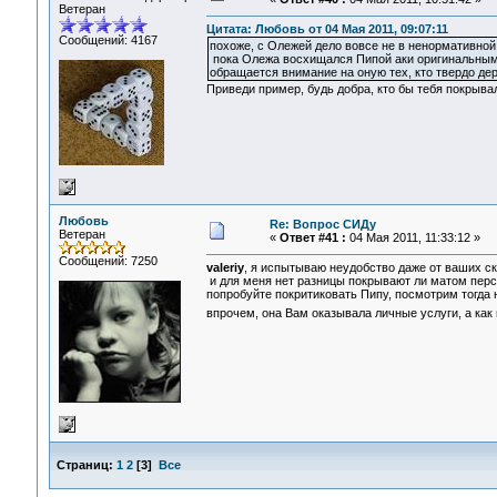
Ветеран
Цитата: Любовь от 04 Мая 2011, 09:07:11
Сообщений: 4167
похоже, с Олежей дело вовсе не в ненормативной 
пока Олежа восхищался Пипой аки оригинальным 
обращается внимание на оную тех, кто твердо д
Приведи пример, будь добра, кто бы тебя покрыва
Любовь
Re: Вопрос СИДу
Ветеран
«
Ответ #41 :
04 Мая 2011, 11:33:12 »
Сообщений: 7250
valeriy
, я испытываю неудобство даже от ваших ска
и для меня нет разницы покрывают ли матом персо
попробуйте покритиковать Пипу, посмотрим тогда н
впрочем, она Вам оказывала личные услуги, а как
Страниц:
1
2
[
3
]
Все