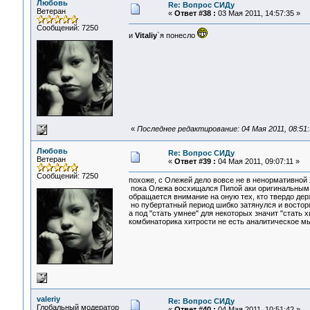
Любовь
Re: Вопрос СИДу
Ветеран
«
Ответ #38 :
03 Мая 2011, 14:57:35 »
Сообщений: 7250
и
Vitaliy
`я понесло
«
Последнее редактирование: 04 Мая 2011, 08:51
Любовь
Re: Вопрос СИДу
Ветеран
«
Ответ #39 :
04 Мая 2011, 09:07:11 »
Сообщений: 7250
похоже, с Олежей дело вовсе не в ненормативной л
пока Олежа восхищался Пипой аки оригинальным м
обращается внимание на оную тех, кто твердо держ
но пубертатный период шибко затянулся и восторг 
а под "стать умнее" для некоторых значит "стать х
комбинаторика хитрости не есть аналитическое м
valeriy
Re: Вопрос СИДу
Глобальный модератор
«
Ответ #40 :
04 Мая 2011, 10:51:42 »