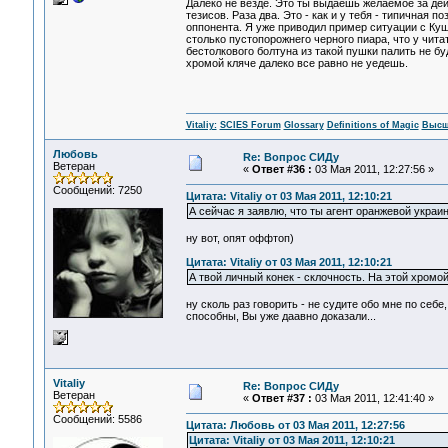
Далеко не везде. Это ты выдаешь желаемое за дей
тезисов. Раза два. Это - как и у тебя - типичная 
оппонента. Я уже приводил пример ситуации с Куш
столько пустопорожнего черного пиара, что у чит
бестолкового болтуна из такой пушки палить не буд
хромой кляче далеко все равно не уедешь.
Vitaliy:
SCIES Forum
Glossary
Definitions of Magic
Высш
Любовь
Re: Вопрос СИДу
Ветеран
«
Ответ #36 :
03 Мая 2011, 12:27:56 »
Сообщений: 7250
Цитата: Vitaliy от 03 Мая 2011, 12:10:21
А сейчас я заявлю, что ты агент оранжевой украи
ну вот, опят оффтоп)
Цитата: Vitaliy от 03 Мая 2011, 12:10:21
А твой личный конек - склочность. На этой хромо
ну сколь раз говорить - не судите обо мне по себе
способны, Вы уже даавно доказали...
Vitaliy
Re: Вопрос СИДу
Ветеран
«
Ответ #37 :
03 Мая 2011, 12:41:40 »
Сообщений: 5586
Цитата: Любовь от 03 Мая 2011, 12:27:56
Цитата: Vitaliy от 03 Мая 2011, 12:10:21