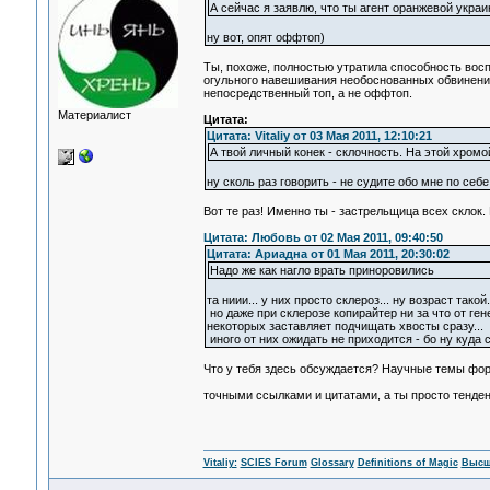
А сейчас я заявлю, что ты агент оранжевой укра
ну вот, опят оффтоп)
Ты, похоже, полностью утратила способность во
огульного навешивания необоснованных обвинений.
непосредственный топ, а не оффтоп.
Материалист
Цитата:
Цитата: Vitaliy от 03 Мая 2011, 12:10:21
А твой личный конек - склочность. На этой хромо
ну сколь раз говорить - не судите обо мне по себе
Вот те раз! Именно ты - застрельщица всех склок. 
Цитата: Любовь от 02 Мая 2011, 09:40:50
Цитата: Ариадна от 01 Мая 2011, 20:30:02
Надо же как нагло врать приноровились
та ниии... у них просто склероз... ну возраст такой.
но даже при склерозе копирайтер ни за что от ге
некоторых заставляет подчищать хвосты сразу...
иного от них ожидать не приходится - бо ну куда 
Что у тебя здесь обсуждается? Научные темы фор
точными ссылками и цитатами, а ты просто тенд
Vitaliy:
SCIES Forum
Glossary
Definitions of Magic
Высш