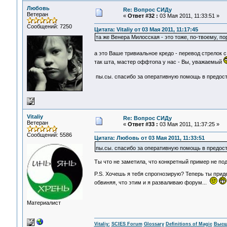
Любовь
Re: Вопрос СИДу
Ветеран
«
Ответ #32 :
03 Мая 2011, 11:33:51 »
Сообщений: 7250
Цитата: Vitaliy от 03 Мая 2011, 11:17:45
та же Венера Милосская - это тоже, по-твоему, п
а это Ваше тривиальное кредо - перевод стрелок 
так шта, мастер оффтопа у нас - Вы, уважаемый
пы.сы. спасибо за оперативную помощь в предос
Vitaliy
Re: Вопрос СИДу
Ветеран
«
Ответ #33 :
03 Мая 2011, 11:37:25 »
Сообщений: 5586
Цитата: Любовь от 03 Мая 2011, 11:33:51
пы.сы. спасибо за оперативную помощь в предос
Ты что не заметила, что конкретный пример не под
P.S. Хочешь я тебя спрогнозирую? Теперь ты приде
обвиняя, что этим и я разваливаю форум...
Материалист
Vitaliy:
SCIES Forum
Glossary
Definitions of Magic
Высш