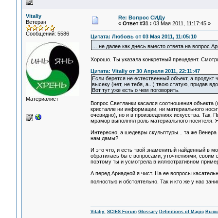
Vitaliy
Re: Вопрос СИДу
Ветеран
«
Ответ #31 :
03 Мая 2011, 11:17:45 »
Сообщений: 5586
Цитата: Любовь от 03 Мая 2011, 11:05:10
… не далее как днесь вместо ответа на вопрос А
Хорошо. Ты указала конкретный прецедент. Смотри
Цитата: Vitaliy от 30 Апреля 2011, 22:11:47
Если берется не естественный объект, а продукт 
высеку (нет, не тебя, а...) твою статую, придав
Вот тут уже есть о чем поговорить.
Материалист
Вопрос Светланки касался соотношения объекта (
кристалле ни информации, ни материального носит
очевидно), но и в произведениях искусства. Так,
мрамор выполнял роль материального носителя. Я 
Интересно, а шедевры скульптуры... та же Венера
нам дамы?
И это что, и есть твой знаменитый найденный в м
обратилась бы с вопросами, уточнениями, своим в
поэтому ты и усмотрела в иллюстративном примере
А перед Ариадной я чист. На ее вопросы касатель
полностью и обстоятельно. Так и кто же у нас за
Vitaliy:
SCIES Forum
Glossary
Definitions of Magic
Высш