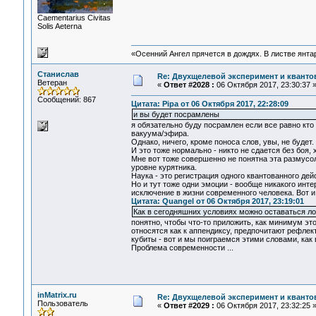
Сaementarius Civitas
Solis Aeterna
«Осенний Ангел прячется в дождях. В листве янтарн
Станислав
Re: Двухщелевой эксперимент и кванто
Ветеран
«
Ответ #2028 :
06 Октября 2017, 23:30:37 
Сообщений: 867
Цитата: Pipa от 06 Октября 2017, 22:28:09
и вы будет посрамлены
я обязательно буду посрамлен если все равно кт
вакуума/эфира.
Однако, ничего, кроме поноса слов, увы, не будет.
И это тоже нормально - никто не сдается без боя, 
Мне вот тоже совершенно не понятна эта размусол
уровне курятника.
Наука - это регистрация одного квантованного дей
Но и тут тоже одни эмоции - вообще никакого инт
исключение в жизни современного человека. Вот 
Цитата: Quangel от 06 Октября 2017, 23:19:01
Как в сегодняшних условиях можно оставаться л
понятно, чтобы что-то приложить, как минимум это
относятся как к аппендиксу, предпочитают рефлек
кубиты - вот и мы поиграемся этими словами, как в
Проблема современности ...
inMatrix.ru
Re: Двухщелевой эксперимент и кванто
Пользователь
«
Ответ #2029 :
06 Октября 2017, 23:32:25 