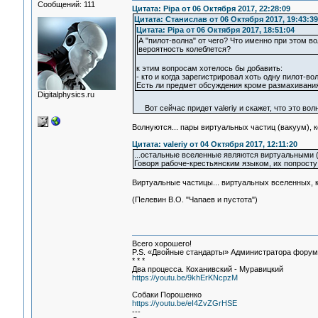
Сообщений: 111
Цитата: Pipa от 06 Октября 2017, 22:28:09
Цитата: Станислав от 06 Октября 2017, 19:43:39
Цитата: Pipa от 06 Октября 2017, 18:51:04
А "пилот-волна" от чего? Что именно при этом во
вероятность колеблется?
к этим вопросам хотелось бы добавить:
- кто и когда зарегистрировал хоть одну пилот-во
Есть ли предмет обсуждения кроме размахивания 
Digitalphysics.ru
Вот сейчас придет valeriy и скажет, что это вол
Волнуются... пары виртуальных частиц (вакуум), к
Цитата: valeriy от 04 Октября 2017, 12:11:20
...остальные вселенные являются виртуальными
Говоря рабоче-крестьянским языком, их попросту 
Виртуальные частицы... виртуальных вселенных, к
(Пелевин В.О. "Чапаев и пустота")
Всего хорошего!
P.S. «Двойные стандарты» Администратора форума 
* * *
Два процесса. Коханивский - Муравицкий
https://youtu.be/9khErKNcpzM
Собаки Порошенко
https://youtu.be/eI4ZvZGrHSE
---