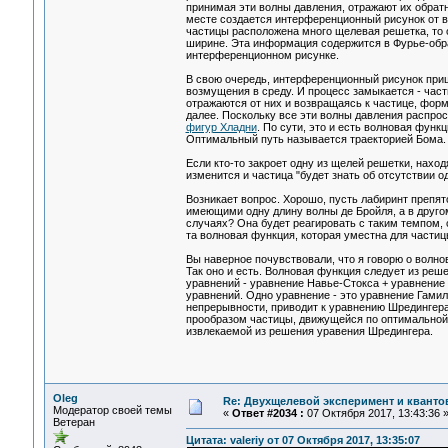
принимая эти волны давления, отражают их обратн
месте создается интерференционный рисунок от в
частицы расположена много щелевая решетка, то 
ширине. Эта информация содержится в Фурье-обра
интерференционном рисунке.
В свою очередь, интерференционный рисунок при
возмущения в среду. И процесс замыкается - час
отражаются от них и возвращаясь к частице, фо
далее. Поскольку все эти волны давления распрос
фигур Хладни
. По сути, это и есть волновая фун
Оптимальный путь называется траекторией Бома.
Если кто-то закроет одну из щелей решетки, нахо
изменится и частица "будет знать об отсутствии 
Возникает вопрос. Хорошо, пусть лабиринт препят
имеющими одну длину волны де Бройля, а в другом
случаях? Она будет реагировать с таким темпом, 
та волновая функция, которая уместна для частиц
Вы наверное почувствовали, что я говорю о волно
Так оно и есть. Волновая функция следует из ре
уравнений - уравнение Навье-Стокса + уравнение
уравнений. Одно уравнение - это уравнение Гамил
непрерывности, приводит к уравнению Шредингера)
прообразом частицы, движущейся по оптимальной,
извлекаемой из решения уравения Шредингера.
Oleg
Re: Двухщелевой эксперимент и кванто
Модератор своей темы
«
Ответ #2034 :
07 Октября 2017, 13:43:36 
Ветеран
Цитата: valeriy от 07 Октября 2017, 13:35:07