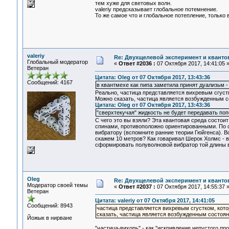
тем хуже для световых волн.
valeriy предсказывает глобальное потемнение.
То же самое что и глобальное потепление, только 
valeriy
Re: Двухщелевой эксперимент и кванто
Глобальный модератор
«
Ответ #2036 :
07 Октября 2017, 14:41:05 
Ветеран
Цитата: Oleg от 07 Октября 2017, 13:43:36
Сообщений: 4167
в квантмехе как пипа заметила принят дуализьм -
Реально, частица представляется вихревым сгустк
Можно сказать, частица является возбужденным с
Цитата: Oleg от 07 Октября 2017, 13:43:36
"сверхтекучая" жидкость не будет передавать по
С чего это вы взяли? Эта квантовая среда состои
спинами, противоположно ориентированными. По с
вибратору (вспомните ранние теории Гюйгенса). В
скажем 10 метров? Как говаривал Шерок Холмс - в
сформировать полуволновой вибратор той длины в
Oleg
Re: Двухщелевой эксперимент и кванто
Модератор своей темы
«
Ответ #2037 :
07 Октября 2017, 14:55:37 
Ветеран
Цитата: valeriy от 07 Октября 2017, 14:41:05
Сообщений: 8943
частица представляется вихревым сгустком, кото
сказать, частица является возбужденным состоя
Йожык в нирване
"частица-вихорь" - как "искривление непустого про