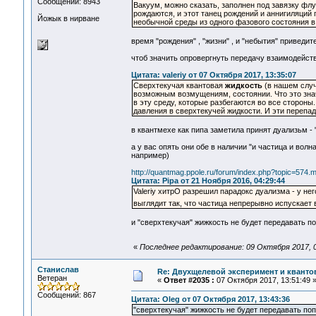
Сообщений: 8943
Вакуум, можно сказать, заполнен под завязку фл
рождаются, и этот танец рождений и аннигиляций
Йожык в нирване
необычной среды из одного фазового состояния в
время "рождения" , "жизни" , и "небытия" приведит
чтоб значить опровергнуть передачу взаимодейств
Цитата: valeriy от 07 Октября 2017, 13:35:07
Сверхтекучая квантовая
жидкость
(в нашем случ
возможным возмущениям, состоянии. Что это знач
в эту среду, которые разбегаются во все сторон
давления в сверхтекучей жидкости. И эти перепа
в квантмехе как пипа заметила принят дуализьм - 
а у вас опять они обе в наличии "и частица и вол
например)
http://quantmag.ppole.ru/forum/index.php?topic=57
Цитата: Pipa от 21 Ноября 2016, 04:29:44
Valeriy хитрО разрешил парадокс дуализма - у не
выглядит так, что частица непрерывно испускае
и "сверхтекучая" жижкость не будет передавать п
«
Последнее редактирование: 09 Октября 2017, 0
Станислав
Re: Двухщелевой эксперимент и кванто
Ветеран
«
Ответ #2035 :
07 Октября 2017, 13:51:49 
Сообщений: 867
Цитата: Oleg от 07 Октября 2017, 13:43:36
"сверхтекучая" жижкость не будет передавать по