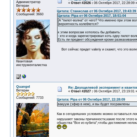
Администратор
«
Ответ #2026 :
06 Октября 2017, 22:28:09 
Ветеран
Цитата: Станислав от 06 Октября 2017, 19:43:39
Сообщений: 3660
Цитата: Pipa от 06 Октября 2017, 18:51:04
А "пилот-волна" от чего? Что именно при этом во
вероятность колеблется?
к этим вопросам хотелось бы добавить:
- кто и когда зарегистрировал хоть одну пилот-вол
Есть ли предмет обсуждения кроме размахивания 
Вот сейчас придет valeriy и скажет, что это волн
Квантовая
инструменталистка
Quangel
Re: Двухщелевой эксперимент и кванто
Ветеран
«
Ответ #2027 :
06 Октября 2017, 23:19:01 
Сообщений: 7733
Цитата: Pipa от 06 Октября 2017, 22:28:09
вакуум (эфир в нем), и вы будет посрамлены
Как в сегодняшних условиях можно оставаться л
нарушают законы причинности,какие после этого
общества "Все из кубита",чтобы достижения нелок