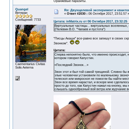
Оранжевые паразиты.
Quangel
Re: Двухщелевой эксперимент и кванто
Ветеран
«
Ответ #2030 :
06 Октября 2017, 23:51:57 
Сообщений: 7733
Цитата: inMatrix.ru от 06 Октября 2017, 23:32:25
Виртуальные частицы... виртуальных вселенных, к
(Пелевин В.О. "Чапаев и пустота")
"Писцы Акаши" все-равно все запишут в своих ск
Звонком".
Цитата:
Сперва непонятно было, что именно происходит, н
котором говорил Капустин.
Сaementarius Civitas
«Последний Звонок…»
Solis Aeterna
Звон этот и был той самой трещиной. Словно бы в
злые человечки установили по маленькому звоночк
телескоп или микроскоп не помогли бы найти место
Звон все время нарастал, и вскоре мне сделалось 
просто до того, как Капустин нажал на кнопку, мы
слышать однообразный вой ветра или журчание во