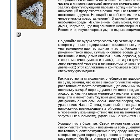
частиц и ни капли материи) является значительно
завязку флуктуирующими парами частиц и античаст
аннигиляций продолжается вечно. Ученые ставят 
состояния в другое. Но подобные события имели 
человеческим представлениям). В данный момент 
необычной среды. Исключением, быть может, мог
дыры, напрмсер), где под влиянием неимоверных 
Вспомните рисунки черных дыр, с вырывающимся 
Но давайте не будем затрагивать эту экзотику, а 
которого ученые предпринимают неимоверные усил
уничтожениями пар частиц и античастиц. Каждая ч
рождении такой пары, сумма их спинов всегда цел
частицами с полуцелым спином. Таким образом, р
(теперь мы очень умные и знаем), частицы с цел
энергетический уровень в неимоверном их количе
давлениях) этот коллективный конгломерат может 
сверхтекучую жидкость.
Как известно из стандартных учебников по гидро
по сути, означат, что если в каком-то участке жи
расстояния от места возмущения. Для обычных жи
поскольку каждый перепад давления сопровождаетс
жидкости, картина резко меняется - незначительн
ведь это и может быть "жутким действием на расст
дискуссиях с Нильсом Бором. Забегая вперед, зам
уравнением Навье-Стокса, квантовый потенциал 
напряжения, возникающие в этой сверхтекучей ср
мгновенному взаимодействию частиц на значитель
запутанных ансамблях), удаленных на значительн
Хорошо, пусть будет так. Сверхтекучая квантовая
сверхчувствительном, к возможным возмущениям, с
постоянно вносит возмущения в эту среду, которы
которые создают перепады давления в сверхтекуч
расстояния. Что бы это могло значить? Прежде вс