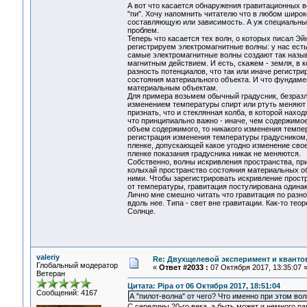
А вот что касается обнаружения гравитационных в
"пи". Хочу напомнить читателю что в любом широ
составляющую или зависимость. А уж специальным
проблем.
Теперь что касается тех волн, о которых писал Э
регистрируем электромагнитные волны: у нас ест
самые электромагнитные волны создают так назыв
магнитным действием. И есть, скажем - земля, в к
разность потенциалов, что так или иначе регистр
состояния материального объекта. И что фундаме
материальным объектам.
Для примера возьмем обычный градусник, безразли
изменением температуры спирт или ртуть меняют 
признать, что и стеклянная колба, в которой нах
что принципиально важно - иначе, чем содержимо
объем содержимого, то никакого изменения темпе
регистрация изменения температуры градусником, 
пленке, допускающей какое угодно изменение свое
пленке показания градусника никак не меняются.
Собственно, волны искривления пространства, пр
колыхай пространство состояния материальных об
ними. Чтобы зарегистрировать искривление простр
от температуры, гравитация постулирована одина
Лично мне смешно читать что гравитация по разн
вдоль нее. Типа - свет вне гравитации. Как-то тео
Солнце.
valeriy
Re: Двухщелевой эксперимент и кванто
Глобальный модератор
«
Ответ #2033 :
07 Октября 2017, 13:35:07 
Ветеран
Цитата: Pipa от 06 Октября 2017, 18:51:04
Сообщений: 4167
А "пилот-волна" от чего? Что именно при этом во
С середины 20-го века, а быть может и немного р