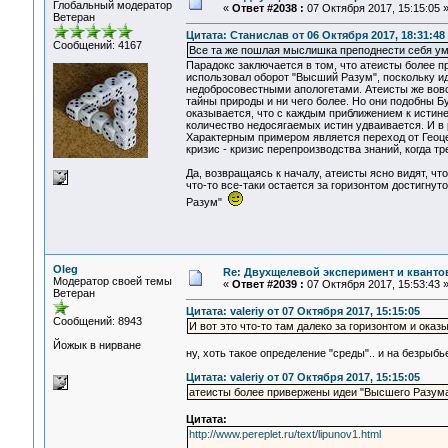
Глобальный модератор
«
Ответ #2038 :
07 Октября 2017, 15:15:05 
Ветеран
Цитата: Станислав от 06 Октября 2017, 18:31:48
Сообщений: 4167
Все та же пошлая мыслишка преподнести себя ум
Парадокс заключается в том, что атеисты более п
использовал оборот "Высший Разум", поскольку иде
недобросовестными апологетами. Атеисты же вовс
тайны природы и ни чего более. Но они подобны Бу
оказывается, что с каждым приближением к истине
количество недосягаемых истин удваивается. И в р
Характерным примером является переход от Геоцен
кризис - кризис перепроизводства знаний, когда т
Да, возвращаясь к началу, атеисты ясно видят, чт
что-то все-таки остается за горизонтом достигнут
Разум"
Oleg
Re: Двухщелевой эксперимент и кванто
Модератор своей темы
«
Ответ #2039 :
07 Октября 2017, 15:53:43 
Ветеран
Цитата: valeriy от 07 Октября 2017, 15:15:05
Сообщений: 8943
И вот это что-то там далеко за горизонтом и ока
Йожык в нирване
ну, хоть такое определение "среды".. и на безрыбье
Цитата: valeriy от 07 Октября 2017, 15:15:05
атеисты более привержены идеи "Высшего Разума
Цитата:
http://www.pereplet.ru/text/lipunov1.html