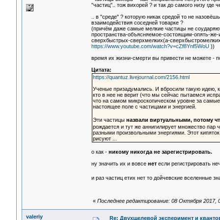
"частиц".. тож вихорей ? и так до самого низу где
.. в "среде" ? которую никак средой то не назовёш
взаимодействия соседней товарке ?
(причём даже самые мелкие частицы не соударяют
пространства-объясняемое-состоящим-опять-же-и
сверхбыстрых-сверхмелких(а-сверхбыстромелких-"поле
https://www.youtube.com/watch?v=cZf8Ynf5WoU
))
время их жизни-смерти вы привести не можете - п
Цитата:
https://quantuz.livejournal.com/2156.html
Ученые призадумались. И вбросили такую идею, ко
кто в нее не верит (что мы сейчас пытаемся испр
что на самом микроскопическом уровне за самые
настоящее поле с частицами и энергией.
Эти частицы
назвали виртуальными, потому ч
рождается и тут же аннигилирует множество пар ч
разными произвольными энергиями. Этот кипяток
рисуют ...
о как -
никому никогда не зарегистрировать.
ну значить их и вовсе
нет
если регистрировать не
и раз частиц етих нет то дойчевские вселенные з
«
Последнее редактирование: 08 Октября 2017, 0
valeriy
Re: Двухщелевой эксперимент и кванто