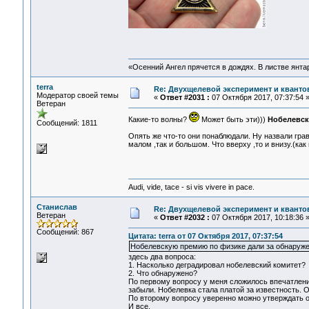
«Осенний Ангел прячется в дождях. В листве янтарн
terra
Re: Двухщелевой эксперимент и кванто
Модератор своей темы
«
Ответ #2031 :
07 Октября 2017, 07:37:54 
Ветеран
Какие-то волны?
Может быть эти)))
Нобелевск
Сообщений: 1811
Опять же что-то они понаблюдали. Ну назвали гра
малом ,так и большом. Что вверху ,то и внизу.(ка
Audi, vide, tace - si vis vivere in pace.
Станислав
Re: Двухщелевой эксперимент и кванто
Ветеран
«
Ответ #2032 :
07 Октября 2017, 10:18:36 
Сообщений: 867
Цитата: terra от 07 Октября 2017, 07:37:54
Нобелевскую премию по физике дали за обнаруже
здесь два вопроса:
1. Насколько деградировал нобелевский комитет?
2. Что обнаружено?
По первому вопросу у меня сложилось впечатление
забыли. Нобелевка стала платой за известность. 
По второму вопросу уверенно можно утверждать од
И все.