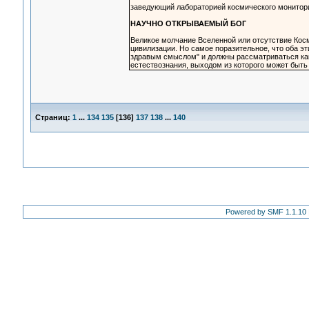
заведующий лабораторией космического монитор
НАУЧНО ОТКРЫВАЕМЫЙ БОГ
Великое молчание Вселенной или отсутствие Кос
цивилизации. Но самое поразительное, что оба э
здравым смыслом" и должны рассматриваться как
естествознания, выходом из которого может быть
Страниц:
1
...
134
135
[
136
]
137
138
...
140
Powered by SMF 1.1.10