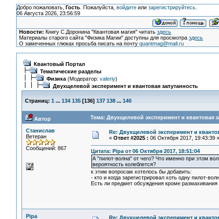
Добро пожаловать,
Гость
. Пожалуйста,
войдите
или
зарегистрируйтесь
.
06 Августа 2026, 23:56:59
Новости:
Книгу С.Доронина "Квантовая магия" читать
здесь
Материалы старого сайта "Физика Магии" доступны для просмотра
здесь
О замеченных глюках просьба писать на почту
quantmag@mail.ru
Квантовый Портал
Тематические разделы
Физика
(Модератор:
valeriy
)
Двухщелевой эксперимент и квантовая запутанность
Страниц:
1
...
134
135
[
136
]
137
138
...
140
Тема: Двухщелевой эксперимент и квантовая з
Автор
Станислав
Re: Двухщелевой эксперимент и кванто
Ветеран
«
Ответ #2025 :
06 Октября 2017, 19:43:39 
Сообщений: 867
Цитата: Pipa от 06 Октября 2017, 18:51:04
А "пилот-волна" от чего? Что именно при этом вол
вероятность колеблется?
к этим вопросам хотелось бы добавить:
- кто и когда зарегистрировал хоть одну пилот-вол
Есть ли предмет обсуждения кроме размахивания я
Pipa
Re: Двухщелевой эксперимент и кванто