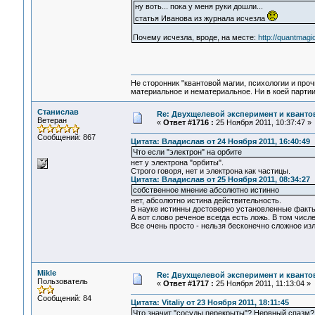
ну воть... пока у меня руки дошли...
статья Иванова из журнала исчезла
Почему исчезла, вроде, на месте:
http://quantmag
Не сторонник "квантовой магии, психологии и проч
материальное и нематериальное. Ни в коей партии
Станислав
Re: Двухщелевой эксперимент и кванто
Ветеран
«
Ответ #1716 :
25 Ноября 2011, 10:37:47 »
Сообщений: 867
Цитата: Владислав от 24 Ноября 2011, 16:40:49
Что если "электрон" на орбите
нет у электрона "орбиты".
Строго говоря, нет и электрона как частицы.
Цитата: Владислав от 25 Ноября 2011, 08:34:27
собственное мнение абсолютно истинно
нет, абсолютно истина действительность.
В науке истинны достоверно установленные факты
А вот слово реченое всегда есть ложь. В том числ
Все очень просто - нельзя бесконечно сложное и
Mikle
Re: Двухщелевой эксперимент и кванто
Пользователь
«
Ответ #1717 :
25 Ноября 2011, 11:13:04 »
Сообщений: 84
Цитата: Vitaliy от 23 Ноября 2011, 18:11:45
Что значит "сосуды перекрыты"? Нервный спазм