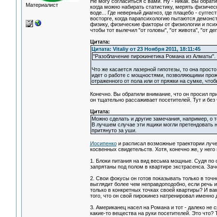
Не могу согласиться с вами. Ну - никак. Вы обрат
Материалист
когда можно набирать статистику, мерять физическ
воде... Где неверный диагноз, где плацебо - суггес
восторге, когда парапсихологию пытаются демонст
физику, физические факторы от физиологии и пси
чтобы тот вылечил "от головы", "от живота", "от деп
Цитата:
Цитата: Vitaliy от 23 Ноября 2011, 18:11:45
"Разоблачение пирокинетика Романа из Алматы".
Что же касается лазерной гипотезы, то она просто
идет о работе с мощностями, позволяющими прожи
отраженного от пола или от пряжки на сумке, что
Конечно. Вы обратили внимание, что он просил п
он тщательно рассаживает посетителей. Тут и без 
Цитата:
Можно сделать и другие замечания, например, о т
В лучшем случае эти ящики могли претендовать на
притянуто за уши.
Иосипенко
и расписал возможные траектории лучей
косвенных свидетельств. Хотя, конечно же, у нег
1. Блоки питания на вид весьма мощные. Судя по
запрятаны под полом в квартире экстрасенса. Зач
2. Свои фокусы он готов показывать только в точ
выглядит более чем неправдоподобно, если речь и
только в конкретных точках своей квартиры? И ва
того, что он свой пирокинез натренировал именно 
3. Американец насел на Романа и тот - далеко не 
какие-то вещества на руки посетителей. Это что? 