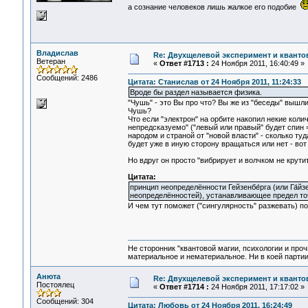
а сознание человеков лишь жалкое его подобие
Владислав
Re: Двухщелевой эксперимент и кванто
Ветеран
«
Ответ #1713 :
24 Ноября 2011, 16:40:49 »
Сообщений: 2486
Цитата: Станислав от 24 Ноября 2011, 11:24:33
Вроде бы раздел называется физика.
"Чушь" - это Вы про что? Вы же из "беседы" вышли 
Чушь?
Что если "электрон" на орбите накопил некие кол
непредсказуемо" ("левый или правый" будет спин =
народом и страной от "новой власти" - сколько ту
будет уже в иную сторону вращаться или нет - вот
Но вдруг он просто "вибрирует и волчком не крутит
Цитата:
принцип неопределённости Гейзенбе́рга (или Га́
неопределённостей), устанавливающее предел то
И чем тут поможет ("сингулярность" разжевать) по
Не сторонник "квантовой магии, психологии и проч
материальное и нематериальное. Ни в коей партии
Анюта
Re: Двухщелевой эксперимент и кванто
Постоялец
«
Ответ #1714 :
24 Ноября 2011, 17:17:02 »
Сообщений: 304
Цитата: Любовь от 24 Ноября 2011, 16:24:49