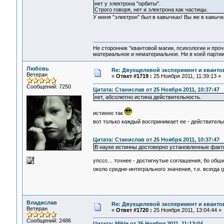
нет у электрона "орбиты".
Строго говоря, нет и электрона как частицы.
У меня "электрон" был в кавычках! Вы же в кавыч
Не сторонник "квантовой магии, психологии и проч
материальное и нематериальное. Ни в коей партии
Любовь
Re: Двухщелевой эксперимент и кванто
Ветеран
«
Ответ #1719 :
25 Ноября 2011, 11:39:13 »
Сообщений: 7250
Цитата: Станислав от 25 Ноября 2011, 10:37:47
нет, абсолютно истина действительность.
истинно так
вот только каждый воспринимает ее - действител
Цитата: Станислав от 25 Ноября 2011, 10:37:47
В науке истинны достоверно установленные факт
упссс... точнее - достигнутые соглашения, бо обш
около средне-интегрального значения, т.е. всегда 
Владислав
Re: Двухщелевой эксперимент и кванто
Ветеран
«
Ответ #1720 :
25 Ноября 2011, 13:04:44 »
Сообщений: 2486
Цитата: Mikle от 25 Ноября 2011, 11:13:04