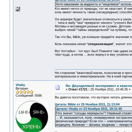
Хотя наказание за жадность и "нецелевое" испол
Кто имеет нечто от природы, тот не хвастает. И ник
коль имеет личность такие (незаурядные) способнос
Он априори будет значительно отличаться и умом
- типа в жабу "ква" превратит некоего "ученого Вит
Мотивы и мотивация разные и не схожие. Детские 
выброс некий "тайны запредельной" на публику, ч
Так что Вы, Mikle, уж излишне придаёте значение
Коль показана некая "
специализация
", значит это 
Вот Хоттабыч - тот крут был! Помните там цирке к
чёрт-куда, а потом ... всех вернул и ему упоённо
Не сторонник "квантовой магии, психологии и проч
материальное и нематериальное. Ни в коей партии
Vitaliy
Re: Двухщелевой эксперимент и кванто
Ветеран
«
Ответ #1721 :
25 Ноября 2011, 19:46:35 »
Сообщений: 5586
Вы давеча посетовали, что муторно читать длинны
Цитата: Mikle от 25 Ноября 2011, 11:13:04
Цитата: Vitaliy от 23 Ноября 2011, 18:11:45
Что значит "сосуды перекрыты"? Нервный спазм
… И, оказывается, поле, генерируемое экстрасен
физическая природа? Если это -- электромагнит
медицину. Физикам -- физика, медикам -- лекарств