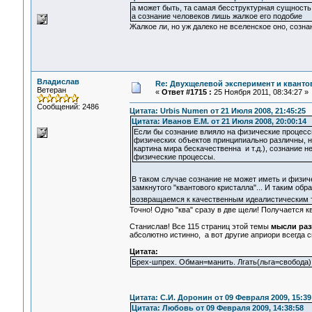
а может быть, та самая бесструктурная сущность
а сознание человеков лишь жалкое его подобие
Жалкое ли, но уж далеко не вселенское оно, созна
Владислав
Re: Двухщелевой эксперимент и кванто
Ветеран
«
Ответ #1715 :
25 Ноября 2011, 08:34:27 »
Сообщений: 2486
Цитата: Urbis Numen от 21 Июля 2008, 21:45:25
Цитата: Иванов Е.М. от 21 Июля 2008, 20:00:14
Если бы сознание влияло на физические процесс
физических объектов принципиально различны, н
картина мира бескачественна и т.д.), сознание 
физические процессы.
В таком случае сознание не может иметь и физич
замкнутого "квантового кристалла"... И таким о
возвращаемся к качественным идеалистическим
Точно! Одно "ква" сразу в две щели! Получается кв
Станислав! Все 115 страниц этой темы
мысли раз
абсолютно истинно, а вот другие априори всегда с
Цитата:
Брех-шпрех. Обман=манить. Лгать(льга=свобода). 
Цитата: С.И. Доронин от 09 Февраля 2009, 15:39
Цитата: Любовь от 09 Февраля 2009, 14:38:58