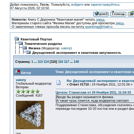
Добро пожаловать,
Гость
. Пожалуйста,
войдите
или
зарегистрируйтесь
.
07 Августа 2026, 02:10:50
Новости:
Книгу С.Доронина "Квантовая магия" читать
здесь
Материалы старого сайта "Физика Магии" доступны для просмотра
здесь
О замеченных глюках просьба писать на почту
quantmag@mail.ru
Квантовый Портал
Тематические разделы
Физика
(Модератор:
valeriy
)
Двухщелевой эксперимент и квантовая запутанность
Страниц:
1
...
113
114
[
115
]
116
117
...
140
Тема: Двухщелевой эксперимент и квантовая з
Автор
valeriy
Re: Двухщелевой эксперимент и кванто
Глобальный модератор
«
Ответ #1710 :
24 Ноября 2011, 12:01:06 »
Ветеран
Цитата: Станислав от 24 Ноября 2011, 11:24:33
Сообщений: 4167
Вроде бы раздел называется физика.
А такая чушь гонится, куда модератор смотрит.
Поддерживаю Станислава, обсуждения скатились к 
переведи последние 10-20 постов или в раздел фи