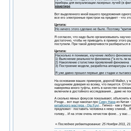
приборы для визуализации лазерных лучей (в фи
квартире
.
Вот выделенного мной вашего предложения одного 
все его электронные пристрои на предмет - что это
Цитата:
Но ничего этого сделано не было. Поэтому "крити
Я согласен, что надо было организовывать научно
достаточно, чтобы не приводить в пример этого ра
поступили. При такой доверчивости разбираться в 
Цитата:
Насколько я понимаю, изучение любого феномена 
1) Выяснение реальности феномена ("а есть ли м
2) Накопление статистики проявлений феномена
3) Построение модели, разработка аппаратуры и 
Я уже давно прошел первые две стадии и пытаюсь 
На основании ваших примеров, дорогой Майкл, у м
ощущением доверия ко всему, что пишется. Оттог
наверняка много туфты, взять в качестве основани
включили в достойного исследования... даже не п
А сколько явных фокусов показывают, объяснить 
Рэнди... вот еще накопал про
Симу Нана
из Китая -
китайского мастера - Qiu Fuyi
... Гипноз - как у Ка
предложил - поставить человека к нему спиной... Я
голову... И на этом очень нечистом фоне... у вас…
«
Последнее редактирование: 25 Ноября 2011, 21:4