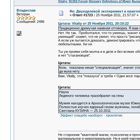
Vitaliy:
SCIES Forum
Glossary
Definitions of Magic
Высш
Владислав
Re: Двухщелевой эксперимент и кванто
Ветеран
«
Ответ #1723 :
25 Ноября 2011, 21:57:07 »
Сообщений: 2486
Цитата: Vitaliy от 25 Ноября 2011, 20:10:22
Традиционно дремучая наивная отговорка. Я вам не 
Нет. Не так. Проболтался, что-то умеешь, значит 
умеющий" скажет, что не умеет, что просто "рисан
А если уж пытается доказать, демонстрировать чт
любопытными. Хи-хи.
Ты уж прояви себя молча и в деле и без всяких о
и нет "стахановцев".
Цитата:
Коль показана некая "специализация", значит это 
да мука нету.
Вам, Vitaliy, эта "показуха" и треба = Один мозг па
Цитата:
Наука
Ледяного человека «разобрали» на гены
Мумия находится в Археологическом музее Южно
Полностью изучен ядерный геном мужчины, погибш
Светлана КУЗИНА — 25.10.2011
Эффект плацебо наоборот - проклятие.
Не сторонник "квантовой магии, психологии и проч
материальное и нематериальное. Ни в коей партии