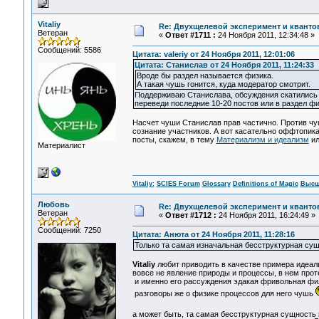
Vitaliy
Re: Двухщелевой эксперимент и кванто
Ветеран
«
Ответ #1711 :
24 Ноября 2011, 12:34:48 »
Сообщений: 5586
Цитата: valeriy от 24 Ноября 2011, 12:01:06
Цитата: Станислав от 24 Ноября 2011, 11:24:33
Вроде бы раздел называется физика.
А такая чушь гонится, куда модератор смотрит.
Поддерживаю Станислава, обсуждения скатились к
переведи последние 10-20 постов или в раздел фи
Насчет чуши Станислав прав частично. Против чуш
сознание участников. А вот касательно оффтопика
посты, скажем, в тему
Материализм и идеализм
ил
Материалист
Vitaliy:
SCIES Forum
Glossary
Definitions of Magic
Высш
Любовь
Re: Двухщелевой эксперимент и кванто
Ветеран
«
Ответ #1712 :
24 Ноября 2011, 16:24:49 »
Сообщений: 7250
Цитата: Анюта от 24 Ноября 2011, 11:28:16
Только та самая изначальная бесструктурная су
Vitaliy
любит приводить в качестве примера идеальн
вовсе не явление природы и процессы, в нем прот
и именно его рассуждения эдакая фривольная фи
разговоры же о физике процессов для него чушь
а может быть, та самая бесструктурная сущность