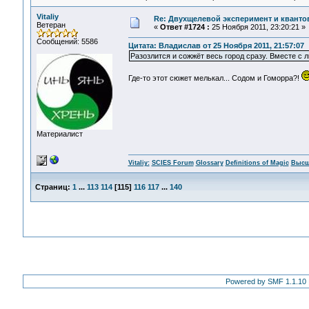
Vitaliy
Re: Двухщелевой эксперимент и кванто
Ветеран
«
Ответ #1724 :
25 Ноября 2011, 23:20:21 »
Сообщений: 5586
Цитата: Владислав от 25 Ноября 2011, 21:57:07
Разозлится и сожжёт весь город сразу. Вместе с 
Где-то этот сюжет мелькал... Содом и Гоморра?!
Материалист
Vitaliy:
SCIES Forum
Glossary
Definitions of Magic
Высш
Страниц:
1
...
113
114
[
115
]
116
117
...
140
Powered by SMF 1.1.10