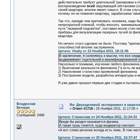
действительно требует длительной тренировки и о
воспроизведение
всей
окружающей обстановки (скаж
своей квартире, вполне имеет смысл. В этом случа
почему он не поменял квартиру, зарабатывая такие
Так что, прежде чем критиковать человека, надо б
непрозрачной пленкой, чтобы вносить минимальны
пути "лазерной подсветки", поставил возле стен 
приборы для визуализации лазерных лучей (в филь
квартире.
Но ничего этого сделано не было. Поэтому "критик
способностей вполне заслуженное.
Цитата: Vitaliy от 23 Ноября 2011, 18:11:45
В заключение, я склоняюсь к мысли, что все сви
выдерживают тщательной и квалифицированной п
Насколько я понимаю, изучение любого феномена 
1) Выяснение реальности феномена ("а есть ли ма
2) Накопление статистики проявлений феномена
3) Построение модели, разработка аппаратуры и м
Я уже давно прошел первые две стадии и пытаюсь х
Владислав
Re: Двухщелевой эксперимент и кванто
Ветеран
«
Ответ #1718 :
25 Ноября 2011, 11:17:05 »
Сообщений: 2486
Цитата: Станислав от 24 Ноября 2011, 11:24:33
Вроде бы раздел называется физика.
А такая чушь гонится, куда модератор смотрит.
«А вот слово реченое всегда есть ложь. В том чис
Цитата: Станислав от 25 Ноября 2011, 10:37:47