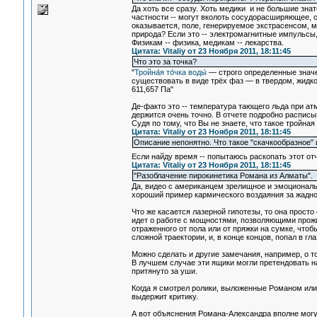
Да хоть все сразу. Хоть медики и не большие знато
частности -- могут вколоть сосудорасширяющее, 
оказывается, поле, генерируемое экстрасенсом, 
природа? Если это -- электромагнитные импульсы
Физикам -- физика, медикам -- лекарства.
Цитата: Vitaliy от 23 Ноября 2011, 18:11:45
Что это за точка?
"
Тройна́я то́чка воды́
— строго определенные значе
существовать в виде трёх фаз — в твердом, жидко
611,657 Па"
Де-факто это -- температура тающего льда при ат
держится очень точно. В отчете подробно расписыв
Судя по тому, что Вы не знаете, что такое тройна
Цитата: Vitaliy от 23 Ноября 2011, 18:11:45
Описание непонятно. Что такое "скачкообразное"
Если найду время -- попытаюсь раскопать этот отч
Цитата: Vitaliy от 23 Ноября 2011, 18:11:45
"Разоблачение пирокинетика Романа из Алматы".
Да, видео с американцем зрелищное и эмоциональн
хороший пример кармического воздаяния за жаднос
Что же касается лазерной гипотезы, то она просто
идет о работе с мощностями, позволяющими прожи
отраженного от пола или от пряжки на сумке, чтоб
сложной траектории, и, в конце концов, попал в гл
Можно сделать и другие замечания, например, о т
В лучшем случае эти ящики могли претендовать на 
притянуто за уши.
Когда я смотрел ролики, выложенные Романом или 
выдержит критику.
А вот объяснения Романа-Александра вполне могу