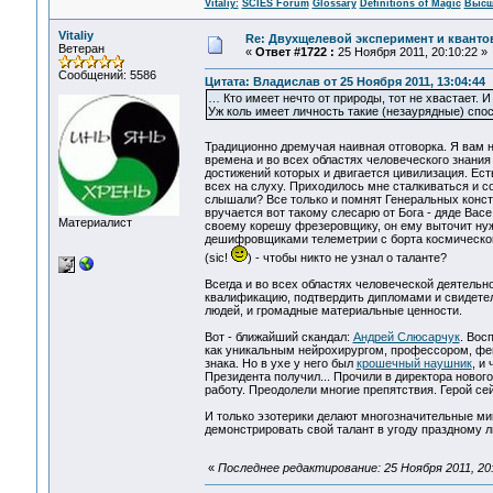
Vitaliy:
SCIES Forum
Glossary
Definitions of Magic
Высш
Vitaliy
Re: Двухщелевой эксперимент и кванто
Ветеран
«
Ответ #1722 :
25 Ноября 2011, 20:10:22 »
Сообщений: 5586
Цитата: Владислав от 25 Ноября 2011, 13:04:44
… Кто имеет нечто от природы, тот не хвастает. И 
Уж коль имеет личность такие (незаурядные) спосо
Традиционно дремучая наивная отговорка. Я вам не 
времена и во всех областях человеческого знания
достижений которых и двигается цивилизация. Ест
всех на слуху. Приходилось мне сталкиваться и с
слышали? Все только и помнят Генеральных констр
вручается вот такому слесарю от Бога - дяде Васе.
Материалист
своему корешу фрезеровщику, он ему выточит нужн
дешифровщиками телеметрии с борта космического а
(sic!
) - чтобы никто не узнал о таланте?
Всегда и во всех областях человеческой деятельн
квалификацию, подтвердить дипломами и свидетель
людей, и громадные материальные ценности.
Вот - ближайший скандал:
Андрей Слюсарчук
. Вос
как уникальным нейрохирургом, профессором, фено
знака. Но в ухе у него был
крошечный наушник
, и
Президента получил... Прочили в директора новог
работу. Преодолели многие препятствия. Герой сей
И только эзотерики делают многозначительные ми
демонстрировать свой талант в угоду праздному люб
«
Последнее редактирование: 25 Ноября 2011, 20:5