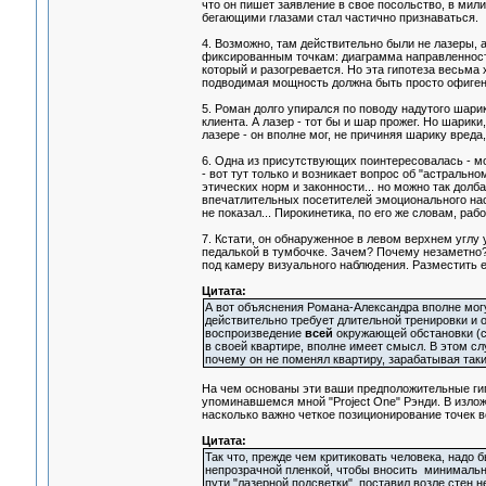
что он пишет заявление в свое посольство, в мили
бегающими глазами стал частично признаваться.
4. Возможно, там действительно были не лазеры, а
фиксированным точкам: диаграмма направленности
который и разогревается. Но эта гипотеза весьма
подводимая мощность должна быть просто офигенн
5. Роман долго упирался по поводу надутого шарик
клиента. А лазер - тот бы и шар прожег. Но шарик
лазере - он вполне мог, не причиняя шарику вреда
6. Одна из присутствующих поинтересовалась - мо
- вот тут только и возникает вопрос об "астрально
этических норм и законности... но можно так долба
впечатлительных посетителей эмоционального нас
не показал... Пирокинетика, по его же словам, раб
7. Кстати, он обнаруженное в левом верхнем углу
педалькой в тумбочке. Зачем? Почему незаметно? 
под камеру визуального наблюдения. Разместить е
Цитата:
А вот объяснения Романа-Александра вполне могу
действительно требует длительной тренировки и о
воспроизведение
всей
окружающей обстановки (ска
в своей квартире, вполне имеет смысл. В этом слу
почему он не поменял квартиру, зарабатывая таки
На чем основаны эти ваши предположительные гип
упоминавшемся мной "Project One" Рэнди. В излож
насколько важно четкое позиционирование точек во
Цитата:
Так что, прежде чем критиковать человека, надо б
непрозрачной пленкой, чтобы вносить минимальн
пути "лазерной подсветки", поставил возле стен