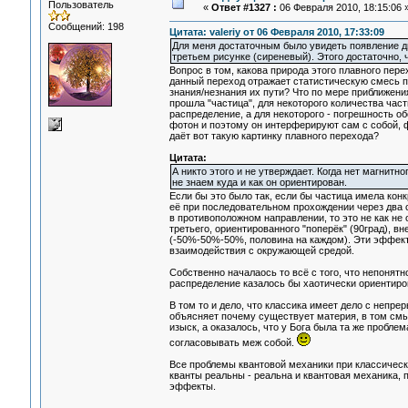
Пользователь
«
Ответ #1327 :
06 Февраля 2010, 18:15:06 
Сообщений: 198
Цитата: valeriy от 06 Февраля 2010, 17:33:09
Для меня достаточным было увидеть появление д
третьем рисунке (сиреневый). Этого достаточно, ч
Вопрос в том, какова природа этого плавного пере
данный переход отражает статистическую смесь п
знания/незнания их пути? Что по мере приближения
прошла "частица", для некоторого количества час
распределение, а для некоторого - погрешность о
фотон и поэтому он интерферируют сам с собой, 
даёт вот такую картинку плавного перехода?
Цитата:
А никто этого и не утверждает. Когда нет магнитно
не знаем куда и как он ориентирован.
Если бы это было так, если бы частица имела кон
её при последовательном прохождении через два 
в противоположном направлении, то это не как н
третьего, ориентированного "поперёк" (90град), в
(-50%-50%-50%, половина на каждом). Эти эффек
взаимодействия с окружающей средой.
Собственно началаось то всё с того, что непонят
распределение казалось бы хаотически ориентиро
В том то и дело, что классика имеет дело с непре
объясняет почему существует материя, в том смы
изыск, а оказалось, что у Бога была та же проблем
согласовывать меж собой.
Все проблемы квантовой механики при классическо
кванты реальны - реальна и квантовая механика, 
эффекты.