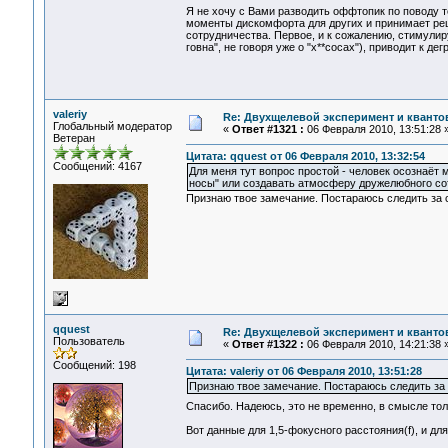
Я не хочу с Вами разводить оффтопик по поводу то
моменты дискомфорта для других и принимает реше
сотрудничества. Первое, и к сожалению, стимули
говна", не говоря уже о "х**сосах"), приводит к 
valeriy
Re: Двухщелевой эксперимент и кванто
Глобальный модератор
«
Ответ #1321 :
06 Февраля 2010, 13:51:28 
Ветеран
Цитата: qquest от 06 Февраля 2010, 13:32:54
Сообщений: 4167
Для меня тут вопрос простой - человек осознаёт 
носы" или создавать атмосферу дружелюбного со
Признаю твое замечание. Постараюсь следить за 
qquest
Re: Двухщелевой эксперимент и кванто
Пользователь
«
Ответ #1322 :
06 Февраля 2010, 14:21:38 
Сообщений: 198
Цитата: valeriy от 06 Февраля 2010, 13:51:28
Признаю твое замечание. Постараюсь следить за 
Спасибо. Надеюсь, это не временно, в смысле тол
Вот данные для 1,5-фокусного расстояния(f), и для