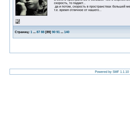
скорость, то падает...
да и потом, скорость в пространствах большей ме
т.е. время отличное от нашего...
Страниц:
1
...
87
88
[
89
]
90
91
...
140
Powered by SMF 1.1.10