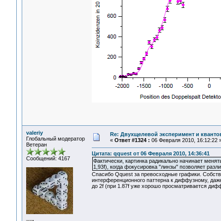
valeriy
Re: Двухщелевой эксперимент и кванто
Глобальный модератор
«
Ответ #1324 :
06 Февраля 2010, 16:12:22 
Ветеран
Цитата: qquest от 06 Февраля 2010, 14:36:41
Сообщений: 4167
Фактически, картинка радикально начинает менять
1,93f), когда фокусировка "линзы" позволяет раз
Спасибо Qquest за превосходные графики. Собстве
интерференционного паттерна к диффузному, даже 
до 2f (при 1.87f уже хорошо просматривается диф