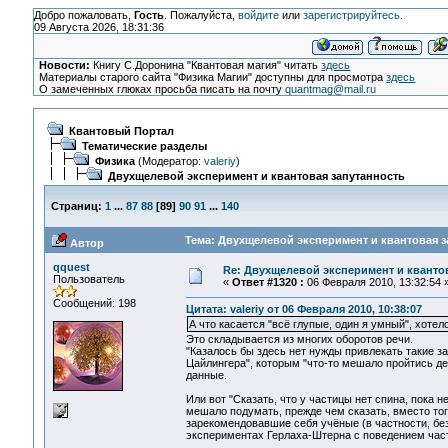
Добро пожаловать,
Гость
. Пожалуйста,
войдите
или
зарегистрируйтесь
.
09 Августа 2026, 18:31:36
Новости:
Книгу С.Доронина "Квантовая магия" читать
здесь
Материалы старого сайта "Физика Магии" доступны для просмотра
здесь
О замеченных глюках просьба писать на почту
quantmag@mail.ru
Квантовый Портал
Тематические разделы
Физика
(Модератор:
valeriy
)
Двухщелевой эксперимент и квантовая запутанность
Страниц:
1
...
87
88
[
89
]
90
91
...
140
Тема: Двухщелевой эксперимент и квантовая з
Автор
qquest
Re: Двухщелевой эксперимент и кванто
Пользователь
«
Ответ #1320 :
06 Февраля 2010, 13:32:54 
Сообщений: 198
Цитата: valeriy от 06 Февраля 2010, 10:38:07
А что касается "всё глупые, один я умный", хотел
Это складывается из многих оборотов речи.
"Казалось бы здесь нет нужды привлекать такие з
Цайлингера", которым "что-то мешало пройтись де
данные.
Или вот "Сказать, что у частицы нет спина, пока н
мешало подумать, прежде чем сказать, вместо тог
зарекомендовавшие себя учёные (в частности, бе
экспериментах Герлаха-Штерна с поведением част