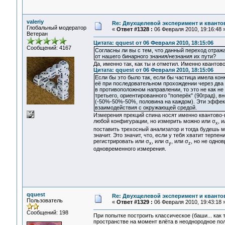
valeriy
Re: Двухщелевой эксперимент и кванто
Глобальный модератор
«
Ответ #1328 :
06 Февраля 2010, 19:16:48 
Ветеран
Цитата: qquest от 06 Февраля 2010, 18:15:06
Сообщений: 4167
Согласны ли вы с тем, что данный переход отраж
от нашего бинарного знания/незнания их пути?
Да, именно так, как ты и отметил. Именно кванто
Цитата: qquest от 06 Февраля 2010, 18:15:06
Если бы это было так, если бы частица имела ко
её при последовательном прохождении через два
в противоположном направлении, то это не как 
третьего, ориентированного "поперёк" (90град), в
(-50%-50%-50%, половина на каждом). Эти эффек
взаимодействия с окружающей средой.
Измерения прекций спина носят именно квантово-
любой конфигурации, но измерить можно или σ
, 
x
поставить трехосный анализатор и тогда будешь 
значит. Это значит, что, если у тебя хватит терп
регистрировать или σ
, или σ
, или σ
, но не одно
x
y
z
одновременного измерения.
qquest
Re: Двухщелевой эксперимент и кванто
Пользователь
«
Ответ #1329 :
06 Февраля 2010, 19:43:18 
Сообщений: 198
При попытке построить классическое (баши... как 
пространстве на момент влёта в неоднородное поле