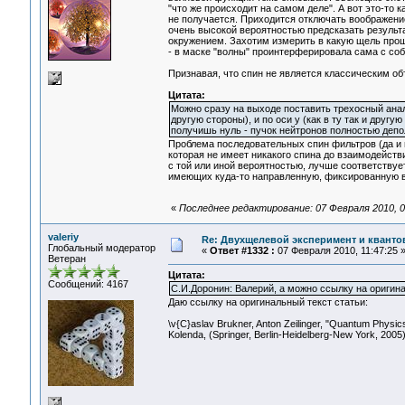
"что же происходит на самом деле". А вот это-то к
не получается. Приходится отключать воображение
очень высокой вероятностью предсказать результа
окружением. Захотим измерить в какую щель прошл
- в маске "волны" проинтерферировала сама с соб
Признавая, что спин не является классическим 
Цитата:
Можно сразу на выходе поставить трехосный анал
другую стороны), и по оси y (как в ту так и другу
получишь нуль - пучок нейтронов полностью депо
Проблема последовательных спин фильтров (да и в
которая не имеет никакого спина до взаимодейств
с той или иной вероятностью, лучше соответству
имеющих куда-то направленную, фиксированную в
«
Последнее редактирование: 07 Февраля 2010, 0
valeriy
Re: Двухщелевой эксперимент и кванто
Глобальный модератор
«
Ответ #1332 :
07 Февраля 2010, 11:47:25 
Ветеран
Цитата:
Сообщений: 4167
С.И.Доронин: Валерий, а можно ссылку на оригина
Даю ссылку на оригинальный текст статьи:
\v{C}aslav Brukner, Anton Zeilinger, "Quantum Physics
Kolenda, (Springer, Berlin-Heidelberg-New York, 2005)