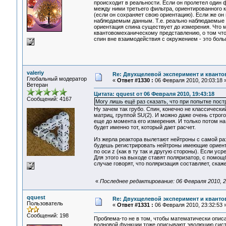
происходит в реальности. Если он пролетел один ф
между ними третьего фильтра, ориентированного к
(если он сохраняет свою ориентацию). Если же он 
наблюдаемым данным. Т.е. реально наблюдаемые д
ориентация спина существует до измерения. Что м
квантовомеханическому представлению, о том что 
спин вне взаимодействия с окружением - это боль
valeriy
Re: Двухщелевой эксперимент и кванто
Глобальный модератор
«
Ответ #1330 :
06 Февраля 2010, 20:03:18 
Ветеран
Цитата: qquest от 06 Февраля 2010, 19:43:18
Сообщений: 4167
Могу лишь ещё раз сказать, что при попытке постр
Ну зачем так грубо. Спин, конечно не классическ
матриц, группой SU(2). И можно даже очень строго
еще до момента его измерения. И только потом на
будет именно тот, который дает расчет.
Из жерла реактора вылетают нейтроны с самой ра
будешь регистрировать нейтроны имеющие ориентации
по оси z (как в ту так и другую стороны). Если у
Для этого на выходе ставят поляризатор, с помощ
случае говорят, что поляризация составляет, скаж
«
Последнее редактирование: 06 Февраля 2010, 21
qquest
Re: Двухщелевой эксперимент и кванто
Пользователь
«
Ответ #1331 :
06 Февраля 2010, 23:32:53 
Сообщений: 198
Проблема-то не в том, чтобы математически опис
волновой функции тоже описывают эволюцию систе