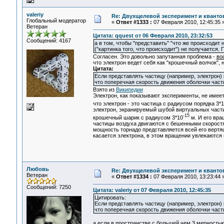
valeriy
Re: Двухщелевой эксперимент и кванто
Глобальный модератор
«
Ответ #1333 :
07 Февраля 2010, 12:45:35 
Ветеран
Цитата: qquest от 06 Февраля 2010, 23:32:53
Сообщений: 4167
а в том, чтобы "представить" "что же происходит 
("картинка того, что происходит") не получается
Согласен. Это довольно запутанная проблема -
во
что электрон ведет себя как "крошечный волчок", 
Цитата:
Если представлять частицу (например, электрон)
что поперечная скорость движения оболочки част
Взято из
Википедии
Электрон, как показывают эксперименты, не имеет 
что электрон - это частица с радиусом порядка 3*
электрон, экранируемый шубой виртуальных части
-15
крошечный шарик с радиусом 3*10
м. И его вра
частицы воздуха двигаются с бешенными скоростя
мощность торнадо представляется всей его вертяще
касается электрона, в этом вращении увлекаются
Любовь
Re: Двухщелевой эксперимент и кванто
Ветеран
«
Ответ #1334 :
07 Февраля 2010, 13:23:44 
Сообщений: 7250
Цитата: valeriy от 07 Февраля 2010, 12:45:35
Цитировать:
Если представлять частицу (например, электрон)
что поперечная скорость движения оболочки част
а если в пространстве с большей чем 3 мерностью