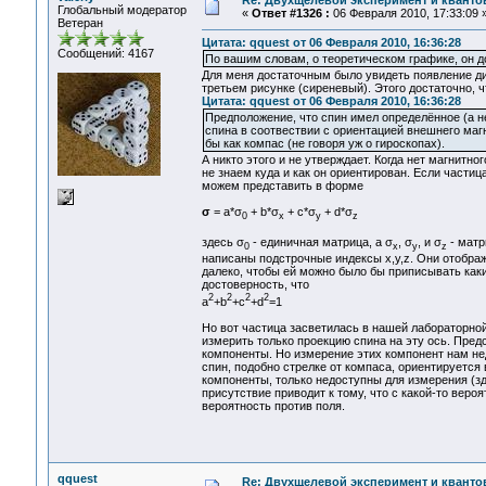
Re: Двухщелевой эксперимент и кванто
Глобальный модератор
«
Ответ #1326 :
06 Февраля 2010, 17:33:09 
Ветеран
Цитата: qquest от 06 Февраля 2010, 16:36:28
Сообщений: 4167
По вашим словам, о теоретическом графике, он 
Для меня достаточным было увидеть появление ди
третьем рисунке (сиреневый). Этого достаточно, 
Цитата: qquest от 06 Февраля 2010, 16:36:28
Предположение, что спин имел определённое (а не
спина в соотвествии с ориентацией внешнего магн
бы как компас (не говоря уж о гироскопах).
А никто этого и не утверждает. Когда нет магнитног
не знаем куда и как он ориентирован. Если частиц
можем представить в форме
σ
= a*σ
+ b*σ
+ c*σ
+ d*σ
0
x
y
z
здесь σ
- единичная матрица, а σ
, σ
, и σ
- матр
0
x
y
z
написаны подстрочные индексы x,y,z. Они отобра
далеко, чтобы ей можно было бы приписывать какие
достоверность, что
2
2
2
2
a
+b
+c
+d
=1
Но вот частица засветилась в нашей лабораторной
измерить только проекцию спина на эту ось. Предс
компоненты. Но измерение этих компонент нам недо
спин, подобно стрелке от компаса, ориентируется
компоненты, только недоступны для измерения (з
присутствие приводит к тому, что с какой-то вер
вероятность против поля.
qquest
Re: Двухщелевой эксперимент и кванто