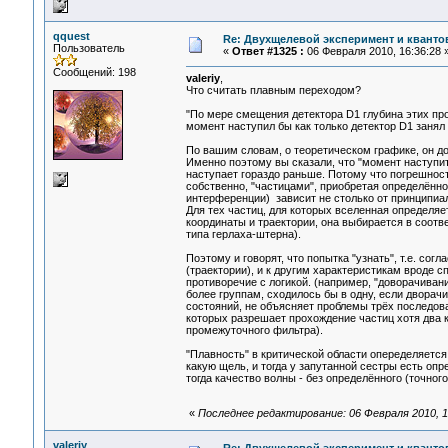
qquest
Re: Двухщелевой эксперимент и кванто
Пользователь
«
Ответ #1325 :
06 Февраля 2010, 16:36:28 
Сообщений: 198
valeriy
,
Что считать плавным переходом?
"По мере смещения детектора D1 глубина этих пров
момент наступил бы как только детектор D1 занял
По вашим словам, о теоретическом графике, он до
Именно поэтому вы сказали, что "момент наступит"
наступает гораздо раньше. Потому что погрешност
собственно, "частицами", приобретая определённ
интерференции) зависит не столько от принципиа
Для тех частиц, для которых вселенная определяет
координаты и траектории, она выбирается в соотв
типа герлаха-штерна).
Поэтому и говорят, что попытка "узнать", т.е. со
(траектории), и к другим характеристикам вроде с
противоречие с логикой. (например, "доворачиван
более группам, сходилось бы в одну, если дворачи
состояний, не объясняет проблемы трёх последова
которых разрешает прохождение частиц хотя два к
промежуточного фильтра).
"Плавность" в критической области опеределяется
какую щель, и тогда у запутанной сестры есть опр
тогда качество волны - без определённого (точног
«
Последнее редактирование: 06 Февраля 2010, 1
valeriy