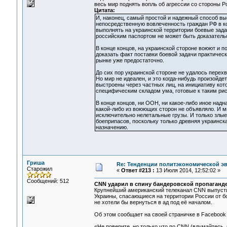
весь мир поднять вопль об агрессии со стороны Р
Цитата:
И, наконец, самый простой и надежный способ вы
непосредственную вовлеченность граждан РФ в ко
выполнять на украинской территории боевые зада
российским паспортом не может быть доказатель
В конце концов, на украинской стороне воюют и п
доказать факт поставки боевой задачи практическ
рынке уже предостаточно.
До сих пор украинской стороне не удалось перех
Но мир не идеален, и это когда-нибудь произойдет
выстроены через частных лиц, на инициативу кото
специфическим складом ума, готовые к таким рис
В конце концов, ни ООН, ни какое-либо иное над
какой-либо из воюющих сторон не объявляло. И м
исключительно нелетальные грузы. И только злые
боеприпасов, поскольку только древняя украинск
назначению.
Гриша
Re: Тенденции политэкономической э
Старожил
«
Ответ #213 :
13 Июля 2014, 12:52:02 »
Сообщений: 512
CNN ударил в спину бандеровской пропаганд
Крупнейший американский телеканал CNN выпустил
Украины, спасающиеся на территории России от бо
не хотели бы вернуться в ад под её началом.
Об этом сообщает на своей страничке в Facebook
«Не поверите, но только что по CNN (вдумайтесь,