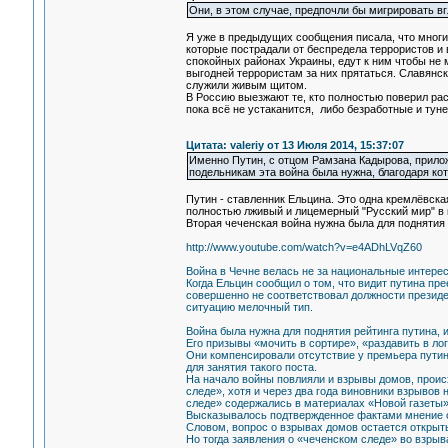
Они, в этом случае, предпочли бы мигрировать вгл
Я уже в предыдущих сообщения писала, что многие
которые пострадали от беспредела террористов и в
спокойных районах Украины, едут к ним чтобы не
выгодней террористам за них прятаться. Славянск
служили живым щитом.
В Россию выезжают те, кто полностью поверил рас
пока всё не устаканится, либо безработные и тун
Цитата: valeriy от 13 Июля 2014, 15:37:07
Именно Путин, с отцом Рамзана Кадырова, приложи
подельникам эта война была нужна, благодаря ко
Путин - ставленник Ельцина. Это одна кремлёвска
полностью лживый и лицемерный "Русский мир" в
Вторая чеченская война нужна была для поднятия 
http://www.youtube.com/watch?v=e4ADhLVqZ60
Война в Чечне велась не за национальные интересы
Когда Ельцин сообщил о том, что видит путина пр
совершенно не соответствовал должности президе
ситуацию мелочный тип.
Война была нужна для поднятия рейтинга путина, 
Его призывы «мочить в сортире», «раздавить в ло
Они компенсировали отсутствие у премьера путин
для занятия такого поста.
На начало войны повлияли и взрывы домов, происх
следе», хотя и через два года виновники взрыво
следе» содержались в материалах «Новой газеты»,
Высказывалось подтвержденное фактами мнение о
Словом, вопрос о взрывах домов остается открыт
Но тогда заявления о «чеченском следе» во взры