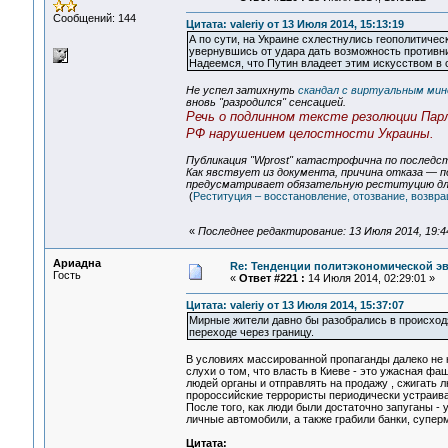
Сообщений: 144
Цитата: valeriy от 13 Июля 2014, 15:13:19
А по сути, на Украине схлестнулись геополитичес
увернувшись от удара дать возможность противни
Надеемся, что Путин владеет этим искусством в
Не успел затихнуть
скандал с виртуальным ми
вновь "разродился" сенсацией.
Речь о подлинном тексте резолюции Пар
РФ нарушением целостности Украины.
Публикация "Wprost" катастрофична по последст
Как явствует из документа, причина отказа — п
предусматривает обязательную реституцию для 
(
Реституция – восстановление, отозвание, возвр
«
Последнее редактирование: 13 Июля 2014, 19:
Ариадна
Re: Тенденции политэкономической э
Гость
«
Ответ #221 :
14 Июля 2014, 02:29:01 »
Цитата: valeriy от 13 Июля 2014, 15:37:07
Мирные жители давно бы разобрались в происходя
переходе через границу.
В условиях массированной пропаганды далеко не
слухи о том, что власть в Киеве - это ужасная фа
людей органы и отправлять на продажу , сжигать лю
пророссийские террористы периодически устраива
После того, как люди были достаточно запуганы -
личные автомобили, а также грабили банки, супер
Цитата: