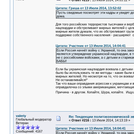
«
Ответ #215 :
13 Июля 2014, 14:03:12 »
Цитата: Гриша от 13 Июля 2014, 13:52:02
Пусть свидомые посмотрят эти кадры и увидят до
дома.
Для того российских террористов тысячами и вер
нацгвардии и обстреливают мирных жителей с цель
мирные жители думали, что их обстреливают грузи
поддержке собственного населения - расширяют 
Цитата: Участник от 13 Июля 2014, 14:04:41
Если Россия начнёт войну с Украиной, то она зак
является утверждение украинской нацгвардии, в т
не с российскими войсками, а с детьми и старикам
БАБЫ!
Если бы украинская нацгвардия воевала с детьми 
было бы использовать те же методы - какие были 
мирных жителей. Но несмотря на то, что он воевал
Не останавливайся!"
Так что ваши оправдания агрессии к украинцам и в
оправдалочка со злыми американцами, мечтающи
Причина - в другом. Копайте, Шура, копайте. Ищ
valeriy
Re: Тенденции политэкономической э
Глобальный модератор
«
Ответ #216 :
13 Июля 2014, 14:13:19 »
Ветеран
Цитата: Участник от 13 Июля 2014, 14:04:41
Сообщений: 4167
Если Россия начнёт войну с Украиной, то она зако