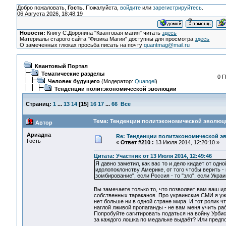
Добро пожаловать,
Гость
. Пожалуйста,
войдите
или
зарегистрируйтесь
.
06 Августа 2026, 18:48:19
Новости:
Книгу С.Доронина "Квантовая магия" читать
здесь
Материалы старого сайта "Физика Магии" доступны для просмотра
здесь
О замеченных глюках просьба писать на почту
quantmag@mail.ru
Квантовый Портал
Тематические разделы
0 П
Человек будущего
(Модератор:
Quangel
)
Тенденции политэкономической эволюции
Страниц:
1
...
13
14
[
15
]
16
17
...
66
Все
Тема: Тенденции политэкономической эволюци
Автор
Ариадна
Re: Тенденции политэкономической э
Гость
«
Ответ #210 :
13 Июля 2014, 12:20:10 »
Цитата: Участник от 13 Июля 2014, 12:49:46
Я давно заметил, как вас то и дело кидает от одно
идолопоклонству Америке, от того чтобы верить - 
зомбирование", если Россия - то "зло", если Украи
Вы замечаете только то, что позволяет вам ваш ид
собственных тараканов. Про украинские СМИ я уже
нет больше ни в одной стране мира. И тот ролик ч
наглой лживой пропаганды - не вам меня учить ра
Попробуйте сагитировать податься на войну Урбиса
за каждого лошка по медальке выдаёт? Или предп