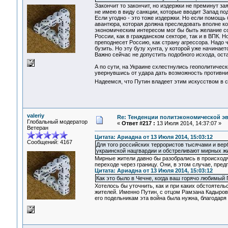
Закончит то закончит, но издержки не преминут за
не имею в виду санкции, которые вводит Запад п
Если угодно - это тоже издержки. Но если помощь 
авантюра, которая должна преследовать вполне к
экономическим интересом мог бы быть желание с
России, как в гражданском секторе, так и в ВПК. 
преподнесет Россию, как страну агрессора. Надо ч
бузить. Но эту бузу хунта, у которой уже начинае
Важно сейчас не допустить подобного исхода, ост
А по сути, на Украине схлестнулись геополитическ
увернувшись от удара дать возможность противник
Надеемся, что Путин владеет этим искусством в
valeriy
Re: Тенденции политэкономической э
Глобальный модератор
«
Ответ #217 :
13 Июля 2014, 14:37:07 »
Ветеран
Цитата: Ариадна от 13 Июля 2014, 15:03:12
Сообщений: 4167
Для того российских террористов тысячами и ве
украинской нацгвардии и обстреливают мирных жи
Мирные жители давно бы разобрались в происходя
переходе через границу. Они, в этом случае, пред
Цитата: Ариадна от 13 Июля 2014, 15:03:12
Как это было в Чечне, когда ваш горячо любимый
Хотелось бы уточнить, как и при каких обстоятел
жителей. Именно Путин, с отцом Рамзана Кадырова
его подельникам эта война была нужна, благодаря