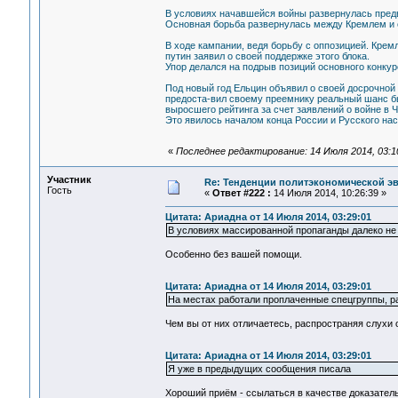
В условиях начавшейся войны развернулась предв
Основная борьба развернулась между Кремлем и 
В ходе кампании, ведя борьбу с оппозицией. Крем
путин заявил о своей поддержке этого блока.
Упор делался на подрыв позиций основного конкур
Под новый год Ельцин объявил о своей досрочной
предоста-вил своему преемнику реальный шанс бы
выросшего рейтинга за счет заявлений о войне в 
Это явилось началом конца России и Русского нас
«
Последнее редактирование: 14 Июля 2014, 03:1
Участник
Re: Тенденции политэкономической э
Гость
«
Ответ #222 :
14 Июля 2014, 10:26:39 »
Цитата: Ариадна от 14 Июля 2014, 03:29:01
В условиях массированной пропаганды далеко не
Особенно без вашей помощи.
Цитата: Ариадна от 14 Июля 2014, 03:29:01
На местах работали проплаченные спецгруппы, ра
Чем вы от них отличаетесь, распространяя слухи 
Цитата: Ариадна от 14 Июля 2014, 03:29:01
Я уже в предыдущих сообщения писала
Хороший приём - ссылаться в качестве доказатель