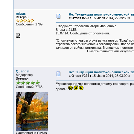
migus
Re: Тенденции политэкономической э
Ветеран
«
Ответ #223 :
15 Июля 2014, 22:39:59 »
Сообщений: 1789
Сводки от Стрелкова Игоря Ивановича
Вчера в 21:56
15.07.14. Сообщение от ополчения.
"Ополченцы открыли огонь из установок "Град" по
стратегического значения Александровск, после 
зачищен от войск противника. В спешном порядке 
Смерть фашистским оккупантам Н
Quangel
Re: Тенденции политэкономической э
Модератор
«
Ответ #224 :
15 Июля 2014, 23:03:09 »
Ветеран
Единственное,что непонятно,почему хохлосрач ра
Сообщений: 7733
делал?
Сaementarius Civitas