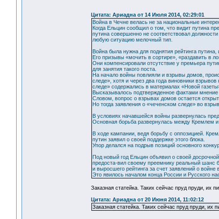
Цитата: Ариадна от 14 Июля 2014, 02:29:01
Война в Чечне велась не за национальные интерес
Когда Ельцин сообщил о том, что видит путина пр
путина совершенно не соответствовал должности 
любую ситуацию мелочный тип.
Война была нужна для поднятия рейтинга путина, 
Его призывы «мочить в сортире», «раздавить в л
Они компенсировали отсутствие у премьера пути
для занятия такого поста.
На начало войны повлияли и взрывы домов, проис
следе», хотя и через два года виновники взрыво
следе» содержались в материалах «Новой газеты»
Высказывалось подтвержденное фактами мнение о
Словом, вопрос о взрывах домов остается откры
Но тогда заявления о «чеченском следе» во взры
В условиях начавшейся войны развернулась пред
Основная борьба развернулась между Кремлем и 
В ходе кампании, ведя борьбу с оппозицией. Кре
путин заявил о своей поддержке этого блока.
Упор делался на подрыв позиций основного конку
Под новый год Ельцин объявил о своей досрочно
предоста-вил своему преемнику реальный шанс б
и выросшего рейтинга за счет заявлений о войне 
Это явилось началом конца России и Русского на
Заказная статейка. Таких сейчас пруд пруди, их 
Цитата: Ариадна от 20 Июня 2014, 11:02:12
Заказная статейка. Таких сейчас пруд пруди, их 