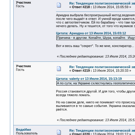
Участник
Re: Тенденции политэкономической э
Гость
«
Ответ #218 :
13 Июля 2014, 15:05:59 »
Ариадна выбрала беспроигрышный метод ведения д
после чего выдаёт в ответ. И умной вроде кажется,
что с автоответчиком. Ей по барабану - что там пр
нечего делать. Ну и тешится, от того что мужиков
Цитата: Ариадна от 13 Июля 2014, 15:03:12
Причина - в другом. Копайте, Шура, копайте. Ищ
Вот и весь ваш "секрет". То же мне, конспиратор...
«
Последнее редактирование: 13 Июля 2014, 15:2
Участник
Re: Тенденции политэкономической э
Гость
«
Ответ #219 :
13 Июля 2014, 15:20:33 »
Цитата: valeriy от 13 Июля 2014, 15:13:19
А по сути, на Украине схлестнулись геополитичес
Россия становится другой. И для того, чтобы дру
всегда тяжело ломать.
Но на самом деле, никто не понимает что происход
выливаются в те самые события. Украина оказалас
рвётся.
«
Последнее редактирование: 13 Июля 2014, 15:5
ВедиИже
Re: Тенденции политэкономической э
Пользователь
«
Ответ #220 :
13 Июля 2014, 19:01:12 »