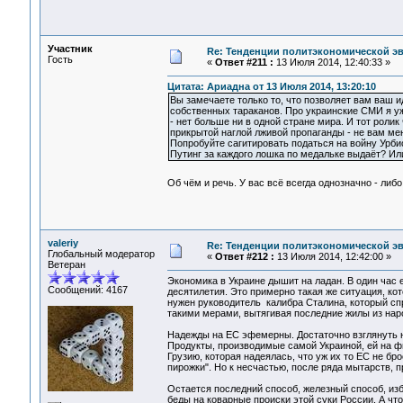
Участник
Re: Тенденции политэкономической э
Гость
«
Ответ #211 :
13 Июля 2014, 12:40:33 »
Цитата: Ариадна от 13 Июля 2014, 13:20:10
Вы замечаете только то, что позволяет вам ваш ид
собственных тараканов. Про украинские СМИ я уж
- нет больше ни в одной стране мира. И тот роли
прикрытой наглой лживой пропаганды - не вам ме
Попробуйте сагитировать податься на войну Урбис
Путинг за каждого лошка по медальке выдаёт? Ил
Об чём и речь. У вас всё всегда однозначно - либ
valeriy
Re: Тенденции политэкономической э
Глобальный модератор
«
Ответ #212 :
13 Июля 2014, 12:42:00 »
Ветеран
Экономика в Украине дышит на ладан. В один час 
Сообщений: 4167
десятилетия. Это примерно такая же ситуация, к
нужен руководитель калибра Сталина, который сп
такими мерами, вытягивая последние жилы из нар
Надежды на ЕС эфемерны. Достаточно взглянуть на
Продукты, производимые самой Украиной, ей на фи
Грузию, которая надеялась, что уж их то ЕС не бр
пирожки". Но к несчастью, после ряда мытарств, 
Остается последний способ, железный способ, избе
беды на коварные происки этой суки России. А что