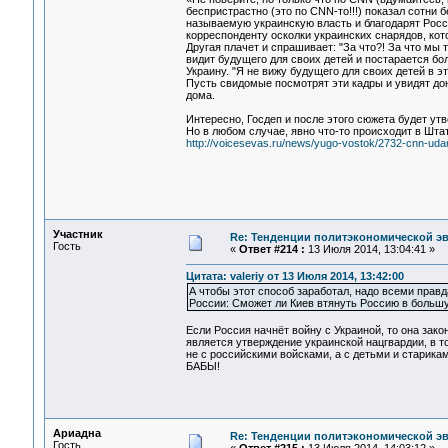
беспристрастно (это по CNN-то!!!) показал сотни 
называемую украинскую власть и благодарят Росси
корреспонденту осколки украинских снарядов, кото
Другая плачет и спрашивает: "За что?! За что мы 
видит будущего для своих детей и постарается бо
Украину. "Я не вижу будущего для своих детей в эт
Пусть свидомые посмотрят эти кадры и увидят дон
дома.
Интересно, Госдеп и после этого сюжета будет утв
Но в любом случае, явно что-то происходит в Шта
http://voicesevas.ru/news/yugo-vostok/2732-cnn-uda
Участник
Re: Тенденции политэкономической э
Гость
«
Ответ #214 :
13 Июля 2014, 13:04:41 »
Цитата: valeriy от 13 Июля 2014, 13:42:00
А чтобы этот способ заработал, надо всеми правд
России: Сможет ли Киев втянуть Россию в больш
Если Россия начнёт войну с Украиной, то она зако
является утверждение украинской нацгвардии, в т
не с российскими войсками, а с детьми и старикам
БАБЫ!
Ариадна
Re: Тенденции политэкономической э
Гость