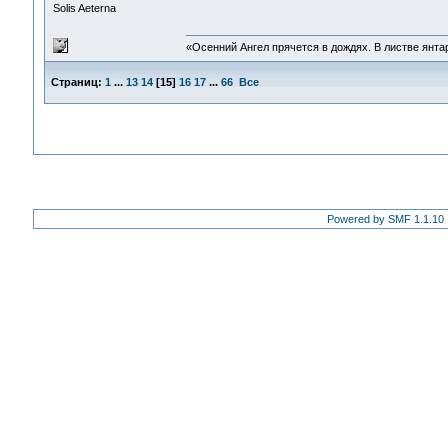
Solis Aeterna
«Осенний Ангел прячется в дождях. В листве янтарн
Страниц:
1
...
13
14
[
15
]
16
17
...
66
Все
Powered by SMF 1.1.10