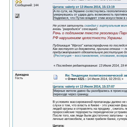
Сообщений: 144
Цитата: valeriy от 13 Июля 2014, 15:13:19
А по сути, на Украине схлестнулись геополитичес
увернувшись от удара дать возможность противни
Надеемся, что Путин владеет этим искусством в
Не успел затихнуть
скандал с виртуальным ми
вновь "разродился" сенсацией.
Речь о подлинном тексте резолюции Пар
РФ нарушением целостности Украины.
Публикация "Wprost" катастрофична по последст
Как явствует из документа, причина отказа — п
предусматривает обязательную реституцию для 
(
Реституция – восстановление, отозвание, возвр
«
Последнее редактирование: 13 Июля 2014, 19:
Ариадна
Re: Тенденции политэкономической э
Гость
«
Ответ #221 :
14 Июля 2014, 02:29:01 »
Цитата: valeriy от 13 Июля 2014, 15:37:07
Мирные жители давно бы разобрались в происходя
переходе через границу.
В условиях массированной пропаганды далеко не
слухи о том, что власть в Киеве - это ужасная фа
людей органы и отправлять на продажу , сжигать лю
пророссийские террористы периодически устраива
После того, как люди были достаточно запуганы -
личные автомобили, а также грабили банки, супер
Цитата: