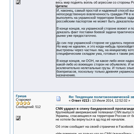
весь мир поднять вопль об агрессии со стороны Р
Цитата:
И, наконец, самый простой и надежный способ вы
непосредственную вовлеченность граждан РФ в ко
выполнять на украинской территории боевые зада
российским паспортом не может быть доказатель
В конце концов, на украинской стороне воюют и п
доказать факт поставки боевой задачи практическ
рынке уже предостаточно.
До сих пор украинской стороне не удалось перех
Но мир не идеален, и это когда-нибудь произойдет
выстроены через частных лиц, на инициативу кото
специфическим складом ума, готовые к таким рис
В конце концов, ни ООН, ни какое-либо иное над
какой-либо из воюющих сторон не объявляло. И м
исключительно нелетальные грузы. И только злые
боеприпасов, поскольку только древняя украинск
назначению.
Гриша
Re: Тенденции политэкономической э
Старожил
«
Ответ #213 :
13 Июля 2014, 12:52:02 »
Сообщений: 512
CNN ударил в спину бандеровской пропаганд
Крупнейший американский телеканал CNN выпустил
Украины, спасающиеся на территории России от бо
не хотели бы вернуться в ад под её началом.
Об этом сообщает на своей страничке в Facebook
«Не поверите, но только что по CNN (вдумайтесь,