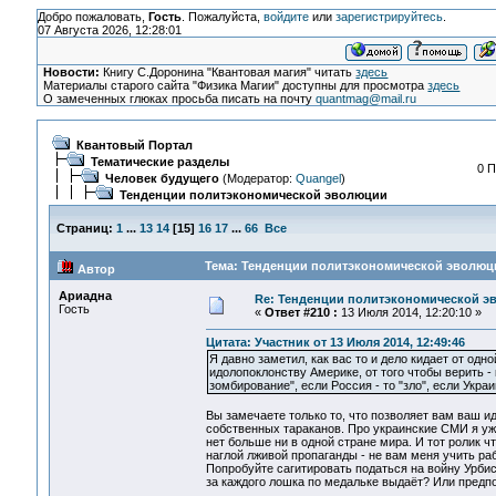
Добро пожаловать,
Гость
. Пожалуйста,
войдите
или
зарегистрируйтесь
.
07 Августа 2026, 12:28:01
Новости:
Книгу С.Доронина "Квантовая магия" читать
здесь
Материалы старого сайта "Физика Магии" доступны для просмотра
здесь
О замеченных глюках просьба писать на почту
quantmag@mail.ru
Квантовый Портал
Тематические разделы
0 П
Человек будущего
(Модератор:
Quangel
)
Тенденции политэкономической эволюции
Страниц:
1
...
13
14
[
15
]
16
17
...
66
Все
Тема: Тенденции политэкономической эволюци
Автор
Ариадна
Re: Тенденции политэкономической э
Гость
«
Ответ #210 :
13 Июля 2014, 12:20:10 »
Цитата: Участник от 13 Июля 2014, 12:49:46
Я давно заметил, как вас то и дело кидает от одно
идолопоклонству Америке, от того чтобы верить - 
зомбирование", если Россия - то "зло", если Украи
Вы замечаете только то, что позволяет вам ваш ид
собственных тараканов. Про украинские СМИ я уже
нет больше ни в одной стране мира. И тот ролик ч
наглой лживой пропаганды - не вам меня учить ра
Попробуйте сагитировать податься на войну Урбиса
за каждого лошка по медальке выдаёт? Или предп