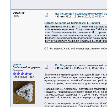
Участник
Re: Тенденции политэкономической э
Гость
«
Ответ #211 :
13 Июля 2014, 12:40:33 »
Цитата: Ариадна от 13 Июля 2014, 13:20:10
Вы замечаете только то, что позволяет вам ваш ид
собственных тараканов. Про украинские СМИ я уж
- нет больше ни в одной стране мира. И тот роли
прикрытой наглой лживой пропаганды - не вам ме
Попробуйте сагитировать податься на войну Урбис
Путинг за каждого лошка по медальке выдаёт? Ил
Об чём и речь. У вас всё всегда однозначно - либ
valeriy
Re: Тенденции политэкономической э
Глобальный модератор
«
Ответ #212 :
13 Июля 2014, 12:42:00 »
Ветеран
Экономика в Украине дышит на ладан. В один час 
Сообщений: 4167
десятилетия. Это примерно такая же ситуация, к
нужен руководитель калибра Сталина, который сп
такими мерами, вытягивая последние жилы из нар
Надежды на ЕС эфемерны. Достаточно взглянуть на
Продукты, производимые самой Украиной, ей на фи
Грузию, которая надеялась, что уж их то ЕС не бр
пирожки". Но к несчастью, после ряда мытарств, 
Остается последний способ, железный способ, избе
беды на коварные происки этой суки России. А что