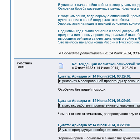
В условиях начавшейся войны развернулась предв
Основная борьба развернулась между Кремлем и 
В ходе кампании, ведя борьбу с оппозицией. Крем
путин заявил о своей поддержке этого блока.
Упор делался на подрыв позиций основного конкур
Под новый год Ельцин объявил о своей досрочной
предоста-вил своему преемнику реальный шанс бы
выросшего рейтинга за счет заявлений о войне в 
Это явилось началом конца России и Русского нас
«
Последнее редактирование: 14 Июля 2014, 03:1
Участник
Re: Тенденции политэкономической э
Гость
«
Ответ #222 :
14 Июля 2014, 10:26:39 »
Цитата: Ариадна от 14 Июля 2014, 03:29:01
В условиях массированной пропаганды далеко не
Особенно без вашей помощи.
Цитата: Ариадна от 14 Июля 2014, 03:29:01
На местах работали проплаченные спецгруппы, ра
Чем вы от них отличаетесь, распространяя слухи 
Цитата: Ариадна от 14 Июля 2014, 03:29:01
Я уже в предыдущих сообщения писала
Хороший приём - ссылаться в качестве доказатель