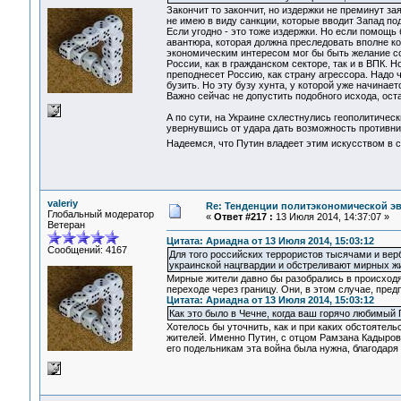
Закончит то закончит, но издержки не преминут за
не имею в виду санкции, которые вводит Запад п
Если угодно - это тоже издержки. Но если помощь 
авантюра, которая должна преследовать вполне к
экономическим интересом мог бы быть желание с
России, как в гражданском секторе, так и в ВПК. 
преподнесет Россию, как страну агрессора. Надо ч
бузить. Но эту бузу хунта, у которой уже начинае
Важно сейчас не допустить подобного исхода, ост
А по сути, на Украине схлестнулись геополитическ
увернувшись от удара дать возможность противник
Надеемся, что Путин владеет этим искусством в
valeriy
Re: Тенденции политэкономической э
Глобальный модератор
«
Ответ #217 :
13 Июля 2014, 14:37:07 »
Ветеран
Цитата: Ариадна от 13 Июля 2014, 15:03:12
Сообщений: 4167
Для того российских террористов тысячами и ве
украинской нацгвардии и обстреливают мирных жи
Мирные жители давно бы разобрались в происходя
переходе через границу. Они, в этом случае, пред
Цитата: Ариадна от 13 Июля 2014, 15:03:12
Как это было в Чечне, когда ваш горячо любимый
Хотелось бы уточнить, как и при каких обстоятел
жителей. Именно Путин, с отцом Рамзана Кадырова
его подельникам эта война была нужна, благодаря