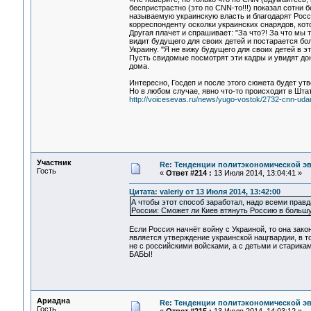
беспристрастно (это по CNN-то!!!) показал сотни 
называемую украинскую власть и благодарят Росси
корреспонденту осколки украинских снарядов, кото
Другая плачет и спрашивает: "За что?! За что мы 
видит будущего для своих детей и постарается бо
Украину. "Я не вижу будущего для своих детей в эт
Пусть свидомые посмотрят эти кадры и увидят дон
дома.
Интересно, Госдеп и после этого сюжета будет утв
Но в любом случае, явно что-то происходит в Шта
http://voicesevas.ru/news/yugo-vostok/2732-cnn-uda
Участник
Re: Тенденции политэкономической э
Гость
«
Ответ #214 :
13 Июля 2014, 13:04:41 »
Цитата: valeriy от 13 Июля 2014, 13:42:00
А чтобы этот способ заработал, надо всеми правд
России: Сможет ли Киев втянуть Россию в больш
Если Россия начнёт войну с Украиной, то она зако
является утверждение украинской нацгвардии, в т
не с российскими войсками, а с детьми и старикам
БАБЫ!
Ариадна
Re: Тенденции политэкономической э
Гость