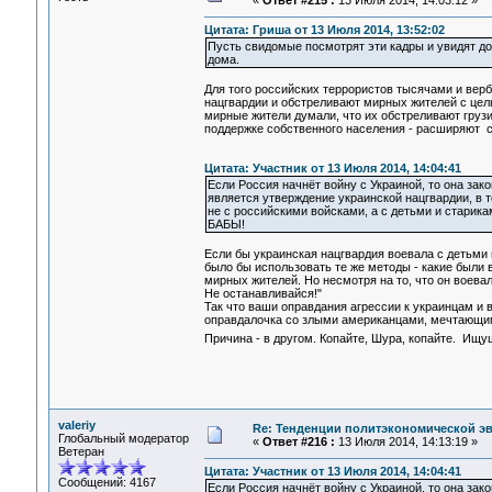
«
Ответ #215 :
13 Июля 2014, 14:03:12 »
Цитата: Гриша от 13 Июля 2014, 13:52:02
Пусть свидомые посмотрят эти кадры и увидят до
дома.
Для того российских террористов тысячами и вер
нацгвардии и обстреливают мирных жителей с цель
мирные жители думали, что их обстреливают грузи
поддержке собственного населения - расширяют 
Цитата: Участник от 13 Июля 2014, 14:04:41
Если Россия начнёт войну с Украиной, то она зак
является утверждение украинской нацгвардии, в т
не с российскими войсками, а с детьми и старикам
БАБЫ!
Если бы украинская нацгвардия воевала с детьми 
было бы использовать те же методы - какие были 
мирных жителей. Но несмотря на то, что он воевал
Не останавливайся!"
Так что ваши оправдания агрессии к украинцам и в
оправдалочка со злыми американцами, мечтающи
Причина - в другом. Копайте, Шура, копайте. Ищ
valeriy
Re: Тенденции политэкономической э
Глобальный модератор
«
Ответ #216 :
13 Июля 2014, 14:13:19 »
Ветеран
Цитата: Участник от 13 Июля 2014, 14:04:41
Сообщений: 4167
Если Россия начнёт войну с Украиной, то она зако