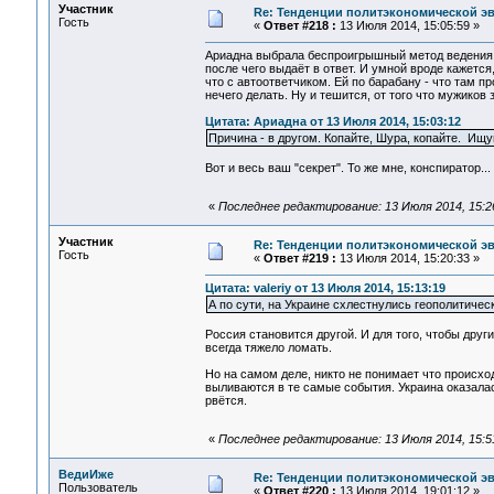
Участник
Re: Тенденции политэкономической э
Гость
«
Ответ #218 :
13 Июля 2014, 15:05:59 »
Ариадна выбрала беспроигрышный метод ведения д
после чего выдаёт в ответ. И умной вроде кажется,
что с автоответчиком. Ей по барабану - что там пр
нечего делать. Ну и тешится, от того что мужиков
Цитата: Ариадна от 13 Июля 2014, 15:03:12
Причина - в другом. Копайте, Шура, копайте. Ищ
Вот и весь ваш "секрет". То же мне, конспиратор...
«
Последнее редактирование: 13 Июля 2014, 15:2
Участник
Re: Тенденции политэкономической э
Гость
«
Ответ #219 :
13 Июля 2014, 15:20:33 »
Цитата: valeriy от 13 Июля 2014, 15:13:19
А по сути, на Украине схлестнулись геополитичес
Россия становится другой. И для того, чтобы дру
всегда тяжело ломать.
Но на самом деле, никто не понимает что происход
выливаются в те самые события. Украина оказалас
рвётся.
«
Последнее редактирование: 13 Июля 2014, 15:5
ВедиИже
Re: Тенденции политэкономической э
Пользователь
«
Ответ #220 :
13 Июля 2014, 19:01:12 »