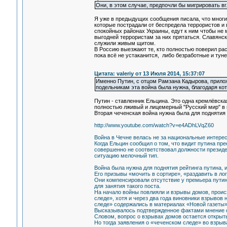
Они, в этом случае, предпочли бы мигрировать вгл
Я уже в предыдущих сообщения писала, что многие
которые пострадали от беспредела террористов и в
спокойных районах Украины, едут к ним чтобы не
выгодней террористам за них прятаться. Славянск
служили живым щитом.
В Россию выезжают те, кто полностью поверил рас
пока всё не устаканится, либо безработные и тун
Цитата: valeriy от 13 Июля 2014, 15:37:07
Именно Путин, с отцом Рамзана Кадырова, приложи
подельникам эта война была нужна, благодаря ко
Путин - ставленник Ельцина. Это одна кремлёвска
полностью лживый и лицемерный "Русский мир" в
Вторая чеченская война нужна была для поднятия 
http://www.youtube.com/watch?v=e4ADhLVqZ60
Война в Чечне велась не за национальные интересы
Когда Ельцин сообщил о том, что видит путина пр
совершенно не соответствовал должности президе
ситуацию мелочный тип.
Война была нужна для поднятия рейтинга путина, 
Его призывы «мочить в сортире», «раздавить в ло
Они компенсировали отсутствие у премьера путин
для занятия такого поста.
На начало войны повлияли и взрывы домов, происх
следе», хотя и через два года виновники взрыво
следе» содержались в материалах «Новой газеты»,
Высказывалось подтвержденное фактами мнение о
Словом, вопрос о взрывах домов остается открыт
Но тогда заявления о «чеченском следе» во взры