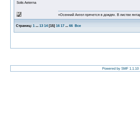
Solis Aeterna
«Осенний Ангел прячется в дождях. В листве янтарн
Страниц:
1
...
13
14
[
15
]
16
17
...
66
Все
Powered by SMF 1.1.10