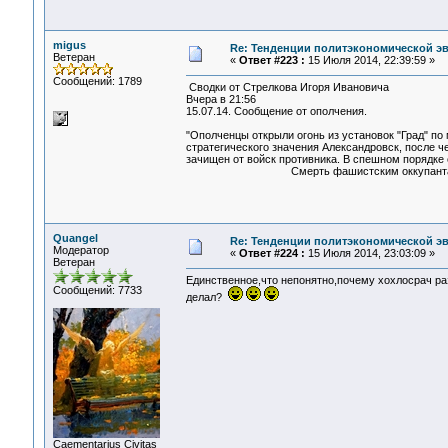
migus
Re: Тенденции политэкономической э
Ветеран
«
Ответ #223 :
15 Июля 2014, 22:39:59 »
Сообщений: 1789
Сводки от Стрелкова Игоря Ивановича
Вчера в 21:56
15.07.14. Сообщение от ополчения.
"Ополченцы открыли огонь из установок "Град" по
стратегического значения Александровск, после 
зачищен от войск противника. В спешном порядке 
Смерть фашистским оккупантам Н
Quangel
Re: Тенденции политэкономической э
Модератор
«
Ответ #224 :
15 Июля 2014, 23:03:09 »
Ветеран
Единственное,что непонятно,почему хохлосрач ра
Сообщений: 7733
делал?
Сaementarius Civitas