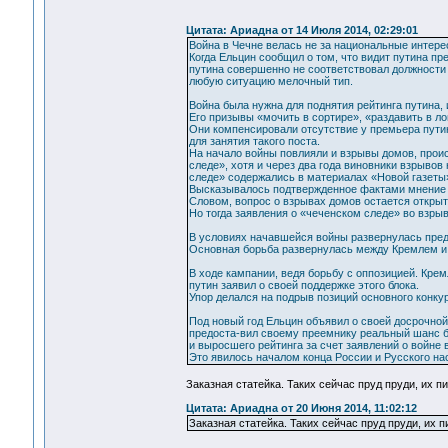
Цитата: Ариадна от 14 Июля 2014, 02:29:01
Война в Чечне велась не за национальные интерес
Когда Ельцин сообщил о том, что видит путина пр
путина совершенно не соответствовал должности 
любую ситуацию мелочный тип.
Война была нужна для поднятия рейтинга путина, 
Его призывы «мочить в сортире», «раздавить в л
Они компенсировали отсутствие у премьера пути
для занятия такого поста.
На начало войны повлияли и взрывы домов, проис
следе», хотя и через два года виновники взрыво
следе» содержались в материалах «Новой газеты»
Высказывалось подтвержденное фактами мнение о
Словом, вопрос о взрывах домов остается откры
Но тогда заявления о «чеченском следе» во взры
В условиях начавшейся войны развернулась пред
Основная борьба развернулась между Кремлем и 
В ходе кампании, ведя борьбу с оппозицией. Кре
путин заявил о своей поддержке этого блока.
Упор делался на подрыв позиций основного конку
Под новый год Ельцин объявил о своей досрочно
предоста-вил своему преемнику реальный шанс б
и выросшего рейтинга за счет заявлений о войне 
Это явилось началом конца России и Русского на
Заказная статейка. Таких сейчас пруд пруди, их 
Цитата: Ариадна от 20 Июня 2014, 11:02:12
Заказная статейка. Таких сейчас пруд пруди, их 