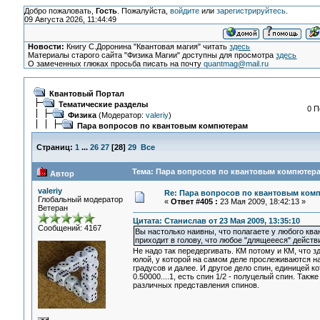
Добро пожаловать,
Гость
. Пожалуйста,
войдите
или
зарегистрируйтесь
.
09 Августа 2026, 11:44:49
Новости:
Книгу С.Доронина "Квантовая магия" читать
здесь
Материалы старого сайта "Физика Магии" доступны для просмотра
здесь
О замеченных глюках просьба писать на почту
quantmag@mail.ru
Квантовый Портал
Тематические разделы
0 П
Физика
(Модератор:
valeriy
)
Пара вопросов по квантовым компютерам
Страниц:
1
...
26
27
[
28
]
29
Все
Тема: Пара вопросов по квантовым компютера
Автор
valeriy
Re: Пара вопросов по квантовым ком
Глобальный модератор
«
Ответ #405 :
23 Мая 2009, 18:42:13 »
Ветеран
Цитата: Станислав от 23 Мая 2009, 13:35:10
Сообщений: 4167
Вы настолько наивны, что полагаете у любого кван
приходит в голову, что любое "длящеееся" дейст
Не надо так передергивать. КМ потому и КМ, что 
юлой, у которой на самом деле прослеживаются нач
градусов и далее. И другое дело спин, единицей к
0.50000....1, есть спин 1/2 - полуцелый спин. Так
различных представления спинов.