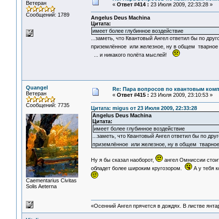
Ветеран
«
Ответ #414 :
23 Июля 2009, 22:33:28 »
Сообщений: 1789
Angelus Deus Machina
Цитата:
имеет более глубинное воздействие
...заметь, что Квантовый Ангел ответил бы по дру
приземлённое или железное, ну в общем тварное
... и никакого полёта мыслей!
Quangel
Re: Пара вопросов по квантовым ком
Ветеран
«
Ответ #415 :
23 Июля 2009, 23:10:53 »
Сообщений: 7735
Цитата: migus от 23 Июля 2009, 22:33:28
Angelus Deus Machina
Цитата:
имеет более глубинное воздействие
...заметь, что Квантовый Ангел ответил бы по дру
приземлённое или железное, ну в общем тварное 
Ну я бы сказал наоборот,
ангел Омниссии стои
обладет более широким кругозором.
А у тебя к
Сaementarius Civitas
Solis Aeterna
«Осенний Ангел прячется в дождях. В листве янтарн