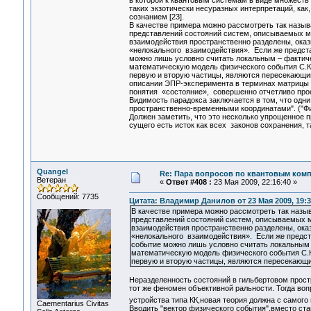
в которой к квантовым системам в виде множеств
таких экзотически несуразных интерпретаций, ка
сознанием [23].
В качестве примера можно рассмотреть так назыв
представлений состояний систем, описываемых м
взаимодействия пространственно разделены, оказ
«нелокального взаимодействия». Если же предста
можно лишь условно считать локальным – фактич
математическую модель физического события С.Кр
первую и вторую частицы, являются пересекающи
описании ЭПР-эксперимента в терминах матрицы п
понятия «состояние», совершенно отчетливо про
Видимость парадокса заключается в том, что одни
пространственно-временными координатами". ("Фи
Должен заметить, что это несколько упрощенное 
сущего есть исток как всех законов сохранения, т
Quangel
Re: Пара вопросов по квантовым ком
Ветеран
«
Ответ #408 :
23 Мая 2009, 22:16:40 »
Сообщений: 7735
Цитата: Владимир Данилов от 23 Мая 2009, 19:3
В качестве примера можно рассмотреть так назыв
представлений состояний систем, описываемых м
взаимодействия пространственно разделены, ока
«нелокального взаимодействия». Если же предст
событие можно лишь условно считать локальным 
математическую модель физического события С.К
первую и вторую частицы, являются пересекающ
Неразделенность состояний в гильбертовом прос
тот же феномен объективной ральности. Тогда во
устройства типа КК,новая теория должна с самого 
Сaementarius Civitas
Вводить "вектор физического события",вместо ст