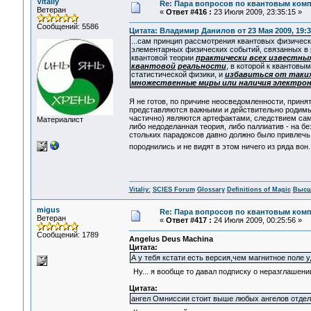
Vitaliy
Re: Пара вопросов по квантовым ком
Ветеран
«
Ответ #416 :
23 Июля 2009, 23:35:15 »
Сообщений: 5586
Цитата: Владимир Данилов от 23 Мая 2009, 19:3
...сам принцип рассмотрения квантовых физическ
элементарных физических событий, связанных в 
квантовой теории
практически всех известны
квантовой реальности
, в которой к квантов
статистической физики, и
избавиться от таких
множественные миры или наличия электрон
Я не готов, по причине неосведомленности, приня
представляются важными и действительно родимы
частично) являются артефактами, следствием само
Материалист
либо недоделанная теория, либо паллиатив - на бе
стольких парадоксов давно должно было привлечь в
породнились и не видят в этом ничего из ряда вон.
Vitaliy:
SCIES Forum
Glossary
Definitions of Magic
Высш
migus
Re: Пара вопросов по квантовым ком
Ветеран
«
Ответ #417 :
24 Июля 2009, 00:25:56 »
Сообщений: 1789
Angelus Deus Machina
Цитата:
А у тебя кстати есть версия,чем магнитное поле
Ну... я вообще то давал подписку о неразглашении
Цитата:
ангел Омниссии стоит выше любых ангелов отде