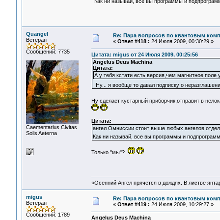
Как ни называй, все вы программы и подпрогра
Quangel
Re: Пара вопросов по квантовым ком
Ветеран
«
Ответ #418 :
24 Июля 2009, 00:30:29 »
Сообщений: 7735
Цитата: migus от 24 Июля 2009, 00:25:56
Angelus Deus Machina
Цитата:
А у тебя кстати есть версия,чем магнитное поле
Ну... я вообще то давал подписку о неразглашени
Ну сделает кустарный приборчик,отправит в нелока
Цитата:
Сaementarius Civitas
ангел Омниссии стоит выше любых ангелов отдел
Solis Aeterna
Как ни называй, все вы программы и подпрогра
Только "мы"?
«Осенний Ангел прячется в дождях. В листве янтарн
migus
Re: Пара вопросов по квантовым ком
Ветеран
«
Ответ #419 :
24 Июля 2009, 10:29:27 »
Сообщений: 1789
Angelus Deus Machina