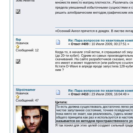
Solis Aeterna
множеств вместо матриц плотности...Различать см
предела увешанный избыточными сущностями и с
решить алгебраическим методом,графическим ил
«Осенний Ангел прячется в дождях. В листве янтарн
fbp
Re: Пара вопросов по квантовым ком
Новичок
«
Ответ #409 :
10 Июля 2009, 00:27:51 »
Сообщений: 12
Когда-то, в начале этой ветки, я спрашивал об э
(до 20-ти кубит). Одним из самых производительны
скачивания. На сайте разработчиков сказано, мол
его имеет и может поделится (или рабочую ссылоч
Кстати D-Wave в апреде вроде запустила 128-куби
ним ?
Slipstreamer
Re: Пара вопросов по квантовым ком
Новичок
«
Ответ #410 :
23 Июля 2009, 16:04:49 »
Сообщений: 47
Цитата:
То есть должна существовать достаточно легко р
чистое запутанное состояние, точнее псевдочисто
пока никто не знает, как реализовать, (здесь мож
общего принципа как раз и используется в настоя
называется он методом пространственного у
Я так понял для этих целей создают сильный град