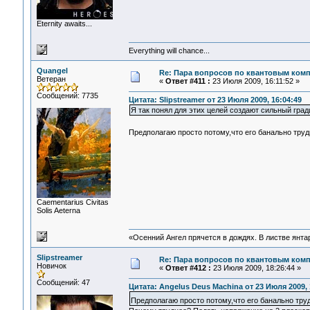
Eternity awaits...
Everything will chance...
Quangel
Re: Пара вопросов по квантовым ком
Ветеран
«
Ответ #411 :
23 Июля 2009, 16:11:52 »
Сообщений: 7735
Цитата: Slipstreamer от 23 Июля 2009, 16:04:49
Я так понял для этих целей создают сильный град
Предполагаю просто потому,что его банально труд
Сaementarius Civitas
Solis Aeterna
«Осенний Ангел прячется в дождях. В листве янтарн
Slipstreamer
Re: Пара вопросов по квантовым ком
Новичок
«
Ответ #412 :
23 Июля 2009, 18:26:44 »
Сообщений: 47
Цитата: Angelus Deus Machina от 23 Июля 2009, 
Предполагаю просто потому,что его банально тру