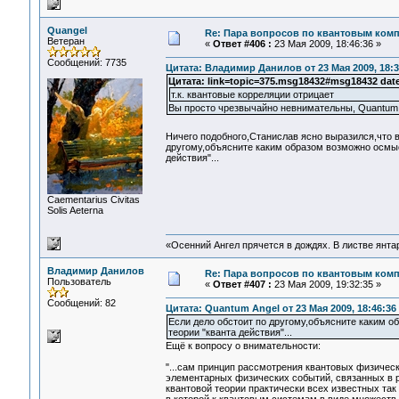
Quangel
Re: Пара вопросов по квантовым ком
Ветеран
«
Ответ #406 :
23 Мая 2009, 18:46:36 »
Сообщений: 7735
Цитата: Владимир Данилов от 23 Мая 2009, 18:3
Цитата: link=topic=375.msg18432#msg18432 dat
т.к. квантовые корреляции отрицает
Вы просто чрезвычайно невнимательны, Quantum A
Ничего подобного,Станислав ясно выразился,что 
другому,объясните каким образом возможно осмы
действия"...
Сaementarius Civitas
Solis Aeterna
«Осенний Ангел прячется в дождях. В листве янтарн
Владимир Данилов
Re: Пара вопросов по квантовым ком
Пользователь
«
Ответ #407 :
23 Мая 2009, 19:32:35 »
Сообщений: 82
Цитата: Quantum Angel от 23 Мая 2009, 18:46:36
Если дело обстоит по другому,объясните каким 
теории "кванта действия"...
Ещё к вопросу о внимательности:
"...сам принцип рассмотрения квантовых физичес
элементарных физических событий, связанных в р
квантовой теории практически всех известных так