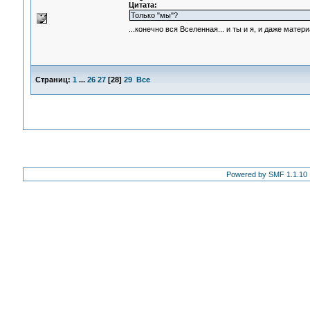
Цитата:
Только "мы"?
...конечно вся Вселенная... и ты и я, и даже мат
Страниц:
1
...
26
27
[
28
]
29
Все
Powered by SMF 1.1.10