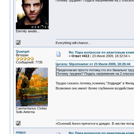
Почему труднее? Подать напряжение на 2 плоскопа
Eternity awaits...
Everything will chance...
Quangel
Re: Пара вопросов по квантовым ком
Ветеран
«
Ответ #413 :
23 Июля 2009, 18:32:54 »
Сообщений: 7735
Цитата: Slipstreamer от 23 Июля 2009, 18:26:44
Предполагаю просто потому,что его банально тру
Почему труднее? Подать напряжение на 2 плоскопа
Трудно сказать почему,эсминец "Элдридж" в Фил
Возможно оно имеет более глубинное воздействие
Сaementarius Civitas
Solis Aeterna
«Осенний Ангел прячется в дождях. В листве янтарн
migus
Re: Пара вопросов по квантовым ком