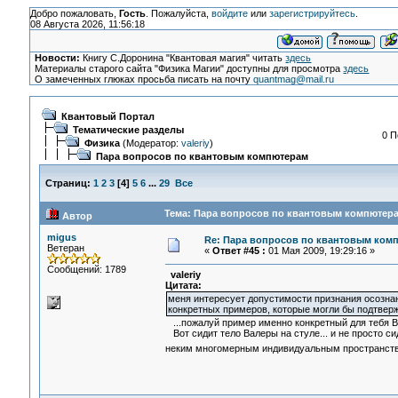
Добро пожаловать,
Гость
. Пожалуйста,
войдите
или
зарегистрируйтесь
.
08 Августа 2026, 11:56:18
Новости:
Книгу С.Доронина "Квантовая магия" читать
здесь
Материалы старого сайта "Физика Магии" доступны для просмотра
здесь
О замеченных глюках просьба писать на почту
quantmag@mail.ru
Квантовый Портал
Тематические разделы
0 П
Физика
(Модератор:
valeriy
)
Пара вопросов по квантовым компютерам
Страниц:
1
2
3
[
4
]
5
6
...
29
Все
Тема: Пара вопросов по квантовым компютера
Автор
migus
Re: Пара вопросов по квантовым ком
Ветеран
«
Ответ #45 :
01 Мая 2009, 19:29:16 »
Сообщений: 1789
valeriy
Цитата:
меня интересует допустимости признания осознан
конкретных примеров, которые могли бы подтвер
...пожалуй пример именно конкретный для тебя Ва
Вот сидит тело Валеры на стуле... и не просто с
неким многомерным индивидуальным пространством