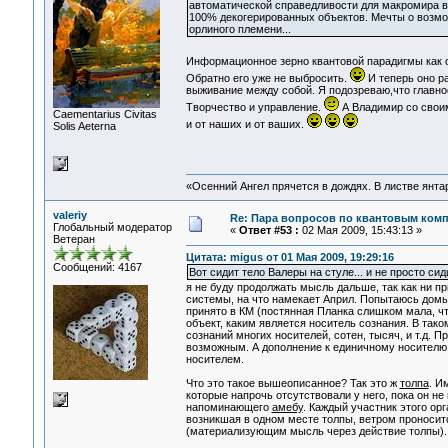
автоматической справедливости для макромира вс
100% декогерированных объектов. Мечты о возмож
орлиного племени...
Информационное зерно квантовой парадигмы как 
Обратно его уже не выбросить.
И теперь оно р
выживание между собой. Я подозреваю,что главное
Творчество и управление.
А Владимир со своим
Сaementarius Civitas
и от наших и от ваших.
Solis Aeterna
«Осенний Ангел прячется в дождях. В листве янтарн
valeriy
Re: Пара вопросов по квантовым ком
Глобальный модератор
«
Ответ #53 :
02 Мая 2009, 15:43:13 »
Ветеран
Цитата: migus от 01 Мая 2009, 19:29:16
Сообщений: 4167
Вот сидит тело Валеры на стуле... и не просто сиди
я не буду продолжать мысль дальше, так как ни пр
системы, на что намекает Април. Попытаюсь домыс
принято в КМ (постянная Планка слишком мала, ч
объект, каким является носитель сознания. В тако
сознаний многих носителей, сотен, тысяч, и т.д. 
возможным. А дополнение к единичному носителю 
носителем.
Что это такое вышеописанное? Так это ж
толпа
. И
которые напрочь отсутствовали у него, пока он не
напоминающего
амебу
. Каждый участник этого о
возникшая в одном месте толпы, ветром проносит
(материализующим мысль через действие толпы).