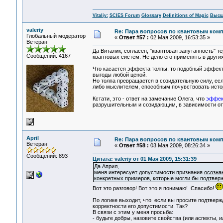
Vitaliy:
SCIES Forum
Glossary
Definitions of Magic
Высш
valeriy
Re: Пара вопросов по квантовым ком
Глобальный модератор
«
Ответ #57 :
02 Мая 2009, 16:53:35 »
Ветеран
Да Виталик, согласен, "квантовая запутанность" 
Сообщений: 4167
квантовых систем. Не дело его применять в других
Что касается эффекта толпы, то подобный эффек
выгоды любой ценой.
Но толпа превращается в созидательную силу, есл
либо мыслителем, способным почувствовать исто
Кстати, это - ответ на замечание Олега, что
эффект
разрушительным и созидающим, в зависимости от 
April
Re: Пара вопросов по квантовым ком
Ветеран
«
Ответ #58 :
03 Мая 2009, 08:26:34 »
Сообщений: 893
Цитата: valeriy от 01 Мая 2009, 15:31:39
Да Април,
меня интересует допустимости признания
осозна
конкретных примеров, которые могли бы подтвер
Вот это разговор! Вот это я понимаю! Спасибо!
По логике выходит, что если вы просите подтверж
корректности его допустимости. Так?
В связи с этим у меня просьба:
- будьте добры, назовите свойства (или аспекты,