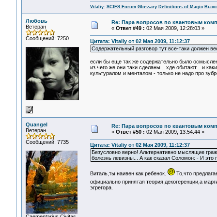
Vitaliy:
SCIES Forum
Glossary
Definitions of Magic
Высш
Любовь
Re: Пара вопросов по квантовым ком
Ветеран
«
Ответ #49 :
02 Мая 2009, 12:28:03 »
Сообщений: 7250
Цитата: Vitaliy от 02 Мая 2009, 11:12:37
Содержательный разговор тут все-таки должен ве
если бы еще так же содержательно было осмыслен
из чего же они таки сделаны... хде обитают... и 
культуралом и менталом - только не надо про зубре
Quangel
Re: Пара вопросов по квантовым ком
Ветеран
«
Ответ #50 :
02 Мая 2009, 13:54:44 »
Сообщений: 7735
Цитата: Vitaliy от 02 Мая 2009, 11:12:37
Безусловно верно! Альтернативно мыслящие гражд
болезнь левизны... А как сказал Соломон: - И это п
Виталь,ты наивен как ребенок.
То,что предлага
официально принятая теория декогеренции,а марг
эгрегора.
Сaementarius Civitas