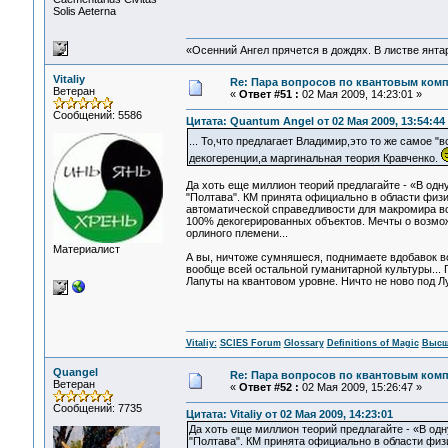
Solis Aeterna
«Осенний Ангел прячется в дождях. В листве янтарн
Vitaliy
Re: Пара вопросов по квантовым ком
Ветеран
«
Ответ #51 :
02 Мая 2009, 14:23:01 »
Сообщений: 5586
Цитата: Quantum Angel от 02 Мая 2009, 13:54:44
... То,что предлагает Владимир,это то же самое "
декогеренции,а маргинальная теория Кравченко.
Да хоть еще миллион теорий предлагайте - «В одн
"Полтава". КМ принята официально в области физик
автоматической справедливости для макромира вс
100% декогерированных объектов. Мечты о возможн
орлиного племени...
Материалист
А вы, ничтоже сумняшеся, поднимаете вдобавок воп
вообще всей остальной гуманитарной культуры... 
Лапуты на квантовом уровне. Ничто не ново под Лу
Vitaliy:
SCIES Forum
Glossary
Definitions of Magic
Высш
Quangel
Re: Пара вопросов по квантовым ком
Ветеран
«
Ответ #52 :
02 Мая 2009, 15:26:47 »
Сообщений: 7735
Цитата: Vitaliy от 02 Мая 2009, 14:23:01
Да хоть еще миллион теорий предлагайте - «В одн
"Полтава". КМ принята официально в области физи