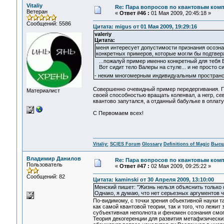
Vitaliy
Re: Пара вопросов по квантовым ком
Ветеран
«
Ответ #46 :
01 Мая 2009, 20:45:18 »
Сообщений: 5586
Цитата: migus от 01 Мая 2009, 19:29:16
valeriy
Цитата:
меня интересует допустимости признания осозна
конкретных примеров, которые могли бы подтвер
...пожалуй пример именно конкретный для тебя В
Вот сидит тело Валеры на стуле... и не просто 
- неким многомерным индивидуальным пространств
Совершенно очевидный пример передергивания. Пр
Материалист
своей способностью вращать коленвал, а негр, сев
квантово запутался, а отданный бабульке в оплату
С Первомаем всех!
Vitaliy:
SCIES Forum
Glossary
Definitions of Magic
Высш
Владимир Данилов
Re: Пара вопросов по квантовым ком
Пользователь
«
Ответ #47 :
02 Мая 2009, 09:25:22 »
Сообщений: 82
Цитата: kaminski от 30 Апреля 2009, 13:10:00
Менский пишет: "Жизнь нельзя объяснить только
Однако, я думаю, что нет серьезных аргументов ч
По-видимому, с точки зрения объективной науки 
как самой квантовой теории, так и того, что лежи
субъективная неполнота и феномен сознания смог
Теория декогеренции для развития метафизических