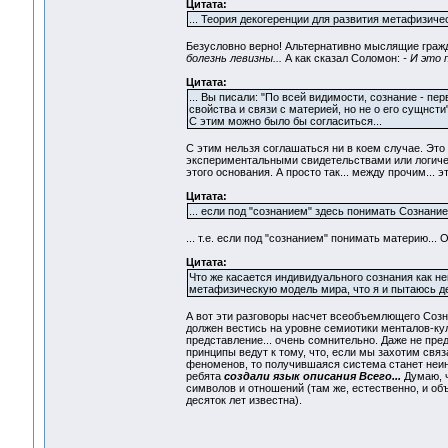
Цитата:
... Теория декогеренции для развития метафизичес
Безусловно верно! Альтернативно мыслящие гражд
болезнь левизны...
А как сказал Соломон:
- И это 
Цитата:
... Вы писали: "По всей видимости, сознание - п
свойства и связи с материей, но не о его сущнсти
С этим можно было бы согласиться...
С этим нельзя соглашаться ни в коем случае. Это
экспериментальными свидетельствами или логичес
этого основания. А просто так... между прочим... э
Цитата:
... если под "сознанием" здесь понимать Сознание 
... т.е. если под "сознанием" понимать материю... 
Цитата:
Что же касается индивидуального сознания как н
метафизическую модель мира, что я и пытаюсь д
А вот эти разговоры насчет всеобъемлющего Созн
должен вестись на уровне семиотики менталов-кул
представление... очень сомнительно. Даже не пре
принципы ведут к тому, что, если мы захотим св
феноменов, то получившаяся система станет неин
ребята
создали язык описания Всего...
Думаю, ч
символов и отношений (там же, естественно, и объ
десяток лет известна).