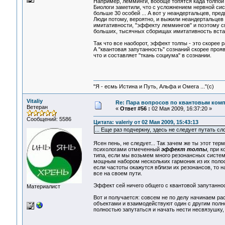
Например, лемминги, вообще топятся када толпой
Биологи заметили, что с усложнением нервной си
больше 30 особей ... А вот у неандертальцев, пре
Люди потому, вероятно, и выжили неандертальцев
имитативности, "эффекту леммингов" и поэтому с
больших, тысячных сборищах имитативность встае
Так что все наоборот, эффект толпы - это скорее р
А "квантовая запутанность" сознаний скорее прояв
что и составляет "ткань социума" в сознании.
"Я - есмь Истина и Путь, Альфа и Омега ..."(с)
Vitaliy
Re: Пара вопросов по квантовым ком
Ветеран
«
Ответ #56 :
02 Мая 2009, 16:37:20 »
Сообщений: 5586
Цитата: valeriy от 02 Мая 2009, 15:43:13
... Еще раз подчеркну, здесь не следует путать с
Ясен пень, не следует... Так зачем же ты этот те
психологами отмеченный
эффект толпы
, при 
типа, если мы возьмем много резонансных систем
мощным набором нескольких гармоник из их полосы
если частоты окажутся вблизи их резонансов, то 
все на своем пути.
Эффект сей ничего общего с квантовой запутаннос
Материалист
Вот и получается: совсем не по делу начинаем ра
объектами и взаимодействуют один с другим полн
полностью запутаться и начать нести несвязушку,