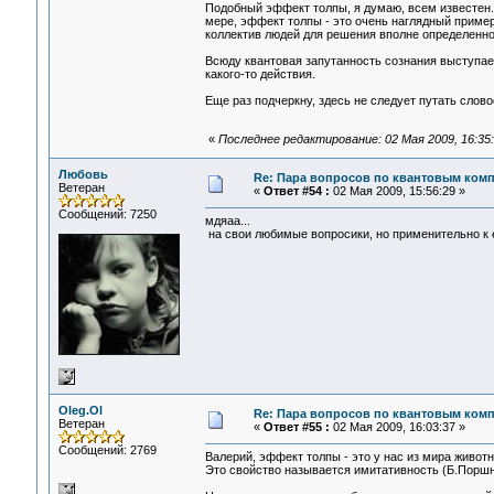
Подобный эффект толпы, я думаю, всем известен. 
мере, эффект толпы - это очень наглядный пример.
коллектив людей для решения вполне определенной 
Всюду квантовая запутанность сознания выступае
какого-то действия.
Еще раз подчеркну, здесь не следует путать слово
«
Последнее редактирование: 02 Мая 2009, 16:35:2
Любовь
Re: Пара вопросов по квантовым ком
Ветеран
«
Ответ #54 :
02 Мая 2009, 15:56:29 »
Сообщений: 7250
мдяаа...
на свои любимые вопросики, но применительно к е
Oleg.Ol
Re: Пара вопросов по квантовым ком
Ветеран
«
Ответ #55 :
02 Мая 2009, 16:03:37 »
Сообщений: 2769
Валерий, эффект толпы - это у нас из мира живот
Это свойство называется имитативность (Б.Поршн