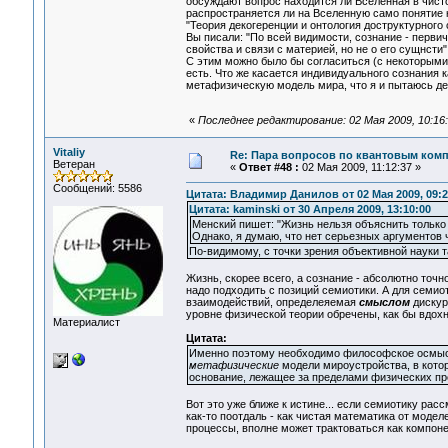
обсуждают вопрос находится ли Вселенная в чисто
распространяется ли на Вселенную само понятие к
"Теория декогеренции и онтология доструктурного 
Вы писали: "По всей видимости, сознание - перви
свойства и связи с материей, но не о его сущнсти"
С этим можно было бы согласиться (с некоторыми о
есть. Что же касается индивидуального сознания 
метафизическую модель мира, что я и пытаюсь де
«
Последнее редактирование: 02 Мая 2009, 10:16
Vitaliy
Re: Пара вопросов по квантовым ком
Ветеран
«
Ответ #48 :
02 Мая 2009, 11:12:37 »
Сообщений: 5586
Цитата: Владимир Данилов от 02 Мая 2009, 09:2
Цитата: kaminski от 30 Апреля 2009, 13:10:00
Менский пишет: "Жизнь нельзя объяснить только
Однако, я думаю, что нет серьезных аргументов ч
По-видимому, с точки зрения объективной науки т
Жизнь, скорее всего, а сознание - абсолютно точ
надо подходить с позиций семиотики. А для семио
взаимодействий, определеяемая
смыслом
дискур
уровне физической теории обречены, как бы вдохн
Материалист
Цитата:
Именно поэтому необходимо философское осмыслен
метафизические
модели мироустройства, в кото
основание, лежащее за пределами физических пр
Вот это уже ближе к истине... если семиотику рас
как-то поотдаль - как чистая математика от моде
процессы, вполне может трактоваться как компон