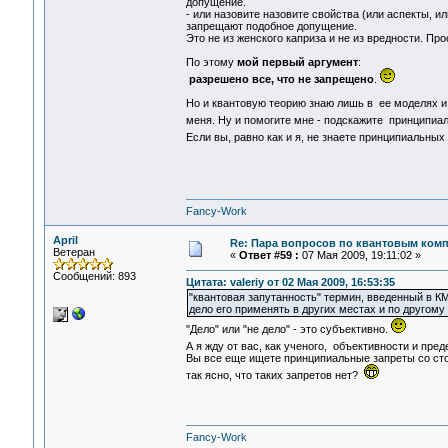
допущение.
- или назовите назовите свойства (или аспекты, и
запрещают подобное допущение.
Это не из женского каприза и не из вредности. Прос
По этому
мой первый аргумент
:
разрешено все, что не запрещено
.
Но и квантовую теорию знаю лишь в ее моделях и а
меня. Ну и помогите мне - подскажите принципиа
Если вы, равно как и я, не знаете принципиальны
Fancy-Work
April
Re: Пара вопросов по квантовым ком
Ветеран
«
Ответ #59 :
07 Мая 2009, 19:11:02 »
Сообщений: 893
Цитата: valeriy от 02 Мая 2009, 16:53:35
"квантовая запутанность" термин, введенный в К
дело его применять в других местах и по другому 
"Дело" или "не дело" - это субъективно.
А я жду от вас, как ученого, объективности и пр
Вы все еще ищете принципиальные запреты со сто
так ясно, что таких запретов нет?
Fancy-Work