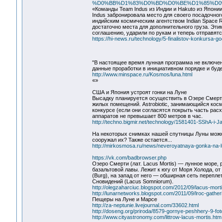
%D0%BB%D1%83%D0%BD%D0%BE%D1%85%D0
«Команды Team Indus из Индии и Hakuto из Япони
Indus забронировала место для своего посадочно
индийским космическим агентством Indian Space Re
достаточно места для дополнительного груза. Эт
соглашению, ударили по рукам и теперь отправятс
https://hi-news.ru/technology/5-finalistov-konkursa-
"В настоящее время лунная программа не включен
данные проработки в инициативном порядке и буде
http://www.minspace.ru/Kosmos/luna.html
«»
США и Япония устроят гонки на Луне
Высадку планируется осуществить в Озере Смерти
жилых помещений. Astrobiotic, занимающийся косм
конкурсе (если они согласятся покрыть часть расх
аппаратов не превышает 800 метров в час.
http://techno.bigmir.net/technology/1581401-SShA-i-Ja
На некоторых снимках нашей спутницы Луны можн
сооружал их? Также остается...
http://mirkosmosa.ru/news/neveroyatnaya-gonka-na-
https://vk.com/badbrowser.php
Озеро Смерти (лат. Lacus Mortis) — лунное море
базальтовой лавы. Лежит к югу от Моря Холода, от
(Burg), на запад от него — обширная сеть перепл
Сновидений (Lacus Somniorum).
http://olegzaharciuc.blogspot.com/2012/09/lacus-morti
http://lunarnetworks.blogspot.com/2011/09/lroc-gatheri
Пещеры на Луне и Марсе
http://za-neptunie.livejournal.com/33602.html
http://doseng.org/priroda/8579-gornye-peshhery-9-fot
http://www.cityastronomy.com/littrow-lacus-mortis.htm