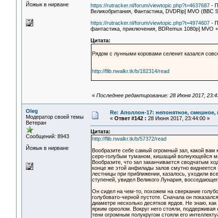
Йожык в нирване
https://rutracker.nl/forum/viewtopic.php?t=4637687
- П
Великобритания, Фантастика, DVDRip] MVO (BBC Sai
https://rutracker.nl/forum/viewtopic.php?t=4974607
- П
фантастика, приключения, BDRemux 1080p] MVO + O
Цитата:
Рядом с лунными коровами селенит казался совс
http://flib.nwalkr.tk/b/182314/read
«
Последнее редактирование: 28 Июня 2017, 23:4
Oleg
Re: Аполлон-17: непонятное, смешное, в
Модератор своей темы
«
Ответ #142 :
28 Июня 2017, 23:44:00 »
Ветеран
Цитата:
Сообщений: 8943
http://flib.nwalkr.tk/b/57372/read
Йожык в нирване
Вообразите себе самый огромный зал, какой вам 
серо-голубым туманом, кишащий волнующейся мас
Вообразите, что зал заканчивается сводчатым ход
конце же этой анфилады залов смутно виднеется
лестницы при приближении, казалось, уходили вс
ступеней, увидел Великого Лунария, восседающег
Он сидел на чем-то, похожем на сверкание голуб
голубовато-черной пустоте. Сначала он показалс
диаметре несколько десятков ярдов. Не знаю, как
ярким ореолом. Вокруг него стояли, поддерживая 
тени огромным полукругом стояли его интеллекту