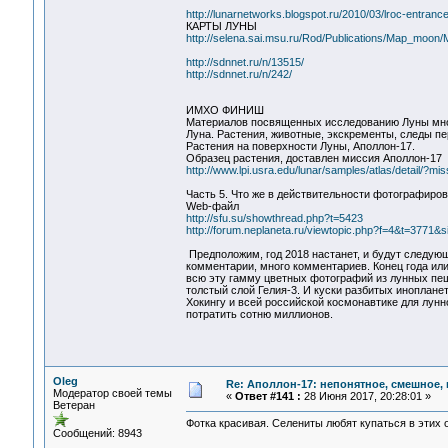
http://lunarnetworks.blogspot.ru/2010/03/lroc-entran
КАРТЫ ЛУНЫ
http://selena.sai.msu.ru/Rod/Publications/Map_moo
http://sdnnet.ru/n/13515/
http://sdnnet.ru/n/242/
ИМХО ФИНИШ
Материалов посвященных исследованию Луны мно
Луна. Растения, животные, экскременты, следы 
Растения на поверхности Луны, Аполлон-17.
Образец растения, доставлен миссия Аполлон-17
http://www.lpi.usra.edu/lunar/samples/atlas/detail/
Часть 5. Что же в действительности фотографиро
Web-файл
http://sfu.su/showthread.php?t=5423
http://forum.neplaneta.ru/viewtopic.php?f=4&t=377
Предположим, год 2018 настанет, и будут следующ
комментарии, много комментариев. Конец года ил
всю эту гамму цветных фотографий из лунных пещ
толстый слой Гелия-3. И куски разбитых иноплане
Хокингу и всей российской космонавтике для лунн
потратить сотню миллионов.
Oleg
Re: Аполлон-17: непонятное, смешное, в
Модератор своей темы
«
Ответ #141 :
28 Июня 2017, 20:28:01 »
Ветеран
Фотка красивая. Селениты любят купаться в этих
Сообщений: 8943