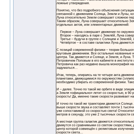
ложные утверждения.
Понятно, что без подробного объяснения ситуаци
связанной с движением Солнца, Земли и Луны, ко
Луна относительно Земли совершает сложное пер
Таким образом, Луна совершает относительно Зем
отдельных актов, или элементарных движений:
Первое – Луна совершает движение по окружнос
Второе – находясь в паре с Землёй, Луна совер
Третье – будучи в группе с Солнцем и Землёй, Л
Четвёртое – в составе галактики Луна движется 
С позиций современной физики – теории Большого
круговым движением. Все остальные названные не
центра. Так движется и Солнце, и Земля, и Луна
Петровичем Поповым в его кабинете в институте 
Петровича как раз недавно вышла монография на 
задуматься…
Итак, теперь, опираясь на те четыре акта движе
планетами, движущимися по окружностям (эллипс
необходимо убирать из современной физики. Тако
И – далее. Точно по такой же орбите в виде эпиц
а Земля «официально» летит со скоростью, в 90 
скорость! Да, именно такие скорости развивает н
И точно по такой же траектории движется Солнце. 
выше скорости звука и составляет почти 1 тысячн
уже сопоставимой со скоростью света! Относител
метров в секунду, это уже 2 тысячных скорости св
А местная группа галактик движется относительно
движутся со сравнимыми со светом скоростями, до
центр которой совмещён с реликтовым излучение
скорости света…