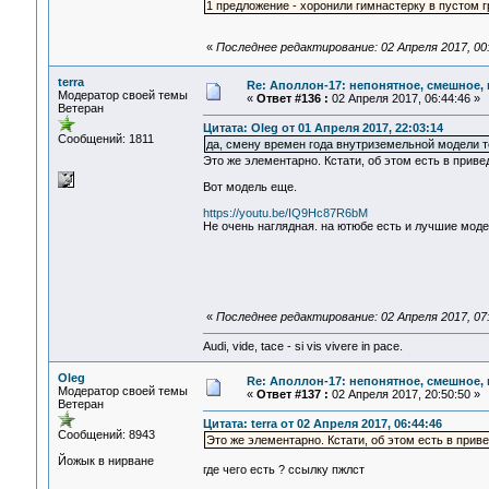
1 предложение - хоронили гимнастерку в пустом г
«
Последнее редактирование: 02 Апреля 2017, 00:
terra
Re: Аполлон-17: непонятное, смешное, в
Модератор своей темы
«
Ответ #136 :
02 Апреля 2017, 06:44:46 »
Ветеран
Цитата: Oleg от 01 Апреля 2017, 22:03:14
Сообщений: 1811
да, смену времен года внутриземельной модели т
Это же элементарно. Кстати, об этом есть в приве
Вот модель еще.
https://youtu.be/IQ9Hc87R6bM
Не очень наглядная. на ютюбе есть и лучшие моде
«
Последнее редактирование: 02 Апреля 2017, 07:
Audi, vide, tace - si vis vivere in pace.
Oleg
Re: Аполлон-17: непонятное, смешное, в
Модератор своей темы
«
Ответ #137 :
02 Апреля 2017, 20:50:50 »
Ветеран
Цитата: terra от 02 Апреля 2017, 06:44:46
Сообщений: 8943
Это же элементарно. Кстати, об этом есть в приве
Йожык в нирване
где чего есть ? ссылку пжлст