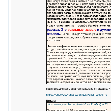
Они могут также размышлять и о не столь обыден
десятков звезд и все они находятся внутри с
ученых, поскольку состав звезд показывает, ч
серии очень маловероятных совпадений. В бо
скоплениях развиться не может, потому что т
которых есть люди, нет флота звездолетов, 
механизм, благодаря которому соседство с б
жизни, но им это не удалось. Следует ли им
нравится оставлять что-либо без объяснения.
рассказ. Это
реальные, живые
и думающ
взялись
.
Но они никогда этого не узнают. В это
говоря иным языком, они избраны самим рассказом
– это факт.
Некоторые фантастические сюжеты, в которых за
входит тонкий вопрос о том, как структурирована
Если я кипячу воду в чайнике и завариваю чай, я 
нагревалась, потому что чайник передавал ей сво
горячий чай. Это – история, потому что она позв
мультивселенной других вариантов, где я решил 
части мультивселенной, находящиеся вне этой ис
отщепляется малая мера, в которой делается что-
кролика, который тут же убегает, а я в итоге ост
превращения чайника. Однако никак нельзя коррек
ссылаясь на другие части мультивселенной, гораз
этот вариант истории начался в момент превращен
терминах истории, а можно только в терминах му
психушка для космонавтов началась с Гагарина ?
https://yandex.ru/yandsearch?text=сны на орбите
Цитата:
https://www.youtube.com/watch?v=cZmVauQxsZY
Oxana Lammertink10 месяцев назад (изменено)