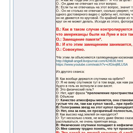
В.: А как же тогда они это делают? И что за цель?
О.: Он даже не отвечает на этот вопрос.
В.: Если ты не отвечаешь на этот вопрос, значит 
О.: Он не столько не отвечает, сколько уверяет, 
одного достоверного видео с орбиты нет, потому ч
он не движется по круговой. По крайней мере из т
круг он не может делать. Исходя из этого, фото
В.: Как в таком случае контролируютс
что американцы были на Луне и все та
О.: Замещение памяти*.
В.: И кто этим замещением занимается
О.: Совокупно.
*Не этим ли объясняются галлюцинации космонав
http://digitall-angell.livejournal.com/424636.html
https://www.youtube.com/watch?v=cfGkejMLUSA
Из другого сеанса:
В: Как вообще держатся спутники на орбите?
О: Я не вижу спутников тут в том виде, как нам р
будто в гель их воткнули и они висят.
В: Это физический гель?
О: Нет, идет фраза
"преломление пространства
В: Объясни
О:
Качество атмосферы меняется, она становит
густые что ли, там как купол такой... при при
В: Голограмма звезд на этот купол проецируе
О: Нет, она за ним, он прозрачный полностью,
В: Как высоко над землей он находится?
О: Тут несколько слоев, не могу даже близко сказ
расплываться, не очень приятная вещь.
В: Физические спутники попадают в нефизичес
О: Мне самому трудно понять, что тут происход
В: Это какой-то другой квантовый слой