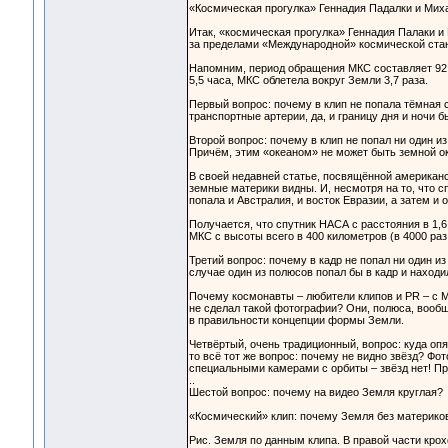
«Космическая прогулка» Геннадия Падалки и Мих
Итак, «космическая прогулка» Геннадия Палаки и
за пределами «Международной» космической стан
Напомним, период обращения МКС составляет 92 м
5,5 часа, МКС облетела вокруг Земли 3,7 раза.
Первый вопрос: почему в клип не попала тёмная с
транспортные артерии, да, и границу дня и ночи 
Второй вопрос: почему в клип не попал ни один из
Причём, этим «океаном» не может быть земной оке
В своей недавней статье, посвящённой американс
земные материки видны. И, несмотря на то, что 
попала и Австралия, и восток Евразии, а затем и 
Получается, что спутник НАСА с расстояния в 1
МКС с высоты всего в 400 километров (в 4000 раз
Третий вопрос: почему в кадр не попал ни один и
случае один из полюсов попал бы в кадр и находи
Почему космонавты – любители клипов и PR – с М
не сделал такой фотографии? Они, полюса, вообщ
в правильности концепции формы Земли.
Четвёртый, очень традиционный, вопрос: куда опя
то всё тот же вопрос: почему не видно звёзд? 
специальными камерами с орбиты – звёзд нет! Пр
..
Шестой вопрос: почему на видео Земля круглая?
«Космический» клип: почему Земля без материков
Рис. Земля по данным клипа. В правой части крох