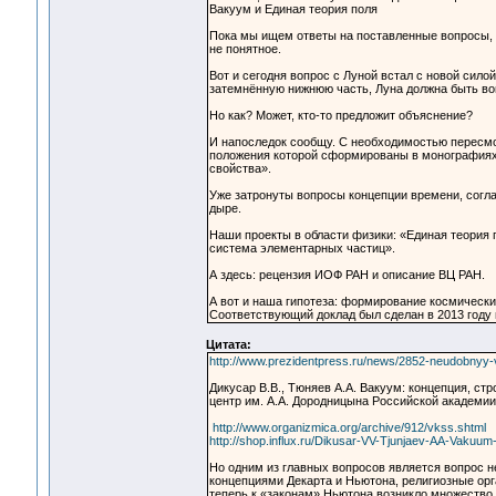
Вакуум и Единая теория поля
Пока мы ищем ответы на поставленные вопросы, я
не понятное.
Вот и сегодня вопрос с Луной встал с новой сило
затемнённую нижнюю часть, Луна должна быть вогн
Но как? Может, кто-то предложит объяснение?
И напоследок сообщу. С необходимостью пересмо
положения которой сформированы в монографиях 
свойства».
Уже затронуты вопросы концепции времени, согла
дыре.
Наши проекты в области физики: «Единая теория по
система элементарных частиц».
А здесь: рецензия ИОФ РАН и описание ВЦ РАН.
А вот и наша гипотеза: формирование космически
Соответствующий доклад был сделан в 2013 году 
Цитата:
http://www.prezidentpress.ru/news/2852-neudobnyy-v
Дикусар В.В., Тюняев А.А. Вакуум: концепция, ст
центр им. А.А. Дородницына Российской академии 
http://www.organizmica.org/archive/912/vkss.shtml
http://shop.influx.ru/Dikusar-VV-Tjunjaev-AA-Vakuu
Но одним из главных вопросов является вопрос 
концепциями Декарта и Ньютона, религиозные орг
теперь к «законам» Ньютона возникло множество 