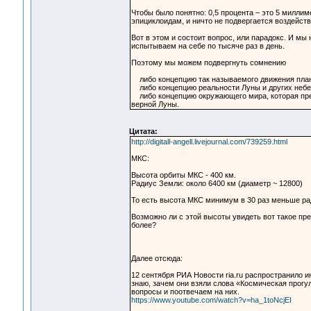
Чтобы было понятно: 0,5 процента – это 5 миллим
эпициклоидам, и ничто не подвергается воздейств
Вот в этом и состоит вопрос, или парадокс. И м
испытываем на себе по тысяче раз в день.
Поэтому мы можем подвергнуть сомнению
либо концепцию так называемого движения плане
либо концепцию реальности Луны и других небе
либо концепцию окружающего мира, которая пре
верной Луны.
Цитата:
http://digitall-angell.livejournal.com/739259.html
МКС:
Высота орбиты МКС - 400 км.
Радиус Земли: около 6400 км (диаметр ~ 12800)
То есть высота МКС минимум в 30 раз меньше рад
Возможно ли с этой высоты увидеть вот такое прел
более?
Далее отсюда:
12 сентября РИА Новости ria.ru распространило и
знаю, зачем они взяли слова «Космическая прогул
вопросы и поотвечаем на них.
https://www.youtube.com/watch?v=ha_1toNcjEI