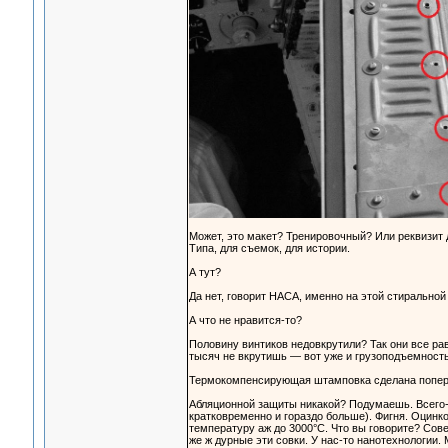
Может, это макет? Тренировочный? Или реквизит
Типа, для съемок, для истории.
А тут?
Да нет, говорит НАСА, именно на этой стирально
А что не нравится-то?
Половину винтиков недовкрутили? Так они все рав
тысяч не вкрутишь — вот уже и грузоподъемност
Термокомпенсирующая штамповка сделана попереч
Абляционной защиты никакой? Подумаешь. Всего-то
кратковременно и гораздо больше). Фигня. Оцин
температуру аж до 3000°С. Что вы говорите? Сове
же ж дурные эти совки. У нас-то нанотехнологии. 