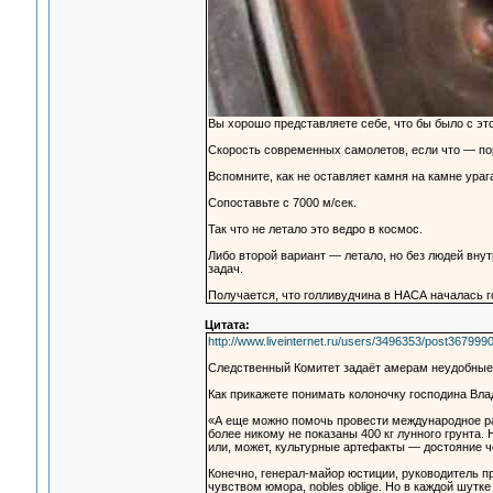
Вы хорошо представляете себе, что бы было с эт
Скорость современных самолетов, если что — пор
Вспомните, как не оставляет камня на камне урага
Сопоставьте с 7000 м/сек.
Так что не летало это ведро в космос.
Либо второй вариант — летало, но без людей внут
задач.
Получается, что голливудчина в НАСА началась 
Цитата:
http://www.liveinternet.ru/users/3496353/post367999
Следственный Комитет задаёт амерам неудобные 
Как прикажете понимать колоночку господина Влад
«А еще можно помочь провести международное рас
более никому не показаны 400 кг лунного грунта. 
или, может, культурные артефакты — достояние ч
Конечно, генерал-майор юстиции, руководитель п
чувством юмора, nobles oblige. Но в каждой шутк