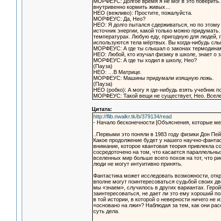
МОРФЕУС: Долгое время я не мог в это поверить.
внутривенно кормить живых…
НЕО (вежливо): Простите, пожалуйста.
МОРФЕУС: Да, Нео?
НЕО: Я долго пытался сдерживаться, но по этом
источник энергии, какой только можно придумать
температурах. Любую еду, пригодную для людей, г
используются тела мёртвых. Вы когда-нибудь сл
МОРФЕУС: А где ты слышал о законах термодина
НЕО: Любой, кто изучал физику в школе, знает о 
МОРФЕУС: А где ты ходил в школу, Нео?
(Пауза)
НЕО: …В Матрице.
МОРФЕУС: Машины придумали изящную ложь.
(Пауза)
НЕО (робко): А могу я где-нибудь взять учебник 
МОРФЕУС: Такой вещи не существует, Нео. Вселе
Цитата:
http://flib.nwalkr.tk/b/379134/read
- Начало бесконечности [Объяснения, которые меня
..Первыми это поняли в 1983 году физики Дон Пей
Какое продолжение будет у нашего научно-фантас
внимание, которое квантовая теория привлекла с
сосредоточено на том, что касается параллельны
вселенных мир больше всего похож на тот, что ри
люди не могут интуитивно принять.
Фантастика может исследовать возможности, отк
вполне могут поинтересоваться судьбой своих дво
мы «знаем», случилось в других вариантах. Геро
заинтересоваться, не дает ли это ему хороший по
в той истории, в которой о неверности ничего не
«основано на лжи»? Наблюдая за тем, как они ра
суть дела.