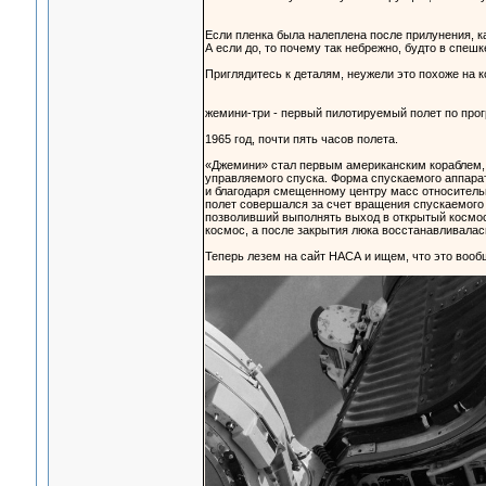
Если пленка была налеплена после прилунения, к
А если до, то почему так небрежно, будто в спеш
Приглядитесь к деталям, неужели это похоже на 
жемини-три - первый пилотируемый полет по про
1965 год, почти пять часов полета.
«Джемини» стал первым американским кораблем, 
управляемого спуска. Форма спускаемого аппара
и благодаря смещенному центру масс относитель
полет совершался за счет вращения спускаемого
позволивший выполнять выход в открытый космос
космос, а после закрытия люка восстанавливалась
Теперь лезем на сайт НАСА и ищем, что это вооб