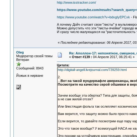
http://www.isstracker.com/
https://www.youtube.com/results?search_query=
https://www.youtube.com/watch?v=bdxgIyEPCxk
- Fl
А почему Дойч считает свои "листы" в мультиверс
Можно допустить что эти "листы-ячейки" гораздо
И сразу число жалующихся на "расточительность
«
Последнее редактирование: 06 Апреля 2017, 03:
Oleg
Re: Аполлон-17: непонятное, смешное, в
Модератор своей темы
«
Ответ #139 :
04 Апреля 2017, 06:25:41 »
Ветеран
Цитата:
Сообщений: 8943
http://digitall-angell.livejournal.com/739259.html
Йожык в нирване
2.
...
Вот на такой вундервафле американцы, яко
Посмотрите на качество серой обшивки в верх
Зачем вообще эта обертка? Типа для защиты, боя
а не сам жилой отсек?
Или блестящая фольга так ослепляет космических
Вам верится, что защиту можно было просто намо
Если верится, то давайте посмотрим еще пару кар
Это что такое вообще? У всемогущей НАСА не хв
Это похоже на устойчивую конструкцию, способну