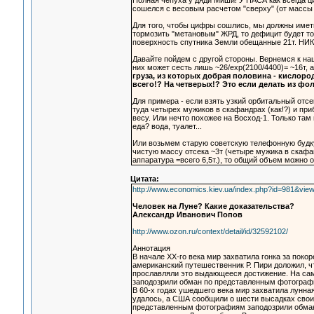
Полная чепуха у дяди Миши! У НАСА как всегда ци
сошелся с весовым расчетом "сверху" (от массы 
Для того, чтобы цифры сошлись, мы должны иметь
тормозить "метановым" ЖРД, то дефицит будет то
поверхность спутника Земли обещанные 21т. НИК
Давайте пойдем с другой стороны. Вернемся к на
них может сесть лишь ~26/exp(2100/4400)= ~16т,
груза, из которых добрая половина - кислоро
всего!? На четверых!? Это если делать из фо
Для примера - если взять узкий орбитальный отс
туда четырех мужиков в скафандрах (как!?) и приб
весу. Или нечто похожее на Восход-1. Только там 
еда? вода, туалет...
Или возьмем старую советскую телефонную будку.
чистую массу отсека ~3т (четыре мужика в скафан
аппаратура =всего 6,5т.), то общий объем можно 
Цитата:
http://www.economics.kiev.ua/index.php?id=981&view=
Человек на Луне? Какие доказательства?
Александр Иванович Попов
http://www.ozon.ru/context/detail/id/32592102/
Аннотация
В начале ХХ‑го века мир захватила гонка за пок
американский путешественник Р. Пири доложил, ч
прославляли это выдающееся достижение. На сам
заподозрили обман по представленным фотографиям
В 60‑х годах ушедшего века мир захватила лунна
удалось, а США сообщили о шести высадках свои
представленным фотографиям заподозрили обман 