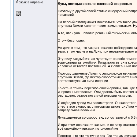
Йожык в нирване
Луна, летящая с около-световой скоростью
Поэтому в другой своей статье «Неудобный вопро
читателей.
На первый взгляд может показаться, что такое д
спутника Земли кажется таким замысловатым. Ну
А то, что Луна – вполне реальный физический объе
Это – бесспорно.
Но дело в том, что как раз никакого соблюдения 
тело, в том числе и на Луну, при неравномерном
Эту силу каждый из нас чувствует на себе помногу
торможении автомобиля. Когда вжимается в кресл
человека остаётся постоянной. А к описанным по
Поэтому движение Луны по эпициклоиде не являе
спутника Земли, где вектор скорости меняется ил
соответствующая сила инерции.
То есть в точках перегиба своей орбиты, там, гд
инерционные явления. Они должны быть настолько
растащено, разорвано силой инерции на куски.
И ещё один довод мы рассмотрели. Он касается ч
учесть все скорости, с которыми движется Луна –
запредельная величина.
Луна движется со скоростью, сопоставимой с 0,5 
И при этом она скачет, как мяч и не разрываетс
всё спокойно – никаких потрясений нет!
Понятно, что что-то тут не так. Где-то нам физик