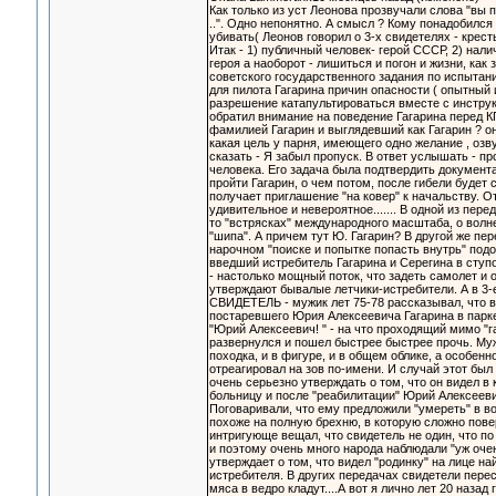
Как только из уст Леонова прозвучали слова "вы п
..". Одно непонятно. А смысл ? Кому понадобился
убивать( Леонов говорил о 3-х свидетелях - крест
Итак - 1) публичный человек- герой СССР, 2) нал
героя а наоборот - лишиться и погон и жизни, к
советского государственного задания по испытани
для пилота Гагарина причин опасности ( опытный
разрешение катапультироваться вместе с инструкт
обратил внимание на поведение Гагарина перед КП
фамилией Гагарин и выглядевший как Гагарин ? он
какая цель у парня, имеющего одно желание , озв
сказать - Я забыл пропуск. В ответ услышать - пр
человека. Его задача была подтвердить документа
пройти Гагарин, о чем потом, после гибели будет
получает приглашение "на ковер" к начальству. От
удивительное и невероятное....... В одной из пер
то "встрясках" международного масштаба, о волн
"шипа". А причем тут Ю. Гагарин? В другой же пе
нарочном "поиске и попытке попасть внутрь" подо
введший истребитель Гагарина и Серегина в ступо
- настолько мощный поток, что задеть самолет
утверждают бывалые летчики-истребители. А в 3-е
СВИДЕТЕЛЬ - мужик лет 75-78 рассказывал, что в
постаревшего Юрия Алексеевича Гагарина в парке. 
"Юрий Алексеевич! " - на что проходящий мимо "г
развернулся и пошел быстрее быстрее прочь. Муж
походка, и в фигуре, и в общем облике, а особенно 
отреагировал на зов по-имени. И случай этот был г
очень серьезно утверждать о том, что он видел в 
больницу и после "реабилитации" Юрий Алексееви
Поговаривали, что ему предложили "умереть" в во
похоже на полную брехню, в которую сложно повер
интригующе вещал, что свидетель не один, что п
и поэтому очень много народа наблюдали "уж очень
утверждает о том, что видел "родинку" на лице н
истребителя. В других передачах свидетели перес
мяса в ведро кладут....А вот я лично лет 20 наза