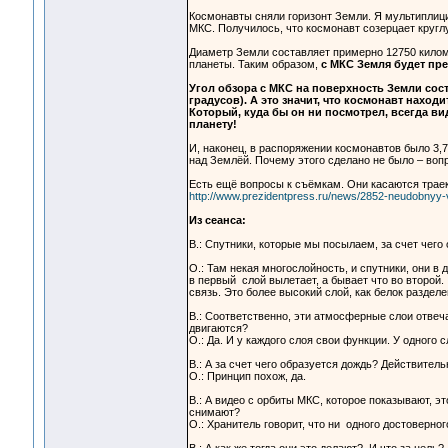
Космонавты сняли горизонт Земли. Я мультиплицир
МКС. Получилось, что космонавт созерцает кругл
Диаметр Земли составляет примерно 12750 киломе
планеты. Таким образом,
с МКС Земля будет пре
Угол обзора с МКС на поверхность Земли сост
градусов). А это значит, что космонавт находи
Который, куда бы он ни посмотрел, всегда ви
планету!
И, наконец, в распоряжении космонавтов было 3,7 
над Землёй. Почему этого сделано не было – вопр
Есть ещё вопросы к съёмкам. Они касаются траек
http://www.prezidentpress.ru/news/2852-neudobnyy-v
Из сеанса:
В.: Спутники, которые мы посылаем, за счет чего
О.: Там некая многослойность, и спутники, они в 
в первый слой вылетает, а бывает что во второй. 
связь. Это более высокий слой, как белок раздел
В.: Соответственно, эти атмосферные слои отвеча
двигаются?
О.: Да. И у каждого слоя свои функции. У одного с
В.: А за счет чего образуется дождь? Действител
О.: Принцип похож, да.
В.: А видео с орбиты МКС, которое показывают, эт
снимают?
О.: Хранитель говорит, что ни одного достоверног