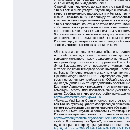
2017 и немецкий Audi декабрь 2017.
С одной попытки, можно догадаться кто самый над
что бы легче было угадать, “публикация информаци
качестве незаконного пассажира или багажа. Насч
нюанс, - некоторые из них планируют использоват
всех желающих подзаработать денег и тут при спус
что бы заработать хочет не ползти а полететь или
собственно какая разница как отползти на полкило
неготовность или отказ 1 участника, сразу подним
Что сами понимаете, не всем и каждому по карман
Луноходика, всего 10 миллионов$, это немного ил
Израиля, предусматривает немного подзаработать н
третьи и четвертые типа как всегда и везде.
«Две команды изъявили желание объединить усили
Astrobotic заявила, что хочет использовать для д
выразили желание отправить два своих лунохода (M
Аппараты будут высажены на территории Озера См
Луны. Высадка состоится недалеко от лунных пещ
интересное начнется сразу после высадки. Согласн
на Землю. Конечно, слово «гонка» не стоит понима
Премия Google Lunar X PRIZE учреждена фондом X 
всем поставленным требованиям. Общий размер при
луноходы должны уметь преодолевать расстояние 
Компания Astrobiotic утверждает, что при наличи
командам. Кстати, планировалось также участие р
денег. Сообщалось, что для постройки лунохода н
http://www.osimira.com/?p=44104
«Луноход Audi Lunar Quattro полностью готов к отп
Как только луноход Quattro доберется до поверхн
начнет исследовать самые интересные объекты. П
сможет снимать круговые панорамы и трехмерные 
И самым интересным является то, что этот модуль
http://www.dailytechinfo.org/space/8729-lunohod-audi
«Falcon 9 производства SpaceX, скорее всего, ста
будет отправлено сразу два лунохода. Посмотрим, 
http://y3d.com.ua/2016/3d-%D0%BF%D0%B5