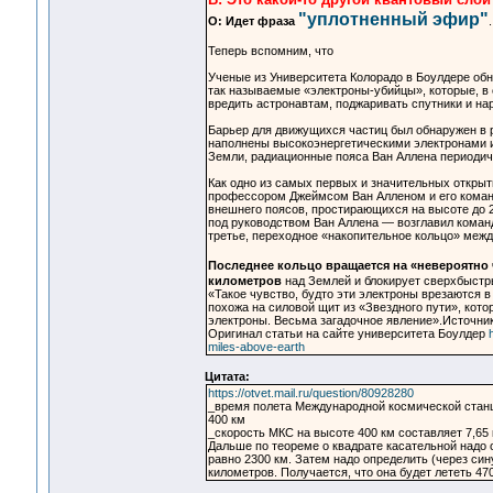
"уплотненный эфир"
О: Идет фраза
Теперь вспомним, что
Ученые из Университета Колорадо в Боулдере об
так называемые «электроны-убийцы», которые, в 
вредить астронавтам, поджаривать спутники и н
Барьер для движущихся частиц был обнаружен в 
наполнены высокоэнергетическими электронами и
Земли, радиационные пояса Ван Аллена периодич
Как одно из самых первых и значительных открыт
профессором Джеймсом Ван Алленом и его командо
внешнего поясов, простирающихся на высоте до 2
под руководством Ван Аллена — возглавил команд
третье, переходное «накопительное кольцо» меж
Последнее кольцо вращается на «невероятно 
километров
над Землей и блокирует сверхбыстры
«Такое чувство, будто эти электроны врезаются в
похожа на силовой щит из «Звездного пути», кот
электроны. Весьма загадочное явление».Источни
Оригинал статьи на сайте университета Боулдер
miles-above-earth
Цитата:
https://otvet.mail.ru/question/80928280
_время полета Международной космической станции
400 км
_скорость МКС на высоте 400 км составляет 7,65 
Дальше по теореме о квадрате касательной надо 
равно 2300 км. Затем надо определить (через син
километров. Получается, что она будет лететь 47