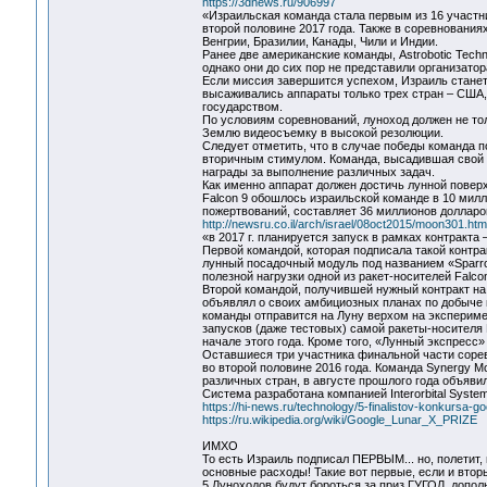
https://3dnews.ru/906997
«Израильская команда стала первым из 16 участн
второй половине 2017 года. Также в соревнования
Венгрии, Бразилии, Канады, Чили и Индии.
Ранее две американские команды, Astrobotic Techn
однако они до сих пор не представили организато
Если миссия завершится успехом, Израиль станет
высаживались аппараты только трех стран – США,
государством.
По условиям соревнований, луноход должен не тол
Землю видеосъемку в высокой резолюции.
Следует отметить, что в случае победы команда п
вторичным стимулом. Команда, высадившая свой а
награды за выполнение различных задач.
Как именно аппарат должен достичь лунной поверх
Falcon 9 обошлось израильской команде в 10 милл
пожертвований, составляет 36 миллионов долларо
http://newsru.co.il/arch/israel/08oct2015/moon301.htm
«в 2017 г. планируется запуск в рамках контракта
Первой командой, которая подписала такой контрак
лунный посадочный модуль под названием «Sparrow
полезной нагрузки одной из ракет-носителей Falco
Второй командой, получившей нужный контракт на 
объявлял о своих амбициозных планах по добыче
команды отправится на Луну верхом на эксперимен
запусков (даже тестовых) самой ракеты-носителя 
начале этого года. Кроме того, «Лунный экспресс
Оставшиеся три участника финальной части сорев
во второй половине 2016 года. Команда Synergy 
различных стран, в августе прошлого года объяви
Система разработана компанией Interorbital System
https://hi-news.ru/technology/5-finalistov-konkursa-
https://ru.wikipedia.org/wiki/Google_Lunar_X_PRIZE
ИМХО
То есть Израиль подписал ПЕРВЫМ... но, полетит, в
основные расходы! Такие вот первые, если и вторы
5 Луноходов будут бороться за приз ГУГОЛ, дополн