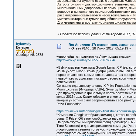
американцы на Луне не были. В средствах массов
Автор этой книги, доктор физико‑математических
многочисленных добровольных помощников, чьи и
вопросу и дополнил его своими собственными ис
рассмотрении оказываются несостоятельными. И оч
мистификатора выступило виднейшее государств
Для чтения книги достаточно знания физики на у
«
Последнее редактирование: 04 Апреля 2017, 07:
bykovsky
Re: Аполлон-17: непонятное, смешное, в
Ветеран
«
Ответ #140 :
28 Июня 2017, 05:19:19 »
Сообщений: 2878
«европейцы отправятся на Луну искать следы»
http://www.kp.ru/daily/26655.5/3676504/
«5 финалистов конкурса Google Lunar X Prize, кот
Из 16 участников 5 команд официально вышли в фи
первого частного космического аппарата к поверх
первой, кто осуществит посадку своего космическ
поверхности.
Согласно сделанному анонсу X Prize Foundation, 
Moon Express (Флорида, США), Synergy Moon (Межд
Для прохождения в финальную часть состязания к
конца 2016 года. Каким образом и с кем этот кон
каждый участник смог забронировать себе ракету-
Prize Foundation.
https://hi-news.ru/technology/5-finalistov-konkursa-
“Компания Google отобрала команды, которые побо
Lunar X Prize. Об этом сообщается на сайте проект
На промежуточный призовой фонд в размере 6 милл
Time Scientists) и две американские команды (Astro
Жюри оценит степень готовности луноходов, созда
фотовидеосъемка; в каждой из них одержать побед