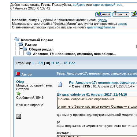
Добро пожаловать,
Гость
. Пожалуйста,
войдите
или
зарегистрируйтесь
.
07 Августа 2026, 07:37:42
Новости:
Книгу С.Доронина "Квантовая магия" читать
здесь
Материалы старого сайта "Физика Магии" доступны для просмотра
здесь
О замеченных глюках просьба писать на почту
quantmag@mail.ru
Квантовый Портал
Разное
Общий раздел
Аполлон-17: непонятное, смешное, всякое еще...
Страниц:
1
...
8
9
[
10
]
11
12
...
18
Все
Тема: Аполлон-17: непонятное, смешное, всякое
Автор
Oleg
Re: Аполлон-17: непонятное, смешное, в
Модератор своей темы
«
Ответ #135 :
01 Апреля 2017, 22:03:14 »
Ветеран
Цитата: valeriy от 01 Апреля 2017, 21:44:10
Сообщений: 8943
Основы современного образования
Йожык в нирване
о том, что Земля крутится вокруг Солнца — в шк
да, смену времен года внутриземельной модели те
ps
пара подсказок из амриты которую никто не читает
Цитата: