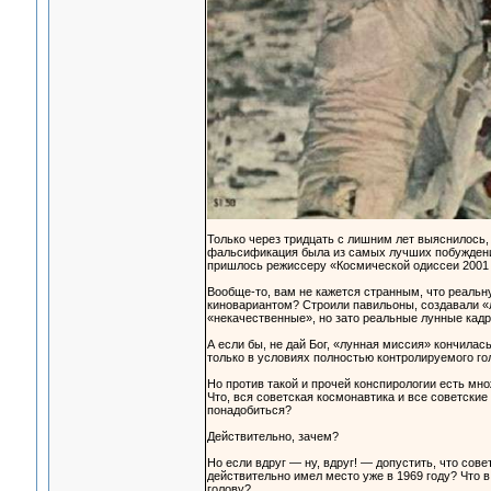
Только через тридцать с лишним лет выяснилось, 
фальсификация была из самых лучших побуждений
пришлось режиссеру «Космической одиссеи 2001
Вообще-то, вам не кажется странным, что реаль
киновариантом? Строили павильоны, создавали «
«некачественные», но зато реальные лунные кад
А если бы, не дай Бог, «лунная миссия» кончила
только в условиях полностью контролируемого го
Но против такой и прочей конспирологии есть мн
Что, вся советская космонавтика и все советск
понадобиться?
Действительно, зачем?
Но если вдруг — ну, вдруг! — допустить, что сов
действительно имел место уже в 1969 году? Что в
голову?