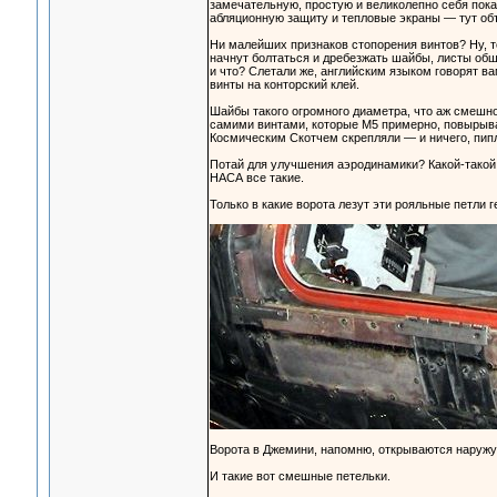
замечательную, простую и великолепно себя пок
абляционную защиту и тепловые экраны — тут объ
Ни малейших признаков стопорения винтов? Ну, то
начнут болтаться и дребезжать шайбы, листы обш
и что? Слетали же, английским языком говорят ва
винты на конторский клей.
Шайбы такого огромного диаметра, что аж смешн
самими винтами, которые M5 примерно, повырывае
Космическим Скотчем скрепляли — и ничего, пипл
Потай для улучшения аэродинамики? Какой-такой 
НАСА все такие.
Только в какие ворота лезут эти рояльные петли 
Ворота в Джемини, напомню, открываются наружу.
И такие вот смешные петельки.