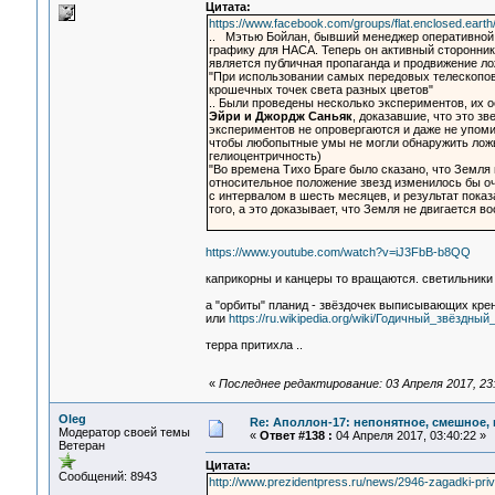
Цитата:
https://www.facebook.com/groups/flat.enclosed.eart
.. Мэтью Бойлан, бывший менеджер оперативной 
графику для НАСА. Теперь он активный сторонник
является публичная пропаганда и продвижение л
"При использовании самых передовых телескопов
крошечных точек света разных цветов"
.. Были проведены несколько экспериментов, их 
Эйри и Джордж Саньяк
, доказавшие, что это з
экспериментов не опровергаются и даже не упоми
чтобы любопытные умы не могли обнаружить ложь.
гелиоцентричность)
"Во времена Тихо Браге было сказано, что Земля 
относительное положение звезд изменилось бы оч
с интервалом в шесть месяцев, и результат показ
того, а это доказывает, что Земля не двигается 
https://www.youtube.com/watch?v=iJ3FbB-b8QQ
каприкорны и канцеры то вращаются. светильники 
а "орбиты" планид - звёздочек выписывающих кре
или
https://ru.wikipedia.org/wiki/Годичный_звёздны
терра притихла ..
«
Последнее редактирование: 03 Апреля 2017, 23:
Oleg
Re: Аполлон-17: непонятное, смешное, в
Модератор своей темы
«
Ответ #138 :
04 Апреля 2017, 03:40:22 »
Ветеран
Цитата:
Сообщений: 8943
http://www.prezidentpress.ru/news/2946-zagadki-pri