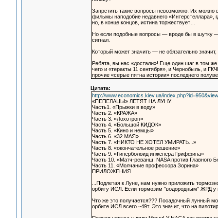
Запретить такие вопросы невозможно. Их можно 
фильмы наподобие недавнего «Интерстеллара», г
но, в конце концов, истина торжествует…
Но если подобные вопросы — вроде бы в шутку —
сигнал.
Который может значить — не обязательно значит,
Ребята, вы нас «достали»! Еще один шаг в том же
чего и «теракты 11 сентября», и Чернобыль, и ГК
прочие «серые пятна истории» последнего полуве
Цитата:
http://www.economics.kiev.ua/index.php?id=950&view=
«ПЕПЕЛАЦЫ» ЛЕТЯТ НА ЛУНУ.
Часть1. «Прыжки в воду»
Часть 2. «КРАЖА»
Часть 3. «Лохотрон»
Часть 4. «Большой КИДОК»
Часть 5. «Кино и немцы»
Часть 6. «32 МАЯ»
Часть 7. «НИКТО НЕ ХОТЕЛ УМИРАТЬ...»
Часть 8. «окончательное решение»
Часть 9. «Гиперболоид инженера Гриффина»
Часть 10. «Матч-реванш: NASA против Главного Б
Часть 11. «Молчание профессора Зорина»
ПРИЛОЖЕНИЯ
...Подлетая к Луне, нам нужно приложить тормозн
орбиту ИСЛ. Если тормозим "водородным" ЖРД у ко
Что же это получается??? Посадочный лунный мод
орбите ИСЛ всего ~49т. Это значит, что на пилоти