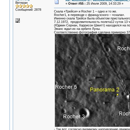
Re: Аполлон-17: непонятное, смешное, в
Ветеран
«
Ответ #55 :
25 Июля 2009, 14:33:29 »
Сообщений: 2878
Скала «Трейси» и Rocher 1 – одно и то же.
Rocher1, в переводе с французского – «скала».
Именно скала Трейси была объектом пристального
7.12.1972, продолжительность полета12 суток 13 ч
(Юджин Сернан, Харрисон Шмитт) находился на по
Эванс ждал их на орбите Луны.
Соответственно фотография сделана примерно 37 л
- Так вот, согласно видимому направлению движени