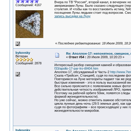
Вчера по ТВ "Россия", второй канал, в вечерних н
Сообщений: 4167
американами Луны. Было сказано следующее (пере
столетия. И чтобы как-то восстановить истину, 
посещение Луны людьми стоит под вопросом. Смот
запись высадки на Луну
«
Последнее редактирование: 18 Июля 2009, 18:26
bykovsky
Re: Аполлон-17: непонятное, смешное, в
Ветеран
«
Ответ #54 :
20 Июля 2009, 10:20:23 »
Сообщений: 2878
Интересный разбор смещения камней и образован
f33/apollo-17-par-lro-t8404.htm
Аполлон-17, обсуждаемый в Часть-2
http://www.7te
Скала «Трейси», Станция6, судя по последним фо
Повторимся на Луне метеориты падают так же редк
быстрые изменения - это в пользу высказанной в
Все сильно прояснится с появлением новых фотог
действительная четкость изображений ЛРО, прим
Поэтому на рабочей орбите 50км, появятся следы
формой жизнедеятельности).
Но уже сейчас, можно отметить важное обстоятел
цикла лунные день-ночь (29.5 земных дня), как од
судя по фотографиям – все происходящее у них го
жизнедеятельности микробов.
bykovsky