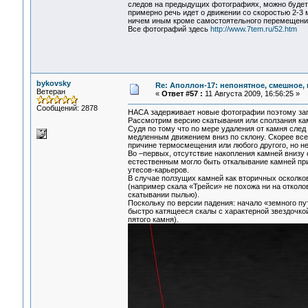
следов на предыдущих фотографиях, можно будет 
примерно речь идет о движении со скоростью 2-3 м
ничем иным кроме самостоятельного перемещени
Все фотографий здесь
http://www.7tem.ru/52.htm
bykovsky
Re: Аполлон-17: непонятное, смешное, в
Ветеран
«
Ответ #57 :
11 Августа 2009, 16:56:25 »
Сообщений: 2878
НАСА задерживает новые фотографии поэтому за
Рассмотрим версию скатывания или сползания кам
Судя по тому что по мере удаления от камня след
медленным движением вниз по склону. Скорее всег
причине термосмещения или любого другого, но н
Во –первых, отсутствие накопления камней внизу 
естественным могло быть откалывание камней пр
утесов-карьеров.
В случае ползущих камней как вторичных осколк
(например скала «Трейси» не похожа ни на откол
скатывании пылью).
Поскольку по версии падения: начало «земного пу
быстро катящееся скалы с характерной звездочкой
пятого камня).