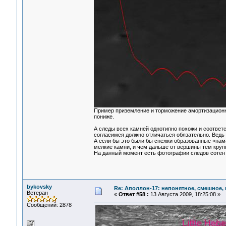
Пример приземление и торможение амортизационн
пониже.
А следы всех камней однотипно похожи и соответ
согласимся должно отличаться обязательно. Ведь 
А если бы это были бы снежки образованные «нам
мелкие камни, и чем дальше от вершины тем кру
На данный момент есть фотографии следов сотен 
bykovsky
Re: Аполлон-17: непонятное, смешное, в
Ветеран
«
Ответ #58 :
13 Августа 2009, 18:25:08 »
Сообщений: 2878