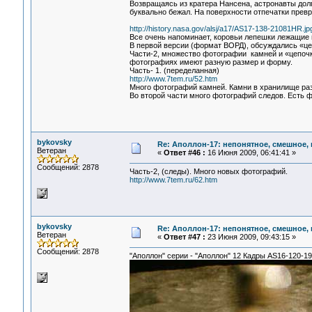
Возвращаясь из кратера Нансена, астронавты долг
буквально бежал. На поверхности отпечатки превр
http://history.nasa.gov/alsj/a17/AS17-138-21081HR.jp
Все очень напоминает, коровьи лепешки лежащие 
В первой версии (формат ВОРД), обсуждались «це
Части-2, множество фотографии камней и «цепочк
фотографиях имеют разную размер и форму.
Часть- 1. (переделанная)
http://www.7tem.ru/52.htm
Много фотографий камней. Камни в хранилище раз
Во второй части много фотографий следов. Есть ф
bykovsky
Re: Аполлон-17: непонятное, смешное, в
Ветеран
«
Ответ #46 :
16 Июня 2009, 06:41:41 »
Сообщений: 2878
Часть-2, (следы). Много новых фотографий.
http://www.7tem.ru/62.htm
bykovsky
Re: Аполлон-17: непонятное, смешное, в
Ветеран
«
Ответ #47 :
23 Июня 2009, 09:43:15 »
Сообщений: 2878
"Аполлон" серии - "Аполлон" 12 Кадры AS16-120-1