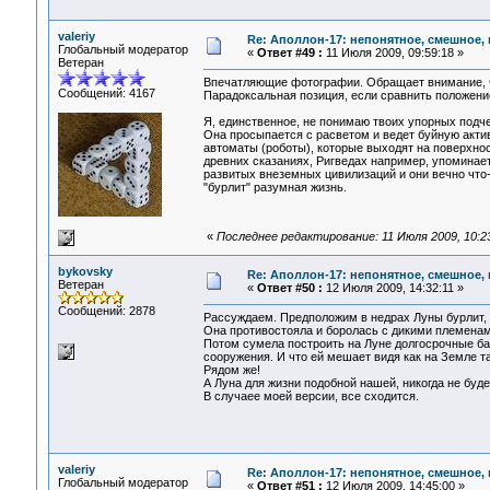
valeriy
Re: Аполлон-17: непонятное, смешное, в
Глобальный модератор
«
Ответ #49 :
11 Июля 2009, 09:59:18 »
Ветеран
Впечатляющие фотографии. Обращает внимание, чт
Сообщений: 4167
Парадоксальная позиция, если сравнить положен
Я, единственное, не понимаю твоих упорных подч
Она просыпается с расветом и ведет буйную актив
автоматы (роботы), которые выходят на поверхнос
древних сказаниях, Ригведах например, упоминает
развитых внеземных цивилизаций и они вечно что-т
"бурлит" разумная жизнь.
«
Последнее редактирование: 11 Июля 2009, 10:23:
bykovsky
Re: Аполлон-17: непонятное, смешное, в
Ветеран
«
Ответ #50 :
12 Июля 2009, 14:32:11 »
Сообщений: 2878
Рассуждаем. Предположим в недрах Луны бурлит, 
Она противостояла и боролась с дикими племенам
Потом сумела построить на Луне долгосрочные ба
сооружения. И что ей мешает видя как на Земле т
Рядом же!
А Луна для жизни подобной нашей, никогда не бу
В случаее моей версии, все сходится.
valeriy
Re: Аполлон-17: непонятное, смешное, в
Глобальный модератор
«
Ответ #51 :
12 Июля 2009, 14:45:00 »