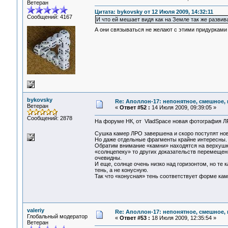
Ветеран
Цитата: bykovsky от 12 Июля 2009, 14:32:11
Сообщений: 4167
И что ей мешает видя как на Земле так же развив
А они связываться не желают с этими придуркам
bykovsky
Re: Аполлон-17: непонятное, смешное, в
Ветеран
«
Ответ #52 :
14 Июля 2009, 09:39:05 »
Сообщений: 2878
На форуме НК, от VladSpace новая фотография 
Сушка камер ЛРО завершена и скоро поступят но
Но даже отдельные фрагменты крайне интересны.
Обратим внимание «камни» находятся на верхушк
«солнцепеку» то других доказательств перемещени
очевидны.
И еще, солнце очень низко над горизонтом, но т
тень, а не конусную.
Так что «конусная» тень соответствует форме ка
valeriy
Re: Аполлон-17: непонятное, смешное, в
Глобальный модератор
«
Ответ #53 :
18 Июля 2009, 12:35:54 »
Ветеран