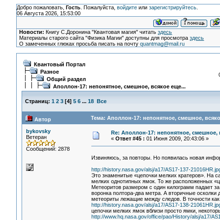
Добро пожаловать,
Гость
. Пожалуйста,
войдите
или
зарегистрируйтесь
.
06 Августа 2026, 15:53:00
Новости:
Книгу С.Доронина "Квантовая магия" читать
здесь
Материалы старого сайта "Физика Магии" доступны для просмотра
здесь
О замеченных глюках просьба писать на почту
quantmag@mail.ru
Квантовый Портал
Разное
Общий раздел
Аполлон-17: непонятное, смешное, всякое еще...
Страниц:
1
2
3
[
4
]
5
6
...
18
Все
Тема: Аполлон-17: непонятное, смешное, всякое
Автор
bykovsky
Re: Аполлон-17: непонятное, смешное, в
Ветеран
«
Ответ #45 :
01 Июня 2009, 20:43:06 »
Сообщений: 2878
Извиняюсь, за повторы. Но появилась новая инфор
http://history.nasa.gov/alsj/a17/AS17-137-21016HR.jp
Это знаменитые «цепочки мелких кратеров». На са
мелких однотипных ямок. То же расположенных «це
Метеоритов размером с один килограмм падает за 
воронка полтора-два метра. А вторичные осколки 
метеориты лежащие между следов. В точности как
http://history.nasa.gov/alsj/a17/AS17-138-21061HR.jp
цепочки мелких ямок вблизи просто ямки, некотор
http://www.hq.nasa.gov/office/pao/History/alsj/a17/A