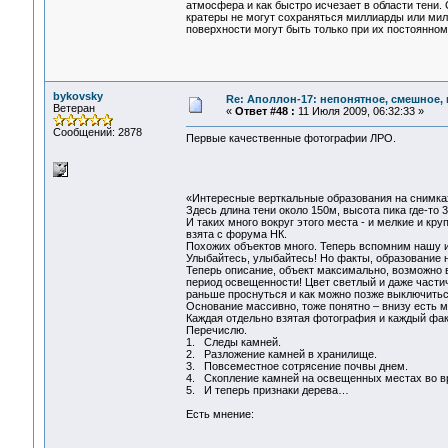
атмосфера и как быстро исчезает в области тени.
кратеры не могут сохраняться миллиарды или мил
поверхности могут быть только при их постоянном
bykovsky
Re: Аполлон-17: непонятное, смешное, в
Ветеран
«
Ответ #48 :
11 Июля 2009, 06:32:33 »
Сообщений: 2878
Первые качественные фотографии ЛРО.
«Интересные верткальные образования на снимках
Здесь длина тени около 150м, высота пика где-то 
И таких много вокруг этого места - и мелкие и кру
взята с форума НК.
Похожих объектов много. Теперь вспомним нашу и
Улыбайтесь, улыбайтесь! Но факты, образование н
Теперь описание, объект максимально, возможно 
период освещенности! Цвет светлый и даже части
раньше проснуться и как можно позже выключитьс
Основание массивно, тоже понятно – внизу есть 
Каждая отдельно взятая фотография и каждый факт
Перечислю.
1. Следы камней.
2. Разложение камней в хранилище.
3. Повсеместное сотрясение почвы днем.
4. Скопление камней на освещенных местах во в
5. И теперь признаки дерева…
Есть мнение: