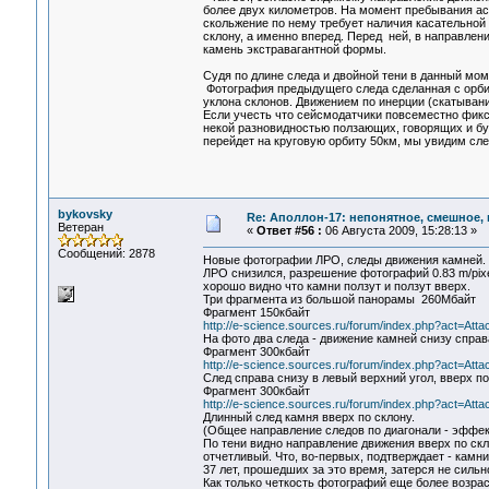
более двух километров. На момент пребывания аст
скольжение по нему требует наличия касательной 
склону, а именно вперед. Перед ней, в направлен
камень экстравагантной формы.
Судя по длине следа и двойной тени в данный мом
Фотография предыдущего следа сделанная с орбит
уклона склонов. Движением по инерции (скатывани
Если учесть что сейсмодатчики повсеместно фикси
некой разновидностью ползающих, говорящих и бул
перейдет на круговую орбиту 50км, мы увидим сл
bykovsky
Re: Аполлон-17: непонятное, смешное, в
Ветеран
«
Ответ #56 :
06 Августа 2009, 15:28:13 »
Сообщений: 2878
Новые фотографии ЛРО, следы движения камней. К
ЛРО снизился, разрешение фотографий 0.83 m/pixel
хорошо видно что камни ползут и ползут вверх.
Три фрагмента из большой панорамы 260Мбайт
Фрагмент 150кбайт
http://e-science.sources.ru/forum/index.php?act=Att
На фото два следа - движение камней снизу справ
Фрагмент 300кбайт
http://e-science.sources.ru/forum/index.php?act=Att
След справа снизу в левый верхний угол, вверх по
Фрагмент 300кбайт
http://e-science.sources.ru/forum/index.php?act=Att
Длинный след камня вверх по склону.
(Общее направление следов по диагонали - эффе
По тени видно направление движения вверх по скло
отчетливый. Что, во-первых, подтверждает - камни
37 лет, прошедших за это время, затерся не сильн
Как только четкость фотографий еще более возрас