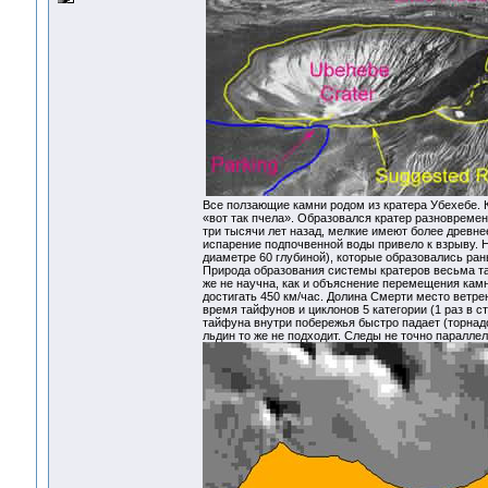
Все ползающие камни родом из кратера Убехебе. 
«вот так пчела». Образовался кратер разновреме
три тысячи лет назад, мелкие имеют более древн
испарение подпочвенной воды привело к взрыву. 
диаметре 60 глубиной), которые образовались ран
Природа образования системы кратеров весьма таи
же не научна, как и объяснение перемещения кам
достигать 450 км/час. Долина Смерти место ветрен
время тайфунов и циклонов 5 категории (1 раз в с
тайфуна внутри побережья быстро падает (торнад
льдин то же не подходит. Следы не точно параллел