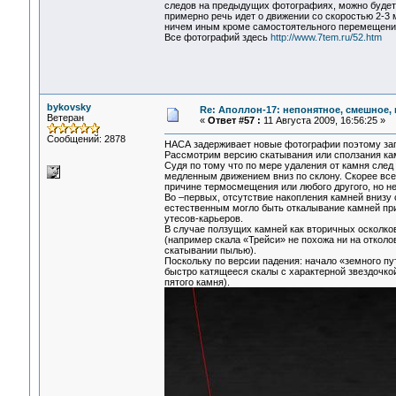
следов на предыдущих фотографиях, можно будет 
примерно речь идет о движении со скоростью 2-3 м
ничем иным кроме самостоятельного перемещени
Все фотографий здесь
http://www.7tem.ru/52.htm
bykovsky
Re: Аполлон-17: непонятное, смешное, в
Ветеран
«
Ответ #57 :
11 Августа 2009, 16:56:25 »
Сообщений: 2878
НАСА задерживает новые фотографии поэтому за
Рассмотрим версию скатывания или сползания кам
Судя по тому что по мере удаления от камня след
медленным движением вниз по склону. Скорее всег
причине термосмещения или любого другого, но н
Во –первых, отсутствие накопления камней внизу 
естественным могло быть откалывание камней пр
утесов-карьеров.
В случае ползущих камней как вторичных осколк
(например скала «Трейси» не похожа ни на откол
скатывании пылью).
Поскольку по версии падения: начало «земного пу
быстро катящееся скалы с характерной звездочкой
пятого камня).