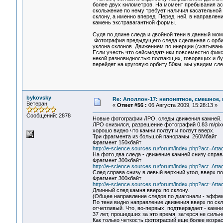
более двух километров. На момент пребывания аст
скольжение по нему требует наличия касательной 
склону, а именно вперед. Перед ней, в направлен
камень экстравагантной формы.
Судя по длине следа и двойной тени в данный мом
Фотография предыдущего следа сделанная с орбит
уклона склонов. Движением по инерции (скатывани
Если учесть что сейсмодатчики повсеместно фикси
некой разновидностью ползающих, говорящих и бул
перейдет на круговую орбиту 50км, мы увидим сл
bykovsky
Re: Аполлон-17: непонятное, смешное, в
Ветеран
«
Ответ #56 :
06 Августа 2009, 15:28:13 »
Сообщений: 2878
Новые фотографии ЛРО, следы движения камней. К
ЛРО снизился, разрешение фотографий 0.83 m/pixel
хорошо видно что камни ползут и ползут вверх.
Три фрагмента из большой панорамы 260Мбайт
Фрагмент 150кбайт
http://e-science.sources.ru/forum/index.php?act=Att
На фото два следа - движение камней снизу справ
Фрагмент 300кбайт
http://e-science.sources.ru/forum/index.php?act=Att
След справа снизу в левый верхний угол, вверх по
Фрагмент 300кбайт
http://e-science.sources.ru/forum/index.php?act=Att
Длинный след камня вверх по склону.
(Общее направление следов по диагонали - эффе
По тени видно направление движения вверх по скло
отчетливый. Что, во-первых, подтверждает - камни
37 лет, прошедших за это время, затерся не сильн
Как только четкость фотографий еще более возрас