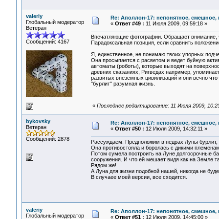
valeriy
Re: Аполлон-17: непонятное, смешное, в
Глобальный модератор
«
Ответ #49 :
11 Июля 2009, 09:59:18 »
Ветеран
Впечатляющие фотографии. Обращает внимание, чт
Сообщений: 4167
Парадоксальная позиция, если сравнить положен
Я, единственное, не понимаю твоих упорных подч
Она просыпается с расветом и ведет буйную актив
автоматы (роботы), которые выходят на поверхнос
древних сказаниях, Ригведах например, упоминает
развитых внеземных цивилизаций и они вечно что-т
"бурлит" разумная жизнь.
«
Последнее редактирование: 11 Июля 2009, 10:23:
bykovsky
Re: Аполлон-17: непонятное, смешное, в
Ветеран
«
Ответ #50 :
12 Июля 2009, 14:32:11 »
Сообщений: 2878
Рассуждаем. Предположим в недрах Луны бурлит, 
Она противостояла и боролась с дикими племенам
Потом сумела построить на Луне долгосрочные ба
сооружения. И что ей мешает видя как на Земле т
Рядом же!
А Луна для жизни подобной нашей, никогда не бу
В случаее моей версии, все сходится.
valeriy
Re: Аполлон-17: непонятное, смешное, в
Глобальный модератор
«
Ответ #51 :
12 Июля 2009, 14:45:00 »