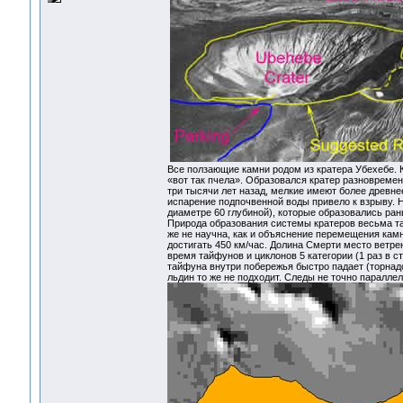
Все ползающие камни родом из кратера Убехебе. 
«вот так пчела». Образовался кратер разновреме
три тысячи лет назад, мелкие имеют более древн
испарение подпочвенной воды привело к взрыву. 
диаметре 60 глубиной), которые образовались ран
Природа образования системы кратеров весьма таи
же не научна, как и объяснение перемещения кам
достигать 450 км/час. Долина Смерти место ветрен
время тайфунов и циклонов 5 категории (1 раз в с
тайфуна внутри побережья быстро падает (торнад
льдин то же не подходит. Следы не точно параллел