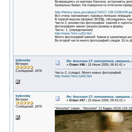
Возвращаясь из кратера Нансена, астронавты долг
буквально бежал. На поверхности отпечатки превр
http://history.nasa.gov/alsj/a17/AS17-138-21081HR.jp
Все очень напоминает, коровьи лепешки лежащие 
В первой версии (формат ВОРД), обсуждались «це
Части-2, множество фотографии камней и «цепочк
фотографиях имеют разную размер и форму.
Часть- 1. (переделанная)
http://www.7tem.ru/52.htm
Много фотографий камней. Камни в хранилище раз
Во второй части много фотографий следов. Есть ф
bykovsky
Re: Аполлон-17: непонятное, смешное, в
Ветеран
«
Ответ #46 :
16 Июня 2009, 06:41:41 »
Сообщений: 2878
Часть-2, (следы). Много новых фотографий.
http://www.7tem.ru/62.htm
bykovsky
Re: Аполлон-17: непонятное, смешное, в
Ветеран
«
Ответ #47 :
23 Июня 2009, 09:43:15 »
Сообщений: 2878
"Аполлон" серии - "Аполлон" 12 Кадры AS16-120-1