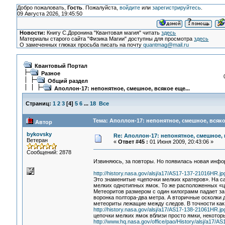
Добро пожаловать,
Гость
. Пожалуйста,
войдите
или
зарегистрируйтесь
.
09 Августа 2026, 19:45:50
Новости:
Книгу С.Доронина "Квантовая магия" читать
здесь
Материалы старого сайта "Физика Магии" доступны для просмотра
здесь
О замеченных глюках просьба писать на почту
quantmag@mail.ru
Квантовый Портал
Разное
Общий раздел
Аполлон-17: непонятное, смешное, всякое еще...
Страниц:
1
2
3
[
4
]
5
6
...
18
Все
Тема: Аполлон-17: непонятное, смешное, всякое
Автор
bykovsky
Re: Аполлон-17: непонятное, смешное, в
Ветеран
«
Ответ #45 :
01 Июня 2009, 20:43:06 »
Сообщений: 2878
Извиняюсь, за повторы. Но появилась новая инфор
http://history.nasa.gov/alsj/a17/AS17-137-21016HR.jp
Это знаменитые «цепочки мелких кратеров». На са
мелких однотипных ямок. То же расположенных «це
Метеоритов размером с один килограмм падает за 
воронка полтора-два метра. А вторичные осколки 
метеориты лежащие между следов. В точности как
http://history.nasa.gov/alsj/a17/AS17-138-21061HR.jp
цепочки мелких ямок вблизи просто ямки, некотор
http://www.hq.nasa.gov/office/pao/History/alsj/a17/A