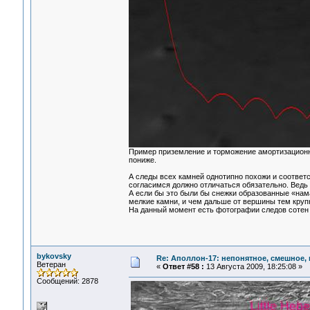
Пример приземление и торможение амортизационн
пониже.
А следы всех камней однотипно похожи и соответ
согласимся должно отличаться обязательно. Ведь 
А если бы это были бы снежки образованные «нам
мелкие камни, и чем дальше от вершины тем кру
На данный момент есть фотографии следов сотен 
bykovsky
Re: Аполлон-17: непонятное, смешное, в
Ветеран
«
Ответ #58 :
13 Августа 2009, 18:25:08 »
Сообщений: 2878