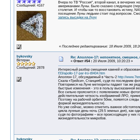
Вчера по ТВ "Россия", второй канал, в вечерних н
Сообщений: 4167
американами Луны. Было сказано следующее (пере
столетия. И чтобы как-то восстановить истину, 
посещение Луны людьми стоит под вопросом. Смот
запись высадки на Луну
«
Последнее редактирование: 18 Июля 2009, 18:26
bykovsky
Re: Аполлон-17: непонятное, смешное, в
Ветеран
«
Ответ #54 :
20 Июля 2009, 10:20:23 »
Сообщений: 2878
Интересный разбор смещения камней и образован
f33/apollo-17-par-lro-t8404.htm
Аполлон-17, обсуждаемый в Часть-2
http://www.7te
Скала «Трейси», Станция6, судя по последним фо
Повторимся на Луне метеориты падают так же редк
быстрые изменения - это в пользу высказанной в
Все сильно прояснится с появлением новых фотог
действительная четкость изображений ЛРО, прим
Поэтому на рабочей орбите 50км, появятся следы
формой жизнедеятельности).
Но уже сейчас, можно отметить важное обстоятел
цикла лунные день-ночь (29.5 земных дня), как од
судя по фотографиям – все происходящее у них го
жизнедеятельности микробов.
bykovsky