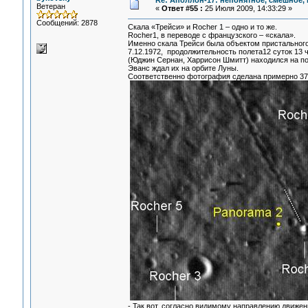
Re: Аполлон-17: непонятное, смешное, в
Ветеран
«
Ответ #55 :
25 Июля 2009, 14:33:29 »
Сообщений: 2878
Скала «Трейси» и Rocher 1 – одно и то же.
Rocher1, в переводе с французского – «скала».
Именно скала Трейси была объектом пристального
7.12.1972, продолжительность полета12 суток 13 ч
(Юджин Сернан, Харрисон Шмитт) находился на по
Эванс ждал их на орбите Луны.
Соответственно фотография сделана примерно 37 л
- Так вот, согласно видимому направлению движени