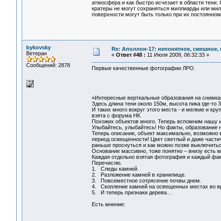
атмосфера и как быстро исчезает в области тени.
кратеры не могут сохраняться миллиарды или мил
поверхности могут быть только при их постоянном
bykovsky
Re: Аполлон-17: непонятное, смешное, в
Ветеран
«
Ответ #48 :
11 Июля 2009, 06:32:33 »
Сообщений: 2878
Первые качественные фотографии ЛРО.
«Интересные верткальные образования на снимках
Здесь длина тени около 150м, высота пика где-то 
И таких много вокруг этого места - и мелкие и кру
взята с форума НК.
Похожих объектов много. Теперь вспомним нашу и
Улыбайтесь, улыбайтесь! Но факты, образование н
Теперь описание, объект максимально, возможно 
период освещенности! Цвет светлый и даже части
раньше проснуться и как можно позже выключитьс
Основание массивно, тоже понятно – внизу есть 
Каждая отдельно взятая фотография и каждый факт
Перечислю.
1. Следы камней.
2. Разложение камней в хранилище.
3. Повсеместное сотрясение почвы днем.
4. Скопление камней на освещенных местах во в
5. И теперь признаки дерева…
Есть мнение: