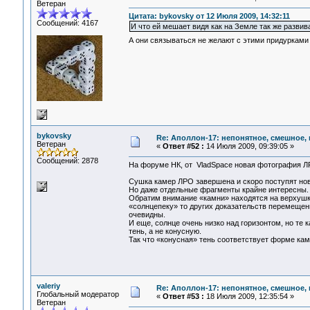
Ветеран
Цитата: bykovsky от 12 Июля 2009, 14:32:11
Сообщений: 4167
И что ей мешает видя как на Земле так же развив
А они связываться не желают с этими придуркам
bykovsky
Re: Аполлон-17: непонятное, смешное, в
Ветеран
«
Ответ #52 :
14 Июля 2009, 09:39:05 »
Сообщений: 2878
На форуме НК, от VladSpace новая фотография 
Сушка камер ЛРО завершена и скоро поступят но
Но даже отдельные фрагменты крайне интересны.
Обратим внимание «камни» находятся на верхушк
«солнцепеку» то других доказательств перемещени
очевидны.
И еще, солнце очень низко над горизонтом, но т
тень, а не конусную.
Так что «конусная» тень соответствует форме ка
valeriy
Re: Аполлон-17: непонятное, смешное, в
Глобальный модератор
«
Ответ #53 :
18 Июля 2009, 12:35:54 »
Ветеран